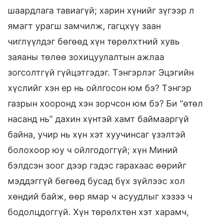
шаардлага тавиагүй; харин хүнийг зүгээр л
ямагт урагш замчилж, гагцхүү заан
чиглүүлдэг бөгөөд хүн төрөлхтний хувь
заяаны төлөө зохицуулалтын ажлаа
зогсолтгүй гүйцэтгэдэг. Тэнгэрлэг Эцэгийн
хүслийг хэн ер нь ойлгосон юм бэ? Тэнгэр
газрын хооронд хэн зорчсон юм бэ? Би “өтөл
насанд нь” дахин хүнтэй хамт баймааргүй
байна, учир нь хүн хэт хуучинсаг үзэлтэй
болохоор юу ч ойлгодоггүй; хүн Миний
бэлдсэн зоог дээр гэдэс гарахаас өөрийг
мэддэггүй бөгөөд бусад бүх зүйлээс хол
хөндий байж, өөр ямар ч асуудлыг хэзээ ч
бодолцдоггүй. Хүн төрөлхтөн хэт харамч,