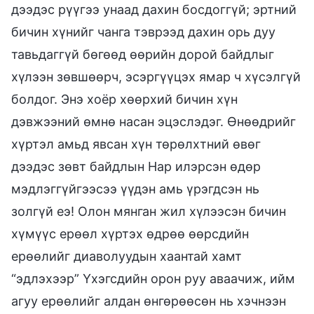
дээдэс рүүгээ унаад дахин босдоггүй; эртний
бичин хүнийг чанга тэврээд дахин орь дуу
тавьдаггүй бөгөөд өөрийн дорой байдлыг
хүлээн зөвшөөрч, эсэргүүцэх ямар ч хүсэлгүй
болдог. Энэ хоёр хөөрхий бичин хүн
дэвжээний өмнө насан эцэслэдэг. Өнөөдрийг
хүртэл амьд явсан хүн төрөлхтний өвөг
дээдэс зөвт байдлын Нар илэрсэн өдөр
мэдлэггүйгээсээ үүдэн амь үрэгдсэн нь
золгүй еэ! Олон мянган жил хүлээсэн бичин
хүмүүс ерөөл хүртэх өдрөө өөрсдийн
ерөөлийг диаволуудын хаантай хамт
“эдлэхээр” Үхэгсдийн орон руу аваачиж, ийм
агуу ерөөлийг алдан өнгөрөөсөн нь хэчнээн