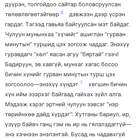
дүүрэн, толгойдоо сайтар боловсруулсан
6
төлөвлөгөөтэйгөөр
дэвжээн дээр үсрэн
гардаг. Тэгээд гавьяа байгуулсан мэт байдаг.
Чулуун мунынхаа “хүчийг” ашиглан “гурван
минутын” туршид цэх зогсож чаддаг. Энэхүү
гуравдагч “хөл” яасан агуу “бяртай” гээч!
Бадируун, эв хавгүй, мунхаг хагас босоо
бичин хүнийг гурван минутын турш цэх
7
зогсоолоо—энэхүү хүндэт
хөгшин бичин
хүн ийм эзэрхэг байгаад гайхах зүйл алга.
Мэдээж хэрэг эртний чулуун зэвсэг “нэр
төрийнхөө дайд хүрдэг”: Хутганы бариул, ир,
үзүүр байвч ганц гэм нь ир нь гялалздаггүй—
энэ хэчнээн энэлэнтэй. Бусад нь чадавхгүй