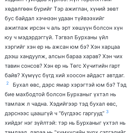
хөдөлгөөн бүрийг Тэр ажиглан, хүний зөвт
бус байдал хэчнээн удаан түйвээхийг
ажиглаж ирсэн ч аль эрт хөшүүн болсон хүн
юу ч мэдэрдэггүй. Тэгвэл Бурханы үйл
хэргийг хэн ер нь ажсан юм бэ? Хэн харцаа
дээш хандуулж, алсын бараа харав? Хэн чих
тавин сонсов? Хэн ер нь Төгс Хүчитийн гарт
байв? Хүмүүс бүгд хий хоосон айдаст автдаг.
2
Бухал өвс, дэрс ямар хэрэгтэй юм бэ? Тэд
бие махбодтой болсон Бурханыг үхтэл нь
тамлаж л чадна. Хэдийгээр тэд бухал өвс,
3
дэрснээс цаашгүй ч “бүгдээс гаргууд”
хийдэг нэг зүйлтэй: тэр нь Бурханыг үхтэл нь
тамлаад, дараа нь “хүмүүсийн зүрх сэтгэлийг