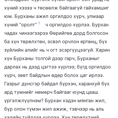
хүний хэзээ ч төсөөлж байгаагүй гайхамшиг
юм. Бурханы ажил оргилдоо хүрч, улмаар
1
хүний “оролт”
ч оргилдоо хүрлээ. Бурхан
чадах чинээгээрээ Өөрийгөө дорд болгосон
ба хүн төрөлхтөн, эсвэл орчлон ертөнц, бүх
зүйлийн алийг нь ч огт эсэргүүцээгүй. Харин
хүн Бурханы толгой дээр гарч, Бурханыг
дарлах нь дээд цэгтээ хүрлээ; бүгд оргилдоо
хүрч, зөвт байдлын өдөр болох цаг ирлээ.
Газрыг дүнсгэр байдал бүрхэн, харанхуй бүх
ард түмнийг нөмөрч байгааг юунд цааш
үргэлжлүүлнэм? Бурхан хэдэн мянган жил,
бүр олон түмэн жил ажиж, тэвчээр нь аль
хэдийн туйлдаа хүрлээ. Хүн төрөлхтний