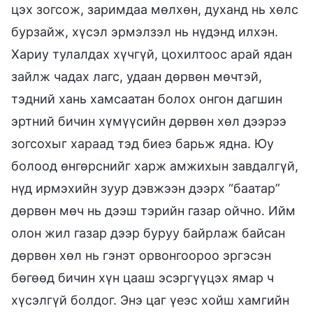
цэх зогсож, заримдаа мөлхөн, духанд нь хөлс
бурзайж, хүсэл эрмэлзэл нь нүдэнд илхэн.
Хариу тулалдах хүчгүй, цохилтоос арай ядан
зайлж чадах лагс, удаан дөрвөн мөчтэй,
тэдний хань хамсаатан болох онгон дагшин
эртний бичин хүмүүсийн дөрвөн хөл дээрээ
зогсохыг хараад тэд биеэ барьж ядна. Юу
болоод өнгөрснийг харж амжихын завдалгүй,
нүд ирмэхийн зуур дэвжээн дээрх “баатар”
дөрвөн мөч нь дээш тэрийн газар ойчно. Ийм
олон жил газар дээр буруу байрлаж байсан
дөрвөн хөл нь гэнэт орвонгоороо эргэсэн
бөгөөд бичин хүн цааш эсэргүүцэх ямар ч
хүсэлгүй болдог. Энэ цаг үеэс хойш хамгийн