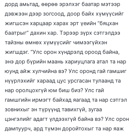
дорд амьтад, өөрөө эрэлхэг баатар мэтээр
дэвжээн дээр зогсоод, доор байх хүмүүсийг
жигшсэн харцаар харах эрт үеийн “бяцхан
баатрыг” дахин хар. Тэрээр зүрх сэтгэлдээ
тайзны өмнөх хүмүүсийг чимээгүйхэн
жигшдэг. “Улс орон хүндрэлд ороод байна,
энэ дор бүрийн маань хариуцлага атал та нар
юунд айж хулчийна вэ? Улс оронд гай гамшиг
нүүрлэхийг хараад цус урсгасан тулаанд та
нар оролцохгүй юм биш биз? Улс гай
гамшгийн ирмэгт байхад яагаад та нар сэтгэл
зовнихыг эн түрүүнд тавихгүй, зугаа
цэнгэлийг адагт үлдээхгүй байна вэ? Улс орон
дампуурч, ард түмэн доройтохыг та нар яаж