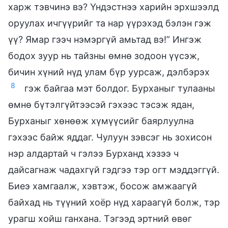
харж тэвчинэ вэ? Үндэстнээ харийн эрхшээлд
оруулах ичгүүрийг та нар үүрэхэд бэлэн гэж
үү? Ямар гээч нэмэргүй амьтад вэ!” Ингэж
бодох зуур нь тайзны өмнө зодоон үүсэж,
бичин хүний нүд улам бүр уурсаж, дэлбэрэх
8
гэж байгаа мэт болдог. Бурханыг тулааны
өмнө бүтэлгүйтээсэй гэхээс тэсэж ядан,
Бурханыг хөнөөж хүмүүсийг баярлуулна
гэхээс байж яддаг. Чулуун зэвсэг нь зохисон
нэр алдартай ч гэлээ Бурханд хэзээ ч
дайсагнаж чадахгүй гэдгээ тэр огт мэддэггүй.
Биеэ хамгаалж, хэвтэж, босож амжаагүй
байхад нь түүний хоёр нүд хараагүй болж, тэр
урагш хойш ганхана. Тэгээд эртний өвөг