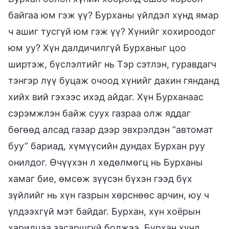
байгаа юм гэж үү? Бурханы үйлдэл хүнд ямар
ч ашиг тусгүй юм гэж үү? Хүнийг хохироодог
юм уу? Хүн далдичилгүй Бурханыг цоо
ширтэж, бүслэлтийг нь Тэр сэтлэн, гуравдагч
тэнгэр лүү буцаж очоод хүнийг дахин гянданд
хийх вий гэхээс ихэд айдаг. Хүн Бурханаас
сэрэмжлэн байж суух газраа олж яддаг
бөгөөд алсад газар дээр эвхрэлдэн “автомат
буу” бариад, хүмүүсийн дундах Бурхан руу
онилдог. Өчүүхэн л хөдөлмөгц нь Бурханы
хамаг бие, өмсөж зүүсэн бүхэн гээд бүх
зүйлийг нь хүн газрын хөрснөөс арчин, юу ч
үлдээхгүй мэт байдаг. Бурхан, хүн хоёрын
харилцаа засаршгүй болжээ. Бурхан хүнд