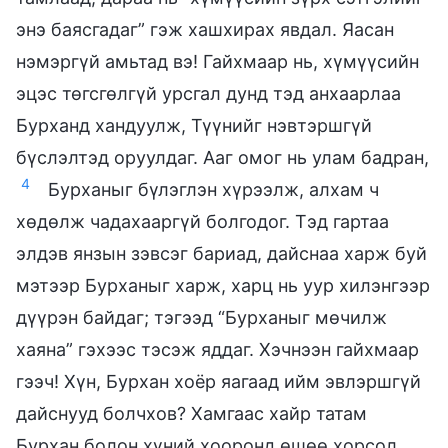
энэ баясгадаг” гэж хашхирах явдал. Яасан
нэмэргүй амьтад вэ! Гайхмаар нь, хүмүүсийн
эцэс төгсгөлгүй урсгал дунд тэд анхаарлаа
Бурханд хандуулж, Түүнийг нэвтэршгүй
бүслэлтэд оруулдаг. Ааг омог нь улам бадран,
4
Бурханыг бүлэглэн хүрээлж, алхам ч
хөдөлж чадахааргүй болгодог. Тэд гартаа
элдэв янзын зэвсэг бариад, дайснаа харж буй
мэтээр Бурханыг харж, харц нь уур хилэнгээр
дүүрэн байдаг; тэгээд “Бурханыг мөчилж
хаяна” гэхээс тэсэж яддаг. Хэчнээн гайхмаар
гээч! Хүн, Бурхан хоёр яагаад ийм эвлэршгүй
дайснууд болчхов? Хамгаас хайр татам
Бурхан болон хүний хооронд өшөө хорсол