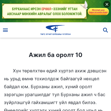
Ажил ба оролт 10
Ажил ба оролт 10
Хүн төрөлхтөн өдий хүртэл ахиж дэвшсэн
нь урьд өмнө тохиолдож байгаагүй нөхцөл
байдал юм. Бурханы ажил, хүний оролт
зэрэгцэн урагшилдаг тул Бурханы ажил ч бас
зүйрлэшгүй гайхамшигт үйл явдал билээ.
Өнөөдрийг хүртэлх хүний оролт бол урьд нь