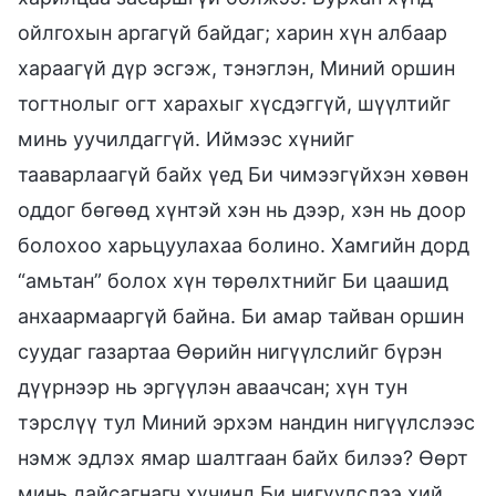
ойлгохын аргагүй байдаг; харин хүн албаар
хараагүй дүр эсгэж, тэнэглэн, Миний оршин
тогтнолыг огт харахыг хүсдэггүй, шүүлтийг
минь уучилдаггүй. Иймээс хүнийг
тааварлаагүй байх үед Би чимээгүйхэн хөвөн
оддог бөгөөд хүнтэй хэн нь дээр, хэн нь доор
болохоо харьцуулахаа болино. Хамгийн дорд
“амьтан” болох хүн төрөлхтнийг Би цаашид
анхаармааргүй байна. Би амар тайван оршин
суудаг газартаа Өөрийн нигүүлслийг бүрэн
дүүрнээр нь эргүүлэн аваачсан; хүн тун
тэрслүү тул Миний эрхэм нандин нигүүлслээс
нэмж эдлэх ямар шалтгаан байх билээ? Өөрт
минь дайсагнагч хүчинд Би нигүүлслээ хий