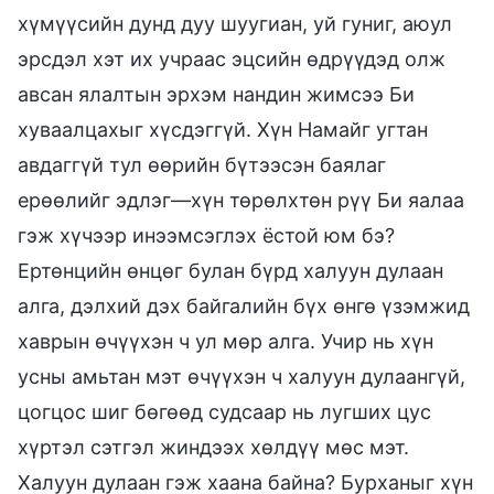
хүмүүсийн дунд дуу шуугиан, уй гуниг, аюул
эрсдэл хэт их учраас эцсийн өдрүүдэд олж
авсан ялалтын эрхэм нандин жимсээ Би
хуваалцахыг хүсдэггүй. Хүн Намайг угтан
авдаггүй тул өөрийн бүтээсэн баялаг
ерөөлийг эдлэг—хүн төрөлхтөн рүү Би яалаа
гэж хүчээр инээмсэглэх ёстой юм бэ?
Ертөнцийн өнцөг булан бүрд халуун дулаан
алга, дэлхий дэх байгалийн бүх өнгө үзэмжид
хаврын өчүүхэн ч ул мөр алга. Учир нь хүн
усны амьтан мэт өчүүхэн ч халуун дулаангүй,
цогцос шиг бөгөөд судсаар нь лугших цус
хүртэл сэтгэл жиндээх хөлдүү мөс мэт.
Халуун дулаан гэж хаана байна? Бурханыг хүн