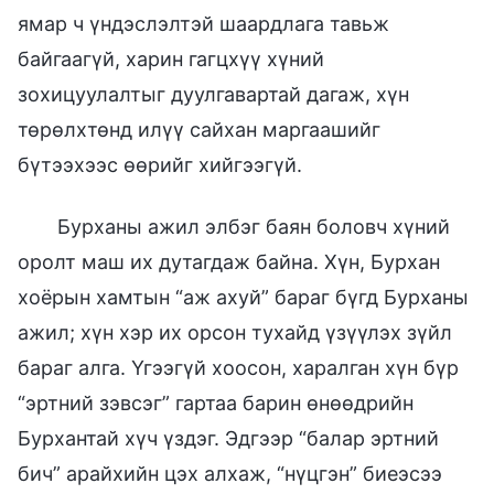
ямар ч үндэслэлтэй шаардлага тавьж
байгаагүй, харин гагцхүү хүний
зохицуулалтыг дуулгавартай дагаж, хүн
төрөлхтөнд илүү сайхан маргаашийг
бүтээхээс өөрийг хийгээгүй.
Бурханы ажил элбэг баян боловч хүний
оролт маш их дутагдаж байна. Хүн, Бурхан
хоёрын хамтын “аж ахуй” бараг бүгд Бурханы
ажил; хүн хэр их орсон тухайд үзүүлэх зүйл
бараг алга. Үгээгүй хоосон, харалган хүн бүр
“эртний зэвсэг” гартаа барин өнөөдрийн
Бурхантай хүч үздэг. Эдгээр “балар эртний
бич” арайхийн цэх алхаж, “нүцгэн” биеэсээ