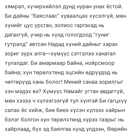
хямрал, хүчирхийлэл дунд нуран унах ёстой.
Би дайны “баяслаас” хуваалцах хүсэлгүй, мөн
хүнийг цус урсган, золиос гаргахад нь
дагахгүй, учир нь хүнд гологдоод “гуниг
гутралд” автсан Надад хүний дайныг харах
зориг зүрх алга—хүмүүс сэтгэлээ ханатал
тулалдаг. Би амармаар байна, нойрсмоор
байна; хүн төрөлхтөнд эцсийн өдрүүдэд нь
чөтгөрүүд хань болог! Миний санаа зорилгыг
хэн мэдэх вэ? Хүмүүс Намайг угтан авдаггүй,
мөн хэзээ ч хүлээгээгүй тул хүнтэй Би гагцхүү
салах ёс хийж, бие биеэ хүсэн хүлээх хайрын
бэлэг болгон хүн төрөлхтөнд хүрэх газрыг нь
хайрлаад, бүх эд баялгаа хүнд үлдээн, Өөрийн