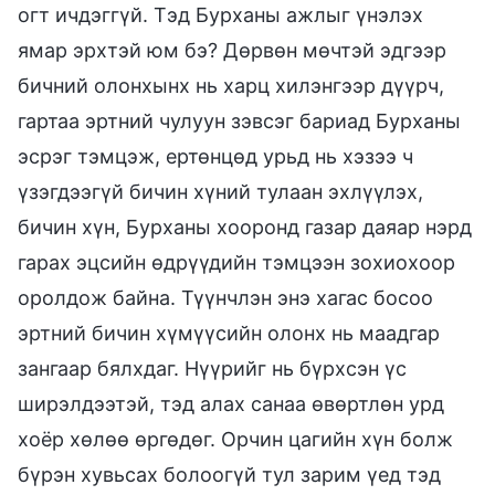
огт ичдэггүй. Тэд Бурханы ажлыг үнэлэх
ямар эрхтэй юм бэ? Дөрвөн мөчтэй эдгээр
бичний олонхынх нь харц хилэнгээр дүүрч,
гартаа эртний чулуун зэвсэг бариад Бурханы
эсрэг тэмцэж, ертөнцөд урьд нь хэзээ ч
үзэгдээгүй бичин хүний тулаан эхлүүлэх,
бичин хүн, Бурханы хооронд газар даяар нэрд
гарах эцсийн өдрүүдийн тэмцээн зохиохоор
оролдож байна. Түүнчлэн энэ хагас босоо
эртний бичин хүмүүсийн олонх нь маадгар
зангаар бялхдаг. Нүүрийг нь бүрхсэн үс
ширэлдээтэй, тэд алах санаа өвөртлөн урд
хоёр хөлөө өргөдөг. Орчин цагийн хүн болж
бүрэн хувьсах болоогүй тул зарим үед тэд