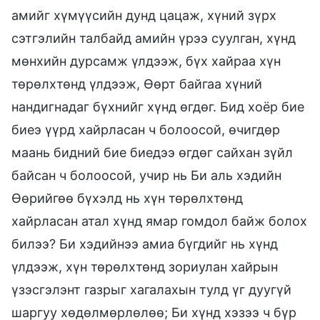
амийг хүмүүсийн дунд цацаж, хүний зүрх
сэтгэлийн талбайд амийн үрээ суулган, хүнд
мөнхийн дурсамж үлдээж, бүх хайраа хүн
төрөлхтөнд үлдээж, Өөрт байгаа хүний
нандигнадаг бүхнийг хүнд өгдөг. Бид хоёр бие
биеэ үүрд хайрласан ч болоосой, өчигдөр
маань бидний бие биедээ өгдөг сайхан зүйл
байсан ч болоосой, учир нь Би аль хэдийн
Өөрийгөө бүхэлд нь хүн төрөлхтөнд
хайрласан атал хүнд ямар гомдол байж болох
билээ? Би хэдийнээ амиа бүгдийг нь хүнд
үлдээж, хүн төрөлхтөнд зориулан хайрын
үзэсгэлэнт газрыг хагалахын тулд үг дуугүй
шаргуу хөдөлмөрлөлөө; Би хүнд хэзээ ч бүр