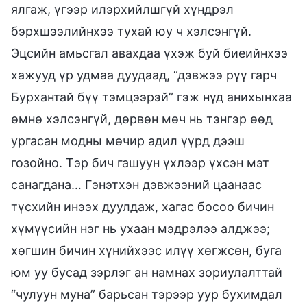
ялгаж, үгээр илэрхийлшгүй хүндрэл
бэрхшээлийнхээ тухай юу ч хэлсэнгүй.
Эцсийн амьсгал авахдаа үхэж буй биеийнхээ
хажууд үр удмаа дуудаад, “дэвжээ рүү гарч
Бурхантай бүү тэмцээрэй” гэж нүд анихынхаа
өмнө хэлсэнгүй, дөрвөн мөч нь тэнгэр өөд
ургасан модны мөчир адил үүрд дээш
гозойно. Тэр бич гашуун үхлээр үхсэн мэт
санагдана… Гэнэтхэн дэвжээний цаанаас
түсхийн инээх дуулдаж, хагас босоо бичин
хүмүүсийн нэг нь ухаан мэдрэлээ алджээ;
хөгшин бичин хүнийхээс илүү хөгжсөн, буга
юм уу бусад зэрлэг ан намнах зориулалттай
“чулуун муна” барьсан тэрээр уур бухимдал