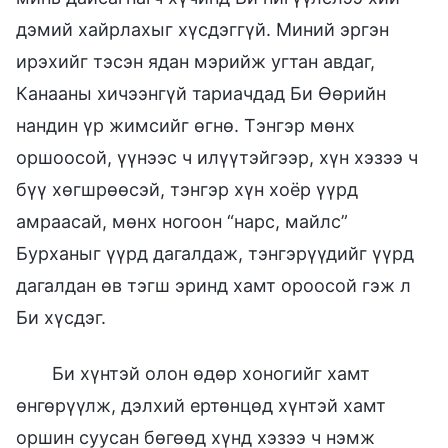
дэмий хайрлахыг хүсдэггүй. Миний эргэн
ирэхийг тэсэн ядан мэрийж угтан авдаг,
Канааны хичээнгүй тариачдад Би Өөрийн
нандин үр жимсийг өгнө. Тэнгэр мөнх
оршоосой, үүнээс ч илүүтэйгээр, хүн хэзээ ч
бүү хөгшрөөсэй, тэнгэр хүн хоёр үүрд
амраасай, мөнх ногоон “нарс, майлс”
Бурханыг үүрд дагалдаж, тэнгэрүүдийг үүрд
дагалдан өв тэгш эринд хамт ороосой гэж л
Би хүсдэг.
Би хүнтэй олон өдөр хоногийг хамт
өнгөрүүлж, дэлхий ертөнцөд хүнтэй хамт
оршин суусан бөгөөд хүнд хэзээ ч нэмж