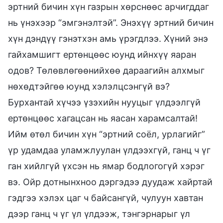
эртний бичин хүн газрын хөрснөөс арчигддаг
нь үнэхээр “эмгэнэлтэй”. Энэхүү эртний бичин
хүн дэндүү гэнэтхэн амь үрэгдлээ. Хүний энэ
гайхамшигт ертөнцөөс юунд ийнхүү яаран
одов? Төлөвлөгөөнийхөө дараагийн алхмыг
нөхөдтэйгөө юунд хэлэлцсэнгүй вэ?
Бурхантай хүчээ үзэхийн нууцыг үлдээлгүй
ертөнцөөс хагацсан нь яасан харамсалтай!
Ийм өтөл бичин хүн “эртний соёл, урлагийг”
үр удамдаа уламжлуулан үлдээхгүй, ганц ч үг
ган хийлгүй үхсэн нь ямар бодлогогүй хэрэг
вэ. Ойр дотнынхноо дэргэдээ дуудаж хайртай
гэдгээ хэлэх цаг ч байсангүй, чулуун хавтан
дээр ганц ч үг үл үлдээж, тэнгэрнарыг үл