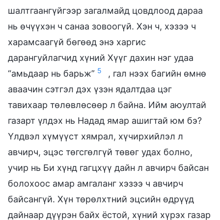
шалтгаангүйгээр загалмайд цовдлоод дараа
нь өчүүхэн ч санаа зовоогүй. Хэн ч, хэзээ ч
харамсаагүй бөгөөд энэ харгис
дарангуйлагчид хүний Хүүг дахин нэг удаа
5
“амьдаар нь барьж”
, гал нээх багийн өмнө
аваачин сэтгэл дэх үзэн ядалтдаа цэг
тавихаар төлөвлөсөөр л байна. Ийм аюултай
газарт үлдэх нь Надад ямар ашигтай юм бэ?
Үлдвэл хүмүүст хямрал, хүчирхийлэл л
авчирч, эцэс төгсгөлгүй төвөг удах болно,
учир нь Би хүнд гагцхүү дайн л авчирч байсан
болохоос амар амгаланг хэзээ ч авчирч
байсангүй. Хүн төрөлхтний эцсийн өдрүүд
дайнаар дүүрэн байх ёстой, хүний хүрэх газар