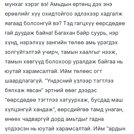
мунхаг хэрэг вэ! Амьдын ертөнц дэх энэ
ерөөлийг хүү охидтойгоо эдлэхээр хадгалж
яагаад болсонгүй вэ? Тэд гагцхүү өөрсдөдөө
гай дуудаж байна! Багахан байр суурь, нэр
хүнд, нэрэлхүү зангийн төлөө амь үрэгдэх
золгүйтэлтэй учирч, тамын хаалгыг нээж,
тамын хөвгүүд болохоор уралдаж байгаа нь
юутай харамсалтай. Ийм төлөөс огт
шаардлагагүй. “Үндэсний үзлээр тэгтлээ
бялхаж явсан” эртний өвөг дээдэс
“өөрсдөдөө тэгтлээ хатуурхаж, бусдад маш
хүлцэнгүй хандаж”, өөрсдийгөө тамд унаган,
өнөөх чадваргүй дорд амьтдыг гадна
үлдээсэн нь юутай харамсалтай. Ийм “ардын