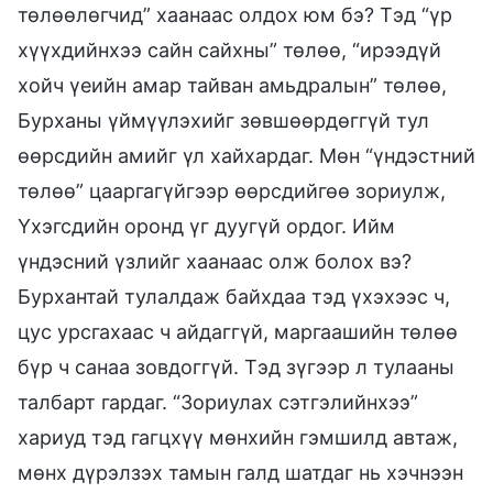
төлөөлөгчид” хаанаас олдох юм бэ? Тэд “үр
хүүхдийнхээ сайн сайхны” төлөө, “ирээдүй
хойч үеийн амар тайван амьдралын” төлөө,
Бурханы үймүүлэхийг зөвшөөрдөггүй тул
өөрсдийн амийг үл хайхардаг. Мөн “үндэстний
төлөө” цааргагүйгээр өөрсдийгөө зориулж,
Үхэгсдийн оронд үг дуугүй ордог. Ийм
үндэсний үзлийг хаанаас олж болох вэ?
Бурхантай тулалдаж байхдаа тэд үхэхээс ч,
цус урсгахаас ч айдаггүй, маргаашийн төлөө
бүр ч санаа зовдоггүй. Тэд зүгээр л тулааны
талбарт гардаг. “Зориулах сэтгэлийнхээ”
хариуд тэд гагцхүү мөнхийн гэмшилд автаж,
мөнх дүрэлзэх тамын галд шатдаг нь хэчнээн