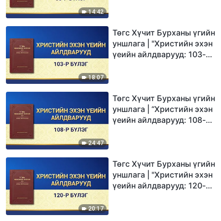
14:42
Төгс Хүчит Бурханы үгийн
уншлага | "Христийн эхэн
үеийн айлдварууд: 103-р
бүлэг"
18:07
Төгс Хүчит Бурханы үгийн
уншлага | “Христийн эхэн
үеийн айлдварууд: 108-р
бүлэг”
24:47
Төгс Хүчит Бурханы үгийн
уншлага | "Христийн эхэн
үеийн айлдварууд: 120-р
бүлэг"
20:17