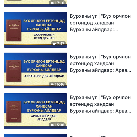
17:10
Бурханы үг | "Бүх орчлон
ертөнцөд хандсан
Бурханы айлдвар:
Хаанчлалын сүлд дуулал"
7:47
Бурханы үг | "Бүх орчлон
ертөнцөд хандсан
Бурханы айлдвар: Арван
нэг дэх айлдвар"
16:46
Бурханы үг | "Бүх орчлон
ертөнцөд хандсан
Бурханы айлдвар: Арван
хоёр дахь айлдвар"
15:38