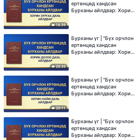
ертөнцөд хандсан
Бурханы айлдвар: Хорин
зургаа дахь айлдвар"
16:39
Бурханы үг | "Бүх орчлон
ертөнцөд хандсан
Бурханы айлдвар: Хорин
долоо дахь айлдвар"
20:33
Бурханы үг | "Бүх орчлон
ертөнцөд хандсан
Бурханы айлдвар: Хорин
найм дахь айлдвар"
20:11
Бурханы үг | "Бүх орчлон
ертөнцөд хандсан
Бурханы айлдвар: Хорин