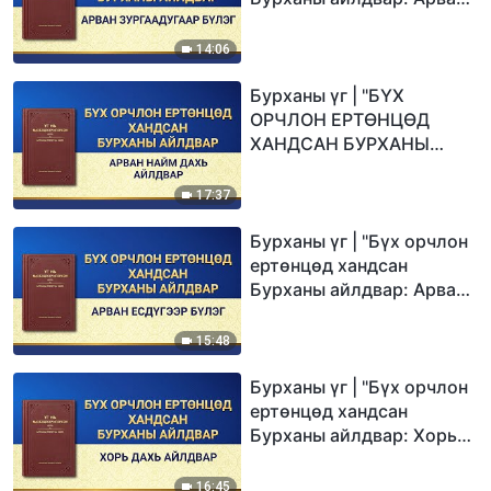
зургаадугаар бүлэг"
14:06
Бурханы үг | "БҮХ
ОРЧЛОН ЕРТӨНЦӨД
ХАНДСАН БУРХАНЫ
АЙЛДВАРУУД: 18-Р
БҮЛЭГ"
17:37
Бурханы үг | "Бүх орчлон
ертөнцөд хандсан
Бурханы айлдвар: Арван
есдүгээр бүлэг"
15:48
Бурханы үг | "Бүх орчлон
ертөнцөд хандсан
Бурханы айлдвар: Хорь
дахь айлдвар"
16:45