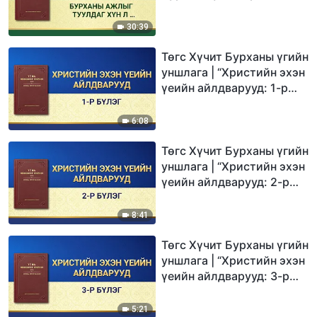
30:39
Төгс Хүчит Бурханы үгийн
уншлага | “Христийн эхэн
үеийн айлдварууд: 1-р
бүлэг”
6:08
Төгс Хүчит Бурханы үгийн
уншлага | “Христийн эхэн
үеийн айлдварууд: 2-р
бүлэг”
8:41
Төгс Хүчит Бурханы үгийн
уншлага | “Христийн эхэн
үеийн айлдварууд: 3-р
бүлэг”
5:21