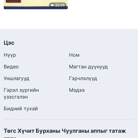
р бүлэг"
26:09
Цэс
Нүүр
Ном
Видео
Магтан дуунууд
Уншлагууд
Гэрчлэлүүд
Гэрэл зургийн
Мэдээ
үзэсгэлэн
Бидний тухай
Төгс Хүчит Бурханы Чуулганы аппыг татаж