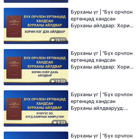
Бурханы үг | "Бүх орчлон
ертөнцөд хандсан
Бурханы айлдвар: Хорин
нэг дэх айлдвар"
16:11
Бурханы үг | "Бүх орчлон
ертөнцөд хандсан
Бурханы айлдвар: Хорин
хоёр дахь айлдвар"
16:22
Бурханы үг | "Бүх орчлон
ертөнцөд хандсан
Бурханы айлдварууд:
Хүмүүс ээ, бүгд баярлан
хөөрцгөө!"
6:23
Бурханы үг | "Бүх орчлон