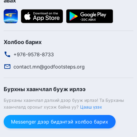
авах
Холбоо барих
+976-9578-8733
contact.mn@godfootsteps.org
Бурхны хаанчлал бууж ирлээ
Бурханы хаанчлал дэлхий дээр бууж ирлээ! Та Бурханы
хаанчлалд орохыг хүсэж байна уу?
Цааш үзэх
Messenger дээр бидэнтэй холбоо барих