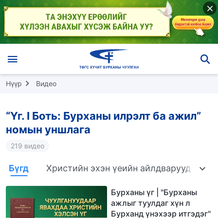
Нүүр
Видео
“Үг. I Боть: Бурханы илрэлт ба ажил”
номын уншлага
219 видео
Бүгд
Христийн эхэн үеийн айлдварууд
Бү
Бурханы үг | "Бурханы
ажлыг туулдаг хүн л
Бурханд үнэхээр итгэдэг"