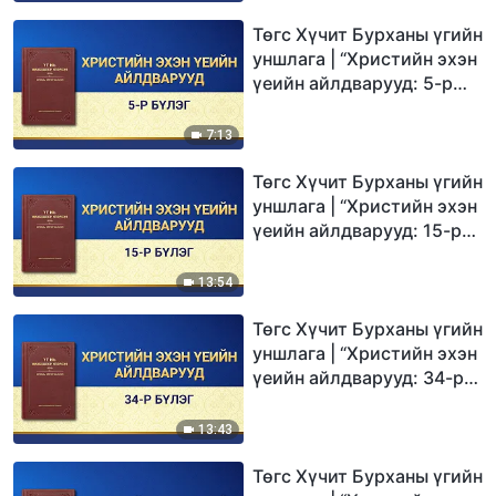
Төгс Хүчит Бурханы үгийн
уншлага | “Христийн эхэн
үеийн айлдварууд: 5-р
бүлэг”
7:13
Төгс Хүчит Бурханы үгийн
уншлага | “Христийн эхэн
үеийн айлдварууд: 15-р
бүлэг”
13:54
Төгс Хүчит Бурханы үгийн
уншлага | “Христийн эхэн
үеийн айлдварууд: 34-р
бүлэг”
13:43
Төгс Хүчит Бурханы үгийн