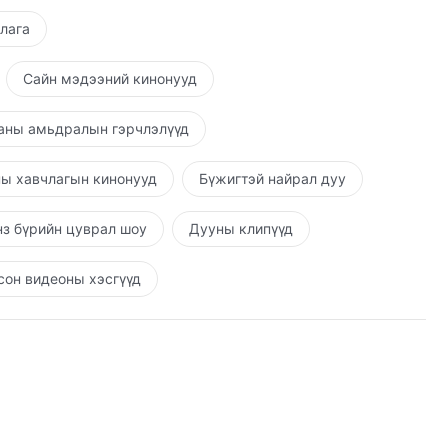
шлага
Сайн мэдээний кинонууд
аны амьдралын гэрчлэлүүд
ы хавчлагын кинонууд
Бүжигтэй найрал дуу
з бүрийн цуврал шоу
Дууны клипүүд
он видеоны хэсгүүд