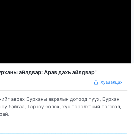
урханы айлдвар: Арав дахь айлдвар"
Хуваалцах
нийг аврах Бурханы авралын дотоод түүх, Бурхан
юу байгаа, Тэр юу болох, хүн төрөлхтний төгсгөл,
рай.