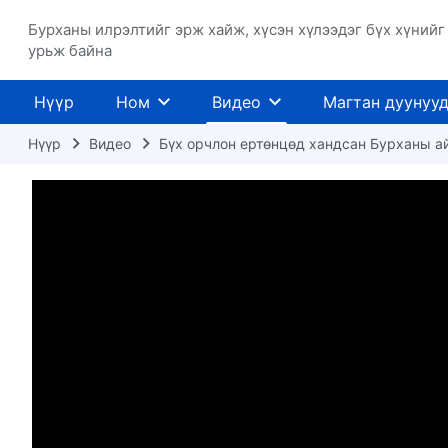
Бурханы илрэлтийг эрж хайж, хүсэн хүлээдэг бүх хүнийг
урьж байна
Нүүр
Ном
Видео
Магтан дуунуу
Нүүр
Видео
Бүх орчлон ертөнцөд хандсан Бурханы а