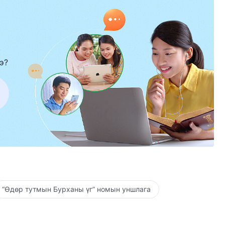
э?
“Өдөр тутмын Бурханы үг” номын уншлага