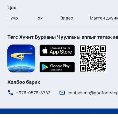
Цэс
Нүүр
Ном
Видео
Магтан дуун
Төгс Хүчит Бурханы Чуулганы аппыг татаж а
Холбоо барих
+976-9578-8733
contact.mn@godfootstep
Ашиглалтын нөхцөлүүд
Нууцлалын бодлого
Кредит