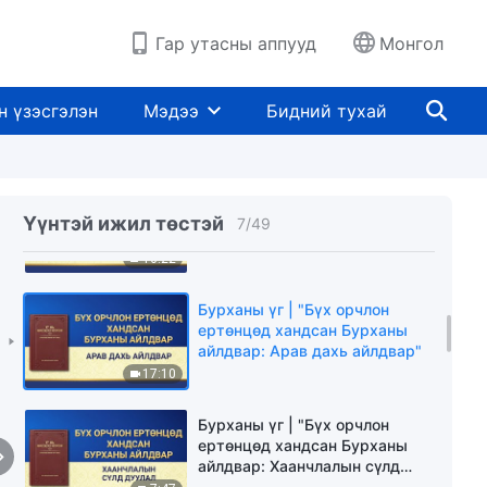
айлдвар: Зургаа дахь
айлдвар"
15:18
Гар утасны аппууд
Монгол
Бурханы үг | "Бүх орчлон
ертөнцөд хандсан Бурханы
н үзэсгэлэн
Мэдээ
Бидний тухай
айлдвар: Найм дахь айлдвар"
15:14
Бурханы үг | "Бүх орчлон
ертөнцөд хандсан Бурханы
Үүнтэй ижил төстэй
7
/
49
айлдвар: Есдүгээр бүлэг"
16:22
Бурханы үг | "Бүх орчлон
ертөнцөд хандсан Бурханы
айлдвар: Арав дахь айлдвар"
17:10
Бурханы үг | "Бүх орчлон
ертөнцөд хандсан Бурханы
айлдвар: Хаанчлалын сүлд
дуулал"