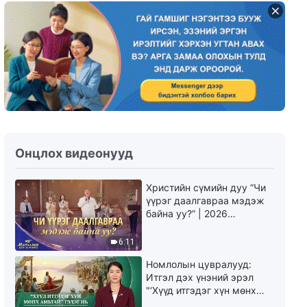
Бурханы үг | "Бүх орчлон
ертөнцөд хандсан Бурханы
айлдвар: Арван тав дахь
айлдвар"
17:46
Бурханы үг | "Бүх орчлон
ертөнцөд хандсан Бурханы
айлдвар: Арван зургаадугаар
бүлэг"
14:06
Онцлох видеонууд
Бурханы үг | "БҮХ ОРЧЛОН
ЕРТӨНЦӨД ХАНДСАН
Христийн сүмийн дуу “Чи
БУРХАНЫ АЙЛДВАРУУД: 18-Р
үүрэг даалгавраа мэдэж
БҮЛЭГ"
17:37
байна уу?” | 2026
Магтаалын дуу хоолой
Бурханы үг | "Бүх орчлон
6:11
ертөнцөд хандсан Бурханы
айлдвар: Арван есдүгээр
Номлолын цувралууд:
бүлэг"
Итгэл дэх үнэний эрэл
15:48
"‘Хүүд итгэдэг хүн мөнх
амьтай’ гэдэг нь үнэндээ