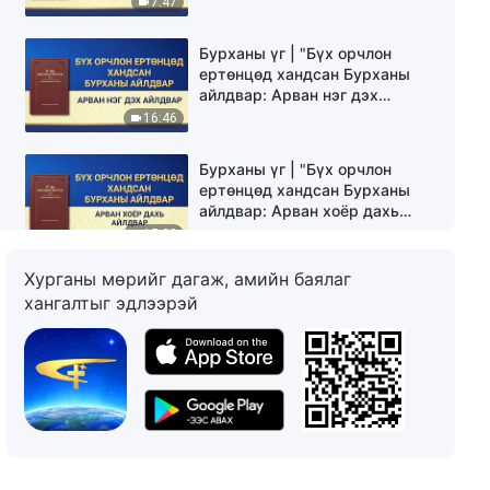
7:47
Бурханы үг | "Бүх орчлон
ертөнцөд хандсан Бурханы
айлдвар: Арван нэг дэх
айлдвар"
16:46
Бурханы үг | "Бүх орчлон
ертөнцөд хандсан Бурханы
айлдвар: Арван хоёр дахь
айлдвар"
15:38
Хурганы мөрийг дагаж, амийн баялаг
Бурханы үг | "Бүх орчлон
хангалтыг эдлээрэй
ертөнцөд хандсан Бурханы
айлдвар: Арван гурав дахь
айлдвар"
15:50
Бурханы үг | "Бүх орчлон
ертөнцөд хандсан Бурханы
айлдвар: Арван дөрөв дэх
айлдвар"
13:48