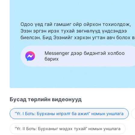
Одоо үед гай гамшиг ойр ойрхон тохиолдож,
Эзэн эргэн ирэх тухай зөгнөлүүд үндсэндээ
биелсэн. Бид Эзэнийг хэрхэн угтан авч болох в
Messenger дээр бидэнтэй холбоо
барих
Бусад төрлийн видеонууд
“Үг. I Боть: Бурханы илрэлт ба ажил” номын уншлага
“Үг. II Боть: Бурханыг мэдэх тухай” номын уншлага