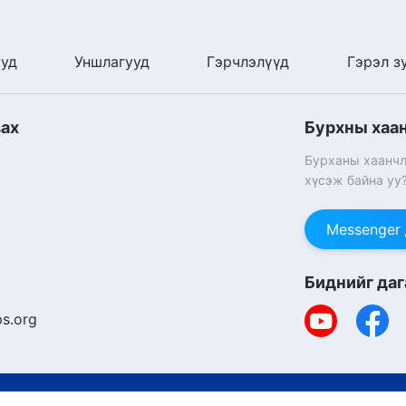
ууд
Уншлагууд
Гэрчлэлүүд
Гэрэл з
вах
Бурхны хаа
Бурханы хаанчл
хүсэж байна уу
Messenger
Биднийг даг
s.org
Copyright © 2026
Т
Күүкийн бодлого