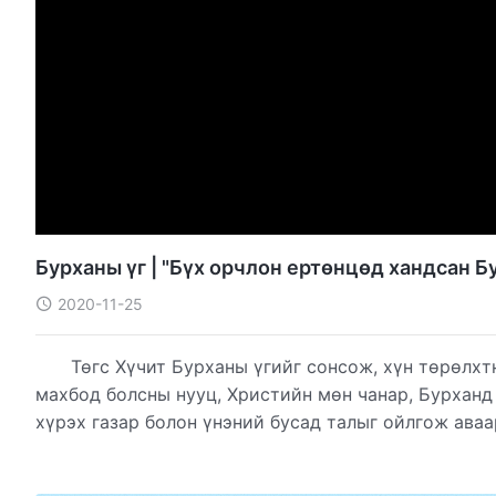
Бурханы үг | "Бүх орчлон ертөнцөд хандсан Б
2020-11-25
Төгс Хүчит Бурханы үгийг сонсож, хүн төрөлхт
махбод болсны нууц, Христийн мөн чанар, Бурханд 
хүрэх газар болон үнэний бусад талыг ойлгож аваа