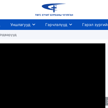
д
Уншлагууд
Гэрчлэлүүд
Гэрэл зургий
йлдварууд