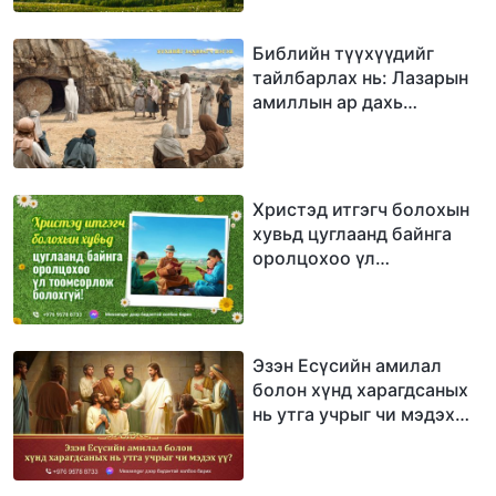
Библийн түүхүүдийг
тайлбарлах нь: Лазарын
амиллын ар дахь
Бурханы хүсэл
Христэд итгэгч болохын
хувьд цуглаанд байнга
оролцохоо үл
тоомсорлож болохгүй!
Эзэн Есүсийн амилал
болон хүнд харагдсаных
нь утга учрыг чи мэдэх
үү?