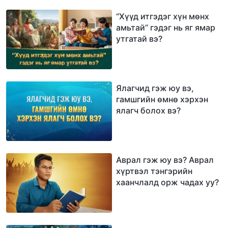
“Хүүд итгэдэг хүн мөнх
амьтай” гэдэг нь яг ямар
утгатай вэ?
Ялагчид гэж юу вэ,
гамшгийн өмнө хэрхэн
ялагч болох вэ?
Аврал гэж юу вэ? Аврал
хүртвэл тэнгэрийн
хаанчлалд орж чадах уу?