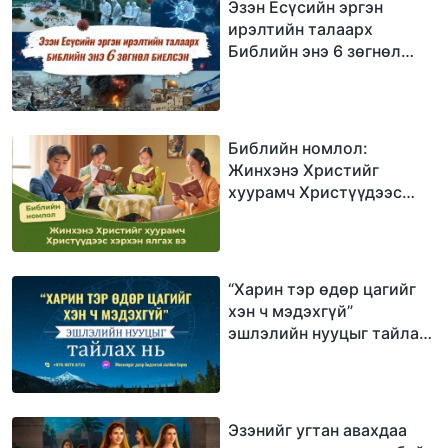
Эзэн Есүсийн эргэн
ирэлтийн талаарх
Библийн энэ 6 зөгнөл
биелсэн
Библийн номлол:
Жинхэнэ Христийг
хуурамч Христүүдээс
хэрхэн ялгах вэ
“Харин тэр өдөр цагийг
хэн ч мэдэхгүй”
эшлэлийн нууцыг тайлах
нь
Эзэнийг угтан авахдаа