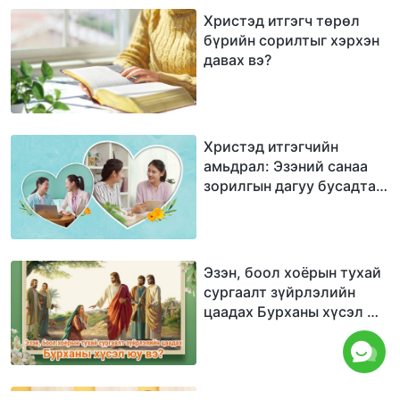
Христэд итгэгч төрөл
бүрийн сорилтыг хэрхэн
давах вэ?
Христэд итгэгчийн
амьдрал: Эзэний санаа
зорилгын дагуу бусадтай
хэрхэн харилцахыг чамд
заах дөрвөн зөвлөмж
Эзэн, боол хоёрын тухай
сургаалт зүйрлэлийн
цаадах Бурханы хүсэл юу
вэ?
Ямар залбирлыг, Бурхан