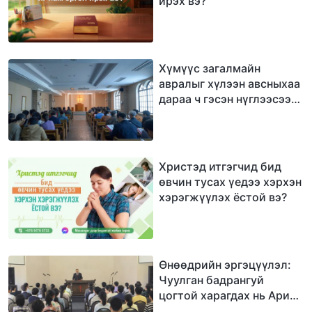
ирэх вэ?
Хүмүүс загалмайн
авралыг хүлээн авсныхаа
дараа ч гэсэн нүглээсээ
салж яагаад чаддаггүй
вэ?
Христэд итгэгчид бид
өвчин тусах үедээ хэрхэн
хэрэгжүүлэх ёстой вэ?
Өнөөдрийн эргэцүүлэл:
Чуулган бадрангуй
цогтой харагдах нь Ариун
Сүнсний ажилтай гэсэн