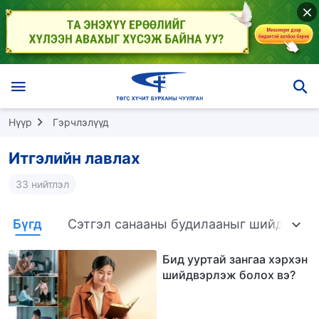
Нүүр
Гэрчлэлүүд
Итгэлийн лавлах
33 нийтлэл
Бүгд
Сэтгэл санааны будилааныг шийдвэрлэ
Бид ууртай зангаа хэрхэн
шийдвэрлэж болох вэ?