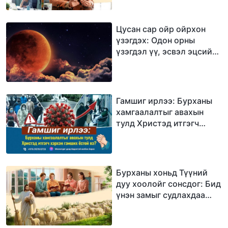
Цусан сар ойр ойрхон
үзэгдэх: Одон орны
үзэгдэл үү, эсвэл эцсийн
өдрүүдийн анхааруулга
уу?
Гамшиг ирлээ: Бурханы
хамгаалалтыг авахын
тулд Христэд итгэгч
хэрхэн гэмших ёстой вэ?
Бурханы хоньд Түүний
дуу хоолойг сонсдог: Бид
үнэн замыг судлахдаа
Бурханы үгийг сонсох
ёстой