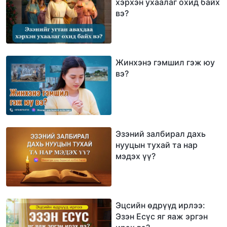
хэрхэн ухаалаг охид байх
вэ?
Жинхэнэ гэмшил гэж юу
вэ?
Эзэний залбирал дахь
нууцын тухай та нар
мэдэх үү?
Эцсийн өдрүүд ирлээ:
Эзэн Есүс яг яаж эргэн