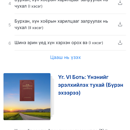
4
чухал
(I хэсэг)
Бурхан, хүн хоёрын харилцааг залруулах нь
5
чухал
(II хэсэг)
Шинэ эрин үед хүн хэрхэн орох вэ
(I хэсэг)
6
Цааш нь үзэх
Үг. VI Боть: Үнэнийг
эрэлхийлэх тухай (Бүрэн
эхээрээ)