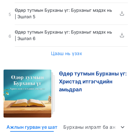
Өдөр тутмын Бурханы үг: Бурханыг мэдэх нь
5
| Эшлэл 5
Өдөр тутмын Бурханы үг: Бурханыг мэдэх нь
6
| Эшлэл 6
Цааш нь үзэх
Өдөр тутмын Бурханы үг:
Христэд итгэгчдийн
амьдрал
Ажлын гурван үе шат
Бурханы илрэлт ба ажил
Э