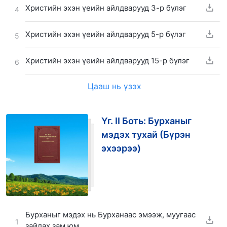
Христийн эхэн үеийн айлдварууд 3-р бүлэг
4
Христийн эхэн үеийн айлдварууд 5-р бүлэг
5
Христийн эхэн үеийн айлдварууд 15-р бүлэг
6
Цааш нь үзэх
Үг. II Боть: Бурханыг
мэдэх тухай (Бүрэн
эхээрээ)
Бурханыг мэдэх нь Бурханаас эмээж, муугаас
1
зайлах зам юм