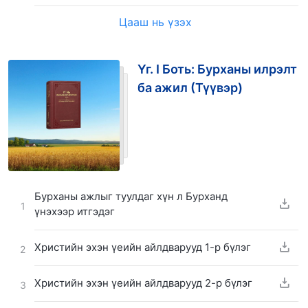
Цааш нь үзэх
Үг. I Боть: Бурханы илрэлт
ба ажил (Түүвэр)
Бурханы ажлыг туулдаг хүн л Бурханд
1
үнэхээр итгэдэг
Христийн эхэн үеийн айлдварууд 1-р бүлэг
2
Христийн эхэн үеийн айлдварууд 2-р бүлэг
3