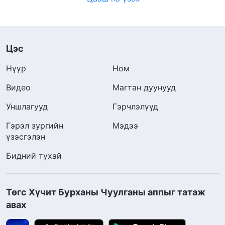
Цэс
Нүүр
Ном
Видео
Магтан дуунууд
Уншлагууд
Гэрчлэлүүд
Гэрэл зургийн
Мэдээ
үзэсгэлэн
Бидний тухай
Төгс Хүчит Бурханы Чуулганы аппыг татаж
авах