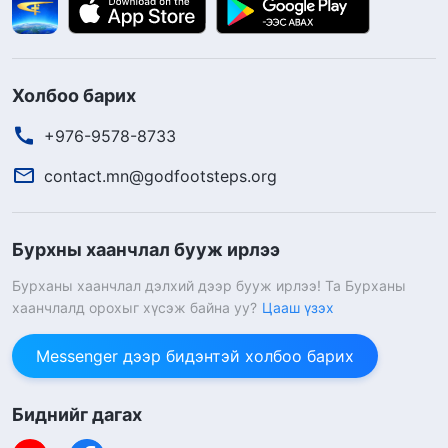
Холбоо барих
+976-9578-8733
contact.mn@godfootsteps.org
Бурхны хаанчлал бууж ирлээ
Бурханы хаанчлал дэлхий дээр бууж ирлээ! Та Бурханы
хаанчлалд орохыг хүсэж байна уу?
Цааш үзэх
Messenger дээр бидэнтэй холбоо барих
Биднийг дагах