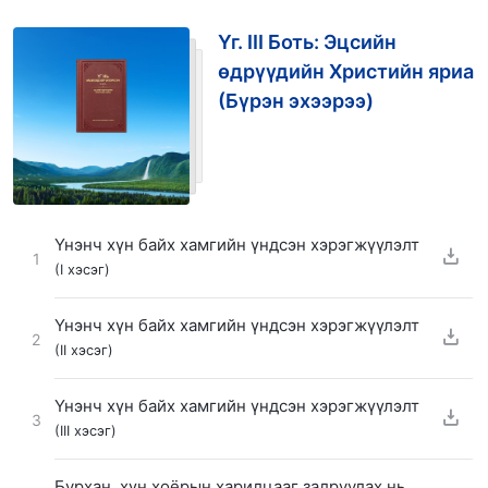
Үг. III Боть: Эцсийн
өдрүүдийн Христийн яриа
(Бүрэн эхээрээ)
Үнэнч хүн байх хамгийн үндсэн хэрэгжүүлэлт
1
(I хэсэг)
Үнэнч хүн байх хамгийн үндсэн хэрэгжүүлэлт
2
(II хэсэг)
Үнэнч хүн байх хамгийн үндсэн хэрэгжүүлэлт
3
(III хэсэг)
Бурхан, хүн хоёрын харилцааг залруулах нь