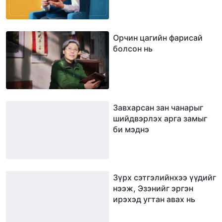
Орчин цагийн фарисай
болсон нь
Завхарсан зан чанарыг
шийдвэрлэх арга замыг
би мэднэ
Зүрх сэтгэлийнхээ үүдийг
нээж, Эзэнийг эргэн
ирэхэд угтан авах нь