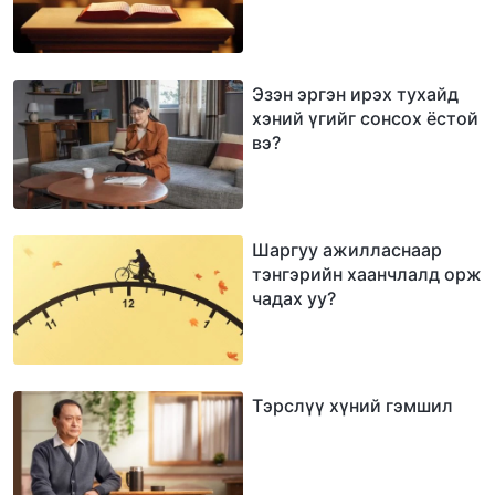
Эзэн эргэн ирэх тухайд
хэний үгийг сонсох ёстой
вэ?
Шаргуу ажилласнаар
тэнгэрийн хаанчлалд орж
чадах уу?
Тэрслүү хүний гэмшил