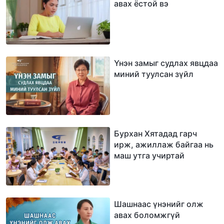
авах ёстой вэ
Үнэн замыг судлах явцдаа
миний туулсан зүйл
Бурхан Хятадад гарч
ирж, ажиллаж байгаа нь
маш утга учиртай
Шашнаас үнэнийг олж
авах боломжгүй