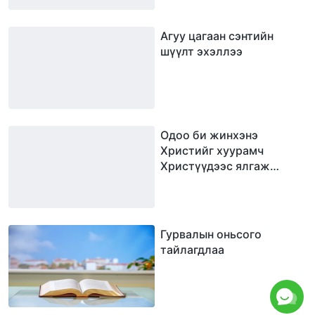
Агуу цагаан сэнтийн
шүүлт эхэллээ
Одоо би жинхэнэ
Христийг хуурамч
Христүүдээс ялгаж
чаддаг боллоо
Гурвалын оньсого
тайлагдлаа