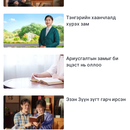
Тэнгэрийн хаанчлалд
хүрэх зам
Ариусгалтын замыг би
эцэст нь оллоо
Эзэн Зүүн зүгт гарч ирсэн