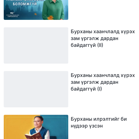
Бурханы хаанчлалд хүрэх
зам үргэлж дардан
байдаггүй (II)
Бурханы хаанчлалд хүрэх
зам үргэлж дардан
байдаггүй (I)
Бурханы илрэлтийг би
нүдээр үзсэн