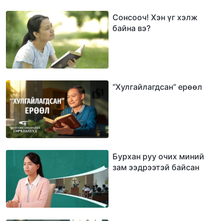
Сонсооч! Хэн үг хэлж
байна вэ?
“Хулгайлагдсан” ерөөл
Бурхан руу очих миний
зам ээдрээтэй байсан