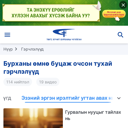
Нүүр
Гэрчлэлүүд
Бурханы өмнө буцаж очсон тухай
гэрчлэлүүд
114 нийтлэл
19 видео
Бүгд
Эзэний эргэн ирэлтийг угтан авах нь
С
Гурвалын нууцыг тайлах
нь