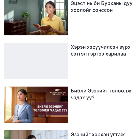
Эцэст нь би Бурханы дуу
хоолойг сонссон
Хэрэн хэсүүчилсэн зүрх
сэтгэл гэртээ харилаа
Библи Эзэнийг төлөөлж
чадах уу?
Эзэнийг хэрхэн угтаж