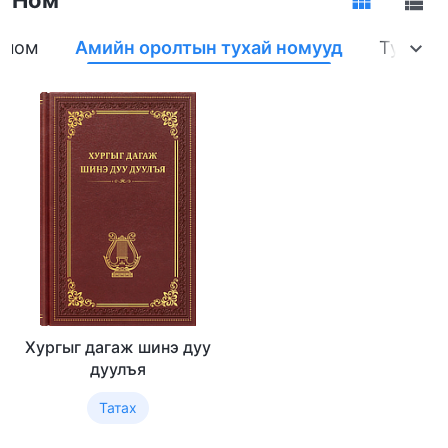
 ном
Амийн оролтын тухай номууд
Туршла
Хургыг дагаж шинэ дуу
дуулъя
Татах