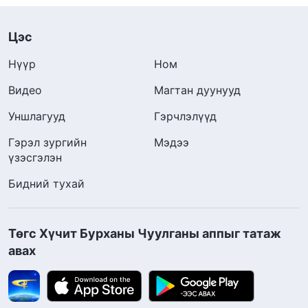
Цэс
Нүүр
Ном
Видео
Магтан дуунууд
Уншлагууд
Гэрчлэлүүд
Гэрэл зургийн
Мэдээ
үзэсгэлэн
Бидний тухай
Төгс Хүчит Бурханы Чуулганы аппыг татаж
авах