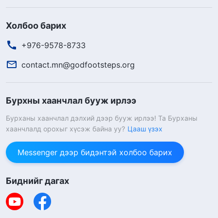
Холбоо барих
+976-9578-8733
contact.mn@godfootsteps.org
Бурхны хаанчлал бууж ирлээ
Бурханы хаанчлал дэлхий дээр бууж ирлээ! Та Бурханы
хаанчлалд орохыг хүсэж байна уу?
Цааш үзэх
Messenger дээр бидэнтэй холбоо барих
Биднийг дагах