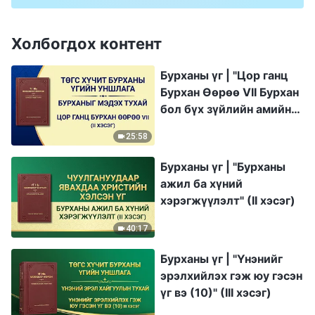
Холбогдох контент
Бурханы үг | "Цор ганц
Бурхан Өөрөө VII Бурхан
бол бүх зүйлийн амийн
эх сурвалж (I)" (II хэсэг)
25:58
Бурханы үг | "Бурханы
ажил ба хүний
хэрэгжүүлэлт" (II хэсэг)
40:17
Бурханы үг | "Үнэнийг
эрэлхийлэх гэж юу гэсэн
үг вэ (10)" (III хэсэг)