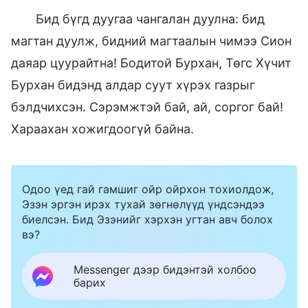
Бид бүгд дуугаа чангалан дуулна: бид
магтан дуулж, бидний магтаалын чимээ Сион
даяар цуурайтна! Бодитой Бурхан, Төгс Хүчит
Бурхан бидэнд алдар суут хүрэх газрыг
бэлдчихсэн. Сэрэмжтэй бай, ай, соргог бай!
Хараахан хожигдоогүй байна.
Одоо үед гай гамшиг ойр ойрхон тохиолдож,
Эзэн эргэн ирэх тухай зөгнөлүүд үндсэндээ
биелсэн. Бид Эзэнийг хэрхэн угтан авч болох
вэ?
Messenger дээр бидэнтэй холбоо
барих