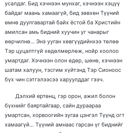
усалдаг. Бид хэчнээн мунхаг, хэчнээн хэцүү
байдаг маань хамаагүй, бид зөвхөн Түүний
өмнө дуулгавартай байх ёстой ба Христийн
амилсан амь бидний хуучин уг чанарыг
өөрчилнө… Энэ ууган хөвгүүдийнхээ төлөө
Тэр цуцалтгүй хөдөлмөрлөж, нойр хоолоо
умартдаг. Хэчнээн олон өдөр, шөнө, хэчнээн
шатам халуун, тэсгим хүйтэнд Тэр Сионоос
бүх чин сэтгэлээсээ харуулддаг гээч.
Дэлхий ертөнц, гэр орон, ажил болон
бүхнийг баяртайгаар, сайн дураараа
умартсан, хорвоогийн зугаа цэнгэл Түүнд огт
хамаагүй… Түүний амнаас гарсан үг биднийг