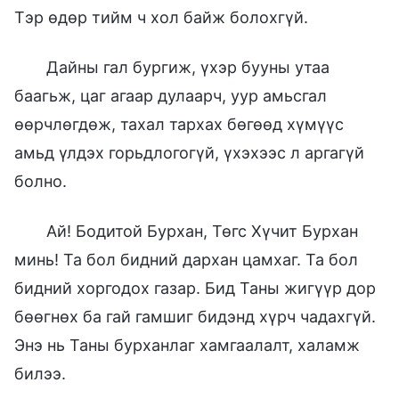
Тэр өдөр тийм ч хол байж болохгүй.
Дайны гал бургиж, үхэр бууны утаа
баагьж, цаг агаар дулаарч, уур амьсгал
өөрчлөгдөж, тахал тархах бөгөөд хүмүүс
амьд үлдэх горьдлогогүй, үхэхээс л аргагүй
болно.
Ай! Бодитой Бурхан, Төгс Хүчит Бурхан
минь! Та бол бидний дархан цамхаг. Та бол
бидний хоргодох газар. Бид Таны жигүүр дор
бөөгнөх ба гай гамшиг бидэнд хүрч чадахгүй.
Энэ нь Таны бурханлаг хамгаалалт, халамж
билээ.