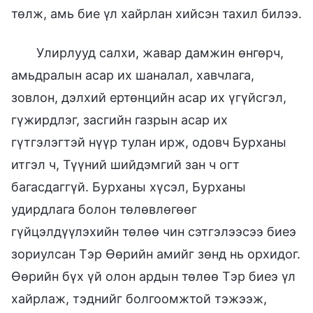
төлж, амь бие үл хайрлан хийсэн тахил билээ.
Улирлууд салхи, жавар дамжин өнгөрч,
амьдралын асар их шаналал, хавчлага,
зовлон, дэлхий ертөнцийн асар их үгүйсгэл,
гүжирдлэг, засгийн газрын асар их
гүтгэлэгтэй нүүр тулан ирж, одовч Бурханы
итгэл ч, Түүний шийдэмгий зан ч огт
багасдаггүй. Бурханы хүсэл, Бурханы
удирдлага болон төлөвлөгөөг
гүйцэлдүүлэхийн төлөө чин сэтгэлээсээ биеэ
зориулсан Тэр Өөрийн амийг зөнд нь орхидог.
Өөрийн бүх үй олон ардын төлөө Тэр биеэ үл
хайрлаж, тэднийг болгоомжтой тэжээж,