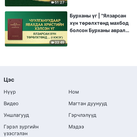
51:27
Бурханы үг | "Ялзарсан
хүн төрөлхтөнд махбод
болсон Бурханы аврал
илүү их хэрэгтэй" (I
33:49
хэсэг)
Цэс
Нүүр
Ном
Видео
Магтан дуунууд
Уншлагууд
Гэрчлэлүүд
Гэрэл зургийн
Мэдээ
үзэсгэлэн