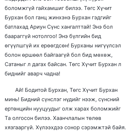
боломжгүй гайхамшиг билээ. Төгс Хүчит
Бурхан бол ганц жинхэнэ Бурхан гэдгийг
батлахад Ариун Сүнс хангалттай! Энэ бол
баараггүй нотолгоо! Энэ бүлгийн бид
өгүүлшгүй их ерөөгдсөн! Бурханы нигүүлсэл
болон өршөөл байгаагүй бол бид мөхөж,
Сатаныг л дагах байсан. Төгс Хүчит Бурхан л
биднийг аварч чадна!
Ай! Бодитой Бурхан, Төгс Хүчит Бурхан
минь! Бидний сүнслэг нүдийг нээж, сүнсний
ертөнцийн нууцуудыг олж харах боломжийг
Та олгосон билээ. Хаанчлалын төлөв
хязгааргүй. Хүлээхдээ сонор сэрэмжтэй байя.