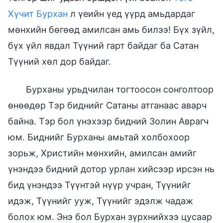
Хүчит Бурхан
л үеийн үед үүрд амьдардаг
мөнхийн бөгөөд амилсан амь билээ! Бүх зүйл,
бүх үйл явдал Түүний гарт байдаг ба Сатан
Түүний хөл дор байдаг.
Бурханы урьдчилан тогтоосон сонголтоор
өнөөдөр Тэр биднийг Сатаны атганаас аварч
байна. Тэр бол үнэхээр бидний Золин Аврагч
юм. Биднийг Бурханы амьтай холбохоор
зорьж, Христийн мөнхийн, амилсан амийг
үнэндээ бидний дотор урлан хийсээр ирсэн нь
бид үнэндээ Түүнтэй нүүр учран, Түүнийг
идэж, Түүнийг ууж, Түүнийг эдэлж чадаж
болох юм. Энэ бол Бурхан зүрхнийхээ цусаар