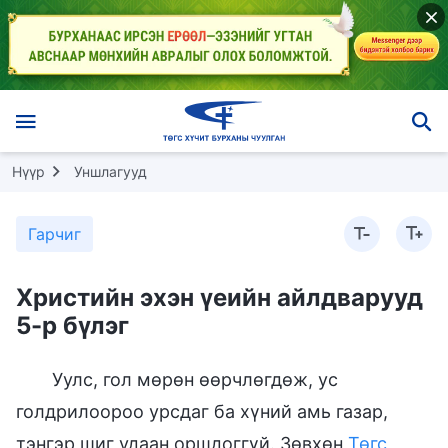
Нүүр
Уншлагууд
Гарчиг
Христийн эхэн үеийн айлдварууд
5-р бүлэг
Уулс, гол мөрөн өөрчлөгдөж, ус
голдрилоороо урсдаг ба хүний амь газар,
тэнгэр шиг удаан оршдоггүй. Зөвхөн
Төгс