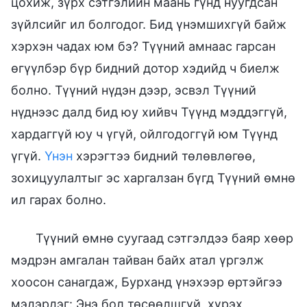
цохиж, зүрх сэтгэлийн маань гүнд нуугдсан
зүйлсийг ил болгодог. Бид үнэмшихгүй байж
хэрхэн чадах юм бэ? Түүний амнаас гарсан
өгүүлбэр бүр бидний дотор хэдийд ч биелж
болно. Түүний нүдэн дээр, эсвэл Түүний
нүднээс далд бид юу хийвч Түүнд мэддэггүй,
хардаггүй юу ч үгүй, ойлгодоггүй юм Түүнд
үгүй.
Үнэн
хэрэгтээ бидний төлөвлөгөө,
зохицуулалтыг эс харгалзан бүгд Түүний өмнө
ил гарах болно.
Түүний өмнө суугаад сэтгэлдээ баяр хөөр
мэдрэн амгалан тайван байх атал үргэлж
хоосон санагдаж, Бурханд үнэхээр өртэйгээ
мэдэрдэг: Энэ бол төсөөлшгүй, хүрэх