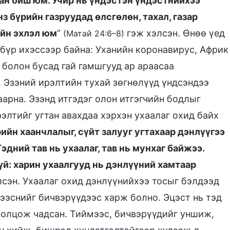
ан биш юм. Учир нь үндэстэн үндэстнийхээ
нз бүрийн газруудад өлсгөлөн, тахал, газар
ийн эхлэл юм
”
гэж хэлсэн. Өнөө үед
(Матай 24:6–8)
бүр ихэссээр байна: Уханийн коронавирус, Африк
 болон бусад гай гамшгууд ар араасаа
. Эзэний ирэлтийн тухай зөгнөлүүд үндсэндээ
арна. Эзэнд итгэдэг олон итгэгчийн бодлыг
элтийг угтан авахдаа хэрхэн ухаалаг охид байх
рийн хаанчлалыг, сүйт залууг угтахаар дэнлүүгээ
эдний тав нь ухаалаг, тав нь мунхаг байжээ.
үй: харин ухаалгууд нь дэнлүүний хамтаар
сэн. Ухаалаг охид дэнлүүнийхээ тосыг бэлдээд
ээснийг бичвэрүүдээс харж болно. Эцэст нь тэд
ролцож чадсан. Тиймээс, бичвэрүүдийг уншиж,