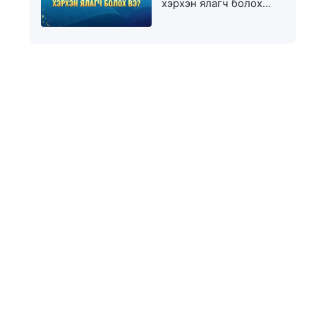
хэрхэн ялагч болох
вэ?