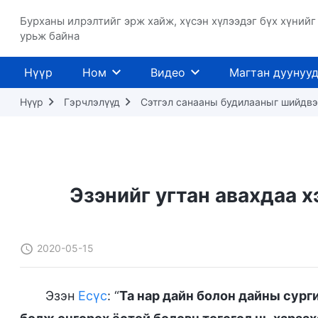
Бурханы илрэлтийг эрж хайж, хүсэн хүлээдэг бүх хүнийг
урьж байна
Нүүр
Ном
Видео
Магтан дуунуу
Нүүр
Гэрчлэлүүд
Сэтгэл санааны будилааныг шийдвэ
Эзэнийг угтан авахдаа х
2020-05-15
Эзэн
Есүс
: “
Та нар дайн болон дайны сурги