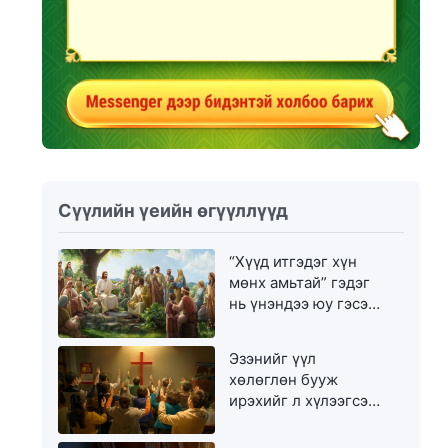
Сүүлийн үеийн өгүүллүүд
“Хүүд итгэдэг хүн
мөнх амьтай” гэдэг
нь үнэндээ юу гэсэн
үг вэ?
Эзэнийг үүл
хөлөглөн бууж
ирэхийг л хүлээгсэд
золгүй еэ