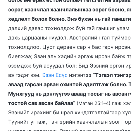
болж өнгөрөх ёстой боловч төгсгөл нь хараах
эсрэг, хаанчлал хаанчлалынхаа эсрэг босно, я
хөдлөлт болох болно. Энэ бүхэн нь гай гамшг
дэлхий даяар тохиолдож буй гай гамшиг улам 
дахь царцааны нүүдэл, Австралийн гал түймэр
тохиолдлоо. Цуст дөрвөн сар ч бас гарч ирсэн
биелжээ; Эзэн аль хэдийн эргэж ирсэн байж та
эзэмдэж буй асуудал бол: Бид Эзэний эргэн ир
вэ гэдэг юм.
Эзэн Есүс
нэгэнтээ “
Тэгвэл тэнгэ
аваад гарсан арван охинтой адилтгаж болно. Т
Мунхгууд нь дэнлүүгээ аваад тосыг нь авсанг
тостой сав авсан байлаа
”
гэж хэл
(Матай 25:1–4)
Эзэнийг ирэхийг бишрэл хүндэтгэлтэйгээр хүл
Түүнийг угтаж, тэнгэрийн хаанчлалын зоогт о