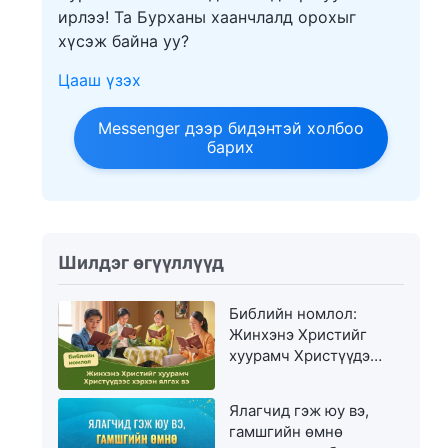
ирлээ! Та Бурханы хаанчлалд орохыг
хүсэж байна уу?
Цааш үзэх
Messenger дээр бидэнтэй холбоо
барих
Шилдэг өгүүллүүд
Библийн номлол:
Жинхэнэ Христийг
хуурамч Христүүдээс
хэрхэн ялгах вэ
Ялагчид гэж юу вэ,
гамшгийн өмнө