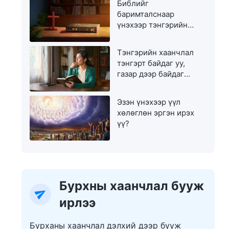
Библийг
баримталснаар
үнэхээр тэнгэрийн
хаанчлалд орж чадах
уу?
Тэнгэрийн хаанчлал
тэнгэрт байдаг уу,
газар дээр байдаг
уу?
Эзэн үнэхээр үүл
хөлөглөн эргэн ирэх
үү?
Бурхны хаанчлал бууж
ирлээ
Бурханы хаанчлал дэлхий дээр бууж