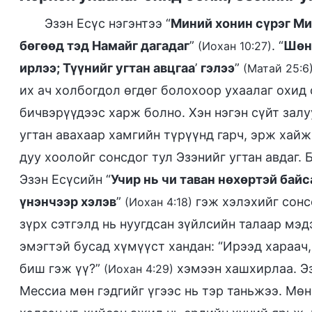
Эзэн Есүс нэгэнтээ “
Миний хонин сүрэг Ми
бөгөөд тэд Намайг дагадаг
”
. “
Шөнө
(Иохан 10:27)
ирлээ; Түүнийг угтан авцгаа
’
гэлээ
”
(Матай 25:6
их ач холбогдол өгдөг болохоор ухаалаг охид с
бичвэрүүдээс харж болно. Хэн нэгэн сүйт зал
угтан авахаар хамгийн түрүүнд гарч, эрж хайж
дуу хоолойг сонсдог тул Эзэнийг угтан авдаг
Эзэн Есүсийн “
Учир нь чи таван нөхөртэй байс
үнэнчээр хэлэв
”
гэж хэлэхийг сонсс
(Иохан 4:18)
зүрх сэтгэлд нь нуугдсан зүйлсийн талаар мэд
эмэгтэй бусад хүмүүст хандан: “Ирээд хараач
биш гэж үү?”
хэмээн хашхирлаа. Эз
(Иохан 4:29)
Мессиа мөн гэдгийг үгээс нь тэр таньжээ. Мө