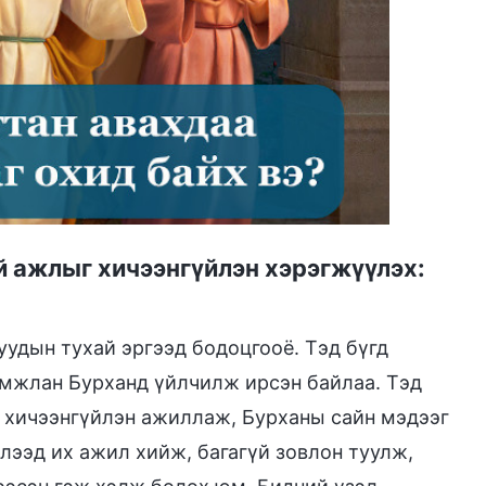
й ажлыг хичээнгүйлэн хэрэгжүүлэх:
уудын тухай эргээд бодоцгооё. Тэд бүгд
ламжлан Бурханд үйлчилж ирсэн байлаа. Тэд
 хичээнгүйлэн ажиллаж, Бурханы сайн мэдээг
лээд их ажил хийж, багагүй зовлон туулж,