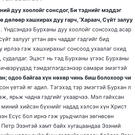
ний дуу хоолойг сонсдог, Би тэднийг мэддэг
 дөлөөр хашхирах дуу гарч, ‘Хараач, Сүйт залуу
. Үндсэндээ Бурханы дуу хоолойг сонсоход асар
)
үйт залууг угтан авч чаддаг гэдгийг бид
уу ирлээ гэж хашхирахыг сонсоод ухаалаг охид
, судалдаг. Эцэст нь тэд Бурханы үгээс Бурханы
. Бичвэрүүдэд тэмдэглэгдсэнээр самари эмэгтэй
ан; одоо байгаа хүн нөхөр чинь биш болохоор чи
он үетэй яг адил. Тэгэхэд тэр эмэгтэй Бурхан л
эж, ярьж чадна гэдгийг ухаарчээ. Мэл гайхсан
, миний хийсэн бүхнийг надад хэлсэн хүн Христ
эн Есүс бол ирнэ гэж урьдчилан зөгнөсөн
н Петр Эзэнтэй хамт байх хугацаандаа Эзэний