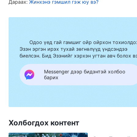
Дараах:
Жинхэнэ гэмшил гэж юу вэ?
Илчлэлийн номд: “
Чуулгануудад Сүнс юу 
. “
Харагтун, Би үүдэнд зогсоод тогшиж бай
2:7)
хаалгаа нээвэл, Би түүн дотор орж, түүнтэй х
Одоо үед гай гамшиг ойр ойрхон тохиолдо
гэж бичсэн байдаг. Эцсийн цаг үед Эзэн эргэн 
Эзэн эргэн ирэх тухай зөгнөлүүд үндсэндээ
харуулдаг. Өнөө үед гамшгийн цар хүрээ улам
биелсэн. Бид Эзэнийг хэрхэн угтан авч болох в
магадлалтай. Тэгвэл энэ шийдвэрлэх чухал м
Messenger дээр бидэнтэй холбоо
болох вэ? Одоо дахиад хэдэн зарчмын талаар
барих
1) Бурханы илэрхийлсэн айлдварууд э
Бурханы зан чанарын илэрхийлэл юм
Бид бүгдийн мэдэж байгаачлан Бурхан анх
Холбогдох контент
байсан. Бурханы айлдварууд эрх мэдэл, хүч ч
байдал дээр биелдэг. Эхлэл номд Бурханы хэлс