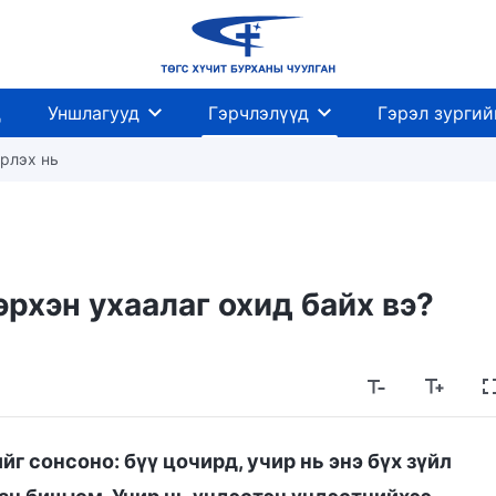
д
Уншлагууд
Гэрчлэлүүд
Гэрэл зургий
рлэх нь
эрхэн ухаалаг охид байх вэ?
йг сонсоно: бүү цочирд, учир нь энэ бүх зүйл