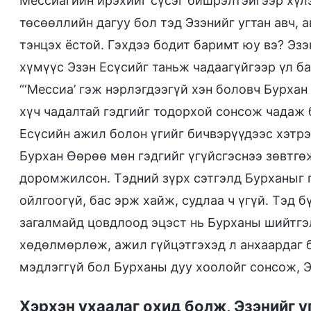
Мессиагийн ирэхийг сүсэг бишрэлтэйгээр хүл
төсөөллийн дагуу бол тэд Эзэнийг угтан авч, а
тэнцэх ёстой. Гэхдээ бодит баримт юу вэ? Эз
хүмүүс Эзэн Есүсийг таньж чадаагүйгээр үл б
“‘Мессиа’ гэж нэрлэгдээгүй хэн боловч Бурхан
хүч чадалтай гэдгийг тодорхой сонсож чадаж 
Есүсийн ажил болон үгийг бичвэрүүдээс хэтрэ
Бурхан Өөрөө мөн гэдгийг үгүйсгэснээ зөвтгө
доромжилсон. Тэдний зүрх сэтгэлд Бурханыг гэ
ойлгоогүй, бас эрж хайж, судлаа ч үгүй. Тэд 
загалмайд цовдлоод эцэст нь Бурханы шийтгэл
хөдөлмөрлөж, ажил гүйцэтгэхэд л анхаардаг 
мэдлэггүй бол Бурханы дуу хоолойг сонсож, Эз
Хэрхэн ухаалаг охид болж, Эзэнийг у