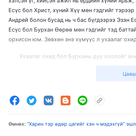
хэлсэн үг, хийсэн ажил нь ердийн хүний ярьж,
Есүс бол Христ, хүний Хүү мөн гэдгийг тэрээр 
Андрей болон бусад нь ч бас бүгдээрээ Эзэн Е
Есүс бол Бурхан Өөрөө мөн гэдгийг тэд баттай
орхисон юм. Зөвхөн энэ хүмүүс л ухаалаг охид
Ухаалаг охид бол Бурханы дуу хоолойг ан
тодорхой болгодог. Бусад хүн Бурханы сайн мэ
Цааш
төсөөллөө орхиж, Бурханы ажлыг даруу төлөв,
тэд Бурханы гэгээрлийг олж авч, Бурханы дуу 
хоолойг сонсоход анхаарлаа хандуулдаггүй, 
эрж хайдаггүй, ялган таних чадвар дутмаг, бич
зууралддаг, мөн хөдөлмөрлөж, өөрсдийгөө за
Өмнөх:
“Харин тэр өдөр цагийг хэн ч мэдэхгүй” эш
угтаж чадна гэж итгэдэг хүмүүс бол мунхаг ох
нигүүлслийг алдана.