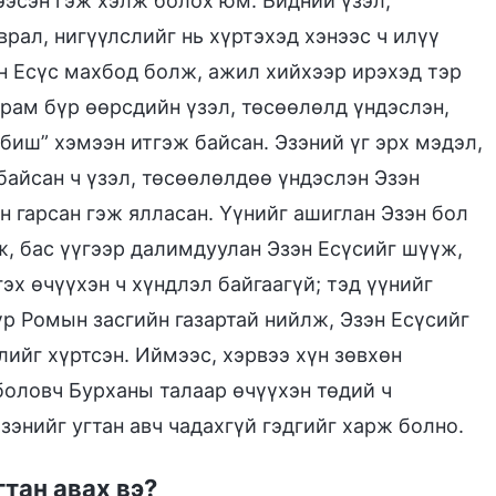
ээсэн гэж хэлж болох юм. Бидний үзэл,
врал, нигүүлслийг нь хүртэхэд хэнээс ч илүү
эн Есүс махбод болж, ажил хийхээр ирэхэд тэр
арам бүр өөрсдийн үзэл, төсөөлөлд үндэслэн,
 биш” хэмээн итгэж байсан. Эзэний үг эрх мэдэл,
байсан ч үзэл, төсөөлөлдөө үндэслэн Эзэн
н гарсан гэж ялласан. Үүнийг ашиглан Эзэн бол
ж, бас үүгээр далимдуулан Эзэн Есүсийг шүүж,
х өчүүхэн ч хүндлэл байгаагүй; тэд үүнийг
бүр Ромын засгийн газартай нийлж, Эзэн Есүсийг
ийг хүртсэн. Иймээс, хэрвээ хүн зөвхөн
боловч Бурханы талаар өчүүхэн төдий ч
энийг угтан авч чадахгүй гэдгийг харж болно.
гтан авах вэ?