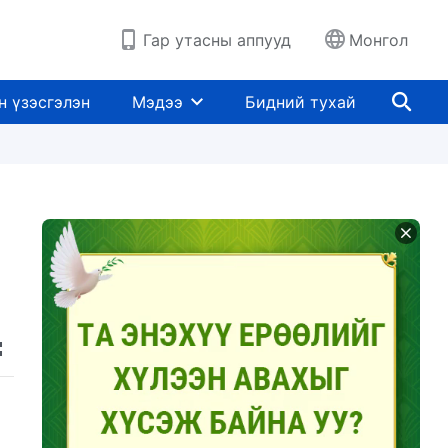
Гар утасны аппууд
Монгол
н үзэсгэлэн
Мэдээ
Бидний тухай