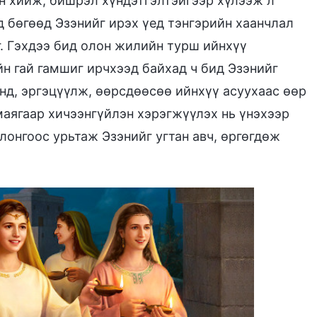
н хийж, бишрэл хүндэтгэлтэйгээр хүлээж л
д бөгөөд Эзэнийг ирэх үед тэнгэрийн хаанчлал
эг. Гэхдээ бид олон жилийн турш ийнхүү
н гай гамшиг ирчхээд байхад ч бид Эзэнийг
энд, эргэцүүлж, өөрсдөөсөө ийнхүү асуухаас өөр
маягаар хичээнгүйлэн хэрэгжүүлэх нь үнэхээр
влонгоос урьтаж Эзэнийг угтан авч, өргөгдөж