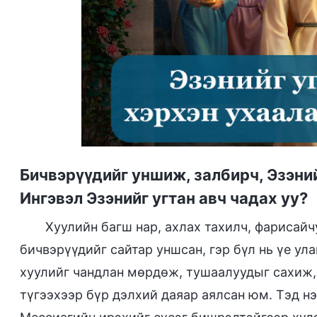
Бичвэрүүдийг уншиж, залбирч, Эзэни
Ингэвэл Эзэнийг угтан авч чадах уу?
Хуулийн багш нар, ахлах тахилч, фарисайч
бичвэрүүдийг сайтар уншсан, гэр бүл нь үе у
хуулийг чандлан мөрдөж, тушаалуудыг сахиж,
түгээхээр бүр дэлхий даяар аялсан юм. Тэд нэ