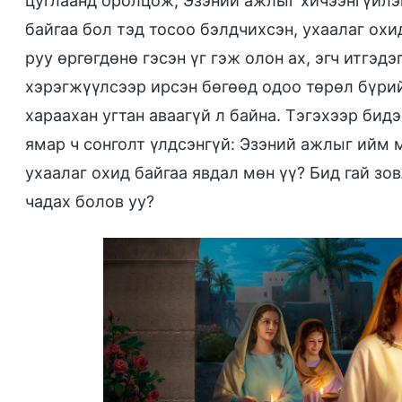
цуглаанд оролцож, Эзэний ажлыг хичээнгүйлэ
байгаа бол тэд тосоо бэлдчихсэн, ухаалаг охи
руу өргөгдөнө гэсэн үг гэж олон ах, эгч итгэд
хэрэгжүүлсээр ирсэн бөгөөд одоо төрөл бүрий
хараахан угтан аваагүй л байна. Тэгэхээр бид
ямар ч сонголт үлдсэнгүй: Эзэний ажлыг ийм 
ухаалаг охид байгаа явдал мөн үү? Бид гай зо
чадах болов уу?