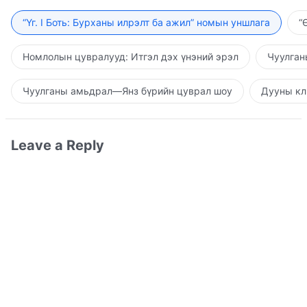
“Үг. I Боть: Бурханы илрэлт ба ажил” номын уншлага
“
Номлолын цувралууд: Итгэл дэх үнэний эрэл
Чуулган
Чуулганы амьдрал—Янз бүрийн цуврал шоу
Дууны кл
Leave a Reply