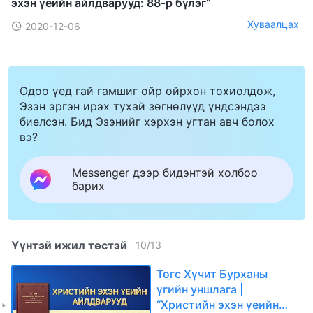
эхэн үеийн айлдварууд: 88-р бүлэг”
Хуваалцах
2020-12-06
Одоо үед гай гамшиг ойр ойрхон тохиолдож,
Эзэн эргэн ирэх тухай зөгнөлүүд үндсэндээ
биелсэн. Бид Эзэнийг хэрхэн угтан авч болох
вэ?
Messenger дээр бидэнтэй холбоо
барих
Үүнтэй ижил төстэй
10
/
13
Төгс Хүчит Бурханы
үгийн уншлага |
“Христийн эхэн үеийн