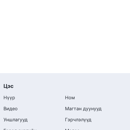
Цэс
Нүүр
Ном
Видео
Магтан дуунууд
Уншлагууд
Гэрчлэлүүд