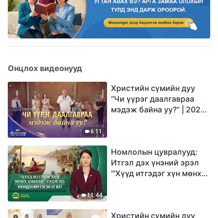
Онцлох видеонууд
Христийн сүмийн дуу
“Чи үүрэг даалгавраа
мэдэж байна уу?” | 2026
Магтаалын дуу хоолой
6:11
Номлолын цувралууд:
Итгэл дэх үнэний эрэл
"‘Хүүд итгэдэг хүн мөнх
амьтай’ гэдэг нь үнэндээ
юу гэсэн үг вэ?"
11:44
Христийн сүмийн дуу