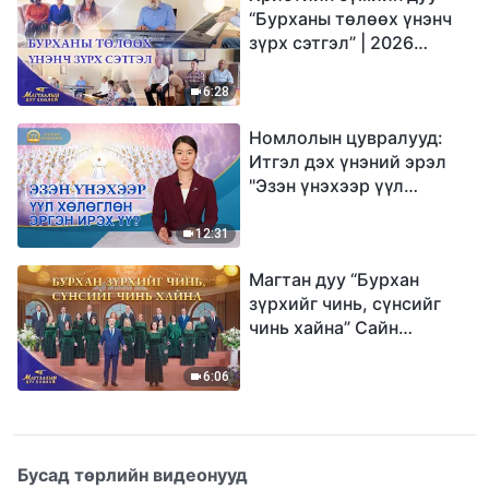
“Бурханы төлөөх үнэнч
зүрх сэтгэл” | 2026
Магтаалын дуу хоолой
6:28
Номлолын цувралууд:
Итгэл дэх үнэний эрэл
"Эзэн үнэхээр үүл
хөлөглөн эргэн ирэх үү?"
12:31
Магтан дуу “Бурхан
зүрхийг чинь, сүнсийг
чинь хайна” Сайн
мэдээний найрал дуу |
2026 Магтаалын дуу
6:06
хоолой
Бусад төрлийн видеонууд