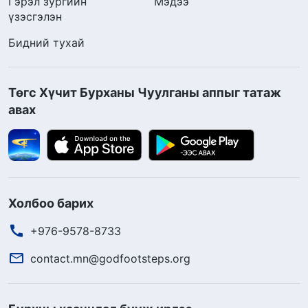
Гэрэл зургийн
Мэдээ
үзэсгэлэн
Бидний тухай
Төгс Хүчит Бурханы Чуулганы аппыг татаж
авах
Холбоо барих
+976-9578-8733
contact.mn@godfootsteps.org