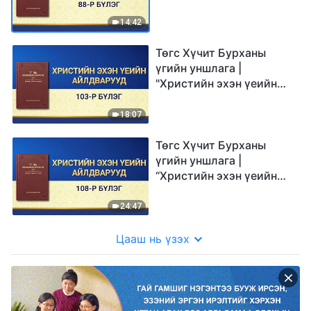
айлдварууд: 88-р бүлэг”
14:42
Төгс Хүчит Бурханы
үгийн уншлага |
"Христийн эхэн үеийн
айлдварууд: 103-р
бүлэг"
18:07
Төгс Хүчит Бурханы
үгийн уншлага |
“Христийн эхэн үеийн
айлдварууд: 108-р
бүлэг”
24:47
Цааш нь үзэх