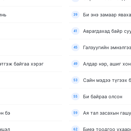
инь
Би энэ замаар явах
39
Аврагдахад байр су
41
Галзуугийн эмнэлгээ
45
этгэж байгаа хэрэг
Алдар нэр, ашиг хо
49
Сайн мэдээ түгээх 
53
Би байраа олсон
55
н бэ
Ая тал засахын гашу
59
мцэл
Биеэ тоодгоо ухаар
62