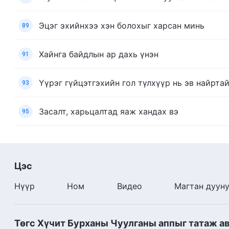
Эцэг эхийнхээ хэн болохыг харсан минь
89
Хайнга байдлын ар дахь үнэн
91
Үүрэг гүйцэтгэхийн гол түлхүүр нь эв найрт
93
Засалт, харьцалтад яаж хандах вэ
95
Цэс
Нүүр
Ном
Видео
Магтан дуун
Төгс Хүчит Бурханы Чуулганы аппыг татаж а