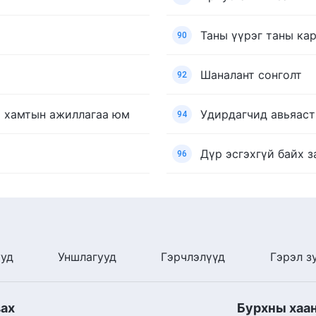
Таны үүрэг таны ка
90
Шаналант сонголт
92
ай хамтын ажиллагаа юм
Удирдагчид авьяаст
94
Дүр эсгэхгүй байх з
96
ууд
Уншлагууд
Гэрчлэлүүд
Гэрэл з
вах
Бурхны хаа