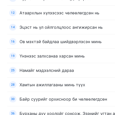
Атаархлын хүлээсээс чөлөөлөгдсөн нь
12
Эцэст нь үл ойлголцлоос ангижирсан нь
14
Ов мэхтэй байдлаа шийдвэрлэсэн минь
16
Үнэнээс залхсанаа харсан минь
19
Намайг мэдээлсний дараа
25
Хамтын ажиллагааны минь түүх
28
Байр суурийг орхисноор би чөлөөлөгдсөн
30
Бурханы дуу хоолойг сонсож, Эзэнийг угтан а
36