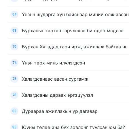
Үнэнч шударга хүн байснаар миний олж авсан
64
Бурханыг хэрхэн гэрчлэхээ би одоо мэдлээ
68
Бурхан Хятадад гарч ирж, ажиллаж байгаа нь
70
Үнэн төрх минь илчлэгдсэн
74
Халагдсанаас авсан сургамж
76
Халагдсаны дараах эргэцүүлэл
78
Дураараа ажиллахын үр дагавар
83
Юуны төлөө энэ бүх зовлонг туулсан юм бэ?
85