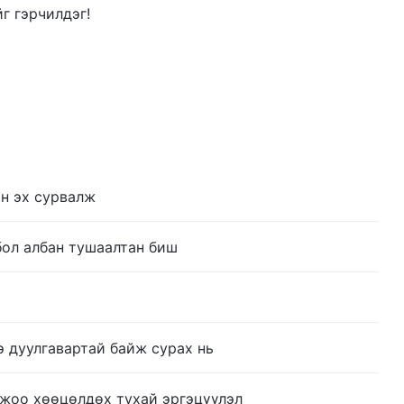
г гэрчилдэг!
ын эх сурвалж
бол албан тушаалтан биш
э дуулгавартай байж сурах нь
нжоо хөөцөлдөх тухай эргэцүүлэл