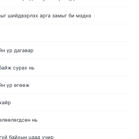
рыг шийдвэрлэх арга замыг би мэднэ
йн үр дагавар
байж сурах нь
йн үр өгөөж
хайр
өлөөлөгдсөн нь
гүй байхын цаад учир