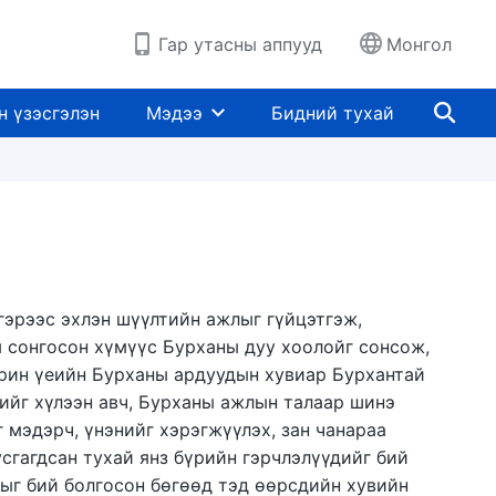
Гар утасны аппууд
Монгол
н үзэсгэлэн
Мэдээ
Бидний тухай
гэрээс эхлэн шүүлтийн ажлыг гүйцэтгэж,
ы сонгосон хүмүүс Бурханы дуу хоолойг сонсож,
эрин үеийн Бурханы ардуудын хувиар Бурхантай
тийг хүлээн авч, Бурханы ажлын талаар шинэ
 мэдэрч, үнэнийг хэрэгжүүлэх, зан чанараа
усгагдсан тухай янз бүрийн гэрчлэлүүдийг бий
дыг бий болгосон бөгөөд тэд өөрсдийн хувийн