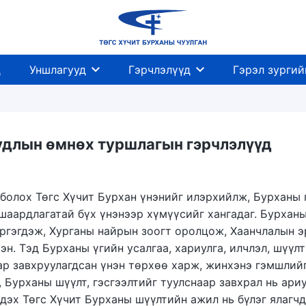
д
Уншлагууд
Гэрчлэлүүд
Гэрэл зургий
удлын өмнөх туршлагын гэрчлэлүүд
болох Төгс Хүчит Бурхан үнэнийг илэрхийлж, Бурханы 
 шаардлагатай бүх үнэнээр хүмүүсийг хангадаг. Бурхан
ргэгдэж, Хурганы найрын зоогт оролцож, Хаанчлалын 
эн. Тэд Бурханы үгийн усалгаа, хариулга, илчлэл, шүүл
р завхруулагдсан үнэн төрхөө харж, жинхэнэ гэмшлийг
 Бурханы шүүлт, гэсгээлтийг туулснаар завхрал нь ари
 дэх Төгс Хүчит Бурханы шүүлтийн ажил нь бүлэг ялагч