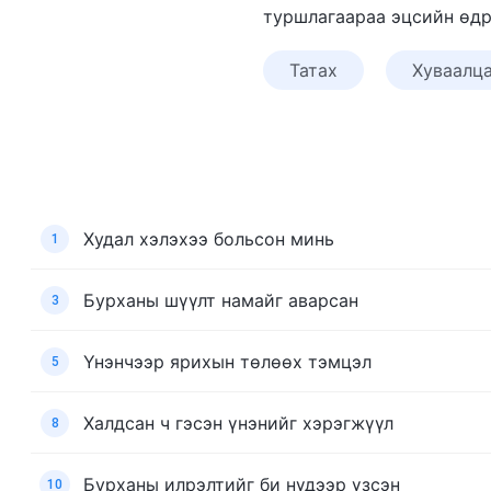
туршлагаараа эцсийн өдрү
Татах
Хуваалц
Худал хэлэхээ больсон минь
1
Бурханы шүүлт намайг аварсан
3
Үнэнчээр ярихын төлөөх тэмцэл
5
Халдсан ч гэсэн үнэнийг хэрэгжүүл
8
Бурханы илрэлтийг би нүдээр үзсэн
10