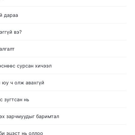
й дараа
эггүй вэ?
алгалт
өснөөс сурсан хичээл
и юу ч олж авахгүй
с зугтсан нь
гэх зарчмуудыг баримтал
би эцэст нь оллоо