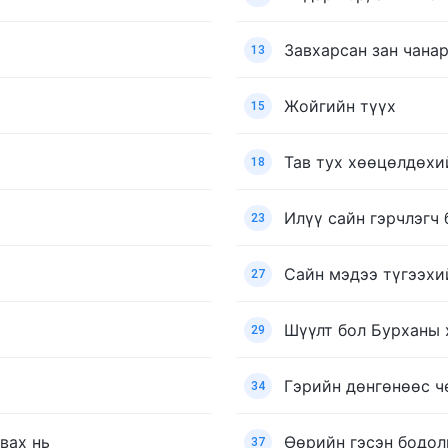
Завхарсан зан чана
13
Жойгийн түүх
15
Тав тух хөөцөлдөхи
18
Илүү сайн гэрчлэгч 
23
Сайн мэдээ түгээхи
27
Шүүлт бол Бурханы 
29
Гэрийн дөнгөнөөс ч
34
вах нь
Өөрийн гэсэн бодол
37