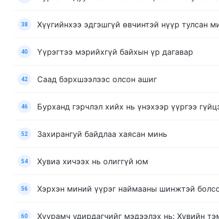
Хүүгийнхээ эдгэшгүй өвчинтэй нүүр тулсан м
38
Үүрэгтээ мэрийхгүй байхын үр дагавар
40
Саад бэрхшээлээс олсон ашиг
42
Бурханд гэрчлэл хийх нь үнэхээр үүргээ гүйц
46
Захирангуй байдлаа хаясан минь
52
Хувиа хичээх нь олиггүй юм
54
Хэрхэн миний үүрэг наймааны шинжтэй болсо
56
Хуурамч удирдагчийг мэдээлэх нь: Хувийн тэ
60