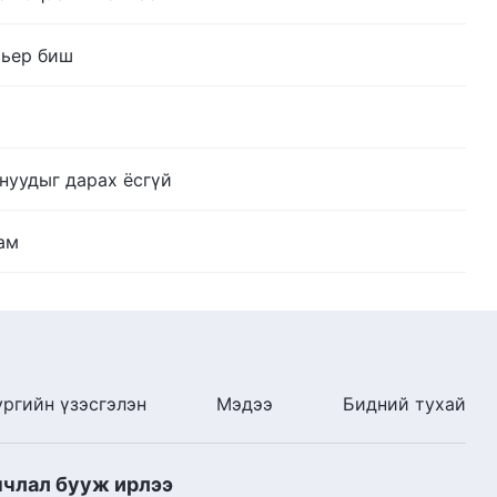
рьер биш
нуудыг дарах ёсгүй
ам
ургийн үзэсгэлэн
Мэдээ
Бидний тухай
нчлал бууж ирлээ