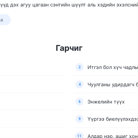
үд дэх агуу цагаан сэнтийн шүүлт аль хэдийн эхэлсний
ах
Гарчиг
Итгэл бол хүч чадл
2
Чуулганы удирдагч 
4
Энжелийн түүх
6
Үүргээ биелүүлэхдэ
9
Алдар нэр, ашиг хо
11