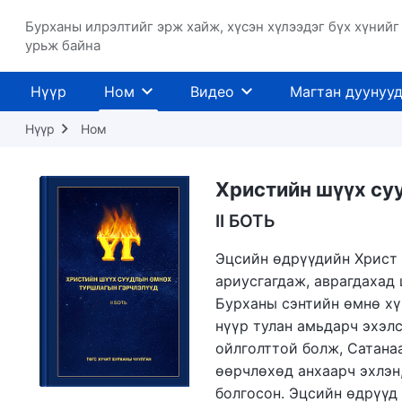
Бурханы илрэлтийг эрж хайж, хүсэн хүлээдэг бүх хүнийг
урьж байна
Нүүр
Ном
Видео
Магтан дуунуу
Нүүр
Ном
Христийн шүүх су
II БОТЬ
Эцсийн өдрүүдийн Христ 
ариусгагдаж, аврагдахад
Бурханы сэнтийн өмнө хү
нүүр тулан амьдарч эхэлс
ойлголттой болж, Сатанаа
өөрчлөхөд анхаарч эхлэн,
болгосон. Эцсийн өдрүүд