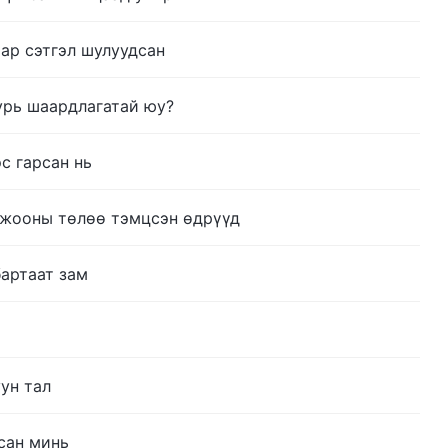
аар сэтгэл шулуудсан
урь шаардлагатай юу?
с гарсан нь
нжооны төлөө тэмцсэн өдрүүд
бартаат зам
ун тал
сан минь