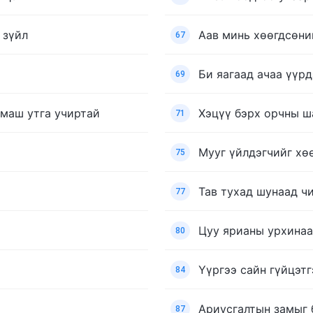
 зүйл
Аав минь хөөгдсөни
67
Би яагаад ачаа үүрд
69
 маш утга учиртай
Хэцүү бэрх орчны ш
71
Мууг үйлдэгчийг хө
75
Тав тухад шунаад ч
77
Цуу ярианы урхинаа
80
Үүргээ сайн гүйцэт
84
Ариусгалтын замыг 
87