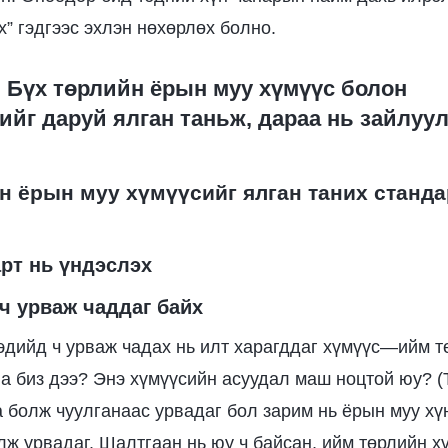
х” гэдгээс эхлэн нөхөрлөх болно.
: Бүх төрлийн ёрын муу хүмүүс болон
йг даруй ялган таньж, дараа нь зайлуулж
н ёрын муу хүмүүсийг ялган таних станда
нарт нь үндэслэх
ч урваж чаддаг байх
эдийд ч урваж чадах нь илт харагддаг хүмүүс—ийм т
на биз дээ? Энэ хүмүүсийн асуудал маш ноцтой юу? (
а болж чуулганаас урвадаг бол зарим нь ёрын муу хү
лж урвадаг. Шалтгаан нь юу ч байсан, ийм төрлийн х