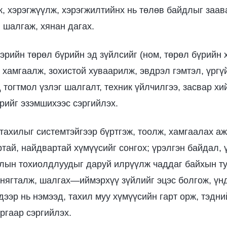
, хэрэгжүүлж, хэрэгжилтийнх нь төлөв байдлыг заав
 шалгаж, хянан дагах.
эрийн төрөл бүрийн эд зүйлсийг (ном, төрөл бүрийн х
р хамгаалж, зохистой хуваарилж, эвдрэл гэмтэл, үргү
тогтмол үзлэг шалгалт, техник үйлчилгээ, засвар хи
эрийг эзэмшихээс сэргийлэх.
 тахилыг системтэйгээр бүртгэж, тоолж, хамгаалах а
тай, найдвартай хүмүүсийг сонгох; үрэлгэн байдал, 
лын тохиолдлуудыг даруй илрүүлж чаддаг байхын ту
 нягталж, шалгах—иймэрхүү зүйлийг эцэс болгож, үн
дээр нь нэмээд, тахил муу хүмүүсийн гарт орж, тэдн
ргаар сэргийлэх.