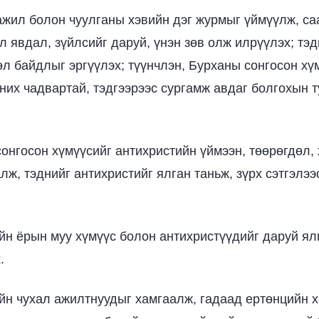
ажил болон чуулганы хэвийн дэг журмыг үймүүлж, са
л явдал, зүйлсийг даруй, үнэн зөв олж илрүүлэх; тэд
өл байдлыг эргүүлэх; түүнчлэн, Бурханы сонгосон хү
аних чадвартай, тэдгээрээс сургамж авдаг болгохын 
сонгосон хүмүүсийг антихристийн үймээн, төөрөгдөл, 
ж, тэднийг антихристийг ялган таньж, зүрх сэтгэлээ
ийн ёрын муу хүмүүс болон антихристүүдийг даруй ял
.
ийн чухал ажилтнуудыг хамгаалж, гадаад ертөнцийн 