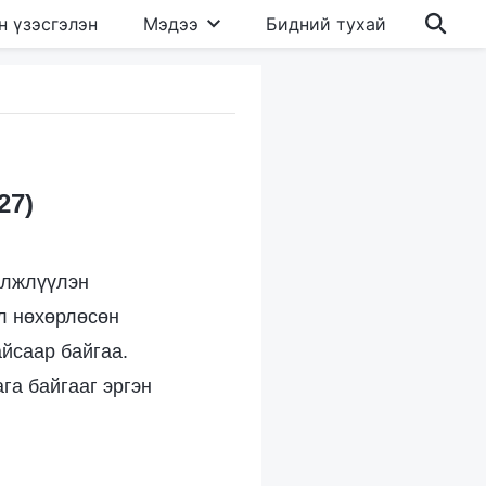
н үзэсгэлэн
Мэдээ
Бидний тухай
27)
элжлүүлэн
эл нөхөрлөсөн
айсаар байгаа.
га байгааг эргэн