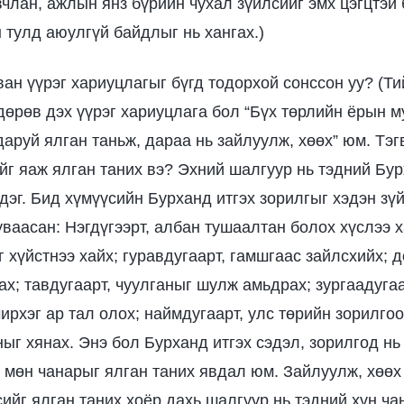
члан, ажлын янз бүрийн чухал зүйлсийг эмх цэгцтэй
 тулд аюулгүй байдлыг нь хангах.)
ан үүрэг хариуцлагыг бүгд тодорхой сонссон уу? (Ти
өрөв дэх үүрэг хариуцлага бол “Бүх төрлийн ёрын м
даруй ялган таньж, дараа нь зайлуулж, хөөх” юм. Тэг
йг яаж ялган таних вэ? Эхний шалгуур нь тэдний Бур
дэг. Бид хүмүүсийн Бурханд итгэх зорилгыг хэдэн зү
уваасан: Нэгдүгээрт, албан тушаалтан болох хүслээ х
г хүйстнээ хайх; гуравдугаарт, гамшгаас зайлсхийх; д
х; тавдугаарт, чуулганыг шулж амьдрах; зургаадугаа
ирхэг ар тал олох; наймдугаарт, улс төрийн зорилго
ныг хянах. Энэ бол Бурханд итгэх сэдэл, зорилгод нь
 мөн чанарыг ялган таних явдал юм. Зайлуулж, хөө
сийг ялган таних хоёр дахь шалгуур нь тэдний хүн ч