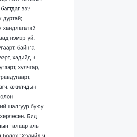
 багтдаг вэ?
х дуртай;
ах хандлагатай
лаад нэмэргүй,
угаарт, байнга
ээрт, хэдийд ч
гээрт, хулчгар,
уравдугаарт,
дагч, ажилчдын
болон
ний шалгуур буюу
өхөрлөсөн. Бид
лын талаар аль
 болох “Хэдийд ч