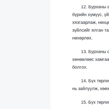
12. Бурханы 
бүрийн хүмүүс, үй
хязгаарлаж, нөхц
зүйлсийг ялган т
нөхөрлөх.
13. Бурханы 
хөнөөлөөс хамгаал
болгох.
14. Бүх төрл
нь зайлуулж, хөөх
15. Бүх төрл