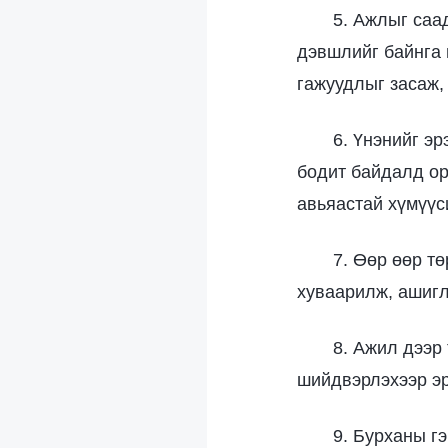
5. Ажлыг саа
дэвшлийг байнга 
гажуудлыг засаж,
6. Үнэнийг э
бодит байдалд ор
авьяастай хүмүүс
7. Өөр өөр т
хуваарилж, ашигла
8. Ажил дээр
шийдвэрлэхээр эр
9. Бурханы г