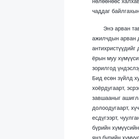
нөлөөнөөс халхав
чаддаг байлгахын
Энэ арван тав
ажилчдын арван д
антихристүүдийг 
ёрын муу хүмүүси
зорилгод үндэслэ
Бид есөн зүйлд х
хоёрдугаарт, эсрэ
завшааныг ашигла
долоодугаарт, хүч
есдүгээрт, чуулга
бүрийн хүмүүсийн
янз бүрийн хүмүү