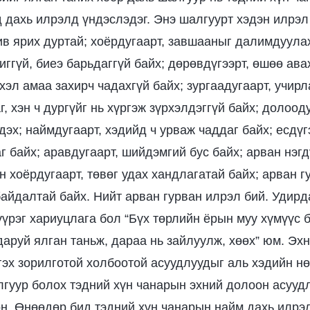
д дахь илрэлд үндэслэдэг. Энэ шалгуурт хэдэн илрэл
жив ярих дуртай; хоёрдугаарт, завшааныг далимдуула
иггүй, биеэ барьдаггүй байх; дөрөвдүгээрт, өшөө ав
 хэл амаа захирч чадахгүй байх; зургаадугаарт, учир
г, хэн ч дургүйг нь хүргэж зүрхэлдэггүй байх; долоод
эх; наймдугаарт, хэдийд ч урваж чаддаг байх; есдүг
 байх; аравдугаарт, шийдэмгий бус байх; арван нэгдү
н хоёрдугаарт, төвөг удах хандлагатай байх; арван г
байдалтай байх. Нийт арван гурван илрэл бий. Удир
үүрэг хариуцлага бол “Бүх төрлийн ёрын муу хүмүүс 
даруй ялган таньж, дараа нь зайлуулж, хөөх” юм. Эх
гэх зорилготой холбоотой асуудлуудыг аль хэдийн н
лгуур болох тэдний хүн чанарын эхний долоон асууд
н. Өнөөдөр бид тэдний хүн чанарын найм дахь илрэл