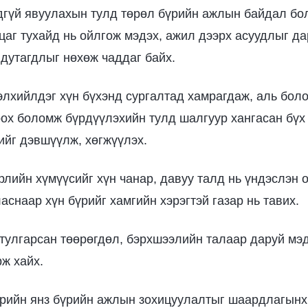
дгүй явуулахын тулд төрөл бүрийн ажлын байдал бо
цаг тухайд нь ойлгож мэдэх, ажил дээрх асуудлыг д
 дутагдлыг нөхөж чаддаг байх.
рэлхийлдэг хүн бүхэнд сургалтад хамрагдаж, аль боло
ох боломж бүрдүүлэхийн тулд шалгуур хангасан бүх
ийг дэвшүүлж, хөгжүүлэх.
өрлийн хүмүүсийг хүн чанар, давуу талд нь үндэслэн 
снаар хүн бүрийг хамгийн хэрэгтэй газар нь тавих.
 тулгарсан төөрөгдөл, бэрхшээлийн талаар даруй мэ
ж хайх.
эрийн янз бүрийн ажлын зохицуулалтыг шаардлагынх 