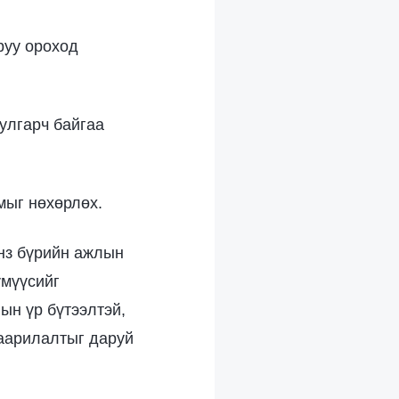
руу ороход
улгарч байгаа
чмыг нөхөрлөх.
янз бүрийн ажлын
үмүүсийг
ын үр бүтээлтэй,
ваарилалтыг даруй