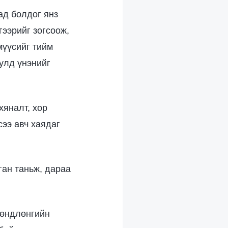
ад болдог янз
гээрийг зогсоож,
мүүсийг тийм
тулд үнэнийг
хяналт, хор
сээ авч хаядаг
ган таньж, дараа
хөндлөнгийн