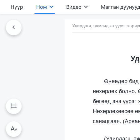
Нүүр
Ном
Видео
Магтан дуунуу
Удирдагч, ажилчдын үүрэг хариу
Уд
Өнөөдөр бид 
нөхөрлөх болно. 
бөгөөд энэ үүрэг
Нөхөрлөхөөсөө өм
санацгаая. (Арван
(Удирдагч, а