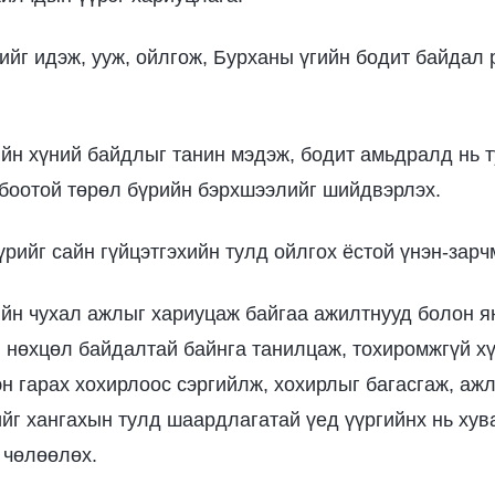
гийг идэж, ууж, ойлгож, Бурханы үгийн бодит байдал 
ийн хүний байдлыг танин мэдэж, бодит амьдралд нь т
боотой төрөл бүрийн бэрхшээлийг шийдвэрлэх.
бүрийг сайн гүйцэтгэхийн тулд ойлгох ёстой үнэн-зар
ийн чухал ажлыг хариуцаж байгаа ажилтнууд болон 
 нөхцөл байдалтай байнга танилцаж, тохиромжгүй х
н гарах хохирлоос сэргийлж, хохирлыг багасгаж, ажл
йг хангахын тулд шаардлагатай үед үүргийнх нь ху
 чөлөөлөх.