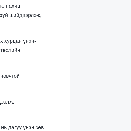
лон ахиц
аруй шийдвэрлэж,
х хурдан үнэн-
 төрлийн
оновчтой
дээлж,
нь дагуу үнэн зөв