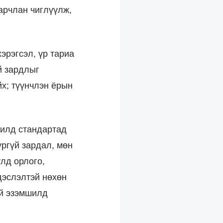
арчлан чиглүүлж,
эрэгсэл, үр тариа
й зардлыг
йх; түүнчлэн ёрын
жилд стандартад
үргүй зардал, мөн
лд орлого,
дэслэлтэй нөхөн
ий эзэмшилд