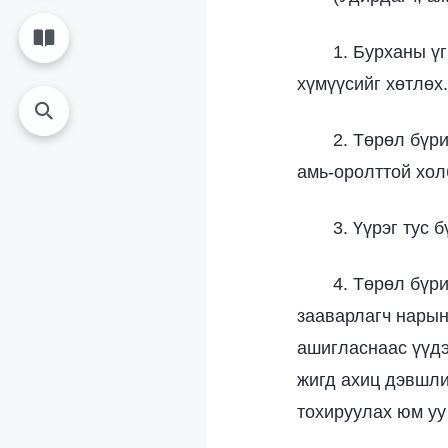
1. Бурханы ү
хүмүүсийг хөтлөх.
2. Төрөл бүр
амь-оролттой хол
3. Үүрэг тус 
4. Төрөл бүр
зааварлагч нарын
ашигласнаас үүдэ
жигд ахиц дэвшли
тохируулах юм уу