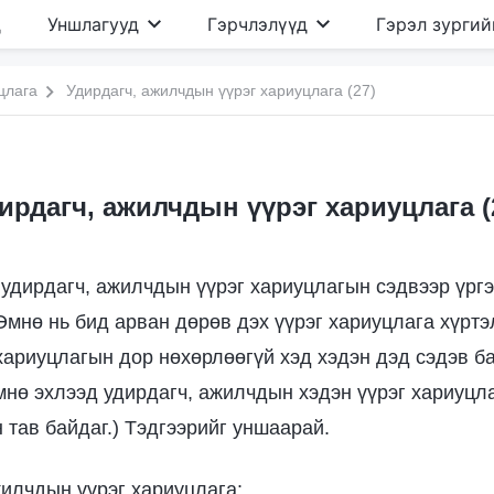
д
Уншлагууд
Гэрчлэлүүд
Гэрэл зургий
цлага
Удирдагч, ажилчдын үүрэг хариуцлага (27)
ирдагч, ажилчдын үүрэг хариуцлага (
удирдагч, ажилчдын үүрэг хариуцлагын сэдвээр үрг
Өмнө нь бид арван дөрөв дэх үүрэг хариуцлага хүрт
 хариуцлагын дор нөхөрлөөгүй хэд хэдэн дэд сэдэв б
нө эхлээд удирдагч, ажилчдын хэдэн үүрэг хариуцла
 тав байдаг.) Тэдгээрийг уншаарай.
жилчдын үүрэг хариуцлага: