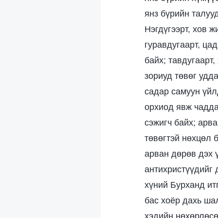
янз бүрийн талуу
Нэгдүгээрт, хов 
гуравдугаарт, цад
байх; тавдугаарт,
зориуд төвөг удда
садар самуун үйлд
орхиод явж чаддаг
сэжигч байх; арва
төвөгтэй нөхцөл 
арван дөрөв дэх 
антихристүүдийг 
хүний Бурханд ит
бас хоёр дахь ша
хэдийн нөхөрлөсө