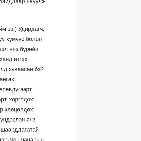
 байдлаар явуулж
йм ээ.) Удирдагч,
уу хүмүүс болон
вэл янз бүрийн
ханд итгэх
йлд хуваасан бэ?
ангах;
өрөвдүгээрт,
рт, хоргодох;
ор хөөцөлдөх;
 үндэслэн янз
х шаардлагатай
анар-мөн чанарын