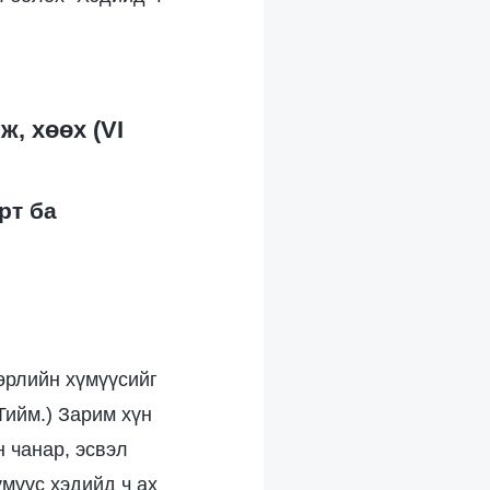
, хөөх (VI
рт ба
өрлийн хүмүүсийг
Тийм.) Зарим хүн
н чанар, эсвэл
үмүүс хэдийд ч ах