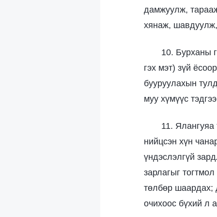
дамжуулж, тарааж
хянаж, шавдуулж,
10. Бурханы г
гэх мэт) зүй ёсоо
бууруулахын тулд 
муу хүмүүс тэдгэ
11. Ялангуяа
нийцсэн хүн чанар
үндэслэлгүй зард
зарлагыг тогтмол
төлбөр шаардах; 
очихоос бүхий л а