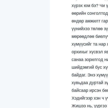
хүрэх юм бэ? Чи 
өөрийн сонголтод
өндөр амжилт гар
үүнийхээ төлөө з
мөрөөдлөө биелүү
хүмүүсийг та нар
орхихыг хүсвэл я
санаа зорилгод н
шийдэмгий бус хү
байдаг. Энэ хүмү
хувьдаа дуртай з
байсаар ирсэн бө
Хэдийгээр хэн ч ү
Жишээ нь, үүргээ 