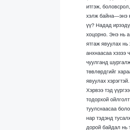
итгэж, боловсрол,
хэлж байна—энэ н
үү? Надад ирээдү
хоцорно. Энэ нь 
ятгаж явуулах нь 
анхнаасаа хэзээ ч
чуулганд шургалж
төвлөрдгийг хараа
явуулах хэрэгтэй.
Хэрвээ тэд үүргээ
тодорхой ойлголт
туулснаасаа болоо
нар тэдэнд тусал
дорой байдал нь 