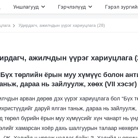
д
Уншлагууд
Гэрчлэлүүд
Гэрэл зургий
цлага
Удирдагч, ажилчдын үүрэг хариуцлага (28)
ирдагч, ажилчдын үүрэг хариуцлага (
:Бүх төрлийн ёрын муу хүмүүс болон ан
аньж, дараа нь зайлуулж, хөөх (VII хэсэг)
илчдын арван дөрөв дэх үүрэг хариуцлага бол “Бүх 
ихристүүдийг даруй ялган таньж, дараа нь зайлуулж,
д төрөл бүрийн ёрын муу хүмүүсийг хүн чанарт нь үн
рэлийг хамарсан хоёр дахь шалгуурын талаар нөхөрл