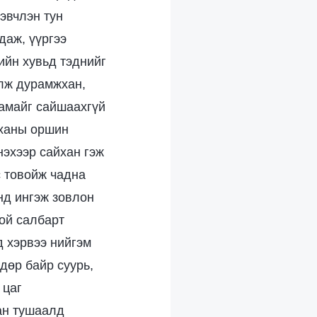
хэвчлэн тун
даж, үүргээ
ийн хувьд тэднийг
элж дурамжхан,
чамайг сайшаахгүй
рханы оршин
нэхээр сайхан гэж
с товойж чадна
Энд ингэж зовлон
хой салбарт
д хэрвээ нийгэм
дөр байр суурь,
 цаг
ан тушаалд