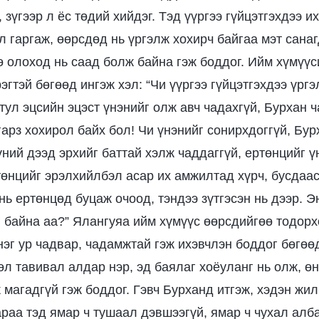
зүгээр л ёс төдий хийдэг. Тэд үүргээ гүйцэтгэхдээ и
 гаргаж, өөрсдөд нь үргэлж хохирч байгаа мэт санаг
гө олоход нь саад болж байна гэж боддог. Ийм хүмүүс
эгтэй бөгөөд ингэж хэл: “Чи үүргээ гүйцэтгэхдээ үрг
тул эцсийн эцэст үнэнийг олж авч чадахгүй, Бурхан 
гарз хохирол байх бол! Чи үнэнийг сонирхдоггүй, Бу
ний дээд эрхийг баттай хэлж чаддаггүй, ертөнцийг ү
төнцийг эрэлхийлбэл асар их амжилтад хүрч, бусдаа
нь ертөнцөд буцаж очоод, тэндээ зүтгэсэн нь дээр. 
г байна аа?” Ялангуяа ийм хүмүүс өөрсдийгөө тодор
нэг ур чадвар, чадамжтай гэж ихэвчлэн боддог бөгөө
өл тавивал алдар нэр, эд баялаг хоёуланг нь олж, өн
магадгүй гэж боддог. Гэвч Бурханд итгэж, хэдэн жил
раа тэд ямар ч тушаал дэвшээгүй, ямар ч чухал алб