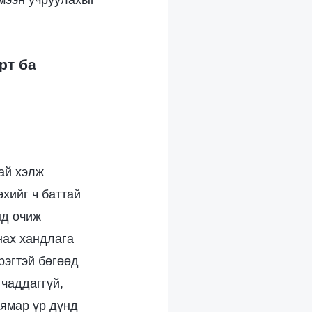
ймээн учруулахыг
рт ба
тай хэлж
хийг ч баттай
нд очиж
нах хандлага
рэгтэй бөгөөд
 чаддаггүй,
 ямар үр дүнд