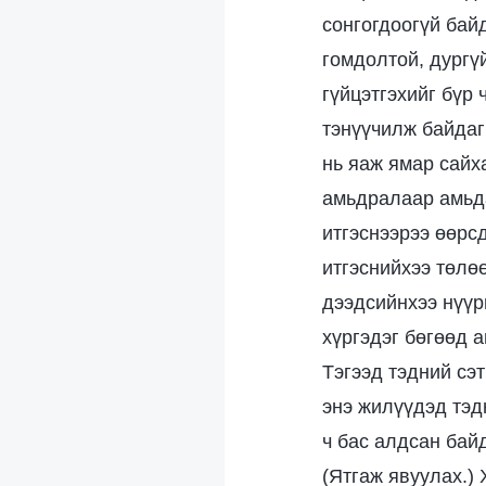
сонгогдоогүй байд
гомдолтой, дургүй
гүйцэтгэхийг бүр 
тэнүүчилж байдаг 
нь яаж ямар сайх
амьдралаар амьда
итгэснээрээ өөрс
итгэснийхээ төлөө
дээдсийнхээ нүүри
хүргэдэг бөгөөд 
Тэгээд тэдний сэт
энэ жилүүдэд тэд
ч бас алдсан бай
(Ятгаж явуулах.)