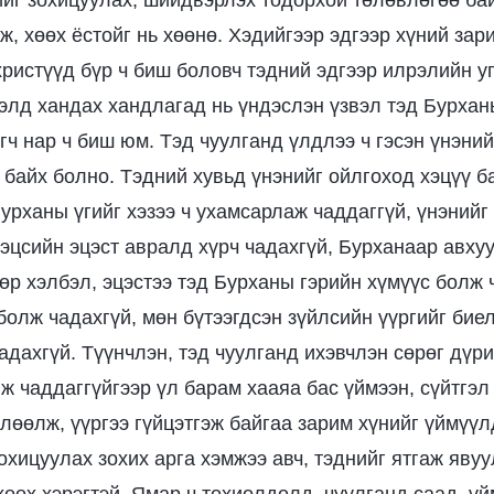
йг зохицуулах, шийдвэрлэх тодорхой төлөвлөгөө бай
ж, хөөх ёстойг нь хөөнө. Хэдийгээр эдгээр хүний зар
христүүд бүр ч биш боловч тэдний эдгээр илрэлийн у
гэлд хандах хандлагад нь үндэслэн үзвэл тэд Бурхан
гч нар ч биш юм. Тэд чуулганд үлдлээ ч гэсэн үнэни
 байх болно. Тэдний хувьд үнэнийг ойлгоход хэцүү ба
Бурханы үгийг хэзээ ч ухамсарлаж чаддаггүй, үнэнийг
 эцсийн эцэст авралд хүрч чадахгүй, Бурханаар авху
өөр хэлбэл, эцэстээ тэд Бурханы гэрийн хүмүүс болж 
 болж чадахгүй, мөн бүтээгдсэн зүйлсийн үүргийг би
дахгүй. Түүнчлэн, тэд чуулганд ихэвчлэн сөрөг дүри
лж чаддаггүйгээр үл барам хааяа бас үймээн, сүйтгэл
лөөлж, үүргээ гүйцэтгэж байгаа зарим хүнийг үймүүл
охицуулах зохих арга хэмжээ авч, тэднийг ятгаж явуу