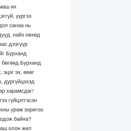
 маш их
эггүй, үүргээ
одол санаа нь
дүүд, найз нөхөд
аас дээгүүр
ийг Бурханд
г бөгөөд Бурханд
 эцэг эх, өвөг
ж, дургүйцэхэд
ар харамсдаг!
гээ гүйцэтгэсэн
нхны урам зоригоо
бодож байна?
 маш олон жил