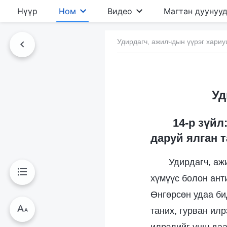
Нүүр
Ном
Видео
Магтан дуунуу
Удирдагч, ажилчдын үүрэг хариу
Уд
14-р зүйл
даруй ялган т
Удирдагч, аж
хүмүүс болон ант
Өнгөрсөн удаа би
таних, гурван ил