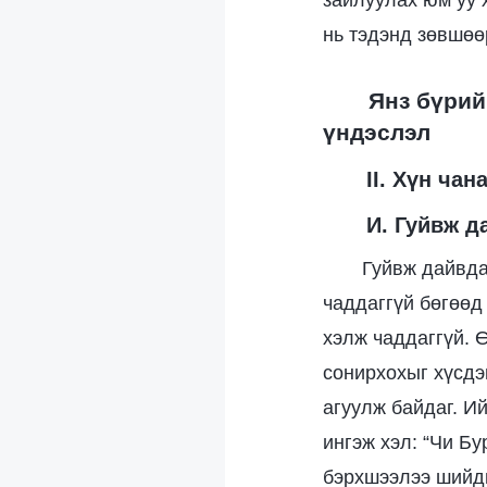
зайлуулах юм уу 
нь тэдэнд зөвшөө
Янз бүрий
үндэслэл
II. Хүн ча
И. Гуйвж д
Гуйвж дайвда
чаддаггүй бөгөөд
хэлж чаддаггүй. 
сонирхохыг хүсдэ
агуулж байдаг. И
ингэж хэл: “Чи Бу
бэрхшээлээ шийдв