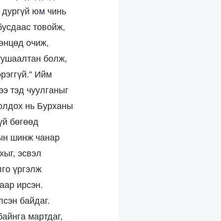
 дургүй юм чинь
бусдаас товойж,
төнцөд очиж,
 тушаалтан болж,
рэггүй.” Ийм
ээ тэд чуулганыг
ролдох нь Бурханы
үй бөгөөд
гын шинж чанар
хыг, эсвэл
лго үргэлж
аар ирсэн.
лсэн байдаг.
байнга мартдаг,