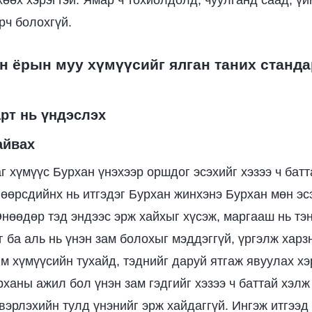
хөөх хэрэгтэй. Ямар ч тохиолдолд, чуулганд саад, ү
рч болохгүй.
н ёрын муу хүмүүсийг ялган таних станда
нарт нь үндэслэх
айвах
г хүмүүс Бурхан үнэхээр оршдог эсэхийг хэзээ ч бат
 өөрсдийнх нь итгэдэг Бурхан жинхэнэ Бурхан мөн эсэ
Өнөөдөр тэд эндээс эрж хайхыг хүсэж, маргааш нь тэ
г ба аль нь үнэн зам болохыг мэддэггүй, үргэлж харз
йм хүмүүсийн тухайд, тэднийг даруй ятгаж явуулах хэ
рханы ажил бол үнэн зам гэдгийг хэзээ ч баттай хэлж
эрлэхийн тулд үнэнийг эрж хайдаггүй. Ингэж итгээд