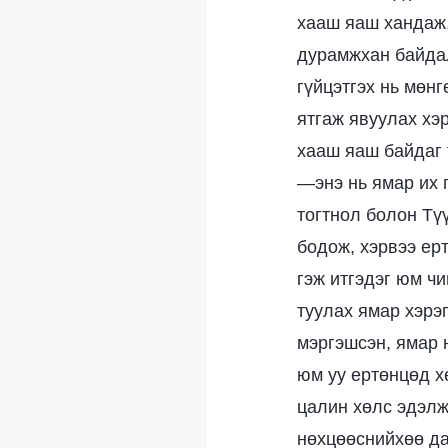
хааш яаш хандаж, 
дурамжхан байдал
гүйцэтгэх нь мөн
ятгаж явуулах хэр
хааш яаш байдаг 
—энэ нь ямар их 
тогтнол болон Түү
бодож, хэрвээ ер
гэж итгэдэг юм чи
туулах ямар хэрэ
мэргэшсэн, ямар 
юм уу ертөнцөд х
цалин хөлс эдэлж 
нөхцөөснийхөө да