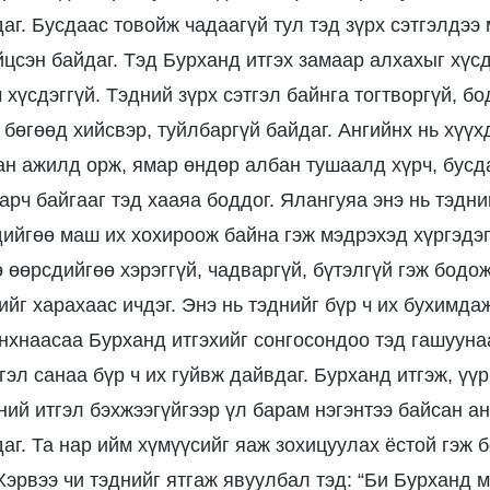
аг. Бусдаас товойж чадаагүй тул тэд зүрх сэтгэлдээ
цсэн байдаг. Тэд Бурханд итгэх замаар алхахыг хүсд
ч хүсдэггүй. Тэдний зүрх сэтгэл байнга тогтворгүй, б
бөгөөд хийсвэр, туйлбаргүй байдаг. Ангийнх нь хүүх
ан ажилд орж, ямар өндөр албан тушаалд хүрч, бусд
рч байгааг тэд хааяа боддог. Ялангуяа энэ нь тэдн
дийгөө маш их хохироож байна гэж мэдрэхэд хүргэдэ
 өөрсдийгөө хэрэггүй, чадваргүй, бүтэлгүй гэж бодож,
йг харахаас ичдэг. Энэ нь тэднийг бүр ч их бухимда
анхнаасаа Бурханд итгэхийг сонгосондоо тэд гашууна
гэл санаа бүр ч их гуйвж дайвдаг. Бурханд итгэж, үүр
ний итгэл бэхжээгүйгээр үл барам нэгэнтээ байсан а
даг. Та нар ийм хүмүүсийг яаж зохицуулах ёстой гэж 
 Хэрвээ чи тэднийг ятгаж явуулбал тэд: “Би Бурханд