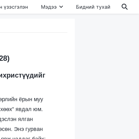
н үзэсгэлэн
Мэдээ
Бидний тухай
28)
тихристүүдийг
төрлийн ёрын муу
 хөөх” явдал юм.
дэслэн ялган
өсөн. Энэ гурван