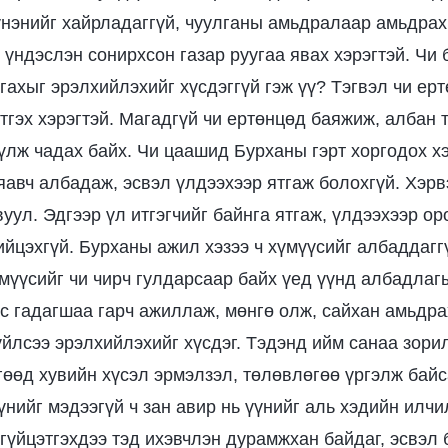
үнэнийг хайрладаггүй, чуулганы амьдралаар амьдрах
 үндэслэн сонирхсон газар руугаа явах хэрэгтэй. Чи 
гахыг эрэлхийлэхийг хүсдэггүй гэж үү? Тэгвэл чи ер
үтгэх хэрэгтэй. Магадгүй чи ертөнцөд баяжиж, албан
лж чадах байх. Чи цаашид Бурханы гэрт хоргодох хэ
 яавч албадаж, эсвэл үлдээхээр ятгаж болохгүй. Хэрв
вуул. Эдгээр үл итгэгчийг байнга ятгаж, үлдээхээр о
ийцэхгүй. Бурханы ажил хэзээ ч хүмүүсийг албаддагг
мүүсийг чи чирч гулдарсаар байх үед үүнд албадла
үс гадагшаа гарч ажиллаж, мөнгө олж, сайхан амьдра
үйлсээ эрэлхийлэхийг хүсдэг. Тэдэнд ийм санаа зори
гөөд хувийн хүсэл эрмэлзэл, төлөвлөгөө үргэлж байс
үнийг мэдээгүй ч зан авир нь үүнийг аль хэдийн илчи
гүйцэтгэхдээ тэд ихэвчлэн дурамжхан байдаг, эсвэл 