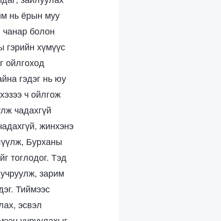
даг; зайлуулах
им нь ёрын муу
г чанар болон
ы гэрийн хүмүүс
йг ойлгоход
йна гэдэг нь юу
 хэзээ ч ойлгож
улж чадахгүй
чадахгүй, жинхэнэ
елүүлж, Бурханы
йг тоглодог. Тэд
 учруулж, зарим
дэг. Тиймээс
лах, эсвэл