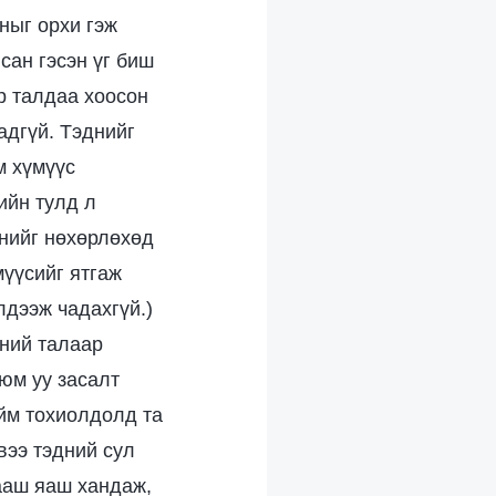
аныг орхи гэж
сан гэсэн үг биш
р талдаа хоосон
адгүй. Тэднийг
м хүмүүс
ийн тулд л
энийг нөхөрлөхөд
мүүсийг ятгаж
лдээж чадахгүй.)
эний талаар
 юм уу засалт
ийм тохиолдолд та
вээ тэдний сул
хааш яаш хандаж,