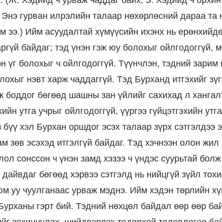
 (Ж. Хэдийд ч урваж чаддаг байх; З. Хэдийд ч орхин
) Энэ гурван илрэлийн талаар нөхөрлөсний дараа та 
йм ээ.) Ийм асуудалтай хүмүүсийн ихэнх нь ерөнхийд
ргүй байдаг; тэд үнэн гэж юу болохыг ойлгодоггүй, 
эн үг болохыг ч ойлгодоггүй. Түүнчлэн, тэдний зарим
олохыг нэвт харж чаддаггүй. Тэд Бурханд итгэхийг з
ж боддог бөгөөд шашны зан үйлийг сахихад л хангалт
ийн утга учрыг ойлгодоггүй, үүргээ гүйцэтгэхийн утга
ч бүү хэл Бурхан оршдог эсэх талаар зүрх сэтгэлдээ э
м зөв эсэхэд итгэлгүй байдаг. Тэд хэчнээн олон жил 
ол сонссон ч үнэн замд хэзээ ч үндэс суурьтай болж
ж дайвдаг бөгөөд хэрвээ сэтгэлд нь нийцгүй зүйл тох
юм уу чуулганаас урваж мэднэ. Ийм хэдэн төрлийн хү
Бурханы гэрт бий. Тэдний нөхцөл байдал өөр өөр ба