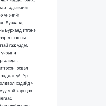
 явж чаддаг байх;
нар тэдгээрийг
өө үнэнийг
мөн Бурханд
 нь Бурханд итгэнэ
үгээр л шашны
тай гэж үздэг.
 учрыг ч
ргэлздэг,
итгэсэн, эсвэл
 чаддаггүй. Үр
иолдвол хэдийд ч
мүүстэй харьцах
йдгаас