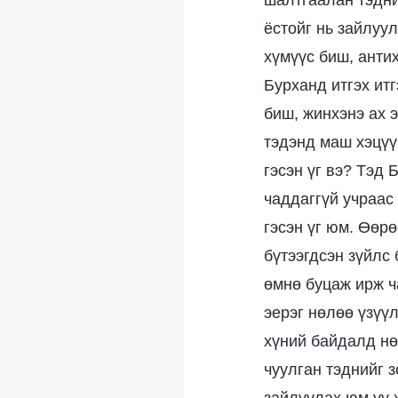
шалтгаалан тэдни
ёстойг нь зайлуул
хүмүүс биш, анти
Бурханд итгэх ит
биш, жинхэнэ ах э
тэдэнд маш хэцүү
гэсэн үг вэ? Тэд 
чаддаггүй учраас
гэсэн үг юм. Өөр
бүтээгдсэн зүйлс
өмнө буцаж ирж ча
эерэг нөлөө үзүү
хүний байдалд нө
чуулган тэднийг з