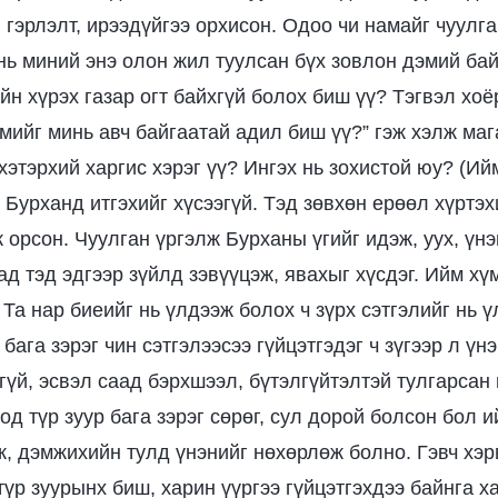
 гэрлэлт, ирээдүйгээ орхисон. Одоо чи намайг чуулг
ь миний энэ олон жил туулсан бүх зовлон дэмий бай
йн хүрэх газар огт байхгүй болох биш үү? Тэгвэл хоё
амийг минь авч байгаатай адил биш үү?” гэж хэлж маг
хэтэрхий харгис хэрэг үү? Ингэх нь зохистой юу? (Ий
 Бурханд итгэхийг хүсээгүй. Тэд зөвхөн ерөөл хүртэх
 орсон. Чуулган үргэлж Бурханы үгийг идэж, уух, үн
д тэд эдгээр зүйлд зэвүүцэж, явахыг хүсдэг. Ийм хү
 Та нар биеийг нь үлдээж болох ч зүрх сэтгэлийг нь ү
 бага зэрэг чин сэтгэлээсээ гүйцэтгэдэг ч зүгээр л үн
гүй, эсвэл саад бэрхшээл, бүтэлгүйтэлтэй тулгарсан
д түр зуур бага зэрэг сөрөг, сул дорой болсон бол 
ж, дэмжихийн тулд үнэнийг нөхөрлөж болно. Гэвч хэр
түр зуурынх биш, харин үүргээ гүйцэтгэхдээ байнга 