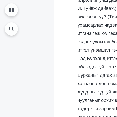
илрэлийг унш даа.
И. Гуйвж дайвах.
ойлгосон уу? (Ти
ухамсарлах чадва
итгэнэ гэж юу гэс
гэдэг чухам юу б
итгэл үнэмшил гэ
Тэд Бурханд итгэх
ойлгодоггүй; тэр 
Бурханыг дагах за
хэчнээн олон номл
дүнд нь тэд гуйв
чуулганыг орхих 
тодорхой зарчим 