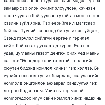
хэчнээн их зовлон туулсан, сайн мэдээ түгээх
замаар хэр олон хүнийг элсүүлсэн, хэчнээн
олон чуулган байгуулсан тухайгаа мөн л нэгэн
хэвийн зүйл ярив. Тэр өөрийгөө л магтсаар
байлаа. Түүнийг сонсоод би тун их эвгүйцэж,
Эзэнд гэрчлэл хийлгүй өөртөө л гэрчлэл
хийж байна гэх дүгнэлтэд хүрэв. Өөр нэг
удаа, цуглааны газарт дөнгөж очих үед маань
нэг эгч: “Өнөөдөр хорин хэдтэй, теологийн
оюутан бидэнд номлол хийнэ” гэж хэллээ. Би
үүнийг сонсоод тун их баярлаж, энэ удаагийн
номлолд онцгойлон анхаарал хандуулъя гэж
дотроо бодсон юм. Учир нь тэр манай
номлогчдоос илүү сайн номлол хийж чадах нь