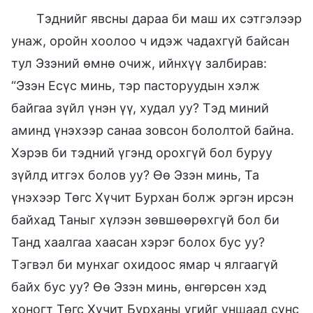
Тэднийг явсны дараа би маш их сэтгэлээр
унаж, оройн хоолоо ч идэж чадахгүй байсан
тул Эзэний өмнө очиж, ийнхүү залбирав:
“Эзэн Есүс минь, тэр пасторуудын хэлж
байгаа зүйл үнэн үү, худал уу? Тэд миний
аминд үнэхээр санаа зовсон бололтой байна.
Хэрэв би тэдний үгэнд орохгүй бол буруу
зүйлд итгэх болов уу? Өө Эзэн минь, Та
үнэхээр Төгс Хүчит Бурхан болж эргэн ирсэн
байхад Таныг хүлээн зөвшөөрөхгүй бол би
Танд хаалгаа хаасан хэрэг болох бус уу?
Тэгвэл би мунхаг охидоос ямар ч ялгаагүй
байх бус уу? Өө Эзэн минь, өнгөрсөн хэд
хоногт Төгс Хүчит Бурханы үгийг уншаад сүнс