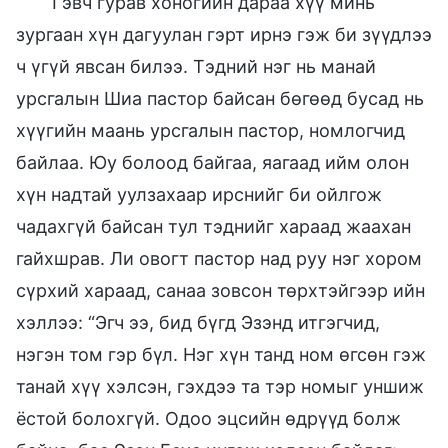
Гэвч гурав хоногийн дараа хүү минь
зургаан хүн дагуулан гэрт ирнэ гэж би зүүдлээ
ч үгүй явсан билээ. Тэдний нэг нь манай
урсгалын Шиа пастор байсан бөгөөд бусад нь
хүүгийн маань урсгалын пастор, номлогчид
байлаа. Юу болоод байгаа, яагаад ийм олон
хүн надтай уулзахаар ирснийг би ойлгож
чадахгүй байсан тул тэднийг хараад жаахан
гайхшрав. Ли овогт пастор над руу нэг хором
сүрхий хараад, санаа зовсон төрхтэйгээр ийн
хэллээ: “Эгч ээ, бид бүгд Эзэнд итгэгчид,
нэгэн том гэр бүл. Нэг хүн танд ном өгсөн гэж
танай хүү хэлсэн, гэхдээ та тэр номыг уншиж
ёстой болохгүй. Одоо эцсийн өдрүүд болж