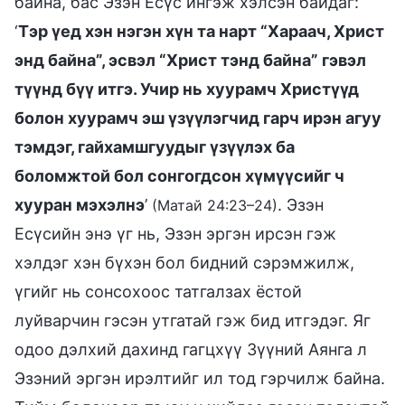
байна, бас Эзэн Есүс ингэж хэлсэн байдаг:
‘
Тэр үед хэн нэгэн хүн та нарт “Хараач, Христ
энд байна”, эсвэл “Христ тэнд байна” гэвэл
түүнд бүү итгэ. Учир нь хуурамч Христүүд
болон хуурамч эш үзүүлэгчид гарч ирэн агуу
тэмдэг, гайхамшгуудыг үзүүлэх ба
боломжтой бол сонгогдсон хүмүүсийг ч
хууран мэхэлнэ
’
. Эзэн
(Матай 24:23–24)
Есүсийн энэ үг нь, Эзэн эргэн ирсэн гэж
хэлдэг хэн бүхэн бол бидний сэрэмжилж,
үгийг нь сонсохоос татгалзах ёстой
луйварчин гэсэн утгатай гэж бид итгэдэг. Яг
одоо дэлхий дахинд гагцхүү Зүүний Аянга л
Эзэний эргэн ирэлтийг ил тод гэрчилж байна.