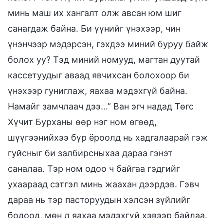
минь маш их хангалт олж авсан юм шиг
санагдаж байна. Би үүнийг үнэхээр, чин
үнэнчээр мэдэрсэн, гэхдээ миний буруу байж
болох уу? Тэд миний номууд, магтан дуутай
кассетуудыг аваад явчихсан болохоор би
үнэхээр гуниглаж, яахаа мэдэхгүй байна.
Намайг замчлаач дээ…” Ван эгч надад Төгс
Хүчит Бурханы өөр нэг ном өгөөд,
шүүгээнийхээ бүр ёроолд нь хадгалаарай гэж
гуйсныг би залбирсныхаа дараа гэнэт
саналаа. Тэр ном одоо ч байгаа гэдгийг
ухаараад сэтгэл минь жаахан дээрдэв. Гэвч
дараа нь тэр пасторуудын хэлсэн зүйлийг
бодоод, мөн л яахаа мэдэхгүй хэвээр байлаа.