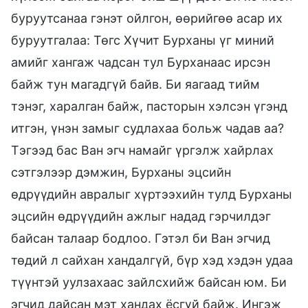
буруутсанаа гэнэт ойлгон, өөрийгөө асар их
буруутгалаа: Төгс Хүчит Бурханы үг миний
амийг хангаж чадсан тул Бурханаас ирсэн
байж тун магадгүй байв. Би яагаад тийм
тэнэг, харалган байж, пасторын хэлсэн үгэнд
итгэн, үнэн замыг судлахаа больж чадав аа?
Тэгээд бас Ван эгч намайг үргэлж хайрлах
сэтгэлээр дэмжин, Бурханы эцсийн
өдрүүдийн авралыг хүртээхийн тулд Бурханы
эцсийн өдрүүдийн ажлыг надад гэрчилдэг
байсан талаар бодлоо. Гэтэл би Ван эгчид
төдий л сайхан хандалгүй, бүр хэд хэдэн удаа
түүнтэй уулзахаас зайлсхийж байсан юм. Би
эгчид дайсан мэт хандах ёсгүй байж. Ингэж