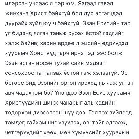
илэрсэн учраас л тэр юм. Яагаад гэвэл
жинхэнэ Христ байхгүй бол дүр эсгэгчдэд
дуурайх зүйл юу ч байхгүй. Эзэн Есүсийн тэр
үг бидэнд ялган таньж сурах ёстой гэдгийг
хэлж байна; харин ердөө л эцсийн өдрүүдэд
хуурамч Христүүд гарч ирнэ гэдгээс болж
Эзэн эргэн ирсэн тухай сайн мэдээг
сонсохоос татгалзах ёстой гэж хэлээгүй. Эс
бөгөөс бид Эзэнийг эргэн ирэхэд нь яаж угтан
авч чадах юм бэ? Үнэндээ Эзэн Есүс хуурамч
Христүүдийн шинж чанарыг аль хэдийн
тодорхой дүрсэлсэн шүү дээ. Голлох зүйлсэд
тэмдэг, гайхамшиг үзүүлэх, өвчтэйг эдгээж,
чөтгөрүүдийг хөөх, мөн хүмүүсийг хуурахын