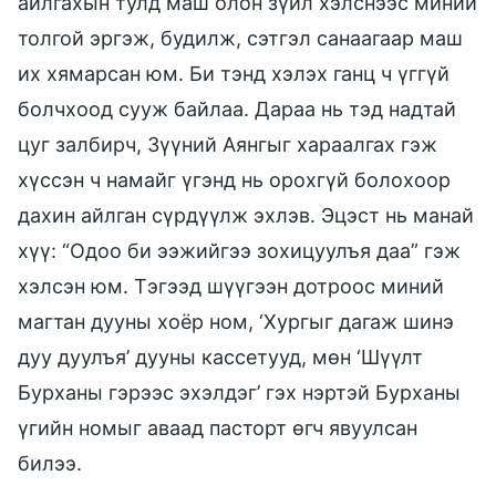
айлгахын тулд маш олон зүйл хэлснээс миний
толгой эргэж, будилж, сэтгэл санаагаар маш
их хямарсан юм. Би тэнд хэлэх ганц ч үггүй
болчхоод сууж байлаа. Дараа нь тэд надтай
цуг залбирч, Зүүний Аянгыг хараалгах гэж
хүссэн ч намайг үгэнд нь орохгүй болохоор
дахин айлган сүрдүүлж эхлэв. Эцэст нь манай
хүү: “Одоо би ээжийгээ зохицуулъя даа” гэж
хэлсэн юм. Тэгээд шүүгээн дотроос миний
магтан дууны хоёр ном, ‘Хургыг дагаж шинэ
дуу дуулъя’ дууны кассетууд, мөн ‘Шүүлт
Бурханы гэрээс эхэлдэг’ гэх нэртэй Бурханы
үгийн номыг аваад пасторт өгч явуулсан
билээ.