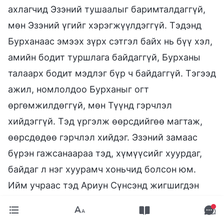
ахлагчид Эзэний тушаалыг баримталдаггүй,
мөн Эзэний үгийг хэрэгжүүлдэггүй. Тэдэнд
Бурханаас эмээх зүрх сэтгэл байх нь бүү хэл,
амийн бодит туршлага байдаггүй, Бурханы
талаарх бодит мэдлэг бүр ч байдаггүй. Тэгээд
ажил, номлолдоо Бурханыг огт
өргөмжилдөггүй, мөн Түүнд гэрчлэл
хийдэггүй. Тэд үргэлж өөрсдийгөө магтаж,
өөрсдөдөө гэрчлэл хийдэг. Эзэний замаас
бүрэн гажсанаараа тэд, хүмүүсийг хуурдаг,
байдаг л нэг хуурамч хоньчид болсон юм.
Ийм учраас тэд Ариун Сүнсэнд жигшигдэн
гологддог бөгөөд Түүний гэгээрэл,
удирдамжийг хэзээ ч олж авч чаддаггүй.