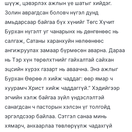
шүүж, цэвэрлэх ажлын үе шатыг хийдэг.
Золин аврагдсан боловч нүгэл дунд
амьдарсаар байгаа бүх хүнийг Төгс Хүчит
Бурхан нүгэлт уг чанарынх нь дөнгөнөөс нь
салгаж, Сатаны харанхуйн нөлөөнөөс
ангижруулах замаар бүрмөсөн аварна. Дараа
нь Тэр хүн төрөлхтнийг гайхалтай сайхан
эцсийн хүрэх газарт нь аваачна. Энэ ажлыг
Бурхан Өөрөө л хийж чаддаг: өөр ямар ч
хуурамч Христ хийж чаддаггүй.” Хэдийгээр
эгчийн хэлж байгаа зүйл үндэслэлтэй
санагдсан ч пасторын хэлсэн үг толгойд
эргэлдсээр байлаа. Сэтгэл санаа минь
хямарч, анхаарлаа төвлөрүүлж чадахгүй