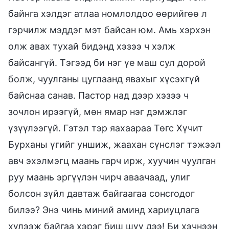
байнга хэлдэг атлаа номлолдоо өөрийгөө л
гэрчилж мэддэг мэт байсан юм. Амь хэрхэн
олж авах тухай бидэнд хэзээ ч хэлж
байсангүй. Тэгээд би нэг үе маш сул дорой
болж, чуулганы цуглаанд явахыг хүсэхгүй
байснаа санав. Пастор над дээр хэзээ ч
зочлон ирээгүй, мөн ямар нэг дэмжлэг
үзүүлээгүй. Гэтэл тэр яахаараа Төгс Хүчит
Бурханы үгийг уншиж, жаахан сүнслэг тэжээл
авч эхэлмэгц маань гарч ирж, хуучин чуулган
руу маань эргүүлэн чирч аваачаад, улиг
болсон зүйл давтаж байгаагаа сонсгодог
билээ? Энэ чинь миний аминд хариуцлага
хүлээж байгаа хэрэг биш шүү дээ! Би хэчнээн