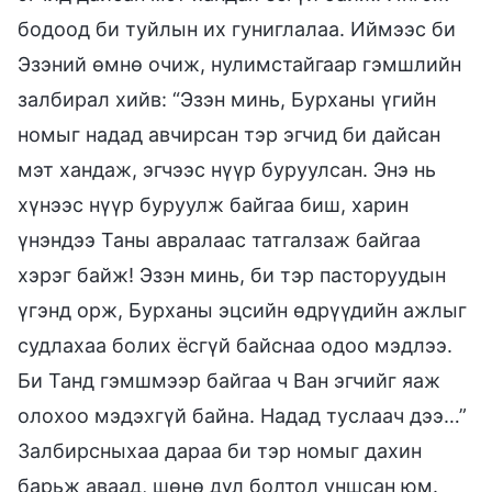
бодоод би туйлын их гуниглалаа. Иймээс би
Эзэний өмнө очиж, нулимстайгаар гэмшлийн
залбирал хийв: “Эзэн минь, Бурханы үгийн
номыг надад авчирсан тэр эгчид би дайсан
мэт хандаж, эгчээс нүүр буруулсан. Энэ нь
хүнээс нүүр буруулж байгаа биш, харин
үнэндээ Таны авралаас татгалзаж байгаа
хэрэг байж! Эзэн минь, би тэр пасторуудын
үгэнд орж, Бурханы эцсийн өдрүүдийн ажлыг
судлахаа болих ёсгүй байснаа одоо мэдлээ.
Би Танд гэмшмээр байгаа ч Ван эгчийг яаж
олохоо мэдэхгүй байна. Надад туслаач дээ…”
Залбирсныхаа дараа би тэр номыг дахин
барьж аваад, шөнө дүл болтол уншсан юм.