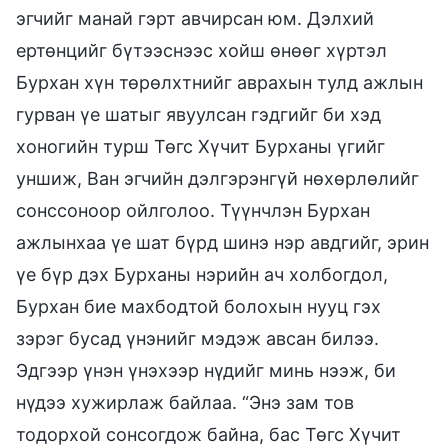
эгчийг манай гэрт авчирсан юм. Дэлхий
ертөнцийг бүтээснээс хойш өнөөг хүртэл
Бурхан хүн төрөлхтнийг аврахын тулд ажлын
гурван үе шатыг явуулсан гэдгийг би хэд
хоногийн турш Төгс Хүчит Бурханы үгийг
уншиж, Ван эгчийн дэлгэрэнгүй нөхөрлөлийг
сонссоноор ойлголоо. Түүнчлэн Бурхан
ажлынхаа үе шат бүрд шинэ нэр авдгийг, эрин
үе бүр дэх Бурханы нэрийн ач холбогдол,
Бурхан бие махбодтой болохын нууц гэх
зэрэг бусад үнэнийг мэдэж авсан билээ.
Эдгээр үнэн үнэхээр нүдийг минь нээж, би
нүдээ хужирлаж байлаа. “Энэ зам тов
тодорхой сонсогдож байна, бас Төгс Хүчит