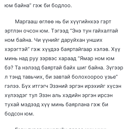
юм байна” гэж би бодлоо.
Маргааш өглөө нь би хүүгийнхээ гэрт
эртлэн очсон юм. Тэгээд “Энэ тун гайхалтай
ном байна. Чи үүнийг даруйхан унших
хэрэгтэй” гэж хүүдээ баяртайгаар хэлэв. Хүү
минь над руу зэрвэс хараад “Ямар ном юм
бэ? Та нэлээд баяртай байх шиг байна. Зүгээр
л тэнд тавьчих, би завтай болохоороо үзье”
гэлээ. Бүх итгэгч Эзэний эргэн ирэхийг хүсэн
хүлээдэг тул Эзэн аль хэдийн эргэн ирсэн
тухай мэдээд хүү минь баярлана гэж би
бодсон юм.