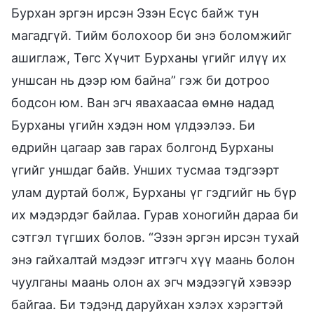
Бурхан эргэн ирсэн Эзэн Есүс байж тун
магадгүй. Тийм болохоор би энэ боломжийг
ашиглаж, Төгс Хүчит Бурханы үгийг илүү их
уншсан нь дээр юм байна” гэж би дотроо
бодсон юм. Ван эгч явахаасаа өмнө надад
Бурханы үгийн хэдэн ном үлдээлээ. Би
өдрийн цагаар зав гарах болгонд Бурханы
үгийг уншдаг байв. Унших тусмаа тэдгээрт
улам дуртай болж, Бурханы үг гэдгийг нь бүр
их мэдэрдэг байлаа. Гурав хоногийн дараа би
сэтгэл түгших болов. “Эзэн эргэн ирсэн тухай
энэ гайхалтай мэдээг итгэгч хүү маань болон
чуулганы маань олон ах эгч мэдээгүй хэвээр
байгаа. Би тэдэнд даруйхан хэлэх хэрэгтэй