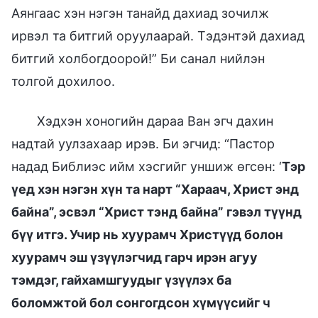
Аянгаас хэн нэгэн танайд дахиад зочилж
ирвэл та битгий оруулаарай. Тэдэнтэй дахиад
битгий холбогдоорой!” Би санал нийлэн
толгой дохилоо.
Хэдхэн хоногийн дараа Ван эгч дахин
надтай уулзахаар ирэв. Би эгчид: “Пастор
надад Библиэс ийм хэсгийг уншиж өгсөн: ‘
Тэр
үед хэн нэгэн хүн та нарт “Хараач, Христ энд
байна”, эсвэл “Христ тэнд байна” гэвэл түүнд
бүү итгэ. Учир нь хуурамч Христүүд болон
хуурамч эш үзүүлэгчид гарч ирэн агуу
тэмдэг, гайхамшгуудыг үзүүлэх ба
боломжтой бол сонгогдсон хүмүүсийг ч