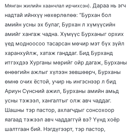
. Дараа нь эгч
Мянган жилийн хаанчлал ирчихсэн)
надтай ийнхүү нөхөрлөлөө: “Бурхан бол
амийн усны эх булаг, Бурхан л хүмүүсийн
амийг хангаж чадна. Хүмүүс Бурханыг орхих
үед модноосоо тасарсан мөчир мэт бүх зүйл
харанхуйлж, хатаж ганддаг. Бид Бурханд
итгэхдээ Хурганы мөрийг ойр дагаж, Бурханы
өнөөгийн ажлыг хүлээн зөвшөөрч, Бурханы
өмнө очих ёстой, учир нь ингэснээр л бид
Ариун Сүнсний ажил, Бурханы амийн амьд
усны тэжээл, хангалтыг олж авч чаддаг.
Шашны тэр пастор, ахлагчдыг сонсохоор
яагаад тэжээл авч чаддаггүй вэ? Үүнд хоёр
шалтгаан бий. Нэгдүгээрт, тэр пастор,