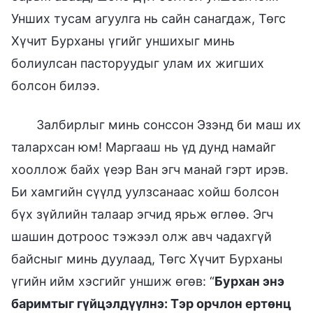
Унших тусам агуулга нь сайн санагдаж, Төгс
Хүчит Бурханы үгийг уншихыг минь
болиулсан пасторуудыг улам их жигших
болсон билээ.
Залбирлыг минь сонссон Эзэнд би маш их
талархсан юм! Маргааш нь үд дунд намайг
хооллож байх үеэр Ван эгч манай гэрт ирэв.
Би хамгийн сүүлд уулзсанаас хойш болсон
бүх зүйлийн талаар эгчид ярьж өглөө. Эгч
шашин дотроос тэжээл олж авч чадахгүй
байсныг минь дуулаад, Төгс Хүчит Бурханы
үгийн ийм хэсгийг уншиж өгөв: “
Бурхан энэ
баримтыг гүйцэлдүүлнэ: Тэр орчлон ертөнц