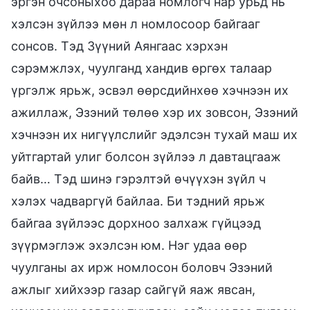
эргэн очсоныхоо дараа номлогч нар урьд нь
хэлсэн зүйлээ мөн л номлосоор байгааг
сонсов. Тэд Зүүний Аянгаас хэрхэн
сэрэмжлэх, чуулганд хандив өргөх талаар
үргэлж ярьж, эсвэл өөрсдийнхөө хэчнээн их
ажиллаж, Эзэний төлөө хэр их зовсон, Эзэний
хэчнээн их нигүүлслийг эдэлсэн тухай маш их
уйтгартай улиг болсон зүйлээ л давтацгааж
байв… Тэд шинэ гэрэлтэй өчүүхэн зүйл ч
хэлэх чадваргүй байлаа. Би тэдний ярьж
байгаа зүйлээс дорхноо залхаж гүйцээд
зүүрмэглэж эхэлсэн юм. Нэг удаа өөр
чуулганы ах ирж номлосон боловч Эзэний
ажлыг хийхээр газар сайгүй яаж явсан,