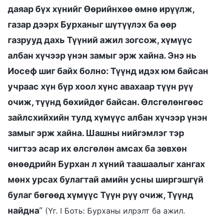
даяар бүх хүнийг Өөрийнхөө өмнө ирүүлж,
газар дээрх Бурханыг шүтүүлэх ба өөр
газрууд дахь Түүний ажил зогсож, хүмүүс
албан хүчээр үнэн замыг эрж хайна. Энэ нь
Иосеф шиг байх болно: Түүнд идэх юм байсан
учраас хүн бүр хоол хүнс авахаар түүн рүү
очиж, түүнд бөхийдөг байсан. Өлсгөлөнгөөс
зайлсхийхийн тулд хүмүүс албан хүчээр үнэн
замыг эрж хайна. Шашны нийгэмлэг тэр
чигтээ асар их өлсгөлөн амсах ба зөвхөн
өнөөдрийн Бурхан л хүний таашаалыг хангах
мөнх урсах булагтай амийн усны ширгэшгүй
булаг бөгөөд хүмүүс Түүн рүү очиж, Түүнд
найдна
”
(Үг. I Боть: Бурханы илрэлт ба ажил.