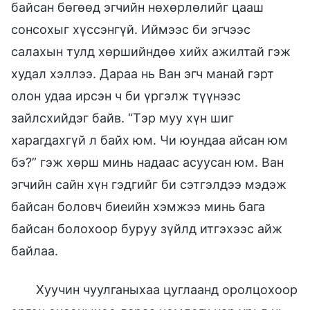
байсан бөгөөд эгчийн нөхөрлөлийг цааш
сонсохыг хүссэнгүй. Иймээс би эгчээс
салахын тулд хөршийндөө хийх ажилтай гэж
худал хэллээ. Дараа нь Ван эгч манай гэрт
олон удаа ирсэн ч би үргэлж түүнээс
зайлсхийдэг байв. “Тэр муу хүн шиг
харагдахгүй л байх юм. Чи юундаа айсан юм
бэ?” гэж хөрш минь надаас асуусан юм. Ван
эгчийн сайн хүн гэдгийг би сэтгэлдээ мэдэж
байсан боловч биеийн хэмжээ минь бага
байсан болохоор буруу зүйлд итгэхээс айж
байлаа.
Хуучин чуулганыхаа цуглаанд оролцохоор