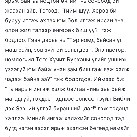
ярьж байгаа ноцтой өнгийг нь сонсоод би
жаахан айв. Тэгээд: “Тийм шүү. Хэрэв би
буруу итгэж эхлэх юм бол итгэж ирсэн энэ
олон жил талаар өнгөрөх биш үү?” гэж
бодлоо. Гэвч дараа нь “Тэр номд байсан үг
маш сайн, зөв зүйтэй санагдсан. Энэ пастор,
номлогчид Төгс Хүчит Бурханы үгийг уншиж
үзээгүй юм байж үнэн зам биш гэж яаж хэлж
чадаж байна аа?” гэж бодогдов. Иймээс би:
“Та нарын ингэж хэлж байгаа чинь зөв байж
магадгүй, гэхдээ тэднээс сонссон зүйл Библи
дэх Эзэний үгтэй бүрэн нийцдэг!” гэж тэдэнд
хэллээ. Миний ингэж хэлэхийг сонсоод тэд
бүгд нэгэн зэрэг ярьж эхэлсэн бөгөөд намайг