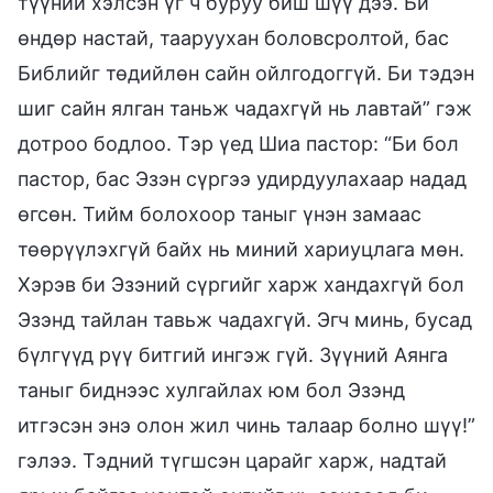
түүний хэлсэн үг ч буруу биш шүү дээ. Би
өндөр настай, тааруухан боловсролтой, бас
Библийг төдийлөн сайн ойлгодоггүй. Би тэдэн
шиг сайн ялган таньж чадахгүй нь лавтай” гэж
дотроо бодлоо. Тэр үед Шиа пастор: “Би бол
пастор, бас Эзэн сүргээ удирдуулахаар надад
өгсөн. Тийм болохоор таныг үнэн замаас
төөрүүлэхгүй байх нь миний хариуцлага мөн.
Хэрэв би Эзэний сүргийг харж хандахгүй бол
Эзэнд тайлан тавьж чадахгүй. Эгч минь, бусад
бүлгүүд рүү битгий ингэж гүй. Зүүний Аянга
таныг биднээс хулгайлах юм бол Эзэнд
итгэсэн энэ олон жил чинь талаар болно шүү!”
гэлээ. Тэдний түгшсэн царайг харж, надтай