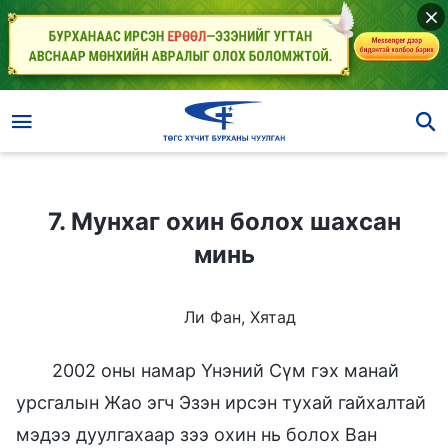
7. Мунхаг охин болох шахсан минь
7. Мунхаг охин болох шахсан
минь
Ли Фан, Хятад
2002 оны намар Үнэний Сүм гэх манай
урсгалын Жао эгч Эзэн ирсэн тухай гайхалтай
мэдээ дуулгахаар зээ охин нь болох Ван