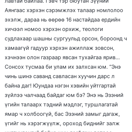
лавтай байлаа. Гэвч тэр оюутан Зүүний
Аянгаас хэрхэн сэрэмжлэх талаар номлолоо
эхэлж, дараа нь өөрөө 16 настайдаа ердийн
хичээл номоо хэрхэн орхиж, теологи
судлахаар шашны сургуульд орсон, бороонд ч
хамаагүй гадуур хэрхэн ажиллаж зовсон,
хэчнээн олон газраар явсан тухайгаа ярив…
Сонсох тусмаа би улам их залхсан юм. “Энэ
чинь шинэ саванд савласан хуучин дарс л
байна даг! Юундаа нэгэн хэвийн уйтгартай
зүйлээ чалчаад байдаг юм бэ? Энэ нь Эзэний
үгийн талаарх тэдний мэдлэг, туршлагатай
ямар ч холбоогүй, бас Эзэний замыг дагаж,
үгийг нь хэрэгжүүлж, ороход биднийг залж