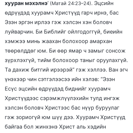
хууран мэхэлнэ
’
. Эцсийн
(Матай 24:23–24)
өдрүүдэд хуурамч Христүүд гарч ирнэ, бас
Эзэн эргэн ирлээ гэж хэлсэн хэн боловч
луйварчин. Би Библийг ойлгодоггүй, биеийн
хэмжээ минь жаахан болохоор амархан
төөрөлддөг юм. Би өөр ямар ч замыг сонсож
зүрхлэхгүй, тийм болохоор таныг оруулахгүй.
Та дахиж битгий ирээрэй” гэж хэллээ. Ван эгч
үнэхээр чин сэтгэлээсээ ийн хэлэв: “Эзэн
Есүс эцсийн өдрүүдэд биднийг хуурамч
Христүүдээс сэрэмжлүүлэхийн тулд ингэж
хэлсэн боловч Христээс бас нүүр буруулаг
гэж зориогүй юм шүү дээ. Хуурамч Христүүд
байгаа бол жинхэнэ Христ аль хэдийн