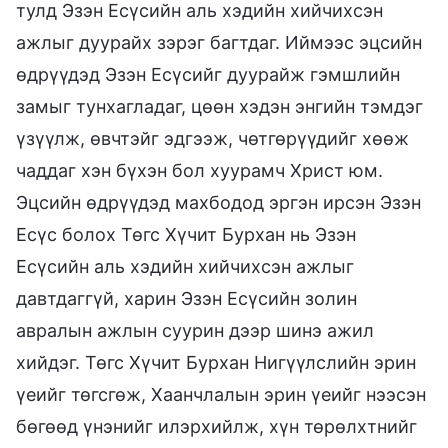
тулд Эзэн Есүсийн аль хэдийн хийчихсэн
ажлыг дуурайх зэрэг багтдаг. Иймээс эцсийн
өдрүүдэд Эзэн Есүсийг дуурайж гэмшлийн
замыг тунхагладаг, цөөн хэдэн энгийн тэмдэг
үзүүлж, өвчтэйг эдгээж, чөтгөрүүдийг хөөж
чаддаг хэн бүхэн бол хуурамч Христ юм.
Эцсийн өдрүүдэд махбодод эргэн ирсэн Эзэн
Есүс болох Төгс Хүчит Бурхан нь Эзэн
Есүсийн аль хэдийн хийчихсэн ажлыг
давтдаггүй, харин Эзэн Есүсийн золин
авралын ажлын суурин дээр шинэ ажил
хийдэг. Төгс Хүчит Бурхан Нигүүлслийн эрин
үеийг төгсгөж, Хаанчлалын эрин үеийг нээсэн
бөгөөд үнэнийг илэрхийлж, хүн төрөлхтнийг