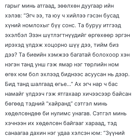
гарыг минь атгаад, зөөлхөн дуугаар ийн
хэлэв: “Эгч ээ, та юу ч хийлээ гэсэн бусад
хүний номлохыг бүү сонс. Та буруу итгээд
эхэлбэл Эзэн шүтлэгтнүүдийг өргөхөөр эргэн
ирэхэд үлдэж хоцорно шүү дээ, тийм биз
дээ? Та биеийн хэмжээ багатай болохоор хэн
нэгэн танд унш гэж ямар нэг төрлийн ном
өгөх юм бол эхлээд биднээс асуусан нь дээр.
Бид танд шалгаад өгье…” Ах эгч нар ч бас
намайг үлдээч гэж ятгахаар хичээсээр байсан
бөгөөд тэдний “хайранд” сэтгэл минь
хөдөлсөндөө би нулимс унагав. Сэтгэл минь
хэчнээн их хөдөлсөн байгааг хараад, тэд
санаагаа дахин нэг удаа хэлсэн юм: “Зүүний