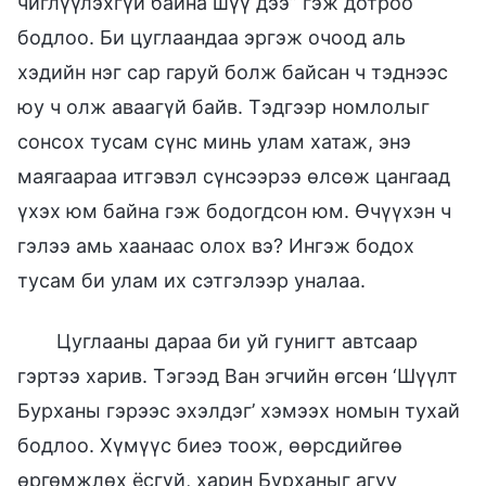
чиглүүлэхгүй байна шүү дээ” гэж дотроо
бодлоо. Би цуглаандаа эргэж очоод аль
хэдийн нэг сар гаруй болж байсан ч тэднээс
юу ч олж аваагүй байв. Тэдгээр номлолыг
сонсох тусам сүнс минь улам хатаж, энэ
маягаараа итгэвэл сүнсээрээ өлсөж цангаад
үхэх юм байна гэж бодогдсон юм. Өчүүхэн ч
гэлээ амь хаанаас олох вэ? Ингэж бодох
тусам би улам их сэтгэлээр уналаа.
Цуглааны дараа би уй гунигт автсаар
гэртээ харив. Тэгээд Ван эгчийн өгсөн ‘Шүүлт
Бурханы гэрээс эхэлдэг’ хэмээх номын тухай
бодлоо. Хүмүүс биеэ тоож, өөрсдийгөө
өргөмжлөх ёсгүй, харин Бурханыг агуу