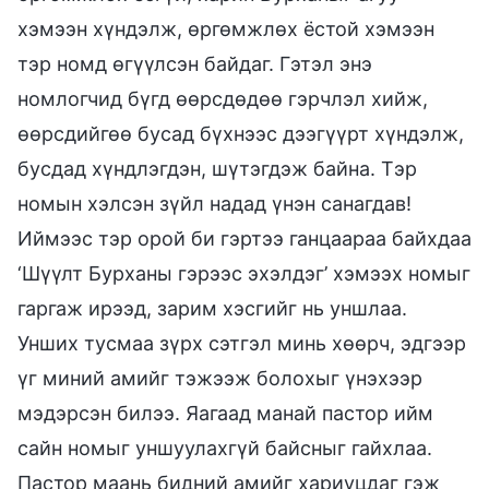
хэмээн хүндэлж, өргөмжлөх ёстой хэмээн
тэр номд өгүүлсэн байдаг. Гэтэл энэ
номлогчид бүгд өөрсдөдөө гэрчлэл хийж,
өөрсдийгөө бусад бүхнээс дээгүүрт хүндэлж,
бусдад хүндлэгдэн, шүтэгдэж байна. Тэр
номын хэлсэн зүйл надад үнэн санагдав!
Иймээс тэр орой би гэртээ ганцаараа байхдаа
‘Шүүлт Бурханы гэрээс эхэлдэг’ хэмээх номыг
гаргаж ирээд, зарим хэсгийг нь уншлаа.
Унших тусмаа зүрх сэтгэл минь хөөрч, эдгээр
үг миний амийг тэжээж болохыг үнэхээр
мэдэрсэн билээ. Яагаад манай пастор ийм
сайн номыг уншуулахгүй байсныг гайхлаа.
Пастор маань бидний амийг хариуцдаг гэж