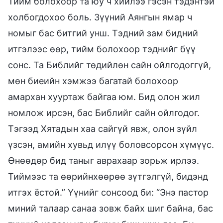
Тийм болохоор та юу ч хийлээ гэсэн тэдэнтэй
холбогдохоо боль. Зүүний Аянгын ямар ч
номыг бас битгий унш. Тэдний зам бидний
итгэлээс өөр, тийм болохоор тэднийг бүү
сонс. Та Библийг төдийлөн сайн ойлгодоггүй,
мөн биеийн хэмжээ багатай болохоор
амархан хууртаж байгаа юм. Бид олон жил
номлож ирсэн, бас Библийг сайн ойлгодог.
Тэгээд Хятадын хаа сайгүй явж, олон зүйл
үзсэн, амийн хувьд илүү боловсорсон хүмүүс.
Өнөөдөр бид таныг аврахаар зорьж ирлээ.
Тиймээс та өөрийнхөөрөө зүтгэлгүй, бидэнд
итгэх ёстой.” Үүнийг сонсоод би: “Энэ пастор
миний талаар санаа зовж байх шиг байна, бас