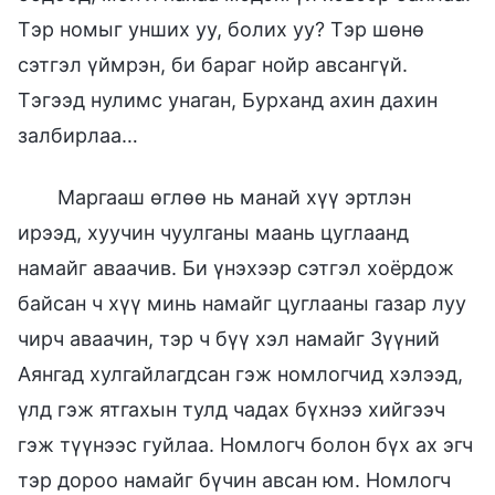
Тэр номыг унших уу, болих уу? Тэр шөнө
сэтгэл үймрэн, би бараг нойр авсангүй.
Тэгээд нулимс унаган, Бурханд ахин дахин
залбирлаа…
Маргааш өглөө нь манай хүү эртлэн
ирээд, хуучин чуулганы маань цуглаанд
намайг аваачив. Би үнэхээр сэтгэл хоёрдож
байсан ч хүү минь намайг цуглааны газар луу
чирч аваачин, тэр ч бүү хэл намайг Зүүний
Аянгад хулгайлагдсан гэж номлогчид хэлээд,
үлд гэж ятгахын тулд чадах бүхнээ хийгээч
гэж түүнээс гуйлаа. Номлогч болон бүх ах эгч
тэр дороо намайг бүчин авсан юм. Номлогч