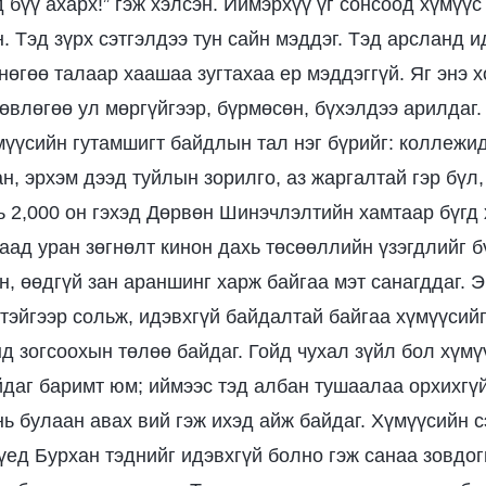
 бүү ахарх!” гэж хэлсэн. Иймэрхүү үг сонсоод хүмүүс
н. Тэд зүрх сэтгэлдээ тун сайн мэддэг. Тэд арсланд 
 нөгөө талаар хаашаа зугтахаа ер мэддэггүй. Яг энэ 
лөвлөгөө ул мөргүйгээр, бүрмөсөн, бүхэлдээ арилдаг.
үүсийн гутамшигт байдлын тал нэг бүрийг: коллежид
, эрхэм дээд туйлын зорилго, аз жаргалтай гэр бүл, 
нь 2,000 он гэхэд Дөрвөн Шинэчлэлтийн хамтаар бүгд
аад уран зөгнөлт кинон дахь төсөөллийн үзэгдлийг б
н, өөдгүй зан араншинг харж байгаа мэт санагддаг. Э
тэйгээр сольж, идэвхгүй байдалтай байгаа хүмүүсий
нд зогсоохын төлөө байдаг. Гойд чухал зүйл бол хүмү
йдаг баримт юм; иймээс тэд албан тушаалаа орхихгүй
нь булаан авах вий гэж ихэд айж байдаг. Хүмүүсийн 
үед Бурхан тэднийг идэвхгүй болно гэж санаа зовдог