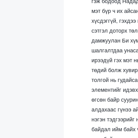
гэж бодоод Надад
мэт бүр ч их айса
хүсдэггүй, гэхдээ
сэтгэл доторх тө
дамжуулан Би хүм
шалгалтдаа унасан
ирээдүй гэх мэт 
төдий болж хувир
толгой нь гудайса
элементийг идэвх
өгсөн байр суури
алдахаас гүнээ а
нэгэн тэдгээрийг 
байдал ийм байх 