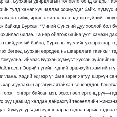
арган, Бурханы удирдлагын төлөвлөгөөнд алдрыг авч
хийн тулд хамаг хүч чадлаа зориулдаг байх. Хүмүүс и
ы ажлаа хийж, ярьж, ажиллангаа эдгээр зүйлийг оюу
ж байхад Бурхан: “Миний Сүнсний дуу хоолой бол бү
рхийлэл билээ. Та нар ойлгож байна уу?” хэмээн дах
ээ шийдэмгий байна, Бурханы хүслийг ухаарахаар тө
лэх бөгөөд Бурхан өөрсдөд нь шаардлага тавихыг тө
 тэмүүлнэ. Иймээс Бурхан хүмүүст хүссэн зүйлийг нь 
байлгасан Өөрийн үгийг тэдний оршихуйн хамгийн гүн
глана. Хэдий эдгээр үг бага зэрэг хатуу, ширүүн са
ь харьцуулахын аргагүй аятайхан сонсогддог. Гэнэтхэ
р төрж, тэнгэрт байсан мэт, эсвэл өөр ертөнц рүү—г
үс рүү цаашид халдан дайрахгүй төсөөллийн жинхэн
аг. Хүмүүс урьдын зуршлаараа гаднаа ярьж, гаднаа 