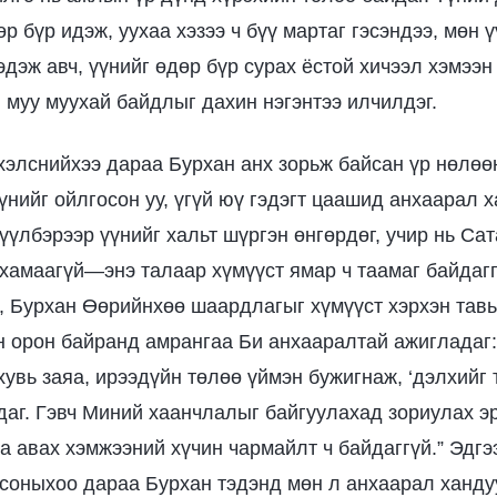
р бүр идэж, уухаа хэзээ ч бүү мартаг гэсэндээ, мөн ү
дэж авч, үүнийг өдөр бүр сурах ёстой хичээл хэмээн 
 муу муухай байдлыг дахин нэгэнтээ илчилдэг.
 хэлснийхээ дараа Бурхан анх зорьж байсан үр нөлөө
үнийг ойлгосон уу, үгүй юү гэдэгт цаашид анхаарал 
гүүлбэрээр үүнийг хальт шүргэн өнгөрдөг, учир нь Са
 хамаагүй—энэ талаар хүмүүст ямар ч таамаг байдаг
, Бурхан Өөрийнхөө шаардлагыг хүмүүст хэрхэн тавь
н орон байранд амрангаа Би анхааралтай ажигладаг:
увь заяа, ирээдүйн төлөө үймэн бужигнаж, ‘дэлхийг 
даг. Гэвч Миний хаанчлалыг байгуулахад зориулах эр
а авах хэмжээний хүчин чармайлт ч байдаггүй.” Эдгэ
соныхоо дараа Бурхан тэдэнд мөн л анхаарал ханду