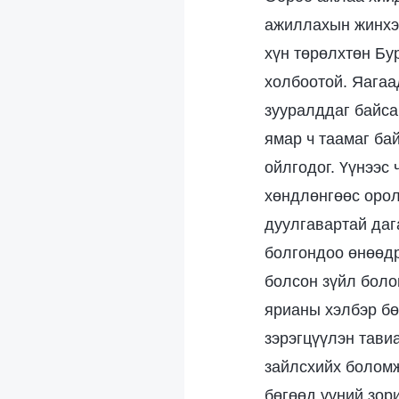
ажиллахын жинхэн
хүн төрөлхтөн Бу
холбоотой. Яагаа
зууралддаг байса
ямар ч таамаг бай
ойлгодог. Үүнээс 
хөндлөнгөөс орол
дуулгавартай даг
болгондоо өнөөдр
болсон зүйл боло
ярианы хэлбэр бөг
зэрэгцүүлэн тави
зайлсхийх боломж
бөгөөд үүний зор