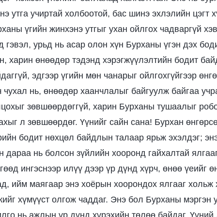
э утга учиртай холбоотой, бас шинэ эхлэлийн цэгт 
рханы үгийн жинхэнэ утгыг ухан ойлгох чадваргүй хэв
д гэвэл, урьд нь асар олон хүн Бурханы үгэн дэх бо
н, харин өнөөдөр тэдэнд хэрэгжүүлэлтийн бодит ба
даггүй, эдгээр үгийн мөн чанарыг ойлгохгүйгээр өнгө
ч чухал нь, өнөөдөр хаанчлалыг байгуулж байгаа учр
цохыг зөвшөөрдөггүй, харин Бурханы тушаалыг роб
ахыг л зөвшөөрдөг. Үүнийг сайн сана! Бурхан өнгөрсө
ийн бодит нөхцөл байдлын талаар ярьж эхэлдэг; энэ
н дараа нь болсон зүйлийн хооронд гайхалтай ялгаа
өөд ингэснээр илүү дээр үр дүнд хүрч, өнөө үеийг ө
ад, ийм маягаар энэ хоёрын хоорондох ялгааг хольж 
ийг хүмүүст олгож чаддаг. Энэ бол Бурханы мэргэн 
илго нь ажлын үр дүнд хүрэхийн төлөө байдаг. Үүний 