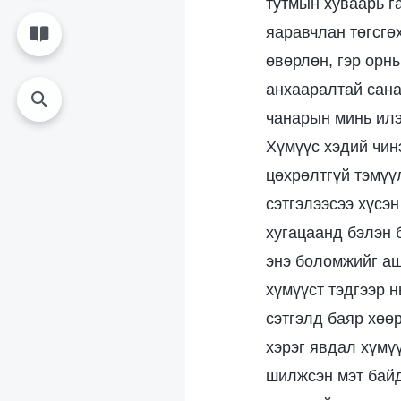
тутмын хуваарь г
яаравчлан төгсгө
өвөрлөн, гэр орн
анхааралтай сана
чанарын минь илэ
Хүмүүс хэдий чин
цөхрөлтгүй тэмүү
сэтгэлээсээ хүсэн
хугацаанд бэлэн 
энэ боломжийг аши
хүмүүст тэдгээр н
сэтгэлд баяр хөө
хэрэг явдал хүмү
шилжсэн мэт байд