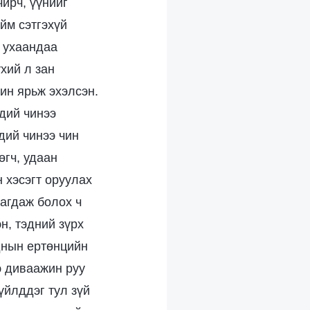
ирч, үүнийг
йм сэтгэхүй
н ухаандаа
хий л зан
ин ярьж эхэлсэн.
дий чинээ
дий чинээ чин
өгч, удаан
 хэсэгт оруулах
нагдаж болох ч
н, тэдний зүрх
аднын ертөнцийн
э диваажин руу
үйлддэг тул зүй