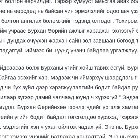
үг болгон өөрчилдөг. Тэрээр хүмүүст амьсгаа авах б
нө нь өөрсдөд нь байсан чин эрмэлзлийг одоо авч үзэ
болгон ангилах боломжийг тэдэнд олгодог: Тохиром
йм учраас Бурхан Өөрийн ажлыг хараахан эхлээгүй 
ын дундах өчүүхэн жаахан сайн зол завшаан бөгөөд т
лладаггүй. Иймээс би Түүнд үнэнч байдлаа үргэлжлүү
айдсаасаа болж Бурханы үгийг хойш тавих ёсгүй. Бур
айгаа эсэхийг хар. Мэдээж чи иймэрхүү шаардлагыг
д чи бүх зүйл дээр хэрэгжүүлэлтийн бодит байдал ру
илаар зүгээр дэмий чалчаад юунд ч хүрэхгүй.” Эндээ
агддаг. Бурхан Өөрийнхөө гэрчлэгчдийг үргэлж хамг
үеийн үгийн бодит байдал төгсгөлдөө хүрэхэд “хэрэг
 мэдлэгийг хэн ч ухан ойлгож чадахгүй. Энэ нь, Бурх
эг” хэмээх үнэнийг батлахад хангалттай. Энэ нь бур