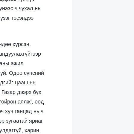
үнээс ч чухал нь
үзэг гэсэндээ
ндөө хүрсэн.
хандуулахгүйгээр
таны ажил
гүй. Одоо сүнсний
дгийг цааш нь
 Газар дээрх бүх
тойрон аялж’, өөд
ч хүч ганцад нь ч
эр зугаатай яриаг
улдаггүй, харин