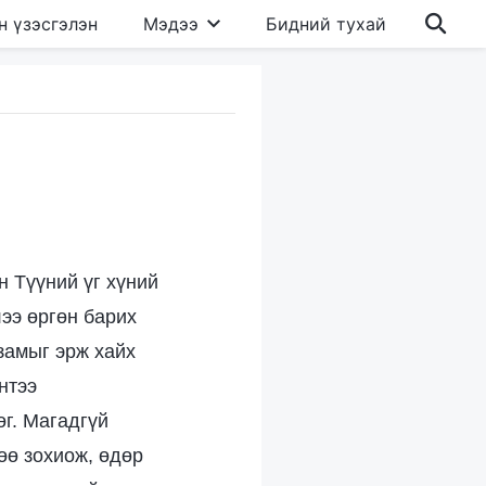
н үзэсгэлэн
Мэдээ
Бидний тухай
н Түүний үг хүний
лээ өргөн барих
замыг эрж хайх
нтээ
өг. Магадгүй
өө зохиож, өдөр