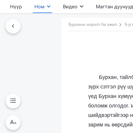
Нүүр
Ном
Видео
Магтан дуунуу
Бурханы илрэлт ба ажил
5-р 
Бурхан, тайл
зүрх сэтгэл рүү ш
үед Бурхан хүмүү
боломж олгодог. 
шийдвэртэйгээр н
зарим нь өөрсдий