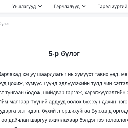
д
Уншлагууд
Гэрчлэлүүд
Гэрэл зургий
бүлэг
5-р бүлэг
барлахад хэцүү шаардлагыг нь хүмүүст тавих үед, мө
ууд цохиж, хүмүүс Түүнд эдлүүлэхийн тулд чин сэтгэ
ст тунгаан бодож, шийдвэр гаргаж, хэрэгжүүлэлтийн 
Ийм маягаар Түүний ардууд болох бүх хүн дахин нэгэ
ударга зангидан, бүхий л оршихуйгаа Бурханд өргөд
гөө дайчлан шаргуу ажиллахаар бэлдэнгээ төлөвлөг