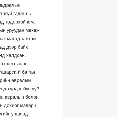
амьдралын
гагүй гэдэг нь
ад тодорхой юм.
мын уруудан мөхөж
драх магадлалтай
ьд дээр байх
нд халдсан,
нэ шалтгааны
аварсан” ба “ач
Өөрийн авралын
үнд хүрдэг бус уу?
г, авралын болон
эн дохиог мэдэрч
үгийг уншаад