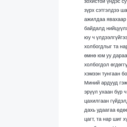
зохистой үндэс с
зүрх сэтгэлдээ ш
ажилдаа явахаар 
байдалд нийцүүлж
юу ч үлдээлгүйгэ
холбогдлыг та на
өмнө юм уу дараа
холбогдол өгдөггү
хэмээн тунгаан б
Миний ардууд гэж
эрүүл ухаан бүр ч
цахилгаан гүйдэл
дахь удаагаа өдөө
цагт, та нар шиг 