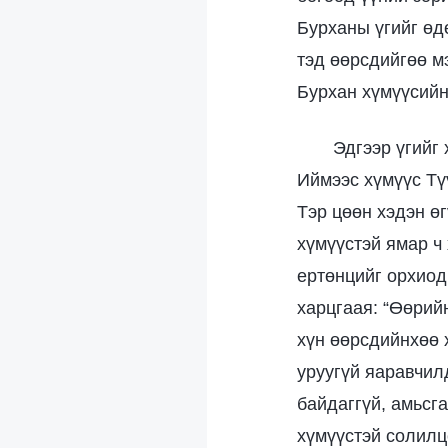
Бурханы үгийг өдө
тэд өөрсдийгөө мэ
Бурхан хүмүүсийн
Эдгээр үгийг
Иймээс хүмүүс Тү
Тэр цөөн хэдэн ө
хүмүүстэй ямар ч
ертөнцийг орхиод
харцгаая: “Өөрий
хүн өөрсдийнхөө х
уруугүй яаравчил
байдаггүй, амьсга
хүмүүстэй солилц