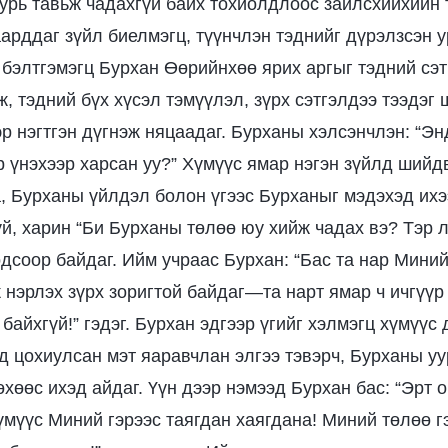
уурь тавьж чадахгүй байх тохиолдлоос зайлсхийхийн
аарддаг зүйл биелмэгц, түүнчлэн тэднийг дүрэлзсэн 
бэлтгэмэгц Бурхан Өөрийнхөө ярих аргыг тэдний сэ
, тэдний бүх хүсэл тэмүүлэл, зүрх сэтгэлдээ тээдэг
эр нэгтгэн дүгнэж няцаадаг. Бурханы хэлсэнчлэн: “Эн
р үнэхээр харсан уу?” Хүмүүс ямар нэгэн зүйлд шийд
, Бурханы үйлдэл болон үгээс Бурханыг мэдэхэд ихэ
й, харин “Би Бурханы төлөө юу хийж чадах вэ? Тэр л
одсоор байдаг. Ийм учраас Бурхан: “Бас та нар Мини
 нэрлэх зүрх зоригтой байдаг—та нарт ямар ч ичгүүр
 байхгүй!” гэдэг. Бурхан эдгээр үгийг хэлмэгц хүмүүс
д цохиулсан мэт яаравчлан элгээ тэвэрч, Бурханы уу
хөөс ихэд айдаг. Үүн дээр нэмээд Бурхан бас: “Эрт о
хүмүүс Миний гэрээс таягдан хаягдана! Миний төлөө 