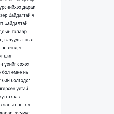
хүрснийхээ дараа
ээр байдагтай ч
дит байдалтай
йдлын талаар
ц талуудыг нь л
аас хэнд ч
от шиг
н үеийг сөхөх
 бол өмнө нь
г бий болгодог
нгөрсөн үетэй
хутгахаас
ухааны нэг тал
дараа, хүмүүс