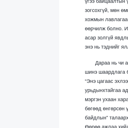
үгээ байцаалтын 
зогсохгүй, мөн өм
хожмын лавлагаа 
өөрчилж болно. И
асар золгүй явдл
энэ нь тэднийг я
Дараа нь чи 
шинэ шаардлага б
“Энэ цагаас эхлээ
урьдынхтайгаа ад
мэргэн ухаан хар
бөгөөд өнгөрсөн 
байдлын” талаарх
Өөрөө ажлаа хийд