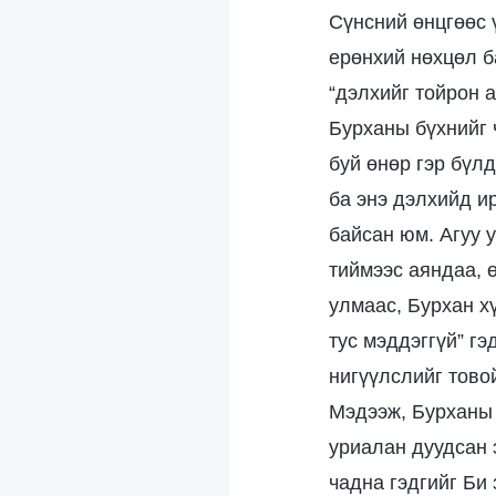
Сүнсний өнцгөөс 
ерөнхий нөхцөл б
“дэлхийг тойрон 
Бурханы бүхнийг 
буй өнөр гэр бүл
ба энэ дэлхийд и
байсан юм. Агуу 
тиймээс аяндаа, 
улмаас, Бурхан х
тус мэддэггүй” г
нигүүлслийг товой
Мэдээж, Бурханы 
уриалан дуудсан э
чадна гэдгийг Би