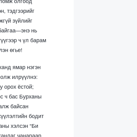
оломж олгоод
н, тэдгээрийг
жгүй зүйлийг
байгаа—энэ нь
үүгээр ч үл барам
лэн өгье!
ханд ямар нэгэн
 олж илрүүлнэ:
у орох ёстой;
с ч бас Бурханы
аалж байсан
жүүлэлтийн бодит
аны хэлсэн “Би
ханлаг чанараар