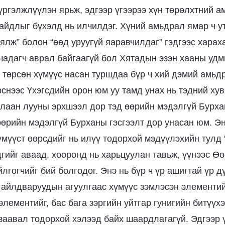
үргэлжлүүлэн ярьж, эдгээр үгээрээ хүн төрөлхтний 
айдлыг бүхэлд нь илчилдэг. Хүний амьдрал ямар ч ут
аялж” болон “өөд уруугүй яаравчилдаг” гэдгээс харах
чадагч аврал байгаагүй бол Хятадын эзэн хааны уд
д төрсөн хүмүүс насан туршдаа бүр ч хий дэмий амь
рснээс Үхэгсдийн орон юм уу тамд унах нь тэдний хув
улаан лууны эрхшээл дор тэд өөрийн мэдэлгүй Бурха
өөрийн мэдэлгүй Бурханы гэсгээлт дор унасан юм. Э
үмүүст өөрсдийг нь илүү тодорхой мэдүүлэхийн тулд “
эдгийг аваад, хооронд нь харьцуулан тавьж, үүнээс 
лгогчийг бий болгодог. Энэ нь бүр ч үр ашигтай үр д
айлдваруудын агуулгаас хүмүүс зэмлэсэн элементий
лементийг, бас бага зэргийн уйтгар гунигийн битүүх
 заавал тодорхой хэлээд байх шаардлагагүй. Эдгээр 