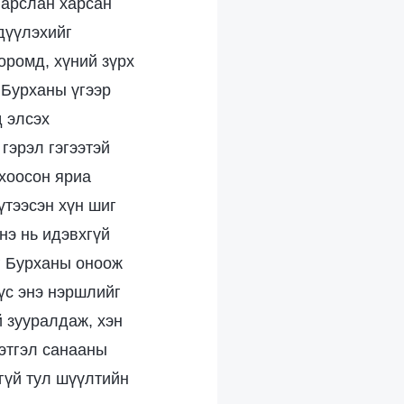
 арслан харсан
идүүлэхийг
хоромд, хүний зүрх
 Бурханы үгээр
 элсэх
гэрэл гэгээтэй
 хоосон яриа
үтээсэн хүн шиг
нэ нь идэвхгүй
г Бурханы оноож
үс энэ нэршлийг
 зууралдаж, хэн
сэтгэл санааны
гүй тул шүүлтийн