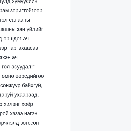
 тулд хүмүүсийн
урам зоригтойгоор
тгэл санааны
 шашны зан үйлийг
д оршдог ач
вэр гаргахаасаа
эхэн ач
 гол асуудал!”
й өмнө өөрсдийгөө
 сонжуур байхгүй,
 даруй ухаараад,
р хилэнг хоёр
рой хэзээ нэгэн
гэрчлэлд зогссон