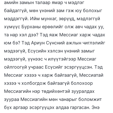
амийн замын талаар ямар ч мэдлэг
байдаггүй, мөн үнэний зам гэж юу болохыг
мэддэггүй. Ийм мунхаг, зөрүүд, мэдлэггүй
хүмүүс Бурханы ерөөлийг олж авч чадах уу,
та нар хэл дээ? Тэд яаж Мессиаг харж чадах
юм бэ? Тэд Ариун Сүнсний ажлын чиглэлийг
мэдээгүй, Есүсийн хэлсэн үнэний замыг
мэдээгүй, үүнээс ч илүүтэйгээр Мессиаг
ойлгоогүй учраас Есүсийг эсэргүүцсэн. Тэд
Мессиаг хэзээ ч харж байгаагүй, Мессиатай
хэзээ ч холбогдож байгаагүй болохоор
Мессиагийн нэр төдийхөнтэй зууралдах
зуураа Мессиагийн мөн чанарыг боломжит
бүх аргаар эсэргүүцэх алдаа гаргасан. Энэ