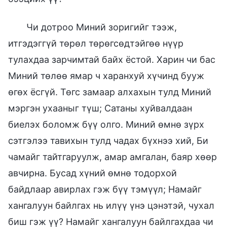
Чи дотроо Миний зоригийг тээж,
итгэдэггүй төрөл төрөгсөдтэйгөө нүүр
тулахдаа зарчимтай байх ёстой. Харин чи бас
Миний төлөө ямар ч харанхуй хүчинд бууж
өгөх ёсгүй. Төгс замаар алхахын тулд Миний
мэргэн ухааныг түш; Сатаны хуйвалдаан
биелэх боломж бүү олго. Миний өмнө зүрх
сэтгэлээ тавихын тулд чадах бүхнээ хий, Би
чамайг тайтгаруулж, амар амгалан, баяр хөөр
авчирна. Бусад хүний өмнө тодорхой
байдлаар авирлах гэж бүү тэмүүл; Намайг
хангалуун байлгах нь илүү үнэ цэнэтэй, чухал
биш гэж үү? Намайг хангалуун байлгахдаа чи