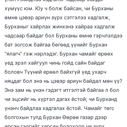
хүмүүс юм. Юу ч болж байсан, чи Бурханы
өмнө цэвэр ариун зүрх сэтгэлээ хадгалж,
Бурханыг хайрлах жинхэнэ хайраа хадгалж
чадсаар байдаг бол Бурханы өмнө гэрчлэлдээ
бат зогсож байгаа бөгөөд үүнийг Бурхан
“ялагч” гэж нэрлэдэг. Бурхан чамайг ерөөх
үед эрэл хайгуул чинь гойд сайн байдаг
боловч Түүний ерөөл байхгүй үед ухарч
няцдаг бол энэ нь цэвэр ариун байдал мөн үү?
Энэ зам нь үнэн гэдэгт итгэлтэй байгаа л бол
чи эцсийг нь хүртэл дагах ёстой; чи Бурханд
үнэнч байдлаа хадгалах ёстой. Чамайг төгс
болгохын тулд Бурхан Өөрөө газар дээр
ирсэн гэдгийг харсан болохоор чи зүрх