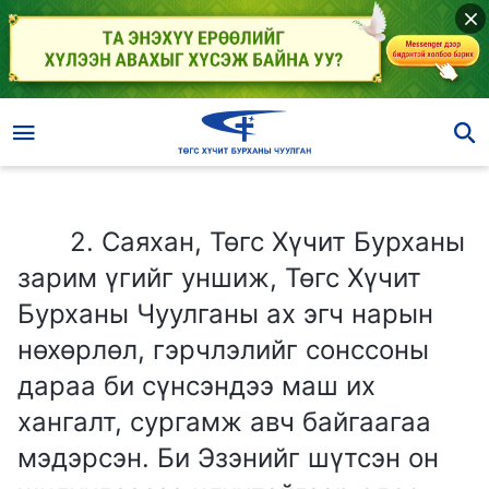
2. Саяхан, Төгс Хүчит Бурханы зарим үгийг уншиж, Төгс Хүчит Бурханы Чуулганы ах эгч нарын нөхөрлөл, гэрчлэлийг сонссоны дараа би сүнсэндээ маш их хангалт, сургамж авч байгаагаа мэдэрсэн. Би Эзэнийг шүтсэн он жилүүдээсээ илүүтэйгээр одоо хавьгүй их зүйлийг ойлгож байна, тиймээс Төгс Хүчит Бурхан бол эргэн ирсэн Эзэн Есүс гэдэг нь дамжиггүй. Гэвч пастор маань намайг Төгс Хүчит Бурханы эцсийн өдрүүдийн ажлыг судалж байгааг мэдсэнээс хойш намайг болиулахын тулд чадах бүхнээ хийж байгаа. Тэр өдөр бүр энэ талаар намайг залхаадаг. Тэр ч байтугай манай гэр бүлээс намайг ажиглаж, Төгс Хүчит Бурханы үгийг уншуулахгүй, чуулганы номлолыг сонсуулахгүй байлгахыг хүссэн байсан. Би дотроо үнэхээр их шаналж байна. Би эдгээрийг хэрхэн туулах ёстой вэ?
2. Саяхан, Төгс Хүчит Бурханы
зарим үгийг уншиж, Төгс Хүчит
Бурханы Чуулганы ах эгч нарын
нөхөрлөл, гэрчлэлийг сонссоны
дараа би сүнсэндээ маш их
хангалт, сургамж авч байгаагаа
мэдэрсэн. Би Эзэнийг шүтсэн он