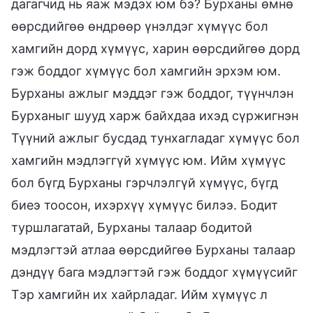
дагагчид нь яаж мэдэх юм бэ? Бурханы өмнө
өөрсдийгөө өндрөөр үнэлдэг хүмүүс бол
хамгийн дорд хүмүүс, харин өөрсдийгөө дорд
гэж боддог хүмүүс бол хамгийн эрхэм юм.
Бурханы ажлыг мэддэг гэж боддог, түүнчлэн
Бурханыг шууд харж байхдаа ихэд сүржигнэн
Түүний ажлыг бусдад тунхагладаг хүмүүс бол
хамгийн мэдлэггүй хүмүүс юм. Ийм хүмүүс
бол бүгд Бурханы гэрчлэлгүй хүмүүс, бүгд
биеэ тоосон, ихэрхүү хүмүүс билээ. Бодит
туршлагатай, Бурханы талаар бодитой
мэдлэгтэй атлаа өөрсдийгөө Бурханы талаар
дэндүү бага мэдлэгтэй гэж боддог хүмүүсийг
Тэр хамгийн их хайрладаг. Ийм хүмүүс л