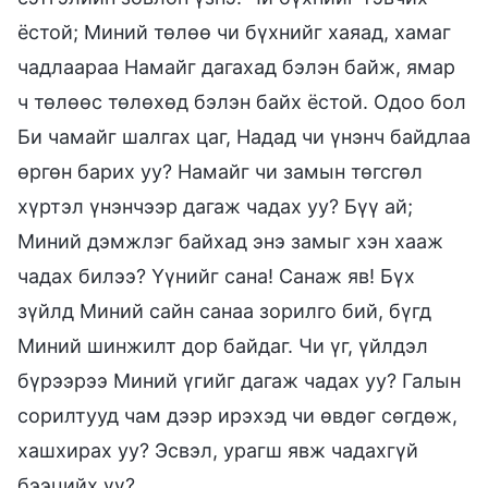
ёстой; Миний төлөө чи бүхнийг хаяад, хамаг
чадлаараа Намайг дагахад бэлэн байж, ямар
ч төлөөс төлөхөд бэлэн байх ёстой. Одоо бол
Би чамайг шалгах цаг, Надад чи үнэнч байдлаа
өргөн барих уу? Намайг чи замын төгсгөл
хүртэл үнэнчээр дагаж чадах уу? Бүү ай;
Миний дэмжлэг байхад энэ замыг хэн хааж
чадах билээ? Үүнийг сана! Санаж яв! Бүх
зүйлд Миний сайн санаа зорилго бий, бүгд
Миний шинжилт дор байдаг. Чи үг, үйлдэл
бүрээрээ Миний үгийг дагаж чадах уу? Галын
сорилтууд чам дээр ирэхэд чи өвдөг сөгдөж,
хашхирах уу? Эсвэл, урагш явж чадахгүй
бээцийх үү?