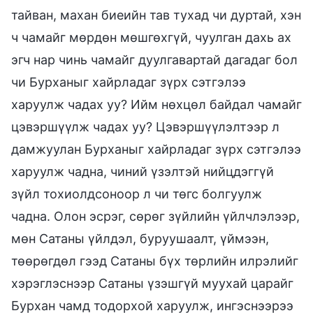
тайван, махан биеийн тав тухад чи дуртай, хэн
ч чамайг мөрдөн мөшгөхгүй, чуулган дахь ах
эгч нар чинь чамайг дуулгавартай дагадаг бол
чи Бурханыг хайрладаг зүрх сэтгэлээ
харуулж чадах уу? Ийм нөхцөл байдал чамайг
цэвэршүүлж чадах уу? Цэвэршүүлэлтээр л
дамжуулан Бурханыг хайрладаг зүрх сэтгэлээ
харуулж чадна, чиний үзэлтэй нийцдэггүй
зүйл тохиолдсоноор л чи төгс болгуулж
чадна. Олон эсрэг, сөрөг зүйлийн үйлчлэлээр,
мөн Сатаны үйлдэл, буруушаалт, үймээн,
төөрөгдөл гээд Сатаны бүх төрлийн илрэлийг
хэрэглэснээр Сатаны үзэшгүй муухай царайг
Бурхан чамд тодорхой харуулж, ингэснээрээ