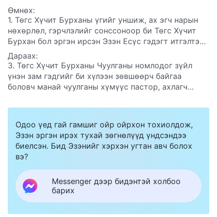
Өмнөх:
1. Төгс Хүчит Бурханы үгийг уншиж, ах эгч нарын
нөхөрлөл, гэрчлэлийг сонссоноор би Төгс Хүчит
Бурхан бол эргэн ирсэн Эзэн Есүс гэдэгт итгэлтэй
болсон бөгөөд одоо Төгс Хүчит Бурханы эцсийн
Дараах:
өдрүүдийн ажлыг хүлээн авч байна. Гэвч саяхан
3. Төгс Хүчит Бурханы Чуулганы номлодог зүйл
манай гэр бүлд тааламжгүй, сэтгэл эмзэглүүлсэн
үнэн зам гэдгийг би хүлээн зөвшөөрч байгаа
зүйл тохиолдсон. Яагаад ийм зүйл тохиолддог юм
боловч манай чуулганы хүмүүс пастор, ахлагч
бол, би үүнийг хэрхэн туулах ёстой вэ?
нарын тараасан худал үг, төөрөгдөлд мэхлэгдсэн
тул тэд бүгдээрээ Төгс Хүчит Бурханы Чуулганд
дайсагнадаг. Төгс Хүчит Бурханы эцсийн
Одоо үед гай гамшиг ойр ойрхон тохиолдож,
өдрүүдийн ажлыг хүлээн авсны дараа намайг
Эзэн эргэн ирэх тухай зөгнөлүүд үндсэндээ
хуучин чуулганы ах эгч нар маань голж, гүтгэн
биелсэн. Бид Эзэнийг хэрхэн угтан авч болох
доромжлох вий гэхээс санаа зовж байна. Миний
вэ?
биеийн хэмжээ хэтэрхий жижиг, би энэ бүхэнтэй
нүүр тулахаар зоригтой биш болохоор яах ёстой
Messenger дээр бидэнтэй холбоо
вэ?
барих