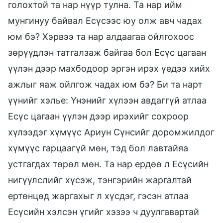
голохтой та нар нүүр тулна. Та нар ийм
мунгинуу байвал Есүсээс юу олж авч чадах
юм бэ? Хэрвээ та нар алдаагаа ойлгохоос
зөрүүдлэн татгалзаж байгаа бол Есүс цагаан
үүлэн дээр махбодоор эргэн ирэх үедээ хийх
ажлыг яаж ойлгож чадах юм бэ? Би та нарт
үүнийг хэлье: Үнэнийг хүлээн авдаггүй атлаа
Есүс цагаан үүлэн дээр ирэхийг сохроор
хүлээдэг хүмүүс Ариун Сүнсийг доромжилдог
хүмүүс гарцаагүй мөн, тэд бол лавтайяа
устгагдах төрөл мөн. Та нар ердөө л Есүсийн
нигүүлслийг хүсэж, тэнгэрийн жаргалтай
ертөнцөд жаргахыг л хүсдэг, гэсэн атлаа
Есүсийн хэлсэн үгийг хэзээ ч дуулгавартай