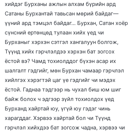
хийдэг Бурханы ажлын алхам бүрийн ард
Сатаны Бурхантай тавьсан мөрий байдаг—
үүний ард тэмцэл байдаг… Бурхан, Сатан хоёр
сүнсний ертөнцөд тулаан хийх үед чи
Бурханыг хэрхэн сэтгэл хангалуун болгож,
Түүнд хийх гэрчлэлдээ хэрхэн бат зогсох
ёстой вэ? Чамд тохиолддог бүхэн асар их
шалгалт гэдгийг, мөн Бурхан чамаар гэрчлэл
хийлгэх хэрэгтэй цаг үе гэдгийг чи мэдэх
ёстой. Гаднаа тэдгээр нь чухал биш юм шиг
байж болох ч эдгээр зүйл тохиолдох үед
Бурханд хайртай юу, үгүй юу гэдэг чинь
харагддаг. Хэрвээ хайртай бол чи Түүнд
гэрчлэл хийхдээ бат зогсож чадна, хэрвээ чи