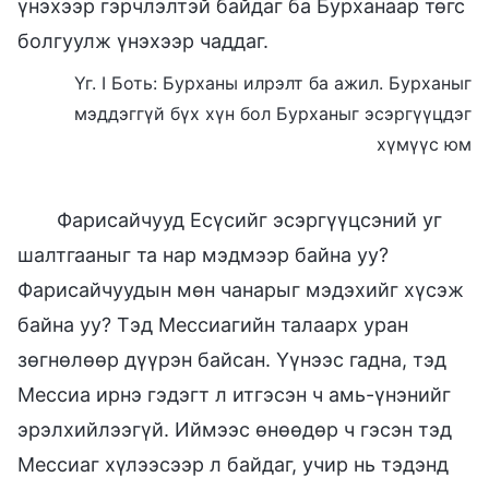
үнэхээр гэрчлэлтэй байдаг ба Бурханаар төгс
болгуулж үнэхээр чаддаг.
Үг. I Боть: Бурханы илрэлт ба ажил. Бурханыг
мэддэггүй бүх хүн бол Бурханыг эсэргүүцдэг
хүмүүс юм
Фарисайчууд Есүсийг эсэргүүцсэний уг
шалтгааныг та нар мэдмээр байна уу?
Фарисайчуудын мөн чанарыг мэдэхийг хүсэж
байна уу? Тэд Мессиагийн талаарх уран
зөгнөлөөр дүүрэн байсан. Үүнээс гадна, тэд
Мессиа ирнэ гэдэгт л итгэсэн ч амь-үнэнийг
эрэлхийлээгүй. Иймээс өнөөдөр ч гэсэн тэд
Мессиаг хүлээсээр л байдаг, учир нь тэдэнд