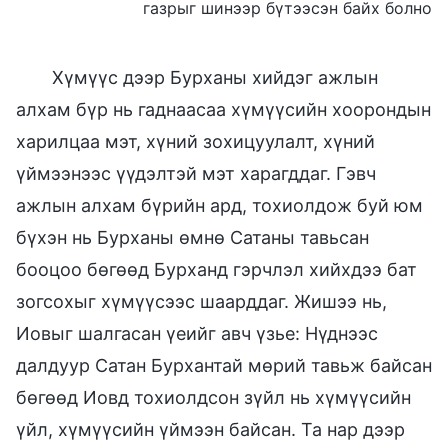
газрыг шинээр бүтээсэн байх болно
Хүмүүс дээр Бурханы хийдэг ажлын
алхам бүр нь гаднаасаа хүмүүсийн хоорондын
харилцаа мэт, хүний зохицуулалт, хүний
үймээнээс үүдэлтэй мэт харагддаг. Гэвч
ажлын алхам бүрийн ард, тохиолдож буй юм
бүхэн нь Бурханы өмнө Сатаны тавьсан
бооцоо бөгөөд Бурханд гэрчлэл хийхдээ бат
зогсохыг хүмүүсээс шаарддаг. Жишээ нь,
Иовыг шалгасан үеийг авч үзье: Нүднээс
далдуур Сатан Бурхантай мөрий тавьж байсан
бөгөөд Иовд тохиолдсон зүйл нь хүмүүсийн
үйл, хүмүүсийн үймээн байсан. Та нар дээр