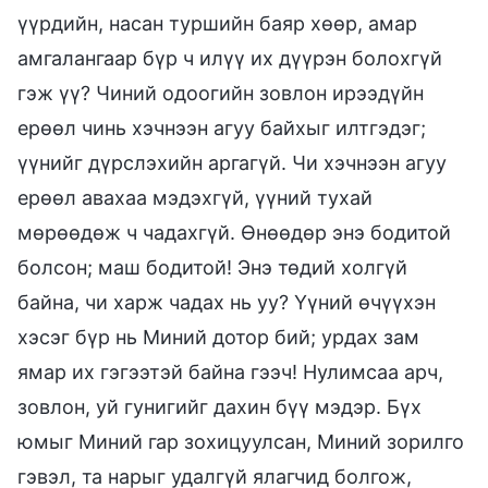
үүрдийн, насан туршийн баяр хөөр, амар
амгалангаар бүр ч илүү их дүүрэн болохгүй
гэж үү? Чиний одоогийн зовлон ирээдүйн
ерөөл чинь хэчнээн агуу байхыг илтгэдэг;
үүнийг дүрслэхийн аргагүй. Чи хэчнээн агуу
ерөөл авахаа мэдэхгүй, үүний тухай
мөрөөдөж ч чадахгүй. Өнөөдөр энэ бодитой
болсон; маш бодитой! Энэ төдий холгүй
байна, чи харж чадах нь уу? Үүний өчүүхэн
хэсэг бүр нь Миний дотор бий; урдах зам
ямар их гэгээтэй байна гээч! Нулимсаа арч,
зовлон, уй гунигийг дахин бүү мэдэр. Бүх
юмыг Миний гар зохицуулсан, Миний зорилго
гэвэл, та нарыг удалгүй ялагчид болгож,