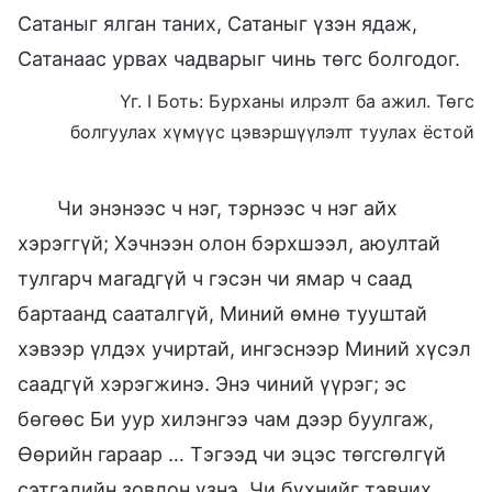
Сатаныг ялган таних, Сатаныг үзэн ядаж,
Сатанаас урвах чадварыг чинь төгс болгодог.
Үг. I Боть: Бурханы илрэлт ба ажил. Төгс
болгуулах хүмүүс цэвэршүүлэлт туулах ёстой
Чи энэнээс ч нэг, тэрнээс ч нэг айх
хэрэггүй; Хэчнээн олон бэрхшээл, аюултай
тулгарч магадгүй ч гэсэн чи ямар ч саад
бартаанд сааталгүй, Миний өмнө тууштай
хэвээр үлдэх учиртай, ингэснээр Миний хүсэл
саадгүй хэрэгжинэ. Энэ чиний үүрэг; эс
бөгөөс Би уур хилэнгээ чам дээр буулгаж,
Өөрийн гараар … Тэгээд чи эцэс төгсгөлгүй
сэтгэлийн зовлон үзнэ. Чи бүхнийг тэвчих