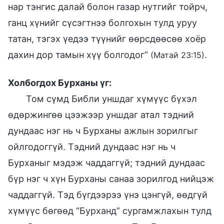
нар тэнгис далай болон газар нутгийг тойрч,
ганц хүнийг сүсэгтнээ болгохын тулд уруу
татан, тэгэх үедээ түүнийг өөрсдөөсөө хоёр
дахин дор тамын хүү болгодог”
.
(Матай 23:15)
Холбогдох Бурханы үг:
Том сүмд Библи уншдаг хүмүүс бүхэл
өдөржингөө цээжээр уншдаг атал тэдний
дундаас нэг нь ч Бурханы ажлын зорилгыг
ойлгодоггүй. Тэдний дундаас нэг нь ч
Бурханыг мэдэж чаддаггүй; тэдний дундаас
бүр нэг ч хүн Бурханы санаа зорилгод нийцэж
чаддаггүй. Тэд бүгдээрээ үнэ цэнгүй, өөдгүй
хүмүүс бөгөөд “Бурханд” сургамжлахын тулд