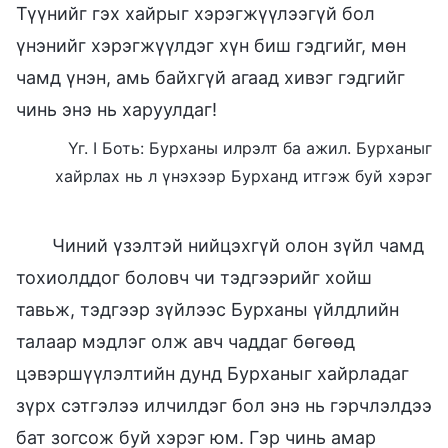
Түүнийг гэх хайрыг хэрэгжүүлээгүй бол
үнэнийг хэрэгжүүлдэг хүн биш гэдгийг, мөн
чамд үнэн, амь байхгүй агаад хивэг гэдгийг
чинь энэ нь харуулдаг!
Үг. I Боть: Бурханы илрэлт ба ажил. Бурханыг
хайрлах нь л үнэхээр Бурханд итгэж буй хэрэг
Чиний үзэлтэй нийцэхгүй олон зүйл чамд
тохиолддог боловч чи тэдгээрийг хойш
тавьж, тэдгээр зүйлээс Бурханы үйлдлийн
талаар мэдлэг олж авч чаддаг бөгөөд
цэвэршүүлэлтийн дунд Бурханыг хайрладаг
зүрх сэтгэлээ илчилдэг бол энэ нь гэрчлэлдээ
бат зогсож буй хэрэг юм. Гэр чинь амар