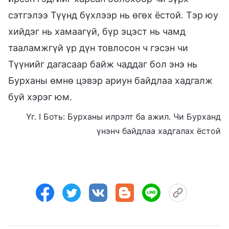
сэтгэлээ Түүнд бүхлээр нь өгөх ёстой. Тэр юу
хийдэг нь хамаагүй, бүр эцэст нь чамд
тааламжгүй үр дүн товлосон ч гэсэн чи
Түүнийг дагасаар байж чаддаг бол энэ нь
Бурханы өмнө цэвэр ариун байдлаа хадгалж
буй хэрэг юм.
Үг. I Боть: Бурханы илрэлт ба ажил. Чи Бурханд
үнэнч байдлаа хадгалах ёстой