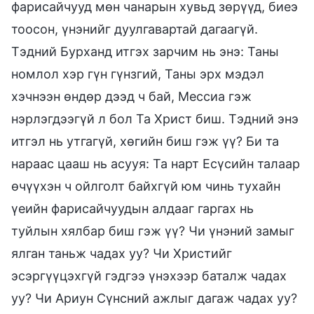
фарисайчууд мөн чанарын хувьд зөрүүд, биеэ
тоосон, үнэнийг дуулгавартай дагаагүй.
Тэдний Бурханд итгэх зарчим нь энэ: Таны
номлол хэр гүн гүнзгий, Таны эрх мэдэл
хэчнээн өндөр дээд ч бай, Мессиа гэж
нэрлэгдээгүй л бол Та Христ биш. Тэдний энэ
итгэл нь утгагүй, хөгийн биш гэж үү? Би та
нараас цааш нь асууя: Та нарт Есүсийн талаар
өчүүхэн ч ойлголт байхгүй юм чинь тухайн
үеийн фарисайчуудын алдааг гаргах нь
туйлын хялбар биш гэж үү? Чи үнэний замыг
ялган таньж чадах уу? Чи Христийг
эсэргүүцэхгүй гэдгээ үнэхээр баталж чадах
уу? Чи Ариун Сүнсний ажлыг дагаж чадах уу?