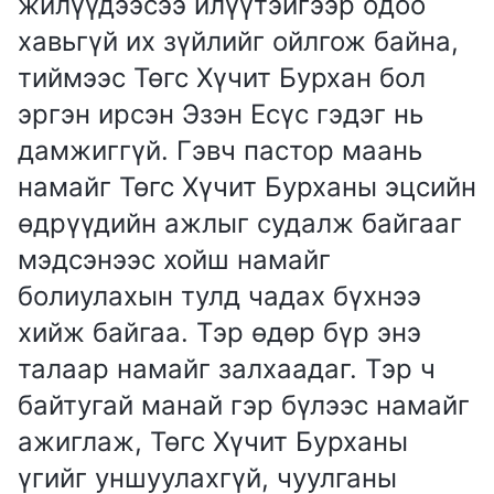
жилүүдээсээ илүүтэйгээр одоо
хавьгүй их зүйлийг ойлгож байна,
тиймээс Төгс Хүчит Бурхан бол
эргэн ирсэн Эзэн Есүс гэдэг нь
дамжиггүй. Гэвч пастор маань
намайг Төгс Хүчит Бурханы эцсийн
өдрүүдийн ажлыг судалж байгааг
мэдсэнээс хойш намайг
болиулахын тулд чадах бүхнээ
хийж байгаа. Тэр өдөр бүр энэ
талаар намайг залхаадаг. Тэр ч
байтугай манай гэр бүлээс намайг
ажиглаж, Төгс Хүчит Бурханы
үгийг уншуулахгүй, чуулганы