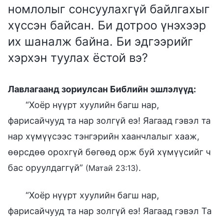
номлолыг сонсуулахгүй байлгахыг
хүссэн байсан. Би дотроо үнэхээр
их шаналж байна. Би эдгээрийг
хэрхэн туулах ёстой вэ?
Лавлагаанд зориулсан Библийн эшлэлүүд:
“Хоёр нүүрт хуулийн багш нар,
фарисайчууд та нар золгүй еэ! Яагаад гэвэл та
нар хүмүүсээс тэнгэрийн хаанчлалыг хааж,
өөрсдөө орохгүй бөгөөд орж буй хүмүүсийг ч
бас оруулдаггүй”
.
(Матай 23:13)
“Хоёр нүүрт хуулийн багш нар,
фарисайчууд та нар золгүй еэ! Яагаад гэвэл Та