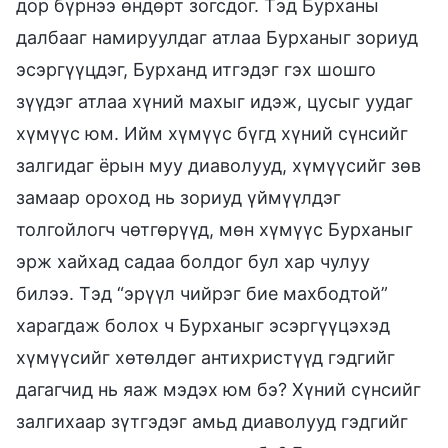
дор бүрнээ өндөрт зогсдог. Тэд Бурханы
далбааг намируулдаг атлаа Бурханыг зориуд
эсэргүүцдэг, Бурханд итгэдэг гэх шошго
зүүдэг атлаа хүний махыг идэж, цусыг уудаг
хүмүүс юм. Ийм хүмүүс бүгд хүний сүнсийг
залгидаг ёрын муу диаволууд, хүмүүсийг зөв
замаар ороход нь зориуд үймүүлдэг
толгойлогч чөтгөрүүд, мөн хүмүүс Бурханыг
эрж хайхад садаа болдог бул хар чулуу
билээ. Тэд “эрүүл чийрэг бие махбодтой”
харагдаж болох ч Бурханыг эсэргүүцэхэд
хүмүүсийг хөтөлдөг антихристүүд гэдгийг
дагагчид нь яаж мэдэх юм бэ? Хүний сүнсийг
залгихаар зүтгэдэг амьд диаволууд гэдгийг