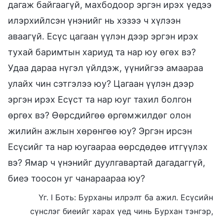
дагаж байгаагүй, махбодоор эргэн ирэх үедээ
илэрхийлсэн үнэнийг нь хэзээ ч хүлээн
аваагүй. Есүс цагаан үүлэн дээр эргэн ирэх
тухай баримтын хариуд та нар юу өгөх вэ?
Удаа дараа нүгэл үйлдэж, үүнийгээ амаараа
улайх чин сэтгэлээ юу? Цагаан үүлэн дээр
эргэн ирэх Есүст та нар юуг тахил болгон
өргөх вэ? Өөрсдийгөө өргөмжилдөг олон
жилийн ажлын хөрөнгөө юу? Эргэн ирсэн
Есүсийг та нар юугаараа өөрсдөдөө итгүүлэх
вэ? Ямар ч үнэнийг дуулгавартай дагадаггүй,
биеэ тоосон уг чанараараа юу?
Үг. I Боть: Бурханы илрэлт ба ажил. Есүсийн
сүнслэг биеийг харах үед чинь Бурхан тэнгэр,