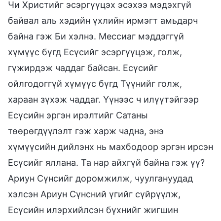
Чи Христийг эсэргүүцэх эсэхээ мэдэхгүй
байвал аль хэдийн үхлийн ирмэгт амьдарч
байна гэж Би хэлнэ. Мессиаг мэддэггүй
хүмүүс бүгд Есүсийг эсэргүүцэж, голж,
гүжирдэж чаддаг байсан. Есүсийг
ойлгодоггүй хүмүүс бүгд Түүнийг голж,
хараан зүхэж чаддаг. Үүнээс ч илүүтэйгээр
Есүсийн эргэн ирэлтийг Сатаны
төөрөгдүүлэлт гэж харж чадна, энэ
хүмүүсийн дийлэнх нь махбодоор эргэн ирсэн
Есүсийг яллана. Та нар айхгүй байна гэж үү?
Ариун Сүнсийг доромжилж, чуулгануудад
хэлсэн Ариун Сүнсний үгийг сүйрүүлж,
Есүсийн илэрхийлсэн бүхнийг жигшин