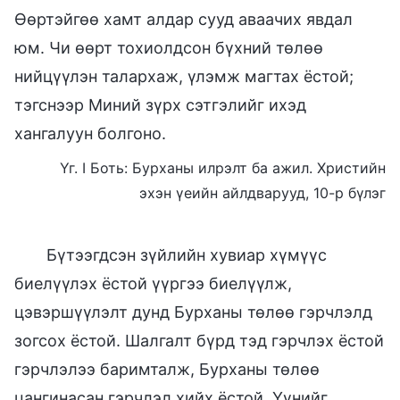
Өөртэйгөө хамт алдар сууд аваачих явдал
юм. Чи өөрт тохиолдсон бүхний төлөө
нийцүүлэн талархаж, үлэмж магтах ёстой;
тэгснээр Миний зүрх сэтгэлийг ихэд
хангалуун болгоно.
Үг. I Боть: Бурханы илрэлт ба ажил. Христийн
эхэн үеийн айлдварууд, 10-р бүлэг
Бүтээгдсэн зүйлийн хувиар хүмүүс
биелүүлэх ёстой үүргээ биелүүлж,
цэвэршүүлэлт дунд Бурханы төлөө гэрчлэлд
зогсох ёстой. Шалгалт бүрд тэд гэрчлэх ёстой
гэрчлэлээ баримталж, Бурханы төлөө
цангинасан гэрчлэл хийх ёстой. Үүнийг