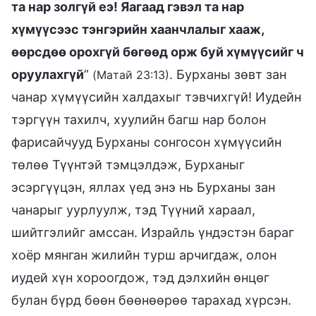
та нар золгүй еэ! Яагаад гэвэл та нар
хүмүүсээс тэнгэрийн хаанчлалыг хааж,
өөрсдөө орохгүй бөгөөд орж буй хүмүүсийг ч
оруулахгүй
”
. Бурханы зөвт зан
(Maтай 23:13)
чанар хүмүүсийн халдахыг тэвчихгүй! Иудейн
тэргүүн тахилч, хуулийн багш нар болон
фарисайчууд Бурханы сонгосон хүмүүсийн
төлөө Түүнтэй тэмцэлдэж, Бурханыг
эсэргүүцэн, яллах үед энэ нь Бурханы зан
чанарыг уурлуулж, тэд Түүний хараал,
шийтгэлийг амссан. Израйль үндэстэн бараг
хоёр мянган жилийн турш арчигдаж, олон
иудей хүн хороогдож, тэд дэлхийн өнцөг
булан бүрд бөөн бөөнөөрөө тарахад хүрсэн.