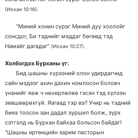
.
(Иохан 10:16)
“Миний хонин сүрэг Миний дуу хоолойг
сонсдог, Би тэднийг мэддэг бөгөөд тэд
Намайг дагадаг”
.
(Иохан 10:27)
Холбогдох Бурханы үг:
Бид шашны хүрээний олон удирдагчид
сайн мэдээг ахин дахин номлосон боловч
үнэнийг яаж ч нөхөрлөлөө гэсэн тэд хүлээн
зөвшөөрөхгүй. Яагаад тэр вэ? Учир нь тэдний
биеэ тоосон зан дадал зуршил болж, зүрх
сэтгэлд нь Бурхан байхаа больсон байдаг!
“Шашны ертөнцийн зарим пасторын