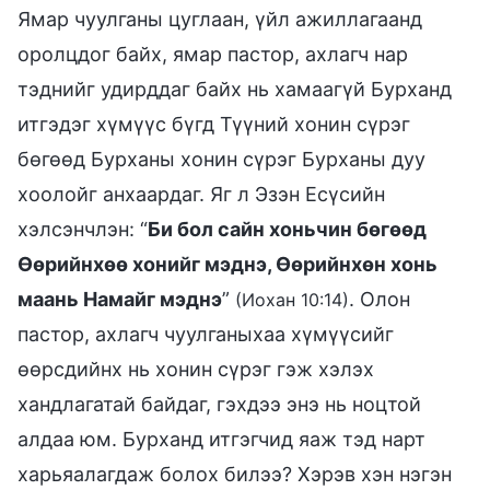
Ямар чуулганы цуглаан, үйл ажиллагаанд
оролцдог байх, ямар пастор, ахлагч нар
тэднийг удирддаг байх нь хамаагүй Бурханд
итгэдэг хүмүүс бүгд Түүний хонин сүрэг
бөгөөд Бурханы хонин сүрэг Бурханы дуу
хоолойг анхаардаг. Яг л Эзэн Есүсийн
хэлсэнчлэн: “
Би бол сайн хоньчин бөгөөд
Өөрийнхөө хонийг мэднэ, Өөрийнхөн хонь
маань Намайг мэднэ
”
. Олон
(Иохан 10:14)
пастор, ахлагч чуулганыхаа хүмүүсийг
өөрсдийнх нь хонин сүрэг гэж хэлэх
хандлагатай байдаг, гэхдээ энэ нь ноцтой
алдаа юм. Бурханд итгэгчид яаж тэд нарт
харьяалагдаж болох билээ? Хэрэв хэн нэгэн