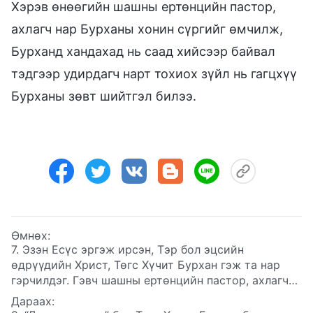
Хэрэв өнөөгийн шашны ертөнцийн пастор,
ахлагч нар Бурханы хонин сүргийг өмчилж,
Бурханд хандахад нь саад хийсээр байвал
тэдгээр удирдагч нарт тохиох зүйл нь гагцхүү
Бурханы зөвт шийтгэл билээ.
Өмнөх:
7. Эзэн Есүс эргэж ирсэн, Тэр бол эцсийн
өдрүүдийн Христ, Төгс Хүчит Бурхан гэж та нар
гэрчилдэг. Гэвч шашны ертөнцийн пастор, ахлагч
нар та нарын итгэдэг зүйл Эзэн Есүс биш, Төгс
Дараах:
Хүчит Бурханы Чуулган Христийн шашинд