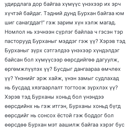
удирдлага дор байгаа хүмүүс үнэхээр их эрч
хүчтэй байдаг. Тэдний дунд Бурхан байгаа юм
шиг санагддаг!” гэж зарим хүн хэлж магад.
Номлол нь хэчнээн сүрлэг байлаа ч гэсэн тэр
пасторууд Бурханыг мэддэг гэж үү? Хэрэв тэд
Бурханыг зүрх сэтгэлдээ үнэхээр хүндэлдэг
байсан бол хүмүүсээр өөрсдийгөө дагуулж,
өргөмжлүүлэх үү? Бусдыг дангаараа өмчлөх
үү? Үнэнийг эрж хайж, үнэн замыг судлахад
нь бусдад хязгаарлалт тогтоож зүрхлэх үү?
Хэрэв тэд Бурханы хоньд бол үнэндээ
өөрсдийнх нь гэж итгэн, Бурханы хоньд бүгд
өөрсдийг нь сонсох ёстой гэж боддог бол
өөрсдөө Бурхан мэт аашилж байгаа хэрэг бус