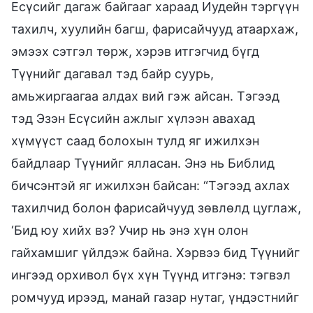
Есүсийг дагаж байгааг хараад Иудейн тэргүүн
тахилч, хуулийн багш, фарисайчууд атаархаж,
эмээх сэтгэл төрж, хэрэв итгэгчид бүгд
Түүнийг дагавал тэд байр суурь,
амьжиргаагаа алдах вий гэж айсан. Тэгээд
тэд Эзэн Есүсийн ажлыг хүлээн авахад
хүмүүст саад болохын тулд яг ижилхэн
байдлаар Түүнийг ялласан. Энэ нь Библид
бичсэнтэй яг ижилхэн байсан: “Тэгээд ахлах
тахилчид болон фарисайчууд зөвлөлд цуглаж,
‘Бид юу хийх вэ? Учир нь энэ хүн олон
гайхамшиг үйлдэж байна. Хэрвээ бид Түүнийг
ингээд орхивол бүх хүн Түүнд итгэнэ: тэгвэл
ромчууд ирээд, манай газар нутаг, үндэстнийг