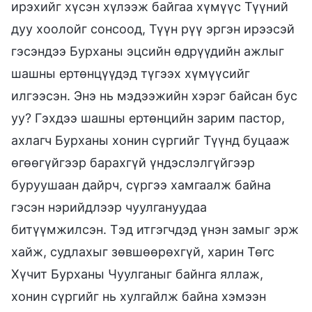
ирэхийг хүсэн хүлээж байгаа хүмүүс Түүний
дуу хоолойг сонсоод, Түүн рүү эргэн ирээсэй
гэсэндээ Бурханы эцсийн өдрүүдийн ажлыг
шашны ертөнцүүдэд түгээх хүмүүсийг
илгээсэн. Энэ нь мэдээжийн хэрэг байсан бус
уу? Гэхдээ шашны ертөнцийн зарим пастор,
ахлагч Бурханы хонин сүргийг Түүнд буцааж
өгөөгүйгээр барахгүй үндэслэлгүйгээр
буруушаан дайрч, сүргээ хамгаалж байна
гэсэн нэрийдлээр чуулгануудаа
битүүмжилсэн. Тэд итгэгчдэд үнэн замыг эрж
хайж, судлахыг зөвшөөрөхгүй, харин Төгс
Хүчит Бурханы Чуулганыг байнга яллаж,
хонин сүргийг нь хулгайлж байна хэмээн