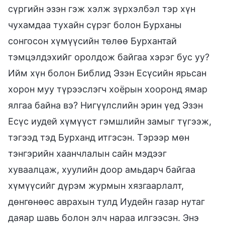
сүргийн эзэн гэж хэлж зүрхэлбэл тэр хүн
чухамдаа тухайн сүрэг болон Бурханы
сонгосон хүмүүсийн төлөө Бурхантай
тэмцэлдэхийг оролдож байгаа хэрэг бус уу?
Ийм хүн болон Библид Эзэн Есүсийн ярьсан
хорон муу түрээслэгч хоёрын хооронд ямар
ялгаа байна вэ? Нигүүлслийн эрин үед Эзэн
Есүс иудей хүмүүст гэмшлийн замыг түгээж,
тэгээд тэд Бурханд итгэсэн. Тэрээр мөн
тэнгэрийн хаанчлалын сайн мэдээг
хуваалцаж, хуулийн доор амьдарч байгаа
хүмүүсийг дүрэм журмын хязгаарлалт,
дөнгөнөөс аврахын тулд Иудейн газар нутаг
даяар шавь болон элч нараа илгээсэн. Энэ