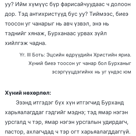
уу? Ийм хүмүүс бүр фарисайчуудаас ч долоон
дор. Тэд антихристүүд бус уу? Тиймээс, биеэ
тоосон уг чанарыг нь авч үзвэл, энэ нь
тэднийг хянаж, Бурханаас урвах зүйл
хийлгэж чадна.
Үг. III Боть: Эцсийн өдрүүдийн Христийн яриа.
Хүний биеэ тоосон уг чанар бол Бурханыг
эсэргүүцдэгийнх нь уг үндэс юм
Хүний нөхөрлөл:
Эзэнд итгэдэг бүх хүн итгэгчид Бурханд
харьяалагддаг гэдгийг мэднэ; тэд ямар нэгэн
урсгалд ч тэр, ямар нэгэн урсгалын удирдагч,
пастор, ахлагчдад ч тэр огт харьяалагддаггүй.