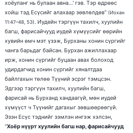
хоёуланг нь булаан авна…’ гэв. Тэр өдрөөс
хойш тэд Есүсийг алахаар зөвлөлдөв”
(Иохан
. Иудейн тэргүүн тахилч, хуулийн
11:47–48, 53)
багш, фарисайчууд иудей хүмүүсийг өөрийн
хувийн өмч мэт үзэж, Бурханы хонин сүргийг
чанга барьдаг байсан. Бурхан ажиллахаар
ирж, хонин сүргийг буцаан авах болоход
удирдагчид хонин сүргийг хяналтдаа
байлгахын төлөө Түүний эсрэг тэмцсэн.
Эдгээр тэргүүн тахилч, хуулийн багш,
фарисай нь Бурханд хандаагүй, мөн иудей
хүмүүст ч Түүнийг дагахыг зөвшөөрөөгүй.
Эзэн Есүс тэднийг зэмлэн ингэж хэлсэн,
“
Хоёр нүүрт хуулийн багш нар, фарисайчууд