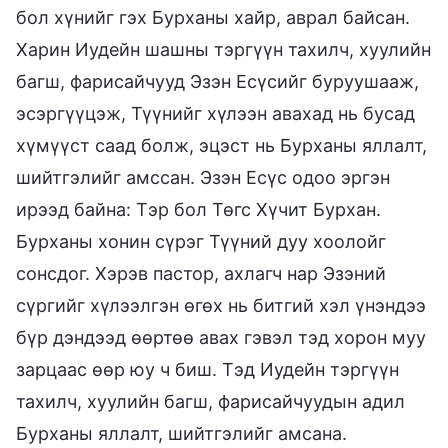
бол хүнийг гэх Бурханы хайр, аврал байсан.
Харин Иудейн шашны тэргүүн тахилч, хуулийн
багш, фарисайчууд Эзэн Есүсийг буруушааж,
эсэргүүцэж, Түүнийг хүлээн авахад нь бусад
хүмүүст саад болж, эцэст нь Бурханы яллалт,
шийтгэлийг амссан. Эзэн Есүс одоо эргэн
ирээд байна: Тэр бол Төгс Хүчит Бурхан.
Бурханы хонин сүрэг Түүний дуу хоолойг
сонсдог. Хэрэв пастор, ахлагч нар Эзэний
сүргийг хүлээлгэн өгөх нь битгий хэл үнэндээ
бүр дэндээд өөртөө авах гэвэл тэд хорон муу
зарцаас өөр юу ч биш. Тэд Иудейн тэргүүн
тахилч, хуулийн багш, фарисайчуудын адил
Бурханы яллалт, шийтгэлийг амсана.