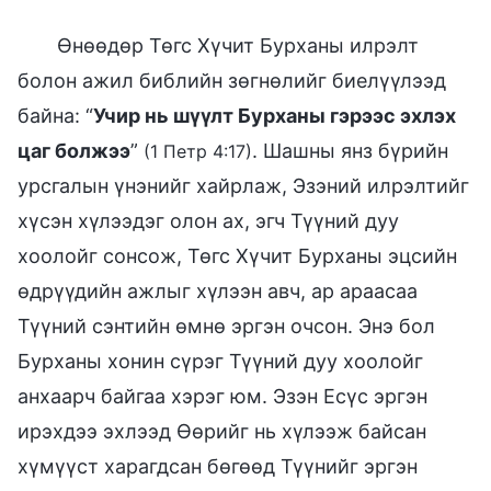
Өнөөдөр Төгс Хүчит Бурханы илрэлт
болон ажил библийн зөгнөлийг биелүүлээд
байна: “
Учир нь шүүлт Бурханы гэрээс эхлэх
цаг болжээ
”
. Шашны янз бүрийн
(1 Петр 4:17)
урсгалын үнэнийг хайрлаж, Эзэний илрэлтийг
хүсэн хүлээдэг олон ах, эгч Түүний дуу
хоолойг сонсож, Төгс Хүчит Бурханы эцсийн
өдрүүдийн ажлыг хүлээн авч, ар араасаа
Түүний сэнтийн өмнө эргэн очсон. Энэ бол
Бурханы хонин сүрэг Түүний дуу хоолойг
анхаарч байгаа хэрэг юм. Эзэн Есүс эргэн
ирэхдээ эхлээд Өөрийг нь хүлээж байсан
хүмүүст харагдсан бөгөөд Түүнийг эргэн