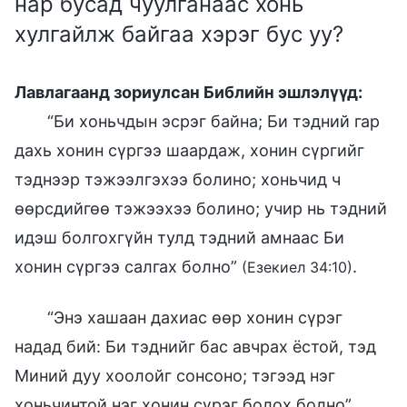
нар бусад чуулганаас хонь
хулгайлж байгаа хэрэг бус уу?
Лавлагаанд зориулсан Библийн эшлэлүүд:
“Би хоньчдын эсрэг байна; Би тэдний гар
дахь хонин сүргээ шаардаж, хонин сүргийг
тэднээр тэжээлгэхээ болино; хоньчид ч
өөрсдийгөө тэжээхээ болино; учир нь тэдний
идэш болгохгүйн тулд тэдний амнаас Би
хонин сүргээ салгах болно”
.
(Езекиел 34:10)
“Энэ хашаан дахиас өөр хонин сүрэг
надад бий: Би тэднийг бас авчрах ёстой, тэд
Миний дуу хоолойг сонсоно; тэгээд нэг
хоньчинтой нэг хонин сүрэг болох болно”