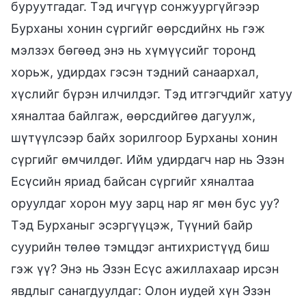
буруутгадаг. Тэд ичгүүр сонжуургүйгээр
Бурханы хонин сүргийг өөрсдийнх нь гэж
мэлзэх бөгөөд энэ нь хүмүүсийг торонд
хорьж, удирдах гэсэн тэдний санаархал,
хүслийг бүрэн илчилдэг. Тэд итгэгчдийг хатуу
хяналтаа байлгаж, өөрсдийгөө дагуулж,
шүтүүлсээр байх зорилгоор Бурханы хонин
сүргийг өмчилдөг. Ийм удирдагч нар нь Эзэн
Есүсийн яриад байсан сүргийг хяналтаа
оруулдаг хорон муу зарц нар яг мөн бус уу?
Тэд Бурханыг эсэргүүцэж, Түүний байр
суурийн төлөө тэмцдэг антихристүүд биш
гэж үү? Энэ нь Эзэн Есүс ажиллахаар ирсэн
явдлыг санагдуулдаг: Олон иудей хүн Эзэн