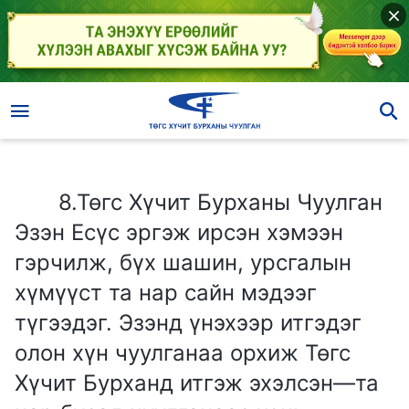
8.Төгс Хүчит Бурханы Чуулган Эзэн Есүс эргэж ирсэн хэмээн гэрчилж, бүх шашин, урсгалын хүмүүст та нар сайн мэдээг түгээдэг. Эзэнд үнэхээр итгэдэг олон хүн чуулганаа орхиж Төгс Хүчит Бурханд итгэж эхэлсэн—та нар бусад чуулганаас хонь хулгайлж байгаа хэрэг бус уу?
8.Төгс Хүчит Бурханы Чуулган
Эзэн Есүс эргэж ирсэн хэмээн
гэрчилж, бүх шашин, урсгалын
хүмүүст та нар сайн мэдээг
түгээдэг. Эзэнд үнэхээр итгэдэг
олон хүн чуулганаа орхиж Төгс
Хүчит Бурханд итгэж эхэлсэн—та