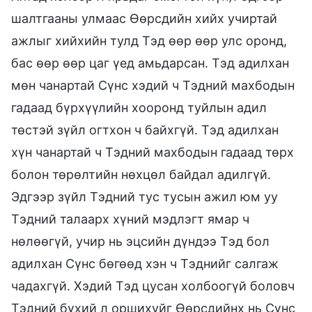
шалтгааны улмаас Өөрсдийн хийх учиртай
ажлыг хийхийн тулд Тэд өөр өөр улс оронд,
бас өөр өөр цаг үед амьдарсан. Тэд адилхан
мөн чанартай Сүнс хэдий ч Тэдний махбодын
гадаад бүрхүүлийн хооронд туйлын адил
төстэй зүйл огтхон ч байхгүй. Тэд адилхан
хүн чанартай ч Тэдний махбодын гадаад төрх
болон төрөлтийн нөхцөл байдал адилгүй.
Эдгээр зүйл Тэдний тус тусын ажил юм уу
Тэдний талаарх хүний мэдлэгт ямар ч
нөлөөгүй, учир нь эцсийн дүндээ Тэд бол
адилхан Сүнс бөгөөд хэн ч Тэднийг салгаж
чадахгүй. Хэдий Тэд цусан холбоогүй боловч
Тэдний бүхий л оршихуйг Өөрсдийнх нь Сүнс