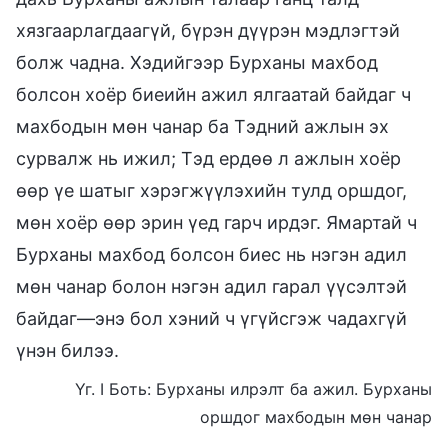
хязгаарлагдаагүй, бүрэн дүүрэн мэдлэгтэй
болж чадна. Хэдийгээр Бурханы махбод
болсон хоёр биеийн ажил ялгаатай байдаг ч
махбодын мөн чанар ба Тэдний ажлын эх
сурвалж нь ижил; Тэд ердөө л ажлын хоёр
өөр үе шатыг хэрэгжүүлэхийн тулд оршдог,
мөн хоёр өөр эрин үед гарч ирдэг. Ямартай ч
Бурханы махбод болсон биес нь нэгэн адил
мөн чанар болон нэгэн адил гарал үүсэлтэй
байдаг—энэ бол хэний ч үгүйсгэж чадахгүй
үнэн билээ.
Үг. I Боть: Бурханы илрэлт ба ажил. Бурханы
оршдог махбодын мөн чанар