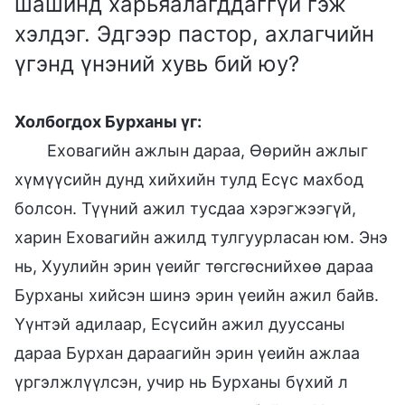
шашинд харьяалагддаггүй гэж
хэлдэг. Эдгээр пастор, ахлагчийн
үгэнд үнэний хувь бий юу?
Холбогдох Бурханы үг:
Еховагийн ажлын дараа, Өөрийн ажлыг
хүмүүсийн дунд хийхийн тулд Есүс махбод
болсон. Түүний ажил тусдаа хэрэгжээгүй,
харин Еховагийн ажилд тулгуурласан юм. Энэ
нь, Хуулийн эрин үеийг төгсгөснийхөө дараа
Бурханы хийсэн шинэ эрин үеийн ажил байв.
Үүнтэй адилаар, Есүсийн ажил дууссаны
дараа Бурхан дараагийн эрин үеийн ажлаа
үргэлжлүүлсэн, учир нь Бурханы бүхий л