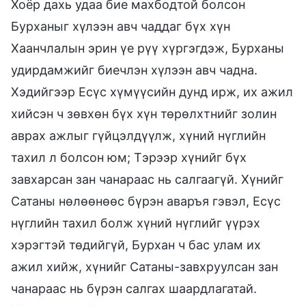
Хоёр дахь удаа бие махбодтой болсон
Бурханыг хүлээн авч чаддаг бүх хүн
Хаанчлалын эрин үе рүү хүргэгдэж, Бурханы
удирдамжийг биечлэн хүлээн авч чадна.
Хэдийгээр Есүс хүмүүсийн дунд ирж, их ажил
хийсэн ч зөвхөн бүх хүн төрөлхтнийг золин
аврах ажлыг гүйцэлдүүлж, хүний нүглийн
тахил л болсон юм; Тэрээр хүнийг бүх
завхарсан зан чанараас нь салгаагүй. Хүнийг
Сатаны нөлөөнөөс бүрэн аваръя гэвэл, Есүс
нүглийн тахил болж хүний нүглийг үүрэх
хэрэгтэй төдийгүй, Бурхан ч бас улам их
ажил хийж, хүнийг Сатаны-завхруулсан зан
чанараас нь бүрэн салгах шаардлагатай.