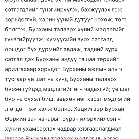
сэтгэгдлийг гүнзгийрүүлж, бэхжүүлэх гэж
зорьдоггүй, харин үүний дутууг нөхөж, төгс
болгож, Бурханы талаарх хүний мэдлэгийг
гүнзгийрүүлж, хүмүүсийн зүрх сэтгэлд
оршдог бүх дүрмийг эвдэж, тэдний зүрх
сэтгэл дэх Бурханы эндүү ташаа төрхийг
арилгахаар зорьдог. Бурханы ажлын аль ч
тусгаар үе шат нь хүнд Бурханы талаарх
бүрэн гүйцэд мэдлэгийг өгч чадахгүй; үе шат
бүр нь бүхэл биш, зөвхөн нэг хэсэг мэдлэгийг
л өгдөг гэж хэлж болно. Хэдийгээр Бурхан
Өөрийн зан чанарыг бүрэн илэрхийлсэн ч
хүний ухамсарлах чадвар хязгаарлагдмал
учраас Бурханы талаарх мэдлэг нь хагас