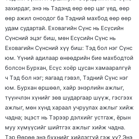
захирдаг, энэ нь Тэдэнд өөр өөр цаг үед, өөр
өөр ажил оноодог ба Тэдний махбод өөр өөр
удам судартай. Еховагийн Сүнс нь Есүсийн
Сүнсний эцэг биш, мөн Есүсийн Сүнс нь
Еховагийн Сүнсний хүү биш: Тэд бол нэг Сүнс
юм. Үүний адилаар өнөөдрийн бие махбодтой
болсон Бурхан, Есүс хоёр цусан хамааралгүй
ч Тэд бол нэг; яагаад гэвэл, Тэдний Сүнс нэг
юм. Бурхан өршөөл, хайр энэрлийн ажлыг,
түүнчлэн хүнийг зөв шударгаар шүүж, гэсгээх
ажлыг, мөн хүнд хараал учруулах ажлыг хийж
чадна; эцэст нь Тэрээр дэлхийг устгаж, ёрын
муу хүмүүсийг шийтгэх ажлыг хийж чадна.
Тэр Өөрөө энэ бүхнийг хийдэггүй гэж үү? Энэ