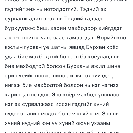
гэдгийг энэ нь нотолдоггүй. Тэдний эх
сурвалж адил эсэх нь Тэдний гадаад
бүрхүүлээс биш, харин махбодоор хийгддэг
ажлын шинж чанараас хамаардаг. Өөрийнхөө
ажлын гурван үе шатны явцад Бурхан хоёр
удаа бие махбодтой болсон ба хоёуланд нь
бие махбодтой болсон Бурханы ажил шинэ
эрин үеийг нээж, шинэ ажлыг эхлүүлдэг;
ингэж бие махбодтой болсон нь нэг нэгнээ
харилцан нөхдөг. Энэ хоёр махбод үнэндээ
нэг эх сурвалжаас ирсэн гэдгийг хүний
нүдээр танин мэдэх боломжгүй юм. Энэ нь
хүний нүдний юм уу хүний оюун ухааны
чадвараас хэтийдсэн зүйл гэдгийг хэлэх нь