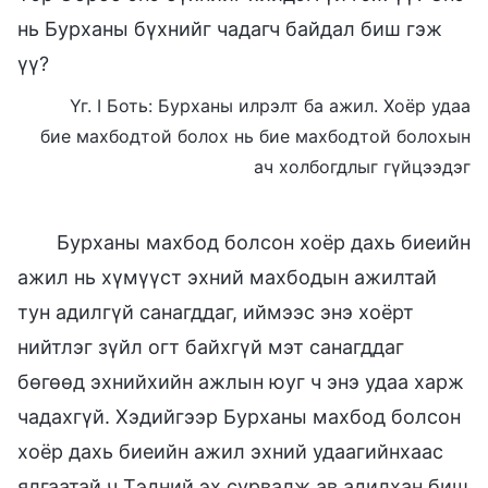
нь Бурханы бүхнийг чадагч байдал биш гэж
үү?
Үг. I Боть: Бурханы илрэлт ба ажил. Хоёр удаа
бие махбодтой болох нь бие махбодтой болохын
ач холбогдлыг гүйцээдэг
Бурханы махбод болсон хоёр дахь биеийн
ажил нь хүмүүст эхний махбодын ажилтай
тун адилгүй санагддаг, иймээс энэ хоёрт
нийтлэг зүйл огт байхгүй мэт санагддаг
бөгөөд эхнийхийн ажлын юуг ч энэ удаа харж
чадахгүй. Хэдийгээр Бурханы махбод болсон
хоёр дахь биеийн ажил эхний удаагийнхаас
ялгаатай ч Тэдний эх сурвалж ав адилхан биш