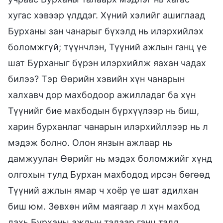
хугас хэвээр үлддэг. Хүний хэлийг ашиглаад
Бурханы зан чанарыг бүхэлд нь илэрхийлэх
боломжгүй; түүнчлэн, Түүний ажлын ганц үе
шат Бурханыг бүрэн илэрхийлж яахан чадах
билээ? Тэр Өөрийн хэвийн хүн чанарын
халхавч дор махбодоор ажилладаг ба хүн
Түүнийг бие махбодын бүрхүүлээр нь биш,
харин бурханлаг чанарын илэрхийллээр нь л
мэдэж болно. Олон янзын ажлаар нь
дамжуулан Өөрийг нь мэдэх боломжийг хүнд
олгохын тулд Бурхан махбодод ирсэн бөгөөд
Түүний ажлын ямар ч хоёр үе шат адилхан
биш юм. Зөвхөн ийм маягаар л хүн махбод
дахь Бурханы ажлын талаар ганц талд