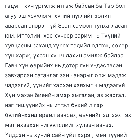
гэдэгт хүн үргэлж итгэж байсан ба Тэр бол
агуу эш үзүүлэгч, хүний нүглийг золин
аварсан энэрэнгүй Эзэн хэмээн тунхагласан
юм. Итгэлийнхээ хүчээр зарим нь Түүний
хувцасны заханд хүрэх төдийд эдгэж, сохор
хүн харж, үхсэн хүн ч дахин амилж байлаа.
Гэвч хүн өөрийнх нь дотор гүн үндэслэсэн
завхарсан сатанлаг зан чанарыг олж мэдэж
чадаагүй, үүнийг хэрхэн хаяхыг ч мэдээгүй.
Хүн махан биеийн амар амгалан, аз жаргал,
нэг гишүүнийх нь итгэл бүхий л гэр
бүлийнхэнд ерөөл авчрах, өвчнийг эдгээх гэх
мэт ихээхэн нигүүлслийг хүлээн авчээ.
Үлдсэн нь хүний сайн үйл хэрэг, мөн түүний