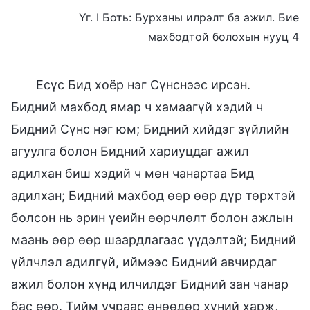
Үг. I Боть: Бурханы илрэлт ба ажил. Бие
махбодтой болохын нууц 4
Есүс Бид хоёр нэг Сүнснээс ирсэн.
Бидний махбод ямар ч хамаагүй хэдий ч
Бидний Сүнс нэг юм; Бидний хийдэг зүйлийн
агуулга болон Бидний хариуцдаг ажил
адилхан биш хэдий ч мөн чанартаа Бид
адилхан; Бидний махбод өөр өөр дүр төрхтэй
болсон нь эрин үеийн өөрчлөлт болон ажлын
маань өөр өөр шаардлагаас үүдэлтэй; Бидний
үйлчлэл адилгүй, иймээс Бидний авчирдаг
ажил болон хүнд илчилдэг Бидний зан чанар
бас өөр. Тийм учраас өнөөдөр хүний харж,