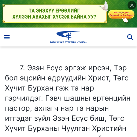
7. Эзэн Есүс эргэж ирсэн, Тэр бол эцсийн өдрүүдийн Христ, Төгс Хүчит Бурхан гэж та нар гэрчилдэг. Гэвч шашны ертөнцийн пастор, ахлагч нар та нарын итгэдэг зүйл Эзэн Есүс биш, Төгс Хүчит Бурханы Чуулган Христийн шашинд харьяалагддаггүй гэж хэлдэг. Эдгээр пастор, ахлагчийн үгэнд үнэний хувь бий юу?
7. Эзэн Есүс эргэж ирсэн, Тэр
бол эцсийн өдрүүдийн Христ, Төгс
Хүчит Бурхан гэж та нар
гэрчилдэг. Гэвч шашны ертөнцийн
пастор, ахлагч нар та нарын
итгэдэг зүйл Эзэн Есүс биш, Төгс
Хүчит Бурханы Чуулган Христийн