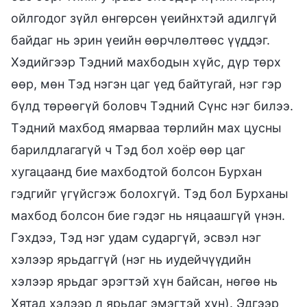
ойлгодог зүйл өнгөрсөн үеийнхтэй адилгүй
байдаг нь эрин үеийн өөрчлөлтөөс үүддэг.
Хэдийгээр Тэдний махбодын хүйс, дүр төрх
өөр, мөн Тэд нэгэн цаг үед байтугай, нэг гэр
бүлд төрөөгүй боловч Тэдний Сүнс нэг билээ.
Тэдний махбод ямарваа төрлийн мах цусны
барилдлагагүй ч Тэд бол хоёр өөр цаг
хугацаанд бие махбодтой болсон Бурхан
гэдгийг үгүйсгэж болохгүй. Тэд бол Бурханы
махбод болсон бие гэдэг нь няцаашгүй үнэн.
Гэхдээ, Тэд нэг удам сударгүй, эсвэл нэг
хэлээр ярьдаггүй (нэг нь иудейчүүдийн
хэлээр ярьдаг эрэгтэй хүн байсан, нөгөө нь
Хятад хэлээр л ярьдаг эмэгтэй хүн). Эдгээр