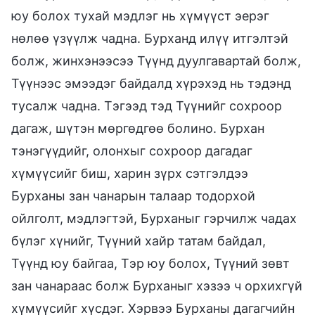
юу болох тухай мэдлэг нь хүмүүст эерэг
нөлөө үзүүлж чадна. Бурханд илүү итгэлтэй
болж, жинхэнээсээ Түүнд дуулгавартай болж,
Түүнээс эмээдэг байдалд хүрэхэд нь тэдэнд
тусалж чадна. Тэгээд тэд Түүнийг сохроор
дагаж, шүтэн мөргөдгөө болино. Бурхан
тэнэгүүдийг, олонхыг сохроор дагадаг
хүмүүсийг биш, харин зүрх сэтгэлдээ
Бурханы зан чанарын талаар тодорхой
ойлголт, мэдлэгтэй, Бурханыг гэрчилж чадах
бүлэг хүнийг, Түүний хайр татам байдал,
Түүнд юу байгаа, Тэр юу болох, Түүний зөвт
зан чанараас болж Бурханыг хэзээ ч орхихгүй
хүмүүсийг хүсдэг. Хэрвээ Бурханы дагагчийн