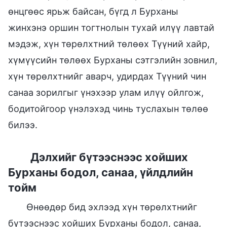
өнцгөөс ярьж байсан, бүгд л Бурханы
жинхэнэ оршин тогтнолын тухай илүү лавтай
мэдэж, хүн төрөлхтний төлөөх Түүний хайр,
хүмүүсийн төлөөх Бурханы сэтгэлийн зовнил,
хүн төрөлхтнийг аварч, удирдах Түүний чин
санаа зорилгыг үнэхээр улам илүү ойлгож,
бодитойгоор үнэлэхэд чинь туслахын төлөө
билээ.
Дэлхийг бүтээснээс хойших
Бурханы бодол, санаа, үйлдлийн
тойм
Өнөөдөр бид эхлээд хүн төрөлхтнийг
бүтээснээс хойших Бурханы бодол, санаа,