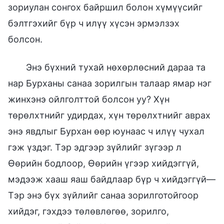
зориулан сонгох байршил болон хүмүүсийг
бэлтгэхийг бүр ч илүү хүсэн эрмэлзэх
болсон.
Энэ бүхний тухай нөхөрлөсний дараа та
нар Бурханы санаа зорилгын талаар ямар нэг
жинхэнэ ойлголттой болсон уу? Хүн
төрөлхтнийг удирдах, хүн төрөлхтнийг аврах
энэ явдлыг Бурхан өөр юунаас ч илүү чухал
гэж үздэг. Тэр эдгээр зүйлийг зүгээр л
Өөрийн бодлоор, Өөрийн үгээр хийдэггүй,
мэдээж хааш яаш байдлаар бүр ч хийдэггүй—
Тэр энэ бүх зүйлийг санаа зорилготойгоор
хийдэг, гэхдээ төлөвлөгөө, зорилго,