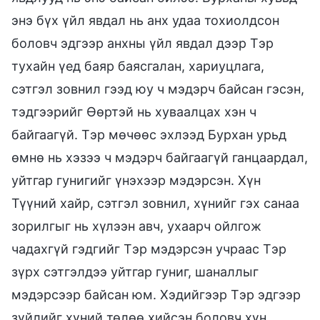
энэ бүх үйл явдал нь анх удаа тохиолдсон
боловч эдгээр анхны үйл явдал дээр Тэр
тухайн үед баяр баясгалан, хариуцлага,
сэтгэл зовнил гээд юу ч мэдэрч байсан гэсэн,
тэдгээрийг Өөртэй нь хуваалцах хэн ч
байгаагүй. Тэр мөчөөс эхлээд Бурхан урьд
өмнө нь хэзээ ч мэдэрч байгаагүй ганцаардал,
уйтгар гунигийг үнэхээр мэдэрсэн. Хүн
Түүний хайр, сэтгэл зовнил, хүнийг гэх санаа
зорилгыг нь хүлээн авч, ухаарч ойлгож
чадахгүй гэдгийг Тэр мэдэрсэн учраас Тэр
зүрх сэтгэлдээ уйтгар гуниг, шаналлыг
мэдэрсээр байсан юм. Хэдийгээр Тэр эдгээр
зүйлийг хүний төлөө хийсэн боловч хүн