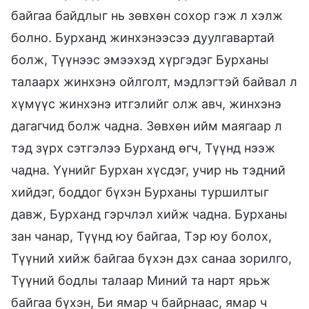
байгаа байдлыг нь зөвхөн сохор гэж л хэлж
болно. Бурханд жинхэнээсээ дуулгавартай
болж, Түүнээс эмээхэд хүргэдэг Бурханы
талаарх жинхэнэ ойлголт, мэдлэгтэй байвал л
хүмүүс жинхэнэ итгэлийг олж авч, жинхэнэ
дагагчид болж чадна. Зөвхөн ийм маягаар л
тэд зүрх сэтгэлээ Бурханд өгч, Түүнд нээж
чадна. Үүнийг Бурхан хүсдэг, учир нь тэдний
хийдэг, боддог бүхэн Бурханы туршилтыг
давж, Бурханд гэрчлэл хийж чадна. Бурханы
зан чанар, Түүнд юу байгаа, Тэр юу болох,
Түүний хийж байгаа бүхэн дэх санаа зорилго,
Түүний бодлы талаар Миний та нарт ярьж
байгаа бүхэн, Би ямар ч байрнаас, ямар ч