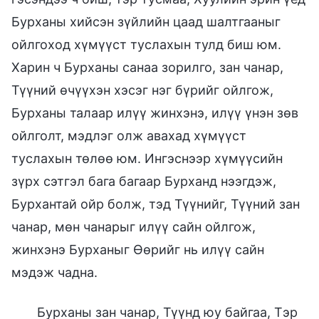
Бурханы хийсэн зүйлийн цаад шалтгааныг
ойлгоход хүмүүст туслахын тулд биш юм.
Харин ч Бурханы санаа зорилго, зан чанар,
Түүний өчүүхэн хэсэг нэг бүрийг ойлгож,
Бурханы талаар илүү жинхэнэ, илүү үнэн зөв
ойлголт, мэдлэг олж авахад хүмүүст
туслахын төлөө юм. Ингэснээр хүмүүсийн
зүрх сэтгэл бага багаар Бурханд нээгдэж,
Бурхантай ойр болж, тэд Түүнийг, Түүний зан
чанар, мөн чанарыг илүү сайн ойлгож,
жинхэнэ Бурханыг Өөрийг нь илүү сайн
мэдэж чадна.
Бурханы зан чанар, Түүнд юу байгаа, Тэр