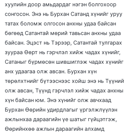
хуулийн доор амьдардаг нэгэн болгохоор
сонгосон. Энэ нь Бурхан Сатанд хүнийг уруу
татах боломж олгосон анхны удаа байсан
бөгөөд Сатантай мөрий тавьсан анхны удаа
байсан. Эцэст нь Тэрээр, Сатантай тулгарах
зуураа Өөрт нь гэрчлэл хийж чадах хүнийг,
Сатаныг бүрмөсөн шившиглэж чадах хүнийг
анх удаагаа олж авсан. Бурхан хүн
төрөлхтнийг бүтээснээс хойш энэ нь Түүний
олж авсан, Түүнд гэрчлэл хийж чадах анхны
хүн байсан юм. Энэ хүнийг олж авчхаад
Бурхан Өөрийн удирдлагыг үргэлжлүүлэн
ажлынхаа дараагийн үе шатыг гүйцэтгэж,
Өөрийнхөө ажлын дараагийн алхамд