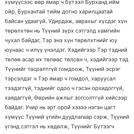
хүмүүсээс өөр ямар ч бүтээл Бурханд ийм
ойр, Бурхантай тийм дотно харилцаатай
байсан удаагүй. Удирдаж, аврахыг хүсдэг хүн
төрөлхтөн нь Түүний зүрх сэтгэлд хамгийн
чухал байдаг, Тэр энэ хүн төрөлхтнийг юу
юунаас ч илүү үнэлдэг. Хэдийгээр Тэр тэдний
төлөө асар их төлөөс төлсөн ч, хэдийгээр тэд
Түүнийг тасралтгүй гомдоож, Түүний эсрэг
тэрсэлдэг ч Тэр ямар ч гомдол, харуусал
тээдэггүй, тэднийг одоо ч гэсэн орхидоггүй,
хаядаггүй, Өөрийн ажлыг зогсолтгүй хийсээр
байдаг. Учир нь эрт орой хэзээ нэгэн цагт
хүмүүс Түүний үгийн дуудлагаар сэрж, Түүний
үгэнд сэтгэл нь хөдөлж, Түүнийг Бүтээгч