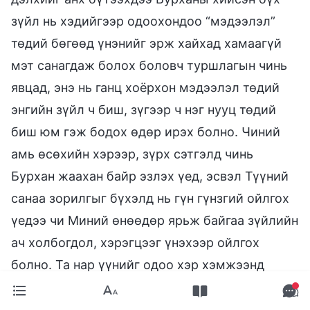
зүйл нь хэдийгээр одоохондоо “мэдээлэл”
төдий бөгөөд үнэнийг эрж хайхад хамаагүй
мэт санагдаж болох боловч туршлагын чинь
явцад, энэ нь ганц хоёрхон мэдээлэл төдий
энгийн зүйл ч биш, зүгээр ч нэг нууц төдий
биш юм гэж бодох өдөр ирэх болно. Чиний
амь өсөхийн хэрээр, зүрх сэтгэлд чинь
Бурхан жаахан байр эзлэх үед, эсвэл Түүний
санаа зорилгыг бүхэлд нь гүн гүнзгий ойлгох
үедээ чи Миний өнөөдөр ярьж байгаа зүйлийн
ач холбогдол, хэрэгцээг үнэхээр ойлгох
болно. Та нар үүнийг одоо хэр хэмжээнд
ойлгосон нь хамаагүй, эдгээр зүйлийг
ойлгож, мэдэх нь мөн л чухал юм. Бурхан