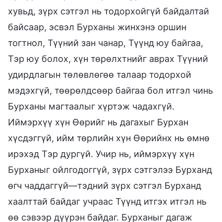
хувьд, зүрх сэтгэл нь тодорхойгүй байдалтай
байсаар, эсвэл Бурханы жинхэнэ оршин
тогтнол, Түүний зан чанар, Түүнд юу байгаа,
Тэр юу болох, хүн төрөлхтнийг аврах Түүний
удирдлагын төлөвлөгөө талаар тодорхой
мэдэхгүй, төөрөлдсөөр байгаа бол итгэл чинь
Бурханы магтаалыг хүртэж чадахгүй.
Иймэрхүү хүн Өөрийг нь дагахыг Бурхан
хүсдэггүй, ийм төрлийн хүн Өөрийнх нь өмнө
ирэхэд Тэр дургүй. Учир нь, иймэрхүү хүн
Бурханыг ойлгодоггүй, зүрх сэтгэлээ Бурханд
өгч чаддаггүй—тэдний зүрх сэтгэл Бурханд
хаалттай байдаг учраас Түүнд итгэх итгэл нь
өө сэвээр дүүрэн байдаг. Бурханыг дагаж