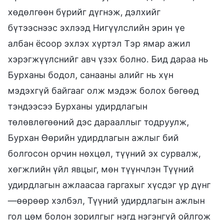
хөдөлгөөн бүрийг дүгнэж, дэлхийг
бүтээснээс эхлээд Нигүүлслийн эрин үе
албан ёсоор эхлэх хүртэл Тэр ямар ажил
хэрэгжүүлснийг авч үзэх болно. Бид дараа нь
Бурханы бодол, санааны алийг нь хүн
мэдэхгүй байгааг олж мэдэж болох бөгөөд
тэндээсээ Бурханы удирдлагын
төлөвлөгөөний дэс дарааллыг тодруулж,
Бурхан Өөрийн удирдлагын ажлыг бий
болгосон орчин нөхцөл, түүний эх сурвалж,
хөгжлийн үйл явцыг, мөн түүнчлэн Түүний
удирдлагын ажлаасаа гаргахыг хүсдэг үр дүнг
—өөрөөр хэлбэл, Түүний удирдлагын ажлын
гол цөм болон зорилгыг нэгд нэгэнгүй ойлгож