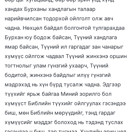
хандах Бурханы хандлагын талаар
нарийвчилсан тодорхой ойлголт олж авч
чадна. Нөхцөл байдал болгонтой тулгарахдаа
Бурхан юу бодож байсан, Түүний хандлага
ямар байсан, Түүний ил гаргадаг зан чанарыг
хүмүүс ойлгож чадвал Түүний жинхэнэ оршин
тогтнолыг улам гүнзгий ухаарч, Түүний
бодитой, жинхэнэ байдлыг илүү гүнзгий
мэдрэхэд нь хүн бүрд тусалж чадна. Эдгээр
түүхийг ярьж байгаа Миний зорилго бол
хүмүүст Библийн түүхийг ойлгуулах гэсэндээ
биш, мөн Библийн мөрүүдийг, тэнд гардаг
хүмүүсийг мэддэг болоход нь тэдэнд туслах
гэсэндээ ч биш, тэр тусмаа, Хуулийн эрин үед