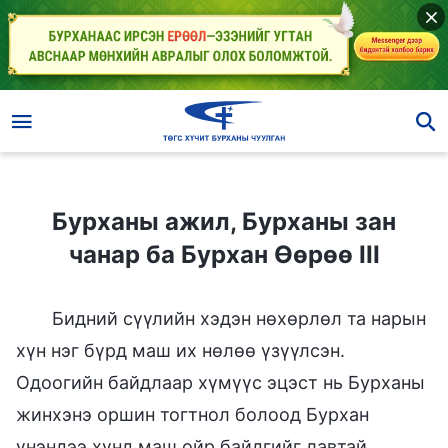
Бурханы ажил, Бурханы зан чанар ба Бурхан Өөрөө III
Бурханы ажил, Бурханы зан
чанар ба Бурхан Өөрөө III
Бидний сүүлийн хэдэн нөхөрлөл та нарын
хүн нэг бүрд маш их нөлөө үзүүлсэн.
Одоогийн байдлаар хүмүүс эцэст нь Бурханы
жинхэнэ оршин тогтнол болоод Бурхан
үнэндээ хүнд маш ойр байдгийг лавтай