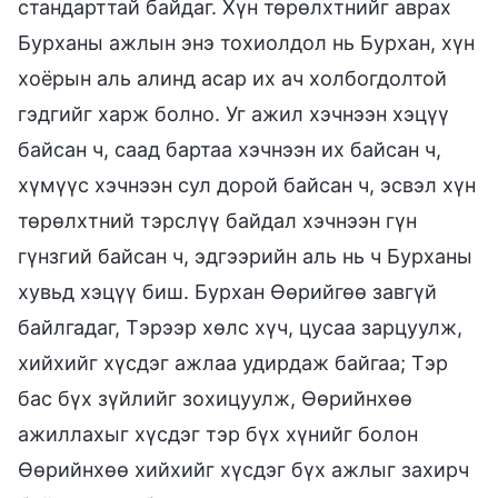
стандарттай байдаг. Хүн төрөлхтнийг аврах
Бурханы ажлын энэ тохиолдол нь Бурхан, хүн
хоёрын аль алинд асар их ач холбогдолтой
гэдгийг харж болно. Уг ажил хэчнээн хэцүү
байсан ч, саад бартаа хэчнээн их байсан ч,
хүмүүс хэчнээн сул дорой байсан ч, эсвэл хүн
төрөлхтний тэрслүү байдал хэчнээн гүн
гүнзгий байсан ч, эдгээрийн аль нь ч Бурханы
хувьд хэцүү биш. Бурхан Өөрийгөө завгүй
байлгадаг, Тэрээр хөлс хүч, цусаа зарцуулж,
хийхийг хүсдэг ажлаа удирдаж байгаа; Тэр
бас бүх зүйлийг зохицуулж, Өөрийнхөө
ажиллахыг хүсдэг тэр бүх хүнийг болон
Өөрийнхөө хийхийг хүсдэг бүх ажлыг захирч