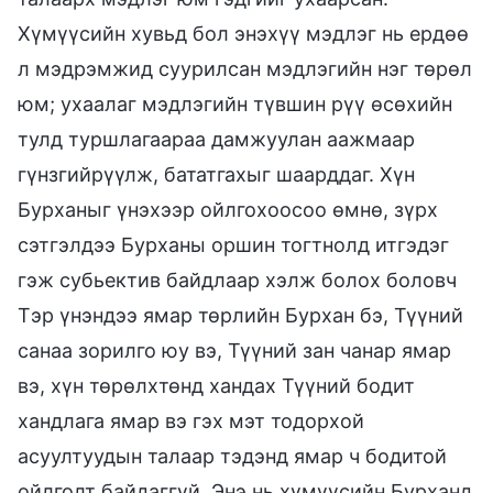
Хүмүүсийн хувьд бол энэхүү мэдлэг нь ердөө
л мэдрэмжид суурилсан мэдлэгийн нэг төрөл
юм; ухаалаг мэдлэгийн түвшин рүү өсөхийн
тулд туршлагаараа дамжуулан аажмаар
гүнзгийрүүлж, бататгахыг шаарддаг. Хүн
Бурханыг үнэхээр ойлгохоосоо өмнө, зүрх
сэтгэлдээ Бурханы оршин тогтнолд итгэдэг
гэж субьектив байдлаар хэлж болох боловч
Тэр үнэндээ ямар төрлийн Бурхан бэ, Түүний
санаа зорилго юу вэ, Түүний зан чанар ямар
вэ, хүн төрөлхтөнд хандах Түүний бодит
хандлага ямар вэ гэх мэт тодорхой
асуултуудын талаар тэдэнд ямар ч бодитой
ойлголт байдаггүй. Энэ нь хүмүүсийн Бурханд