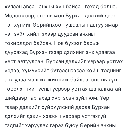
хүлээн авсан анхны хүн байсан гэхэд болно.
Мэдээжээр, энэ нь мөн Бурхан дэлхий дээр
нэг хүнийг Өөрийнхөө тушаалын дагуу ямар
нэг зүйл хийлгэхээр дуудсан анхны
тохиолдол байсан. Ноа бүхээг барьж
дуусахад Бурхан газар дэлхийг анх удаагаа
үерт автуулсан. Бурхан дэлхийг үерээр устгах
үедээ, хүмүүсийг бүтээснээсээ хойш тэднийг
анх удаа маш их жигшиж байлаа; энэ нь хүн
төрөлхтнийг усны үерээр устгах шаналгаатай
шийдвэр гаргахад хүргэсэн зүйл юм. Үер
газар дэлхийг сүйрүүлсний дараа Бурхан
дэлхийг дахин хэзээ ч үерээр устгахгүй
гэдгийг харуулах гэрээ буюу Өөрийн анхны