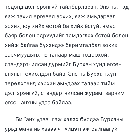
тэдэнд дэлгэрэнгүй тайлбарласан. Энэ нь, тэд
яаж тахил өргөвөл зохих, яаж амьдарвал
зохих, юу хийх ёстой ба хийх ёсгүй, ямар
баяр болон өдрүүдийг тэмдэглэх ёстой болон
хийж байгаа бүхэндээ баримталбал зохих
зарчмуудынх нь талаар маш тодорхой,
стандартчилсан дүрмийг Бурхан хүнд өгсөн
анхны тохиолдол байв. Энэ нь Бурхан хүн
төрөлхтөнд хэрхэн амьдрах талаар тийм
дэлгэрэнгүй, стандартчилсан журам, зарчим
өгсөн анхны удаа байлаа.
Би “анх удаа” гэж хэлэх бүрдээ Бурханы
урьд өмнө нь хэзээ ч гүйцэтгэж байгаагүй