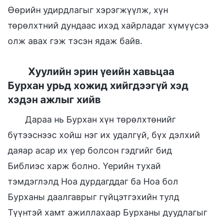
Өөрийн удирдлагыг хэрэгжүүлж, хүн
төрөлхтний дундаас ихэд хайрладаг хүмүүсээ
олж авах гэж тэсэн ядаж байв.
Хуулийн эрин үеийн хавьцаа
Бурхан урьд хожид хийгдээгүй хэд
хэдэн ажлыг хийв
Дараа нь Бурхан хүн төрөлхтөнийг
бүтээснээс хойш нэг их удалгүй, бүх дэлхий
даяар асар их үер болсон гэдгийг бид
Библиэс харж болно. Үерийн тухай
тэмдэглэлд Ноа дурдагддаг ба Ноа бол
Бурханы даалгаврыг гүйцэтгэхийн тулд
Түүнтэй хамт ажиллахаар Бурханы дуудлагыг