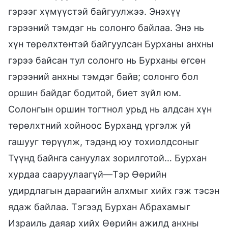
гэрээг хүмүүстэй байгуулжээ. Энэхүү
гэрээний тэмдэг нь солонго байлаа. Энэ нь
хүн төрөлхтөнтэй байгуулсан Бурханы анхны
гэрээ байсан тул солонго нь Бурханы өгсөн
гэрээний анхны тэмдэг байв; солонго бол
оршин байдаг бодитой, биет зүйл юм.
Солонгын оршин тогтнол урьд нь алдсан хүн
төрөлхтний хойноос Бурханд үргэлж уй
гашууг төрүүлж, тэдэнд юу тохиолдсоныг
Түүнд байнга сануулах зорилготой… Бурхан
хурдаа сааруулаагүй—Тэр Өөрийн
удирдлагын дараагийн алхмыг хийх гэж тэсэн
ядаж байлаа. Тэгээд Бурхан Абрахамыг
Израиль даяар хийх Өөрийн ажилд анхны