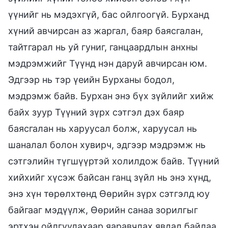
үүнийг нь мэдэхгүй, бас ойлгоогүй. Бурханд
хүний авчирсан аз жаргал, баяр баясгалан,
тайтгарал нь уй гуниг, ганцаардлын анхны
мэдрэмжийг Түүнд нэн даруй авчирсан юм.
Эдгээр нь тэр үеийн Бурханы бодол,
мэдрэмж байв. Бурхан энэ бүх зүйлийг хийж
байх зуур Түүний зүрх сэтгэл дэх баяр
баясгалан нь харуусал болж, харуусал нь
шаналал болон хувирч, эдгээр мэдрэмж нь
сэтгэлийн түгшүүртэй холилдож байв. Түүний
хийхийг хүсэж байсан ганц зүйл нь энэ хүнд,
энэ хүн төрөлхтөнд Өөрийн зүрх сэтгэлд юу
байгааг мэдүүлж, Өөрийн санаа зорилгыг
эртхэн ойлгуулахаар яаравчлах явдал байлаа.