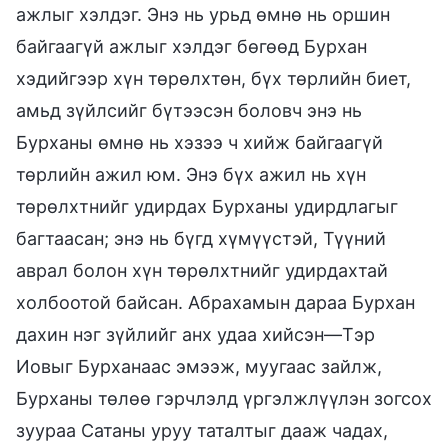
ажлыг хэлдэг. Энэ нь урьд өмнө нь оршин
байгаагүй ажлыг хэлдэг бөгөөд Бурхан
хэдийгээр хүн төрөлхтөн, бүх төрлийн биет,
амьд зүйлсийг бүтээсэн боловч энэ нь
Бурханы өмнө нь хэзээ ч хийж байгаагүй
төрлийн ажил юм. Энэ бүх ажил нь хүн
төрөлхтнийг удирдах Бурханы удирдлагыг
багтаасан; энэ нь бүгд хүмүүстэй, Түүний
аврал болон хүн төрөлхтнийг удирдахтай
холбоотой байсан. Абрахамын дараа Бурхан
дахин нэг зүйлийг анх удаа хийсэн—Тэр
Иовыг Бурханаас эмээж, муугаас зайлж,
Бурханы төлөө гэрчлэлд үргэлжлүүлэн зогсох
зуураа Сатаны уруу таталтыг дааж чадах,