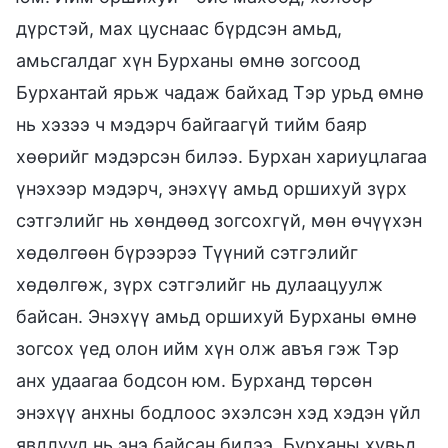
дүрстэй, мах цуснаас бүрдсэн амьд,
амьсгалдаг хүн Бурханы өмнө зогсоод
Бурхантай ярьж чадаж байхад Тэр урьд өмнө
нь хэзээ ч мэдэрч байгаагүй тийм баяр
хөөрийг мэдэрсэн билээ. Бурхан хариуцлагаа
үнэхээр мэдэрч, энэхүү амьд оршихуй зүрх
сэтгэлийг нь хөндөөд зогсохгүй, мөн өчүүхэн
хөдөлгөөн бүрээрээ Түүний сэтгэлийг
хөдөлгөж, зүрх сэтгэлийг нь дулаацуулж
байсан. Энэхүү амьд оршихуй Бурханы өмнө
зогсох үед олон ийм хүн олж авъя гэж Тэр
анх удаагаа бодсон юм. Бурханд төрсөн
энэхүү анхны бодлоос эхэлсэн хэд хэдэн үйл
явдлууд нь энэ байсан билээ. Бурханы хувьд