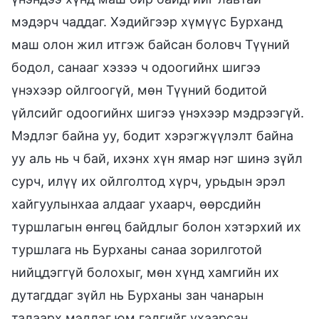
мэдэрч чаддаг. Хэдийгээр хүмүүс Бурханд
маш олон жил итгэж байсан боловч Түүний
бодол, санааг хэзээ ч одоогийнх шигээ
үнэхээр ойлгоогүй, мөн Түүний бодитой
үйлсийг одоогийнх шигээ үнэхээр мэдрээгүй.
Мэдлэг байна уу, бодит хэрэгжүүлэлт байна
уу аль нь ч бай, ихэнх хүн ямар нэг шинэ зүйл
сурч, илүү их ойлголтод хүрч, урьдын эрэл
хайгуулынхаа алдааг ухаарч, өөрсдийн
туршлагын өнгөц байдлыг болон хэтэрхий их
туршлага нь Бурханы санаа зорилготой
нийцдэггүй болохыг, мөн хүнд хамгийн их
дутагддаг зүйл нь Бурханы зан чанарын
талаарх мэдлэг юм гэдгийг ухаарсан.