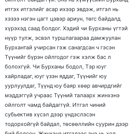
итгэх итгэлийг асар ихээр эвдэж, итгэл нь
хэзээ нэгэн цагт цэвэр ариун, төгс байдалд
хүрэхэд саад болдог. Хэдий чи Бурханы үгтэй
нүүр тулж, эсвэл туршлагаараа дамжуулан
Бурхантай учирсан гэж санагдсан ч гэсэн
Түүнийг бүрэн ойлгодог гэж хэлж бас л
болохгүй. Чи Бурханы бодол, Тэр юуг
хайрладаг, юуг үзэн яддаг, Түүнийг юу
уурлуулдаг, Түүнд юу баяр хөөр авчирдгийг
мэддэггүй учраас Түүний талаарх жинхэнэ
ойлголт чамд байдаггүй. Итгэл чиний
субьектив хүсэл дээр үндэслэсэн
тодорхойгүй байдал, төсөөллийн суурин дээр
бий болсон. Жинхэнэ итгэлээс энэ нь хол