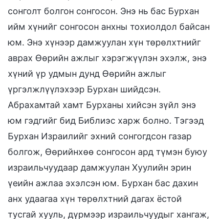
сонголт болгон сонгосон. Энэ нь бас Бурхан
ийм хүнийг сонгосон анхны тохиолдол байсан
юм. Энэ хүнээр дамжуулан хүн төрөлхтнийг
аврах Өөрийн ажлыг хэрэгжүүлэн эхэлж, энэ
хүний үр удмын дунд Өөрийн ажлыг
үргэлжлүүлэхээр Бурхан шийдсэн.
Абрахамтай хамт Бурханы хийсэн зүйл энэ
юм гэдгийг бид Библиэс харж болно. Тэгээд
Бурхан Израилийг эхний сонгогдсон газар
болгож, Өөрийнхөө сонгосон ард түмэн буюу
израильчуудаар дамжуулан Хуулийн эрин
үеийн ажлаа эхэлсэн юм. Бурхан бас дахин
анх удаагаа хүн төрөлхтний дагах ёстой
тусгай хууль, дүрмээр израильчуудыг хангаж,