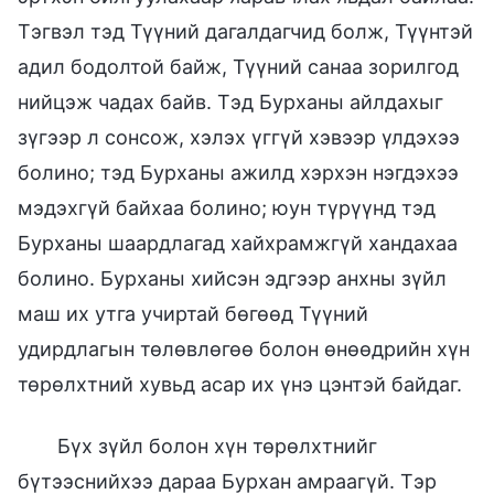
Тэгвэл тэд Түүний дагалдагчид болж, Түүнтэй
адил бодолтой байж, Түүний санаа зорилгод
нийцэж чадах байв. Тэд Бурханы айлдахыг
зүгээр л сонсож, хэлэх үггүй хэвээр үлдэхээ
болино; тэд Бурханы ажилд хэрхэн нэгдэхээ
мэдэхгүй байхаа болино; юун түрүүнд тэд
Бурханы шаардлагад хайхрамжгүй хандахаа
болино. Бурханы хийсэн эдгээр анхны зүйл
маш их утга учиртай бөгөөд Түүний
удирдлагын төлөвлөгөө болон өнөөдрийн хүн
төрөлхтний хувьд асар их үнэ цэнтэй байдаг.
Бүх зүйл болон хүн төрөлхтнийг
бүтээснийхээ дараа Бурхан амраагүй. Тэр