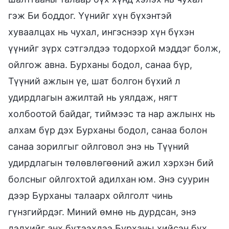
гэж Би боддог. Үүнийг хүн бүхэнтэй
хуваалцах нь чухал, ингэснээр хүн бүхэн
үүнийг зүрх сэтгэлдээ тодорхой мэддэг болж,
ойлгож авна. Бурханы бодол, санаа бүр,
Түүний ажлын үе, шат болгон бүхий л
удирдлагын ажилтай нь уялдаж, нягт
холбоотой байдаг, тиймээс та нар ажлынх нь
алхам бүр дэх Бурханы бодол, санаа болон
санаа зорилгыг ойлговол энэ нь Түүний
удирдлагын төлөвлөгөөний ажил хэрхэн бий
болсныг ойлгохтой адилхан юм. Энэ суурин
дээр Бурханы талаарх ойлголт чинь
гүнзгийрдэг. Миний өмнө нь дурдсан, энэ
дэлхийг анх бүтээхдээ Бурханы хийсэн бүх