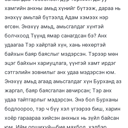
хамгийн анхны амьд хүнийг бүтээж, дараа нь
энэхүү амьтай бүтээлд Адам хэмээх нэр
өгсөн. Энэхүү амьд, амьсгалдаг хүнтэй
болчхоод Түүнд ямар санагдсан бэ? Анх
удаагаа Тэр хайртай хүн, хань нөхөртэй
байхын баяр баяслыг мэдэрсэн. Тэрээр мөн
эцэг байхын хариуцлага, үүнтэй хамт ирдэг
сэтгэлийн зовнилыг анх удаа мэдэрсэн юм.
Энэхүү амьд агаад амьсгалдаг хүн Бурханд аз
жаргал, баяр баясгалан авчирсан; Тэр анх
удаа тайтгарлыг мэдэрсэн. Энэ бол Бурханы
бодлоороо, тэр ч бүү хэл үгээрээ биш, харин
хоёр гараараа хийсэн анхных нь зүйл байсан
юм. Ийм оршихуй—бие махбод, хэлбэр