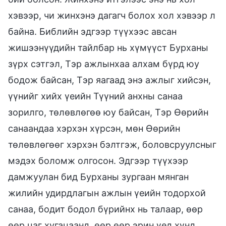
хэвээр, чи жинхэнэ дагагч болох хол хэвээр л
байна. Библийн эдгээр түүхээс авсан
жишээнүүдийн тайлбар нь хүмүүст Бурханы
зүрх сэтгэл, Тэр ажлынхаа алхам бүрд юу
бодож байсан, Тэр яагаад энэ ажлыг хийсэн,
үүнийг хийх үеийн Түүний анхны санаа
зорилго, төлөвлөгөө юу байсан, Тэр Өөрийн
санаандаа хэрхэн хүрсэн, мөн Өөрийн
төлөвлөгөөг хэрхэн бэлтгэж, боловсруулсныг
мэдэх боломж олгосон. Эдгээр түүхээр
дамжуулан бид Бурханы зургаан мянган
жилийн удирдлагын ажлын үеийн тодорхой
санаа, бодит бодол бүрийнх нь талаар, өөр
өөр цаг хугацаанд, өөр өөр эрин үед хүнд