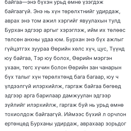
байгаа—энэ бүхэн урьд өмнө үзэгдэж
байгаагүй. Энэ нь хүн төрөлхтнийг удирдаж,
аврах энэ том ажил хэргийг явуулахын тулд
Бурхан эдгээр аргыг хэрэглэж, ийм их төлөөс
төлсөн анхны удаа юм. Бурхан энэ бүх ажлыг
гүйцэтгэх зуураа Өөрийн хөлс хүч, цус, Түүнд
юу байгаа, Тэр юу болох, Өөрийн мэргэн
ухаан, төгс хүчин болон Өөрийн зан чанарын
бүх талыг хүн төрөлхтөнд бага багаар, юу ч
үлдээлгүй илэрхийлж, гаргаж байгаа бөгөөд
эдгээр арга барилаар дамжуулан эдгээр
зүйлийг илэрхийлж, гаргаж буй нь урьд өмнө
тохиолдож байгаагүй. Иймээс бүхий л орчлон
ертөнцөд Бурханы удирдаж, аврахаар зорьдог