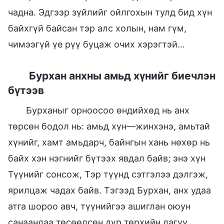
чадна. Эдгээр зүйлийг ойлгохын тулд бид хүн
байхгүй байсан тэр алс холын, нам гүм,
чимээгүй үе рүү буцаж очих хэрэгтэй…
Бурхан анхны амьд хүнийг биечлэн
бүтээв
Бурханыг орноосоо өндийхөд нь анх
төрсөн бодол нь: амьд хүн—жинхэнэ, амьтай
хүнийг, хамт амьдарч, байнгын хань нөхөр нь
байх хэн нэгнийг бүтээх явдал байв; энэ хүн
Түүнийг сонсож, Тэр түүнд сэтгэлээ дэлгэж,
ярилцаж чадах байв. Тэгээд Бурхан, анх удаа
атга шороо авч, түүнийгээ ашиглан оюун
санаандаа төсөөлсөн дүр төрхийн дагуу