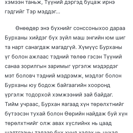
хэмээн таньж, Түүний дэргэд буцаж ирнэ
гэдгийг Тэр мэддэг…
Өнөөдөр энэ бүхнийг сонссоныхоо дараа
Бурханы хийдэг бүх зүйл маш энгийн юм шиг
та нарт санагдаж магадгүй. Хүмүүс Бурханы
үг болон ажлаас тэдний төлөө гэсэн Түүний
санаа зорилгын заримыг үргэлж мэдэрдэг
мэт боловч тэдний мэдрэмж, мэдлэг болон
Бурханы юу бодож байгаагийн хооронд
үргэлж тодорхой хэмжээний зай байдаг.
Тийм учраас, Бурхан яагаад хүн төрөлхтнийг
бүтээсэн тухай болон Өөрийн найдаж буй хүн
төрөлхтнийг олж авах хүслийнх нь цаад
шалтгааны талаар бүх хүнд хэлэх нь чухал