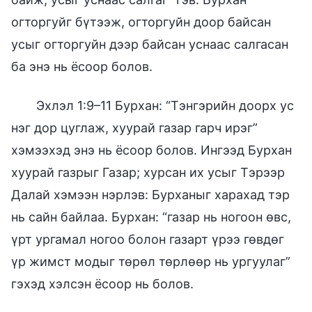
огторгуйг бүтээж, огторгуйн доор байсан
усыг огторгуйн дээр байсан уснаас салгасан
ба энэ нь ёсоор болов.
Эхлэл 1:9–11 Бурхан: “Тэнгэрийн доорх ус
нэг дор цуглаж, хуурай газар гарч ирэг”
хэмээхэд энэ нь ёсоор болов. Ингээд Бурхан
хуурай газрыг Газар; хурсан их усыг Тэрээр
Далай хэмээн нэрлэв: Бурханыг харахад тэр
нь сайн байлаа. Бурхан: “газар нь ногоон өвс,
үрт ургамал ногоо болон газарт үрээ гөвдөг
үр жимст модыг төрөл төрлөөр нь ургуулаг”
гэхэд хэлсэн ёсоор нь болов.