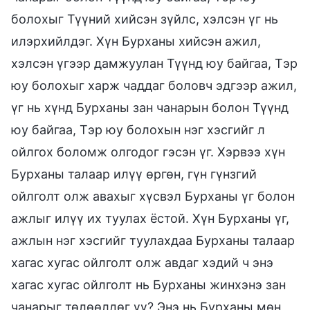
болохыг Түүний хийсэн зүйлс, хэлсэн үг нь
илэрхийлдэг. Хүн Бурханы хийсэн ажил,
хэлсэн үгээр дамжуулан Түүнд юу байгаа, Тэр
юу болохыг харж чаддаг боловч эдгээр ажил,
үг нь хүнд Бурханы зан чанарын болон Түүнд
юу байгаа, Тэр юу болохын нэг хэсгийг л
ойлгох боломж олгодог гэсэн үг. Хэрвээ хүн
Бурханы талаар илүү өргөн, гүн гүнзгий
ойлголт олж авахыг хүсвэл Бурханы үг болон
ажлыг илүү их туулах ёстой. Хүн Бурханы үг,
ажлын нэг хэсгийг туулахдаа Бурханы талаар
хагас хугас ойлголт олж авдаг хэдий ч энэ
хагас хугас ойлголт нь Бурханы жинхэнэ зан
чанарыг төлөөлдөг үү? Энэ нь Бурханы мөн