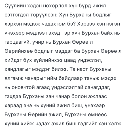
Сүүлийн хэдэн нөхөрлөл хүн бүрд ижил
сэтгэгдэл төрүүлсэн: Хүн Бурханы бодлыг
хэрхэн мэдэж чадах юм бэ? Хэрвээ хэн нэгэн
үнэхээр мэдлээ гэхэд тэр хүн Бурхан байх нь
гарцаагүй, учир нь Бурхан Өөрөө л
Өөрийнхөө бодлыг мэддэг ба Бурхан Өөрөө л
хийдэг бүх зүйлийнхээ цаад үндэслэл,
хандлагыг мэддэг билээ. Та нарт Бурханы
ялгамж чанарыг ийм байдлаар таньж мэдэх
нь оновчтой агаад үндэслэлтэй санагддаг,
гэхдээ Бурханы зан чанар болон ажлаас
хараад энэ нь хүний ажил биш, үнэхээр
Бурханы Өөрийн ажил, Бурханы өмнөөс
хүний хийж чадах ажил биш гэдгийг хэн хэлж