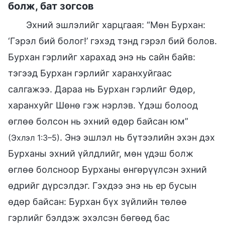
болж, бат зогсов
Эхний эшлэлийг харцгаая: “Мөн Бурхан:
‘Гэрэл бий болог!’ гэхэд тэнд гэрэл бий болов.
Бурхан гэрлийг харахад энэ нь сайн байв:
тэгээд Бурхан гэрлийг харанхуйгаас
салгажээ. Дараа нь Бурхан гэрлийг Өдөр,
харанхуйг Шөнө гэж нэрлэв. Үдэш болоод
өглөө болсон нь эхний өдөр байсан юм”
. Энэ эшлэл нь бүтээлийн эхэн дэх
(Эхлэл 1:3–5)
Бурханы эхний үйлдлийг, мөн үдэш болж
өглөө болсноор Бурханы өнгөрүүлсэн эхний
өдрийг дүрсэлдэг. Гэхдээ энэ нь ер бусын
өдөр байсан: Бурхан бүх зүйлийн төлөө
гэрлийг бэлдэж эхэлсэн бөгөөд бас