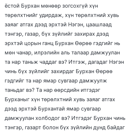
ёстой Бурхан мөнөөр зогсохгүй хүн
төрөлхтнийг удирдаж, хүн төрөлхтний хувь
заяаг атгах дээд эрхтэй Нэгэн, цаашлаад
тэнгэр, газар, бүх зүйлийг захирах дээд
эрхтэй цорын ганц Бурхан Өөрөө гэдгийг нь
мөн чанар, илрэлийн аль талаар дамжуулан
та нар таньж чаддаг вэ? Итгэж, дагадаг Нэгэн
чинь бүх зүйлийг захирдаг Бурхан Өөрөө
гэдгийг та нар ямар сувгаар дамжуулж
таньдаг вэ? Та нар өөрсдийн итгэдэг
Бурханыг хүн төрөлхтний хувь заяаг атгах
дээд эрхтэй Бурхантай ямар сувгаар
дамжуулан холбодог вэ? Итгэдэг Бурхан чинь
тэнгэр, газарт болон бүх зүйлийн дунд байдаг