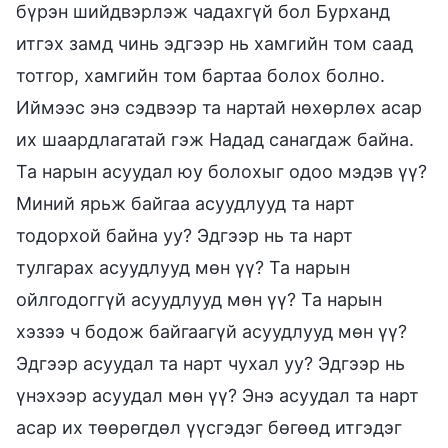
бүрэн шийдвэрлэж чадахгүй бол Бурханд
итгэх замд чинь эдгээр нь хамгийн том саад
тотгор, хамгийн том бартаа болох болно.
Иймээс энэ сэдвээр та нартай нөхөрлөх асар
их шаардлагатай гэж Надад санагдаж байна.
Та нарын асуудал юу болохыг одоо мэдэв үү?
Миний ярьж байгаа асуудлууд та нарт
тодорхой байна уу? Эдгээр нь та нарт
тулгарах асуудлууд мөн үү? Та нарын
ойлгодоггүй асуудлууд мөн үү? Та нарын
хэзээ ч бодож байгаагүй асуудлууд мөн үү?
Эдгээр асуудал та нарт чухал уу? Эдгээр нь
үнэхээр асуудал мөн үү? Энэ асуудал та нарт
асар их төөрөгдөл үүсгэдэг бөгөөд итгэдэг