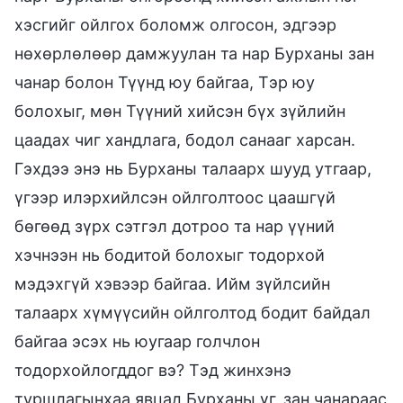
хэсгийг ойлгох боломж олгосон, эдгээр
нөхөрлөлөөр дамжуулан та нар Бурханы зан
чанар болон Түүнд юу байгаа, Тэр юу
болохыг, мөн Түүний хийсэн бүх зүйлийн
цаадах чиг хандлага, бодол санааг харсан.
Гэхдээ энэ нь Бурханы талаарх шууд утгаар,
үгээр илэрхийлсэн ойлголтоос цаашгүй
бөгөөд зүрх сэтгэл дотроо та нар үүний
хэчнээн нь бодитой болохыг тодорхой
мэдэхгүй хэвээр байгаа. Ийм зүйлсийн
талаарх хүмүүсийн ойлголтод бодит байдал
байгаа эсэх нь юугаар голчлон
тодорхойлогддог вэ? Тэд жинхэнэ
туршлагынхаа явцад Бурханы үг, зан чанараас