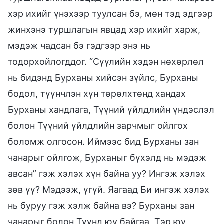
хэр ихийг үнэхээр туулсан бэ, мөн тэд эдгээр
жинхэнэ туршлагын явцад хэр ихийг харж,
мэдэж чадсан бэ гэдгээр энэ нь
тодорхойлогддог. “Сүүлийн хэдэн нөхөрлөл
нь бидэнд Бурханы хийсэн зүйлс, Бурханы
бодол, түүнчлэн хүн төрөлхтөнд хандах
Бурханы хандлага, Түүний үйлдлийн үндэслэл
болон Түүний үйлдлийн зарчмыг ойлгох
боломж олгосон. Иймээс бид Бурханы зан
чанарыг ойлгож, Бурханыг бүхэлд нь мэдэж
авсан” гэж хэлэх хүн байна уу? Ингэж хэлэх
зөв үү? Мэдээж, үгүй. Яагаад Би ингэж хэлэх
нь буруу гэж хэлж байна вэ? Бурханы зан
чанарыг болон Түүнд юу байгаа, Тэр юу