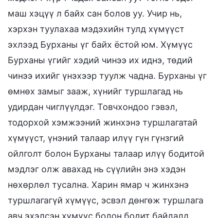
маш хэцүү л байх сан болов уу. Учир нь,
хэрхэн туулахаа мэдэхийн тулд хүмүүст
эхлээд Бурханы үг байх ёстой юм. Хүмүүс
Бурханы үгийг хэдий чинээ их иднэ, төдий
чинээ ихийг үнэхээр туулж чадна. Бурханы үг
өмнөх замыг зааж, хүнийг туршлагад нь
удирдан чиглүүлдэг. Товчхондоо гэвэл,
тодорхой хэмжээний жинхэнэ туршлагатай
хүмүүст, үнэний талаар илүү гүн гүнзгий
ойлголт болон Бурханы талаар илүү бодитой
мэдлэг олж авахад нь сүүлийн энэ хэдэн
нөхөрлөл тусална. Харин ямар ч жинхэнэ
туршлагагүй хүмүүс, эсвэл дөнгөж туршлага
авч эхэлсэн хүмүүс болон бодит байдалд