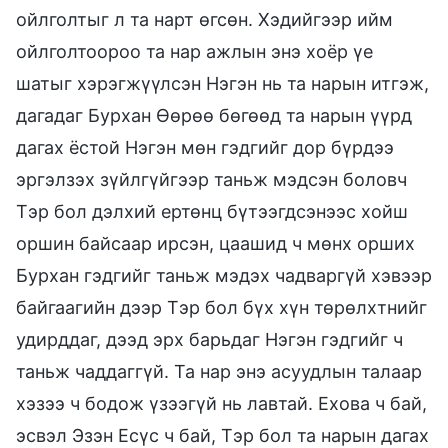
ойлголтыг л та нарт өгсөн. Хэдийгээр ийм
ойлголтоороо та нар ажлын энэ хоёр үе
шатыг хэрэгжүүлсэн Нэгэн нь та нарын итгэж,
дагадаг Бурхан Өөрөө бөгөөд та нарын үүрд
дагах ёстой Нэгэн мөн гэдгийг дор бүрдээ
эргэлзэх зүйлгүйгээр таньж мэдсэн боловч
Тэр бол дэлхий ертөнц бүтээгдсэнээс хойш
оршин байсаар ирсэн, цаашид ч мөнх орших
Бурхан гэдгийг таньж мэдэх чадваргүй хэвээр
байгаагийн дээр Тэр бол бүх хүн төрөлхтнийг
удирддаг, дээд эрх барьдаг Нэгэн гэдгийг ч
таньж чаддаггүй. Та нар энэ асуудлын талаар
хэзээ ч бодож үзээгүй нь лавтай. Ехова ч бай,
эсвэл Эзэн Есүс ч бай, Тэр бол та нарын дагах