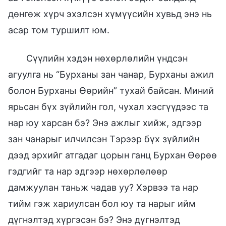
дөнгөж хүрч эхэлсэн хүмүүсийн хувьд энэ нь
асар том туршилт юм.
Сүүлийн хэдэн нөхөрлөлийн үндсэн
агуулга нь “Бурханы зан чанар, Бурханы ажил
болон Бурханы Өөрийн” тухай байсан. Миний
ярьсан бүх зүйлийн гол, чухал хэсгүүдээс та
нар юу харсан бэ? Энэ ажлыг хийж, эдгээр
зан чанарыг илчилсэн Тэрээр бүх зүйлийн
дээд эрхийг атгадаг цорын ганц Бурхан Өөрөө
гэдгийг та нар эдгээр нөхөрлөлөөр
дамжуулан таньж чадав уу? Хэрвээ та нар
тийм гэж хариулсан бол юу та нарыг ийм
дүгнэлтэд хүргэсэн бэ? Энэ дүгнэлтэд