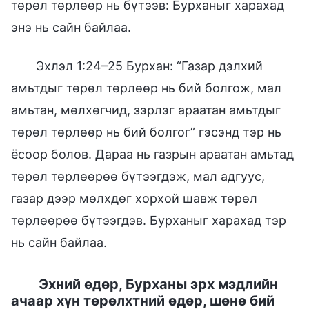
төрөл төрлөөр нь бүтээв: Бурханыг харахад
энэ нь сайн байлаа.
Эхлэл 1:24–25 Бурхан: “Газар дэлхий
амьтдыг төрөл төрлөөр нь бий болгож, мал
амьтан, мөлхөгчид, зэрлэг араатан амьтдыг
төрөл төрлөөр нь бий болгог” гэсэнд тэр нь
ёсоор болов. Дараа нь газрын араатан амьтад
төрөл төрлөөрөө бүтээгдэж, мал адгуус,
газар дээр мөлхдөг хорхой шавж төрөл
төрлөөрөө бүтээгдэв. Бурханыг харахад тэр
нь сайн байлаа.
Эхний өдөр, Бурханы эрх мэдлийн
ачаар хүн төрөлхтний өдөр, шөнө бий