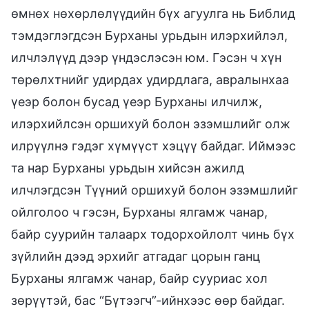
өмнөх нөхөрлөлүүдийн бүх агуулга нь Библид
тэмдэглэгдсэн Бурханы урьдын илэрхийлэл,
илчлэлүүд дээр үндэслэсэн юм. Гэсэн ч хүн
төрөлхтнийг удирдах удирдлага, авралынхаа
үеэр болон бусад үеэр Бурханы илчилж,
илэрхийлсэн оршихуй болон эзэмшлийг олж
илрүүлнэ гэдэг хүмүүст хэцүү байдаг. Иймээс
та нар Бурханы урьдын хийсэн ажилд
илчлэгдсэн Түүний оршихуй болон эзэмшлийг
ойлголоо ч гэсэн, Бурханы ялгамж чанар,
байр суурийн талаарх тодорхойлолт чинь бүх
зүйлийн дээд эрхийг атгадаг цорын ганц
Бурханы ялгамж чанар, байр сууриас хол
зөрүүтэй, бас “Бүтээгч”-ийнхээс өөр байдаг.