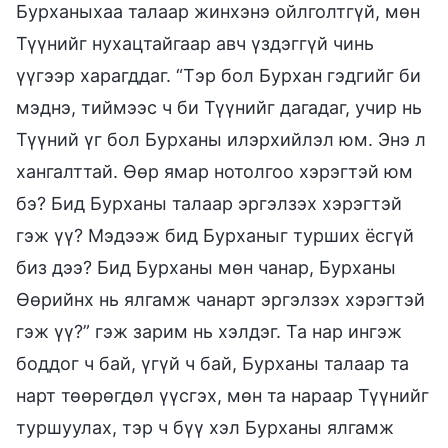
Бурханыхаа талаар жинхэнэ ойлголтгүй, мөн
Түүнийг нухацтайгаар авч үздэггүй чинь
үүгээр харагддаг. “Тэр бол Бурхан гэдгийг би
мэднэ, тиймээс ч би Түүнийг дагадаг, учир нь
Түүний үг бол Бурханы илэрхийлэл юм. Энэ л
хангалттай. Өөр ямар нотолгоо хэрэгтэй юм
бэ? Бид Бурханы талаар эргэлзэх хэрэгтэй
гэж үү? Мэдээж бид Бурханыг турших ёсгүй
биз дээ? Бид Бурханы мөн чанар, Бурханы
Өөрийнх нь ялгамж чанарт эргэлзэх хэрэгтэй
гэж үү?” гэж зарим нь хэлдэг. Та нар ингэж
боддог ч бай, үгүй ч бай, Бурханы талаар та
нарт төөрөгдөл үүсгэх, мөн та нараар Түүнийг
туршуулах, тэр ч бүү хэл Бурханы ялгамж