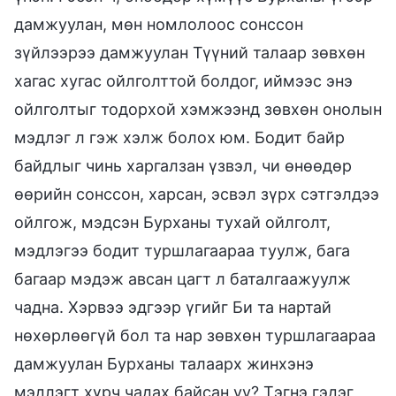
дамжуулан, мөн номлолоос сонссон
зүйлээрээ дамжуулан Түүний талаар зөвхөн
хагас хугас ойлголттой болдог, иймээс энэ
ойлголтыг тодорхой хэмжээнд зөвхөн онолын
мэдлэг л гэж хэлж болох юм. Бодит байр
байдлыг чинь харгалзан үзвэл, чи өнөөдөр
өөрийн сонссон, харсан, эсвэл зүрх сэтгэлдээ
ойлгож, мэдсэн Бурханы тухай ойлголт,
мэдлэгээ бодит туршлагаараа туулж, бага
багаар мэдэж авсан цагт л баталгаажуулж
чадна. Хэрвээ эдгээр үгийг Би та нартай
нөхөрлөөгүй бол та нар зөвхөн туршлагаараа
дамжуулан Бурханы талаарх жинхэнэ
мэдлэгт хүрч чадах байсан уу? Тэгнэ гэдэг