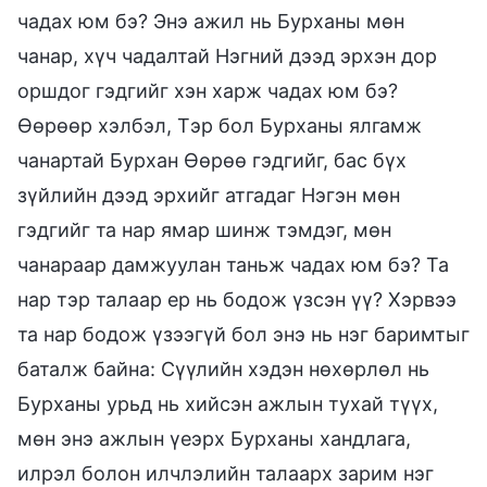
чадах юм бэ? Энэ ажил нь Бурханы мөн
чанар, хүч чадалтай Нэгний дээд эрхэн дор
оршдог гэдгийг хэн харж чадах юм бэ?
Өөрөөр хэлбэл, Тэр бол Бурханы ялгамж
чанартай Бурхан Өөрөө гэдгийг, бас бүх
зүйлийн дээд эрхийг атгадаг Нэгэн мөн
гэдгийг та нар ямар шинж тэмдэг, мөн
чанараар дамжуулан таньж чадах юм бэ? Та
нар тэр талаар ер нь бодож үзсэн үү? Хэрвээ
та нар бодож үзээгүй бол энэ нь нэг баримтыг
баталж байна: Сүүлийн хэдэн нөхөрлөл нь
Бурханы урьд нь хийсэн ажлын тухай түүх,
мөн энэ ажлын үеэрх Бурханы хандлага,
илрэл болон илчлэлийн талаарх зарим нэг