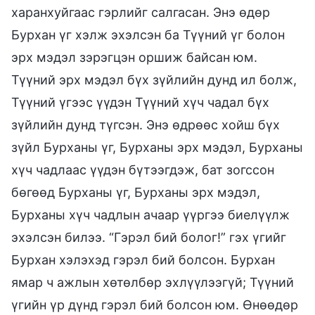
харанхуйгаас гэрлийг салгасан. Энэ өдөр
Бурхан үг хэлж эхэлсэн ба Түүний үг болон
эрх мэдэл зэрэгцэн оршиж байсан юм.
Түүний эрх мэдэл бүх зүйлийн дунд ил болж,
Түүний үгээс үүдэн Түүний хүч чадал бүх
зүйлийн дунд түгсэн. Энэ өдрөөс хойш бүх
зүйл Бурханы үг, Бурханы эрх мэдэл, Бурханы
хүч чадлаас үүдэн бүтээгдэж, бат зогссон
бөгөөд Бурханы үг, Бурханы эрх мэдэл,
Бурханы хүч чадлын ачаар үүргээ биелүүлж
эхэлсэн билээ. “Гэрэл бий болог!” гэх үгийг
Бурхан хэлэхэд гэрэл бий болсон. Бурхан
ямар ч ажлын хөтөлбөр эхлүүлээгүй; Түүний
үгийн үр дүнд гэрэл бий болсон юм. Өнөөдөр