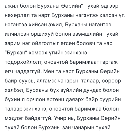
ажил болон Бурханы Өөрийн” тухай эдгээр
нөхөрлөл та нарт Бурханы нэгэнтээ хэлсэн үг,
нэгэнтээ хийсэн ажил, Бурханы нэгэнтээ
илчилсэн оршихуй болон эзэмшлийн тухай
зарим нэг ойлголтыг өгсөн боловч та нар
“Бурхан” хэмээх үгийн жинхэнэ
тодорхойлолт, оновчтой баримжааг гаргаж
өгч чаддаггүй. Мөн та нарт Бурханы Өөрийн
байр суурь, ялгамж чанарын талаар, өөрөөр
хэлбэл, Бурханы бүх зүйлийн дундах болон
бүхий л орчлон ертөнц даяарх байр суурийн
талаар жинхэнэ, оновчтой баримжаа болон
мэдлэг байдаггүй. Учир нь, Бурханы Өөрийн
тухай болон Бурханы зан чанарын тухай