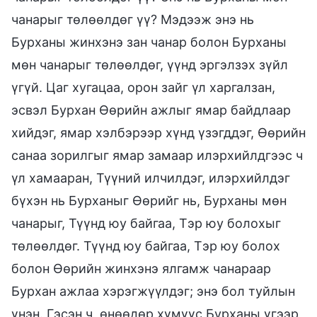
чанарыг төлөөлдөг үү? Мэдээж энэ нь
Бурханы жинхэнэ зан чанар болон Бурханы
мөн чанарыг төлөөлдөг, үүнд эргэлзэх зүйл
үгүй. Цаг хугацаа, орон зайг үл харгалзан,
эсвэл Бурхан Өөрийн ажлыг ямар байдлаар
хийдэг, ямар хэлбэрээр хүнд үзэгддэг, Өөрийн
санаа зорилгыг ямар замаар илэрхийлдгээс ч
үл хамааран, Түүний илчилдэг, илэрхийлдэг
бүхэн нь Бурханыг Өөрийг нь, Бурханы мөн
чанарыг, Түүнд юу байгаа, Тэр юу болохыг
төлөөлдөг. Түүнд юу байгаа, Тэр юу болох
болон Өөрийн жинхэнэ ялгамж чанараар
Бурхан ажлаа хэрэгжүүлдэг; энэ бол туйлын
үнэн. Гэсэн ч, өнөөдөр хүмүүс Бурханы үгээр