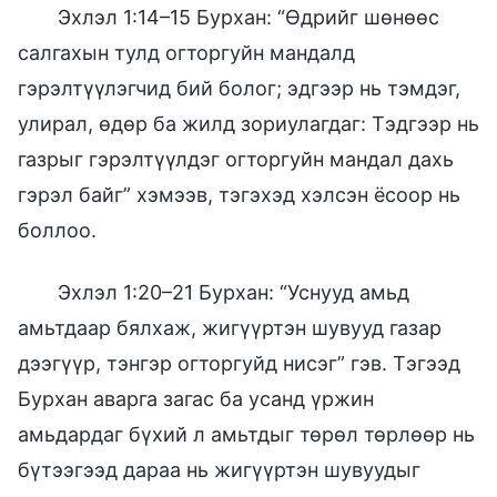
Эхлэл 1:14–15 Бурхан: “Өдрийг шөнөөс
салгахын тулд огторгуйн мандалд
гэрэлтүүлэгчид бий болог; эдгээр нь тэмдэг,
улирал, өдөр ба жилд зориулагдаг: Тэдгээр нь
газрыг гэрэлтүүлдэг огторгуйн мандал дахь
гэрэл байг” хэмээв, тэгэхэд хэлсэн ёсоор нь
боллоо.
Эхлэл 1:20–21 Бурхан: “Уснууд амьд
амьтдаар бялхаж, жигүүртэн шувууд газар
дээгүүр, тэнгэр огторгуйд нисэг” гэв. Тэгээд
Бурхан аварга загас ба усанд үржин
амьдардаг бүхий л амьтдыг төрөл төрлөөр нь
бүтээгээд дараа нь жигүүртэн шувуудыг