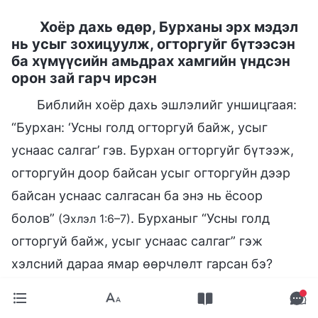
Хоёр дахь өдөр, Бурханы эрх мэдэл
нь усыг зохицуулж, огторгуйг бүтээсэн
ба хүмүүсийн амьдрах хамгийн үндсэн
орон зай гарч ирсэн
Библийн хоёр дахь эшлэлийг уншицгаая:
“Бурхан: ‘Усны голд огторгуй байж, усыг
уснаас салгаг’ гэв. Бурхан огторгуйг бүтээж,
огторгуйн доор байсан усыг огторгуйн дээр
байсан уснаас салгасан ба энэ нь ёсоор
болов”
. Бурханыг “Усны голд
(Эхлэл 1:6–7)
огторгуй байж, усыг уснаас салгаг” гэж
хэлсний дараа ямар өөрчлөлт гарсан бэ?
Бичвэрүүдэд: “Бурхан огторгуйг бүтээж,
огторгуйн доор байсан усыг огторгуйн дээр