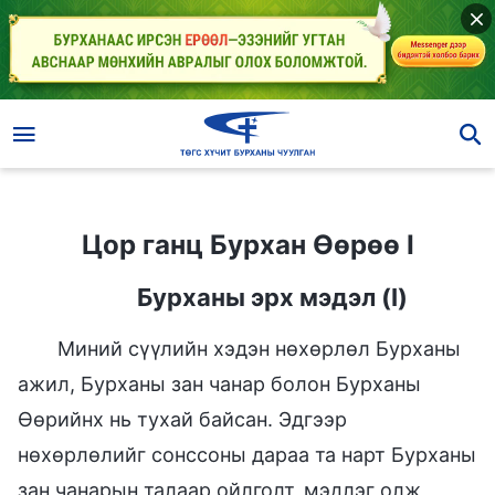
Цор ганц Бурхан Өөрөө I
Цор ганц Бурхан Өөрөө I
Бурханы эрх мэдэл (I)
Миний сүүлийн хэдэн нөхөрлөл Бурханы
ажил, Бурханы зан чанар болон Бурханы
Өөрийнх нь тухай байсан. Эдгээр
нөхөрлөлийг сонссоны дараа та нарт Бурханы
зан чанарын талаар ойлголт, мэдлэг олж