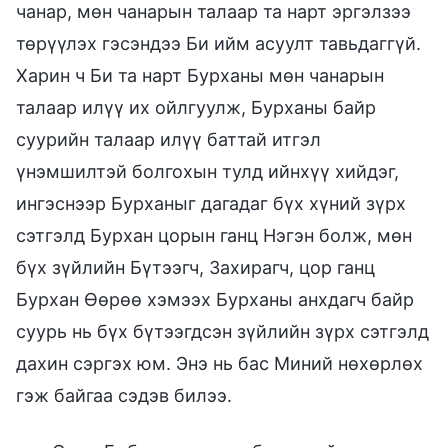
чанар, мөн чанарын талаар та нарт эргэлзээ
төрүүлэх гэсэндээ Би ийм асуулт тавьдаггүй.
Харин ч Би та нарт Бурханы мөн чанарын
талаар илүү их ойлгуулж, Бурханы байр
суурийн талаар илүү баттай итгэл
үнэмшилтэй болгохын тулд ийнхүү хийдэг,
ингэснээр Бурханыг дагадаг бүх хүний зүрх
сэтгэлд Бурхан цорын ганц Нэгэн болж, мөн
бүх зүйлийн Бүтээгч, Захирагч, цор ганц
Бурхан Өөрөө хэмээх Бурханы анхдагч байр
суурь нь бүх бүтээгдсэн зүйлийн зүрх сэтгэлд
дахин сэргэх юм. Энэ нь бас Миний нөхөрлөх
гэж байгаа сэдэв билээ.