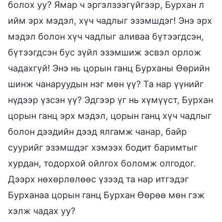
болох уу? Ямар ч эргэлзээгүйгээр, Бурхан л
ийм эрх мэдэл, хүч чадлыг эзэмшдэг! Энэ эрх
мэдэл болон хүч чадлыг аливаа бүтээгдсэн,
бүтээгдсэн бус зүйл эзэмшиж эсвэл орлож
чадахгүй! Энэ нь цорын ганц Бурханы Өөрийн
шинж чанаруудын нэг мөн үү? Та нар үүнийг
нүдээр үзсэн үү? Эдгээр үг нь хүмүүст, Бурхан
цорын ганц эрх мэдэл, цорын ганц хүч чадлыг
болон дээдийн дээд ялгамж чанар, байр
суурийг эзэмшдэг хэмээх бодит баримтыг
хурдан, тодорхой ойлгох боломж олгодог.
Дээрх нөхөрлөлөөс үзээд та нар итгэдэг
Бурханаа цорын ганц Бурхан Өөрөө мөн гэж
хэлж чадах уу?