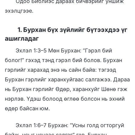
Одоо Библиэс дараах бичвэрийг уншиж
эхэлцгээе.
1. Бурхан бүх зүйлийг бүтээхдээ үг
ашигладаг
Эхлэл 1:3–5 Мөн Бурхан: “Гэрэл бий
болог!” гэхэд тэнд гэрэл бий болов. Бурхан
гэрлийг харахад энэ нь сайн байв: тэгээд
Бурхан гэрлийг харанхуйгаас салгажээ. Дараа
нь Бурхан гэрлийг Өдөр, харанхуйг Шөнө гэж
нэрлэв. Үдэш болоод өглөө болсон нь эхний
өдөр байсан юм.
Эхлэл 1:6–7 Бурхан: “Усны голд огторгуй
байж, усыг уснаас салгаг” гэв. Бурхан