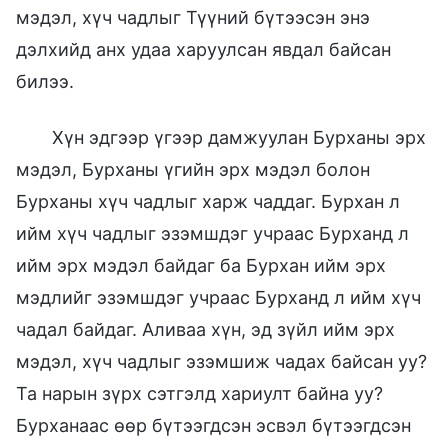
мэдэл, хүч чадлыг Түүний бүтээсэн энэ
дэлхийд анх удаа харуулсан явдал байсан
билээ.
Хүн эдгээр үгээр дамжуулан Бурханы эрх
мэдэл, Бурханы үгийн эрх мэдэл болон
Бурханы хүч чадлыг харж чаддаг. Бурхан л
ийм хүч чадлыг эзэмшдэг учраас Бурханд л
ийм эрх мэдэл байдаг ба Бурхан ийм эрх
мэдлийг эзэмшдэг учраас Бурханд л ийм хүч
чадал байдаг. Аливаа хүн, эд зүйл ийм эрх
мэдэл, хүч чадлыг эзэмшиж чадах байсан уу?
Та нарын зүрх сэтгэлд хариулт байна уу?
Бурханаас өөр бүтээгдсэн эсвэл бүтээгдсэн