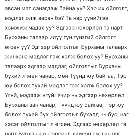
авсан мэт санагдаж байна уу? Хэр их ойлголт,
мэдлэг олж авсан бэ? Та нар үүнийгээ
хэмжиж чадах уу? Эдгээр нөхөрлөл та нарт
Бурханы талаар илүү гүн гүнзгий ойлголт
өгсөн үү? Эдгээр ойлголтыг Бурханы талаарх
жинхэнэ мэдлэг гэж хэлж болох уу? Бурханы
талаарх эдгээр мэдлэг, ойлголтыг Бурханы
бүхий л мөн чанар, мөн Түүнд юу байгаа, Тэр
юу болох тухай мэдлэг гэж хэлж болох уу?
Үгүй, мэдээж үгүй! Учир нь эдгээр нөхөрлөл
Бурханы зан чанар, Түүнд юу байгаа, Тэр юу
болох тухай бүх ойлголтыг бүхэлд нь бус, нэг
хэсэг ойлголтыг л өгсөн. Эдгээр нөхөрлөл та
нарт Бурханы өнгөрсөнд хийсэн ажлын нэг