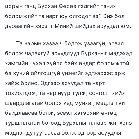
цорын ганц Бурхан Өөрөө гэдгийг таних
боломжийг та нарт юу олгодог вэ? Энэ бол
дараагийн хэсэгт Миний шийдэх асуудал юм.
Та нарын хэзээ ч бодож үзээгүй, эсвэл
бодож чадахгүй асуудлууд Бурханыг мэдэхэд
хамгийн чухал зүйлс байх өндөр боломжтой
ба хүний ойлгошгүй үнэнийг эдгээрээс эрж
хайж болно. Эдгээр асуудал та нарт
тохиолдож, та нар нүүр тулж, сонголт хийх
шаардлагатай болох үед мунхаг, мэдлэггүй
байдлаасаа болж, эсвэл хэтэрхий өнгөц
туршлагатай бөгөөд Бурханы талаар жинхэнэ
мэдлэг дутуугаасаа болж эдгээр асуудлыг