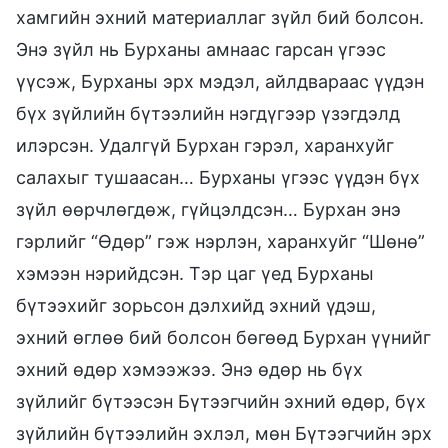
хамгийн эхний материаллаг зүйл бий болсон.
Энэ зүйл нь Бурханы амнаас гарсан үгээс
үүсэж, Бурханы эрх мэдэл, айлдвараас үүдэн
бүх зүйлийн бүтээлийн нэгдүгээр үзэгдэлд
илэрсэн. Удалгүй Бурхан гэрэл, харанхуйг
салахыг тушаасан… Бурханы үгээс үүдэн бүх
зүйл өөрчлөгдөж, гүйцэлдсэн… Бурхан энэ
гэрлийг “Өдөр” гэж нэрлэн, харанхуйг “Шөнө”
хэмээн нэрийдсэн. Тэр цаг үед Бурханы
бүтээхийг зорьсон дэлхийд эхний үдэш,
эхний өглөө бий болсон бөгөөд Бурхан үүнийг
эхний өдөр хэмээжээ. Энэ өдөр нь бүх
зүйлийг бүтээсэн Бүтээгчийн эхний өдөр, бүх
зүйлийн бүтээлийн эхлэл, мөн Бүтээгчийн эрх