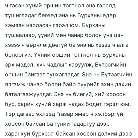
ч гэсэн хүний оршин тогтнол энэ гэрэлд
түшиглэдэг бѳгѳѳд энэ нь Бурханы ѳдѳр
хэмээн нэрлэсэн гэрэл юм. Бурханы
тушаалаар, үүний мөн чанар болон үнэ цэн
хэзээ ч өөрчлөгдөөгүй ба энэ нь хэзээ ч алга
болоогүй. Үүний оршин тогтнол нь Бурханы
эрх мэдэл, хүч чадлыг харуулж, Бүтээгчийн
оршин байгааг тунхагладаг. Энэ нь Бүтээгчийн
ялгамж чанар болон байр суурийг ахин дахин
баталгаажуулдаг. Энэ нь биегүй, хий хоосон
бус, харин хүний харж чадах бодит гэрэл юм.
Тэр цагаас эхлээд “газар ямар ч хэлбэргүй,
хоосон байсан ба гүний гадаргуу дээр
харанхуй бүрхэж” байсан хоосон дэлхий дээр