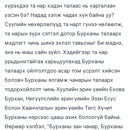
хүрэхдээ та нар хэдэн талаас нь харгалзан
үзсэн бэ? Надад хэлж чадах хүн байна уу?
Сүүлийн нөхөрлөлүүд та нарт гүнээ нөлөөлж,
та нарын зүрх сэтгэл дотор Бурханы талаарх
мэдлэгт чинь шинэ эхлэл тавьсныг Би мэднэ,
энэ нь маш сайн зүйл. Хэдийгээр та нар
урьдынхтайгаа харьцуулахад Бурханы
талаарх ойлголтдоо асар том үсрэлт хийсэн
боловч Бурханы ялгамж чанарын талаарх
тодорхойлолт чинь Хуулийн эрин үеийн Ехова
Бурхан, Нигүүлслийн эрин үеийн Эзэн Есүс
болон Хаанчлалын эрин үеийн Төгс Хүчит
Бурханы нэрсээс цааш ахих болоогүй байна.
Өөрөөр хэлбэл, “Бурханы зан чанар, Бурханы