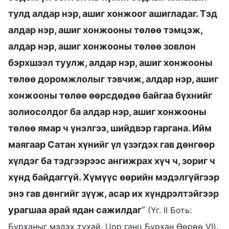
тулд алдар нэр, ашиг хонжоог ашигладаг. Тэд
алдар нэр, ашиг хонжооны төлөө тэмцэж,
алдар нэр, ашиг хонжооны төлөө зовлон
бэрхшээл туулж, алдар нэр, ашиг хонжооны
төлөө доромжлолыг тэвчиж, алдар нэр, ашиг
хонжооны төлөө өөрсдөдөө байгаа бүхнийг
золиосолдог ба алдар нэр, ашиг хонжооны
төлөө ямар ч үнэлгээ, шийдвэр гаргана. Ийм
маягаар Сатан хүнийг үл үзэгдэх гав дөнгөөр
хүлдэг ба тэдгээрээс ангижрах хүч ч, зориг ч
хүнд байдаггүй. Хүмүүс өөрийн мэдэлгүйгээр
энэ гав дөнгийг зүүж, асар их хүндрэлтэйгээр
урагшаа арай ядан сажилдаг
”
(Үг. II Боть:
.
Бурханыг мэдэх тухай. Цор ганц Бурхан Өөрөө VI)