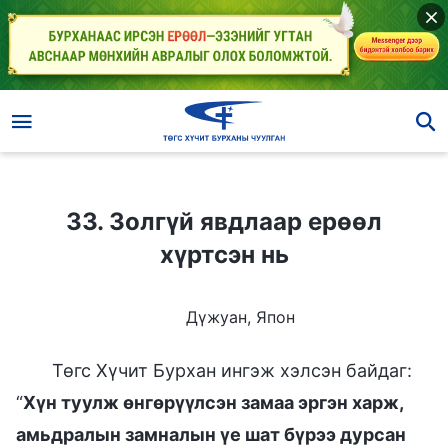
33. Золгүй явдлаар ерөөл хүртсэн нь
33. Золгүй явдлаар ерөөл
хүртсэн нь
Дүжуан, Япон
Төгс Хүчит Бурхан ингэж хэлсэн байдаг:
“
Хүн туулж өнгөрүүлсэн замаа эргэн харж,
амьдралын замналын үе шат бүрээ дурсан