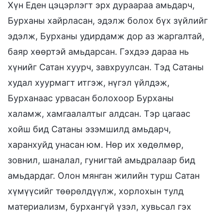
Хүн Еден цэцэрлэгт эрх дураараа амьдарч,
Бурханы хайрласан, эдэлж болох бүх зүйлийг
эдэлж, Бурханы удирдамж дор аз жаргалтай,
баяр хөөртэй амьдарсан. Гэхдээ дараа нь
хүнийг Сатан хуурч, завхруулсан. Тэд Сатаны
худал хуурмагт итгэж, нүгэл үйлдэж,
Бурханаас урвасан болохоор Бурханы
халамж, хамгаалалтыг алдсан. Тэр цагаас
хойш бид Сатаны эзэмшилд амьдарч,
харанхуйд унасан юм. Нөр их хөдөлмөр,
зовнил, шаналал, гунигтай амьдралаар бид
амьдардаг. Олон мянган жилийн турш Сатан
хүмүүсийг төөрөлдүүлж, хорлохын тулд
материализм, бурхангүй үзэл, хувьсал гэх