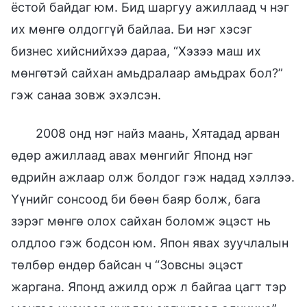
ёстой байдаг юм. Бид шаргуу ажиллаад ч нэг
их мөнгө олдоггүй байлаа. Би нэг хэсэг
бизнес хийснийхээ дараа, “Хэзээ маш их
мөнгөтэй сайхан амьдралаар амьдрах бол?”
гэж санаа зовж эхэлсэн.
2008 онд нэг найз маань, Хятадад арван
өдөр ажиллаад авах мөнгийг Японд нэг
өдрийн ажлаар олж болдог гэж надад хэллээ.
Үүнийг сонсоод би бөөн баяр болж, бага
зэрэг мөнгө олох сайхан боломж эцэст нь
олдлоо гэж бодсон юм. Япон явах зуучлалын
төлбөр өндөр байсан ч “Зовсны эцэст
жаргана. Японд ажилд орж л байгаа цагт тэр