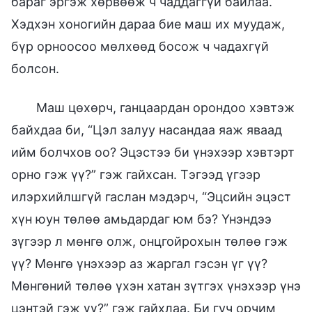
бараг эргэж хөрвөөж ч чаддаггүй байлаа.
Хэдхэн хоногийн дараа бие маш их муудаж,
бүр орноосоо мөлхөөд босож ч чадахгүй
болсон.
Маш цөхөрч, ганцаардан орондоо хэвтэж
байхдаа би, “Цэл залуу насандаа яаж яваад
ийм болчхов оо? Эцэстээ би үнэхээр хэвтэрт
орно гэж үү?” гэж гайхсан. Тэгээд үгээр
илэрхийлшгүй гаслан мэдэрч, “Эцсийн эцэст
хүн юун төлөө амьдардаг юм бэ? Үнэндээ
зүгээр л мөнгө олж, онцгойрохын төлөө гэж
үү? Мөнгө үнэхээр аз жаргал гэсэн үг үү?
Мөнгөний төлөө үхэн хатан зүтгэх үнэхээр үнэ
цэнтэй гэж үү?” гэж гайхлаа. Би гуч орчим