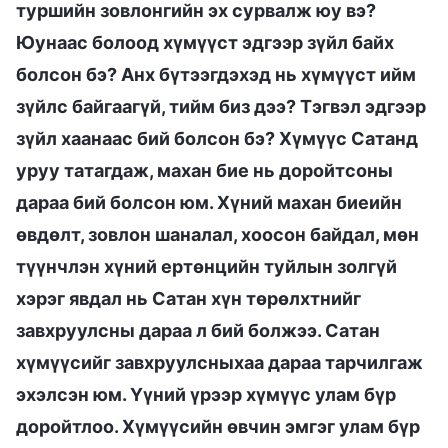
туршийн зовлонгийн эх сурвалж юу вэ?
Юунаас болоод хүмүүст эдгээр зүйл байх
болсон бэ? Анх бүтээгдэхэд нь хүмүүст ийм
зүйлс байгаагүй, тийм биз дээ? Тэгвэл эдгээр
зүйл хаанаас бий болсон бэ? Хүмүүс Сатанд
уруу татагдаж, махан бие нь доройтсоны
дараа бий болсон юм. Хүний махан биеийн
өвдөлт, зовлон шаналал, хоосон байдал, мөн
түүнчлэн хүний ертөнцийн туйлын золгүй
хэрэг явдал нь Сатан хүн төрөлхтнийг
завхруулсны дараа л бий болжээ. Сатан
хүмүүсийг завхруулсныхаа дараа тарчилгаж
эхэлсэн юм. Үүний үрээр хүмүүс улам бүр
доройтлоо. Хүмүүсийн өвчин эмгэг улам бүр