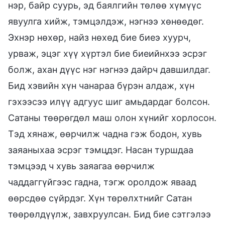
нэр, байр суурь, эд баялгийн төлөө хүмүүс
явуулга хийж, тэмцэлдэж, нэгнээ хөнөөдөг.
Эхнэр нөхөр, найз нөхөд бие биеэ хуурч,
урваж, эцэг хүү хүртэл бие биеийнхээ эсрэг
болж, ахан дүүс нэг нэгнээ дайрч давшилдаг.
Бид хэвийн хүн чанараа бүрэн алдаж, хүн
гэхээсээ илүү адгуус шиг амьдардаг болсон.
Сатаны төөрөгдөл маш олон хүнийг хорлосон.
Тэд хянаж, өөрчилж чадна гэж бодон, хувь
заяаныхаа эсрэг тэмцдэг. Насан туршдаа
тэмцээд ч хувь заяагаа өөрчилж
чаддаггүйгээс гадна, тэгж оролдож яваад
өөрсдөө сүйрдэг. Хүн төрөлхтнийг Сатан
төөрөлдүүлж, завхруулсан. Бид бие сэтгэлээ