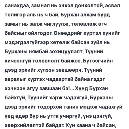
санахдаа, замнал нь энхэл донхолтой, эсвэл
толигор аль нь ч бай, Бурхан алхам бүрд
замыг нь залж чиглүүлж, төлөвлөж өгч
байсныг ойлгодог. Өнөөдрийг хүртэл хүнийг
мэдэгдэлгүйгээр хөтөлж байсан зүйл нь
Бурханы нямбай зохицуулалт, Түүний
хичээнгүй төлөвлөлт байжээ. Бүтээгчийн
дээд эрхийг хүлээн зөвшөөрч, Түүний
авралыг хүртэх чадвартай байна гэдэг
хэчнээн агуу завшаан бэ!… Хүнд Бурхан
байхгүй, Түүнийг харж чадахгүй, Бурханы
дээд эрхийг тодорхой танин мэдэж чадахгүй
үед өдөр бүр нь утга учиргүй, үнэ цэнгүй,
хөөрхийлөлтэй байдаг. Хүн хаана ч байсан,