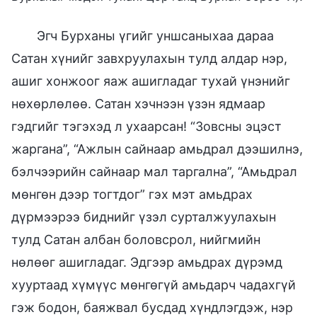
Эгч Бурханы үгийг уншсаныхаа дараа
Сатан хүнийг завхруулахын тулд алдар нэр,
ашиг хонжоог яаж ашигладаг тухай үнэнийг
нөхөрлөлөө. Сатан хэчнээн үзэн ядмаар
гэдгийг тэгэхэд л ухаарсан! “Зовсны эцэст
жаргана”, “Ажлын сайнаар амьдрал дээшилнэ,
бэлчээрийн сайнаар мал таргална”, “Амьдрал
мөнгөн дээр тогтдог” гэх мэт амьдрах
дүрмээрээ биднийг үзэл сурталжуулахын
тулд Сатан албан боловсрол, нийгмийн
нөлөөг ашигладаг. Эдгээр амьдрах дүрэмд
хууртаад хүмүүс мөнгөгүй амьдарч чадахгүй
гэж бодон, баяжвал бусдад хүндлэгдэж, нэр