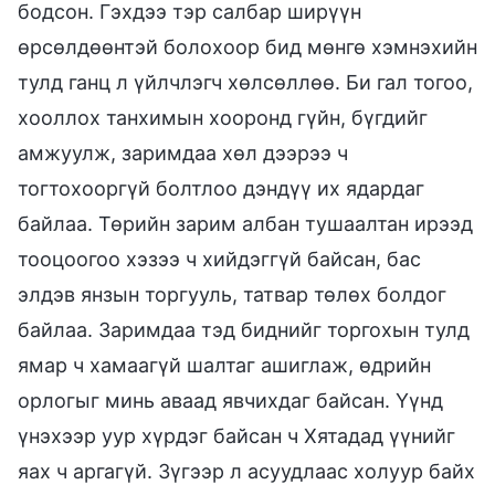
бодсон. Гэхдээ тэр салбар ширүүн
өрсөлдөөнтэй болохоор бид мөнгө хэмнэхийн
тулд ганц л үйлчлэгч хөлсөллөө. Би гал тогоо,
хооллох танхимын хооронд гүйн, бүгдийг
амжуулж, заримдаа хөл дээрээ ч
тогтохооргүй болтлоо дэндүү их ядардаг
байлаа. Төрийн зарим албан тушаалтан ирээд
тооцоогоо хэзээ ч хийдэггүй байсан, бас
элдэв янзын торгууль, татвар төлөх болдог
байлаа. Заримдаа тэд биднийг торгохын тулд
ямар ч хамаагүй шалтаг ашиглаж, өдрийн
орлогыг минь аваад явчихдаг байсан. Үүнд
үнэхээр уур хүрдэг байсан ч Хятадад үүнийг
яах ч аргагүй. Зүгээр л асуудлаас холуур байх