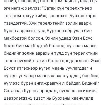
өвчин, шаналалд өртсөн юм байна. Дараа нь
эгч ингэж хэллээ: “Сатан хүн төрөлхтнөөр
тоглоом тохуу хийж, зовоохыг Бурхан харж
тэвчдэггүй. Хүн төрөлхтнийг золин аварч,
бүрэн аврахын тулд Бурхан хоёр удаа бие
махбодтой болсон. Эхний удаад Эзэн Есүс
болж бие махбодтой болоод, нүглээс маань
биднийг золин аврахын тулд хүн төрөлхтний
төлөө нүглийн тахил болон цовдлогдсон. Эзэн
Есүст итгэснээр нүгэл маань уучлагддаг ч
нүгэлт уг чанар маань хэвээр үлддэг, бас бид
нүглээс бүрэн ангижраагүй л байдаг. Биднийг
Сатанаас бүрэн аврагдаж, нүглээс ангижирч,
цэвэрлэгдэж, эцэст нь Бурханы хаанчлалд