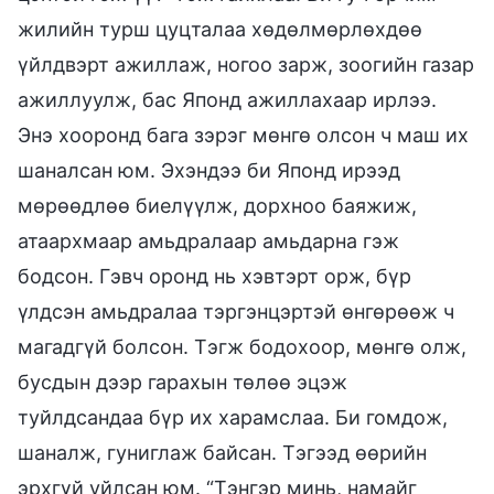
жилийн турш цуцталаа хөдөлмөрлөхдөө
үйлдвэрт ажиллаж, ногоо зарж, зоогийн газар
ажиллуулж, бас Японд ажиллахаар ирлээ.
Энэ хооронд бага зэрэг мөнгө олсон ч маш их
шаналсан юм. Эхэндээ би Японд ирээд
мөрөөдлөө биелүүлж, дорхноо баяжиж,
атаархмаар амьдралаар амьдарна гэж
бодсон. Гэвч оронд нь хэвтэрт орж, бүр
үлдсэн амьдралаа тэргэнцэртэй өнгөрөөж ч
магадгүй болсон. Тэгж бодохоор, мөнгө олж,
бусдын дээр гарахын төлөө эцэж
туйлдсандаа бүр их харамслаа. Би гомдож,
шаналж, гуниглаж байсан. Тэгээд өөрийн
эрхгүй уйлсан юм. “Тэнгэр минь, намайг