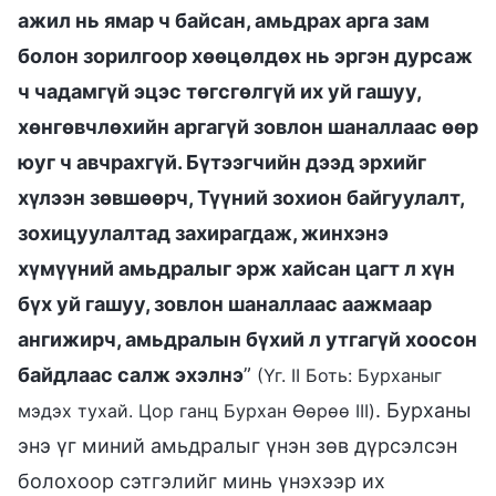
ажил нь ямар ч байсан, амьдрах арга зам
болон зорилгоор хөөцөлдөх нь эргэн дурсаж
ч чадамгүй эцэс төгсгөлгүй их уй гашуу,
хөнгөвчлөхийн аргагүй зовлон шаналлаас өөр
юуг ч авчрахгүй. Бүтээгчийн дээд эрхийг
хүлээн зөвшөөрч, Түүний зохион байгуулалт,
зохицуулалтад захирагдаж, жинхэнэ
хүмүүний амьдралыг эрж хайсан цагт л хүн
бүх уй гашуу, зовлон шаналлаас аажмаар
ангижирч, амьдралын бүхий л утгагүй хоосон
байдлаас салж эхэлнэ
”
(Үг. II Боть: Бурханыг
. Бурханы
мэдэх тухай. Цор ганц Бурхан Өөрөө III)
энэ үг миний амьдралыг үнэн зөв дүрсэлсэн
болохоор сэтгэлийг минь үнэхээр их