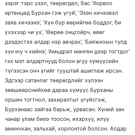
зэрэг тэрс үзэл, төөрөгдөл, бас ‘Хорвоо
ертөнцөд Бурхан гэж үгүй’, ‘Эзэн хичээвэл
заяа хичээнэ’, ‘Хүн бүр өөрийгөө боддог, би
үхэхээр чи үх’, ‘Өөрөө онцгойрч, өвөг
дээдэстээ алдар нэр авчрах’, ‘Баяжихын тулд
хүн юу ч хийнэ’, ‘Амьдрал мөнгөн дээр тогтдог’
гэх мэт алдартнууд болон агуу хүмүүсийн
түгээсэн онч үгийг тууштай ашиглаж ирсэн.
Эдгээр сатанлаг төөрөгдлийг хүлээн
зөвшөөрснийхөө дараа хүмүүс Бурханы
оршин тогтнол, захиралтыг үгүйсгэж,
Бурханаас зайгаа барьж, урвасан. Хүний зан
чанар улам биеэ тоосон, ихэрхүү, илүү
аминчхан, зальхай, хорлонтой болсон. Алдар