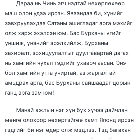
Дараа нь Чинь эгч надтай нөхөрлөхөөр
маш олон удаа ирсэн. Яваандаа би, хүнийг
завхруулахдаа Сатаны ашигладаг арга мэхийг
олж харж эхэлсэн юм. Бас Бурханы үгийг
уншиж, үнэнийг эрэлхийлж, Бурханы
захиралт, зохицуулалтыг дуулгавартай дагах
нь хамгийн чухал гэдгийг ухаарч авсан. Энэ
бол хамгийн утга учиртай, аз жаргалтай
амьдрах арга, бас Бурханы сайшаадаг цорын
ганц арга зам юм!
Манай ажлын нэг хүн бүх хүчээ дайчлан
мөнгө олохоор нөхөртэйгөө хамт Японд ирсэн
гэдгийг би нэг өдөр олж мэдлээ. Тэд багахан