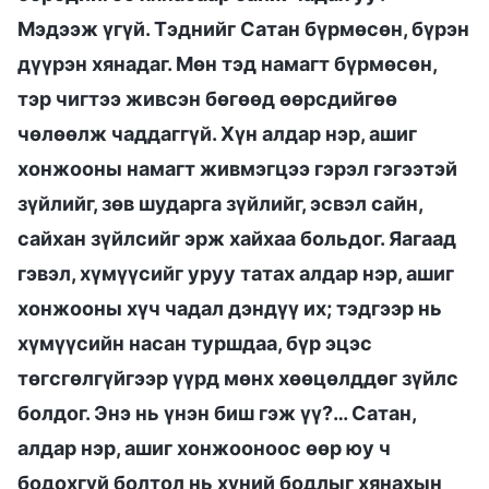
Мэдээж үгүй. Тэднийг Сатан бүрмөсөн, бүрэн
дүүрэн хянадаг. Мөн тэд намагт бүрмөсөн,
тэр чигтээ живсэн бөгөөд өөрсдийгөө
чөлөөлж чаддаггүй. Хүн алдар нэр, ашиг
хонжооны намагт живмэгцээ гэрэл гэгээтэй
зүйлийг, зөв шударга зүйлийг, эсвэл сайн,
сайхан зүйлсийг эрж хайхаа больдог. Яагаад
гэвэл, хүмүүсийг уруу татах алдар нэр, ашиг
хонжооны хүч чадал дэндүү их; тэдгээр нь
хүмүүсийн насан туршдаа, бүр эцэс
төгсгөлгүйгээр үүрд мөнх хөөцөлддөг зүйлс
болдог. Энэ нь үнэн биш гэж үү?… Сатан,
алдар нэр, ашиг хонжооноос өөр юу ч
бодохгүй болтол нь хүний бодлыг хянахын