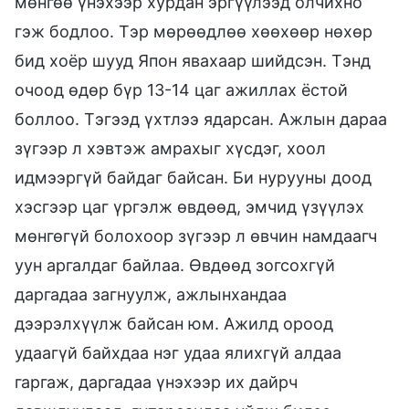
мөнгөө үнэхээр хурдан эргүүлээд олчихно”
гэж бодлоо. Тэр мөрөөдлөө хөөхөөр нөхөр
бид хоёр шууд Япон явахаар шийдсэн. Тэнд
очоод өдөр бүр 13-14 цаг ажиллах ёстой
боллоо. Тэгээд үхтлээ ядарсан. Ажлын дараа
зүгээр л хэвтэж амрахыг хүсдэг, хоол
идмээргүй байдаг байсан. Би нурууны доод
хэсгээр цаг үргэлж өвдөөд, эмчид үзүүлэх
мөнгөгүй болохоор зүгээр л өвчин намдаагч
уун аргалдаг байлаа. Өвдөөд зогсохгүй
даргадаа загнуулж, ажлынхандаа
дээрэлхүүлж байсан юм. Ажилд ороод
удаагүй байхдаа нэг удаа ялихгүй алдаа
гаргаж, даргадаа үнэхээр их дайрч