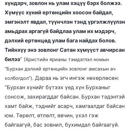
хүндэрч, зовлон нь улам хэцүү бэрх болжээ.
Хүмүүс хүний ертөнцийн хоосон байдал,
эмгэнэлт явдал, түүнчлэн тэнд үргэлжлүүлэн
амьдрах аргагүй байдлаа улам их мэдэрч,
дэлхий ертөнцөд улам бага найдах болов.
Тийнхүү энэ зовлонг Сатан хүмүүст авчирсан
билээ
”
(Христийн ярианы тэмдэглэл номын
“Бурхан дэлхий ертөнцийн зовлонг амсахын ач
. Дараа нь эгч ингэж нөхөрлөсөн:
холбогдол”)
“Бурхан хүнийг бүтээх үед хүн Бурханыг
сонсож, захирагддаг байсан. Бурхан тэдэнтэй
хамт байж, тэднийг асарч, хамгаалдаг байсан
юм. Төрөлт, өтлөлт, өвчин, үхэл гэж
байгаагүй, бас зовнил, бухимдал байгаагүй.