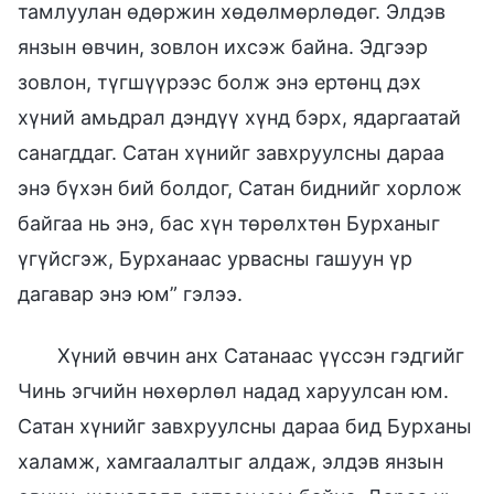
тамлуулан өдөржин хөдөлмөрлөдөг. Элдэв
янзын өвчин, зовлон ихсэж байна. Эдгээр
зовлон, түгшүүрээс болж энэ ертөнц дэх
хүний амьдрал дэндүү хүнд бэрх, ядаргаатай
санагддаг. Сатан хүнийг завхруулсны дараа
энэ бүхэн бий болдог, Сатан биднийг хорлож
байгаа нь энэ, бас хүн төрөлхтөн Бурханыг
үгүйсгэж, Бурханаас урвасны гашуун үр
дагавар энэ юм” гэлээ.
Хүний өвчин анх Сатанаас үүссэн гэдгийг
Чинь эгчийн нөхөрлөл надад харуулсан юм.
Сатан хүнийг завхруулсны дараа бид Бурханы
халамж, хамгаалалтыг алдаж, элдэв янзын