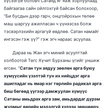
хүсээгүй боловч Сатанд яг яаж хорлуулаад
байгаагаа сайн ойлгохгүй байсан болохоор,
“Би бусдын дээр гарч, онцгойрохын төлөө
маш шаргуу ажилласан ч үүнээсээ болж
тэсвэрлэхийн аргагүй өвдлөө. Сатан намайг
ингэсэн гэж үү?” гэж эгч нараас асуулаа.
Дараа нь Жан эгч миний асуулттай
холбоотой Төгс Хүчит Бурханы үгийг уншиж
өгсөн. “
Сатан тун аядуу зөөлөн арга буюу
хүмүүсийн үзэлтэй тун их нийцдэг арга
ашигладаг нь ямар нэг төрлийн радикал арга
биш бөгөөд үүгээр дамжуулан хүмүүс
Сатаны амьдрах арга зам, амьдардаг дүрэм
журмыг өөрийн мэдэлгүй хүлээн зөвшөөрч,