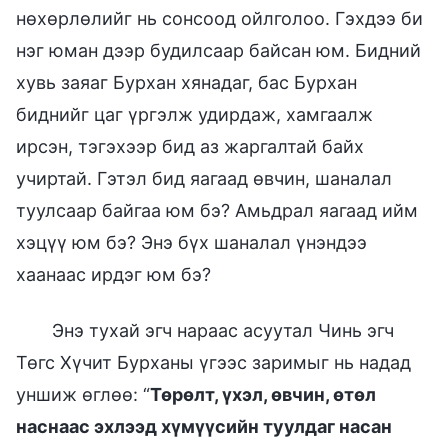
нөхөрлөлийг нь сонсоод ойлголоо. Гэхдээ би
нэг юман дээр будилсаар байсан юм. Бидний
хувь заяаг Бурхан хянадаг, бас Бурхан
биднийг цаг үргэлж удирдаж, хамгаалж
ирсэн, тэгэхээр бид аз жаргалтай байх
учиртай. Гэтэл бид яагаад өвчин, шаналал
туулсаар байгаа юм бэ? Амьдрал яагаад ийм
хэцүү юм бэ? Энэ бүх шаналал үнэндээ
хаанаас ирдэг юм бэ?
Энэ тухай эгч нараас асуутал Чинь эгч
Төгс Хүчит Бурханы үгээс заримыг нь надад
уншиж өглөө: “
Төрөлт, үхэл, өвчин, өтөл
наснаас эхлээд хүмүүсийн туулдаг насан