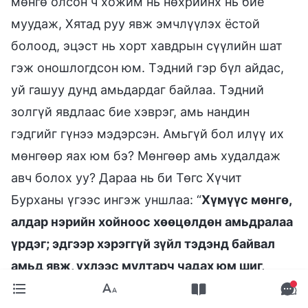
мөнгө олсон ч хожим нь нөхрийнх нь бие
муудаж, Хятад руу явж эмчлүүлэх ёстой
болоод, эцэст нь хорт хавдрын сүүлийн шат
гэж оношлогдсон юм. Тэдний гэр бүл айдас,
уй гашуу дунд амьдардаг байлаа. Тэдний
золгүй явдлаас бие хэврэг, амь нандин
гэдгийг гүнээ мэдэрсэн. Амьгүй бол илүү их
мөнгөөр яах юм бэ? Мөнгөөр амь худалдаж
авч болох уу? Дараа нь би Төгс Хүчит
Бурханы үгээс ингэж уншлаа: “
Хүмүүс мөнгө,
алдар нэрийн хойноос хөөцөлдөн амьдралаа
үрдэг; эдгээр хэрэггүй зүйл тэдэнд байвал
амьд явж, үхлээс мултарч чадах юм шиг,
цорын ганц найдвар нь хэмээн бодож