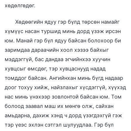
хөдөлгөдөг.
Хөдөөгийн ядуу гэр бүлд төрсөн намайг
хүмүүс насан туршид минь дорд үзэж ирсэн
юм. Манай гэр бүл ядуу байсан болохоор би
заримдаа дараачийн хоол хэзээ байхыг
мэддэггүй, бас дандаа эгчийнхээ хуучин
хувцсыг өмсдөг, тэр хувцаснууд надад
томддог байсан. Ангийнхан минь бүгд надаар
доог тохуу хийж, найзлахыг хүсдэггүй, хүүхэд
нас минь үнэхээр зовлонтой байсан юм. Том
болоод заавал маш их мөнгө олж, сайхан
амьдарна, дахиж хэнд ч дорд үзэгдэхгүй гэж
тэр үеэс эхлэн сэтгэл шулуудлаа. Гэр бүл