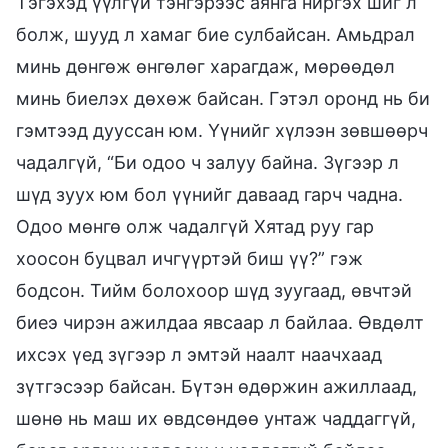
Тэгэхэд үүлгүй тэнгэрээс аянга ниргэх шиг л
болж, шууд л хамаг бие сулбайсан. Амьдрал
минь дөнгөж өнгөлөг харагдаж, мөрөөдөл
минь биелэх дөхөж байсан. Гэтэл оронд нь би
гэмтээд дууссан юм. Үүнийг хүлээн зөвшөөрч
чадалгүй, “Би одоо ч залуу байна. Зүгээр л
шүд зуух юм бол үүнийг даваад гарч чадна.
Одоо мөнгө олж чадалгүй Хятад руу гар
хоосон буцвал ичгүүртэй биш үү?” гэж
бодсон. Тийм болохоор шүд зуугаад, өвчтэй
биеэ чирэн ажилдаа явсаар л байлаа. Өвдөлт
ихсэх үед зүгээр л эмтэй наалт наачхаад
зүтгэсээр байсан. Бүтэн өдөржин ажиллаад,
шөнө нь маш их өвдсөндөө унтаж чаддаггүй,