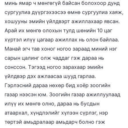
минь ямар ч мөнгөгүй байсан болохоор дунд
сургуулиа дүүргэхээсээ өмнө сургуулиа хаяж,
хошууны эмийн үйлдвэрт ажиллахаар явсан.
Арай их мөнгө олохын тулд шөнийн 10 цаг
хүртэл илүү цагаар ажиллах нь олон байлаа.
Манай эгч тав хоног ногоо зараад миний нэг
сарын цалинг олж чаддаг гэж дараа нь
сонссон. Тэгээд ногоо зарахаар эмийн
үйлдвэр дэх ажлаасаа шууд гарлаа.
Гэрлэсний дараа нөхөр бид хоёр зоогийн
газар нээсэн юм. Зоогийн газар ажиллуулаад
илүү их мөнгө олно, дараа нь бусдын
атаархал, хүндлэлийг хүлээн сүрлэг, нэр
төртэй амьдралаар амьдарч болно гэж