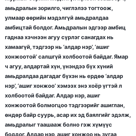
амьдралын зорилго, чиглэлээ тогтоож,
улмаар өөрийн мэдэлгүй амьдралдаа
амбицтай болдог. Амьдралын эдгээр амбиц
гаднаа хэчнээн агуу сүрлэг санагдах нь
хамаагүй, тэдгээр нь ‘алдар нэр’, ‘ашиг
хонжоотой’ салшгүй холбоотой байдаг. Ямар
ч агуу, алдартай хүн, үнэндээ бүх хүний
амьдралдаа дагадаг бүхэн нь ердөө ‘алдар
нэр’, ‘ашиг хонжоо’ хэмээх энэ хоёр үгтэй л
холбоотой байдаг. Алдар нэр, ашиг
хонжоотой болмогцоо тэдгээрийг ашиглан,
өндөр байр суурь, асар их эд баялгийг эдэлж,
амьдралыг таашааж болно гэж хүмүүс
боддог. Алдар нэр, ашиг хонжоо нь зугаа