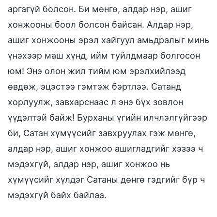
аргагүй болсон. Би мөнгө, алдар нэр, ашиг
хонжооны боол болсон байсан. Алдар нэр,
ашиг хонжооны эрэл хайгуул амьдралыг минь
үнэхээр маш хүнд, ийм туйлдмаар болгосон
юм! Энэ олон жил тийм юм эрэлхийлээд
өвдөж, эцэстээ гэмтэж бэртлээ. Сатанд
хорлуулж, завхарснаас л энэ бүх зовлон
үүдэлтэй байж! Бурханы үгийн илчлэлгүйгээр
би, Сатан хүмүүсийг завхруулах гэж мөнгө,
алдар нэр, ашиг хонжоо ашигладгийг хэзээ ч
мэдэхгүй, алдар нэр, ашиг хонжоо нь
хүмүүсийг хүлдэг Сатаны дөнгө гэдгийг бүр ч
мэдэхгүй байх байлаа.