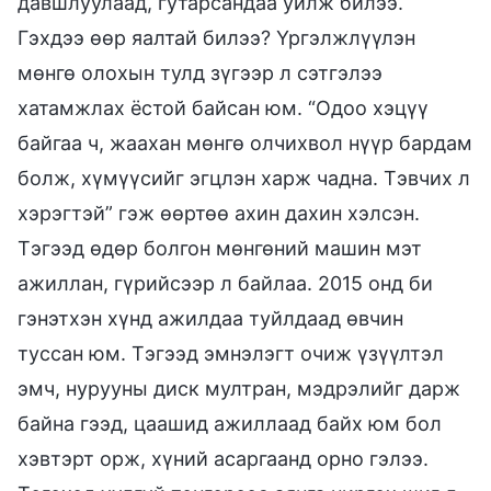
давшлуулаад, гутарсандаа уйлж билээ.
Гэхдээ өөр яалтай билээ? Үргэлжлүүлэн
мөнгө олохын тулд зүгээр л сэтгэлээ
хатамжлах ёстой байсан юм. “Одоо хэцүү
байгаа ч, жаахан мөнгө олчихвол нүүр бардам
болж, хүмүүсийг эгцлэн харж чадна. Тэвчих л
хэрэгтэй” гэж өөртөө ахин дахин хэлсэн.
Тэгээд өдөр болгон мөнгөний машин мэт
ажиллан, гүрийсээр л байлаа. 2015 онд би
гэнэтхэн хүнд ажилдаа туйлдаад өвчин
туссан юм. Тэгээд эмнэлэгт очиж үзүүлтэл
эмч, нурууны диск мултран, мэдрэлийг дарж
байна гээд, цаашид ажиллаад байх юм бол
хэвтэрт орж, хүний асаргаанд орно гэлээ.