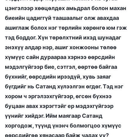
цэнгэлээр хөөцөлдөх амьдрал болон махан
биеийн цадиггүй таашаалыг олж авахдаа
ашиглаж болох нэг төрлийн хөрөнгө юм гэж
тэд боддог. Хүн төрөлхтний ихэд шунадаг
энэхүү алдар нэр, ашиг хонжооны төлөө
хүмүүс сайн дураараа хэрнээ өөрсдийн
мэдэлгүйгээр бие, сэтгэл, өөртөө байгаа
бүхнийг, өөрсдийн ирээдүй, хувь заяаг
бүгдийг нь Сатанд хүлээлгэн өгдөг. Тэд нэг
хором ч эргэлзэхгүйгээр, өгсөн бүхнээ
буцаан авах хэрэгтэйг ер мэдэхгүйгээр
үүнийг хийдэг. Ийм маягаар Сатанд
хоргодож, түүнд үнэнч болмогцоо хүмүүс
өөрсдийгөө хянасаар байж чадах уу?