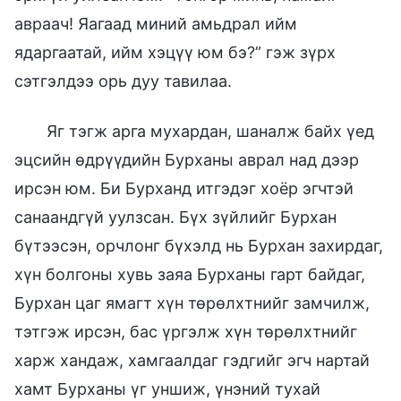
авраач! Яагаад миний амьдрал ийм
ядаргаатай, ийм хэцүү юм бэ?” гэж зүрх
сэтгэлдээ орь дуу тавилаа.
Яг тэгж арга мухардан, шаналж байх үед
эцсийн өдрүүдийн Бурханы аврал над дээр
ирсэн юм. Би Бурханд итгэдэг хоёр эгчтэй
санаандгүй уулзсан. Бүх зүйлийг Бурхан
бүтээсэн, орчлонг бүхэлд нь Бурхан захирдаг,
хүн болгоны хувь заяа Бурханы гарт байдаг,
Бурхан цаг ямагт хүн төрөлхтнийг замчилж,
тэтгэж ирсэн, бас үргэлж хүн төрөлхтнийг
харж хандаж, хамгаалдаг гэдгийг эгч нартай
хамт Бурханы үг уншиж, үнэний тухай