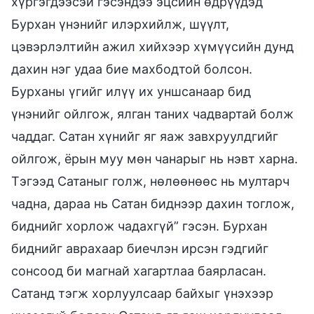
хүргэгдээсэй гэсэндээ эцсийн өдрүүдэд
Бурхан үнэнийг илэрхийлж, шүүлт,
цэвэрлэлтийн ажил хийхээр хүмүүсийн дунд
дахин нэг удаа бие махбодтой болсон.
Бурханы үгийг илүү их уншсанаар бид
үнэнийг ойлгож, ялган таних чадвартай болж
чаддаг. Сатан хүнийг яг яаж завхруулдгийг
ойлгож, ёрын муу мөн чанарыг нь нэвт харна.
Тэгээд Сатаныг голж, нөлөөнөөс нь мултарч
чадна, дараа нь Сатан биднээр дахин тоглож,
биднийг хорлож чадахгүй” гэсэн. Бурхан
биднийг аврахаар биечлэн ирсэн гэдгийг
сонсоод би магнай хагартлаа баярласан.
Сатанд тэгж хорлуулсаар байхыг үнэхээр