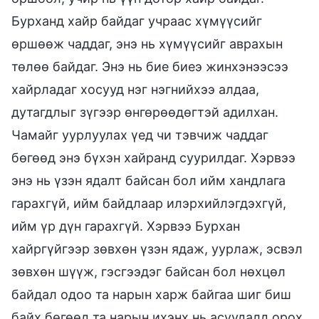
Бурханд хайр байдаг учраас хүмүүсийг
өршөөж чаддаг, энэ нь хүмүүсийг аврахын
төлөө байдаг. Энэ нь бие биеэ жинхэнээсээ
хайрладаг хосууд нэг нэгнийхээ алдаа,
дутагдлыг зүгээр өнгөрөөдөгтэй адилхан.
Чамайг уурлуулах үед чи тэвчиж чаддаг
бөгөөд энэ бүхэн хайранд суурилдаг. Хэрвээ
энэ нь үзэн ядалт байсан бол ийм хандлага
гарахгүй, ийм байдлаар илэрхийлэгдэхгүй,
ийм үр дүн гарахгүй. Хэрвээ Бурхан
хайргүйгээр зөвхөн үзэн ядаж, уурлаж, эсвэл
зөвхөн шүүж, гэсгээдэг байсан бол нөхцөл
байдал одоо та нарын харж байгаа шиг биш
байх бөгөөд та нарын ихэнх нь асуудалд орох