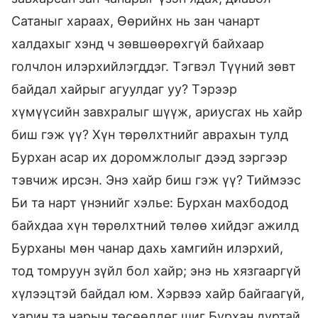
Сатаныг хараах, Өөрийнх нь зан чанарт
халдахыг хэнд ч зөвшөөрөхгүй байхаар
голчлон илэрхийлэгддэг. Тэгвэл Түүний зөвт
байдал хайрыг агуулдаг уу? Тэрээр
хүмүүсийн завхралыг шүүж, ариусгах нь хайр
биш гэж үү? Хүн төрөлхтнийг аврахын тулд
Бурхан асар их доромжлолыг дээд зэргээр
тэвчиж ирсэн. Энэ хайр биш гэж үү? Тиймээс
Би та нарт үнэнийг хэлье: Бурхан махбодод
байхдаа хүн төрөлхтний төлөө хийдэг ажилд
Бурханы мөн чанар дахь хамгийн илэрхий,
тод томруун зүйл бол хайр; энэ нь хязгааргүй
хүлээцтэй байдал юм. Хэрвээ хайр байгаагүй,
харин та нарын төсөөлдөг шиг Бурхан дуртай