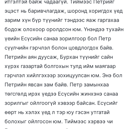
итгэлтэй байж чадаагүй. Тиймээс Петрийг
эцэст нь баривчлагдаж, шоронд хоригдох үед
зарим хүн бүр түүнийг тэндээс яаж гаргахаа
бодож олохоор оролдсон юм. Үнэндээ тухайн
үеийн Есүсийн санаа зорилгоор бол Петр
сүүлчийн гэрчлэл болон цовдлогдох байв.
Петрийн аян дуусаж, Бурхан түүнийг сайн
хүрэх газартай болгохын тулд ийм маягаар
гэрчлэл хийлгэхээр зохицуулсан юм. Энэ бол
Петрийн явсан зам байв. Петр замынхаа
төгсгөлд ирэх үедээ Есүсийн жинхэнэ санаа
зорилгыг ойлгоогүй хэвээр байсан. Есүсийг
өөрт нь хэлэх үед л тэр юу гэсэн утгатай
болохыг ойлгосон юм. Тиймээс хэрвээ чи