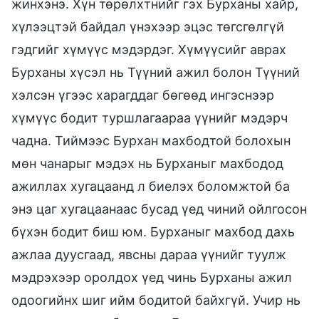
жинхэнэ. Хүн төрөлхтнийг гэх Бурханы хайр,
хүлээцтэй байдал үнэхээр эцэс төгсгөлгүй
гэдгийг хүмүүс мэдэрдэг. Хүмүүсийг аврах
Бурханы хүсэл нь Түүний ажил болон Түүний
хэлсэн үгээс харагддаг бөгөөд ингэснээр
хүмүүс бодит туршлагаараа үүнийг мэдэрч
чадна. Тиймээс Бурхан махбодтой болохын
мөн чанарыг мэдэх нь Бурханыг махбодод
ажиллах хугацаанд л биелэх боломжтой ба
энэ цаг хугацаанаас бусад үед чиний ойлгосон
бүхэн бодит биш юм. Бурханыг махбод дахь
ажлаа дуусгаад, явсны дараа үүнийг туулж
мэдрэхээр оролдох үед чинь Бурханы ажил
одоогийнх шиг ийм бодитой байхгүй. Учир нь