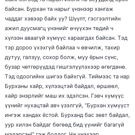
байсан. Бурхан та нарыг үнэнээр хангаж
чаддаг хэвээр байх уу? Шүүлт, гэсгээлтийн
ажил дуусмагц үнэнийг өчүүхэн төдий ч
хүлээн аваагүй хүмүүс хараагдах байсан. Тэд
тэр дороо үхэхгүй байлаа ч өвчилж, тахир
дутуу, галзуу, сохор болж, муу ёрын сүнс,
бузар чөтгөрүүдэд гишгэлүүлэхээр өгөгдөнө.
Тэд одоогийнх шигээ байхгүй. Тиймээс та нар
Бурханы хайр, хүлээцтэй байдал, өршөөл,
хайр энэрлийг маш их эдэлсэн. Гэвч хүмүүс
үүнийг нухацтай авч үзэлгүй, “Бурхан хүмүүст
ингэж хандах ёстой. Бурханд бас зөвт байдал,
уур хилэн байдаг бөгөөд бид үүнийг багагүй
мэдэрсэн!” гэж боддог. Чи үнэхээр