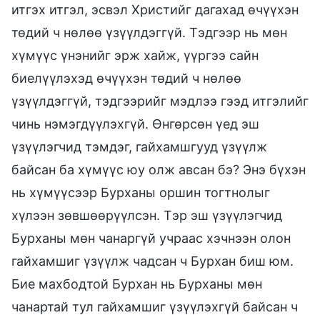
итгэх итгэл, эсвэл Христийг дагахад өчүүхэн
төдий ч нөлөө үзүүлдэггүй. Тэдгээр нь мөн
хүмүүс үнэнийг эрж хайж, үүргээ сайн
биелүүлэхэд өчүүхэн төдий ч нөлөө
үзүүлдэггүй, тэдгээрийг мэдлээ гээд итгэлийг
чинь нэмэгдүүлэхгүй. Өнгөрсөн үед эш
үзүүлэгчид тэмдэг, гайхамшгууд үзүүлж
байсан ба хүмүүс юу олж авсан бэ? Энэ бүхэн
нь хүмүүсээр Бурханы оршин тогтнолыг
хүлээн зөвшөөрүүлсэн. Тэр эш үзүүлэгчид
Бурханы мөн чанаргүй учраас хэчнээн олон
гайхамшиг үзүүлж чадсан ч Бурхан биш юм.
Бие махбодтой Бурхан нь Бурханы мөн
чанартай тул гайхамшиг үзүүлэхгүй байсан ч