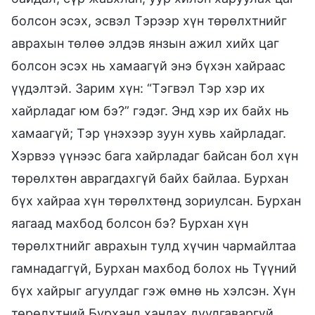
болсон эсэх, эсвэл Тэрээр хүн төрөлхтнийг
аврахын төлөө элдэв янзын ажил хийх цаг
болсон эсэх нь хамаагүй энэ бүхэн хайраас
үүдэлтэй. Зарим хүн: “Тэгвэл Тэр хэр их
хайрладаг юм бэ?” гэдэг. Энд хэр их байх нь
хамаагүй; Тэр үнэхээр зуун хувь хайрладаг.
Хэрвээ үүнээс бага хайрладаг байсан бол хүн
төрөлхтөн аврагдахгүй байх байлаа. Бурхан
бүх хайраа хүн төрөлхтөнд зориулсан. Бурхан
яагаад махбод болсон бэ? Бурхан хүн
төрөлхтнийг аврахын тулд хүчин чармайлтаа
гамнадаггүй, Бурхан махбод болох нь Түүний
бүх хайрыг агуулдаг гэж өмнө нь хэлсэн. Хүн
төрөлхтний Бурханд хандах дуулгаваргүй