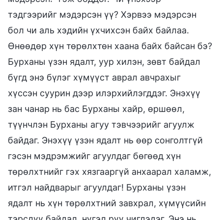
тэдгээрийг мэдэрсэн үү? Хэрвээ мэдэрсэн
бол чи аль хэдийн үхчихсэн байх байлаа.
Өнөөдөр хүн төрөлхтөн хаана байх байсан бэ?
Бурханы үзэн ядалт, уур хилэн, зөвт байдал
бүгд энэ бүлэг хүмүүст аврал авчрахыг
хүссэн суурин дээр илэрхийлэгддэг. Энэхүү
зан чанар нь бас Бурханы хайр, өршөөл,
түүнчлэн Бурханы агуу тэвчээрийг агуулж
байдаг. Энэхүү үзэн ядалт нь өөр сонголтгүй
гэсэн мэдрэмжийг агуулдаг бөгөөд хүн
төрөлхтнийг гэх хязгааргүй анхаарал халамж,
итгэл найдварыг агуулдаг! Бурханы үзэн
ядалт нь хүн төрөлхтний завхрал, хүмүүсийн
тэрслүү байдал, нүгэл рүү чиглэдэг. Энэ нь