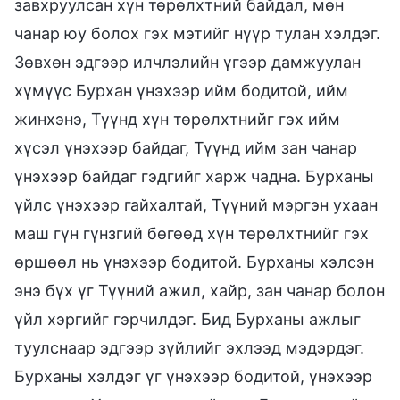
завхруулсан хүн төрөлхтний байдал, мөн
чанар юу болох гэх мэтийг нүүр тулан хэлдэг.
Зөвхөн эдгээр илчлэлийн үгээр дамжуулан
хүмүүс Бурхан үнэхээр ийм бодитой, ийм
жинхэнэ, Түүнд хүн төрөлхтнийг гэх ийм
хүсэл үнэхээр байдаг, Түүнд ийм зан чанар
үнэхээр байдаг гэдгийг харж чадна. Бурханы
үйлс үнэхээр гайхалтай, Түүний мэргэн ухаан
маш гүн гүнзгий бөгөөд хүн төрөлхтнийг гэх
өршөөл нь үнэхээр бодитой. Бурханы хэлсэн
энэ бүх үг Түүний ажил, хайр, зан чанар болон
үйл хэргийг гэрчилдэг. Бид Бурханы ажлыг
туулснаар эдгээр зүйлийг эхлээд мэдэрдэг.
Бурханы хэлдэг үг үнэхээр бодитой, үнэхээр