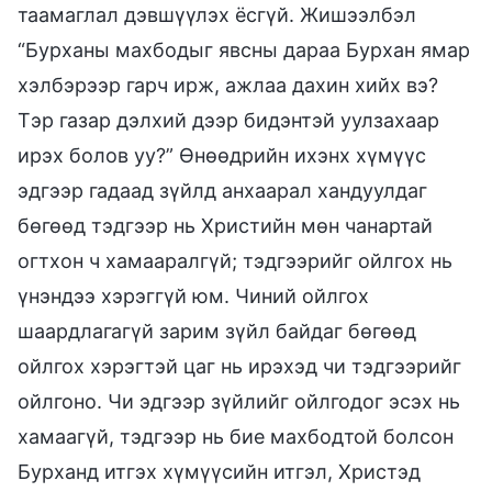
таамаглал дэвшүүлэх ёсгүй. Жишээлбэл
“Бурханы махбодыг явсны дараа Бурхан ямар
хэлбэрээр гарч ирж, ажлаа дахин хийх вэ?
Тэр газар дэлхий дээр бидэнтэй уулзахаар
ирэх болов уу?” Өнөөдрийн ихэнх хүмүүс
эдгээр гадаад зүйлд анхаарал хандуулдаг
бөгөөд тэдгээр нь Христийн мөн чанартай
огтхон ч хамааралгүй; тэдгээрийг ойлгох нь
үнэндээ хэрэггүй юм. Чиний ойлгох
шаардлагагүй зарим зүйл байдаг бөгөөд
ойлгох хэрэгтэй цаг нь ирэхэд чи тэдгээрийг
ойлгоно. Чи эдгээр зүйлийг ойлгодог эсэх нь
хамаагүй, тэдгээр нь бие махбодтой болсон
Бурханд итгэх хүмүүсийн итгэл, Христэд