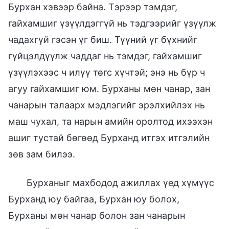
Бурхан хэвээр байна. Тэрээр тэмдэг,
гайхамшиг үзүүлдэггүй нь тэдгээрийг үзүүлж
чадахгүй гэсэн үг биш. Түүний үг бүхнийг
гүйцэлдүүлж чаддаг нь тэмдэг, гайхамшиг
үзүүлэхээс ч илүү төгс хүчтэй; энэ нь бүр ч
агуу гайхамшиг юм. Бурханы мөн чанар, зан
чанарын талаарх мэдлэгийг эрэлхийлэх нь
маш чухал, та нарын амийн оролтод ихээхэн
ашиг тустай бөгөөд Бурханд итгэх итгэлийн
зөв зам билээ.
Бурханыг махбодод ажиллах үед хүмүүс
Бурханд юу байгаа, Бурхан юу болох,
Бурханы мөн чанар болон зан чанарын