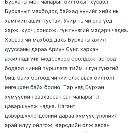
Бурханы мөн чанарыг ойлгохыг хүсвэл
Бурханыг махбодод байхад үүнийг хийх нь
хамгийн ашиг тустай. Учир нь чи энэ үед
харж, хүрч, сонсож, гүн гүнзгий мэдэрч чадна.
Хэрвээ чи махбод дахь Бурханы ажил
дууссаны дараа Ариун Сүнс хэрхэн
ажилладгийг мэдрэхээр оролдож, эргээд
бодвол чиний туршлага тийм ч гүн гүнзгий
биш байх бөгөөд чиний олж авах ойлголт
өнгөцхөн байх болно. Тэр үед Бурхан
хүмүүсийн завхарсан зан чанарыг л
цэвэршүүлж чадна. Нэгэнт
цэвэршүүлэгдсэний дараа хүмүүс үнэнийг
арай илүү ойлгож, өөрсдийн олж авсан