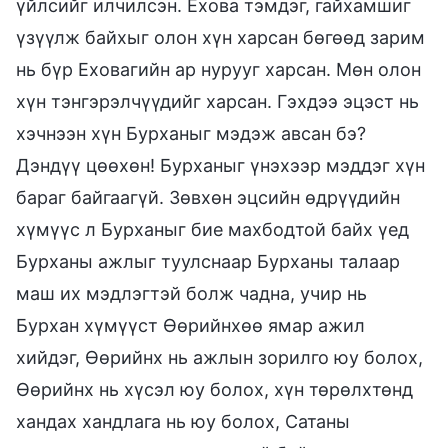
үйлсийг илчилсэн. Ехова тэмдэг, гайхамшиг
үзүүлж байхыг олон хүн харсан бөгөөд зарим
нь бүр Еховагийн ар нурууг харсан. Мөн олон
хүн тэнгэрэлчүүдийг харсан. Гэхдээ эцэст нь
хэчнээн хүн Бурханыг мэдэж авсан бэ?
Дэндүү цөөхөн! Бурханыг үнэхээр мэддэг хүн
бараг байгаагүй. Зөвхөн эцсийн өдрүүдийн
хүмүүс л Бурханыг бие махбодтой байх үед
Бурханы ажлыг туулснаар Бурханы талаар
маш их мэдлэгтэй болж чадна, учир нь
Бурхан хүмүүст Өөрийнхөө ямар ажил
хийдэг, Өөрийнх нь ажлын зорилго юу болох,
Өөрийнх нь хүсэл юу болох, хүн төрөлхтөнд
хандах хандлага нь юу болох, Сатаны