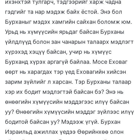
ихэнхтэй тулгарч, тэдгээрийг харж чадна
гэдгийг та нар мэдэж байх ёстой. Энэ бол
Бурханыг мэдэх хамгийн сайхан боломж юм.
Урьд нь хүмүүсийн ярьдаг байсан Бурханы
үйлдлүүд болон зан чанарын талаарх мэдлэгт
хүрэхэд хэцүү байсан, учир нь хүмүүс
Бурханд хүрэх аргагүй байлаа. Мосе Еховаг
өөрт нь харагдах тэр үед Еховагийн хийсэн
зарим зүйлийг л харсан. Тэр Бурханы талаар
хэр их бодит мэдлэгтэй байсан бэ? Энэ нь
өнөөгийн хүмүүсийн мэддэгээс илүү байсан
уу? Өнөөгийн хүмүүсийн мэддэг зүйлээс илүү
бодитой байсан уу? Мэдээж үгүй. Бурхан
Израильд ажиллах үедээ Өөрийнхөө олон