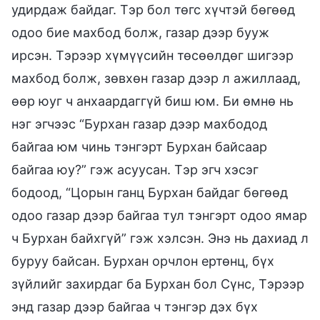
удирдаж байдаг. Тэр бол төгс хүчтэй бөгөөд
одоо бие махбод болж, газар дээр бууж
ирсэн. Тэрээр хүмүүсийн төсөөлдөг шигээр
махбод болж, зөвхөн газар дээр л ажиллаад,
өөр юуг ч анхаардаггүй биш юм. Би өмнө нь
нэг эгчээс “Бурхан газар дээр махбодод
байгаа юм чинь тэнгэрт Бурхан байсаар
байгаа юу?” гэж асуусан. Тэр эгч хэсэг
бодоод, “Цорын ганц Бурхан байдаг бөгөөд
одоо газар дээр байгаа тул тэнгэрт одоо ямар
ч Бурхан байхгүй” гэж хэлсэн. Энэ нь дахиад л
буруу байсан. Бурхан орчлон ертөнц, бүх
зүйлийг захирдаг ба Бурхан бол Сүнс, Тэрээр
энд газар дээр байгаа ч тэнгэр дэх бүх