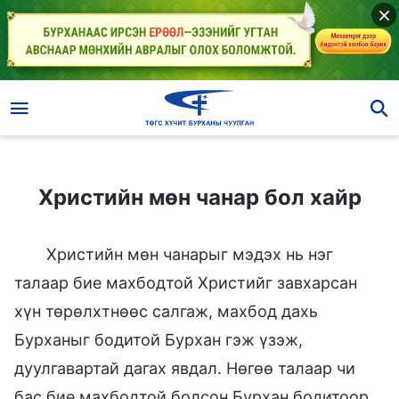
Христийн мөн чанар бол хайр
Христийн мөн чанар бол хайр
Христийн мөн чанарыг мэдэх нь нэг
талаар бие махбодтой Христийг завхарсан
хүн төрөлхтнөөс салгаж, махбод дахь
Бурханыг бодитой Бурхан гэж үзэж,
дуулгавартай дагах явдал. Нөгөө талаар чи
бас бие махбодтой болсон Бурхан бодитоор