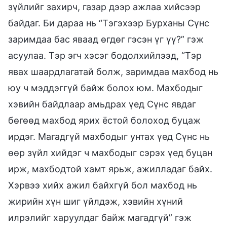
зүйлийг захирч, газар дээр ажлаа хийсээр
байдаг. Би дараа нь “Тэгэхээр Бурханы Сүнс
заримдаа бас яваад өгдөг гэсэн үг үү?” гэж
асуулаа. Тэр эгч хэсэг бодолхийлээд, “Тэр
явах шаардлагатай болж, заримдаа махбод нь
юу ч мэддэггүй байж болох юм. Махбодыг
хэвийн байдлаар амьдрах үед Сүнс явдаг
бөгөөд махбод ярих ёстой болоход буцаж
ирдэг. Магадгүй махбодыг унтах үед Сүнс нь
өөр зүйл хийдэг ч махбодыг сэрэх үед буцан
ирж, махбодтой хамт ярьж, ажилладаг байх.
Хэрвээ хийх ажил байхгүй бол махбод нь
жирийн хүн шиг үйлдэж, хэвийн хүний
илрэлийг харуулдаг байж магадгүй” гэж