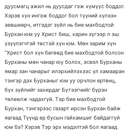
дуусмагц ажил нь дуусдаг гэж хүмүүс боддог.
Хэрэв хүн ингэж боддог бол түүний хүлээн
зөвшөөрч, итгэдэг зүйл нь бие махбодтой
Бурхан юм уу Христ биш, харин зүгээр л эш
үзүүлэгчтэй төстэй хүн юм. Мөн зарим хүн
“Христ бол хүн бөгөөд бие махбодтой болсон
Бурханы мөн чанар юу болох, эсвэл Бурханы
ямар зан чанарыг илэрхийлэхээс үл хамааран
тэнгэр дэх Бурханыг юм уу орчлон ертөнц,
бүх зүйлийг захирдаг Бүтээгчийг бүрэн
төлөөлж чадахгүй. Тэр бие махбодтой
Бурхан, тэнгэрээс газарт ирсэн Бурхан байж
яагаад Түүнд ер бусын гайхамшиг байдаггүй
юм бэ? Хэрэв Тэр эрх мэдэлтэй бол яагаад