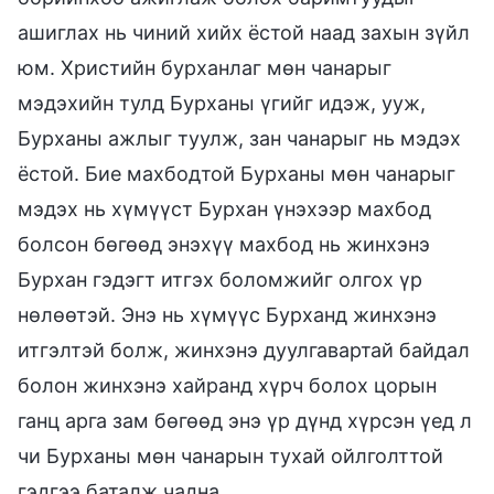
ашиглах нь чиний хийх ёстой наад захын зүйл
юм. Христийн бурханлаг мөн чанарыг
мэдэхийн тулд Бурханы үгийг идэж, ууж,
Бурханы ажлыг туулж, зан чанарыг нь мэдэх
ёстой. Бие махбодтой Бурханы мөн чанарыг
мэдэх нь хүмүүст Бурхан үнэхээр махбод
болсон бөгөөд энэхүү махбод нь жинхэнэ
Бурхан гэдэгт итгэх боломжийг олгох үр
нөлөөтэй. Энэ нь хүмүүс Бурханд жинхэнэ
итгэлтэй болж, жинхэнэ дуулгавартай байдал
болон жинхэнэ хайранд хүрч болох цорын
ганц арга зам бөгөөд энэ үр дүнд хүрсэн үед л
чи Бурханы мөн чанарын тухай ойлголттой
гэдгээ баталж чадна.