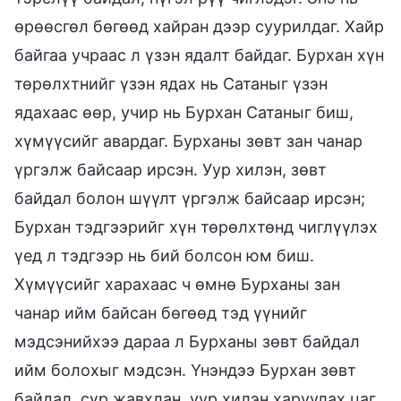
өрөөсгөл бөгөөд хайран дээр суурилдаг. Хайр
байгаа учраас л үзэн ядалт байдаг. Бурхан хүн
төрөлхтнийг үзэн ядах нь Сатаныг үзэн
ядахаас өөр, учир нь Бурхан Сатаныг биш,
хүмүүсийг авардаг. Бурханы зөвт зан чанар
үргэлж байсаар ирсэн. Уур хилэн, зөвт
байдал болон шүүлт үргэлж байсаар ирсэн;
Бурхан тэдгээрийг хүн төрөлхтөнд чиглүүлэх
үед л тэдгээр нь бий болсон юм биш.
Хүмүүсийг харахаас ч өмнө Бурханы зан
чанар ийм байсан бөгөөд тэд үүнийг
мэдсэнийхээ дараа л Бурханы зөвт байдал
ийм болохыг мэдсэн. Үнэндээ Бурхан зөвт
байдал, сүр жавхлан, уур хилэн харуулах цаг