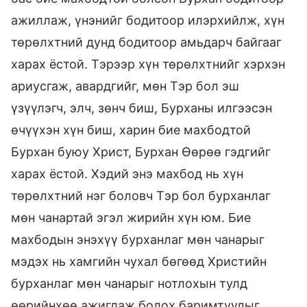
ажиллаж, үнэнийг бодитоор илэрхийлж, хүн
төрөлхтний дунд бодитоор амьдарч байгааг
харах ёстой. Тэрээр хүн төрөлхтнийг хэрхэн
ариусгаж, авардгийг, мөн Тэр бол эш
үзүүлэгч, элч, зөнч биш, Бурханы илгээсэн
өчүүхэн хүн биш, харин бие махбодтой
Бурхан буюу Христ, Бурхан Өөрөө гэдгийг
харах ёстой. Хэдий энэ махбод нь хүн
төрөлхтний нэг боловч Тэр бол бурханлаг
мөн чанартай эгэл жирийн хүн юм. Бие
махбодын энэхүү бурханлаг мөн чанарыг
мэдэх нь хамгийн чухал бөгөөд Христийн
бурханлаг мөн чанарыг нотлохын тулд
өөрийнхөө ажиглаж болох баримтуудыг