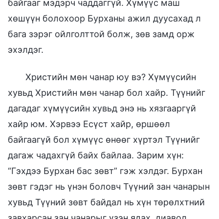
байгааг мэдэрч чаддаггүй. Хүмүүс маш
хөшүүн болохоор Бурханы ажил дуусахад л
бага зэрэг ойлголттой болж, зөв замд орж
эхэлдэг.
Христийн мөн чанар юу вэ? Хүмүүсийн
хувьд Христийн мөн чанар бол хайр. Түүнийг
дагадаг хүмүүсийн хувьд энэ нь хязгааргүй
хайр юм. Хэрвээ Есүст хайр, өршөөл
байгаагүй бол хүмүүс өнөөг хүртэл Түүнийг
дагаж чадахгүй байх байлаа. Зарим хүн:
“Гэхдээ Бурхан бас зөвт” гэж хэлдэг. Бурхан
зөвт гэдэг нь үнэн боловч Түүний зан чанарын
хувьд Түүний зөвт байдал нь хүн төрөлхтний
завхарсан зан чанарыг үзэн ядах, диавол