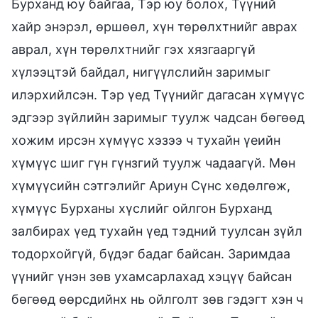
Бурханд юу байгаа, Тэр юу болох, Түүний
хайр энэрэл, өршөөл, хүн төрөлхтнийг аврах
аврал, хүн төрөлхтнийг гэх хязгааргүй
хүлээцтэй байдал, нигүүлслийн заримыг
илэрхийлсэн. Тэр үед Түүнийг дагасан хүмүүс
эдгээр зүйлийн заримыг туулж чадсан бөгөөд
хожим ирсэн хүмүүс хэзээ ч тухайн үеийн
хүмүүс шиг гүн гүнзгий туулж чадаагүй. Мөн
хүмүүсийн сэтгэлийг Ариун Сүнс хөдөлгөж,
хүмүүс Бурханы хүслийг ойлгон Бурханд
залбирах үед тухайн үед тэдний туулсан зүйл
тодорхойгүй, бүдэг бадаг байсан. Заримдаа
үүнийг үнэн зөв ухамсарлахад хэцүү байсан
бөгөөд өөрсдийнх нь ойлголт зөв гэдэгт хэн ч