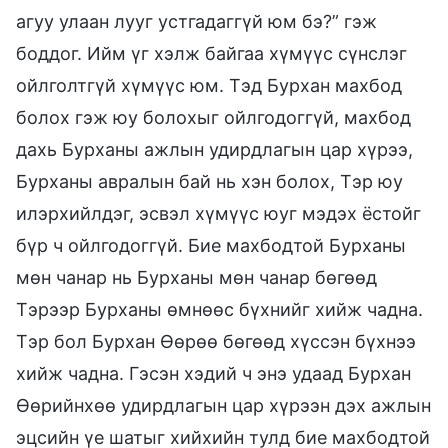
агуу улаан лууг устгадаггүй юм бэ?” гэж
боддог. Ийм үг хэлж байгаа хүмүүс сүнслэг
ойлголтгүй хүмүүс юм. Тэд Бурхан махбод
болох гэж юу болохыг ойлгодоггүй, махбод
дахь Бурханы ажлын удирдлагын цар хүрээ,
Бурханы авралын бай нь хэн болох, Тэр юу
илэрхийлдэг, эсвэл хүмүүс юуг мэдэх ёстойг
бүр ч ойлгодоггүй. Бие махбодтой Бурханы
мөн чанар нь Бурханы мөн чанар бөгөөд
Тэрээр Бурханы өмнөөс бүхнийг хийж чадна.
Тэр бол Бурхан Өөрөө бөгөөд хүссэн бүхнээ
хийж чадна. Гэсэн хэдий ч энэ удаад Бурхан
Өөрийнхөө удирдлагын цар хүрээн дэх ажлын
эцсийн үе шатыг хийхийн тулд бие махбодтой