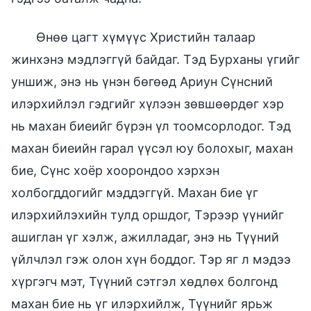
Өнөө цагт хүмүүс Христийн талаар
жинхэнэ мэдлэггүй байдаг. Тэд Бурханы үгийг
уншиж, энэ нь үнэн бөгөөд Ариун Сүнсний
илэрхийлэл гэдгийг хүлээн зөвшөөрдөг хэр
нь махан биеийг бүрэн үл тоомсорлодог. Тэд
махан биеийн гарал үүсэл юу болохыг, махан
бие, Сүнс хоёр хоорондоо хэрхэн
холбогддогийг мэддэггүй. Махан бие үг
илэрхийлэхийн тулд оршдог, Тэрээр үүнийг
ашиглан үг хэлж, ажилладаг, энэ нь Түүний
үйлчлэл гэж олон хүн боддог. Тэр яг л мэдээ
хүргэгч мэт, Түүний сэтгэл хөдлөх болгонд
махан бие нь үг илэрхийлж, Түүнийг ярьж