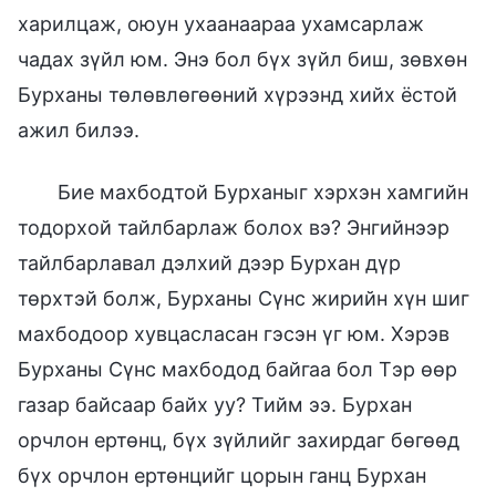
харилцаж, оюун ухаанаараа ухамсарлаж
чадах зүйл юм. Энэ бол бүх зүйл биш, зөвхөн
Бурханы төлөвлөгөөний хүрээнд хийх ёстой
ажил билээ.
Бие махбодтой Бурханыг хэрхэн хамгийн
тодорхой тайлбарлаж болох вэ? Энгийнээр
тайлбарлавал дэлхий дээр Бурхан дүр
төрхтэй болж, Бурханы Сүнс жирийн хүн шиг
махбодоор хувцасласан гэсэн үг юм. Хэрэв
Бурханы Сүнс махбодод байгаа бол Тэр өөр
газар байсаар байх уу? Тийм ээ. Бурхан
орчлон ертөнц, бүх зүйлийг захирдаг бөгөөд
бүх орчлон ертөнцийг цорын ганц Бурхан