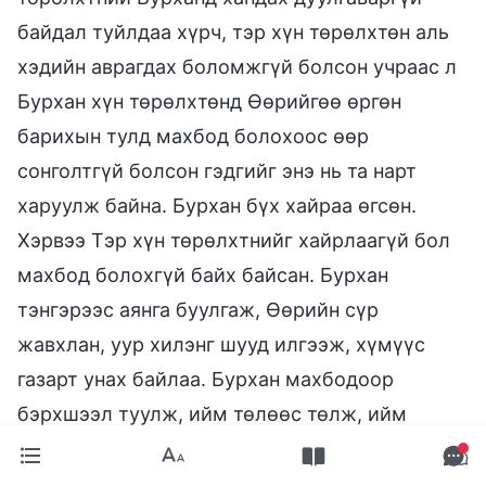
байдал туйлдаа хүрч, тэр хүн төрөлхтөн аль
хэдийн аврагдах боломжгүй болсон учраас л
Бурхан хүн төрөлхтөнд Өөрийгөө өргөн
барихын тулд махбод болохоос өөр
сонголтгүй болсон гэдгийг энэ нь та нарт
харуулж байна. Бурхан бүх хайраа өгсөн.
Хэрвээ Тэр хүн төрөлхтнийг хайрлаагүй бол
махбод болохгүй байх байсан. Бурхан
тэнгэрээс аянга буулгаж, Өөрийн сүр
жавхлан, уур хилэнг шууд илгээж, хүмүүс
газарт унах байлаа. Бурхан махбодоор
бэрхшээл туулж, ийм төлөөс төлж, ийм
доромжлол амсах шаардлагагүй байв. Энэ
бол тод жишээ юм. Тэрээр хүн төрөлхтнийг