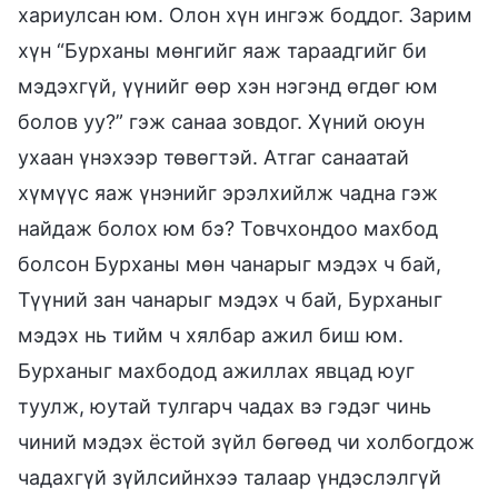
хариулсан юм. Олон хүн ингэж боддог. Зарим
хүн “Бурханы мөнгийг яаж тараадгийг би
мэдэхгүй, үүнийг өөр хэн нэгэнд өгдөг юм
болов уу?” гэж санаа зовдог. Хүний оюун
ухаан үнэхээр төвөгтэй. Атгаг санаатай
хүмүүс яаж үнэнийг эрэлхийлж чадна гэж
найдаж болох юм бэ? Товчхондоо махбод
болсон Бурханы мөн чанарыг мэдэх ч бай,
Түүний зан чанарыг мэдэх ч бай, Бурханыг
мэдэх нь тийм ч хялбар ажил биш юм.
Бурханыг махбодод ажиллах явцад юуг
туулж, юутай тулгарч чадах вэ гэдэг чинь
чиний мэдэх ёстой зүйл бөгөөд чи холбогдож
чадахгүй зүйлсийнхээ талаар үндэслэлгүй