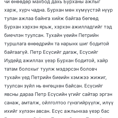
чи өнөөдөр махбод дахь Бурханы ажлыг
харж, хүрч чадна. Бурхан мөн хүмүүстэй нүүр
тулан ажлаа байнга хийж байгаа бөгөөд
Бурхан хэрхэн ярьж, хэрхэн ажилладгийг тэд
биечлэн туулсан. Тухайн үеийн Петрийн
туршлага өнөөдрийн та нарынх шиг бодитой
байгаагүй. Петр Есүсийг дагаж, Есүсийг
Иудейд ажиллах үеэр Бурхан бодитой, хайр
татам болохыг туулж мэдэрсэн боловч
тухайн үед Петрийн биеийн хэмжээ жижиг,
туулсан зүйл нь өнгөцхөн байсан. Есүсийг
явсны дараа Петр Есүсийн үгийг сайтар эргэн
санаж, амталж, ойлголтоо гүнзгийрүүлж, илүү
ихийг хүлээн авсан. Есүс ажлынхаа үеэр бас