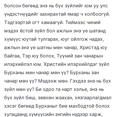
болсон бөгөөд энэ нь бүх зүйлийг юм уу улс
үндэстнүүдийг захирахтай ямар ч холбоогүй.
Тэдгээртэй огт хамаагүй. Тиймээс чиний
мэдэх ёстой зүйл бол ажлын энэ үе шатанд
хүмүүс юутай тулгарах, юуг ойлгож чадах,
ажлын энэ үе шатны мөн чанар, Христэд юу
байгаа, Тэр юу болох, Түүний зан чанарын
илэрхийлэл юм. Христийн илэрхийлдэг зүйл
Бурханы мөн чанар мөн үү? Бурханы зан
чанар мөн үү? Мэдээж мөн. Гэхдээ энэ нь бүх
зүйл мөн үү? Би одоо та нарт хэлье, энэ нь
бүх зүйл биш, зөвхөн жаахан, хязгаарлагдмал
хэсэг бөгөөд Бурханыг бие махбодтой болох
хугацаанд хүмүүсийн энгийн нүдээр харж,