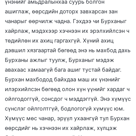
үнэнийг амьдралынхаа суурь болгон
ашиглаж, өөрсдийн доторх завхарсан зан
чанарыг өөрчилж чадна. Гэхдээ чи Бурханыг
хайрлаж, мэдэхээр хэчнээн их эрэлхийлсэн ч
төдийлөн их ахиц гаргахгүй. Хүний ахиц
дэвшил хязгаартай бөгөөд энэ нь махбод дахь
Бурханы ажлыг туулж, Бурханыг мэдэж
авахаас хамаагүй бага ашиг тустай байдаг.
Бурхан махбодод байхдаа маш их үнэнийг
илэрхийлсэн бөгөөд олон хүн үүнийг хардаг ч
ойлгодоггүй, сонсдог ч мэддэггүй. Энэ хүмүүс
сүнслэг ойлголтгүй, бодлогогүй хүмүүс юм.
Хүмүүс мөс чанар, эрүүл ухаангүй тул Бурхан
өөрсдийг нь хэчнээн их хайрлаж, хүлцэж