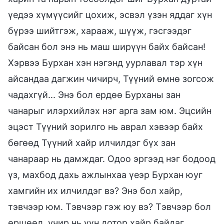
үедээ хүмүүсийг цохиж, эсвэл үзэн яддаг хүн
бүрээ шийтгэж, харааж, шүүж, гэсгээдэг
байсан бол энэ нь маш ширүүн байх байсан!
Хэрвээ Бурхан хэн нэгэнд уурлавал тэр хүн
айсандаа дагжин чичирч, Түүний өмнө зогсож
чадахгүй... Энэ бол ердөө Бурханы зан
чанарыг илэрхийлэх нэг арга зам юм. Эцсийн
эцэст Түүний зорилго нь аврал хэвээр байх
бөгөөд Түүний хайр илчилдэг бүх зан
чанараар нь дамждаг. Одоо эргээд нэг бодоод
үз, махбод дахь ажлынхаа үеэр Бурхан юуг
хамгийн их илчилдэг вэ? Энэ бол хайр,
тэвчээр юм. Тэвчээр гэж юу вэ? Тэвчээр бол
өршөөл, учир нь үүн дотор хайр байдаг.