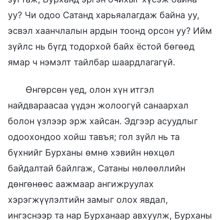
уу? Чи одоо Сатанд харьяалагдаж байна уу,
эсвэл хаанчлалын ардын тоонд орсон уу? Ийм
зүйлс нь бүгд тодорхой байх ёстой бөгөөд
ямар ч нэмэлт тайлбар шаардлагагүй.
Өнгөрсөн үед, олон хүн итгэл
найдвараасаа үүдэн жолоогүй санаархал
болон үзлээр эрж хайсан. Эдгээр асуудлыг
одоохондоо хойш тавъя; гол зүйл нь та
бүхнийг Бурханы өмнө хэвийн нөхцөл
байдалтай байлгаж, Сатаны нөлөөллийн
дөнгөнөөс аажмаар ангижруулах
хэрэгжүүлэлтийн замыг олох явдал,
ингэснээр та нар Бурханаар авхуулж, Бурханы