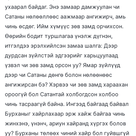
ухаарал байдаг. Энэ замаар дамжуулан чи
Сатаны нөлөөллөөс аажмаар ангижирч, амь
чинь өсдөг. Ийм хүмүүс зөв замд орчихсон.
Өөрийн бодит туршлагаа үнэлж дүгнэн,
итгэлдээ эрэлхийлсэн замаа шалга: Дээр
дурдсан зүйлстэй эдгээрийг харьцуулаад
үзвэл чи зөв замд орсон уу? Ямар зүйлүүд
дээр чи Сатаны дөнгө болон нөлөөнөөс
ангижирсан бэ? Хэрвээ чи зөв замд хараахан
ороогүй бол Сатантай холбогдсон холбоо
чинь тасраагүй байна. Ингээд байгаад байвал
Бурханыг хайрлахаар эрж хайж байгаа чинь
жинхэнэ, үнэнч, ариун хайранд хүргэх болов
уу? Бурханы төлөөх чиний хайр бол гуйвшгүй