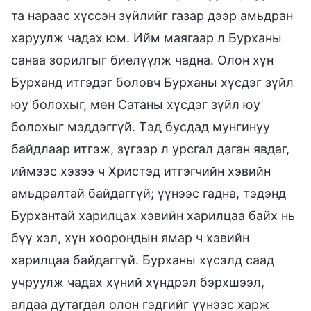
та нараас хүссэн зүйлийг газар дээр амьдран
харуулж чадах юм. Ийм маягаар л Бурханы
санаа зорилгыг биелүүлж чадна. Олон хүн
Бурханд итгэдэг боловч Бурханы хүсдэг зүйл
юу болохыг, мөн Сатаны хүсдэг зүйл юу
болохыг мэддэггүй. Тэд бусдад мунгинуу
байдлаар итгэж, зүгээр л урсгал даган явдаг,
иймээс хэзээ ч Христэд итгэгчийн хэвийн
амьдралтай байдаггүй; үүнээс гадна, тэдэнд
Бурхантай харилцах хэвийн харилцаа байх нь
бүү хэл, хүн хоорондын ямар ч хэвийн
харилцаа байдаггүй. Бурханы хүсэлд саад
учруулж чадах хүний хүндрэл бэрхшээл,
алдаа дутагдал олон гэдгийг үүнээс харж