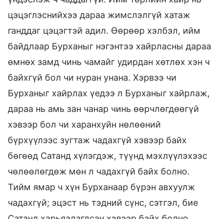
цэцэглэснийхээ дараа жимслэлгүй хатаж
ганддаг цэцэгтэй адил. Өөрөөр хэлбэл, ийм
байдлаар Бурханыг нэгэнтээ хайрласны дараа
өмнөх замд чинь чамайг удирдан хөтлөх хэн ч
байхгүй бол чи нуран унана. Хэрвээ чи
Бурханыг хайрлах үедээ л Бурханыг хайрлаж,
дараа нь амь зан чанар чинь өөрчлөгдөөгүй
хэвээр бол чи харанхуйн нөлөөний
бүрхүүлээс зугтаж чадахгүй хэвээр байх
бөгөөд Сатанд хүлэгдэж, түүнд мэхлүүлэхээс
чөлөөлөгдөж мөн л чадахгүй байх болно.
Тийм ямар ч хүн Бурханаар бүрэн авхуулж
чадахгүй; эцэст нь тэдний сүнс, сэтгэл, бие
Сатанд харьяалагдсан хэвээр байх болно.