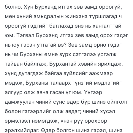
болно. Хүн Бурханд итгэх зөв замд ороогүй,
мөн хүний амьдралын жинхэнэ туршлагад ч
ороогүй гэдгийг батлахад энэ нь хангалттай
юм. Тэгвэл Бурханд итгэх зөв замд орох гэдэг
нь юу гэсэн утгатай вэ? Зөв замд орно гэдэг
нь чи Бурханы өмнө зүрх сэтгэлээ үргэлж
тайван байлгаж, Бурхантай хэвийн ярилцаж,
хүнд дутагдаж байгаа зүйлсийг аажмаар
мэдэж, Бурханы талаарх гүнзгий мэдлэгийг
алгуур олж авна гэсэн үг юм. Үүгээр
дамжуулан чиний сүнс өдөр бүр шинэ ойлголт
болон гэгээрлийг олж авдаг; чиний хүсэл
эрмэлзэл нэмэгдэж, үнэн рүү орохоор
эрэлхийлдэг. Өдөр болгон шинэ гэрэл, шинэ