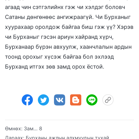
агаад чин сэтгэлийнх гэж чи хэлдэг боловч
Сатаны дөнгөнөөс ангижраагүй. Чи Бурханыг
хуурахаар оролдож байгаа биш гэж үү? Хэрэв
чи Бурханыг гэсэн ариун хайранд хүрч,
Бурханаар бүрэн авхуулж, хаанчлалын ардын
тоонд орохыг хүсэж байгаа бол эхлээд
Бурханд итгэх зөв замд орох ёстой.
Өмнөх:
Зам… 8
Дараах:
Бурханы ажлын алхмуудын тухай