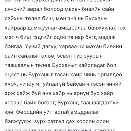
сүнсний аврал болоод махан биеийн сайн
сайхны төлөө биш, мөн энэ нь Бурханы
хайраар дамжуулан амьдралаа баяжуулах гэх
мэт ч биш гэдгийг одоо та нар бүгд мэдэж
байгаа. Үүний дагуу, хэрвээ чи махан биеийн
сайн сайхны төлөө, эсвэл түр зуурын
таашаалын төлөө Бурханыг хайрладаг бол
эцэст нь Бурханыг гэсэн хайр чинь оргилдоо
хүрч, чи юу ч гуйгаагүй байсан ч гэсэн чиний
эрж хайж буй энэ хайр нь ариун бус хайр
хэвээр байх бөгөөд Бурханд таашаагдахгүй
юм. Өөрсдийн уйтгартай амьдралыг
баяжуулж, зүрх сэтгэл дэх хоосон орон
зайгаа дүүргэхийн тулд Бурханыг хайрлах