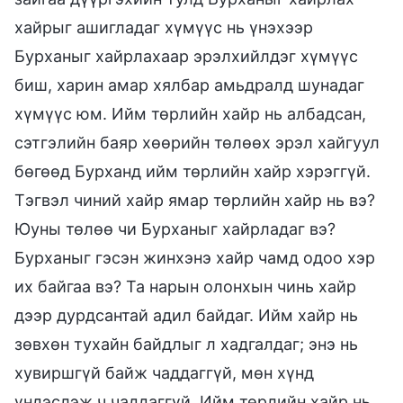
хайрыг ашигладаг хүмүүс нь үнэхээр
Бурханыг хайрлахаар эрэлхийлдэг хүмүүс
биш, харин амар хялбар амьдралд шунадаг
хүмүүс юм. Ийм төрлийн хайр нь албадсан,
сэтгэлийн баяр хөөрийн төлөөх эрэл хайгуул
бөгөөд Бурханд ийм төрлийн хайр хэрэггүй.
Тэгвэл чиний хайр ямар төрлийн хайр нь вэ?
Юуны төлөө чи Бурханыг хайрладаг вэ?
Бурханыг гэсэн жинхэнэ хайр чамд одоо хэр
их байгаа вэ? Та нарын олонхын чинь хайр
дээр дурдсантай адил байдаг. Ийм хайр нь
зөвхөн тухайн байдлыг л хадгалдаг; энэ нь
хувиршгүй байж чаддаггүй, мөн хүнд
үндэслэж ч чаддаггүй. Ийм төрлийн хайр нь