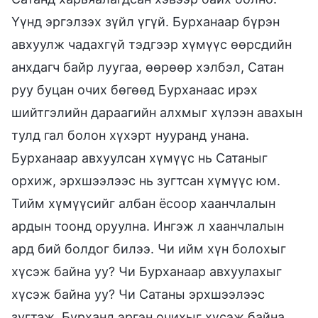
Үүнд эргэлзэх зүйл үгүй. Бурханаар бүрэн
авхуулж чадахгүй тэдгээр хүмүүс өөрсдийн
анхдагч байр луугаа, өөрөөр хэлбэл, Сатан
руу буцан очих бөгөөд Бурханаас ирэх
шийтгэлийн дараагийн алхмыг хүлээн авахын
тулд гал болон хүхэрт нууранд унана.
Бурханаар авхуулсан хүмүүс нь Сатаныг
орхиж, эрхшээлээс нь зугтсан хүмүүс юм.
Тийм хүмүүсийг албан ёсоор хаанчлалын
ардын тоонд оруулна. Ингэж л хаанчлалын
ард бий болдог билээ. Чи ийм хүн болохыг
хүсэж байна уу? Чи Бурханаар авхуулахыг
хүсэж байна уу? Чи Сатаны эрхшээлээс
зугтаж, Бурханд эргэн очихыг хүсэж байна