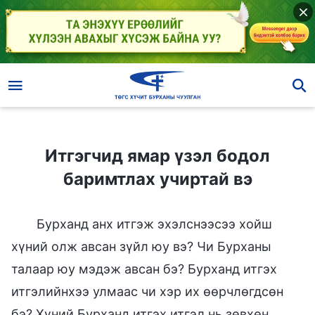
Итгэгчид ямар үзэл бодол баримтлах учиртай вэ
Итгэгчид ямар үзэл бодол
баримтлах учиртай вэ
Бурханд анх итгэж эхэлснээсээ хойш
хүний олж авсан зүйл юу вэ? Чи Бурханы
талаар юу мэдэж авсан бэ? Бурханд итгэх
итгэлийнхээ улмаас чи хэр их өөрчлөгдсөн
бэ? Хүний Бурханд итгэх итгэл нь зөвхөн