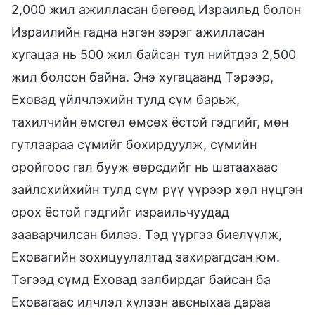
2,000 жил ажилласан бөгөөд Израильд болон
Израилийн гадна нэгэн зэрэг ажилласан
хугацаа нь 500 жил байсан тул нийтдээ 2,500
жил болсон байна. Энэ хугацаанд Тэрээр,
Еховад үйлчлэхийн тулд сүм барьж,
тахилчийн өмсгөл өмсөх ёстой гэдгийг, мөн
гутлаараа сүмийг бохирдуулж, сүмийн
оройгоос гал бууж өөрсдийг нь шатаахаас
зайлсхийхийн тулд сүм рүү үүрээр хөл нүцгэн
орох ёстой гэдгийг израильчуудад
зааварчилсан билээ. Тэд үүргээ биелүүлж,
Еховагийн зохицуулалтад захирагдсан юм.
Тэгээд сүмд Еховад залбирдаг байсан ба
Еховагаас илчлэл хүлээн авсныхаа дараа