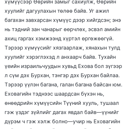
хүмүүсээр Өөрийн замыг сахиулж, Өөрийн
хуулийг дагуулахын төлөө байв. Уг ажил
багахан завхарсан хүмүүс дээр хийгдсэн; энэ
нь тэдний зан чанарыг өөрчлөх, эсвэл амийн
ахиц гаргах хэмжээнд хүртэл өргөжөөгүй.
Тэрээр хүмүүсийг хязгаарлаж, хянахын тулд
хуулийг хэрэглэхэд л анхаарч байв. Тухайн
үеийн израильчуудын хувьд Ехова бол зүгээр
л сүм дэх Бурхан, тэнгэр дэх Бурхан байлаа.
Тэрээр үүлэн багана, галан багана байсан юм.
Еховагийн тэднээс шаардсан бүхэн нь,
өнөөдрийн хүмүүсийн Түүний хууль, тушаал
гэж үздэг зүйлийг дагах явдал байв—үүнийг
дүрэм ч гэж хэлж болно—учир нь Еховагийн