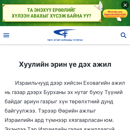
Хуулийн эрин үе дэх ажил
Хуулийн эрин үе дэх ажил
Израильчууд дээр хийсэн Еховагийн ажил
нь газар дээрх Бурханы эх нутаг буюу Түүний
байдаг ариун газрыг хүн төрөлхтний дунд
байгуулжээ. Тэрээр Өөрийн ажлыг
Израилийн ард түмнээр хязгаарласан юм.
Эхэндээ Тэр Израилийн гадна ажиллаагүй,