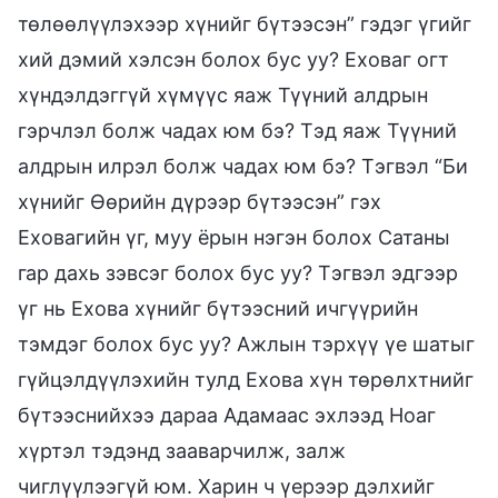
төлөөлүүлэхээр хүнийг бүтээсэн” гэдэг үгийг
хий дэмий хэлсэн болох бус уу? Еховаг огт
хүндэлдэггүй хүмүүс яаж Түүний алдрын
гэрчлэл болж чадах юм бэ? Тэд яаж Түүний
алдрын илрэл болж чадах юм бэ? Тэгвэл “Би
хүнийг Өөрийн дүрээр бүтээсэн” гэх
Еховагийн үг, муу ёрын нэгэн болох Сатаны
гар дахь зэвсэг болох бус уу? Тэгвэл эдгээр
үг нь Ехова хүнийг бүтээсний ичгүүрийн
тэмдэг болох бус уу? Ажлын тэрхүү үе шатыг
гүйцэлдүүлэхийн тулд Ехова хүн төрөлхтнийг
бүтээснийхээ дараа Адамаас эхлээд Ноаг
хүртэл тэдэнд зааварчилж, залж
чиглүүлээгүй юм. Харин ч үерээр дэлхийг