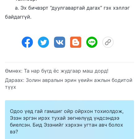
а. Эх бичвэрт “дуулгавартай дагах” гэх хэллэг
байдаггүй.
Өмнөх:
Та нар бүгд ёс жудгаар маш дорд!
Дараах:
Золин авралын эрин үеийн ажлын бодитой
түүх
Одоо үед гай гамшиг ойр ойрхон тохиолдож,
Эзэн эргэн ирэх тухай зөгнөлүүд үндсэндээ
биелсэн. Бид Эзэнийг хэрхэн угтан авч болох
вэ?