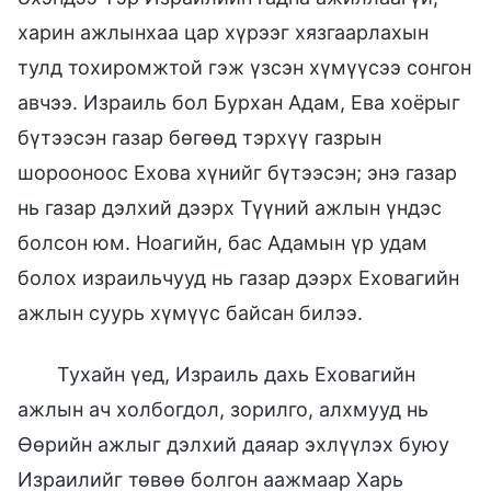
харин ажлынхаа цар хүрээг хязгаарлахын
тулд тохиромжтой гэж үзсэн хүмүүсээ сонгон
авчээ. Израиль бол Бурхан Адам, Ева хоёрыг
бүтээсэн газар бөгөөд тэрхүү газрын
шорооноос Ехова хүнийг бүтээсэн; энэ газар
нь газар дэлхий дээрх Түүний ажлын үндэс
болсон юм. Ноагийн, бас Адамын үр удам
болох израильчууд нь газар дээрх Еховагийн
ажлын суурь хүмүүс байсан билээ.
Тухайн үед, Израиль дахь Еховагийн
ажлын ач холбогдол, зорилго, алхмууд нь
Өөрийн ажлыг дэлхий даяар эхлүүлэх буюу
Израилийг төвөө болгон аажмаар Харь