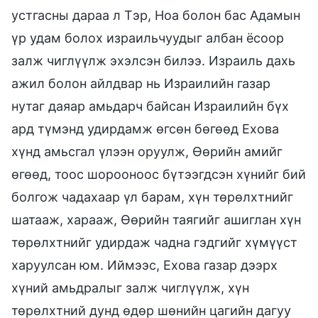
устгасны дараа л Тэр, Ноа болон бас Адамын
үр удам болох израильчуудыг албан ёсоор
залж чиглүүлж эхэлсэн билээ. Израиль дахь
ажил болон айлдвар нь Израилийн газар
нутаг даяар амьдарч байсан Израилийн бүх
ард түмэнд удирдамж өгсөн бөгөөд Ехова
хүнд амьсгал үлээн оруулж, Өөрийн амийг
өгөөд, тоос шорооноос бүтээгдсэн хүнийг бий
болгож чадахаар үл барам, хүн төрөлхтнийг
шатааж, харааж, Өөрийн таягийг ашиглан хүн
төрөлхтнийг удирдаж чадна гэдгийг хүмүүст
харуулсан юм. Иймээс, Ехова газар дээрх
хүний амьдралыг залж чиглүүлж, хүн
төрөлхтний дунд өдөр шөнийн цагийн дагуу