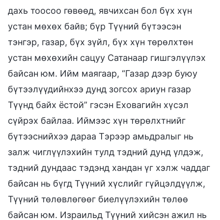
дахь тоосоо гөвөөд, явчихсан бол бүх хүн
устан мөхөх байв; бүр Түүний бүтээсэн
тэнгэр, газар, бүх зүйл, бүх хүн төрөлхтөн
устан мөхөхийн сацуу Сатанаар гишгэлүүлэх
байсан юм. Ийм маягаар, “Газар дээр буюу
бүтээлүүдийнхээ дунд зогсох ариун газар
Түүнд байх ёстой” гэсэн Еховагийн хүсэл
сүйрэх байлаа. Иймээс хүн төрөлхтнийг
бүтээснийхээ дараа Тэрээр амьдралыг нь
залж чиглүүлэхийн тулд тэдний дунд үлдэж,
тэдний дундаас тэдэнд хандан үг хэлж чаддаг
байсан нь бүгд Түүний хүслийг гүйцэлдүүлж,
Түүний төлөвлөгөөг биелүүлэхийн төлөө
байсан юм. Израильд Түүний хийсэн ажил нь