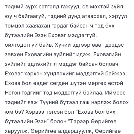
тэдний зүрх сэтгэлд гажууд, ов мэхтэй зүйл
юу ч байгаагүй, тэдний дунд атаархал, хэрүүл
тэмцэл хааяахан гардаг байсан ч тэд бүх
бүтээлийн Эзэн Еховаг мэддэггүй,
ойлгодоггүй байв. Хүний эдгээр өвөг дээдэс
зөвхөн Еховагийн зүйлийг идэж, Еховагийн
зүйлийг эдлэхийг л мэддэг байсан боловч
Еховаг хэрхэн хүндлэхийг мэддэггүй байжээ;
Ехова бол өвдөг сөгдөн шүтэн мөргөх ёстой
Нэгэн гэдгийг тэд мэддэггүй байлаа. Иймээс
тэднийг яаж Түүний бүтээл гэж нэрлэж болох
юм бэ? Хэрвээ тэгсэн бол “Ехова бол бүх
бүтээлийн Эзэн” болон “Тэрээр Өөрийгөө
харуулж, Өөрийгөө алдаршуулж, Өөрийгөө