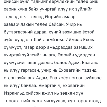
хийсэн зүйл тэднийг өөрчлөхийн төлөө биш,
харин хүнд байх учиртай илүү их зүйлийг
тэдэнд өгч, тэдэнд Өөрийн амаар
зааварчлахын төлөө байсан. Учир нь
бүтээгдсэний дараа, хүний эзэмших ёстой
зүйл хүнд огт байгаагүй юм. Иймээс Ехова
хүмүүст, газар дээр амьдрахдаа эзэмших
учиртай зүйлсийг нь өгч, Өөрийн удирдсан
хүмүүсийг өвөг дээдэс болох Адам, Евагаас
нь илүү гаргасан, учир нь Еховагийн тэдэнд
өгсөн зүйл анх Адам, Ева хоёрт өгсөн зүйлээс
нь илүү байлаа. Ямартай ч, Еховагийн
Израильд хийсэн ажил нь зөвхөн хүн
төрөлхтнийг залж чиглүүлэх, хүн төрөлхтөнд