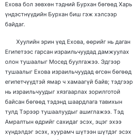
Ехова бол зөвхөн тэдний Бурхан бөгөөд Харь
үндэстнүүдийн Бурхан биш гэж хэлсээр
байдаг.
Хуулийн эрин үед Ехова, өөрийг нь даган
Египетээс гарсан израильчуудад дамжуулах
олон тушаалыг Мосед буулгажээ. Эдгээр
тушаалыг Ехова израильчуудад өгсөн бөгөөд
египетчүүдтэй ямар ч хамаагүй байв; тэдгээр
нь израильчуудыг хязгаарлах зорилготой
байсан бөгөөд тэдэнд шаардлага тавихын
тулд Тэрээр тушаалуудыг ашиглажээ. Тэд
Амралтын өдрийг сахидаг эсэх, эцэг эхээ
хүндэлдэг эсэх, хуурамч шүтээн шүтдэг эсэх