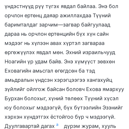
үндэстнүүд рүү түгэх явдал байлаа. Энэ бол
орчлон ертөнц даяар ажиллахдаа Түүний
баримталдаг зарчим—загвар байгуулаад
дараа нь орчлон ертөнцийн бүх хүн сайн
мэдээг нь хүлээн авах хүртэл загвараа
өргөжүүлэх явдал мөн. Эхний израильчууд
Ноагийн үр удам байв. Энэ хүмүүст зөвхөн
Еховагийн амьсгал өгөгдсөн ба тэд
амьдралын үндсэн хэрэгцээгээ хангахуйц
зүйлийг ойлгож байсан боловч Ехова ямархуу
Бурхан болохыг, хүний төлөөх Түүний хүсэл
юу болохыг мэдээгүй, бүх бүтээлийн Эзэнийг
хэрхэн хүндэтгэх ёстойгоо бүр ч мэдээгүй.
а
Дуулгавартай дагах
дүрэм журам, хууль