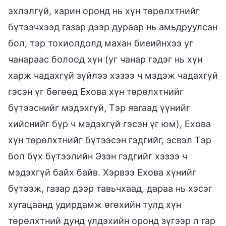
эхлэлгүй, харин оронд нь хүн төрөлхтнийг
бүтээчхээд газар дээр дураар нь амьдруулсан
бол, тэр тохиолдолд махан биеийнхээ уг
чанараас болоод хүн (уг чанар гэдэг нь хүн
харж чадахгүй зүйлээ хэзээ ч мэдэж чадахгүй
гэсэн үг бөгөөд Ехова хүн төрөлхтнийг
бүтээснийг мэдэхгүй, Тэр яагаад үүнийг
хийснийг бүр ч мэдэхгүй гэсэн үг юм), Ехова
хүн төрөлхтнийг бүтээсэн гэдгийг, эсвэл Тэр
бол бүх бүтээлийн Эзэн гэдгийг хэзээ ч
мэдэхгүй байх байв. Хэрвээ Ехова хүнийг
бүтээж, газар дээр тавьчхаад, дараа нь хэсэг
хугацаанд удирдамж өгөхийн тулд хүн
төрөлхтний дунд үлдэхийн оронд зүгээр л гар