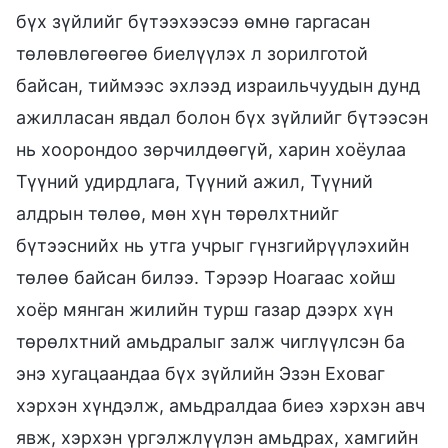
бүх зүйлийг бүтээхээсээ өмнө гаргасан
төлөвлөгөөгөө биелүүлэх л зорилготой
байсан, тиймээс эхлээд израильчуудын дунд
ажилласан явдал болон бүх зүйлийг бүтээсэн
нь хоорондоо зөрчилдөөгүй, харин хоёулаа
Түүний удирдлага, Түүний ажил, Түүний
алдрын төлөө, мөн хүн төрөлхтнийг
бүтээснийх нь утга учрыг гүнзгийрүүлэхийн
төлөө байсан билээ. Тэрээр Ноагаас хойш
хоёр мянган жилийн турш газар дээрх хүн
төрөлхтний амьдралыг залж чиглүүлсэн ба
энэ хугацаандаа бүх зүйлийн Эзэн Еховаг
хэрхэн хүндэлж, амьдралдаа биеэ хэрхэн авч
явж, хэрхэн үргэлжлүүлэн амьдрах, хамгийн