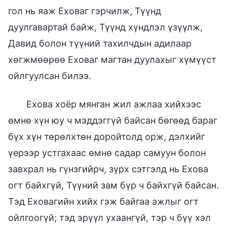
гол нь яаж Еховаг гэрчилж, Түүнд
дуулгавартай байж, Түүнд хүндлэл үзүүлж,
Давид болон түүний тахилчдын адилаар
хөгжмөөрөө Еховаг магтан дуулахыг хүмүүст
ойлгуулсан билээ.
Ехова хоёр мянган жил ажлаа хийхээс
өмнө хүн юу ч мэддэггүй байсан бөгөөд бараг
бүх хүн төрөлхтөн доройтолд орж, дэлхийг
үерээр устгахаас өмнө садар самуун болон
завхрал нь гүнзгийрч, зүрх сэтгэлд нь Ехова
огт байхгүй, Түүний зам бүр ч байхгүй байсан.
Тэд Еховагийн хийх гэж байгаа ажлыг огт
ойлгоогүй; тэд эрүүл ухаангүй, тэр ч бүү хэл