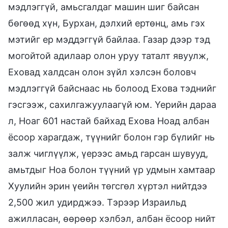
мэдлэггүй, амьсгалдаг машин шиг байсан
бөгөөд хүн, Бурхан, дэлхий ертөнц, амь гэх
мэтийг ер мэддэггүй байлаа. Газар дээр тэд
могойтой адилаар олон уруу таталт явуулж,
Еховад халдсан олон зүйл хэлсэн боловч
мэдлэггүй байснаас нь болоод Ехова тэднийг
гэсгээж, сахилгажуулаагүй юм. Үерийн дараа
л, Ноаг 601 настай байхад Ехова Ноад албан
ёсоор харагдаж, түүнийг болон гэр бүлийг нь
залж чиглүүлж, үерээс амьд гарсан шувууд,
амьтдыг Ноа болон түүний үр удмын хамтаар
Хуулийн эрин үеийн төгсгөл хүртэл нийтдээ
2,500 жил удирджээ. Тэрээр Израильд
ажилласан, өөрөөр хэлбэл, албан ёсоор нийт