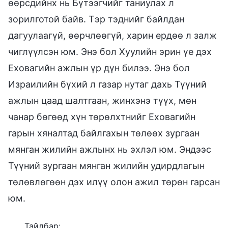
өөрсдийнх нь Бүтээгчийг таниулах л
зорилготой байв. Тэр тэднийг байлдан
дагуулаагүй, өөрчлөөгүй, харин ердөө л залж
чиглүүлсэн юм. Энэ бол Хуулийн эрин үе дэх
Еховагийн ажлын үр дүн билээ. Энэ бол
Израилийн бүхий л газар нутаг дахь Түүний
ажлын цаад шалтгаан, жинхэнэ түүх, мөн
чанар бөгөөд хүн төрөлхтнийг Еховагийн
гарын хяналтад байлгахын төлөөх зургаан
мянган жилийн ажлынх нь эхлэл юм. Эндээс
Түүний зургаан мянган жилийн удирдлагын
төлөвлөгөөн дэх илүү олон ажил төрөн гарсан
юм.
Тайлбар: