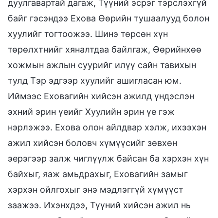
дуулгавартай дагаж, Түүний эсрэг тэрслэхгүй
байг гэсэндээ Ехова Өөрийн тушаалууд болон
хуулийг тогтоожээ. Шинэ төрсөн хүн
төрөлхтнийг хяналтдаа байлгаж, Өөрийнхөө
хожмын ажлын суурийг илүү сайн тавихын
тулд Тэр эдгээр хуулийг ашигласан юм.
Иймээс Еховагийн хийсэн ажилд үндэслэн
эхний эрин үеийг Хуулийн эрин үе гэж
нэрлэжээ. Ехова олон айлдвар хэлж, ихээхэн
ажил хийсэн боловч хүмүүсийг зөвхөн
эерэгээр залж чиглүүлж байсан ба хэрхэн хүн
байхыг, яаж амьдрахыг, Еховагийн замыг
хэрхэн ойлгохыг энэ мэдлэггүй хүмүүст
заажээ. Ихэнхдээ, Түүний хийсэн ажил нь