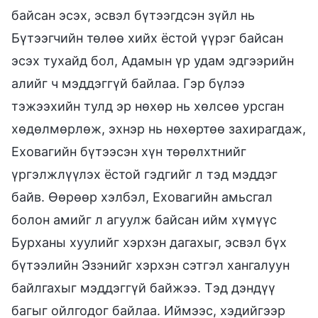
байсан эсэх, эсвэл бүтээгдсэн зүйл нь
Бүтээгчийн төлөө хийх ёстой үүрэг байсан
эсэх тухайд бол, Адамын үр удам эдгээрийн
алийг ч мэддэггүй байлаа. Гэр бүлээ
тэжээхийн тулд эр нөхөр нь хөлсөө урсган
хөдөлмөрлөж, эхнэр нь нөхөртөө захирагдаж,
Еховагийн бүтээсэн хүн төрөлхтнийг
үргэлжлүүлэх ёстой гэдгийг л тэд мэддэг
байв. Өөрөөр хэлбэл, Еховагийн амьсгал
болон амийг л агуулж байсан ийм хүмүүс
Бурханы хуулийг хэрхэн дагахыг, эсвэл бүх
бүтээлийн Эзэнийг хэрхэн сэтгэл хангалуун
байлгахыг мэддэггүй байжээ. Тэд дэндүү
багыг ойлгодог байлаа. Иймээс, хэдийгээр