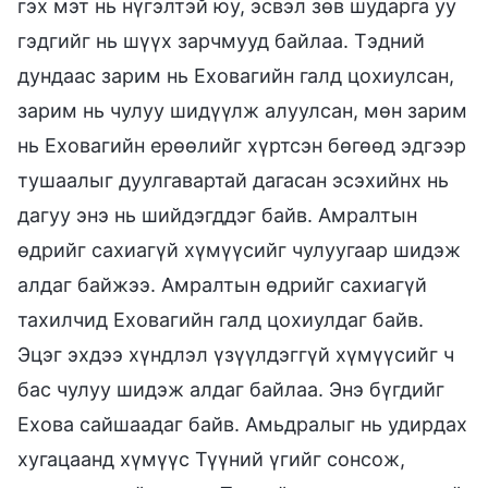
гэх мэт нь нүгэлтэй юу, эсвэл зөв шударга уу
гэдгийг нь шүүх зарчмууд байлаа. Тэдний
дундаас зарим нь Еховагийн галд цохиулсан,
зарим нь чулуу шидүүлж алуулсан, мөн зарим
нь Еховагийн ерөөлийг хүртсэн бөгөөд эдгээр
тушаалыг дуулгавартай дагасан эсэхийнх нь
дагуу энэ нь шийдэгддэг байв. Амралтын
өдрийг сахиагүй хүмүүсийг чулуугаар шидэж
алдаг байжээ. Амралтын өдрийг сахиагүй
тахилчид Еховагийн галд цохиулдаг байв.
Эцэг эхдээ хүндлэл үзүүлдэггүй хүмүүсийг ч
бас чулуу шидэж алдаг байлаа. Энэ бүгдийг
Ехова сайшаадаг байв. Амьдралыг нь удирдах
хугацаанд хүмүүс Түүний үгийг сонсож,