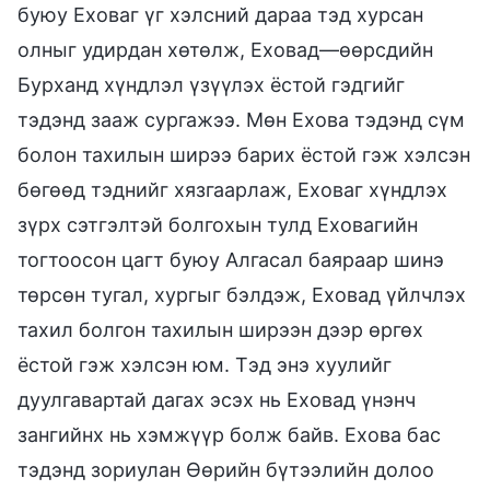
буюу Еховаг үг хэлсний дараа тэд хурсан
олныг удирдан хөтөлж, Еховад—өөрсдийн
Бурханд хүндлэл үзүүлэх ёстой гэдгийг
тэдэнд зааж сургажээ. Мөн Ехова тэдэнд сүм
болон тахилын ширээ барих ёстой гэж хэлсэн
бөгөөд тэднийг хязгаарлаж, Еховаг хүндлэх
зүрх сэтгэлтэй болгохын тулд Еховагийн
тогтоосон цагт буюу Алгасал баяраар шинэ
төрсөн тугал, хургыг бэлдэж, Еховад үйлчлэх
тахил болгон тахилын ширээн дээр өргөх
ёстой гэж хэлсэн юм. Тэд энэ хуулийг
дуулгавартай дагах эсэх нь Еховад үнэнч
зангийнх нь хэмжүүр болж байв. Ехова бас
тэдэнд зориулан Өөрийн бүтээлийн долоо