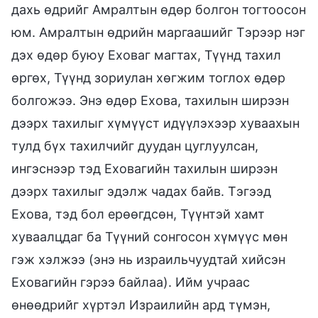
дахь өдрийг Амралтын өдөр болгон тогтоосон
юм. Амралтын өдрийн маргаашийг Тэрээр нэг
дэх өдөр буюу Еховаг магтах, Түүнд тахил
өргөх, Түүнд зориулан хөгжим тоглох өдөр
болгожээ. Энэ өдөр Ехова, тахилын ширээн
дээрх тахилыг хүмүүст идүүлэхээр хуваахын
тулд бүх тахилчийг дуудан цуглуулсан,
ингэснээр тэд Еховагийн тахилын ширээн
дээрх тахилыг эдэлж чадах байв. Тэгээд
Ехова, тэд бол ерөөгдсөн, Түүнтэй хамт
хуваалцдаг ба Түүний сонгосон хүмүүс мөн
гэж хэлжээ (энэ нь израильчуудтай хийсэн
Еховагийн гэрээ байлаа). Ийм учраас
өнөөдрийг хүртэл Израилийн ард түмэн,