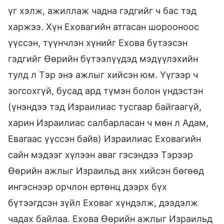
үг хэлж, ажиллаж чадна гэдгийг ч бас тэд
харжээ. Хүн Еховагийн атгасан шорооноос
үүссэн, түүнчлэн хүнийг Ехова бүтээсэн
гэдгийг Өөрийн бүтээлүүдэд мэдүүлэхийн
тулд л Тэр энэ ажлыг хийсэн юм. Үүгээр ч
зогсохгүй, бусад ард түмэн болон үндэстэн
(үнэндээ тэд Израилиас тусгаар байгаагүй,
харин Израилиас салбарласан ч мөн л Адам,
Евагаас үүссэн байв) Израилиас Еховагийн
сайн мэдээг хүлээн аваг гэсэндээ Тэрээр
Өөрийн ажлыг Израильд анх хийсэн бөгөөд
ингэснээр орчлон ертөнц дээрх бүх
бүтээгдсэн зүйл Еховаг хүндэлж, дээдэлж
чадах байлаа. Ехова Өөрийн ажлыг Израильд