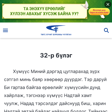
32-р бүлэг
32-р бүлэг
Хүмүүс Миний дэргэд цугларахад зүрх
сэтгэл минь баяр хөөрөөр дүүрдэг. Тэр даруй
Би гартаа байгаа ерөөлийг хүмүүсийн дунд
хайрлаж, тэгснээр хүмүүс Надтай хамт
чуулж, Надад тэрсэлдэг дайснууд биш, харин
Надтай эвтэй байдаг найзууд болдог. Тиймээс