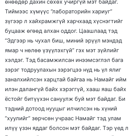
өнөөдөр дахин сөхөх учиргүй мэт байдаг.
Тиймээс хүмүүс “лабораторийн хариуг”
зүгээр л хайхрамжгүй харчхаад хүснэгтийг
буцааж өгөөд алхан оддог. Цаашлаад тэд
“Эдгээр нь чухал биш, миний эрүүл мэндэд
ямар ч нөлөө үзүүлэхгүй” гэх мэт зүйлийг
хэлдэг. Тэд басамжилсан инээмсэглэл бага
зэрэг тодруулахын зэрэгцээ нүд нь үл ялиг
заналхийлсэн харцтай байгаа нь Намайг ийм
илэн далангүй байх хэрэггүй, хааш яаш байх
ёстойг битүүхэн сануулж буй мэт байдаг. Би
тэдний дотоод нууцыг илчилсэн нь хүний
“хуулийг” зөрчсөн учраас Намайг тэд улам
илүү үзэн яддаг болсон мэт байдаг. Тэр үед л