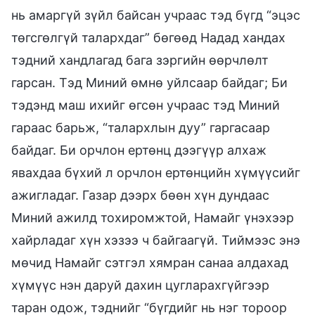
нь амаргүй зүйл байсан учраас тэд бүгд “эцэс
төгсгөлгүй талархдаг” бөгөөд Надад хандах
тэдний хандлагад бага зэргийн өөрчлөлт
гарсан. Тэд Миний өмнө уйлсаар байдаг; Би
тэдэнд маш ихийг өгсөн учраас тэд Миний
гараас барьж, “талархлын дуу” гаргасаар
байдаг. Би орчлон ертөнц дээгүүр алхаж
явахдаа бүхий л орчлон ертөнцийн хүмүүсийг
ажигладаг. Газар дээрх бөөн хүн дундаас
Миний ажилд тохиромжтой, Намайг үнэхээр
хайрладаг хүн хэзээ ч байгаагүй. Тиймээс энэ
мөчид Намайг сэтгэл хямран санаа алдахад
хүмүүс нэн даруй дахин цугларахгүйгээр
таран одож, тэднийг “бүгдийг нь нэг тороор