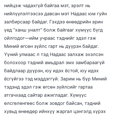
нийцэж чадахгүй байгаа мэт, эрэлт нь
нийлүүлэлтээсээ давсан мэт Надаас юм гуйн
залбирсаар байдаг. Гэхдээ өнөөдрийн эрин
үед “ханш уналт” болж байгааг хүмүүс бүгд
ойлгодог—ийм учраас тэднийг эдэл гэж
Миний өгсөн зүйлс гарт нь дүүрэн байдаг.
Үүний улмаас л тэд Надаас залхаж эхэлсэн
болохоор тэдний амьдрал эмх замбараагүй
байдлаар дүүрэн, юу идэх ёстой, юу идэх
ёсгүйгээ тэд мэддэггүй. Зарим нь бүр Миний
тэдэнд эдэл гэж өгсөн зүйлсийг гартаа
атгачхаад сайтар ажигладаг. Хүмүүс
өлсгөлөнгөөс болж зовдог байсан, тэдний
хувьд өнөөдөр ийнхүү жаргал цэнгэлд хүрэх