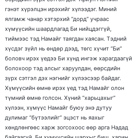
гэнэт хүрэлцэн ирэхийг хүлээдэг. Миний
ялгамж чанар хэтэрхий “дорд” учраас
хүмүүсийн шаардлагад Би нийцдэггүй,
тиймээс тэд Намайг таягдан хаясан. Тэдний
хүсдэг зүйл нь өндөр дээд, төгс хүчит “Би”
боловч ирэх үедээ Би хүнд ингэж харагдаагүй
болохоор тэд алсыг харуулдан, өөрсдийн
зүрх сэтгэл дэх нэгнийг хүлээсээр байдаг.
Хүмүүсийн өмнө ирэх үед тэд Намайг олон
түмний өмнө голсон. Хүний “харьцахыг”
хүлээн, хүмүүс Намайг буюу энэ дутуу
дулимаг “бүтээлийг” эцэст нь яахыг
хөндлөнгөөс харж зогсохоос өөр арга Надад
байгаагүй. Би хүмүүсийн шархыг биш, харин