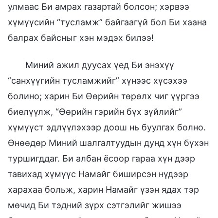
улмаас Би амрах газартай болсон; хэрвээ
хүмүүсийн “тусламж” байгаагүй бол Би хаана
балрах байсныг хэн мэдэх билээ!
Миний ажил дуусах үед Би энэхүү
“санхүүгийн тусламжийг” хүнээс хүсэхээ
болино; харин Би Өөрийн төрөлх чиг үүргээ
биелүүлж, “Өөрийн гэрийн бүх зүйлийг”
хүмүүст эдлүүлэхээр доош нь буулгах болно.
Өнөөдөр Миний шалгалтуудын дунд хүн бүхэн
туршигддаг. Би албан ёсоор гараа хүн дээр
тавихад хүмүүс Намайг биширсэн нүдээр
харахаа больж, харин Намайг үзэн ядах тэр
мөчид Би тэдний зүрх сэтгэлийг жишээ