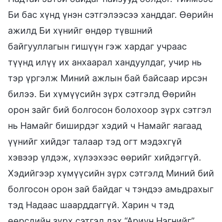
Би бас хүнд үнэн сэтгэлээсээ ханддаг. Өөрийн
ажилд Би хүнийг өндөр түвшний
байгууллагын гишүүн гэж хардаг учраас
түүнд илүү их анхаарал хандуулдаг, учир нь
тэр үргэлж Миний ажлын бай байсаар ирсэн
билээ. Би хүмүүсийн зүрх сэтгэлд Өөрийн
орон зайг бий болгосон болохоор зүрх сэтгэл
нь Намайг биширдэг хэдий ч Намайг яагаад
үүнийг хийдэг талаар тэд огт мэдэхгүй
хэвээр үлдэж, хүлээхээс өөрийг хийдэггүй.
Хэдийгээр хүмүүсийн зүрх сэтгэлд Миний бий
болгосон орон зай байдаг ч тэндээ амьдрахыг
тэд Надаас шаарддаггүй. Харин ч тэд
өөрсдийн зүрх сэтгэл дэх “Ариун Нэгнийг”