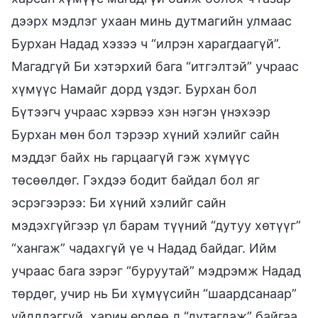
дээрх мэдлэг ухаан минь дутмагийн улмаас
Бурхан Надад хэзээ ч “илрэн харагдаагүй”.
Магадгүй Би хэтэрхий бага “итгэлтэй” учраас
хүмүүс Намайг дорд үздэг. Бурхан бол
Бүтээгч учраас хэрвээ хэн нэгэн үнэхээр
Бурхан мөн бол тэрээр хүний хэлийг сайн
мэддэг байх нь гарцаагүй гэж хүмүүс
төсөөлдөг. Гэхдээ бодит байдал бол яг
эсрэгээрээ: Би хүний хэлийг сайн
мэдэхгүйгээр үл барам түүний “дутуу хөтүүг”
“хангаж” чадахгүй үе ч Надад байдаг. Ийм
учраас бага зэрэг “буруутай” мэдрэмж Надад
төрдөг, учир нь Би хүмүүсийн “шаардсанаар”
үйлддэггүй, харин ердөө л “дутагдаж” байгаа