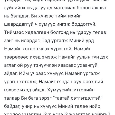
зүйлийнх нь дагуу эд материал болон ажлыг
нь бэлддэг. Би хүнээс тийм ихийг
шаарддаггүй ч хүмүүс ингэж боддоггүй.
Тиймээс хөдөлгөөн болгонд нь “даруу төлөв
зан” нь илэрдэг. Тэд үргэлж Миний урд
Намайг хөтлөн явах үүрэгтэй, Намайг
төөрөхөөс ихэд эмээж Намайг уулын гүн дэх
аглаг ой руу тэнүүчлэн явахаас ухаангүй
айдаг. Ийм учраас хүмүүс Намайг үргэлж
урагш хөтөлж, Намайг гяндан руу орох вий
гэхээс ихэд айдаг. Хүмүүсийн итгэлийн
талаар Би бага зэрэг “таатай сэтгэгдэлтэй”
байдаг, учир нь хүмүүс Миний төлөө нойр
хоолоо умартан, бүр үсээ бууралттал нойргүй