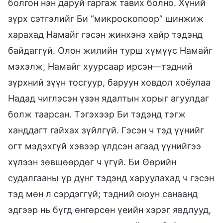
болгон нэн даруй гаргаж тавих болно. Хүний
зүрх сэтгэлийг Би “микроскопоор” шинжиж
харахад Намайг гэсэн жинхэнэ хайр тэдэнд
байдаггүй. Олон жилийн турш хүмүүс Намайг
мэхэлж, Намайг хуурсаар ирсэн—тэдний
зүрхний зүүн тосгуур, баруун ховдол хоёулаа
Надад чиглэсэн үзэн ядалтын хорыг агуулдаг
болж таарсан. Тэгэхээр Би тэдэнд тэгж
ханддагт гайхах зүйлгүй. Гэсэн ч тэд үүнийг
огт мэдэхгүй хэвээр үлдсэн агаад үүнийгээ
хүлээн зөвшөөрдөг ч үгүй. Би Өөрийн
судалгааны үр дүнг тэдэнд харуулахад ч гэсэн
тэд мөн л сэрдэггүй; тэдний оюун санаанд
эдгээр нь бүгд өнгөрсөн үеийн хэрэг явдлууд,