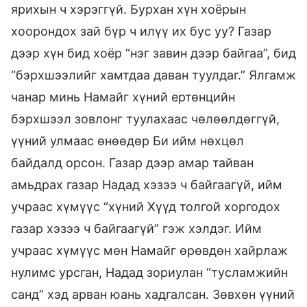
ярихын ч хэрэггүй. Бурхан хүн хоёрын
хоорондох зай бүр ч илүү их бус уу? Газар
дээр хүн бид хоёр “нэг завин дээр байгаа”, бид
“бэрхшээлийг хамтдаа даван туулдаг.” Ялгамж
чанар минь Намайг хүний ертөнцийн
бэрхшээл зовлонг туулахаас чөлөөлдөггүй,
үүний улмаас өнөөдөр Би ийм нөхцөл
байдалд орсон. Газар дээр амар тайван
амьдрах газар Надад хэзээ ч байгаагүй, ийм
учраас хүмүүс “хүний Хүүд толгой хоргодох
газар хэзээ ч байгаагүй” гэж хэлдэг. Ийм
учраас хүмүүс мөн Намайг өрөвдөн хайрлаж
нулимс урсган, Надад зориулан “тусламжийн
санд” хэд арван юань хадгалсан. Зөвхөн үүний