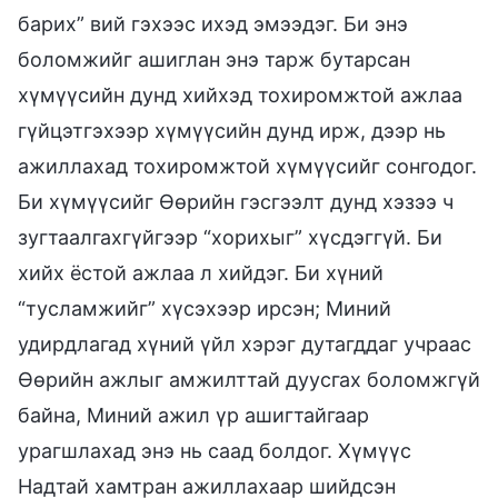
барих” вий гэхээс ихэд эмээдэг. Би энэ
боломжийг ашиглан энэ тарж бутарсан
хүмүүсийн дунд хийхэд тохиромжтой ажлаа
гүйцэтгэхээр хүмүүсийн дунд ирж, дээр нь
ажиллахад тохиромжтой хүмүүсийг сонгодог.
Би хүмүүсийг Өөрийн гэсгээлт дунд хэзээ ч
зугтаалгахгүйгээр “хорихыг” хүсдэггүй. Би
хийх ёстой ажлаа л хийдэг. Би хүний
“тусламжийг” хүсэхээр ирсэн; Миний
удирдлагад хүний үйл хэрэг дутагддаг учраас
Өөрийн ажлыг амжилттай дуусгах боломжгүй
байна, Миний ажил үр ашигтайгаар
урагшлахад энэ нь саад болдог. Хүмүүс
Надтай хамтран ажиллахаар шийдсэн