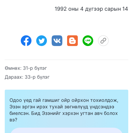
1992 оны 4 дүгээр сарын 14
Өмнөх:
31-р бүлэг
Дараах:
33-р бүлэг
Одоо үед гай гамшиг ойр ойрхон тохиолдож,
Эзэн эргэн ирэх тухай зөгнөлүүд үндсэндээ
биелсэн. Бид Эзэнийг хэрхэн угтан авч болох
вэ?