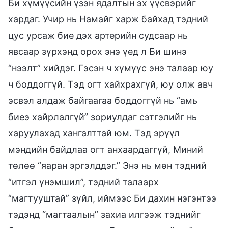
Би хүмүүсийн үзэн ядалтын эх үүсвэрийг
хардаг. Учир нь Намайг харж байхад тэдний
цус урсаж бие дэх артерийн судсаар нь
явсаар зүрхэнд орох энэ үед л Би шинэ
“нээлт” хийдэг. Гэсэн ч хүмүүс энэ талаар юу
ч боддоггүй. Тэд огт хайхрахгүй, юу олж авч
эсвэл алдаж байгаагаа боддоггүй нь “амь
биеэ хайрлалгүй” зориулдаг сэтгэлийг нь
харуулахад хангалттай юм. Тэд эрүүл
мэндийн байдлаа огт анхаардаггүй, Миний
төлөө “яаран эргэлддэг.” Энэ нь мөн тэдний
“итгэл үнэмшил”, тэдний талаарх
“магтууштай” зүйл, иймээс Би дахин нэгэнтээ
тэдэнд “магтаалын” захиа илгээж тэднийг