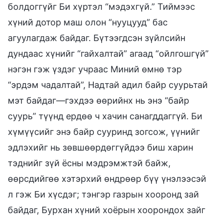
болдоггүйг Би хүртэл “мэдэхгүй.” Тиймээс
хүний дотор маш олон “нууцууд” бас
агуулагдаж байдаг. Бүтээгдсэн зүйлсийн
дундаас хүнийг “гайхалтай” агаад “ойлгошгүй”
нэгэн гэж үздэг учраас Миний өмнө тэр
“эрдэм чадалтай”, Надтай адил байр суурьтай
мэт байдаг—гэхдээ өөрийнх нь энэ “байр
суурь” түүнд ердөө ч хачин санагддаггүй. Би
хүмүүсийг энэ байр сууринд зогсож, үүнийг
эдлэхийг нь зөвшөөрдөггүйдээ биш харин
тэднийг зүй ёсны мэдрэмжтэй байж,
өөрсдийгөө хэтэрхий өндрөөр бүү үнэлээсэй
л гэж Би хүсдэг; тэнгэр газрын хооронд зай
байдаг, Бурхан хүний хоёрын хоорондох зайг