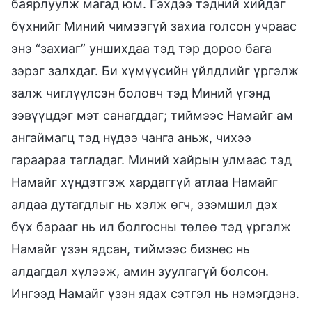
баярлуулж магад юм. Гэхдээ тэдний хийдэг
бүхнийг Миний чимээгүй захиа голсон учраас
энэ “захиаг” уншихдаа тэд тэр дороо бага
зэрэг залхдаг. Би хүмүүсийн үйлдлийг үргэлж
залж чиглүүлсэн боловч тэд Миний үгэнд
зэвүүцдэг мэт санагддаг; тиймээс Намайг ам
ангаймагц тэд нүдээ чанга аньж, чихээ
гараараа тагладаг. Миний хайрын улмаас тэд
Намайг хүндэтгэж хардаггүй атлаа Намайг
алдаа дутагдлыг нь хэлж өгч, эзэмшил дэх
бүх барааг нь ил болгосны төлөө тэд үргэлж
Намайг үзэн ядсан, тиймээс бизнес нь
алдагдал хүлээж, амин зуулгагүй болсон.
Ингээд Намайг үзэн ядах сэтгэл нь нэмэгдэнэ.