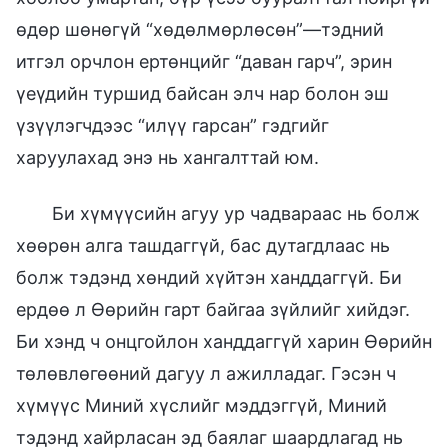
өдөр шөнөгүй “хөдөлмөрлөсөн”—тэдний
итгэл орчлон ертөнцийг “даван гарч”, эрин
үеүдийн туршид байсан элч нар болон эш
үзүүлэгчдээс “илүү гарсан” гэдгийг
харуулахад энэ нь хангалттай юм.
Би хүмүүсийн агуу ур чадвараас нь болж
хөөрөн алга ташдаггүй, бас дутагдлаас нь
болж тэдэнд хөндий хүйтэн ханддаггүй. Би
ердөө л Өөрийн гарт байгаа зүйлийг хийдэг.
Би хэнд ч онцгойлон ханддаггүй харин Өөрийн
төлөвлөгөөний дагуу л ажилладаг. Гэсэн ч
хүмүүс Миний хүслийг мэддэггүй, Миний
тэдэнд хайрласан эд баялаг шаардлагад нь