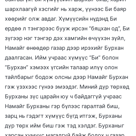
шархлаагүй хэсгийг нь харж, үүнээс Би баяр
хөөрийг олж авдаг. Хүмүүсийн нүдэнд Би
ердөө л тэнгэрээс бууж ирсэн “бяцхан од”, Би
зүгээр нэг тэнгэр дэх хамгийн өчүүхэн зүйл,
Намайг өнөөдөр газар дээр ирэхийг Бурхан
даалгасан. Ийм учраас хүмүүс “Би” болон
“Бурхан” хэмээх үгсийн талаар илүү олон
тайлбарыг бодож олсны дээр Намайг Бурхан
гэж үзэхээс гүнээ эмээдэг. Миний дүр төрхөд
Бурханы зүс царайн юу ч байдаггүй учраас
Намайг Бурханы гэр бүлээс гаралтай биш,
зарц нь гэдэгт хүмүүс бүгд итгэж, Бурханы
дүр төрх ийм биш гэж тэд хэлдэг. Бурханыг
харсан хүмүүс магадгүй байж болох ч газар