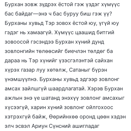
Бурхан зовж зүдрэх ёстой гэж үздэг хүмүүс
бас байдаг—энэ ч бас буруу биш гэж үү?
Бурханы хувьд Тэр зовох ёстой юу, үгүй юу
гэдэг нь хамаагүй. Хүмүүс цаашид битгий
зовоосой гэсэндээ Бурхан хүний дунд
зовлонгийн төлөөсийг биечлэн төлдөг ба
дараа нь Тэр хүнийг үзэсгэлэнтэй сайхан
хүрэх газар луу хөтөлж, Сатаныг бүрэн
үнэмшүүлнэ. Бурханы хувьд эдгээр зовлонг
амсах зайлшгүй шаардлагатай. Хэрэв Бурхан
ажлын энэ үе шатанд энэхүү зовлонг амсахыг
хүсээгүй, харин хүний зовлонг ойлгохоос
хэтрэхгүй байж, Өөрийнхөө оронд цөөн хэдэн
элч эсвэл Ариун Сүнсний ашигладаг