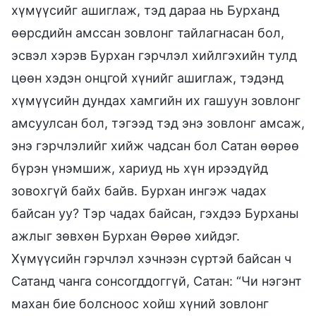
хүмүүсийг ашиглаж, тэд дараа нь Бурханд
өөрсдийн амссан зовлонг тайлагнасан бол,
эсвэл хэрэв Бурхан гэрчлэл хийлгэхийн тулд
цөөн хэдэн онцгой хүнийг ашиглаж, тэдэнд
хүмүүсийн дундах хамгийн их гашуун зовлонг
амсуулсан бол, тэгээд тэд энэ зовлонг амсаж,
энэ гэрчлэлийг хийж чадсан бол Сатан өөрөө
бүрэн үнэмшиж, хариуд нь хүн ирээдүйд
зовохгүй байх байв. Бурхан ингэж чадах
байсан уу? Тэр чадах байсан, гэхдээ Бурханы
ажлыг зөвхөн Бурхан Өөрөө хийдэг.
Хүмүүсийн гэрчлэл хэчнээн сүртэй байсан ч
Сатанд чанга сонсогддоггүй, Сатан: “Чи нэгэнт
махан бие болсноос хойш хүний зовлонг