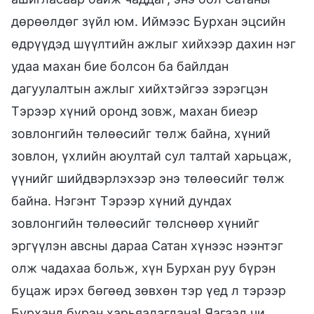
дөрөөлдөг зүйл юм. Иймээс Бурхан эцсийн
өдрүүдэд шүүлтийн ажлыг хийхээр дахин нэг
удаа махан бие болсон ба байлдан
дагуулалтын ажлыг хийхтэйгээ зэрэгцэн
Тэрээр хүний оронд зовж, махан биеэр
зовлонгийн төлөөсийг төлж байна, хүний
зовлон, үхлийн аюултай сул талтай харьцаж,
үүнийг шийдвэрлэхээр энэ төлөөсийг төлж
байна. Нэгэнт Тэрээр хүний дундах
зовлонгийн төлөөсийг төлснөөр хүнийг
эргүүлэн авсны дараа Сатан хүнээс нээнтэг
олж чадахаа больж, хүн Бурхан руу бүрэн
буцаж ирэх бөгөөд зөвхөн тэр үед л тэрээр
Бурханд бүрэн харьяалагдана! Яагаад чи