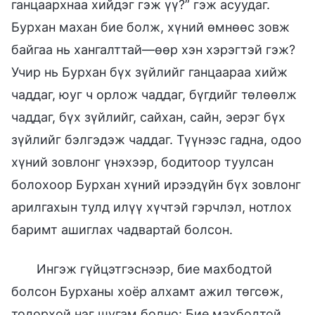
ганцаархнаа хийдэг гэж үү?” гэж асуудаг.
Бурхан махан бие болж, хүний өмнөөс зовж
байгаа нь хангалттай—өөр хэн хэрэгтэй гэж?
Учир нь Бурхан бүх зүйлийг ганцаараа хийж
чаддаг, юуг ч орлож чаддаг, бүгдийг төлөөлж
чаддаг, бүх зүйлийг, сайхан, сайн, эерэг бүх
зүйлийг бэлгэдэж чаддаг. Түүнээс гадна, одоо
хүний зовлонг үнэхээр, бодитоор туулсан
болохоор Бурхан хүний ирээдүйн бүх зовлонг
арилгахын тулд илүү хүчтэй гэрчлэл, нотлох
баримт ашиглах чадвартай болсон.
Ингэж гүйцэтгэснээр, бие махбодтой
болсон Бурханы хоёр алхамт ажил төгсөж,
тодорхой нэг шугам болно: Бие махбодтой