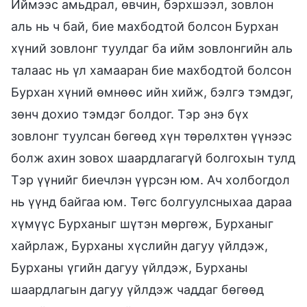
Иймээс амьдрал, өвчин, бэрхшээл, зовлон
аль нь ч бай, бие махбодтой болсон Бурхан
хүний зовлонг туулдаг ба ийм зовлонгийн аль
талаас нь үл хамааран бие махбодтой болсон
Бурхан хүний өмнөөс ийн хийж, бэлгэ тэмдэг,
зөнч дохио тэмдэг болдог. Тэр энэ бүх
зовлонг туулсан бөгөөд хүн төрөлхтөн үүнээс
болж ахин зовох шаардлагагүй болгохын тулд
Тэр үүнийг биечлэн үүрсэн юм. Ач холбогдол
нь үүнд байгаа юм. Төгс болгуулсныхаа дараа
хүмүүс Бурханыг шүтэн мөргөж, Бурханыг
хайрлаж, Бурханы хүслийн дагуу үйлдэж,
Бурханы үгийн дагуу үйлдэж, Бурханы
шаардлагын дагуу үйлдэж чаддаг бөгөөд