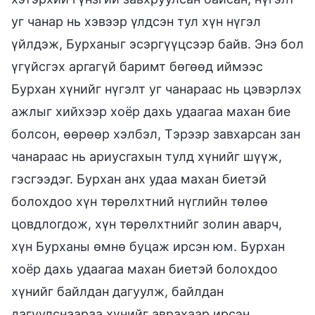
уг чанар нь хэвээр үлдсэн тул хүн нүгэл
үйлдэж, Бурханыг эсэргүүцсээр байв. Энэ бол
үгүйсгэх аргагүй баримт бөгөөд иймээс
Бурхан хүнийг нүгэлт уг чанараас нь цэвэрлэх
ажлыг хийхээр хоёр дахь удаагаа махан бие
болсон, өөрөөр хэлбэл, Тэрээр завхарсан зан
чанараас нь ариусгахын тулд хүнийг шүүж,
гэсгээдэг. Бурхан анх удаа махан биетэй
болохдоо хүн төрөлхтний нүглийн төлөө
цовдлогдож, хүн төрөлхтнийг золин аварч,
хүн Бурханы өмнө буцаж ирсэн юм. Бурхан
хоёр дахь удаагаа махан биетэй болохдоо
хүнийг байлдан дагуулж, байлдан
дагуулснаараа хүнийг аврахаар ирсэн.