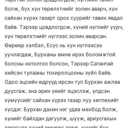
болж, бүх хүн төрөлхтнийг золин аварч, хүн
сайхан хүрэх газарт орох суурийг тавих явдал
байв. Тэрээр цовдлогдож, хүний нүглийг үүрч,
хүн төрөлхтнийг нүглээс золин аварсан.
Өөрөөр хэлбэл, Есүс нь хүн нүглээсээ
уучлагдаж, Бурханы өмнө ирэх боломжтой
болсны нотолгоо болсон, Тэрээр Сатантай
хийсэн тулааны тохиролцооны зүйл байв.
Одоо эцсийн өдрүүд ирсэн тул Бурхан ажлаа
дуусгаж, энэ эрин үеийг эцэслэж, үлдсэн
хүмүүсийг сайхан хүрэх газар луу хөтлөхийг
хүсдэг. Бурхан дахин нэг удаа махбод болж,
хүнийг байлдан дагуулж, шүүж, ариусгахын
зэрэгцээ хүний өмнөөс зовж, хүнийг бүх