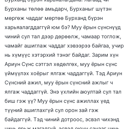
Бурханы төлөө амьдарч, Бурханыг шүтэн
мөргөж чаддаг мөртөө Бурханд бүрэн
харьяалагддаггүй юм бэ? Муу ёрын сүнснүүд
чиний сул тал дээр дөрөөлж, чамаар тоглож,
чамайг ашиглаж чаддаг хэвээрээ байгаа, учир
нь хүмүүс хэтэрхий тэнэг байдаг. Зарим хүн
Ариун Сүнс сэтгэл хөдөлгөх, муу ёрын сүнс
үймүүлэх хоёрыг ялгаж чаддаггүй. Тэд Ариун
Сүнсний ажил, муу ёрын сүнсний ажлыг ч
ялгаж чаддаггүй. Энэ үхлийн аюултай сул тал
биш гэж үү? Муу ёрын сүнс ажиллах үед
түүний ашиглахгүй сул орон зай гэж
байдаггүй. Тэд чиний дотроос, эсвэл чихэнд
чинь ярьж магадгүй, эсвэл оюун санааг чинь