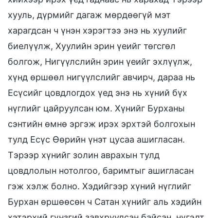
хууль, дүрмийг дагаж мөрдөөгүй мэт
харагдсан ч үнэн хэрэгтээ энэ нь хуулийг
биелүүлж, Хуулийн эрин үеийг төгсгөл
болгож, Нигүүлслийн эрин үеийг эхлүүлж,
хүнд өршөөл нигүүлслийг авчирч, дараа нь
Есүсийг цовдлогдох үед энэ нь хүний бүх
нүглийг цайруулсан юм. Хүнийг Бурханы
сэнтийн өмнө эргэж ирэх эрхтэй болгохын
тулд Есүс Өөрийн үнэт цусаа ашигласан.
Тэрээр хүнийг золин аврахын тулд
цовдлолын нотолгоо, баримтыг ашигласан
гэж хэлж болно. Хэдийгээр хүний нүглийг
Бурхан өршөөсөн ч Сатан хүнийг аль хэдийн
хэтэрхий гүнзгий завхруулсан байсан, нүгэлт