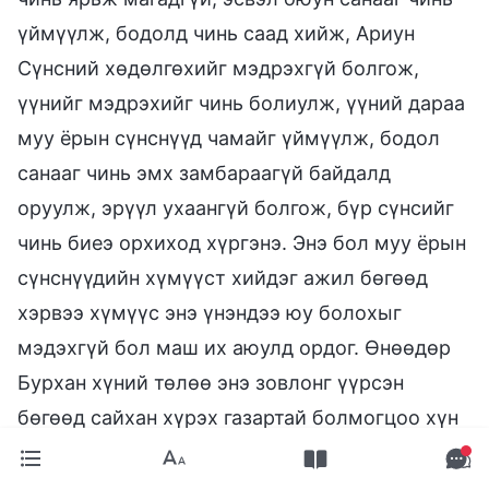
үймүүлж, бодолд чинь саад хийж, Ариун
Сүнсний хөдөлгөхийг мэдрэхгүй болгож,
үүнийг мэдрэхийг чинь болиулж, үүний дараа
муу ёрын сүнснүүд чамайг үймүүлж, бодол
санааг чинь эмх замбараагүй байдалд
оруулж, эрүүл ухаангүй болгож, бүр сүнсийг
чинь биеэ орхиход хүргэнэ. Энэ бол муу ёрын
сүнснүүдийн хүмүүст хийдэг ажил бөгөөд
хэрвээ хүмүүс энэ үнэндээ юу болохыг
мэдэхгүй бол маш их аюулд ордог. Өнөөдөр
Бурхан хүний төлөө энэ зовлонг үүрсэн
бөгөөд сайхан хүрэх газартай болмогцоо хүн
Бурханы төлөө зөвхөн амьдраад зогсохгүй
цаашид Сатанд харьяалагдахаа больж, Сатан