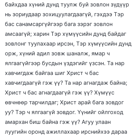
байхдаа хүний дунд туулж буй зовлон зүдүүр
нь зориудаар зохицуулагдаагүй, гэхдээ Тэр
бас санамсаргүйгээр бага зэрэг зовлон
амсаагүй; харин Тэр хүмүүсийн дунд байдаг
зовлонг туулахаар ирсэн, Тэр хүмүүсийн дунд
орж, хүний адил зовж шаналж, ямар ч
ялгаагүйгээр бусдын үздэгийг үзсэн. Та нар
хавчигдаж байгаа шиг Христ ч бас
хавчигдаагүй гэж үү? Та нар агнагдаж байна;
Христ ч бас агнагдаагүй гэж үү? Хүмүүс
өвчнөөр тарчилдаг; Христ арай бага зовдог
уу? Тэр ч ялгаагүй зовдог. Үүнийг ойлгоход
амархан биш байна гэж үү? Агуу улаан
луугийн оронд ажиллахаар ирснийхээ дараа