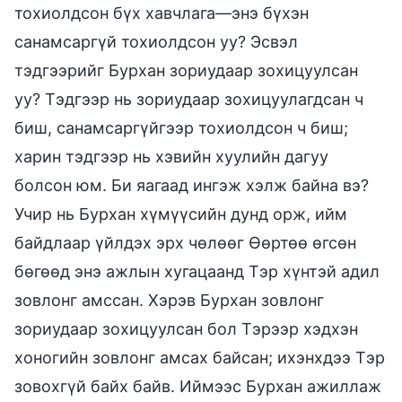
тохиолдсон бүх хавчлага—энэ бүхэн
санамсаргүй тохиолдсон уу? Эсвэл
тэдгээрийг Бурхан зориудаар зохицуулсан
уу? Тэдгээр нь зориудаар зохицуулагдсан ч
биш, санамсаргүйгээр тохиолдсон ч биш;
харин тэдгээр нь хэвийн хуулийн дагуу
болсон юм. Би яагаад ингэж хэлж байна вэ?
Учир нь Бурхан хүмүүсийн дунд орж, ийм
байдлаар үйлдэх эрх чөлөөг Өөртөө өгсөн
бөгөөд энэ ажлын хугацаанд Тэр хүнтэй адил
зовлонг амссан. Хэрэв Бурхан зовлонг
зориудаар зохицуулсан бол Тэрээр хэдхэн
хоногийн зовлонг амсах байсан; ихэнхдээ Тэр
зовохгүй байх байв. Иймээс Бурхан ажиллаж