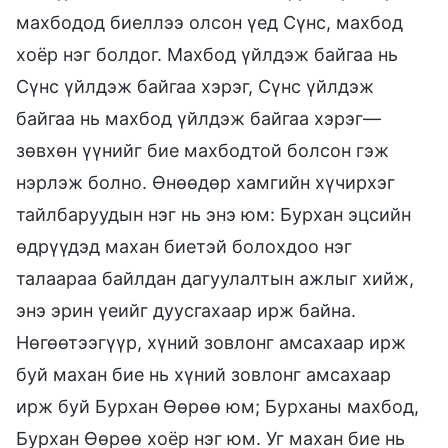
махбодод биеллээ олсон үед Сүнс, махбод
хоёр нэг болдог. Махбод үйлдэж байгаа нь
Сүнс үйлдэж байгаа хэрэг, Сүнс үйлдэж
байгаа нь махбод үйлдэж байгаа хэрэг—
зөвхөн үүнийг бие махбодтой болсон гэж
нэрлэж болно. Өнөөдөр хамгийн хүчирхэг
тайлбаруудын нэг нь энэ юм: Бурхан эцсийн
өдрүүдэд махан биетэй болохдоо нэг
талаараа байлдан дагуулалтын ажлыг хийж,
энэ эрин үеийг дуусгахаар ирж байна.
Нөгөөтээгүүр, хүний зовлонг амсахаар ирж
буй махан бие нь хүний зовлонг амсахаар
ирж буй Бурхан Өөрөө юм; Бурханы махбод,
Бурхан Өөрөө хоёр нэг юм. Уг махан бие нь