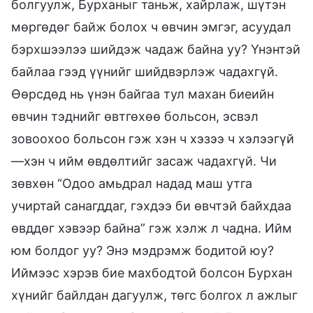
болгуулж, Бурханыг таньж, хайрлаж, шүтэн
мөргөдөг байж болох ч өвчин эмгэг, асуудал
бэрхшээлээ шийдэж чадаж байна уу? Үнэнтэй
байлаа гээд үүнийг шийдвэрлэж чадахгүй.
Өөрсдөд нь үнэн байгаа тул махан биеийн
өвчин тэднийг өвтгөхөө больсон, эсвэл
зовоохоо больсон гэж хэн ч хэзээ ч хэлээгүй
—хэн ч ийм өвдөлтийг засаж чадахгүй. Чи
зөвхөн “Одоо амьдрал надад маш утга
учиртай санагддаг, гэхдээ би өвчтэй байхдаа
өвддөг хэвээр байна” гэж хэлж л чадна. Ийм
юм болдог уу? Энэ мэдрэмж бодитой юу?
Иймээс хэрэв бие махбодтой болсон Бурхан
хүнийг байлдан дагуулж, төгс болгох л ажлыг