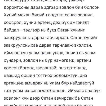
доройтсоны дараа эдгээр зовлон бий болсон.
Хүний махан биеийн өвдөлт, санаа зовнил,
хоосрол, хүний ертөнц дэх бүх эмгэнэлт
байдал—тэдгээр нь бүгд Сатан хүнийг
завхруулсны дараа гарч ирсэн. Сатан хүнийг
завхруулсныхаа дараа тарчлааж эхэлсэн,
иймээс хүн улам цааш унаж, өвчин нь улам
хүндэрч, зовлон нь бүр нэмэгдэж, ертөнц
хоосон бөгөөд гаслантай, энэ ертөнцөд
цаашид оршин тогтнох боломжгүй, энэ
ертөнцөд амьдрах нь улам бүр найдваргүй
гэж улам их санагдах болсон. Иймээс энэ бүх
зовлонг хүн дээр Сатан авчирсан ба Сатан
хүнийг завхруулж, хүн доройтмол болсны