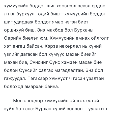
хүмүүсийн боддог шиг хэрэгсэл эсвэл ердөө
л нэг бүрхүүл төдий биш—хүмүүсийн боддог
шиг удирдаж болдог ямар нэгэн биет
оршихуй биш. Энэ махбод бол Бурханы
Өөрийн биелэл юм. Хүмүүсийн өмнөх ойлголт
хэт өнгөц байсан. Хэрэв нөхөрлөл нь хүний
үзлийг дагасан бол хүмүүс махан биеийг
махан бие, Сүнсийг Сүнс хэмээн махан бие
болон Сүнсийг салгах магадлалтай. Энэ бол
гажуудал. Тэгэхээр хүмүүст ч гэсэн үзэлтэй
болоход амархан байна.
Мөн өнөөдөр хүмүүсийн ойлгох ёстой
зүйл бол энэ: Бурхан хүний зовлонг туулахын