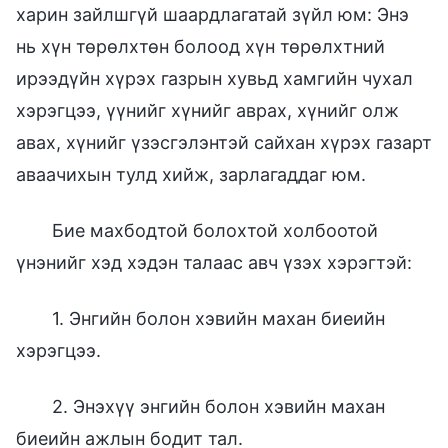
харин зайлшгүй шаардлагатай зүйл юм: Энэ
нь хүн төрөлхтөн болоод хүн төрөлхтний
ирээдүйн хүрэх газрын хувьд хамгийн чухал
хэрэгцээ, үүнийг хүнийг аврах, хүнийг олж
авах, хүнийг үзэсгэлэнтэй сайхан хүрэх газарт
аваачихын тулд хийж, зарлагаддаг юм.
Бие махбодтой болохтой холбоотой
үнэнийг хэд хэдэн талаас авч үзэх хэрэгтэй:
1. Энгийн болон хэвийн махан биеийн
хэрэгцээ.
2. Энэхүү энгийн болон хэвийн махан
биеийн ажлын бодит тал.