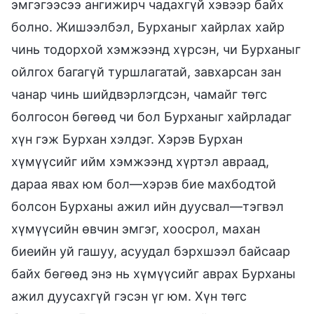
эмгэгээсээ ангижирч чадахгүй хэвээр байх
болно. Жишээлбэл, Бурханыг хайрлах хайр
чинь тодорхой хэмжээнд хүрсэн, чи Бурханыг
ойлгох багагүй туршлагатай, завхарсан зан
чанар чинь шийдвэрлэгдсэн, чамайг төгс
болгосон бөгөөд чи бол Бурханыг хайрладаг
хүн гэж Бурхан хэлдэг. Хэрэв Бурхан
хүмүүсийг ийм хэмжээнд хүртэл авраад,
дараа явах юм бол—хэрэв бие махбодтой
болсон Бурханы ажил ийн дуусвал—тэгвэл
хүмүүсийн өвчин эмгэг, хоосрол, махан
биеийн уй гашуу, асуудал бэрхшээл байсаар
байх бөгөөд энэ нь хүмүүсийг аврах Бурханы
ажил дуусахгүй гэсэн үг юм. Хүн төгс