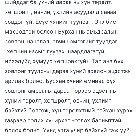
шийддэг ба үүний дараа нь хүн төрөлт,
хөгшрөлт, өвчин, үхлийн асуудалд санаа
зовдоггүй. Есүс үхлийг туулсан. Энэ бие
махбодтой болсон Бурхан нь амьдралын
зовлон шаналал, өвчин эмгэгийг туулдаг
(хөгшин насыг туулах шаардлагагүй,
ирээдүйд хүмүүс хөгшрөхгүй). Тэр энэ бүх
зовлонг туулсны дараа хүний зовлон эцэстээ
арилах болно. Бурхан хүний өмнөөс бүх
зовлонг амссаны дараа Тэрээр эцэст нь
хүний төрөлт, хөгшрөлт, өвчин, үхлийг
байхгүй болгож, хүн төрөлхтний сайхан хүрэх
газраар солих хүчирхэг нотлох баримттай
болох болно. Үүнд утга учир байхгүй гэж үү?