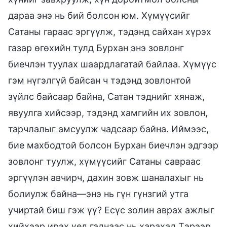
дараа энэ нь бий болсон юм. Хүмүүсийг
Сатаны гараас эргүүлж, тэдэнд сайхан хүрэх
газар өгөхийн тулд Бурхан энэ зовлонг
биечлэн туулах шаардлагатай байлаа. Хүмүүс
гэм нүгэлгүй байсан ч тэдэнд зовлонтой
зүйлс байсаар байна, Сатан тэднийг хянаж,
явуулга хийсээр, тэдэнд хамгийн их зовлон,
тарчлалыг амсуулж чадсаар байна. Иймээс,
бие махбодтой болсон Бурхан биечлэн эдгээр
зовлонг туулж, хүмүүсийг Сатаны савраас
эргүүлэн авчирч, дахин зовж шаналахыг нь
болиулж байна—энэ нь гүн гүнзгий утга
учиртай биш гэж үү? Есүс золин аврах ажлыг
хийхээр ирэх үед гаднаас нь харахад Тэрээр