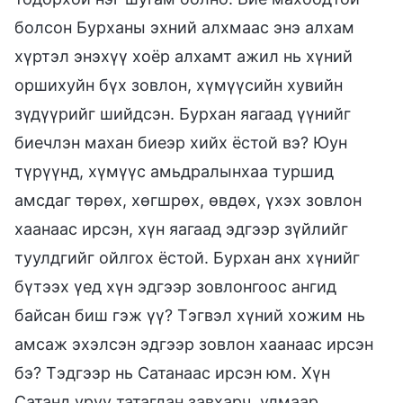
болсон Бурханы эхний алхмаас энэ алхам
хүртэл энэхүү хоёр алхамт ажил нь хүний
оршихуйн бүх зовлон, хүмүүсийн хувийн
зүдүүрийг шийдсэн. Бурхан яагаад үүнийг
биечлэн махан биеэр хийх ёстой вэ? Юун
түрүүнд, хүмүүс амьдралынхаа туршид
амсдаг төрөх, хөгшрөх, өвдөх, үхэх зовлон
хаанаас ирсэн, хүн яагаад эдгээр зүйлийг
туулдгийг ойлгох ёстой. Бурхан анх хүнийг
бүтээх үед хүн эдгээр зовлонгоос ангид
байсан биш гэж үү? Тэгвэл хүний хожим нь
амсаж эхэлсэн эдгээр зовлон хаанаас ирсэн
бэ? Тэдгээр нь Сатанаас ирсэн юм. Хүн
Сатанд уруу татагдан завхарч, улмаар