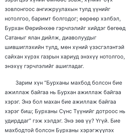
зовлонгоос ангижруулахын тулд үүнийг
нотолгоо, баримт болгодог; өөрөөр хэлбэл,
Бурхан Өөрийнхөө гэрчлэлийг хийдэг бөгөөд
Сатаныг ялан дийлж, диаволуудыг
шившиглэхийн тулд, мөн хүний үзэсгэлэнтэй
сайхан хүрэх газрын хариуд энэхүү нотолгоо,
энэхүү гэрчлэлийг ашигладаг.
Зарим хүн “Бурханы махбод болсон бие
ажиллаж байгаа нь Бурхан ажиллаж байгаа
хэрэг. Энэ бол махан бие ажиллаж байгаа
хэрэг биш; Бурханы Сүнс Түүнийг дотроос нь
удирддаг” гэж хэлдэг. Энэ зөв үү? Үгүй. Бие
махбодтой болсон Бурханы хэрэгжүүлэх