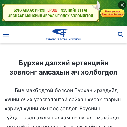
Бурхан дэлхий ертөнцийн зовлонг амсахын ач холбогдол
Бурхан дэлхий ертөнцийн
зовлонг амсахын ач холбогдол
Бие махбодтой болсон Бурхан ирээдүйд
хүний очих үзэсгэлэнтэй сайхан хүрэх газрын
хариуд хүний өмнөөс зовдог. Есүсийн
гүйцэтгэсэн ажлын алхам нь нүгэлт махбодын
төрхтэй болон цовдлогдож, нүглийн тахил