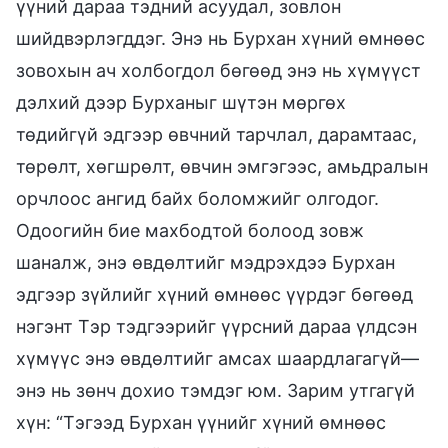
үүний дараа тэдний асуудал, зовлон
шийдвэрлэгддэг. Энэ нь Бурхан хүний өмнөөс
зовохын ач холбогдол бөгөөд энэ нь хүмүүст
дэлхий дээр Бурханыг шүтэн мөргөх
төдийгүй эдгээр өвчний тарчлал, дарамтаас,
төрөлт, хөгшрөлт, өвчин эмгэгээс, амьдралын
орчлоос ангид байх боломжийг олгодог.
Одоогийн бие махбодтой болоод зовж
шаналж, энэ өвдөлтийг мэдрэхдээ Бурхан
эдгээр зүйлийг хүний өмнөөс үүрдэг бөгөөд
нэгэнт Тэр тэдгээрийг үүрсний дараа үлдсэн
хүмүүс энэ өвдөлтийг амсах шаардлагагүй—
энэ нь зөнч дохио тэмдэг юм. Зарим утгагүй
хүн: “Тэгээд Бурхан үүнийг хүний өмнөөс