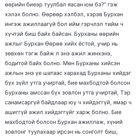
өөрийн биеэр туулбал яасан юм бэ?” гэж
хэлэх болно. Өөрөөр хэлбэл, хэрэв Бурхан
ингэж ажиллаагүй бол ийм гэрчлэл тийм ч
хүчтэй биш байх байсан. Бурханы өөрийн
ажлыг Бурхан Өөрөө хийх ёстой, учир нь
зөвхөн тэгж байж л энэ ажил жинхэнэ,
бодитой байх болно. Мөн Бурханы хийсэн
ажлын энэ үе шатаас харахад Бурханы хийдэг
бүх зүйл утга учиртай, бие махбодтой болсон
Бурханы амссан бүх зовлон утга учиртай, Тэр
санамсаргүй байдлаар юу ч хийдэггүй, ямар ч
ашиггүй ажил хийдэггүйг харж болно. Бие
махбодтой болсон Бурхан ажиллаж, хүний
зовлонг туулахаар ирсэн нь сонголт биш,