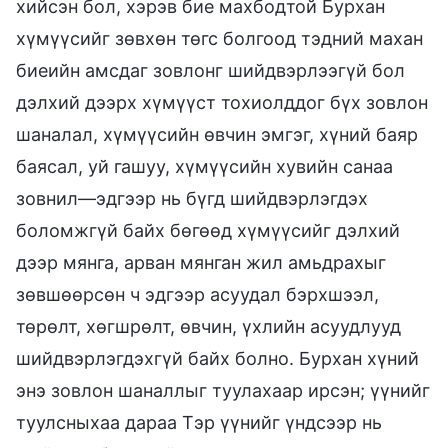
хийсэн бол, хэрэв бие махбодтой Бурхан
хүмүүсийг зөвхөн төгс болгоод тэдний махан
биеийн амсдаг зовлонг шийдвэрлээгүй бол
дэлхий дээрх хүмүүст тохиолддог бүх зовлон
шаналал, хүмүүсийн өвчин эмгэг, хүний баяр
баясал, уй гашуу, хүмүүсийн хувийн санаа
зовнил—эдгээр нь бүгд шийдвэрлэгдэх
боломжгүй байх бөгөөд хүмүүсийг дэлхий
дээр мянга, арван мянган жил амьдрахыг
зөвшөөрсөн ч эдгээр асуудал бэрхшээл,
төрөлт, хөгшрөлт, өвчин, үхлийн асуудлууд
шийдвэрлэгдэхгүй байх болно. Бурхан хүний
энэ зовлон шаналлыг туулахаар ирсэн; үүнийг
туулсныхаа дараа Тэр үүнийг үндсээр нь