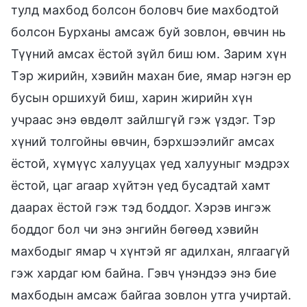
тулд махбод болсон боловч бие махбодтой
болсон Бурханы амсаж буй зовлон, өвчин нь
Түүний амсах ёстой зүйл биш юм. Зарим хүн
Тэр жирийн, хэвийн махан бие, ямар нэгэн ер
бусын оршихуй биш, харин жирийн хүн
учраас энэ өвдөлт зайлшгүй гэж үздэг. Тэр
хүний толгойны өвчин, бэрхшээлийг амсах
ёстой, хүмүүс халууцах үед халууныг мэдрэх
ёстой, цаг агаар хүйтэн үед бусадтай хамт
даарах ёстой гэж тэд боддог. Хэрэв ингэж
боддог бол чи энэ энгийн бөгөөд хэвийн
махбодыг ямар ч хүнтэй яг адилхан, ялгаагүй
гэж хардаг юм байна. Гэвч үнэндээ энэ бие
махбодын амсаж байгаа зовлон утга учиртай.