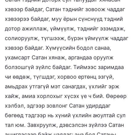
хэвээр байдаг, Сатан тэднийг зовоож чаддаг
хэвээрээ байдаг, муу ёрын сүнснүүд тэдний
дотор ажиллаж, үймүүлж, тэднийг эзэмдэж,
солиоруулж, түгшээж, бүрэн үймүүлж чаддаг
хэвээр байдаг. Хүмүүсийн бодол санаа,
ухамсарт Сатан хянаж, аргандаа оруулж
болзошгүй зүйлс байдаг. Тиймээс заримдаа
чи өвдөж, түгшдэг, хорвоо ертөнц эзгүй,
амьдрах утгагүй мэт санагдах, үхлийг эрж
хайж, амиа хорлохыг хүсэх үе ч бий. Өөрөөр
хэлбэл, эдгээр зовлонг Сатан удирддаг
бөгөөд тэдгээр нь хүний үхлийн аюултай сул
тал юм. Завхруулж, дэвсэлсэн зүйлээ Сатан
ашигласаар байж чаддаг; энэ бол Сатаны