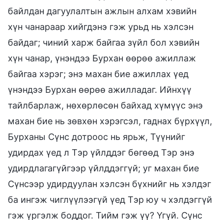
байлдан дагуулалтын ажлын алхам хэвийн
хүн чанараар хийгдэнэ гэж урьд нь хэлсэн
байдаг; чиний харж байгаа зүйл бол хэвийн
хүн чанар, үнэндээ Бурхан өөрөө ажиллаж
байгаа хэрэг; энэ махан бие ажиллах үед
үнэндээ Бурхан өөрөө ажилладаг. Ийнхүү
тайлбарлаж, нөхөрлөсөн байхад хүмүүс энэ
махан бие нь зөвхөн хэрэгсэл, гаднах бүрхүүл,
Бурханы Сүнс дотроос нь ярьж, Түүнийг
удирдах үед л Тэр үйлддэг бөгөөд Тэр энэ
удирдлагагүйгээр үйлддэггүй; уг махан бие
Сүнсээр удирдуулан хэлсэн бүхнийг нь хэлдэг
ба ингэж чиглүүлээгүй үед Тэр юу ч хэлдэггүй
гэж үргэлж боддог. Тийм гэж үү? Үгүй. Сүнс