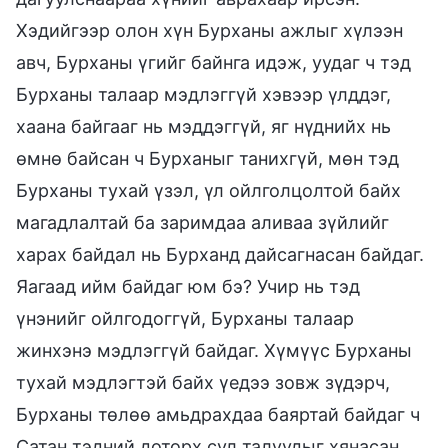
Хэдийгээр олон хүн Бурханы ажлыг хүлээн
авч, Бурханы үгийг байнга идэж, уудаг ч тэд
Бурханы талаар мэдлэггүй хэвээр үлддэг,
хаана байгааг нь мэддэггүй, яг нүднийх нь
өмнө байсан ч Бурханыг танихгүй, мөн тэд
Бурханы тухай үзэл, үл ойлголцолтой байх
магадлалтай ба заримдаа аливаа зүйлийг
харах байдал нь Бурханд дайсагнасан байдаг.
Яагаад ийм байдаг юм бэ? Учир нь тэд
үнэнийг ойлгодоггүй, Бурханы талаар
жинхэнэ мэдлэггүй байдаг. Хүмүүс Бурханы
тухай мэдлэгтэй байх үедээ зовж зүдэрч,
Бурханы төлөө амьдрахдаа баяртай байдаг ч
Сатан тэдний доторх сул талуудыг хянасан