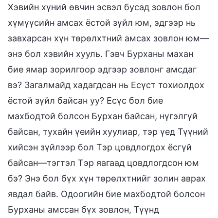
Хэвийн хүний өвчин эсвэл бусад зовлон бол
хүмүүсийн амсах ёстой зүйл юм, эдгээр нь
завхарсан хүн төрөлхтний амсах зовлон юм—
энэ бол хэвийн хууль. Гэвч Бурханы махан
бие ямар зорилгоор эдгээр зовлонг амсдаг
вэ? Загалмайд хадагдсан нь Есүст тохиолдох
ёстой зүйл байсан уу? Есүс бол бие
махбодтой болсон Бурхан байсан, нүгэлгүй
байсан, тухайн үеийн хуулиар, тэр үед Түүний
хийсэн зүйлээр бол Тэр цовдлогдох ёсгүй
байсан—тэгтэл Тэр яагаад цовдлогдсон юм
бэ? Энэ бол бүх хүн төрөлхтнийг золин аврах
явдал байв. Одоогийн бие махбодтой болсон
Бурханы амссан бүх зовлон, Түүнд