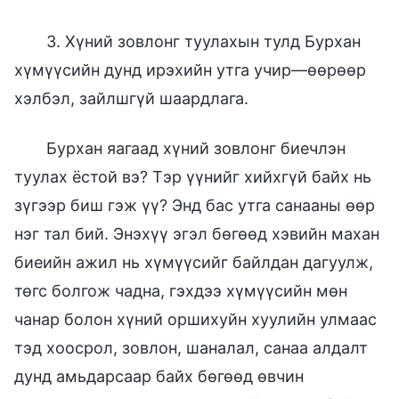
3. Хүний зовлонг туулахын тулд Бурхан
хүмүүсийн дунд ирэхийн утга учир—өөрөөр
хэлбэл, зайлшгүй шаардлага.
Бурхан яагаад хүний зовлонг биечлэн
туулах ёстой вэ? Тэр үүнийг хийхгүй байх нь
зүгээр биш гэж үү? Энд бас утга санааны өөр
нэг тал бий. Энэхүү эгэл бөгөөд хэвийн махан
биеийн ажил нь хүмүүсийг байлдан дагуулж,
төгс болгож чадна, гэхдээ хүмүүсийн мөн
чанар болон хүний оршихуйн хуулийн улмаас
тэд хоосрол, зовлон, шаналал, санаа алдалт
дунд амьдарсаар байх бөгөөд өвчин