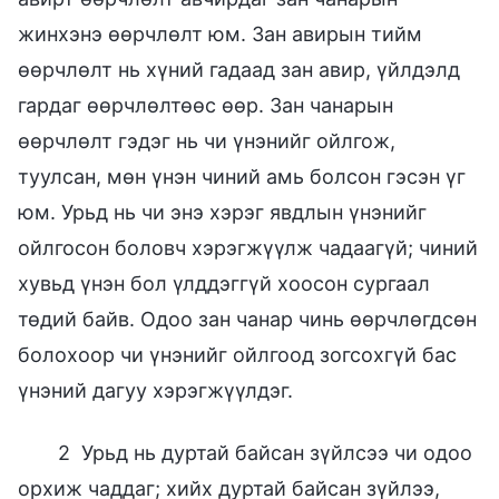
жинхэнэ өөрчлөлт юм. Зан авирын тийм
өөрчлөлт нь хүний гадаад зан авир, үйлдэлд
гардаг өөрчлөлтөөс өөр. Зан чанарын
өөрчлөлт гэдэг нь чи үнэнийг ойлгож,
туулсан, мөн үнэн чиний амь болсон гэсэн үг
юм. Урьд нь чи энэ хэрэг явдлын үнэнийг
ойлгосон боловч хэрэгжүүлж чадаагүй; чиний
хувьд үнэн бол үлддэггүй хоосон сургаал
төдий байв. Одоо зан чанар чинь өөрчлөгдсөн
болохоор чи үнэнийг ойлгоод зогсохгүй бас
үнэний дагуу хэрэгжүүлдэг.
2 Урьд нь дуртай байсан зүйлсээ чи одоо
орхиж чаддаг; хийх дуртай байсан зүйлээ,