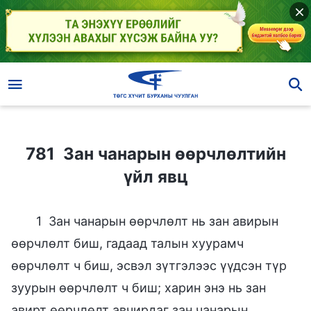
781 Зан чанарын өөрчлөлтийн үйл явц
781 Зан чанарын өөрчлөлтийн
үйл явц
1 Зан чанарын өөрчлөлт нь зан авирын
өөрчлөлт биш, гадаад талын хуурамч
өөрчлөлт ч биш, эсвэл зүтгэлээс үүдсэн түр
зуурын өөрчлөлт ч биш; харин энэ нь зан
авирт өөрчлөлт авчирдаг зан чанарын