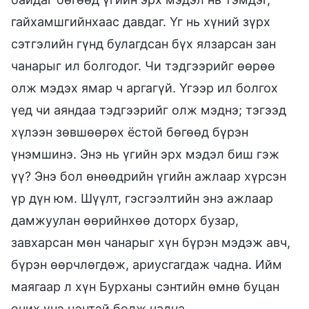
гайхамшгийнхаас давдаг. Үг нь хүний зүрх
сэтгэлийн гүнд булагдсан бүх ялзарсан зан
чанарыг ил болгодог. Чи тэдгээрийг өөрөө
олж мэдэх ямар ч аргагүй. Үгээр ил болгох
үед чи аяндаа тэдгээрийг олж мэднэ; тэгээд
хүлээн зөвшөөрөх ёстой бөгөөд бүрэн
үнэмшинэ. Энэ нь үгийн эрх мэдэл биш гэж
үү? Энэ бол өнөөдрийн үгийн ажлаар хүрсэн
үр дүн юм. Шүүлт, гэсгээлтийн энэ ажлаар
дамжуулан өөрийнхөө доторх бузар,
завхарсан мөн чанарыг хүн бүрэн мэдэж авч,
бүрэн өөрчлөгдөж, ариусгагдаж чадна. Ийм
маягаар л хүн Бурханы сэнтийн өмнө буцан
очих үнэ цэнтэй болж чадна.