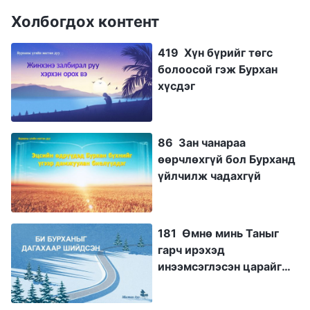
Холбогдох контент
419 Хүн бүрийг төгс
болоосой гэж Бурхан
хүсдэг
86 Зан чанараа
өөрчлөхгүй бол Бурханд
үйлчилж чадахгүй
181 Өмнө минь Таныг
гарч ирэхэд
инээмсэглэсэн царайг
тань угтъя