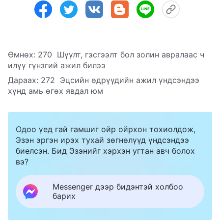
Өмнөх:
270 Шүүлт, гэсгээлт бол золин авралаас ч
илүү гүнзгий ажил билээ
Дараах:
272 Эцсийн өдрүүдийн ажил үндсэндээ
хүнд амь өгөх явдал юм
Одоо үед гай гамшиг ойр ойрхон тохиолдож,
Эзэн эргэн ирэх тухай зөгнөлүүд үндсэндээ
биелсэн. Бид Эзэнийг хэрхэн угтан авч болох
вэ?
Messenger дээр бидэнтэй холбоо
барих