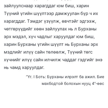
зайлуулснаар харагддаг юм биш, харин
Түүний үгийн шүүлтээр дамжуулан бүр ч их
харагддаг. Тэмдэг үзүүлж, өвчтэйг эдгээж,
чөтгөрүүдийг хөөн зайлуулах нь л Бурханы
эрх мэдэл, хүч чадлыг харуулдаг юм биш,
харин Бурханы үгийн шүүлт нь Бурханы эрх
мэдлийг илүү сайн төлөөлж, Түүний төгс
хүчнийг илүү сайн илчилж чаддаг гэдгийг энэ
нь чамд харуулдаг.
“Үг. I Боть: Бурханы илрэлт ба ажил. Бие
махбодтой болохын нууц 4”-ѳѳс