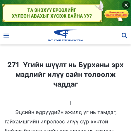
271 Үгийн шүүлт нь Бурханы эрх мэдлийг илүү сайн төлөөлж чаддаг
271 Үгийн шүүлт нь Бурханы эрх
мэдлийг илүү сайн төлөөлж
чаддаг
I
Эцсийн өдрүүдийн ажилд үг нь тэмдэг,
гайхамшгийн илрэлээс илүү сүр хүчтэй
байдаг бөгөөд үгийн эрх мэдэл нь тэмдэг,