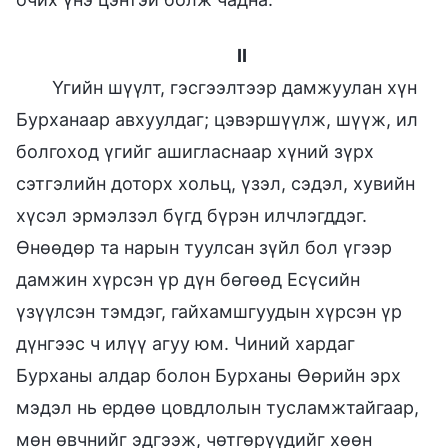
II
Үгийн шүүлт, гэсгээлтээр дамжуулан хүн
Бурханаар авхуулдаг; цэвэршүүлж, шүүж, ил
болгоход үгийг ашигласнаар хүний зүрх
сэтгэлийн доторх хольц, үзэл, сэдэл, хувийн
хүсэл эрмэлзэл бүгд бүрэн илчлэгддэг.
Өнөөдөр та нарын туулсан зүйл бол үгээр
дамжин хүрсэн үр дүн бөгөөд Есүсийн
үзүүлсэн тэмдэг, гайхамшгуудын хүрсэн үр
дүнгээс ч илүү агуу юм. Чиний хардаг
Бурханы алдар болон Бурханы Өөрийн эрх
мэдэл нь ердөө цовдлолын тусламжтайгаар,
мөн өвчнийг эдгээж, чөтгөрүүдийг хөөн