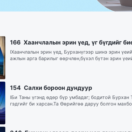
166 Хаанчлалын эрин үед, үг бүгдийг би
IХаанчлалын эрин үед, Бурханүгээр шинэ эрин үеи
ажлын арга барилыг өөрчлөн,бүхэл бүтэн эрин үеий
154 Салхи бороон дундуур
IБи Таны үгэнд өдөр бүр умбадаг; бодитой Бурхан 
гэдгийг би харсан.Та Өөрийгөө даруу болгон махбод