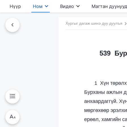
Нүүр
Ном
Видео
Магтан дуунуу
Хургыг дагаж шинэ дуу дуулъя
539 Бур
1 Хүн төрөлх
Бурханы ажлын ду
анхаардаггүй. Хү
мөргөхөөр эрэлхи
ерөөл, хамгийн с