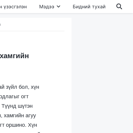
н үзэсгэлэн
Мэдээ
Бидний тухай
л
 хамгийн
й зүйл бол, хүн
рдлагыг огт
, Түүнд шүтэн
, хамгийн агуу
гт оршино. Хүн