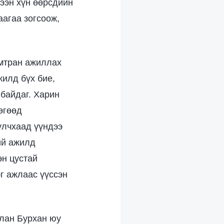
нээн хүн өөрсдийн
аагаа зогсоож,
амтран ажиллах
жилд бүх бие,
 байдаг. Харин
өгөөд
улчхаад үүндээ
ий ажилд
эн цустай
эг ажлаас үүссэн
лан Бурхан юу