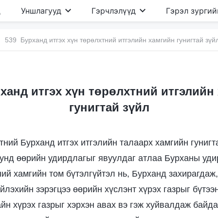
д
Уншлагууд
Гэрчлэлүүд
Гэрэл зургий
539 Бурханд итгэх хүн төрөлхтний итгэлийн хамгийн гунигтай зүй
ханд итгэх хүн төрөлхтний итгэлийн
гунигтай зүйл
тний Бурханд итгэх итгэлийн талаарх хамгийн гунигта
нд өөрийн удирдлагыг явуулдаг атлаа Бурханы уди
ний хамгийн том бүтэлгүйтэл нь, Бурханд захирагдаж
йлэхийн зэрэгцээ өөрийн хүслэнт хүрэх газрыг бүтээн
айн хүрэх газрыг хэрхэн авах вэ гэж хуйвалдаж байда