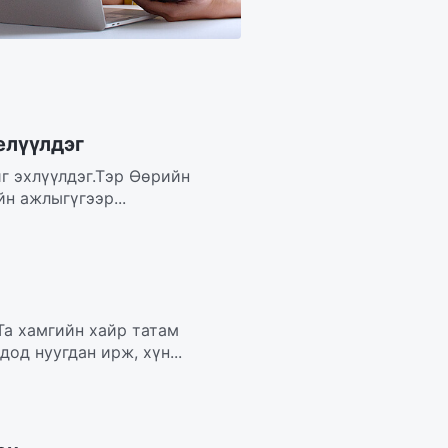
елүүлдэг
йг эхлүүлдэг.Тэр Өөрийн
н ажлыгүгээр...
Та хамгийн хайр татам
од нуугдан ирж, хүн...