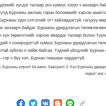
рэхийг хүсдэг талаар энэ хүмүүс хэзээ ч анхаарч ба
тулд Бурханы ажлаас гарах боломжийг хэрхэн ашигл
Бурханы зүрх сэтгэлийг огт хайхардаггүй, гагцхүү өө
яаг анхаарч байдаг. Бурханы удирдлагын төлөвлөгөө
н хүн төрөлхтнийг хэрхэн авардаг талаар болон Түүн
өдий ч сонирхдоггүй хүмүүс Бурханы удирдлагын тө
ртай зүйлээ л хийж байгаа. Тэдний үйлдлийг Бурхан с
—тэр ч бүү хэл, Бурхан таашаан хардаггүй.
оть: Бурханы илрэлт ба ажил. Хавсралт 3: Хүн Бурханы удирд
чадна”-аас