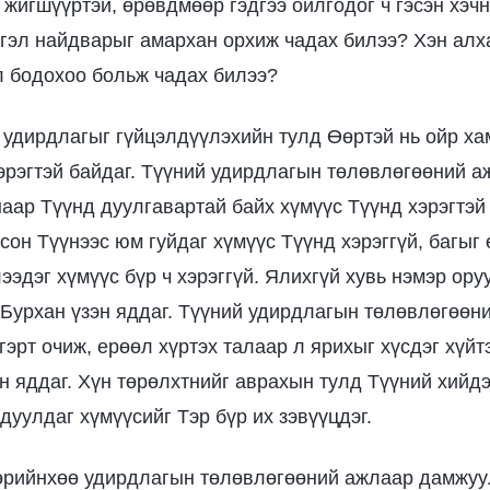
 жигшүүртэй, өрөвдмөөр гэдгээ ойлгодог ч гэсэн хэч
тгэл найдварыг амархан орхиж чадах билээ? Хэн алх
л бодохоо больж чадах билээ?
удирдлагыг гүйцэлдүүлэхийн тулд Өөртэй нь ойр х
эрэгтэй байдаг. Түүний удирдлагын төлөвлөгөөний а
наар Түүнд дуулгавартай байх хүмүүс Түүнд хэрэгтэй
сон Түүнээс юм гуйдаг хүмүүс Түүнд хэрэггүй, багыг 
ээдэг хүмүүс бүр ч хэрэггүй. Ялихгүй хувь нэмэр ору
 Бурхан үзэн яддаг. Түүний удирдлагын төлөвлөгөөн
гэрт очиж, ерөөл хүртэх талаар л ярихыг хүсдэг хүйт
эн яддаг. Хүн төрөлхтнийг аврахын тулд Түүний хийд
уулдаг хүмүүсийг Тэр бүр их зэвүүцдэг.
өрийнхөө удирдлагын төлөвлөгөөний ажлаар дамжуу