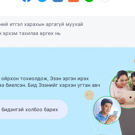
ний итгэл харахын аргагүй муухай
 эрхэм тахилаа өргөх нь
 ойрхон тохиолдож, Эзэн эргэн ирэх
э биелсэн. Бид Эзэнийг хэрхэн угтан авч
 бидэнтэй холбоо барих