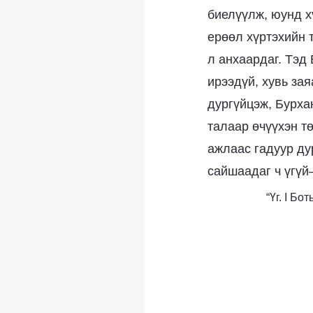
биелүүлж, юунд хү
ерөөл хүртэхийн 
л анхаардаг. Тэд 
ирээдүй, хувь за
дургүйцэж, Бурха
талаар өчүүхэн т
ажлаас гадуур ду
сайшаадаг ч үгүй
“Үг. I Б