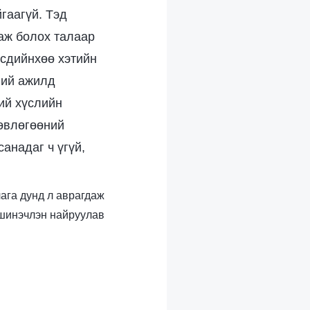
йгаагүй. Тэд
аж болох талаар
рсдийнхөө хэтийн
ний ажилд
ий хүслийн
лөвлөгөөний
анадаг ч үгүй,
лага дунд л аврагдаж
 шинэчлэн найруулав