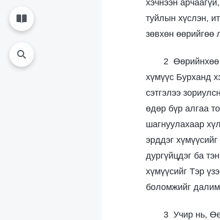
хэчнээн арчаагүй,
туйлын хүслэн, и
зөвхөн өөрийгөө 
2 Өөрийнхөө 
хүмүүс Бурханд х
сэтгэлээ зориулс
өдөр бүр алгаа то
шагнуулахаар хүл
эрддэг хүмүүсийг
дургүйцдэг ба тэн
хүмүүсийг Тэр үз
боломжийг далимд
3 Учир нь, Ө