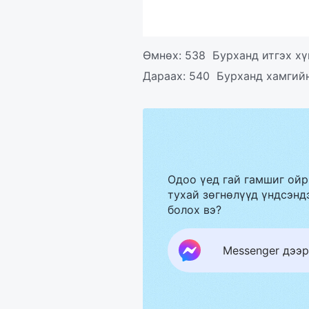
Өмнөх:
538 Бурханд итгэх хү
Дараах:
540 Бурханд хамгийн
Одоо үед гай гамшиг ойр
тухай зөгнөлүүд үндсэндэ
болох вэ?
Messenger дээр