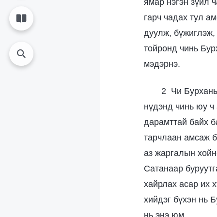
ямар нэгэн зүйл 
гарч чадах тул а
дуулж, бүжиглэж,
тойронд чинь Бур
мэдэрнэ.
2 Чи Бурханы
нүдэнд чинь юу ч 
дарамттай байх б
тарчлаан амсаж б
аз жаргалын хойн
Сатанаар буруутг
хайрлах асар их х
хийдэг бүхэн нь 
нь энэ юм.