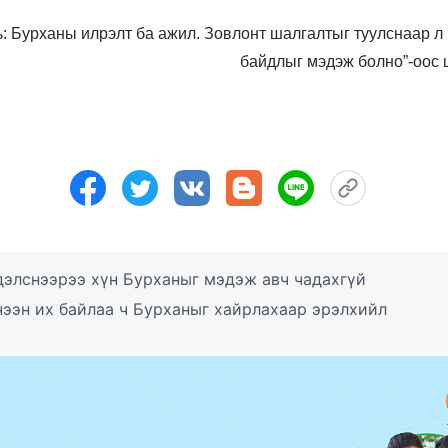
оть: Бурханы илрэлт ба ажил. Зовлонт шалгалтыг туулснаар 
байдлыг мэдэж болно”-оос
дэлснээрээ хүн Бурханыг мэдэж авч чадахгүй
нээн их байлаа ч Бурханыг хайрлахаар эрэлхийл