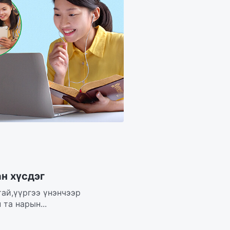
н хүсдэг
тай,үүргээ үнэнчээр
та нарын...