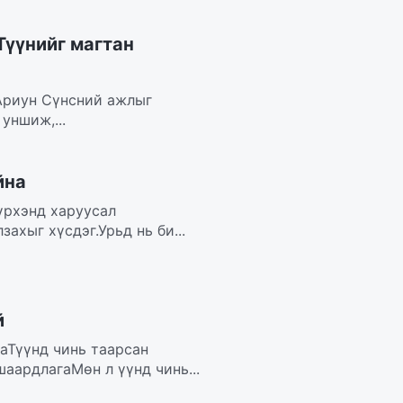
Түүнийг магтан
 Ариун Сүнсний ажлыг
уншиж,...
йна
үрхэнд харуусал
ахыг хүсдэг.Урьд нь би...
й
аТүүнд чинь таарсан
шаардлагаМөн л үүнд чинь...