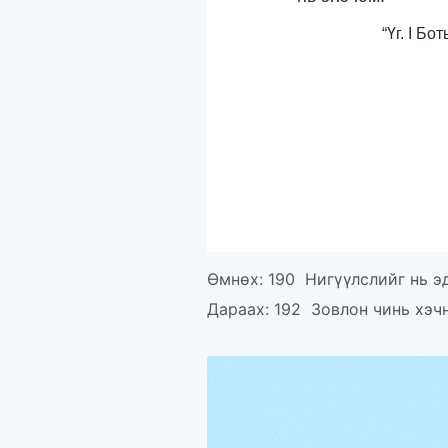
“Үг. I Б
Өмнөх:
190 Нигүүлслийг нь э
Дараах:
192 Зовлон чинь хэч