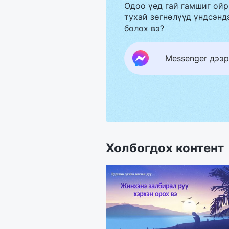
Одоо үед гай гамшиг ойр
тухай зөгнөлүүд үндсэндэ
болох вэ?
Messenger дээр
Холбогдох контент