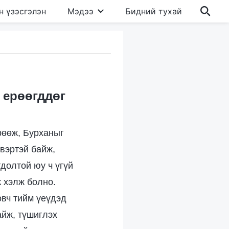
н үзэсгэлэн
Мэдээ
Бидний тухай
 ерөөгддөг
рөөж, Бурханыг
двэртэй байж,
долтой юу ч үгүй
ж хэлж болно.
овч тийм үеүдэд
айж, түшиглэх