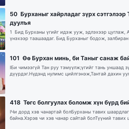
50 Бурханыг хайрладаг зүрх сэтгэлээр 
дуулъя
1 Бид Бурханы үгийг идэж ууж, эдлэхээр цуглаж,
үнэхээр таашаадаг. Бид Бурханыг бодож, залбиран 
101 Өө Бурхан минь, би Таныг санаж ба
IБи чимээгүй Тан руу тэмүүлж;үгийг тань уншаад з
дүүрдэг.Нүдэнд нулимс цийлгэнэж,Тантай дахин уулз
418 Төгс болгуулах боломж хүн бүрд би
IЧи дорд хэв чанартай болБурханы тавих шаардлаг
байна.Хэрэв чи хэв чанар сайтай болТүүний тавих 