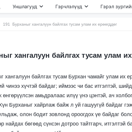
д
Уншлагууд
Гэрчлэлүүд
Гэрэл зургий
191 Бурханыг хангалуун байлгах тусам улам их ерөөгддөг
ныг хангалуун байлгах тусам улам их
г хангалуун байлгах тусам Бурхан чамайг улам их е
ий чинээ хүчтэй байдаг; иймээс чи бас итгэлтэй, ший
 өнгөрүүлсэн амьдралаас илүү үнэ цэнтэй, ач холбог
 Хүн Бурханыг хайрлаж байж л уй гашуугүй байдаг гэ
ульдаж, олон бодит зовлонд ороогдох үе байдаг бол
эр найдах бөгөөд сүнсэн дотроо тайтгарч, итгэлтэй б