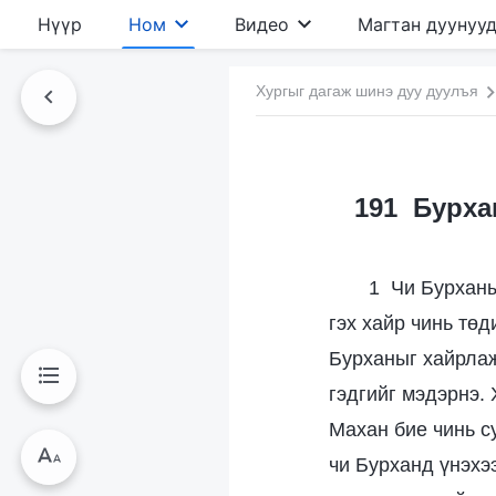
Нүүр
Ном
Видео
Магтан дуунуу
Хургыг дагаж шинэ дуу дуулъя
191 Бурха
1 Чи Бурханы
гэх хайр чинь төд
Бурханыг хайрлаж
гэдгийг мэдэрнэ.
Махан бие чинь с
чи Бурханд үнэхэ