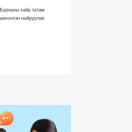
л Бурханы хайр татам
 шинэчлэн найруулав