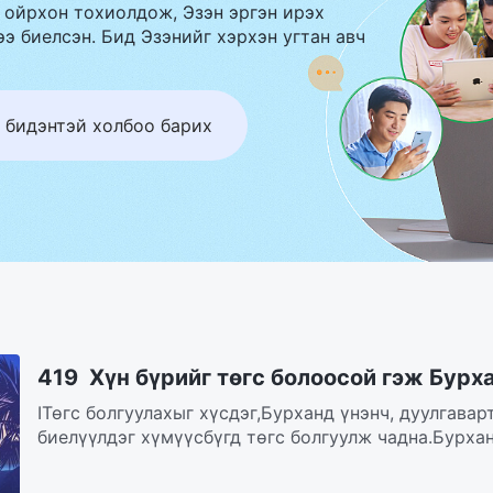
 ойрхон тохиолдож, Эзэн эргэн ирэх
э биелсэн. Бид Эзэнийг хэрхэн угтан авч
 бидэнтэй холбоо барих
419 Хүн бүрийг төгс болоосой гэж Бурха
IТөгс болгуулахыг хүсдэг,Бурханд үнэнч, дуулгавар
биелүүлдэг хүмүүсбүгд төгс болгуулж чадна.Бурхан 