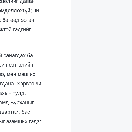
өхцөлийг даван
омдоллохгүй; чи
 бөгөөд эргэн
жтой гэдгийг
й санагдах ба
рин сэтгэлийн
но, мөн маш их
гдана. Хэрвээ чи
ахын тулд,
чамд Бурханыг
двартай, бас
ыг эзэмших гэдэг