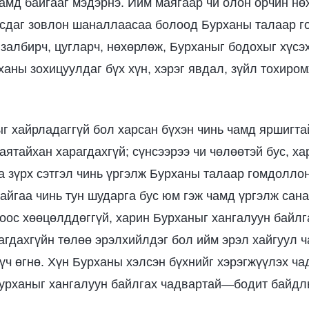
чамд байгааг мэдэрнэ. Ийм маягаар чи олон орчин н
мсдаг зовлон шаналлаасаа болоод Бурханы талаар г
 залбирч, цугларч, нөхөрлөж, Бурханыг бодохыг хүсэх
ханы зохицуулдаг бүх хүн, хэрэг явдал, зүйл тохиром
г хайрладаггүй бол харсан бүхэн чинь чамд яршигта
аятайхан харагдахгүй; сүнсээрээ чи чөлөөтэй бус, ха
а зүрх сэтгэл чинь үргэлж Бурханы талаар гомдолло
айгаа чинь тун шударга бус юм гэж чамд үргэлж сана
оос хөөцөлддөггүй, харин Бурханыг хангалуун байлг
агдахгүйн төлөө эрэлхийлдэг бол ийм эрэл хайгуул 
үч өгнө. Хүн Бурханы хэлсэн бүхнийг хэрэгжүүлэх ча
Бурханыг хангалуун байлгах чадвартай—бодит байдл