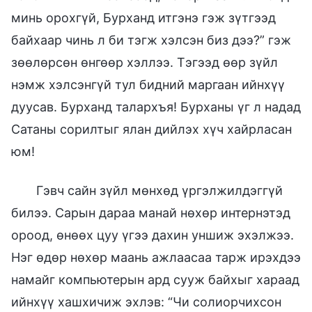
минь орохгүй, Бурханд итгэнэ гэж зүтгээд
байхаар чинь л би тэгж хэлсэн биз дээ?” гэж
зөөлөрсөн өнгөөр хэллээ. Тэгээд өөр зүйл
нэмж хэлсэнгүй тул бидний маргаан ийнхүү
дуусав. Бурханд талархъя! Бурханы үг л надад
Сатаны сорилтыг ялан дийлэх хүч хайрласан
юм!
Гэвч сайн зүйл мөнхөд үргэлжилдэггүй
билээ. Сарын дараа манай нөхөр интернэтэд
ороод, өнөөх цуу үгээ дахин уншиж эхэлжээ.
Нэг өдөр нөхөр маань ажлаасаа тарж ирэхдээ
намайг компьютерын ард сууж байхыг хараад
ийнхүү хашхичиж эхлэв: “Чи солиорчихсон