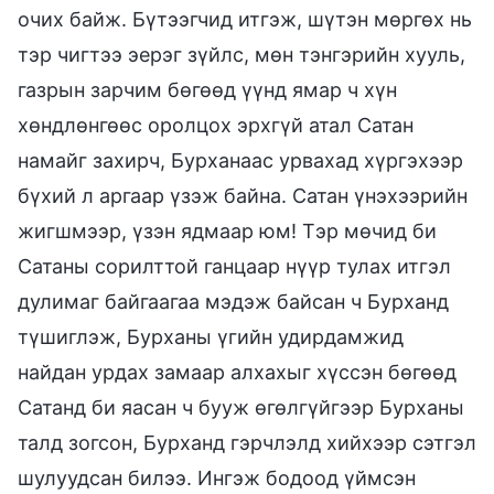
очих байж. Бүтээгчид итгэж, шүтэн мөргөх нь
тэр чигтээ эерэг зүйлс, мөн тэнгэрийн хууль,
газрын зарчим бөгөөд үүнд ямар ч хүн
хөндлөнгөөс оролцох эрхгүй атал Сатан
намайг захирч, Бурханаас урвахад хүргэхээр
бүхий л аргаар үзэж байна. Сатан үнэхээрийн
жигшмээр, үзэн ядмаар юм! Тэр мөчид би
Сатаны сорилттой ганцаар нүүр тулах итгэл
дулимаг байгаагаа мэдэж байсан ч Бурханд
түшиглэж, Бурханы үгийн удирдамжид
найдан урдах замаар алхахыг хүссэн бөгөөд
Сатанд би яасан ч бууж өгөлгүйгээр Бурханы
талд зогсон, Бурханд гэрчлэлд хийхээр сэтгэл
шулуудсан билээ. Ингэж бодоод үймсэн