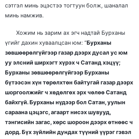
сэтгэл минь эцэстээ тогтуун болж, шаналал
минь намжив.
Хожим нь зарим ах эгч надтай Бурханы
үгийг дахин хуваалцсан юм: “
Бурханы
зөвшөөрөлгүйгээр газар дээрх дусал ус юм
уу элсний ширхэгт хүрэх ч Сатанд хэцүү;
Бурханы зөвшөөрөлгүйгээр Бурханы
бүтээсэн хүн төрөлхтөн байтугай газар дээрх
шоргоолжийг ч хөдөлгөх эрх чөлөө Сатанд
байхгүй. Бурханы нүдээр бол Сатан, уулын
сараана цэцэгс, агаарт нисэх шувууд,
тэнгисийн загас, хөрс шороон дээрх өтнөөс ч
дорд. Бүх зүйлийн дундах түүний үүрэг гэвэл