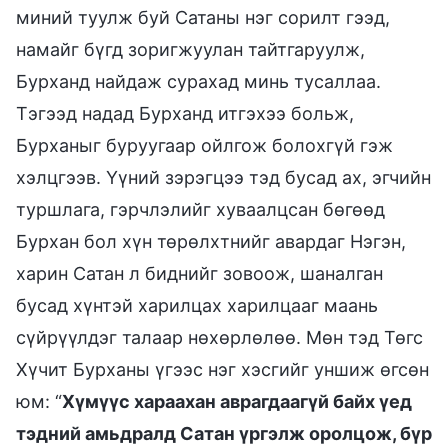
миний туулж буй Сатаны нэг сорилт гээд,
намайг бүгд зоригжуулан тайтгаруулж,
Бурханд найдаж сурахад минь тусаллаа.
Тэгээд надад Бурханд итгэхээ больж,
Бурханыг буруугаар ойлгож болохгүй гэж
хэлцгээв. Үүний зэрэгцээ тэд бусад ах, эгчийн
туршлага, гэрчлэлийг хуваалцсан бөгөөд
Бурхан бол хүн төрөлхтнийг авардаг Нэгэн,
харин Сатан л биднийг зовоож, шаналган
бусад хүнтэй харилцах харилцааг маань
сүйрүүлдэг талаар нөхөрлөлөө. Мөн тэд Төгс
Хүчит Бурханы үгээс нэг хэсгийг уншиж өгсөн
юм: “
Хүмүүс хараахан аврагдаагүй байх үед
тэдний амьдралд Сатан үргэлж оролцож, бүр