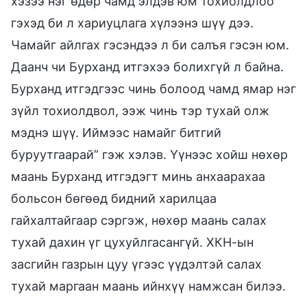
хэзээ нэг өдөр чамд элдэв юм тохиолдлоо
гэхэд би л хариуцлага хүлээнэ шүү дээ.
Чамайг айлгах гэсэндээ л би салъя гэсэн юм.
Даанч чи Бурханд итгэхээ болихгүй л байна.
Бурханд итгэдгээс чинь болоод чамд ямар нэг
зүйл тохиолдвол, ээж чинь тэр тухай олж
мэднэ шүү. Иймээс намайг битгий
буруутгаарай” гэж хэлэв. Үүнээс хойш нөхөр
маань Бурханд итгэдэгт минь анхаарахаа
больсон бөгөөд бидний харилцаа
гайхалтайгаар сэргэж, нөхөр маань салах
тухай дахин үг цухуйлгасангүй. ХКН-ын
засгийн газрын цуу үгээс үүдэлтэй салах
тухай маргаан маань ийнхүү намжсан билээ.