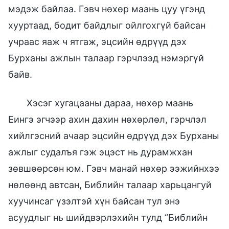
мэдэж байлаа. Гэвч нөхөр маань цуу үгэнд
хууртаад, бодит байдлыг ойлгохгүй байсан
учраас яаж ч ятгаж, эцсийн өдрүүд дэх
Бурханы ажлын талаар гэрчлээд нэмэргүй
байв.
Хэсэг хугацааны дараа, нөхөр маань
Еингэ эгчээр ахин дахин нөхөрлөл, гэрчлэл
хийлгэсний ачаар эцсийн өдрүүд дэх Бурханы
ажлыг судалъя гэж эцэст нь дурамжхан
зөвшөөрсөн юм. Гэвч манай нөхөр ээжийнхээ
нөлөөнд автсан, Библийн талаар харьцангуй
хуучинсаг үзэлтэй хүн байсан тул энэ
асуудлыг нь шийдвэрлэхийн тулд “Библийн