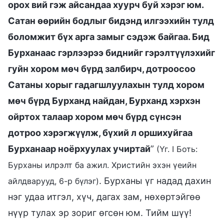
орох вий гэж айсандаа хуурч буй хэрэг юм.
Сатан өөрийн бодлыг бидэнд илгээхийн тулд
боломжит бүх арга замыг сэдэж байгаа. Бид
Бурханаас гэрлээрээ биднийг гэрэлтүүлэхийг
гуйн хором мөч бүрд залбирч, дотроосоо
Сатаны хорыг гадагшлуулахын тулд хором
мөч бүрд Бурханд найдан, Бурханд хэрхэн
ойртох талаар хором мөч бүрд сүнсэн
дотроо хэрэгжүүлж, бүхий л оршихуйгаа
Бурханаар ноёрхуулах учиртай
”
(Үг. I Боть:
Бурханы илрэлт ба ажил. Христийн эхэн үеийн
. Бурханы үг надад дахин
айлдварууд, 6-р бүлэг)
нэг удаа итгэл, хүч, дагах зам, нөхөртэйгөө
нүүр тулах эр зориг өгсөн юм. Тийм шүү!