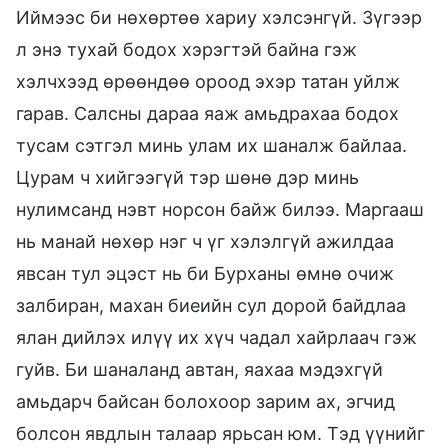
Иймээс би нөхөртөө хариу хэлсэнгүй. Зүгээр
л энэ тухай бодох хэрэгтэй байна гэж
хэлчхээд өрөөндөө ороод эхэр татан уйлж
гарав. Салсны дараа яаж амьдрахаа бодох
тусам сэтгэл минь улам их шаналж байлаа.
Цурам ч хийгээгүй тэр шөнө дэр минь
нулимсанд нэвт норсон байж билээ. Маргааш
нь манай нөхөр нэг ч үг хэлэлгүй ажилдаа
явсан тул эцэст нь би Бурханы өмнө очиж
залбиран, махан биеийн сул дорой байдлаа
ялан дийлэх илүү их хүч чадал хайрлаач гэж
гуйв. Би шаналанд автан, яахаа мэдэхгүй
амьдарч байсан болохоор зарим ах, эгчид
болсон явдлын талаар ярьсан юм. Тэд үүнийг