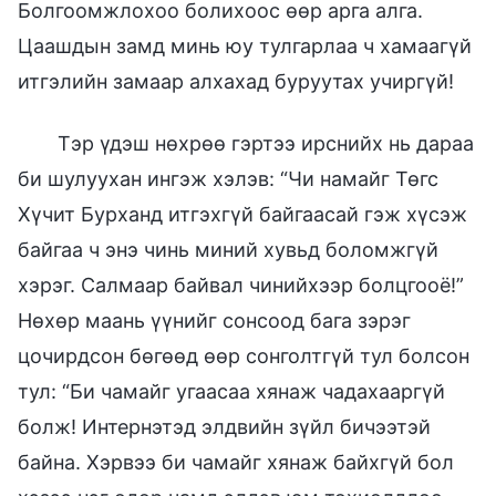
Болгоомжлохоо болихоос өөр арга алга.
Цаашдын замд минь юу тулгарлаа ч хамаагүй
итгэлийн замаар алхахад буруутах учиргүй!
Тэр үдэш нөхрөө гэртээ ирснийх нь дараа
би шулуухан ингэж хэлэв: “Чи намайг Төгс
Хүчит Бурханд итгэхгүй байгаасай гэж хүсэж
байгаа ч энэ чинь миний хувьд боломжгүй
хэрэг. Салмаар байвал чинийхээр болцгооё!”
Нөхөр маань үүнийг сонсоод бага зэрэг
цочирдсон бөгөөд өөр сонголтгүй тул болсон
тул: “Би чамайг угаасаа хянаж чадахааргүй
болж! Интернэтэд элдвийн зүйл бичээтэй
байна. Хэрвээ би чамайг хянаж байхгүй бол