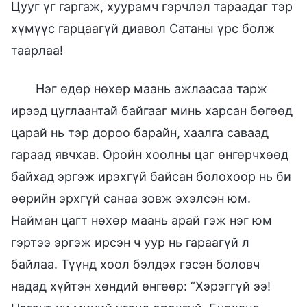
Цууг үг гаргаж, хуурамч гэрчлэл тараадаг тэр
хүмүүс гарцаагүй диавол Сатаны үрс болж
таарлаа!
Нэг өдөр нөхөр маань ажлаасаа тарж
ирээд цуглаантай байгааг минь харсан бөгөөд
царай нь тэр дороо барайн, хаалга саваад
гараад явчхав. Оройн хоолны цаг өнгөрчхөөд
байхад эргэж ирэхгүй байсан болохоор нь би
өөрийн эрхгүй санаа зовж эхэлсэн юм.
Найман цагт нөхөр маань арай гэж нэг юм
гэртээ эргэж ирсэн ч уур нь гараагүй л
байлаа. Түүнд хоол бэлдэх гэсэн боловч
надад хүйтэн хөндий өнгөөр: “Хэрэггүй ээ!