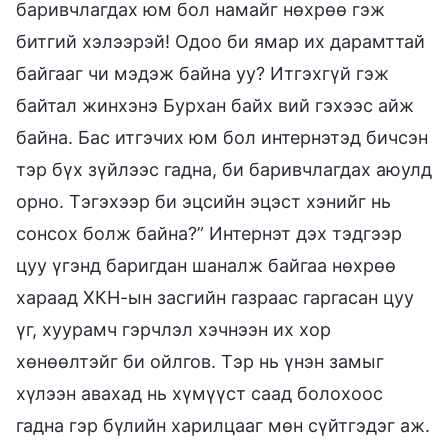
баривчлагдах юм бол намайг нөхрөө гэж
битгий хэлээрэй! Одоо би ямар их дарамттай
байгааг чи мэдэж байна уу? Итгэхгүй гэж
байтал жинхэнэ Бурхан байх вий гэхээс айж
байна. Бас итгэчих юм бол интернэтэд бичсэн
тэр бүх зүйлээс гадна, би баривчлагдах аюулд
орно. Тэгэхээр би эцсийн эцэст хэнийг нь
сонсох болж байна?” Интернэт дэх тэдгээр
цуу үгэнд баригдан шаналж байгаа нөхрөө
хараад ХКН-ын засгийн газраас гаргасан цуу
үг, хуурамч гэрчлэл хэчнээн их хор
хөнөөлтэйг би ойлгов. Тэр нь үнэн замыг
хүлээн авахад нь хүмүүст саад болохоос
гадна гэр бүлийн харилцааг мөн сүйтгэдэг аж.