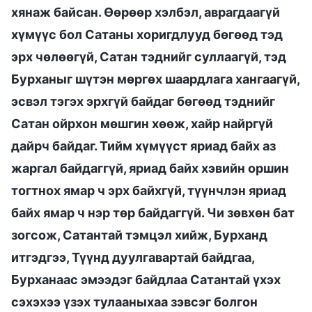
хянаж байсан. Өөрөөр хэлбэл, аврагдаагүй
хүмүүс бол Сатаны хоригдлууд бөгөөд тэд
эрх чөлөөгүй, Сатан тэднийг суллаагүй, тэд
Бурханыг шүтэн мөргөх шаардлага хангаагүй,
эсвэл тэгэх эрхгүй байдаг бөгөөд тэднийг
Сатан ойрхон мөшгин хөөж, хайр найргүй
дайрч байдаг. Тийм хүмүүст яриад байх аз
жаргал байдаггүй, яриад байх хэвийн оршин
тогтнох ямар ч эрх байхгүй, түүнчлэн яриад
байх ямар ч нэр төр байдаггүй. Чи зөвхөн бат
зогсож, Сатантай тэмцэл хийж, Бурханд
итгэдгээ, Түүнд дуулгавартай байдгаа,
Бурханаас эмээдэг байдлаа Сатантай үхэх
сэхэхээ үзэх тулааныхаа зэвсэг болгон