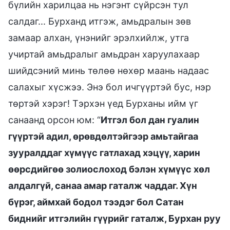
бүлийн харилцаа нь нэгэнт сүйрсэн тул
салдаг... Бурханд итгэж, амьдралын зөв
замаар алхан, үнэнийг эрэлхийлж, утга
учиртай амьдралыг амьдран харуулахаар
шийдсэний минь төлөө нөхөр маань надаас
салахыг хүсжээ. Энэ бол ичгүүртэй бус, нэр
төртэй хэрэг! Тэрхэн үед Бурханы ийм үг
санаанд орсон юм: “
Итгэл бол дан гуалин
гүүртэй адил, өрөвдөлтэйгээр амьтайгаа
зууралддаг хүмүүс гатлахад хэцүү, харин
өөрсдийгөө золиослоход бэлэн хүмүүс хөл
алдалгүй, санаа амар гаталж чаддаг. Хүн
бүрэг, аймхай бодол тээдэг бол Сатан
биднийг итгэлийн гүүрийг гаталж, Бурхан руу