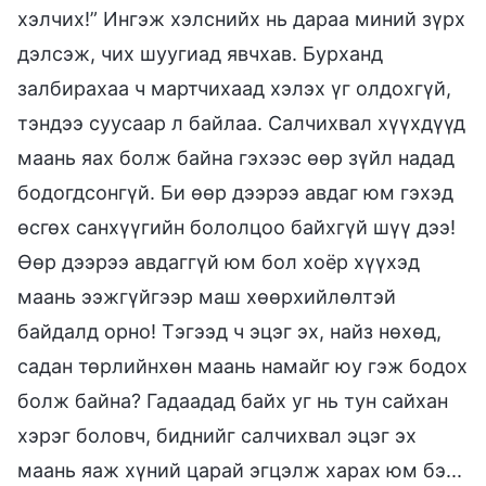
хэлчих!” Ингэж хэлснийх нь дараа миний зүрх
дэлсэж, чих шуугиад явчхав. Бурханд
залбирахаа ч мартчихаад хэлэх үг олдохгүй,
тэндээ суусаар л байлаа. Салчихвал хүүхдүүд
маань яах болж байна гэхээс өөр зүйл надад
бодогдсонгүй. Би өөр дээрээ авдаг юм гэхэд
өсгөх санхүүгийн бололцоо байхгүй шүү дээ!
Өөр дээрээ авдаггүй юм бол хоёр хүүхэд
маань ээжгүйгээр маш хөөрхийлөлтэй
байдалд орно! Тэгээд ч эцэг эх, найз нөхөд,
садан төрлийнхөн маань намайг юу гэж бодох
болж байна? Гадаадад байх уг нь тун сайхан
хэрэг боловч, биднийг салчихвал эцэг эх
маань яаж хүний царай эгцэлж харах юм бэ...