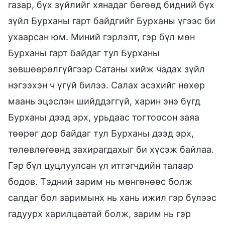
газар, бүх зүйлийг хянадаг бөгөөд бидний бүх
зүйл Бурханы гарт байдгийг Бурханы үгээс би
ухаарсан юм. Миний гэрлэлт, гэр бүл мөн
Бурханы гарт байдаг тул Бурханы
зөвшөөрөлгүйгээр Сатаны хийж чадах зүйл
нэгээхэн ч үгүй билээ. Салах эсэхийг нөхөр
маань эцэслэн шийддэггүй, харин энэ бүгд
Бурханы дээд эрх, урьдаас тогтоосон заяа
төөрөг дор байдаг тул Бурханы дээд эрх,
төлөвлөгөөнд захирагдахыг би хүсэж байлаа.
Гэр бүл цуцлуулсан үл итгэгчдийн талаар
бодов. Тэдний зарим нь мөнгөнөөс болж
салдаг бол заримынх нь хань ижил гэр бүлээс
гадуурх харилцаатай болж, зарим нь гэр