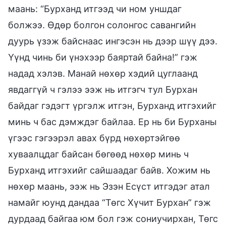
маань: “Бурханд итгээд чи ном уншдаг
болжээ. Өдөр болгон солонгос савангийн
дуурь үзэж байснаас ингэсэн нь дээр шүү дээ.
Үүнд чинь би үнэхээр баяртай байна!” гэж
надад хэлэв. Манай нөхөр хэдий цуглаанд
явдаггүй ч гэлээ ээж нь итгэгч тул Бурхан
байдаг гэдэгт үргэлж итгэн, Бурханд итгэхийг
минь ч бас дэмждэг байлаа. Ер нь би Бурханы
үгээс гэгээрэл авах бүрд нөхөртэйгөө
хуваалцдаг байсан бөгөөд нөхөр минь ч
Бурханд итгэхийг сайшаадаг байв. Хожим нь
нөхөр маань, ээж нь Эзэн Есүст итгэдэг атал
намайг юунд дандаа “Төгс Хүчит Бурхан” гэж
дурдаад байгаа юм бол гэж сониучирхан, Төгс