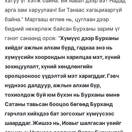
хатуу үг хэлж байна. Би яавал дээр вэ? Надад
арга зам харуулаач! Би Танаас хагацмааргүй
байна.” Маргааш өглөө нь, цуглаан дээр
бидний нөхөрлөж байсан Бурханы зарим үг
гэнэт санаанд оров: “
Хүмүүс дээр Бурханы
хийдэг ажлын алхам бүрд, гаднаа энэ нь
хүмүүсийн хоорондын харилцаа мэт, хүний
зохицуулалт, хүний хөндлөнгийн
оролцооноос үүдэлтэй мэт харагддаг. Гэвч
нүднээс далдуур, ажлын алхам бүр,
тохиолдож буй юм бүхэн нь Бурханы өмнө
Сатаны тавьсан бооцоо бөгөөд Бурханд
гэрчлэл хийхдээ бат зогсохыг хүмүүсээс
шаарддаг. Жишээ нь, Иовыг шалгасан үеийг