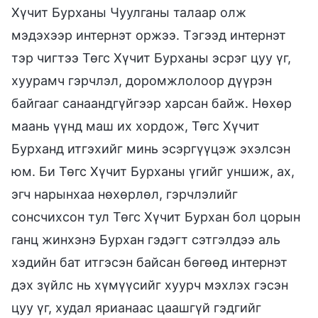
Хүчит Бурханы Чуулганы талаар олж
мэдэхээр интернэт оржээ. Тэгээд интернэт
тэр чигтээ Төгс Хүчит Бурханы эсрэг цуу үг,
хуурамч гэрчлэл, доромжлолоор дүүрэн
байгааг санаандгүйгээр харсан байж. Нөхөр
маань үүнд маш их хордож, Төгс Хүчит
Бурханд итгэхийг минь эсэргүүцэж эхэлсэн
юм. Би Төгс Хүчит Бурханы үгийг уншиж, ах,
эгч нарынхаа нөхөрлөл, гэрчлэлийг
сонсчихсон тул Төгс Хүчит Бурхан бол цорын
ганц жинхэнэ Бурхан гэдэгт сэтгэлдээ аль
хэдийн бат итгэсэн байсан бөгөөд интернэт
дэх зүйлс нь хүмүүсийг хуурч мэхлэх гэсэн
цуу үг, худал ярианаас цаашгүй гэдгийг