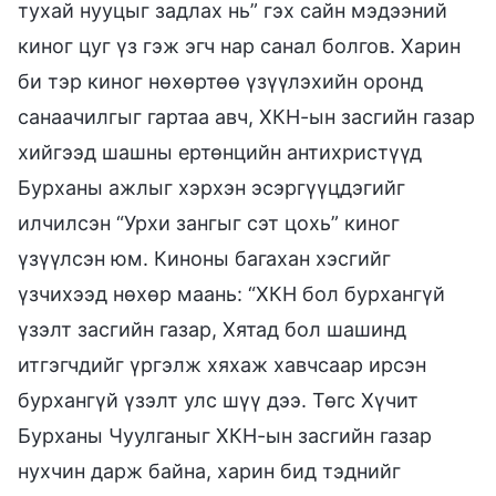
тухай нууцыг задлах нь” гэх сайн мэдээний
киног цуг үз гэж эгч нар санал болгов. Харин
би тэр киног нөхөртөө үзүүлэхийн оронд
санаачилгыг гартаа авч, ХКН-ын засгийн газар
хийгээд шашны ертөнцийн антихристүүд
Бурханы ажлыг хэрхэн эсэргүүцдэгийг
илчилсэн “Урхи зангыг сэт цохь” киног
үзүүлсэн юм. Киноны багахан хэсгийг
үзчихээд нөхөр маань: “ХКН бол бурхангүй
үзэлт засгийн газар, Хятад бол шашинд
итгэгчдийг үргэлж хяхаж хавчсаар ирсэн
бурхангүй үзэлт улс шүү дээ. Төгс Хүчит
Бурханы Чуулганыг ХКН-ын засгийн газар
нухчин дарж байна, харин бид тэднийг