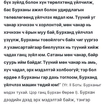
бүх зүйлд болон хүн төрөлхтөнд үйлчилж,
бас Бурханы ажил болон удирдлагын
төлөвлөгөөнд үйлчлэх явдал юм. Түүний уг
чанар хэчнээн ч хорлонтой, мөн чанар нь
хэчнээн ч ёрын муу бай, Бурханд үйлчлэл
үзүүлж, Бурханы товойлгогч байх чиг үүргээ
л ухамсартайгаар биелүүлэх нь түүний хийж
чадах ганц зүйл юм. Сатаны мөн чанар, байр
суурь ийм байдаг. Түүний мөн чанар нь амь,
хүч чадал, эрх мэдэлтэй холбоогүй; тэр бол
ердөө л Бурханы гар дахь тоглоом, Бурханд
үйлчлэх машин төдий юм!
”
(Үг. II Боть: Бурханыг
. Бурхан
мэдэх тухай. Цор ганц Бурхан Өөрөө I)
дээдийн дээд эрх мэдэлтэй байж, тэнгэр