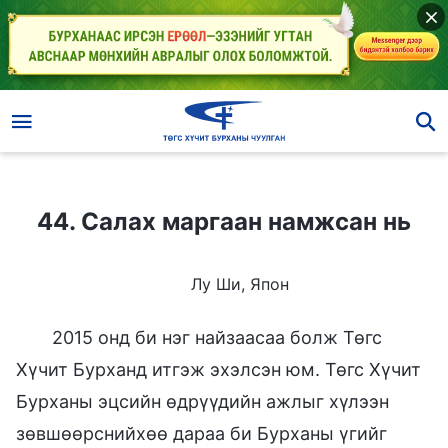
44. Салах маргаан намжсан нь
44. Салах маргаан намжсан нь
Лу Ши, Япон
2015 онд би нэг найзаасаа болж Төгс
Хүчит Бурханд итгэж эхэлсэн юм. Төгс Хүчит
Бурханы эцсийн өдрүүдийн ажлыг хүлээн
зөвшөөрснийхөө дараа би Бурханы үгийг