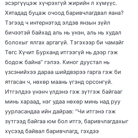
эсэргүүцэж хүчрэхгүй жирийн л хүмүүс.
Хятадад буцаж очоод баривчлагдвал яана?
Тэгээд ч интернэтэд элдэв янзын зүйл
бичээтэй байхад аль нь үнэн, аль нь худал
болохыг ялгах аргагүй. Тэгэхээр би чамайг
Төгс Хүчит Бурханд итгээгүй нь дээр гэж
бодож байна” гэлээ. Киног дуустал нь
үзсэнийхээ дараа шийдвэрээ гарга гэж би
ятгасан ч, нөхөр маань үгэнд орсонгүй.
Итгэлдээ үнэнч үлдэнэ гэж зүтгэж байгааг
минь хараад, нэг удаа нөхөр минь над руу
уурласандаа ийн дайрав: “Чи итгэнэ гэж
зүтгээд байгаа юм бол итгэ, баривчлагдахыг
хүсээд байвал баривчлагд, гэхдээ