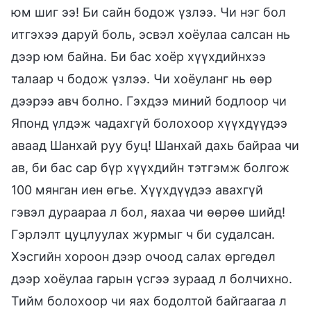
юм шиг ээ! Би сайн бодож үзлээ. Чи нэг бол
итгэхээ даруй боль, эсвэл хоёулаа салсан нь
дээр юм байна. Би бас хоёр хүүхдийнхээ
талаар ч бодож үзлээ. Чи хоёуланг нь өөр
дээрээ авч болно. Гэхдээ миний бодлоор чи
Японд үлдэж чадахгүй болохоор хүүхдүүдээ
аваад Шанхай руу буц! Шанхай дахь байраа чи
ав, би бас сар бүр хүүхдийн тэтгэмж болгож
100 мянган иен өгье. Хүүхдүүдээ авахгүй
гэвэл дураараа л бол, яахаа чи өөрөө шийд!
Гэрлэлт цуцлуулах журмыг ч би судалсан.
Хэсгийн хороон дээр очоод салах өргөдөл
дээр хоёулаа гарын үсгээ зураад л болчихно.
Тийм болохоор чи яах бодолтой байгаагаа л