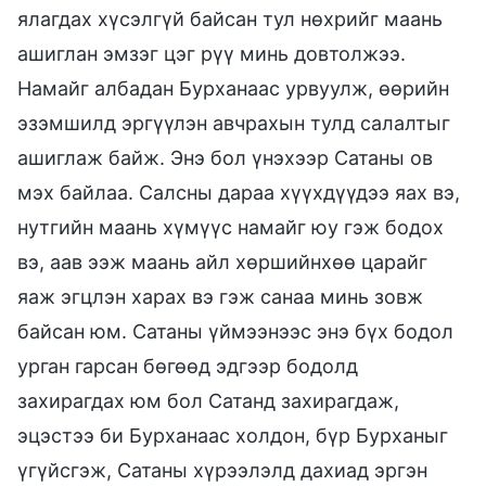
ялагдах хүсэлгүй байсан тул нөхрийг маань
ашиглан эмзэг цэг рүү минь довтолжээ.
Намайг албадан Бурханаас урвуулж, өөрийн
эзэмшилд эргүүлэн авчрахын тулд салалтыг
ашиглаж байж. Энэ бол үнэхээр Сатаны ов
мэх байлаа. Салсны дараа хүүхдүүдээ яах вэ,
нутгийн маань хүмүүс намайг юу гэж бодох
вэ, аав ээж маань айл хөршийнхөө царайг
яаж эгцлэн харах вэ гэж санаа минь зовж
байсан юм. Сатаны үймээнээс энэ бүх бодол
урган гарсан бөгөөд эдгээр бодолд
захирагдах юм бол Сатанд захирагдаж,
эцэстээ би Бурханаас холдон, бүр Бурханыг
үгүйсгэж, Сатаны хүрээлэлд дахиад эргэн