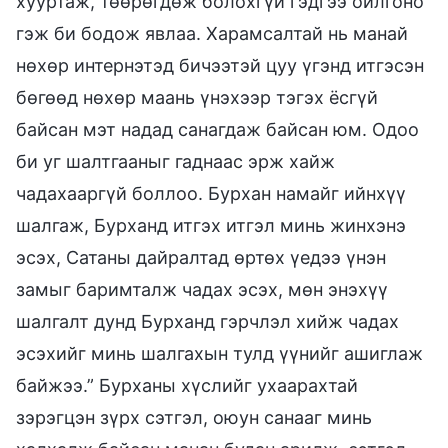
хууртаж, төөрөгдөж болохгүй гэдгээ ойлгоно
гэж би бодож явлаа. Харамсалтай нь манай
нөхөр интернэтэд бичээтэй цуу үгэнд итгэсэн
бөгөөд нөхөр маань үнэхээр тэгэх ёсгүй
байсан мэт надад санагдаж байсан юм. Одоо
би уг шалтгааныг гаднаас эрж хайж
чадахааргүй боллоо. Бурхан намайг ийнхүү
шалгаж, Бурханд итгэх итгэл минь жинхэнэ
эсэх, Сатаны дайралтад өртөх үедээ үнэн
замыг баримталж чадах эсэх, мөн энэхүү
шалгалт дунд Бурханд гэрчлэл хийж чадах
эсэхийг минь шалгахын тулд үүнийг ашиглаж
байжээ.” Бурханы хүслийг ухаарахтай
зэрэгцэн зүрх сэтгэл, оюун санааг минь