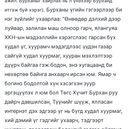
ажил. Бурханыг хайрлах нь л үнэхээр Бурханд
. Бурханы үгийн гэгээрлээр би
итгэж буй хэрэг)
нэг зүйлийг ухаарлаа: “Өнөөдөр дэлхий дээр
луйвар, залилан маш олноор гарч, ялангуяа
ХКН-ын мэдээллийн хэрэгслээс гарсан бүх
худал үг, хуурамч мэдэгдлээс үүдэн газар
сайгүй худал хуурмаг, хууран мэхлэлтээр
дүүрч байгаа гэж бодон, энэ хугацаанд би
нөхөртөө байнга анхаарч ирсэн юм. Ямар ч
богино бодолтой хүн хэсэгхэн зуур
эргэцүүлэх л юм бол Төгс Хүчит Бурхан руу
дайрч давшилсан, Түүнийг шүүж, ялласан
интернэт дэх эдгээр үг нь бүгд худал хуурмаг,
хий дэмий үг гэдгийг ухаарч, тэдгээрт