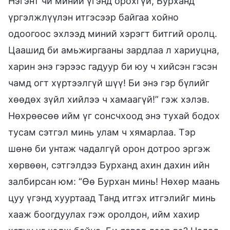
Нэгэнт чи миний үгэнд орохгүй, Бурханд
үргэлжлүүлэн итгэсээр байгаа хойно
одоогоос эхлээд миний хэрэгт битгий оролц.
Цаашид би амьжиргааны зардлаа л хариуцна,
харин энэ гэрээс гадуур би юу ч хийсэн гэсэн
чамд огт хүртээлгүй шүү! Би энэ гэр бүлийг
хөөдөх зүйл хийлээ ч хамаагүй!” гэж хэлэв.
Нөхрөөсөө ийм үг сонсчхоод энэ тухай бодох
тусам сэтгэл минь улам ч хямарлаа. Тэр
шөнө би унтаж чадалгүй орон дотроо эргэж
хөрвөөн, сэтгэлдээ Бурханд ахин дахин ийн
залбирсан юм: “Өө Бурхан минь! Нөхөр маань
цуу үгэнд хууртаад Танд итгэх итгэлийг минь
хааж боогдуулах гэж оролдон, ийм хахир