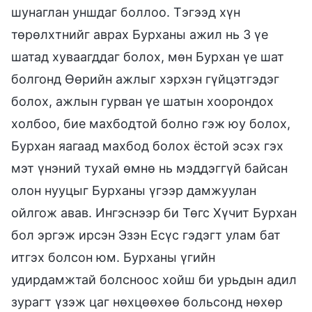
шунаглан уншдаг боллоо. Тэгээд хүн
төрөлхтнийг аврах Бурханы ажил нь 3 үе
шатад хуваагддаг болох, мөн Бурхан үе шат
болгонд Өөрийн ажлыг хэрхэн гүйцэтгэдэг
болох, ажлын гурван үе шатын хоорондох
холбоо, бие махбодтой болно гэж юу болох,
Бурхан яагаад махбод болох ёстой эсэх гэх
мэт үнэний тухай өмнө нь мэддэггүй байсан
олон нууцыг Бурханы үгээр дамжуулан
ойлгож авав. Ингэснээр би Төгс Хүчит Бурхан
бол эргэж ирсэн Эзэн Есүс гэдэгт улам бат
итгэх болсон юм. Бурханы үгийн
удирдамжтай болсноос хойш би урьдын адил
зурагт үзэж цаг нөхцөөхөө больсонд нөхөр