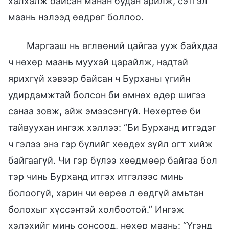
халхалж байсан манан будан арилж, сэтгэл
маань нэлээд өөдрөг боллоо.
Маргааш нь өглөөний цайгаа ууж байхдаа
ч нөхөр маань муухай царайлж, надтай
ярихгүй хэвээр байсан ч Бурханы үгийн
удирдамжтай болсон би өмнөх өдөр шигээ
санаа зовж, айж эмээсэнгүй. Нөхөртөө би
тайвуухан ингэж хэллээ: “Би Бурханд итгэдэг
ч гэлээ энэ гэр бүлийг хөөдөх зүйл огт хийж
байгаагүй. Чи гэр бүлээ хөөдмөөр байгаа бол
тэр чинь Бурханд итгэх итгэлээс минь
болоогүй, харин чи өөрөө л өөдгүй амьтан
болохыг хүссэнтэй холбоотой.” Ингэж
хэлэхийг минь сонсоод, нөхөр маань: “Үгэнд