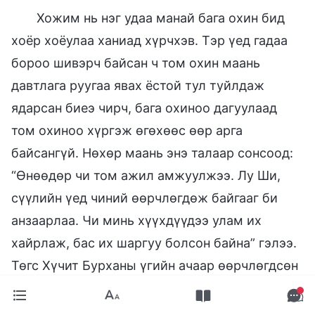
Хожим нь нэг удаа манай бага охин бид
хоёр хоёулаа ханиад хүрчхэв. Тэр үед гадаа
бороо шивэрч байсан ч том охин маань
давтлага руугаа явах ёстой тул туйлдаж
ядарсан биеэ чирч, бага охиноо дагуулаад
том охиноо хүргэж өгөхөөс өөр арга
байсангүй. Нөхөр маань энэ талаар сонсоод:
“Өнөөдөр чи том ажил амжуулжээ. Лу Ши,
сүүлийн үед чиний өөрчлөгдөж байгааг би
анзаарлаа. Чи минь хүүхдүүдээ улам их
хайрлаж, бас их шаргуу болсон байна” гэлээ.
Төгс Хүчит Бурханы үгийн ачаар өөрчлөгдсөн
гэдгээ би мэдэж байсан тул нөхрийнхөө
ингэж хэлэхийг сонсоод сэтгэлдээ Төгс Хүчит