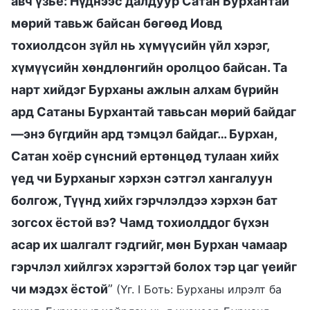
авч үзье: Нүднээс далдуур Сатан Бурхантай
мөрий тавьж байсан бөгөөд Иовд
тохиолдсон зүйл нь хүмүүсийн үйл хэрэг,
хүмүүсийн хөндлөнгийн оролцоо байсан. Та
нарт хийдэг Бурханы ажлын алхам бүрийн
ард Сатаны Бурхантай тавьсан мөрий байдаг
—энэ бүгдийн ард тэмцэл байдаг… Бурхан,
Сатан хоёр сүнсний ертөнцөд тулаан хийх
үед чи Бурханыг хэрхэн сэтгэл хангалуун
болгож, Түүнд хийх гэрчлэлдээ хэрхэн бат
зогсох ёстой вэ? Чамд тохиолддог бүхэн
асар их шалгалт гэдгийг, мөн Бурхан чамаар
гэрчлэл хийлгэх хэрэгтэй болох тэр цаг үеийг
чи мэдэх ёстой
”
(Үг. I Боть: Бурханы илрэлт ба