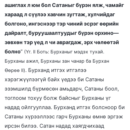
ашиглах л юм бол Сатаныг бүрэн ялж, чамайг
хараад л сүүлээ хавчин зугтаж, хулчийдаг
болгоно, ингэснээр тэр чиний эсрэг өөрийн
дайралт, буруушаалтуудыг бүрэн орхино—
зөвхөн тэр үед л чи аврагдаж, эрх чөлөөтэй
болно
”
(Үг. II Боть: Бурханыг мэдэх тухай.
Бурханы ажил, Бурханы зан чанар ба Бурхан
. Бурханд итгэх итгэлээ
Өөрөө II)
хэрэгжүүлээгүй байх үедээ би Сатаны
эзэмшилд бүрмөсөн амьдарч, Сатаны боол,
тоглоом тохуу болж байсныг Бурханы үг
надад ойлгууллаа. Бурханд итгэх болсноор би
Сатаны хүрээллээс гарч Бурханы өмнө эргэж
ирсэн билээ. Сатан надад хаягдчихаад