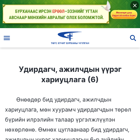
Удирдагч, ажилчдын үүрэг хариуцлага (6)
Удирдагч, ажилчдын үүрэг
хариуцлага (6)
Өнөөдөр бид удирдагч, ажилчдын
хариуцлага, мөн хуурамч удирдагчдын төрөл
бүрийн илрэлийн талаар үргэлжлүүлэн
нөхөрлөнө. Өмнөх цуглаанаар бид удирдагч,
ажилчдын үүрэг хариуцлагын 6-р зүйлийн