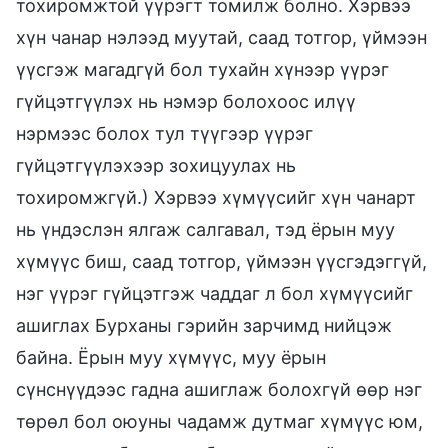
тохиромжтой үүрэгт томилж болно. Хэрвээ
хүн чанар нэлээд муутай, саад тотгор, үймээн
үүсгэж магадгүй бол тухайн хүнээр үүрэг
гүйцэтгүүлэх нь нэмэр болохоос илүү
нэрмээс болох тул түүгээр үүрэг
гүйцэтгүүлэхээр зохицуулах нь
тохиромжгүй.) Хэрвээ хүмүүсийг хүн чанарт
нь үндэслэн ялгаж салгавал, тэд ёрын муу
хүмүүс биш, саад тотгор, үймээн үүсгэдэггүй,
нэг үүрэг гүйцэтгэж чаддаг л бол хүмүүсийг
ашиглах Бурханы гэрийн зарчимд нийцэж
байна. Ёрын муу хүмүүс, муу ёрын
сүнснүүдээс гадна ашиглаж болохгүй өөр нэг
төрөл бол оюуны чадамж дутмаг хүмүүс юм,