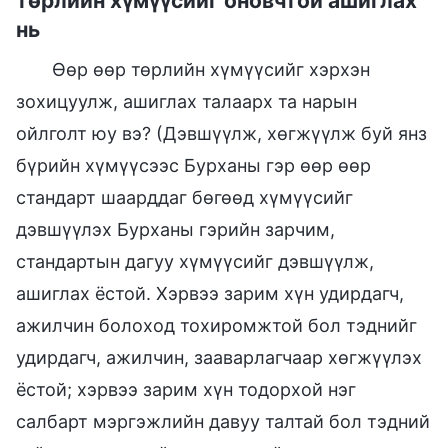
төрлийн хүмүүсийг оновчтой ашиглах
нь
Өөр өөр төрлийн хүмүүсийг хэрхэн
зохицуулж, ашиглах талаарх та нарын
ойлголт юу вэ? (Дэвшүүлж, хөгжүүлж буй янз
бүрийн хүмүүсээс Бурханы гэр өөр өөр
стандарт шаарддаг бөгөөд хүмүүсийг
дэвшүүлэх Бурханы гэрийн зарчим,
стандартын дагуу хүмүүсийг дэвшүүлж,
ашиглах ёстой. Хэрвээ зарим хүн удирдагч,
ажилчин болоход тохиромжтой бол тэднийг
удирдагч, ажилчин, зааварлагчаар хөгжүүлэх
ёстой; хэрвээ зарим хүн тодорхой нэг
салбарт мэргэжлийн давуу талтай бол тэдний