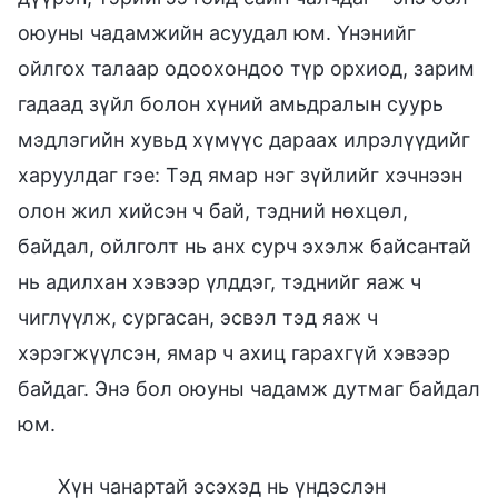
оюуны чадамжийн асуудал юм. Үнэнийг
ойлгох талаар одоохондоо түр орхиод, зарим
гадаад зүйл болон хүний амьдралын суурь
мэдлэгийн хувьд хүмүүс дараах илрэлүүдийг
харуулдаг гэе: Тэд ямар нэг зүйлийг хэчнээн
олон жил хийсэн ч бай, тэдний нөхцөл,
байдал, ойлголт нь анх сурч эхэлж байсантай
нь адилхан хэвээр үлддэг, тэднийг яаж ч
чиглүүлж, сургасан, эсвэл тэд яаж ч
хэрэгжүүлсэн, ямар ч ахиц гарахгүй хэвээр
байдаг. Энэ бол оюуны чадамж дутмаг байдал
юм.
Хүн чанартай эсэхэд нь үндэслэн