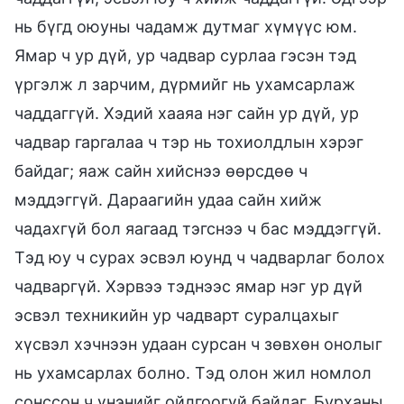
нь бүгд оюуны чадамж дутмаг хүмүүс юм.
Ямар ч ур дүй, ур чадвар сурлаа гэсэн тэд
үргэлж л зарчим, дүрмийг нь ухамсарлаж
чаддаггүй. Хэдий хааяа нэг сайн ур дүй, ур
чадвар гаргалаа ч тэр нь тохиолдлын хэрэг
байдаг; яаж сайн хийснээ өөрсдөө ч
мэддэггүй. Дараагийн удаа сайн хийж
чадахгүй бол яагаад тэгснээ ч бас мэддэггүй.
Тэд юу ч сурах эсвэл юунд ч чадварлаг болох
чадваргүй. Хэрвээ тэднээс ямар нэг ур дүй
эсвэл техникийн ур чадварт суралцахыг
хүсвэл хэчнээн удаан сурсан ч зөвхөн онолыг
нь ухамсарлах болно. Тэд олон жил номлол
сонссон ч үнэнийг ойлгоогүй байдаг. Бурханы