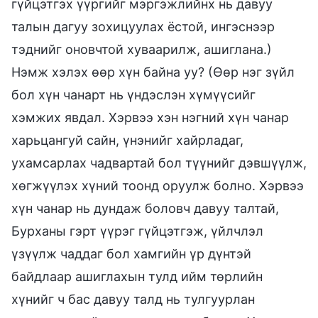
гүйцэтгэх үүргийг мэргэжлийнх нь давуу
талын дагуу зохицуулах ёстой, ингэснээр
тэднийг оновчтой хуваарилж, ашиглана.)
Нэмж хэлэх өөр хүн байна уу? (Өөр нэг зүйл
бол хүн чанарт нь үндэслэн хүмүүсийг
хэмжих явдал. Хэрвээ хэн нэгний хүн чанар
харьцангуй сайн, үнэнийг хайрладаг,
ухамсарлах чадвартай бол түүнийг дэвшүүлж,
хөгжүүлэх хүний тоонд оруулж болно. Хэрвээ
хүн чанар нь дундаж боловч давуу талтай,
Бурханы гэрт үүрэг гүйцэтгэж, үйлчлэл
үзүүлж чаддаг бол хамгийн үр дүнтэй
байдлаар ашиглахын тулд ийм төрлийн
хүнийг ч бас давуу талд нь тулгуурлан