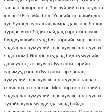
талаар нөхөрлөсөн. Энэ зүйлийн гол агуулга
юу вэ? (6-р зүйл бол “Үнэнийг эрэлхийлдэг
хүн бүхэнд сургалтад хамрагдаж, аль болох
хурдан үнэн-бодит байдалд орох боломж
бүрдүүлэхийн тулд бүх төрлийн мэргэшсэн
чадварлаг хүмүүсийг дэвшүүлж, хөгжүүлэх”
явдал юм.) Өнгөрсөн удаад бид хүмүүсийг
дэвшүүлж, хөгжүүлэх Бурханы гэрийн
зарчмууд болон Бурханы гэр яагаад
хүмүүсийг дэвшүүлж, хөгжүүлдэг талаар
голчлон нөхөрлөсөн. Мөн өөр өөр төрлийн
чадварлаг хүмүүсийг дэвшүүлж, хөгжүүлэх
тухайд хуурамч удирдагчдад байдаг
асуудлуудыг задлан шинжилсэн. Тэгвэл энэ