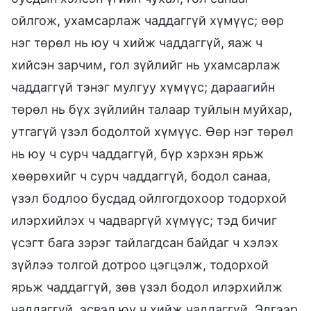
ойлгож, ухамсарлаж чаддаггүй хүмүүс; өөр
нэг төрөл нь юу ч хийж чаддаггүй, яаж ч
хийсэн зарчим, гол зүйлийг нь ухамсарлаж
чаддаггүй тэнэг мулгуу хүмүүс; дараагийн
төрөл нь бүх зүйлийн талаар туйлын муйхар,
утгагүй үзэл бодолтой хүмүүс. Өөр нэг төрөл
нь юу ч сурч чаддаггүй, бүр хэрхэн ярьж
хөөрөхийг ч сурч чаддаггүй, бодол санаа,
үзэл бодлоо бусдад ойлгогдохоор тодорхой
илэрхийлэх ч чадваргүй хүмүүс; тэд бичиг
үсэгт бага зэрэг тайлагдсан байдаг ч хэлэх
зүйлээ толгой дотроо цэгцэлж, тодорхой
ярьж чаддаггүй, зөв үзэл бодол илэрхийлж
чаддаггүй, эсвэл юу ч хийж чаддаггүй. Эдгээр