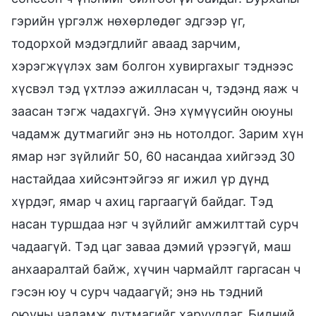
гэрийн үргэлж нөхөрлөдөг эдгээр үг,
тодорхой мэдэгдлийг аваад зарчим,
хэрэгжүүлэх зам болгон хувиргахыг тэднээс
хүсвэл тэд үхтлээ ажилласан ч, тэдэнд яаж ч
заасан тэгж чадахгүй. Энэ хүмүүсийн оюуны
чадамж дутмагийг энэ нь нотолдог. Зарим хүн
ямар нэг зүйлийг 50, 60 насандаа хийгээд 30
настайдаа хийсэнтэйгээ яг ижил үр дүнд
хүрдэг, ямар ч ахиц гаргаагүй байдаг. Тэд
насан туршдаа нэг ч зүйлийг амжилттай сурч
чадаагүй. Тэд цаг заваа дэмий үрээгүй, маш
анхааралтай байж, хүчин чармайлт гаргасан ч
гэсэн юу ч сурч чадаагүй; энэ нь тэдний
оюуны чадамж дутмагийг харуулдаг. Бидний