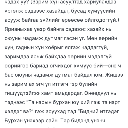
чадах уу? (Зарим хүн асуултад хариулахдаа
үргэлж сэдвээс хазайдаг, бусад хүмүүсийн
асууж байгаа зүйлийг ерөөсөө ойлгодоггүй.)
Ярианыхаа үеэр байнга сэдвээс хазайх нь
оюуны чадамж дутмаг гэсэн үг. Мөн өөрийн
хүн, гаднын хүн хоёрыг ялгаж чаддаггүй,
заримдаа ярьж байхдаа өөрийн мэдэлгүй
өөрийгөө бариад өгчихдөг хүмүүс бий—энэ ч
бас оюуны чадамж дутмаг байдал юм. Жишээ
нь зарим ах эгч үл итгэгч гэр бүлийн
гишүүдтэйгээ хамт амьдардаг. Өнөөдүүл нь
тэднээс “Та нарын бурхан юу хий гэж та нарт
хэлдэг вэ?” гэж асуухад тэд “Бидний итгэдэг
Бурхан үнэхээр сайн. Тэр бидэнд үнэнч