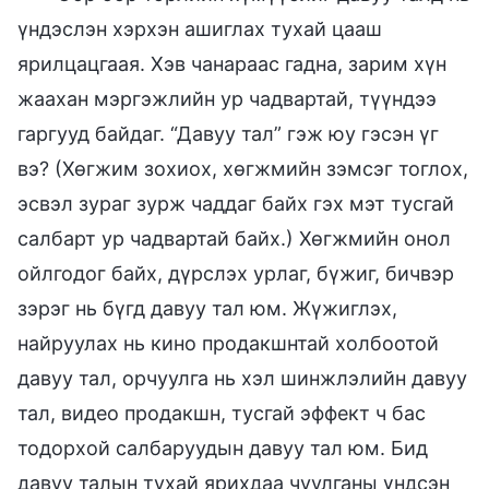
үндэслэн хэрхэн ашиглах тухай цааш
ярилцацгаая. Хэв чанараас гадна, зарим хүн
жаахан мэргэжлийн ур чадвартай, түүндээ
гаргууд байдаг. “Давуу тал” гэж юу гэсэн үг
вэ? (Хөгжим зохиох, хөгжмийн зэмсэг тоглох,
эсвэл зураг зурж чаддаг байх гэх мэт тусгай
салбарт ур чадвартай байх.) Хөгжмийн онол
ойлгодог байх, дүрслэх урлаг, бүжиг, бичвэр
зэрэг нь бүгд давуу тал юм. Жүжиглэх,
найруулах нь кино продакшнтай холбоотой
давуу тал, орчуулга нь хэл шинжлэлийн давуу
тал, видео продакшн, тусгай эффект ч бас
тодорхой салбаруудын давуу тал юм. Бид
давуу талын тухай ярихдаа чуулганы үндсэн