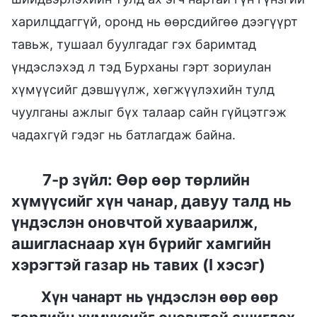
харилцдаггүй, оронд нь өөрсдийгөө дээгүүрт
тавьж, тушаал буулгадаг гэх баримтад
үндэслэхэд л тэд Бурханы гэрт зориулан
хүмүүсийг дэвшүүлж, хөгжүүлэхийн тулд
чуулганы ажлыг бүх талаар сайн гүйцэтгэж
чадахгүй гэдэг нь батлагдаж байна.
7-р зүйл: Өөр өөр төрлийн
хүмүүсийг хүн чанар, давуу талд нь
үндэслэн оновчтой хуваарилж,
ашигласнаар хүн бүрийг хамгийн
хэрэгтэй газар нь тавих (I хэсэг)
Хүн чанарт нь үндэслэн өөр өөр