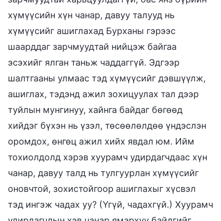
хүмүүсийн хүн чанар, давуу талууд нь
хүмүүсийг ашиглахад Бурханы гэрээс
шаарддаг зарчмуудтай нийцэж байгаа
эсэхийг ялган таньж чаддаггүй. Эдгээр
шалтгааны улмаас тэд хүмүүсийг дэвшүүлж,
ашиглах, тэдэнд ажил зохицуулах тал дээр
туйлын мунгинуу, хайнга байдаг бөгөөд
хийдэг бүхэн нь үзэл, төсөөлөлдөө үндэслэн
оромдох, өнгөц ажил хийх явдал юм. Ийм
тохиолдолд хэрэв хуурамч удирдагчдаас хүн
чанар, давуу талд нь тулгуурлан хүмүүсийг
оновчтой, зохистойгоор ашиглахыг хүсвэл
тэд ингэж чадах уу? (Үгүй, чадахгүй.) Хуурамч
удирдагчдын хэв чанар ямархуу байдгийг