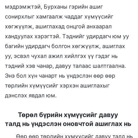
мэдрэмжтэй, Бурханы гэрийн ашиг
сонирхлыг хамгаалж чаддаг хүмүүсийг
хөгжүүлж, ашиглахад онцгой анхаарал
хандуулах хэрэгтэй. Тэднийг удирдагч юм уу
багийн удирдагч болгон хөгжүүлж, ашиглах
уу, эсвэл чухал ажил хийлгэх үү гэдэг нь
тэдний хэв чанар, давуу талаас шалтгаална.
Энэ бол хүн чанарт нь үндэслэн өөр өөр
төрлийн хүмүүсийг хэрхэн ашиглахыг
дэнслэх явдал юм.
Төрөл бүрийн хүмүүсийг давуу
талд нь үндэслэн оновчтой ашиглах нь
Өөр өөр төрлийн хүмүүсийг давуу талд нь