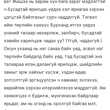
вэ? Жишээ нь зарим хүн бага зэрэг мэдлэгтэй
ч бусадтай ярилцах үедээ хэл яриагаа хэрхэн
цэгцтэй байлгахыг сурч чаддаггүй. Тэгвэл
ийм төрлийн хүмүүс Бурханд итгэх үедээ
үнэний талаар нөхөрлөж, залбирч, бусадтай
хэвийн харилцаж чадах уу? (Үгүй, чадахгүй.)
Оюун ухаанд нь нэг санаа байх үед, эсвэл нэг
төрлийн байдалд байх үед, тэд бусадтай энэ
талаараа илэн далангүй ярилцаж, шийдлийн
замыг эрж хайхыг хүсэж, хэдэн өдөр
зогсолтгүй эргэцүүлсэн ч хаанаас эхлэхээ,
өөрийгөө хэрхэн илэрхийлэхээ мэддэггүй. Ам
нээмэгцээ л будилж, мунгинасан байдлаар
ярьдаг, ам нь үгэнд нь орохгүй байгаа мэт,