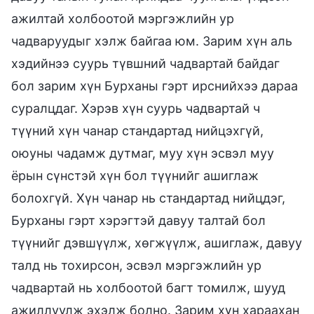
ажилтай холбоотой мэргэжлийн ур
чадваруудыг хэлж байгаа юм. Зарим хүн аль
хэдийнээ суурь түвшний чадвартай байдаг
бол зарим хүн Бурханы гэрт ирснийхээ дараа
суралцдаг. Хэрэв хүн суурь чадвартай ч
түүний хүн чанар стандартад нийцэхгүй,
оюуны чадамж дутмаг, муу хүн эсвэл муу
ёрын сүнстэй хүн бол түүнийг ашиглаж
болохгүй. Хүн чанар нь стандартад нийцдэг,
Бурханы гэрт хэрэгтэй давуу талтай бол
түүнийг дэвшүүлж, хөгжүүлж, ашиглаж, давуу
талд нь тохирсон, эсвэл мэргэжлийн ур
чадвартай нь холбоотой багт томилж, шууд
ажиллуулж эхэлж болно. Зарим хүн хараахан