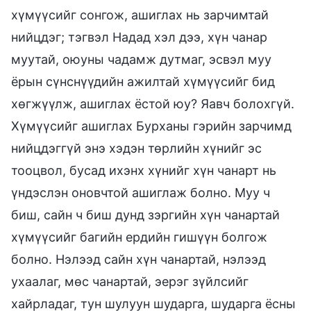
хүмүүсийг сонгож, ашиглах нь зарчимтай
нийцдэг; тэгвэл Надад хэл дээ, хүн чанар
муутай, оюуны чадамж дутмаг, эсвэл муу
ёрын сүнснүүдийн ажилтай хүмүүсийг бид
хөгжүүлж, ашиглах ёстой юу? Яавч болохгүй.
Хүмүүсийг ашиглах Бурханы гэрийн зарчимд
нийцдэггүй энэ хэдэн төрлийн хүнийг эс
тооцвол, бусад ихэнх хүнийг хүн чанарт нь
үндэслэн оновчтой ашиглаж болно. Муу ч
биш, сайн ч биш дунд зэргийн хүн чанартай
хүмүүсийг багийн ердийн гишүүн болгож
болно. Нэлээд сайн хүн чанартай, нэлээд
ухаалаг, мөс чанартай, эерэг зүйлсийг
хайрладаг, тун шулуун шударга, шударга ёсны