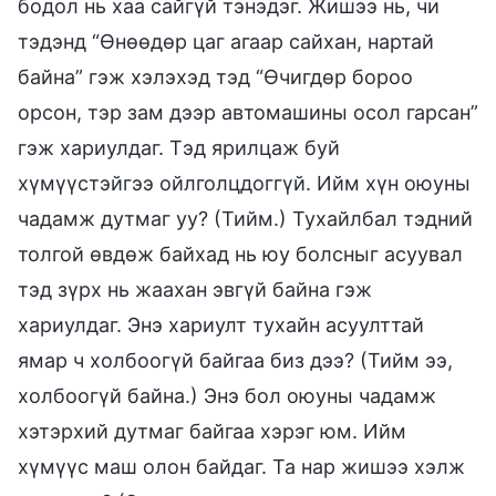
бодол нь хаа сайгүй тэнэдэг. Жишээ нь, чи
тэдэнд “Өнөөдөр цаг агаар сайхан, нартай
байна” гэж хэлэхэд тэд “Өчигдөр бороо
орсон, тэр зам дээр автомашины осол гарсан”
гэж хариулдаг. Тэд ярилцаж буй
хүмүүстэйгээ ойлголцдоггүй. Ийм хүн оюуны
чадамж дутмаг уу? (Тийм.) Тухайлбал тэдний
толгой өвдөж байхад нь юу болсныг асуувал
тэд зүрх нь жаахан эвгүй байна гэж
хариулдаг. Энэ хариулт тухайн асуулттай
ямар ч холбоогүй байгаа биз дээ? (Тийм ээ,
холбоогүй байна.) Энэ бол оюуны чадамж
хэтэрхий дутмаг байгаа хэрэг юм. Ийм
хүмүүс маш олон байдаг. Та нар жишээ хэлж