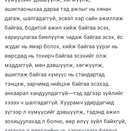
ашигласныхаа дараа тэд ажлыг нь хянан
дагаж, шалгадаггүй, эсвэл хэр сайн ажиллаж
байгаа, бодитой ажил хийж байгаа эсэх,
хариуцлагаа биелүүлж чадаж байгаа эсэх, ёс
жудаг нь ямар болох, хийж байгаа үүрэг нь
өөрсдөд нь тохирч байгаа эсэхийг олж
мэддэггүй, мөн дэвшүүлж, хөгжүүлж,
ашиглаж байгаа хүмүүс нь стандартад
тэнцэж, зарчимд нийцэж байгаа эсэхэд
анхаарал хандуулдаггүй—тэд эдгээр зүйлийг
хэзээ ч шалгадаггүй. Хуурамч удирдагчид
зүгээр л хүмүүсийг дэвшүүлж, тэдэнд ажил
зохицуулахад л болно, өөр илүү зүйл байхгүй,
тэгэхэд л өөрсдийнх нь хариуцлага биелнэ