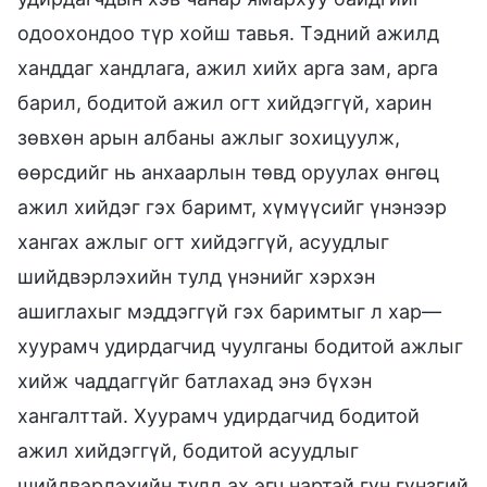
одоохондоо түр хойш тавья. Тэдний ажилд
ханддаг хандлага, ажил хийх арга зам, арга
барил, бодитой ажил огт хийдэггүй, харин
зөвхөн арын албаны ажлыг зохицуулж,
өөрсдийг нь анхаарлын төвд оруулах өнгөц
ажил хийдэг гэх баримт, хүмүүсийг үнэнээр
хангах ажлыг огт хийдэггүй, асуудлыг
шийдвэрлэхийн тулд үнэнийг хэрхэн
ашиглахыг мэддэггүй гэх баримтыг л хар—
хуурамч удирдагчид чуулганы бодитой ажлыг
хийж чаддаггүйг батлахад энэ бүхэн
хангалттай. Хуурамч удирдагчид бодитой
ажил хийдэггүй, бодитой асуудлыг
шийдвэрлэхийн тулд ах эгч нартай гүн гүнзгий