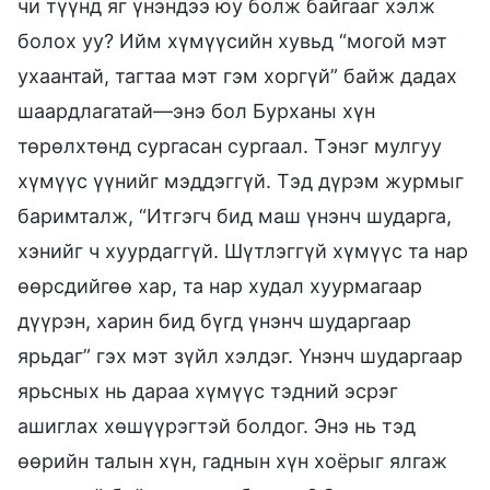
чи түүнд яг үнэндээ юу болж байгааг хэлж
болох уу? Ийм хүмүүсийн хувьд “могой мэт
ухаантай, тагтаа мэт гэм хоргүй” байж дадах
шаардлагатай—энэ бол Бурханы хүн
төрөлхтөнд сургасан сургаал. Тэнэг мулгуу
хүмүүс үүнийг мэддэггүй. Тэд дүрэм журмыг
баримталж, “Итгэгч бид маш үнэнч шударга,
хэнийг ч хуурдаггүй. Шүтлэггүй хүмүүс та нар
өөрсдийгөө хар, та нар худал хуурмагаар
дүүрэн, харин бид бүгд үнэнч шударгаар
ярьдаг” гэх мэт зүйл хэлдэг. Үнэнч шударгаар
ярьсных нь дараа хүмүүс тэдний эсрэг
ашиглах хөшүүрэгтэй болдог. Энэ нь тэд
өөрийн талын хүн, гаднын хүн хоёрыг ялгаж