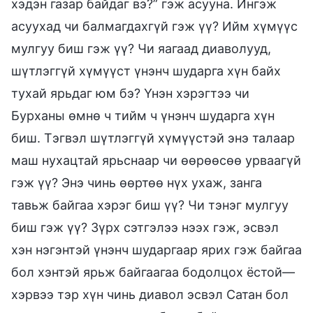
хэдэн газар байдаг вэ?” гэж асууна. Ингэж
асуухад чи балмагдахгүй гэж үү? Ийм хүмүүс
мулгуу биш гэж үү? Чи яагаад диаволууд,
шүтлэггүй хүмүүст үнэнч шударга хүн байх
тухай ярьдаг юм бэ? Үнэн хэрэгтээ чи
Бурханы өмнө ч тийм ч үнэнч шударга хүн
биш. Тэгвэл шүтлэггүй хүмүүстэй энэ талаар
маш нухацтай ярьснаар чи өөрөөсөө урваагүй
гэж үү? Энэ чинь өөртөө нүх ухаж, занга
тавьж байгаа хэрэг биш үү? Чи тэнэг мулгуу
биш гэж үү? Зүрх сэтгэлээ нээх гэж, эсвэл
хэн нэгэнтэй үнэнч шударгаар ярих гэж байгаа
бол хэнтэй ярьж байгаагаа бодолцох ёстой—
хэрвээ тэр хүн чинь диавол эсвэл Сатан бол