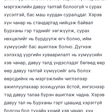
мэргэжлийн давуу талтай болоогүй ч сурах
хүсэлтэй, бас маш хурдан суралцдаг. Хэрэв
хүн чанар нь стандартад нийцэж байвал
Бурханы гэр тэднийг хөгжүүлж, сурах
нөхцөлийг нь бүрдүүлж өгч болно, ийм
хүмүүсийг бас ашиглаж болно. Дүгнэж
хэлэхэд үүргийн хуваарилалт нь хүмүүсийн
хэв чанар, давуу талд үндэслэдэг бөгөөд өөр
өөр давуу талтай хүмүүсийг аль болох
өөрсдийнх нь мэргэжлийн чиглэлээр
ажиллуулахаар зохицуулах ёстой, ингэснээр
тэд давуу талаа бүрэн ашиглаж чадна. Хэрэв
давуу тал нь Бурханы гэрт цаашид хэрэггүй
болсон бол тухайн хүний хэв чанар, хүн