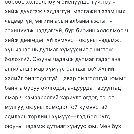
өөрөөр хэлбэл, юу ч биелүүлдэггүй, юу ч
хийж дуусгаж чаддаггүй, мэргэжил эзэмших
чадваргүй, энгийн арын албаны ажлыг ч
зохицуулж чаддаггүй, бүр биеийн хөдөлмөр ч
хийж дөнгөдөггүй хүмүүс—оюуны чадамж,
хүн чанар нь дутмаг хүмүүсийг ашиглаж
болохгүй. Оюуны чадамж дутмаг гэдэг энэ
ангилалд ямар хүмүүс багтдаг вэ? Хүний
хэлийг ойлгодоггүй, цэвэр ойлголтгүй, юмыг
байнга буруу ойлгодог, андуурдаг, асуултад
ямар ч хамааралгүй хариулт өгдөг, тэнэг
мулгуу, оюуны хомсдолтой хүмүүстэй
адилхан төрлийн хүмүүс—тэд бол бүгд
оюуны чадамж дутмаг хүмүүс юм. Мөн бүх