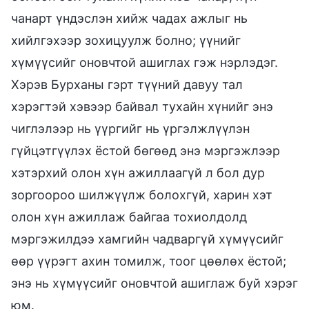
чанарт үндэслэн хийж чадах ажлыг нь
хийлгэхээр зохицуулж болно; үүнийг
хүмүүсийг оновчтой ашиглах гэж нэрлэдэг.
Хэрэв Бурханы гэрт түүний давуу тал
хэрэгтэй хэвээр байвал тухайн хүнийг энэ
чиглэлээр нь үүргийг нь үргэлжлүүлэн
гүйцэтгүүлэх ёстой бөгөөд энэ мэргэжлээр
хэтэрхий олон хүн ажиллаагүй л бол дур
зоргоороо шилжүүлж болохгүй, харин хэт
олон хүн ажиллаж байгаа тохиолдолд
мэргэжилдээ хамгийн чадваргүй хүмүүсийг
өөр үүрэгт ахин томилж, тоог цөөлөх ёстой;
энэ нь хүмүүсийг оновчтой ашиглаж буй хэрэг
юм.