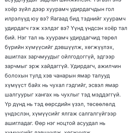
хоёр зүйл дээр хуурамч удирдагчдын гол
илрэлүүд юу вэ? Яагаад бид тэднийг хуурамч
удирдагч гэж хэлдэг вэ? Үүнд үндсэн хоёр тал
бий. Нэг тал нь хуурамч удирдагчид төрөл
бүрийн хүмүүсийг дэвшүүлж, хөгжүүлэх,
ашиглах зарчмуудыг ойлгодоггүй, эдгээр
зарчмыг эрж хайдаггүй. Удирдагч, ажилчин
болохын тулд хэв чанарын ямар талууд
хүмүүст байх нь чухал гэдгийг, эсвэл ямар
шалгуурыг хангах нь чухлыг тэд мэддэггүй.
Үр дүнд нь тэд өөрсдийн үзэл, төсөөлөлд
үндэслэн, хүмүүсийг ялгаж салгалгүйгээр
ашигладаг. Өөр нэг ноцтой асуудал нь
хүмүүсийг дэвшүүлж, хөгжүүлж,