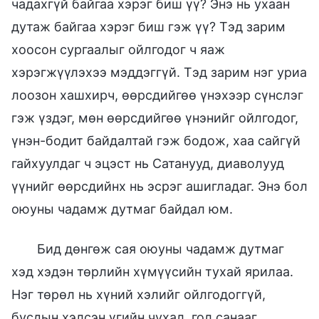
чадахгүй байгаа хэрэг биш үү? Энэ нь ухаан
дутаж байгаа хэрэг биш гэж үү? Тэд зарим
хоосон сургаалыг ойлгодог ч яаж
хэрэгжүүлэхээ мэддэггүй. Тэд зарим нэг уриа
лоозон хашхирч, өөрсдийгөө үнэхээр сүнслэг
гэж үздэг, мөн өөрсдийгөө үнэнийг ойлгодог,
үнэн-бодит байдалтай гэж бодож, хаа сайгүй
гайхуулдаг ч эцэст нь Сатанууд, диаволууд
үүнийг өөрсдийнх нь эсрэг ашигладаг. Энэ бол
оюуны чадамж дутмаг байдал юм.
Бид дөнгөж сая оюуны чадамж дутмаг
хэд хэдэн төрлийн хүмүүсийн тухай ярилаа.
Нэг төрөл нь хүний хэлийг ойлгодоггүй,
бусдын хэлсэн үгийн чухал, гол санааг