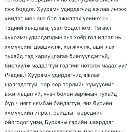
гэж боддог. Хуурамч удирдагчид ажлаа ингэж
хийдэг, мөн энэ бол ажиллах үеийнх нь
тэдний хандлага, үзэл бодол юм. Тэгвэл
хуурамч удирдагчдын энэ хоёр гол илрэл нь
хүмүүсийг дэвшүүлж, хөгжүүлж, ашиглах
тухайд тэд хариуцлагаа биелүүлдэггүй,
биелүүлж чаддаггүй гэдгийг нотолж чадах уу?
(Чадна.) Хуурамч удирдагчид ажлыг
шалгадаггүй, өөр өөр төрлийн хүмүүсийг
ажигладаггүй, үнэн болон зарчмын тухайд
бүр ч нягт нямбай байдаггүй, янз бүрийн
хүмүүсийн илрэл, байдлыг өөрсдийн
ойлгодог үнэн, Бурханы гэрийн шаарддаг
зарчмуудтай харьцуулдаггүй; бас янз бүрийн