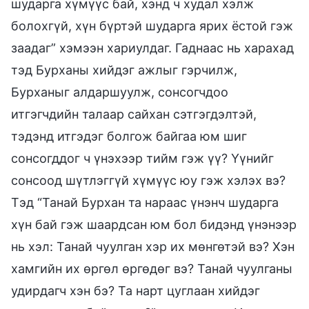
шударга хүмүүс бай, хэнд ч худал хэлж
болохгүй, хүн бүртэй шударга ярих ёстой гэж
заадаг” хэмээн хариулдаг. Гаднаас нь харахад
тэд Бурханы хийдэг ажлыг гэрчилж,
Бурханыг алдаршуулж, сонсогчдоо
итгэгчдийн талаар сайхан сэтгэгдэлтэй,
тэдэнд итгэдэг болгож байгаа юм шиг
сонсогддог ч үнэхээр тийм гэж үү? Үүнийг
сонсоод шүтлэггүй хүмүүс юу гэж хэлэх вэ?
Тэд “Танай Бурхан та нараас үнэнч шударга
хүн бай гэж шаардсан юм бол бидэнд үнэнээр
нь хэл: Танай чуулган хэр их мөнгөтэй вэ? Хэн
хамгийн их өргөл өргөдөг вэ? Танай чуулганы
удирдагч хэн бэ? Та нарт цуглаан хийдэг