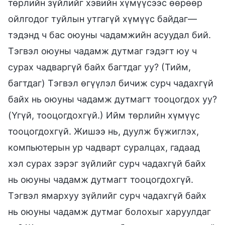
төрлийн зүйлийг хэвийн хүмүүсээс өөрөөр
ойлгодог туйлын утгагүй хүмүүс байдаг—
тэдэнд ч бас оюуны чадамжийн асуудал бий.
Тэгвэл оюуны чадамж дутмаг гэдэгт юу ч
сурах чадваргүй байх багтдаг уу? (Тийм,
багтдаг) Тэгвэл өгүүлэл бичиж сурч чадахгүй
байх нь оюуны чадамж дутмагт тооцогдох уу?
(Үгүй, тооцогдохгүй.) Ийм төрлийн хүмүүс
тооцогдохгүй. Жишээ нь, дуулж бүжиглэх,
компьютерын ур чадварт суралцах, гадаад
хэл сурах зэрэг зүйлийг сурч чадахгүй байх
нь оюуны чадамж дутмагт тооцогдохгүй.
Тэгвэл ямархуу зүйлийг сурч чадахгүй байх
нь оюуны чадамж дутмаг болохыг харуулдаг