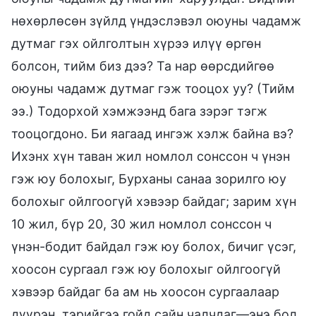
нөхөрлөсөн зүйлд үндэслэвэл оюуны чадамж
дутмаг гэх ойлголтын хүрээ илүү өргөн
болсон, тийм биз дээ? Та нар өөрсдийгөө
оюуны чадамж дутмаг гэж тооцох уу? (Тийм
ээ.) Тодорхой хэмжээнд бага зэрэг тэгж
тооцогдоно. Би яагаад ингэж хэлж байна вэ?
Ихэнх хүн таван жил номлол сонссон ч үнэн
гэж юу болохыг, Бурханы санаа зорилго юу
болохыг ойлгоогүй хэвээр байдаг; зарим хүн
10 жил, бүр 20, 30 жил номлол сонссон ч
үнэн-бодит байдал гэж юу болох, бичиг үсэг,
хоосон сургаал гэж юу болохыг ойлгоогүй
хэвээр байдаг ба ам нь хоосон сургаалаар
дүүрэн, тэрийгээ гойд сайн чалчдаг—энэ бол