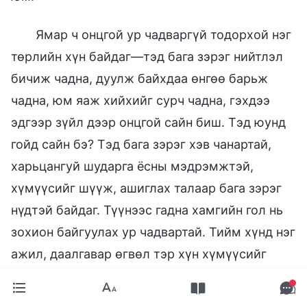
Ямар ч онцгой ур чадваргүй тодорхой нэг
төрлийн хүн байдаг—тэд бага зэрэг нийтлэл
бичиж чадна, дуулж байхдаа өнгөө барьж
чадна, юм яаж хийхийг сурч чадна, гэхдээ
эдгээр зүйл дээр онцгой сайн биш. Тэд юунд
гойд сайн бэ? Тэд бага зэрэг хэв чанартай,
харьцангуй шударга ёсны мэдрэмжтэй,
хүмүүсийг шүүж, ашиглах талаар бага зэрэг
нүдтэй байдаг. Түүнээс гадна хамгийн гол нь
зохион байгуулах ур чадвартай. Тийм хүнд нэг
ажил, даалгавар өгвөл тэр хүн хүмүүсийг
зохион байгуулж, ажиллуулж чадна. Үүний
зэрэгцээ ажлын чадамжтай; өөрөөр хэлбэл,