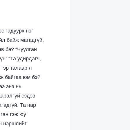
с гадуурх нэг
йл байж магадгүй,
эв бэ? “Чуулган
үн: “Та удирдагч,
тэр талаар л
өж байгаа юм бэ?
ээ энэ нь
ааралгүй сэдэв
гадгүй. Та нар
ган гэж юу
он нэршлийг