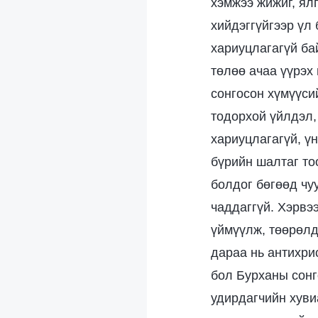
хэмжээ жижиг, ял
хийдэггүйгээр үл 
хариуцлагагүй ба
төлөө ачаа үүрэх
сонгосон хүмүүси
тодорхой үйлдэл,
хариуцлагагүй, ү
бүрийн шалтаг то
болдог бөгөөд чу
чаддаггүй. Хэрвэ
үймүүлж, төөрөлд
дараа нь антихри
бол Бурханы сонг
удирдагчийн хуви