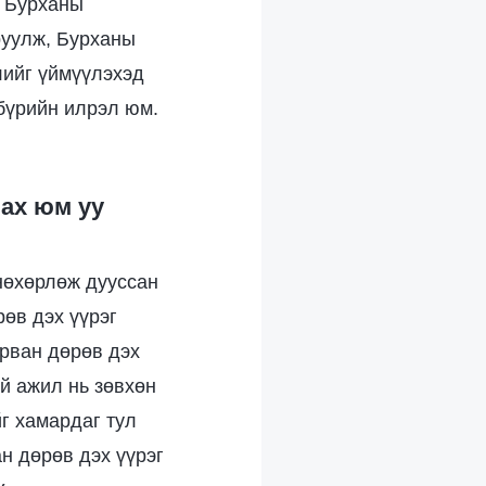
э Бурханы
руулж, Бурханы
лийг үймүүлэхэд
 бүрийн илрэл юм.
лах юм уу
нөхөрлөж дууссан
өв дэх үүрэг
Арван дөрөв дэх
й ажил нь зөвхөн
г хамардаг тул
ан дөрөв дэх үүрэг