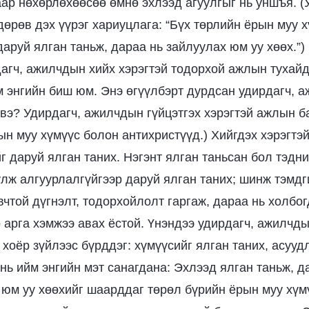
ар нөхөрлөхөөсөө өмнө эхлээд агуулгыг нь уншъя. (
өрөв дэх үүрэг хариуцлага: “Бүх төрлийн ёрын муу 
аруй ялган таньж, дараа нь зайлуулах юм уу хөөх.”)
агч, ажилчдын хийх хэрэгтэй тодорхой ажлын тухайд
м энгийн биш юм. Энэ өгүүлбэрт дурдсан удирдагч, 
 вэ? Удирдагч, ажилчдын гүйцэтгэх хэрэгтэй ажлын ба
ын муу хүмүүс болон антихристүүд.) Хийгдэх хэрэгтэ
йг даруй ялган таних. Нэгэнт ялган таньсан бол тэдн
улж алгуурлалгүйгээр даруй ялган таних; шинж тэмдг
вчтой дүгнэлт, тодорхойлолт гаргаж, дараа нь холбог
 арга хэмжээ авах ёстой. Үнэндээ удирдагч, ажилчды
 хоёр зүйлээс бүрддэг: хүмүүсийг ялган таних, асуу
 нь ийм энгийн мэт санагдана: Эхлээд ялган таньж, 
 юм уу хөөхийг шаарддаг төрөл бүрийн ёрын муу хүм