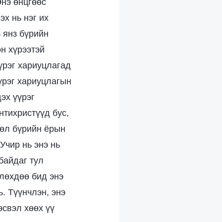
Энэ өнцгөөс
х нь нэг их
 янз бүрийн
н хүрээтэй
үрэг хариуцлагад
үрэг хариуцлагын
эх үүрэг
нтихристүүд бус,
рөл бүрийн ёрын
Учир нь энэ нь
байдаг тул
лөхдөө бид энэ
. Түүнчлэн, энэ
эсвэл хөөх үү