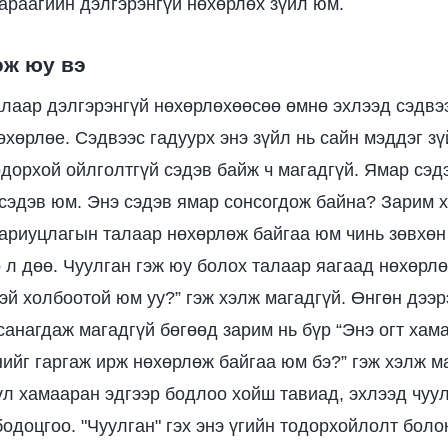
дараагийн дэлгэрэнгүй нөхөрлөх зүйл юм.
эж юу вэ
лаар дэлгэрэнгүй нөхөрлөхөөсөө өмнө эхлээд сэдвээ
өхөрлөе. Сэдвээс гадуурх энэ зүйл нь сайн мэддэг зү
одорхой ойлголтгүй сэдэв байж ч магадгүй. Ямар сэд
 сэдэв юм. Энэ сэдэв ямар сонсогдож байна? Зарим х
ариуцлагын талаар нөхөрлөж байгаа юм чинь зөвхөн 
 л дөө. Чуулган гэж юу болох талаар яагаад нөхөрл
эй холбоотой юм уу?” гэж хэлж магадгүй. Өнгөн дээр
санагдаж магадгүй бөгөөд зарим нь бүр “Энэ огт хам
нийг гаргаж ирж нөхөрлөж байгаа юм бэ?” гэж хэлж ма
үл хамааран эдгээр бодлоо хойш тавиад, эхлээд чуул
бодоцгоо. "Чуулган" гэх энэ үгийн тодорхойлолт бол