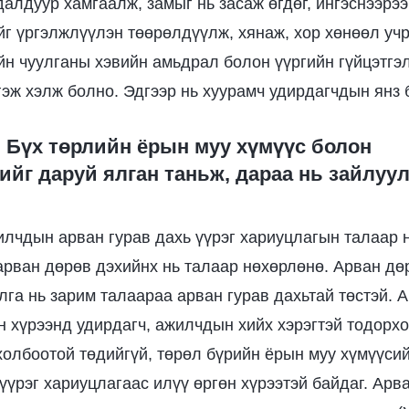
далдуур хамгаалж, замыг нь засаж өгдөг, ингэснээрэ
йг үргэлжлүүлэн төөрөлдүүлж, хянаж, хор хөнөөл уч
йн чуулганы хэвийн амьдрал болон үүргийн гүйцэтгэ
 гэж хэлж болно. Эдгээр нь хуурамч удирдагчдын янз
: Бүх төрлийн ёрын муу хүмүүс болон
ийг даруй ялган таньж, дараа нь зайлуу
илчдын арван гурав дахь үүрэг хариуцлагын талаар 
арван дөрөв дэхийнх нь талаар нөхөрлөнө. Арван дөр
лга нь зарим талаараа арван гурав дахьтай төстэй. 
н хүрээнд удирдагч, ажилчдын хийх хэрэгтэй тодорхо
холбоотой төдийгүй, төрөл бүрийн ёрын муу хүмүүсий
үүрэг хариуцлагаас илүү өргөн хүрээтэй байдаг. Арв