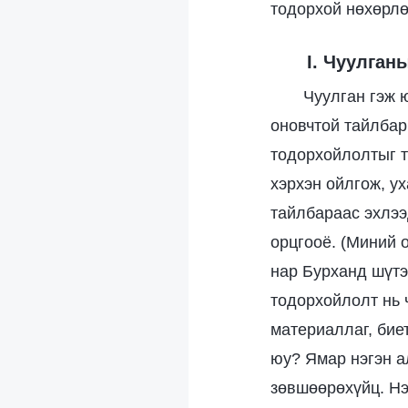
тодорхой нөхөрлө
I. Чуулган
Чуулган гэж 
оновчтой тайлбар 
тодорхойлолтыг тү
хэрхэн ойлгож, у
тайлбараас эхлээ
орцгооё. (Миний о
нар Бурханд шүтэ
тодорхойлолт нь 
материаллаг, бие
юу? Ямар нэгэн а
зөвшөөрөхүйц. Нэ