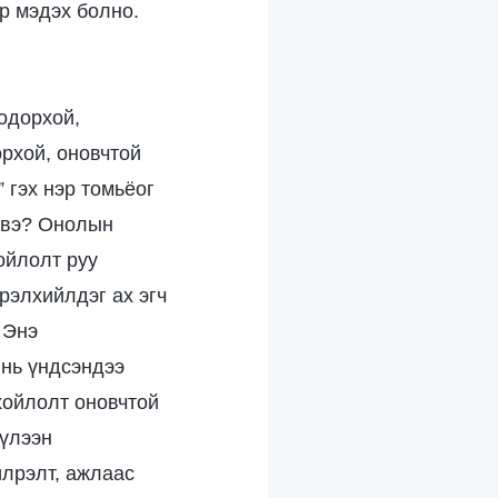
р мэдэх болно.
тодорхой,
орхой, оновчтой
 гэх нэр томьёог
у вэ? Онолын
ойлолт руу
эрэлхийлдэг ах эгч
 Энэ
 нь үндсэндээ
хойлолт оновчтой
хүлээн
илрэлт, ажлаас