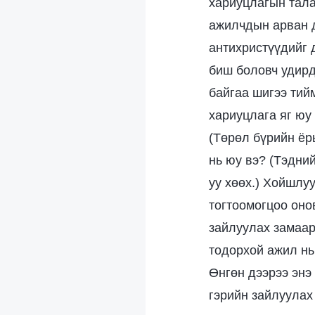
хариуцлагын тала
ажилчдын арван д
антихристүүдийг д
биш боловч удирд
байгаа шигээ тий
хариуцлага яг юу
(Төрөл бүрийн ёр
нь юу вэ? (Тэдни
уу хөөх.) Хойшлу
тогтоомогцоо оно
зайлуулах замаар
тодорхой ажил нь
Өнгөн дээрээ энэ
гэрийн зайлуулах