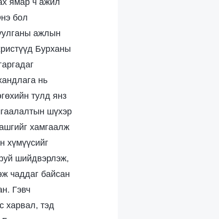
ах ямар ч ажил
Энэ бол
чуулганы ажлын
христүүд Бурханы
гаргадаг
хандлага нь
гөхийн тулд янз
амгаалалтын шүхэр
 ашгийг хамгаалж
н хүмүүсийг
аруй шийдвэрлэж,
өж чаддаг байсан
н. Гэвч
с харвал, тэд