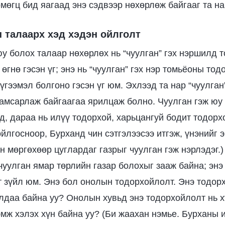
мөгц бид яагаад энэ сэдвээр нөхөрлөж байгааг та на
ы талаарх хэд хэдэн ойлголт
юу болох талаар нөхөрлөх нь “чуулган” гэх нэршилд 
өгнө гэсэн үг; энэ нь “чуулган” гэх нэр томьёоны тод
гээмэл болгоно гэсэн үг юм. Эхлээд та нар “чуулган”
хамсарлаж байгаагаа ярилцаж болно. Чуулган гэж ю
д, дараа нь илүү тодорхой, харьцангуй бодит тодорх
йлгосноор, Бурханд чин сэтгэлээсээ итгэж, үнэнийг 
н мөргөхөөр цуглардаг газрыг чуулган гэж нэрлэдэг.)
чуулган ямар төрлийн газар болохыг зааж байна; энэ
т зүйл юм. Энэ бол онолын тодорхойлолт. Энэ тодор
лдаа байна уу? Онолын хувьд энэ тодорхойлолт нь 
мж хэлэх хүн байна уу? (Би жаахан нэмье. Бурханы 