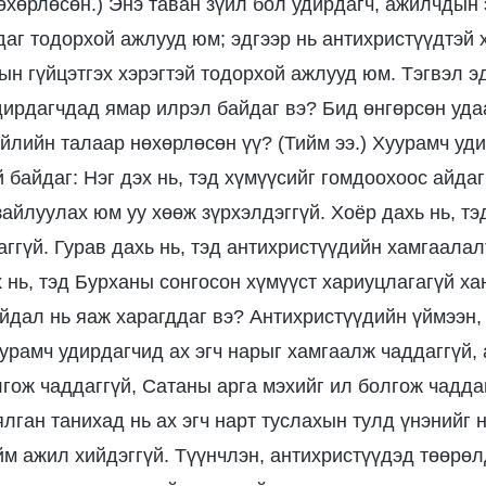
өхөрлөсөн.) Энэ таван зүйл бол удирдагч, ажилчдын 
даг тодорхой ажлууд юм; эдгээр нь антихристүүдтэй
ын гүйцэтгэх хэрэгтэй тодорхой ажлууд юм. Тэгвэл 
дирдагчдад ямар илрэл байдаг вэ? Бид өнгөрсөн уда
йлийн талаар нөхөрлөсөн үү? (Тийм ээ.) Хуурамч уд
 байдаг: Нэг дэх нь, тэд хүмүүсийг гомдоохоос айдаг
зайлуулах юм уу хөөж зүрхэлдэггүй. Хоёр дахь нь, тэ
аггүй. Гурав дахь нь, тэд антихристүүдийн хамгаала
 нь, тэд Бурханы сонгосон хүмүүст хариуцлагагүй ха
йдал нь яаж харагддаг вэ? Антихристүүдийн үймээн,
уурамч удирдагчид ах эгч нарыг хамгаалж чаддаггүй,
лгож чаддаггүй, Сатаны арга мэхийг ил болгож чадда
ялган танихад нь ах эгч нарт туслахын тулд үнэнийг
м ажил хийдэггүй. Түүнчлэн, антихристүүдэд төөрөл