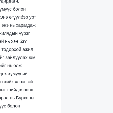
Удирдагч,
хүмүүс болон
 Энэ өгүүлбэр урт
 энэ нь харагдаж
ажилчдын үүрэг
й нь хэн бэ?
й тодорхой ажил
ийг зайлуулах юм
ийг нь олж
дох хүмүүсийг
н хийх хэрэгтэй
длыг шийдвэрлэх.
дараа нь Бурханы
үүс болон