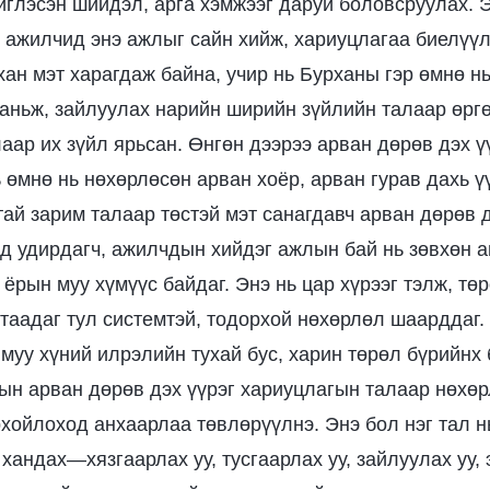
иглэсэн шийдэл, арга хэмжээг даруй боловсруулах. 
, ажилчид энэ ажлыг сайн хийж, хариуцлагаа биелүүлэ
хан мэт харагдаж байна, учир нь Бурханы гэр өмнө нь
таньж, зайлуулах нарийн ширийн зүйлийн талаар өргө
лаар их зүйл ярьсан. Өнгөн дээрээ арван дөрөв дэх ү
 өмнө нь нөхөрлөсөн арван хоёр, арван гурав дахь ү
тай зарим талаар төстэй мэт санагдавч арван дөрөв д
д удирдагч, ажилчдын хийдэг ажлын бай нь зөвхөн а
 ёрын муу хүмүүс байдаг. Энэ нь цар хүрээг тэлж, тө
гтаадаг тул системтэй, тодорхой нөхөрлөл шаарддаг. 
 муу хүний илрэлийн тухай бус, харин төрөл бүрийнх 
ын арван дөрөв дэх үүрэг хариуцлагын талаар нөхөр
хойлоход анхаарлаа төвлөрүүлнэ. Энэ бол нэг тал нь
 хандах—хязгаарлах уу, тусгаарлах уу, зайлуулах уу, 