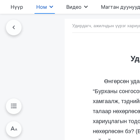
Нүүр
Ном
Видео
Магтан дуунуу
Удирдагч, ажилчдын үүрэг хариу
Уд
Өнгөрсөн уда
“Бурханы сонгосо
хамгаалж, тэднийг
талаар нөхөрлөсө
хариуцлагын тодо
нөхөрлөсөн бэ? (Б