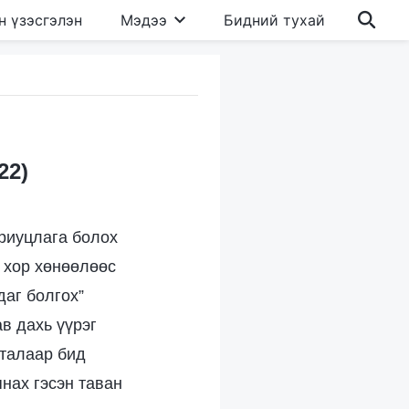
н үзэсгэлэн
Мэдээ
Бидний тухай
22)
ариуцлага болох
, хор хөнөөлөөс
даг болгох”
в дахь үүрэг
 талаар бид
янах гэсэн таван