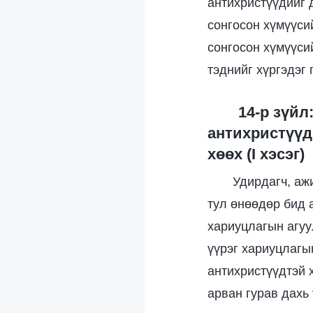
антихристүүдийг 
сонгосон хүмүүси
сонгосон хүмүүси
тэднийг хүргэдэг
14-р зүйл
антихристүүд
хөөх (I хэсэг)
Удирдагч, аж
тул өнөөдөр бид 
хариуцлагын агуу
үүрэг хариуцлагы
антихристүүдтэй 
арван гурав дахь 