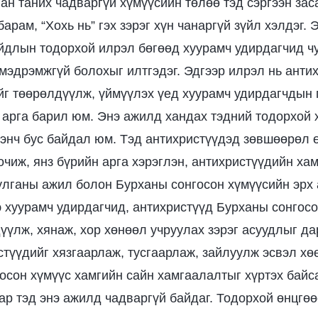
ган таних чадваргүй хүмүүсийн төлөө тэд сэргээн зас
барам, “Хохь нь” гэх зэрэг хүн чанаргүй зүйл хэлдэг. 
йдлын тодорхой илрэл бөгөөд хуурамч удирдагчид 
 мэдрэмжгүй болохыг илтгэдэг. Эдгээр илрэл нь анти
йг төөрөлдүүлж, үймүүлэх үед хуурамч удирдагчдын 
 арга барил юм. Энэ ажилд хандах тэдний тодорхой 
нэнч бус байдал юм. Тэд антихристүүдэд зөвшөөрөл ө
очиж, янз бүрийн арга хэрэглэн, антихристүүдийн х
улганы ажил болон Бурханы сонгосон хүмүүсийн эрх
э хуурамч удирдагчид, антихристүүд Бурханы сонгосо
үүлж, хянаж, хор хөнөөл учруулах зэрэг асуудлыг д
стүүдийг хязгаарлаж, тусгаарлаж, зайлуулж эсвэл хө
осон хүмүүс хамгийн сайн хамгаалалтыг хүртэх байса
ар тэд энэ ажилд чадваргүй байдаг. Тодорхой өнцгөө