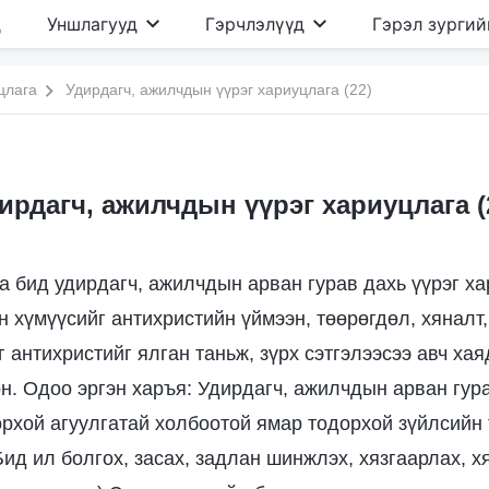
д
Уншлагууд
Гэрчлэлүүд
Гэрэл зургий
цлага
Удирдагч, ажилчдын үүрэг хариуцлага (22)
ирдагч, ажилчдын үүрэг хариуцлага (
а бид удирдагч, ажилчдын арван гурав дахь үүрэг х
н хүмүүсийг антихристийн үймээн, төөрөгдөл, хяналт
 антихристийг ялган таньж, зүрх сэтгэлээсээ авч хая
н. Одоо эргэн харъя: Удирдагч, ажилчдын арван гура
рхой агуулгатай холбоотой ямар тодорхой зүйлсийн
ид ил болгох, засах, задлан шинжлэх, хязгаарлах, х