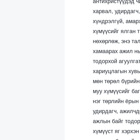
антихристүүдэд ч
харвал, удирдагч
хүндрэлгүй, амар
хүмүүсийг ялган 
нөхөрлөж, энэ та
хамаарах ажил нь
тодорхой агуулга
хариуцлагын хувь
мөн төрөл бүрийн
муу хүмүүсийг ба
нэг төрлийн ёрын
удирдагч, ажилчд
ажлын байг тодор
хүмүүст яг хэрхэн