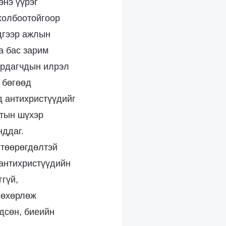
энэ үүрэг
 холбоотойгоор
эдгээр ажлын
а бас зарим
ирдагчдын илрэл
 бөгөөд
д антихристүүдийг
лтын шүхэр
нддаг.
 төөрөгдөлтэй
 антихристүүдийн
ггүй,
 нөхөрлөж
дсөн, биеийн