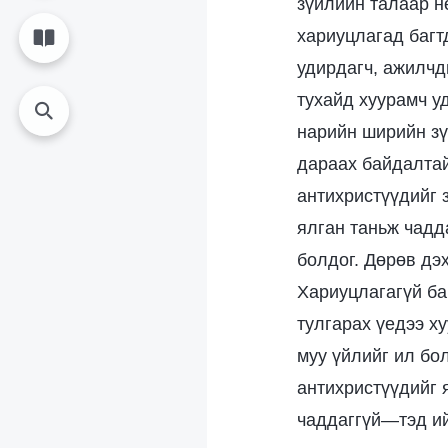
зүйлийн талаар н
хариуцлагад багт
удирдагч, ажилчд
тухайд хуурамч у
нарийн ширийн зү
дараах байдалтай
антихристүүдийг 
ялган таньж чадд
болдог. Дөрөв дэх
Хариуцлагагүй ба
тулгарах үедээ х
муу үйлийг ил бо
антихристүүдийг 
чаддаггүй—тэд ий