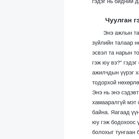
гэдэг нь бидний 
Чуулган г
Энэ ажлын та
зүйлийн талаар н
эсвэл та нарын т
гэж юу вэ?” гэдэг
ажилчдын үүрэг х
тодорхой нөхөрлө
Энэ нь энэ сэдэвт
хамааралгүй мэт 
байна. Яагаад үү
юу гэж бодохоос 
болохыг тунгаан 