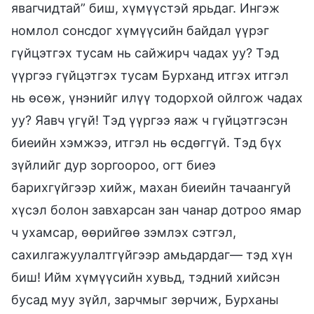
явагчидтай” биш, хүмүүстэй ярьдаг. Ингэж
номлол сонсдог хүмүүсийн байдал үүрэг
гүйцэтгэх тусам нь сайжирч чадах уу? Тэд
үүргээ гүйцэтгэх тусам Бурханд итгэх итгэл
нь өсөж, үнэнийг илүү тодорхой ойлгож чадах
уу? Яавч үгүй! Тэд үүргээ яаж ч гүйцэтгэсэн
биеийн хэмжээ, итгэл нь өсдөггүй. Тэд бүх
зүйлийг дур зоргоороо, огт биеэ
барихгүйгээр хийж, махан биеийн тачаангуй
хүсэл болон завхарсан зан чанар дотроо ямар
ч ухамсар, өөрийгөө зэмлэх сэтгэл,
сахилгажуулалтгүйгээр амьдардаг— тэд хүн
биш! Ийм хүмүүсийн хувьд, тэдний хийсэн
бусад муу зүйл, зарчмыг зөрчиж, Бурханы