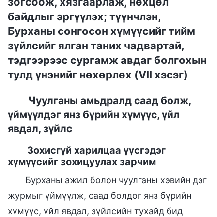
зогсоож, хязгаарлаж, нөхцөл
байдлыг эргүүлэх; түүнчлэн,
Бурханы сонгосон хүмүүсийг тийм
зүйлсийг ялган таних чадвартай,
тэдгээрээс сургамж авдаг болгохын
тулд үнэнийг нөхөрлөх (VII хэсэг)
Чуулганы амьдралд саад болж,
үймүүлдэг янз бүрийн хүмүүс, үйл
явдал, зүйлс
Зохисгүй харилцаа үүсгэдэг
хүмүүсийг зохицуулах зарчим
Бурханы ажил болон чуулганы хэвийн дэг
журмыг үймүүлж, саад болдог янз бүрийн
хүмүүс, үйл явдал, зүйлсийн тухайд бид