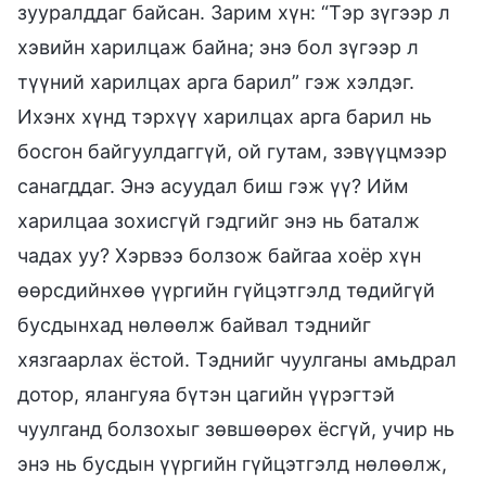
зууралддаг байсан. Зарим хүн: “Тэр зүгээр л
хэвийн харилцаж байна; энэ бол зүгээр л
түүний харилцах арга барил” гэж хэлдэг.
Ихэнх хүнд тэрхүү харилцах арга барил нь
босгон байгуулдаггүй, ой гутам, зэвүүцмээр
санагддаг. Энэ асуудал биш гэж үү? Ийм
харилцаа зохисгүй гэдгийг энэ нь баталж
чадах уу? Хэрвээ болзож байгаа хоёр хүн
өөрсдийнхөө үүргийн гүйцэтгэлд төдийгүй
бусдынхад нөлөөлж байвал тэднийг
хязгаарлах ёстой. Тэднийг чуулганы амьдрал
дотор, ялангуяа бүтэн цагийн үүрэгтэй
чуулганд болзохыг зөвшөөрөх ёсгүй, учир нь
энэ нь бусдын үүргийн гүйцэтгэлд нөлөөлж,