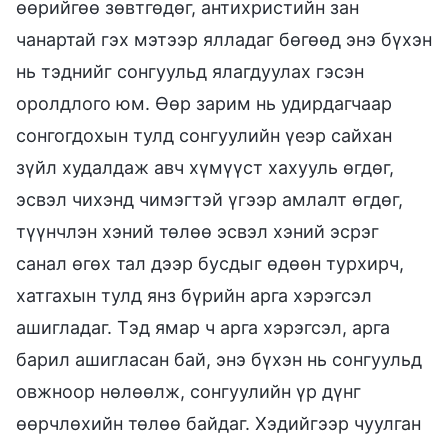
өөрийгөө зөвтгөдөг, антихристийн зан
чанартай гэх мэтээр ялладаг бөгөөд энэ бүхэн
нь тэднийг сонгуульд ялагдуулах гэсэн
оролдлого юм. Өөр зарим нь удирдагчаар
сонгогдохын тулд сонгуулийн үеэр сайхан
зүйл худалдаж авч хүмүүст хахууль өгдөг,
эсвэл чихэнд чимэгтэй үгээр амлалт өгдөг,
түүнчлэн хэний төлөө эсвэл хэний эсрэг
санал өгөх тал дээр бусдыг өдөөн турхирч,
хатгахын тулд янз бүрийн арга хэрэгсэл
ашигладаг. Тэд ямар ч арга хэрэгсэл, арга
барил ашигласан бай, энэ бүхэн нь сонгуульд
овжноор нөлөөлж, сонгуулийн үр дүнг
өөрчлөхийн төлөө байдаг. Хэдийгээр чуулган