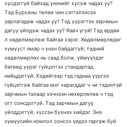
хүсдэггүй байхад үнэнийг хүсэж чадах уу?
Тэд Бурханы төлөө чин сэтгэлээсээ
зарлагадаж чадах уу? Тэд үүрэгтээ зарчмын
дагуу үйлдэж чадах уу? Яавч үгүй! Тэд ердөө
л хөдөлмөрлөж байгаа хэрэг. Хөдөлмөрлөдөг
хүмүүст ямар ч үнэн байдаггүй; тэдний
хөдөлмөрлөх нь саад болж, үймүүлдэг
бөгөөд үүрэг гүйцэтгэх стандартад
нийцдэггүй. Хэдийгээр тэд гаднаа үүргээ
гүйцэтгэж байгаа мэт харагддаг ч чи тэдэнтэй
зарчмын талаар хэчнээн нөхөрлөлөө ч тэд
огт сонсдоггүй. Тэд зарчмын дагуу
үйлддэггүй, хүссэн бүхнээ хийдэг. Энэ
хүмүүсийн номлол сонсох үедээ гаргаж буй