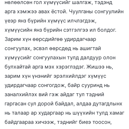
нөлөөлсөн гол хүмүүсийг шалгаж, тэдэнд
арга хэмжээ авах ёстой. Чуулганы сонгуулийн
үеэр янз бүрийн хүмүүс илчлэгдэж,
хүмүүсийн янз бүрийн сэтгэлгээ ил болдог.
Зарим хүн өөрсдийгөө удирдагчаар
сонгуулах, эсвэл өөрсдөд нь ашигтай
хүмүүсийг сонгуулахын тулд далдуур олон
булхайтай арга мэх хэрэглэдэг. Жишээ нь,
зарим хүн үнэнийг эрэлхийлдэг хүмүүс
удирдагчаар сонгогдож, байр сууринд нь
заналхийлэх вий гэж айдаг тул тэдний
гаргасан сул дорой байдал, алдаа дутагдлынх
нь талаар ар хударгаар нь шүүхийн тулд хамаг
байдгаараа хичээж, тэднийг биеэ тоосон,