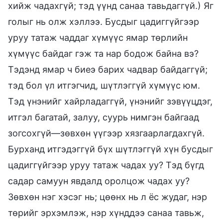
хийж чадахгүй; тэд үүнд санаа тавьдаггүй.) Яг
голыг нь олж хэллээ. Бусдыг цадиггүйгээр
уруу татаж чаддаг хүмүүс ямар төрлийн
хүмүүс байдаг гэж та нар бодож байна вэ?
Тэдэнд ямар ч биеэ барих чадвар байдаггүй;
тэд бол үл итгэгчид, шүтлэггүй хүмүүс юм.
Тэд үнэнийг хайрладаггүй, үнэнийг зэвүүцдэг,
итгэл багатай, залуу, суурь нимгэн байгаад
зогсохгүй—зөвхөн үүгээр хязгаарлагдахгүй.
Бурханд итгэдэггүй бүх шүтлэггүй хүн бусдыг
цадиггүйгээр уруу татаж чадах уу? Тэд бүгд
садар самуун явдалд оролцож чадах уу?
Зөвхөн нэг хэсэг нь; цөөнх нь л ёс жудаг, нэр
төрийг эрхэмлэж, нэр хүнддээ санаа тавьж,