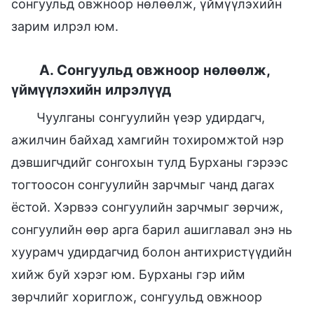
сонгуульд овжноор нөлөөлж, үймүүлэхийн
зарим илрэл юм.
A. Сонгуульд овжноор нөлөөлж,
үймүүлэхийн илрэлүүд
Чуулганы сонгуулийн үеэр удирдагч,
ажилчин байхад хамгийн тохиромжтой нэр
дэвшигчдийг сонгохын тулд Бурханы гэрээс
тогтоосон сонгуулийн зарчмыг чанд дагах
ёстой. Хэрвээ сонгуулийн зарчмыг зөрчиж,
сонгуулийн өөр арга барил ашиглавал энэ нь
хуурамч удирдагчид болон антихристүүдийн
хийж буй хэрэг юм. Бурханы гэр ийм
зөрчлийг хориглож, сонгуульд овжноор