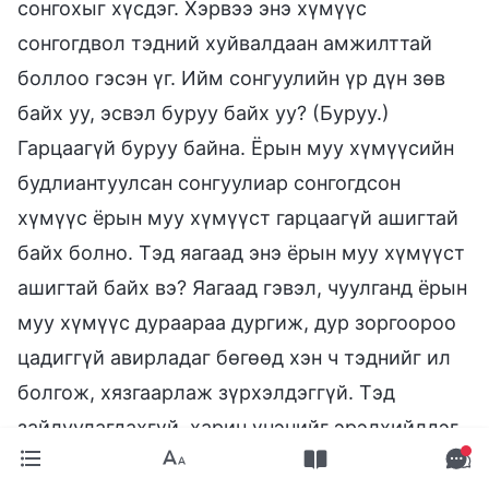
сонгохыг хүсдэг. Хэрвээ энэ хүмүүс
сонгогдвол тэдний хуйвалдаан амжилттай
боллоо гэсэн үг. Ийм сонгуулийн үр дүн зөв
байх уу, эсвэл буруу байх уу? (Буруу.)
Гарцаагүй буруу байна. Ёрын муу хүмүүсийн
будлиантуулсан сонгуулиар сонгогдсон
хүмүүс ёрын муу хүмүүст гарцаагүй ашигтай
байх болно. Тэд яагаад энэ ёрын муу хүмүүст
ашигтай байх вэ? Яагаад гэвэл, чуулганд ёрын
муу хүмүүс дураараа дургиж, дур зоргоороо
цадиггүй авирладаг бөгөөд хэн ч тэднийг ил
болгож, хязгаарлаж зүрхэлдэггүй. Тэд
зайлуулагдахгүй, харин үнэнийг эрэлхийлдэг
хүмүүс тэдэнд гадуурхагдаж, хавчигдаж,