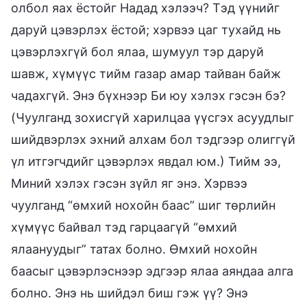
олбол яах ёстойг Надад хэлээч? Тэд үүнийг
даруй цэвэрлэх ёстой; хэрвээ цаг тухайд нь
цэвэрлэхгүй бол ялаа, шумуул тэр даруй
шавж, хүмүүс тийм газар амар тайван байж
чадахгүй. Энэ бүхнээр Би юу хэлэх гэсэн бэ?
(Чуулганд зохисгүй харилцаа үүсгэх асуудлыг
шийдвэрлэх эхний алхам бол тэдгээр олиггүй
үл итгэгчдийг цэвэрлэх явдал юм.) Тийм ээ,
Миний хэлэх гэсэн зүйл яг энэ. Хэрвээ
чуулганд “өмхий нохойн баас” шиг төрлийн
хүмүүс байвал тэд гарцаагүй “өмхий
ялаануудыг” татах болно. Өмхий нохойн
баасыг цэвэрлэснээр эдгээр ялаа аяндаа алга
болно. Энэ нь шийдэл биш гэж үү? Энэ