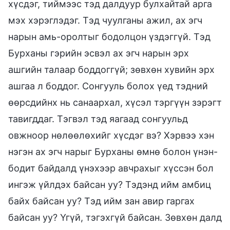
хүсдэг, тиймээс тэд далдуур булхайтай арга
мэх хэрэглэдэг. Тэд чуулганы ажил, ах эгч
нарын амь-оролтыг бодолцон үздэггүй. Тэд
Бурханы гэрийн эсвэл ах эгч нарын эрх
ашгийн талаар боддоггүй; зөвхөн хувийн эрх
ашгаа л боддог. Сонгууль болох үед тэдний
өөрсдийнх нь санаархал, хүсэл тэргүүн зэрэгт
тавигддаг. Тэгвэл тэд яагаад сонгуульд
овжноор нөлөөлөхийг хүсдэг вэ? Хэрвээ хэн
нэгэн ах эгч нарыг Бурханы өмнө болон үнэн-
бодит байдалд үнэхээр авчрахыг хүссэн бол
ингэж үйлдэх байсан уу? Тэдэнд ийм амбиц
байх байсан уу? Тэд ийм зан авир гаргах
байсан уу? Үгүй, тэгэхгүй байсан. Зөвхөн далд