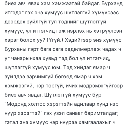
биеэ авч явах хэм хэмжээтэй байдаг. Бурханд
итгэдэг гэх энэ хүмүүс шүтлэггүй хүмүүсээс
дээрдэх зүйлгүй тул тэднийг шүтлэггүй
хүмүүс, үл итгэгчид гэж нэрлэх нь хэтрүүлсэн
хэрэг болох уу? (Үгүй.) Хэдийгээр энэ хүмүүс
Бурханы гэрт бага сага хөдөлмөрлөж чадах ч
уг чанарынхаа хувьд тэд бол үл итгэгчид,
шүтлэггүй хүмүүс юм. Тэд хийдэг ямар ч
зүйлдээ зарчимгүй бөгөөд ямар ч хэм
хэмжээгүй, нэр төргүй, ичих мэдрэмжгүйгээр
биеэ авч явдаг. Шүтлэггүй хүмүүс бүр
“Модонд холтос хэрэгтэйн адилаар хүнд нэр
нүүр хэрэгтэй” гэх үзэл санааг баримталдаг;
гэтэл энэ хүмүүс нэр нүүрээ хамгаалахыг ч