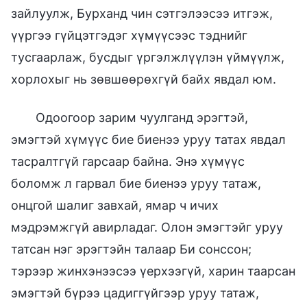
зайлуулж, Бурханд чин сэтгэлээсээ итгэж,
үүргээ гүйцэтгэдэг хүмүүсээс тэднийг
тусгаарлаж, бусдыг үргэлжлүүлэн үймүүлж,
хорлохыг нь зөвшөөрөхгүй байх явдал юм.
Одоогоор зарим чуулганд эрэгтэй,
эмэгтэй хүмүүс бие биенээ уруу татах явдал
тасралтгүй гарсаар байна. Энэ хүмүүс
боломж л гарвал бие биенээ уруу татаж,
онцгой шалиг завхай, ямар ч ичих
мэдрэмжгүй авирладаг. Олон эмэгтэйг уруу
татсан нэг эрэгтэйн талаар Би сонссон;
тэрээр жинхэнээсээ үерхээгүй, харин таарсан
эмэгтэй бүрээ цадиггүйгээр уруу татаж,