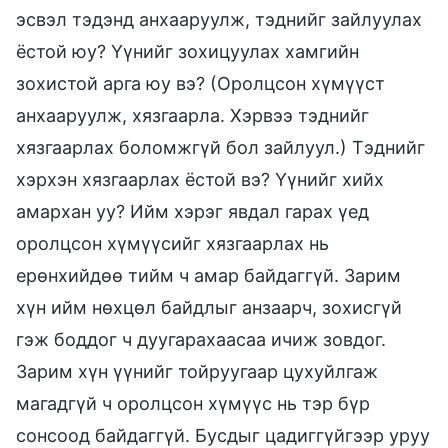
эсвэл тэдэнд анхааруулж, тэднийг зайлуулах
ёстой юу? Үүнийг зохицуулах хамгийн
зохистой арга юу вэ? (Оролцсон хүмүүст
анхааруулж, хязгаарла. Хэрвээ тэднийг
хязгаарлах боломжгүй бол зайлуул.) Тэднийг
хэрхэн хязгаарлах ёстой вэ? Үүнийг хийх
амархан уу? Ийм хэрэг явдал гарах үед
оролцсон хүмүүсийг хязгаарлах нь
ерөнхийдөө тийм ч амар байдаггүй. Зарим
хүн ийм нөхцөл байдлыг анзаарч, зохисгүй
гэж боддог ч дуугарахаасаа ичиж зовдог.
Зарим хүн үүнийг тойруугаар цухуйлгаж
магадгүй ч оролцсон хүмүүс нь тэр бүр
сонсоод байдаггүй. Бусдыг цадиггүйгээр уруу