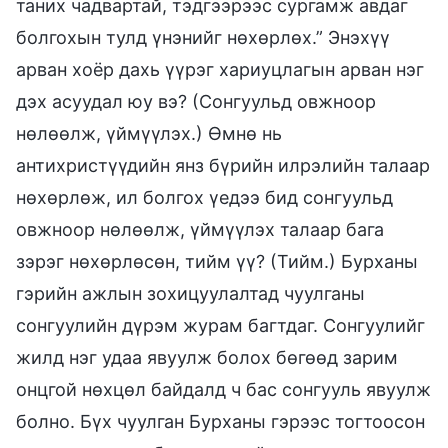
таних чадвартай, тэдгээрээс сургамж авдаг
болгохын тулд үнэнийг нөхөрлөх.” Энэхүү
арван хоёр дахь үүрэг хариуцлагын арван нэг
дэх асуудал юу вэ? (Сонгуульд овжноор
нөлөөлж, үймүүлэх.) Өмнө нь
антихристүүдийн янз бүрийн илрэлийн талаар
нөхөрлөж, ил болгох үедээ бид сонгуульд
овжноор нөлөөлж, үймүүлэх талаар бага
зэрэг нөхөрлөсөн, тийм үү? (Тийм.) Бурханы
гэрийн ажлын зохицуулалтад чуулганы
сонгуулийн дүрэм журам багтдаг. Сонгуулийг
жилд нэг удаа явуулж болох бөгөөд зарим
онцгой нөхцөл байдалд ч бас сонгууль явуулж
болно. Бүх чуулган Бурханы гэрээс тогтоосон