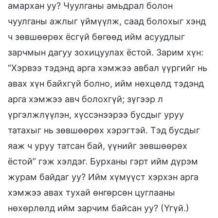
амархан уу? Чуулганы амьдрал болон
чуулганы ажлыг үймүүлж, саад болохыг хэнд
ч зөвшөөрөх ёсгүй бөгөөд ийм асуудлыг
зарчмын дагуу зохицуулах ёстой. Зарим хүн:
“Хэрвээ тэдэнд арга хэмжээ авбал үүргийг нь
авах хүн байхгүй болно, ийм нөхцөлд тэдэнд
арга хэмжээ авч болохгүй; зүгээр л
үргэлжлүүлэн, хүссэнээрээ бусдыг уруу
татахыг нь зөвшөөрөх хэрэгтэй. Тэд бусдыг
яаж ч уруу татсан бай, үүнийг зөвшөөрөх
ёстой” гэж хэлдэг. Бурханы гэрт ийм дүрэм
журам байдаг уу? Ийм хүмүүст хэрхэн арга
хэмжээ авах тухай өнгөрсөн цуглааны
нөхөрлөлд ийм зарчим байсан уу? (Үгүй.)