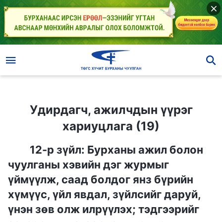
Удирдагч, ажилчдын үүрэг хариуцлага (19)
Удирдагч, ажилчдын үүрэг
хариуцлага (19)
12-р зүйл: Бурханы ажил болон
чуулганы хэвийн дэг журмыг
үймүүлж, саад болдог янз бүрийн
хүмүүс, үйл явдал, зүйлсийг даруй,
үнэн зөв олж илрүүлэх; тэдгээрийг