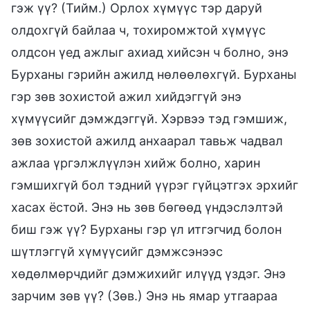
гэж үү? (Тийм.) Орлох хүмүүс тэр даруй
олдохгүй байлаа ч, тохиромжтой хүмүүс
олдсон үед ажлыг ахиад хийсэн ч болно, энэ
Бурханы гэрийн ажилд нөлөөлөхгүй. Бурханы
гэр зөв зохистой ажил хийдэггүй энэ
хүмүүсийг дэмждэггүй. Хэрвээ тэд гэмшиж,
зөв зохистой ажилд анхаарал тавьж чадвал
ажлаа үргэлжлүүлэн хийж болно, харин
гэмшихгүй бол тэдний үүрэг гүйцэтгэх эрхийг
хасах ёстой. Энэ нь зөв бөгөөд үндэслэлтэй
биш гэж үү? Бурханы гэр үл итгэгчид болон
шүтлэггүй хүмүүсийг дэмжсэнээс
хөдөлмөрчдийг дэмжихийг илүүд үздэг. Энэ
зарчим зөв үү? (Зөв.) Энэ нь ямар утгаараа