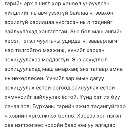
гэрийн эрх ашигт хор хөнөөл учруулсан
үйлдлийг нь авч үзэхгүй байлаа ч, зөвхөн
зохисгүй харилцаа үүсгэсэн нь л тэднийг
зайлуулахад хангалттай. Энэ бол маш энгийн
хэрэг, гэтэл чуулганы удирдагч, зааварлагч
нар толгойгоо маажиж, үүнийг хэрхэн
зохицуулахаа мэддэггүй. Энэ асуудлыг
зохицуулахад маш амархан; энэ талаар өмнө
нь нөхөрлөсөн. Үүнийг зарчмын дагуу
зохицуулах ёстой бөгөөд зайлуулах ёстой
хүмүүсийг зайлуулах ёстой. Үүнд хэт их бүү
санаа зов; Бурханы гэрийн ажил тэдэнгүйгээр
ч хэвийн үргэлжлэх болно. Хэрвээ хэн нэгэн
хаа нэгтээгээс нохойн баас юм уу ялгадас