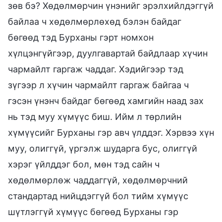
зөв бэ? Хөдөлмөрчин үнэнийг эрэлхийлдэггүй
байлаа ч хөдөлмөрлөхөд бэлэн байдаг
бөгөөд тэд Бурханы гэрт номхон
хүлцэнгүйгээр, дуулгавартай байдлаар хүчин
чармайлт гаргаж чаддаг. Хэдийгээр тэд
зүгээр л хүчин чармайлт гаргаж байгаа ч
гэсэн үнэнч байдаг бөгөөд хамгийн наад зах
нь тэд муу хүмүүс биш. Ийм л төрлийн
хүмүүсийг Бурханы гэр авч үлддэг. Хэрвээ хүн
муу, олиггүй, үргэлж шударга бус, олиггүй
хэрэг үйлддэг бол, мөн тэд сайн ч
хөдөлмөрлөж чаддаггүй, хөдөлмөрчний
стандартад нийцдэггүй бол тийм хүмүүс
шүтлэггүй хүмүүс бөгөөд Бурханы гэр