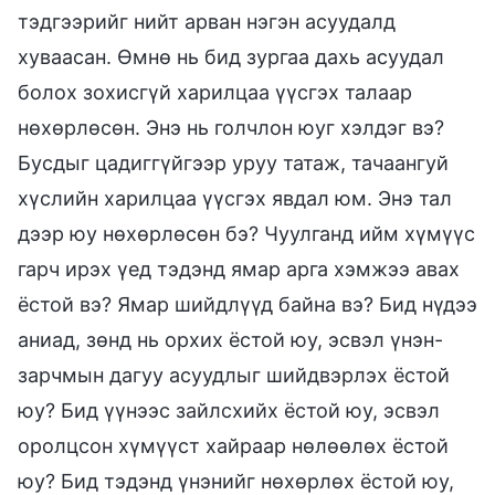
тэдгээрийг нийт арван нэгэн асуудалд
хуваасан. Өмнө нь бид зургаа дахь асуудал
болох зохисгүй харилцаа үүсгэх талаар
нөхөрлөсөн. Энэ нь голчлон юуг хэлдэг вэ?
Бусдыг цадиггүйгээр уруу татаж, тачаангуй
хүслийн харилцаа үүсгэх явдал юм. Энэ тал
дээр юу нөхөрлөсөн бэ? Чуулганд ийм хүмүүс
гарч ирэх үед тэдэнд ямар арга хэмжээ авах
ёстой вэ? Ямар шийдлүүд байна вэ? Бид нүдээ
аниад, зөнд нь орхих ёстой юу, эсвэл үнэн-
зарчмын дагуу асуудлыг шийдвэрлэх ёстой
юу? Бид үүнээс зайлсхийх ёстой юу, эсвэл
оролцсон хүмүүст хайраар нөлөөлөх ёстой
юу? Бид тэдэнд үнэнийг нөхөрлөх ёстой юу,