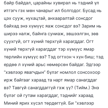
байр байдал, царайны хувирал нь тэдний үл
итгэгч гэх мөн чанарыг ил болгодог. Бусад нь
цэх сууж, нухацтай, анхааралтай сонсдог
байхад энэ хүмүүс яаж сонсдог вэ? Зарим нь
ширээ налж, байнга суниаж, эвшээлгэн, зөв
суухгүй, огт хүний төрхгүй харагддаг. Огт
хүний төрхгүй харагддаг тэр хүмүүс ямар
төрлийн хүмүүс вэ? Тэд огтхон ч хүн биш; тэд
ердөө л хүний арьс нөмөрсөн байдаг. Эдгээр
“хэвлээр явагчдын” бүлэг номлол сонсохоор
ирж байгааг хараад та нарт ямар санагддаг
вэ? Тавгүй санагддаггүй гэж үү? (Тийм.) Энэ
бүлэг ой гутам харагддаг, тэднийг хараад
Миний ярих хүсэл төрдөггүй. Би “хэвлээр