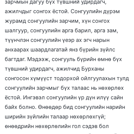
зарчмын дагуу бүх түвшний удирдагч,
ажилчдыг сонгох ёстой. Сонгуулийн дүрэм
журамд сонгуулийн зарчим, хүн сонгох
шалгуур, сонгуулийн арга барил, арга зам,
түүнчлэн сонгуулийн үеэр ах эгч нарын
анхаарах шаардлагатай янз бүрийн зүйлс
багтдаг. Мэдээж, сонгууль бүрийн өмнө бүх
түвшний удирдагч, ажилчид Бурханы
сонгосон хүмүүст тодорхой ойлгуулахын тулд
сонгуулийн зарчмыг бүх талаас нь нөхөрлөх
ёстой. Ингэвэл сонгуулийн үр дүн илүү сайн
байх болно. Өнөөдөр бид сонгуулийн нарийн
ширийн зүйлийн талаар нөхөрлөхгүй;
өнөөдрийн нөхөрлөлийн гол сэдэв бол