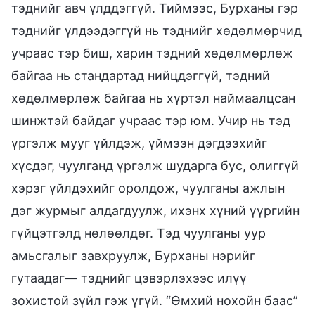
тэднийг авч үлддэггүй. Тиймээс, Бурханы гэр
тэднийг үлдээдэггүй нь тэднийг хөдөлмөрчид
учраас тэр биш, харин тэдний хөдөлмөрлөж
байгаа нь стандартад нийцдэггүй, тэдний
хөдөлмөрлөж байгаа нь хүртэл наймаалцсан
шинжтэй байдаг учраас тэр юм. Учир нь тэд
үргэлж мууг үйлдэж, үймээн дэгдээхийг
хүсдэг, чуулганд үргэлж шударга бус, олиггүй
хэрэг үйлдэхийг оролдож, чуулганы ажлын
дэг журмыг алдагдуулж, ихэнх хүний үүргийн
гүйцэтгэлд нөлөөлдөг. Тэд чуулганы уур
амьсгалыг завхруулж, Бурханы нэрийг
гутаадаг— тэднийг цэвэрлэхээс илүү
зохистой зүйл гэж үгүй. “Өмхий нохойн баас”