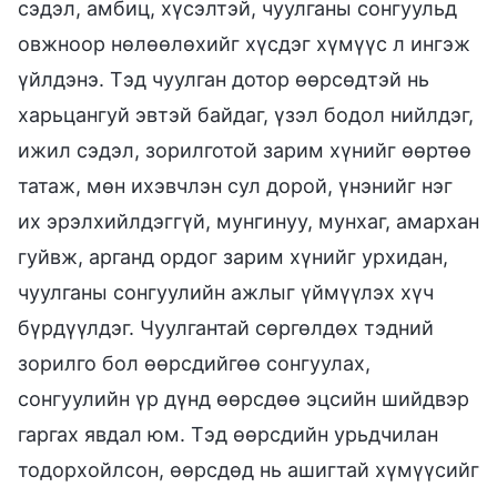
сэдэл, амбиц, хүсэлтэй, чуулганы сонгуульд
овжноор нөлөөлөхийг хүсдэг хүмүүс л ингэж
үйлдэнэ. Тэд чуулган дотор өөрсөдтэй нь
харьцангуй эвтэй байдаг, үзэл бодол нийлдэг,
ижил сэдэл, зорилготой зарим хүнийг өөртөө
татаж, мөн ихэвчлэн сул дорой, үнэнийг нэг
их эрэлхийлдэггүй, мунгинуу, мунхаг, амархан
гуйвж, арганд ордог зарим хүнийг урхидан,
чуулганы сонгуулийн ажлыг үймүүлэх хүч
бүрдүүлдэг. Чуулгантай сөргөлдөх тэдний
зорилго бол өөрсдийгөө сонгуулах,
сонгуулийн үр дүнд өөрсдөө эцсийн шийдвэр
гаргах явдал юм. Тэд өөрсдийн урьдчилан
тодорхойлсон, өөрсдөд нь ашигтай хүмүүсийг