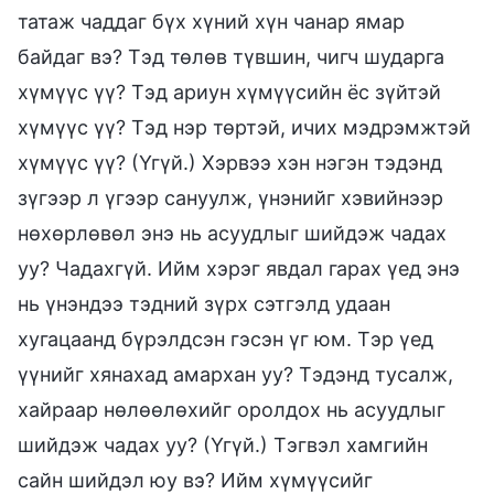
татаж чаддаг бүх хүний хүн чанар ямар
байдаг вэ? Тэд төлөв түвшин, чигч шударга
хүмүүс үү? Тэд ариун хүмүүсийн ёс зүйтэй
хүмүүс үү? Тэд нэр төртэй, ичих мэдрэмжтэй
хүмүүс үү? (Үгүй.) Хэрвээ хэн нэгэн тэдэнд
зүгээр л үгээр сануулж, үнэнийг хэвийнээр
нөхөрлөвөл энэ нь асуудлыг шийдэж чадах
уу? Чадахгүй. Ийм хэрэг явдал гарах үед энэ
нь үнэндээ тэдний зүрх сэтгэлд удаан
хугацаанд бүрэлдсэн гэсэн үг юм. Тэр үед
үүнийг хянахад амархан уу? Тэдэнд тусалж,
хайраар нөлөөлөхийг оролдох нь асуудлыг
шийдэж чадах уу? (Үгүй.) Тэгвэл хамгийн
сайн шийдэл юу вэ? Ийм хүмүүсийг