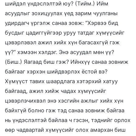
шийдэл үндэслэлтэй юу? (Тийм.) Ийм
асуудлыг зохицуулах үед зарим чуулганы
удирдагч үргэлж санаа зовж: “Хэрвээ бид
бусдыг цадиггүйгээр уруу татдаг хүмүүсийг
цэвэрлэвэл ажил хийх хүн багасахгүй гэж
үү?” хэмээн хэлдэг. Энэ асуудал мөн үү?
(Биш.) Яагаад биш гэж? Ийнхүү санаа зовниж
байгааг хэрхэн шийдвэрлэх ёстой вэ?
Хүмүүст тавих шаардлага хэтэрхий хатуу
байгаад, ажил хийж чадах хүмүүсийг
цэвэрлэчихвэл энэ хэсгийн ажлыг хийх хүн
байхгүй болно гэж тэд санаа зовниж байгаа
нь үндэслэлтэй байлаа ч гэсэн, тэднийг орлох
өөр чадвартай хүмүүсийг олох амархан биш