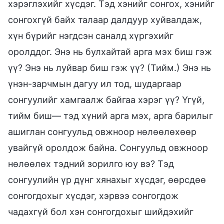
хэрэглэхийг хүсдэг. Тэд хэнийг сонгох, хэнийг
сонгохгүй байх талаар далдуур хуйвалдаж,
хүн бүрийг нэгдсэн саналд хүргэхийг
оролддог. Энэ нь булхайтай арга мэх биш гэж
үү? Энэ нь луйвар биш гэж үү? (Тийм.) Энэ нь
үнэн-зарчмын дагуу ил тод, шударгаар
сонгуулийг хамгаалж байгаа хэрэг үү? Үгүй,
тийм биш— тэд хүний арга мэх, арга барилыг
ашиглан сонгуульд овжноор нөлөөлөхөөр
увайгүй оролдож байна. Сонгуульд овжноор
нөлөөлөх тэдний зорилго юу вэ? Тэд
сонгуулийн үр дүнг хянахыг хүсдэг, өөрсдөө
сонгогдохыг хүсдэг, хэрвээ сонгогдож
чадахгүй бол хэн сонгогдохыг шийдэхийг