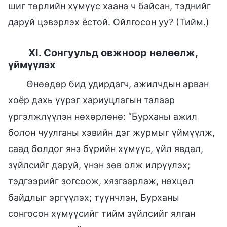
шиг төрлийн хүмүүс хаана ч байсан, тэднийг
даруй цэвэрлэх ёстой. Ойлгосон уу? (Тийм.)
XI. Сонгуульд овжноор нөлөөлж,
үймүүлэх
Өнөөдөр бид удирдагч, ажилчдын арван
хоёр дахь үүрэг хариуцлагын талаар
үргэлжлүүлэн нөхөрлөнө: “Бурханы ажил
болон чуулганы хэвийн дэг журмыг үймүүлж,
саад болдог янз бүрийн хүмүүс, үйл явдал,
зүйлсийг даруй, үнэн зөв олж илрүүлэх;
тэдгээрийг зогсоож, хязгаарлаж, нөхцөл
байдлыг эргүүлэх; түүнчлэн, Бурханы
сонгосон хүмүүсийг тийм зүйлсийг ялган