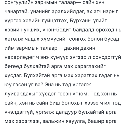
сонгуулийн зарчмын талаар— сайн хүн
чанартай, үнэнийг эрэлхийлдэг, ах эгч нарыг
үүргээ хэвийн гүйцэтгэх, Бурханы үгийг
хэвийн унших, үнэн-бодит байдалд ороход нь
хөтөлж чадах хүмүүсийг сонгох болон бусад
ийм зарчмын талаар— дахин дахин
нөхөрлөдөг ч энэ хүмүүс зүгээр л сонсдоггүй
бөгөөд булхайтай арга мэх хэрэглэхийг
хүсдэг. Булхайтай арга мэх хэрэглэх гэдэг нь
юу гэсэн үг вэ? Энэ нь тэд үргэлж
луйвардахыг хүсдэг гэсэн үг юм. Тэд хэн нь
сайн, хэн нь сайн биш болохыг хэзээ ч ил тод
үнэлдэггүй, үргэлж далдуур булхайтай арга
мэх хэрэглэж, зальжин явуулга, башир арга