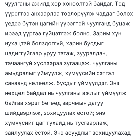
чуулганы ажилд хор хөнөөлтэй байдаг. Тэд
үүрэгтээ анхаарлаа төвлөрүүлж чаддаг болох
үедээ бүтэн цагийн үүрэгтэй чуулганд буцаж
ирээд үүргээ гүйцэтгэж болно. Зарим хүн
нухацтай болздоггүй, харин бусдыг
цадиггүйгээр уруу татаж, зууралдан,
тачаангуй хүслээрээ зугаацаж, чуулганы
амьдралыг үймүүлж, хүмүүсийн сэтгэл
санаанд нөлөөлж, бусдыг үймүүлдэг. Энэ
нөхцөл байдал нь чуулганы ажлыг үймүүлж
байгаа хэрэг бөгөөд зарчмын дагуу
шийдвэрлэж, зохицуулах ёстой; энэ
хүмүүсийг цаг тухайд нь тусгаарлаж,
зайлуулах ёстой. Энэ асуудлыг зохицуулахад