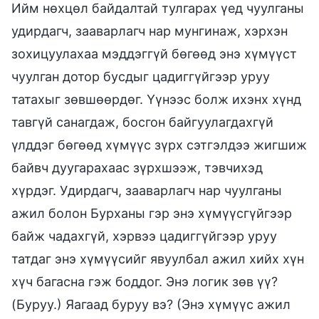
Ийм нөхцөл байдалтай тулгарах үед чуулганы
удирдагч, зааварлагч нар мунгинаж, хэрхэн
зохицуулахаа мэддэггүй бөгөөд энэ хүмүүст
чуулган дотор бусдыг цадиггүйгээр уруу
татахыг зөвшөөрдөг. Үүнээс болж ихэнх хүнд
тавгүй санагдаж, босгон байгуулагдахгүй
үлддэг бөгөөд хүмүүс зүрх сэтгэлдээ жигшиж
байвч дуугарахаас зүрхшээж, тэвчихэд
хүрдэг. Удирдагч, зааварлагч нар чуулганы
ажил болон Бурханы гэр энэ хүмүүсгүйгээр
байж чадахгүй, хэрвээ цадиггүйгээр уруу
татдаг энэ хүмүүсийг явуулбал ажил хийх хүн
хүч багасна гэж боддог. Энэ логик зөв үү?
(Буруу.) Яагаад буруу вэ? (Энэ хүмүүс ажил