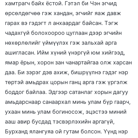
хамтрагч байх ёстой. Гэтэл би Чэн эгчид
өрсөлдөгчөө гэж хандан, эгчийг яаж давж
гарах вэ гэдэгт л анхаардаг байсан. Тэгж
чадахгүй болохоороо цуглаан дээр эгчийн
нөхөрлөлийг үймүүлэх гэж зальхай арга
ашигласан. Ийм хүний үнэргүй юм хийгээд,
ямар ёрын, хорон зан чанартайгаа олж харсан
даа. Би зэрэг дэв ахиж, бишрүүлнэ гэдэг нэр
төртэй амьдрах цорын ганц арга гэж үргэлж
боддог байлаа. Эдгээр сатанлаг хорын дагуу
амьдарснаар санаархал минь улам бүр гаарч,
ухаан минь улам богиносож, эцэстээ миний
ааш авир бусдад тэсвэрлэхийн аргагүй,
Бурханд ялангуяа ой гутам болсон. Үүнд нэр