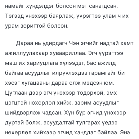
намайг хүндэлдэг болсон мэт санагдсан.
Тэгээд үнэхээр баярлаж, үүрэгтээ улам ч их
урам зоригтой болсон.
Дараа нь удирдагч Чэн эгчийг надтай хамт
ажиллуулахаар хуваариллаа. Эгч үүрэгтээ
маш их хариуцлага хүлээдэг, бас ажилд
байгаа асуудлыг илрүүлэхдээ гарамгайг би
хэсэг хугацааны дараа олж мэдсэн юм.
Цуглаан дээр эгч үнэхээр тодорхой, эмх
цэгцтэй нөхөрлөл хийж, зарим асуудлыг
шийдвэрлэж чадсан. Хүн бүр эгчид үнэхээр
дуртай болж, асуудалтай тулгарах үедээ
нөхөрлөл хийхээр эгчид ханддаг байлаа. Энэ