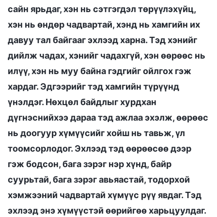
сайн ярьдаг, хэн нь сэтгэгдэл төрүүлэхүйц,
хэн нь өндөр чадвартай, хэнд нь хамгийн их
давуу тал байгааг эхлээд харна. Тэд хэнийг
дийлж чадах, хэнийг чадахгүй, хэн өөрөөс нь
илүү, хэн нь муу байна гэдгийг ойлгох гэж
хардаг. Эдгээрийг тэд хамгийн түрүүнд
үнэлдэг. Нөхцөл байдлыг хурдхан
дүгнэснийхээ дараа тэд ажлаа эхэлж, өөрөөс
нь доогуур хүмүүсийг хойш нь тавьж, үл
тоомсорлодог. Эхлээд тэд өөрөөсөө дээр
гэж бодсон, бага зэрэг нэр хүнд, байр
суурьтай, бага зэрэг авьяастай, тодорхой
хэмжээний чадвартай хүмүүс рүү явдаг. Тэд
эхлээд энэ хүмүүстэй өөрийгөө харьцуулдаг.