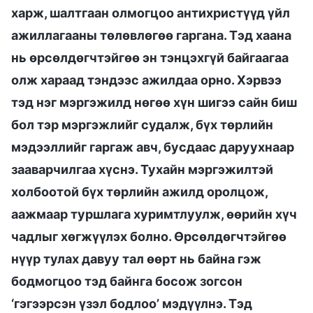
харж, шалтгаан олмогцоо антихристүүд үйл
ажиллагааны төлөвлөгөө гаргана. Тэд хаана
нь өрсөлдөгчтэйгөө эн тэнцэхгүй байгаагаа
олж хараад тэндээс ажилдаа орно. Хэрвээ
тэд нэг мэргэжилд нөгөө хүн шигээ сайн биш
бол тэр мэргэжлийг судалж, бүх төрлийн
мэдээллийг гаргаж авч, бусдаас даруухнаар
зааварчилгаа хүснэ. Тухайн мэргэжилтэй
холбоотой бүх төрлийн ажилд оролцож,
аажмаар туршлага хуримтлуулж, өөрийн хүч
чадлыг хөгжүүлэх болно. Өрсөлдөгчтэйгөө
нүүр тулах давуу тал өөрт нь байна гэж
бодмогцоо тэд байнга босож зогсон
‘гэгээрсэн үзэл бодлоо’ мэдүүлнэ. Тэд