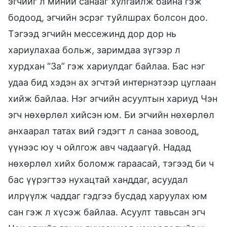
эгчийг л миний санааг хулгайлж байна гэж
бодоод, эгчийн эсрэг туйлшрах болсон доо.
Тэгээд эгчийн мессежинд дор дор нь
хариулахаа больж, заримдаа зүгээр л
хурдхан “За” гэж хариулдаг байлаа. Бас нэг
удаа бид хэдэн ах эгчтэй интернэтээр цуглаан
хийж байлаа. Нэг эгчийн асуултын хариуд Чэн
эгч нөхөрлөл хийсэн юм. Би эгчийн нөхөрлөл
анхаарал татах вий гэдэгт л санаа зовоод,
үүнээс юу ч ойлгож авч чадаагүй. Надад
нөхөрлөл хийх боломж гараасай, тэгээд би ч
бас үүрэгтээ нухацтай ханддаг, асуудал
илрүүлж чаддаг гэдгээ бусдад харуулах юм
сан гэж л хүсэж байлаа. Асуулт тавьсан эгч