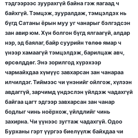
тэдгээрээс зуурахгүй байна гэж яагаад ч
байхгүй. Тэмцэж, зууралдаж, тэмцэлдэх нь
бүгд Сатаны ёрын муу уг чанарыг бэлгэдсэн
зан авир юм. Хүн болгон бүгд ялгаагүй, алдар
нэр, эд баялаг, байр суурийн төлөө ямар ч
үнээр хамаагүй тэмцэлдэж, барилцаж авч,
өрсөлддөг. Энэ зорилгод хүрэхээр
чармайхдаа хүмүүс завхарсан зан чанараа
илчилдэг. Тиймээс чи үнэнийг ойлгож, хүлээн
авдаггүй, зарчимд үндэслэн үйлдэж чадахгүй
байгаа цагт эдгээр завхарсан зан чанар
бодлыг чинь ноёрхож, үйлдлийг чинь
захирна. Чи үүнээс зугтаж чадахгүй. Одоо
Бурханы гэрт үүргээ биелүүлж байхдаа чи