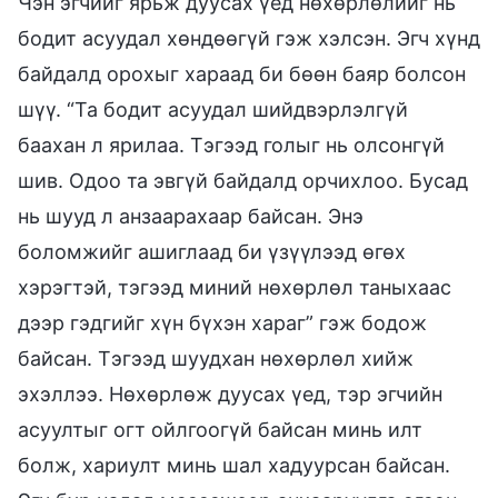
Чэн эгчийг ярьж дуусах үед нөхөрлөлийг нь
бодит асуудал хөндөөгүй гэж хэлсэн. Эгч хүнд
байдалд орохыг хараад би бөөн баяр болсон
шүү. “Та бодит асуудал шийдвэрлэлгүй
баахан л ярилаа. Тэгээд голыг нь олсонгүй
шив. Одоо та эвгүй байдалд орчихлоо. Бусад
нь шууд л анзаарахаар байсан. Энэ
боломжийг ашиглаад би үзүүлээд өгөх
хэрэгтэй, тэгээд миний нөхөрлөл таныхаас
дээр гэдгийг хүн бүхэн хараг” гэж бодож
байсан. Тэгээд шуудхан нөхөрлөл хийж
эхэллээ. Нөхөрлөж дуусах үед, тэр эгчийн
асуултыг огт ойлгоогүй байсан минь илт
болж, хариулт минь шал хадуурсан байсан.