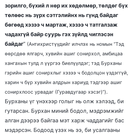
зорилго, бүхий л нөр их хөдөлмөр, төлдөг бүх
төлөөс нь зүрх сэтгэлийнх нь гүнд байдаг
бөгөөд хэзээ ч мартаж, хэзээ ч татгалзаж
чадахгүй байр суурь гэх зүйлд чиглэсэн
байдаг
”
(Антихристүүдийг илчлэх нь номын “Тэд
өөрсдөө ялгарч, хувийн ашиг сонирхол, амбицаа
хангахын тулд л үүргээ биелүүлдэг; тэд Бурханы
гэрийн ашиг сонирхлыг хэзээ ч бодолцон үздэггүй,
харин ч бүр хувийн алдрын хариуд тэдгээр ашиг
.
сонирхлоос урвадаг (Гуравдугаар хэсэг)”)
Бурханы үг үнэхээр голыг нь олж хэлээд, би
гутарсан. Бурхан миний бодол, мэдрэмжийг
алган дээрээ байгаа мэт харж чаддагийг бас
мэдэрсэн. Бодоод үзэх нь ээ, би усалгааны