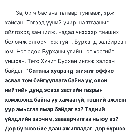
За, би ч бас энэ талаар тунгааж, эрж
хайсан. Тэгээд үүний учир шалтгааныг
ойлгоход замчилж, надад үнэхээр гэмших
боломж олгооч гэж гуйн, Бурханд залбирсан
юм. Нэг өдөр Бурханы үгийн нэг хэсгийг
уншсан. Төгс Хүчит Бурхан ингэж хэлсэн
байдаг: “
Сатаны хуаранд, жижиг оффис
эсвэл том байгууллага байна уу, олон
нийтийн дунд эсвэл засгийн газрын
хэмжээнд байна уу хамаагүй, тэдний ажлын
уур амьсгал ямар байдаг вэ? Тэдний
үйлдлийн зарчим, зааварчилгаа нь юу вэ?
Дор бүрнээ бие даан ажилладаг; дор бүрнээ