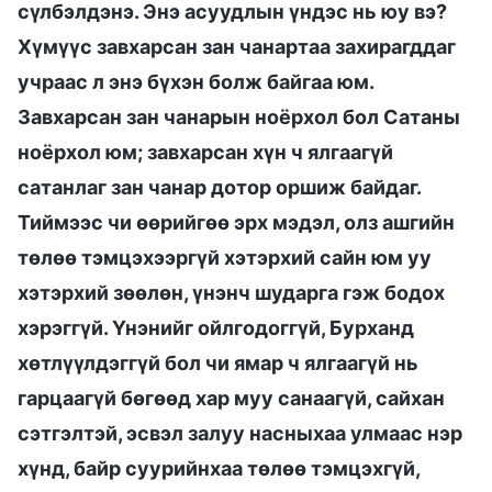
сүлбэлдэнэ. Энэ асуудлын үндэс нь юу вэ?
Хүмүүс завхарсан зан чанартаа захирагддаг
учраас л энэ бүхэн болж байгаа юм.
Завхарсан зан чанарын ноёрхол бол Сатаны
ноёрхол юм; завхарсан хүн ч ялгаагүй
сатанлаг зан чанар дотор оршиж байдаг.
Тиймээс чи өөрийгөө эрх мэдэл, олз ашгийн
төлөө тэмцэхээргүй хэтэрхий сайн юм уу
хэтэрхий зөөлөн, үнэнч шударга гэж бодох
хэрэггүй. Үнэнийг ойлгодоггүй, Бурханд
хөтлүүлдэггүй бол чи ямар ч ялгаагүй нь
гарцаагүй бөгөөд хар муу санаагүй, сайхан
сэтгэлтэй, эсвэл залуу насныхаа улмаас нэр
хүнд, байр суурийнхаа төлөө тэмцэхгүй,