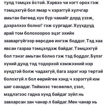
тулд тэмцэх ёстой. Хэрвээ чи нэгт орох гэж
тэмцэхгүй бол ямар ч хэрэггүй хулчгар
амьтан бөгөөд хүн бүр чамайг дорд үзэж,
дээрэлхэх болно!’ гэж сургадаг. Хүүхдүүд
арай том болохоороо эцэг эхийн
зааваргүйгээр өөрсдөө ингэж боддог. Тэд хаа
явсан газраа тэмцэлдэж байдаг. Тэмцэхгүй
бол тэнэг амьтан болно гэж тэд боддог. Бүлэг
хүний дунд тэд тодорхой хэмжээний нэр
хүндтэй болж чадахгүй, бага зэрэг нэр төртэй
болохгүй л бол өөрийгөө хэнд ч хэрэггүй юм
шиг санадаг. Тиймээс төсөөлөл, үзэл,
мэдлэгээс гадна хүнд байдаг зүйл нь
завхарсан зан чанар л байдаг. Мөн чанар нь