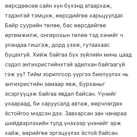
өөрсдөөсөө сайн хүн бүхэнд атаархаж,
тэдэнтэй тэмцэж, өөрсдийгөө харьцуулдаг.
Байр суурийн төлөө, бас өөрсдийгөө
өргөмжилж, онгирохын төлөө тэд хэнийг ч
уландаа гишгэж, дорд үзэж, гутаахаас
буцахгүй. Хийж байгаа бүх зүйлийн минь цаад
сэдэл антихристийнхтэй адилхан байгаагүй
гэж үү? Тийм зорилгоор үүргээ биелүүлэх нь
антихристийн замаар явж, Бурханыг
эсэргүүцэж байгаа явдал байсан. Үүнийг
ухаараад, би харуусалд автаж, өөрчлөгдөх
ёстойгоо мэдсэн дээ. Завхарсан зан чанараа
шийдвэрлэхийн тулд үнэхээр үнэнийг эрж
хайж, өөрийгөө эргэцүүлэх ёстой байсан.