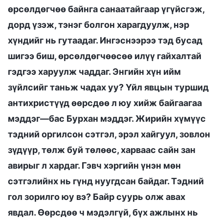
өрсөлдөгчөө байнга санаатайгаар үгүйсгэж,
дорд үзэж, тэнэг болгон харагдуулж, нэр
хүндийг нь гутаадаг. Ингэснээрээ тэд бусад
шигээ биш, өрсөлдөгчөөсөө илүү гайхалтай
гэдгээ харуулж чаддаг. Энгийн хүн ийм
зүйлсийг таньж чадах уу? Үйл явцын туршид
антихристүүд өөрсдөө л юу хийж байгаагаа
мэддэг—бас Бурхан мэддэг. Жирийн хүмүүс
тэдний оргилсон сэтгэл, эрэл хайгуул, зовлон
зүдүүр, төлж буй төлөөс, харваас сайн зан
авирыг л хардаг. Гэвч хэргийн үнэн мөн
сэтгэлийнх нь гүнд нуугдсан байдаг. Тэдний
гол зорилго юу вэ? Байр суурь олж авах
явдал. Өөрсдөө ч мэдэлгүй, бүх ажлынх нь