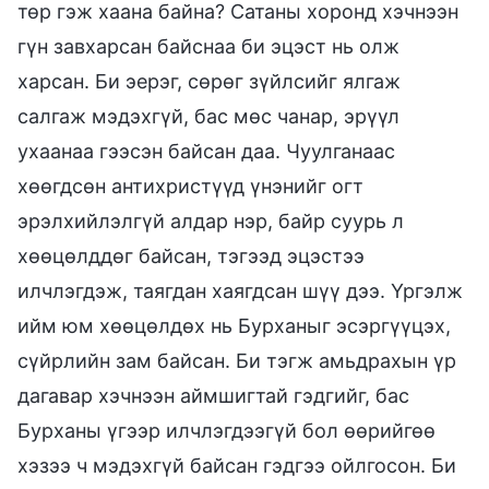
төр гэж хаана байна? Сатаны хоронд хэчнээн
гүн завхарсан байснаа би эцэст нь олж
харсан. Би эерэг, сөрөг зүйлсийг ялгаж
салгаж мэдэхгүй, бас мөс чанар, эрүүл
ухаанаа гээсэн байсан даа. Чуулганаас
хөөгдсөн антихристүүд үнэнийг огт
эрэлхийлэлгүй алдар нэр, байр суурь л
хөөцөлддөг байсан, тэгээд эцэстээ
илчлэгдэж, таягдан хаягдсан шүү дээ. Үргэлж
ийм юм хөөцөлдөх нь Бурханыг эсэргүүцэх,
сүйрлийн зам байсан. Би тэгж амьдрахын үр
дагавар хэчнээн аймшигтай гэдгийг, бас
Бурханы үгээр илчлэгдээгүй бол өөрийгөө
хэзээ ч мэдэхгүй байсан гэдгээ ойлгосон. Би