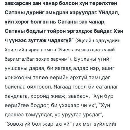
завхарсан зан чанар болсон хүн төрөлхтөн
Сатаны дүрийг амьдран харуулдаг. Үйлдэл,
үйл хэрэг болгон нь Сатаны зан чанар,
Сатаны бодлыг тойрон эргэлдэж байдаг. Хэн
ч үүнээс зугтаж чадахгүй
”
(Эцсийн өдрүүдийн
Христийн яриа номын “Биеэ авч явахдаа хүний
. Бурханы үгийг
баримталбал зохих зарчим”)
уншсаны дараа, би яагаад алдар нэр, ашиг
хонжооны төлөө өөрийн эрхгүй тэмцдэг
байснаа ойлгосон. Яагаад гэвэл би сатанлаг
хандлага, хоронд живж, завхарч, “Хүн бүр
өөрийгөө боддог, би үхэхээр чи үх”, “Хүн
дээшээ тэмүүлдэг, ус уруугаа урсдаг”,
“Зовохгүй бол жаргахгүй” гэх мэт зүйлсийг