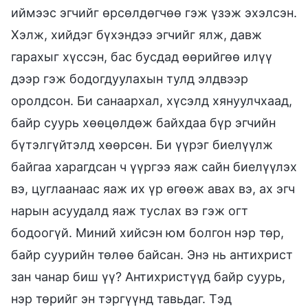
иймээс эгчийг өрсөлдөгчөө гэж үзэж эхэлсэн.
Хэлж, хийдэг бүхэндээ эгчийг ялж, давж
гарахыг хүссэн, бас бусдад өөрийгөө илүү
дээр гэж бодогдуулахын тулд элдвээр
оролдсон. Би санаархал, хүсэлд хянуулчхаад,
байр суурь хөөцөлдөж байхдаа бүр эгчийн
бүтэлгүйтэлд хөөрсөн. Би үүрэг биелүүлж
байгаа харагдсан ч үүргээ яаж сайн биелүүлэх
вэ, цуглаанаас яаж их үр өгөөж авах вэ, ах эгч
нарын асуудалд яаж туслах вэ гэж огт
бодоогүй. Миний хийсэн юм болгон нэр төр,
байр суурийн төлөө байсан. Энэ нь антихрист
зан чанар биш үү? Антихристүүд байр суурь,
нэр төрийг эн тэргүүнд тавьдаг. Тэд