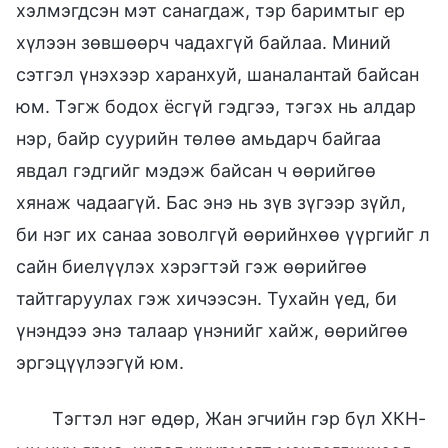
хэлмэгдсэн мэт санагдаж, тэр баримтыг ер
хүлээн зөвшөөрч чадахгүй байлаа. Миний
сэтгэл үнэхээр харанхуй, шаналантай байсан
юм. Тэгж бодох ёсгүй гэдгээ, тэгэх нь алдар
нэр, байр суурийн төлөө амьдарч байгаа
явдал гэдгийг мэдэж байсан ч өөрийгөө
хянаж чадаагүй. Бас энэ нь зүв зүгээр зүйл,
би нэг их санаа зоволгүй өөрийнхөө үүргийг л
сайн биелүүлэх хэрэгтэй гэж өөрийгөө
тайтгаруулах гэж хичээсэн. Тухайн үед, би
үнэндээ энэ талаар үнэнийг хайж, өөрийгөө
эргэцүүлээгүй юм.
Тэгтэл нэг өдөр, Жан эгчийн гэр бүл ХКН-