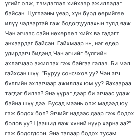
үгийг олж, тэмдэглэл хийхээр ажилладаг
байсан. Цуглааны үеэр, хүн бүрд өөрийгөө
илүү чадвартай гэж бодогдуулахын тулд яаж
Чэн эгчээс сайн нөхөрлөл хийх вэ гэдэгт
анхаардаг байсан. Гайхмаар нь, нэг өдөр
удирдагч бидэнд Чэн эгчийг бүлгийн
ахлагчаар ажиллах гэж байгаа гэлээ. Би мэл
гайхсан шүү. “Буруу сонсчхов уу? Чэн эгч
бүлгийн ахлагчаар ажиллах юм уу? Яахаараа
тэгдэг билээ? Энэ үүрэг дээр би эгчээс удаж
байна шүү дээ. Бусад маань олж мэдээд юу
гэж бодох бол? Эгчийг надаас дээр гэж бодох
болов уу? Цаашид яаж хүний нүүр харна аа?”
гэж бодогдсон. Энэ талаар бодох тусам