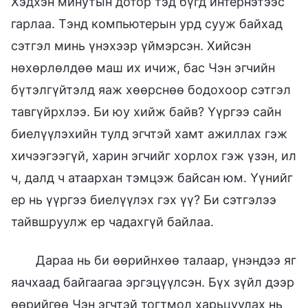
Хэдхэн минутын дотор тэд бүгд интернэтээс
гарлаа. Тэнд компьютерын урд сууж байхад
сэтгэл минь үнэхээр үймэрсэн. Хийсэн
нөхөрлөлдөө маш их ичиж, бас Чэн эгчийн
бүтэлгүйтэлд яаж хөөрснөө бодохоор сэтгэл
тавгүйрхлээ. Би юу хийж байв? Үүргээ сайн
биелүүлэхийн тулд эгчтэй хамт ажиллах гэж
хичээгээгүй, харин эгчийг хорлох гэж үзэн, ил
ч, далд ч атаархан тэмцэж байсан юм. Үүнийг
ер нь үүргээ биелүүлэх гэх үү? Би сэтгэлээ
тайвшруулж ер чадахгүй байлаа.
Дараа нь би өөрийнхөө талаар, үнэндээ яг
яачхаад байгаагаа эргэцүүлсэн. Бүх зүйл дээр
өөрийгөө Чэн эгчтэй тогтмол харьцуулах нь