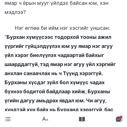
ямар ч ёрын мууг үйлдэх байсан юм, хэн
мэдлээ?
Нэг өглөө би ийм нэг хэсгийг уншсан:
“
Бурхан хүмүүсээс тодорхой тооны ажил
үүргийг гүйцэлдүүлэх юм уу ямар нэг агуу
үйл хэрэг биелүүлэх чадвартай байхыг
шаарддаггүй, тэд ямар нэг агуу үйл хэргийг
анхлан санаачлах нь ч Түүнд хэрэггүй.
Бурханы хүсдэг зүйл бол хүмүүс чадах
бүхнээ бодитой байдлаар хийж, Бурханы
үгийн дагуу амьдрах явдал юм. Чи агуу,
хүндтэй хүн байх нь Бурханд хэрэггүй, бас
ямар нэг гайхамшиг үзүүлэх ч хэрэггүй,