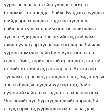
үүрэг авснаасаа хойш үүндээ онгирох
боломж гэж ханддаг байж. Бусдын асуудлыг
шийдвэрлэх явдлыг тэднээс хүндлэл,
сайшаал хүлээх далим болгон ашиглахыг
хүссэн. Удирдагч Чэн эгчийг надтай хамт
ажиллуулахаар хуваарилсны дараа би яаж
үүргээ хамтдаа сайн биелүүлж болох вэ
гэдэгт биш, харин эгчтэй өрсөлдөж, эгчтэй
өөрийгөө жишихэд анхаарсан. Ах эгч нар
тусламж эрэн хэнд ханддаг эсэх, бид хоёрын
хэн нь бусдын дунд илүү нэр төр, байр
суурьтай байгаа вэ гэдэгт л анхаарсан юм.
Чэн эгчийг хүн бүр хүндэлдгийг хараад би
аюулд орж, гадуурхагдсан мэт санагдаж,