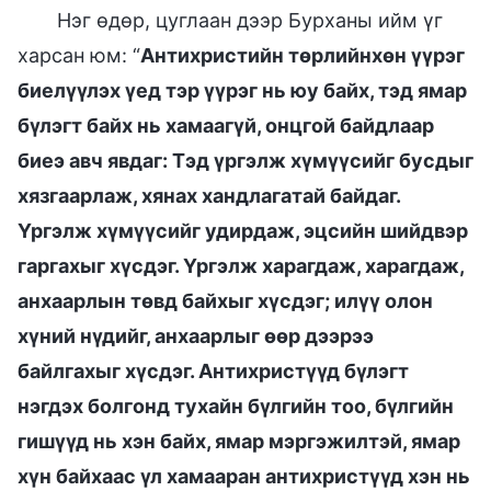
Нэг өдөр, цуглаан дээр Бурханы ийм үг
харсан юм: “
Антихристийн төрлийнхөн үүрэг
биелүүлэх үед тэр үүрэг нь юу байх, тэд ямар
бүлэгт байх нь хамаагүй, онцгой байдлаар
биеэ авч явдаг: Тэд үргэлж хүмүүсийг бусдыг
хязгаарлаж, хянах хандлагатай байдаг.
Үргэлж хүмүүсийг удирдаж, эцсийн шийдвэр
гаргахыг хүсдэг. Үргэлж харагдаж, харагдаж,
анхаарлын төвд байхыг хүсдэг; илүү олон
хүний нүдийг, анхаарлыг өөр дээрээ
байлгахыг хүсдэг. Антихристүүд бүлэгт
нэгдэх болгонд тухайн бүлгийн тоо, бүлгийн
гишүүд нь хэн байх, ямар мэргэжилтэй, ямар
хүн байхаас үл хамааран антихристүүд хэн нь