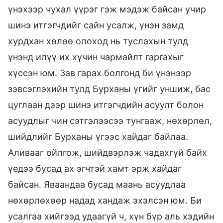
үнэхээр чухал үүрэг гэж мэдэж байсан учир
шинэ итгэгчдийг сайн усалж, үнэн замд
хурдхан хөлөө олоход нь туслахын тулд
үнэнд илүү их хүчин чармайлт гаргахыг
хүссэн юм. Зав гарах болгонд би үнэнээр
зэвсэглэхийн тулд Бурханы үгийг уншиж, бас
цуглаан дээр шинэ итгэгчдийн асуулт болон
асуудлыг чин сэтгэлээсээ тунгааж, нөхөрлөл,
шийдлийг Бурханы үгээс хайдаг байлаа.
Аливааг ойлгож, шийдвэрлэж чадахгүй байх
үедээ бусад ах эгчтэй хамт эрж хайдаг
байсан. Яваандаа бусад маань асуудлаа
нөхөрлөхөөр надад хандаж эхэлсэн юм. Би
усалгаа хийгээд удаагүй ч, хүн бүр аль хэдийн