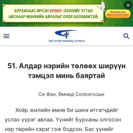
51. Алдар нэрийн төлөөх ширүүн тэмцэл минь баяртай
51. Алдар нэрийн төлөөх ширүүн
тэмцэл минь баяртай
Си Фан, Өмнөд Солонгосын
Хоёр жилийн өмнө би шинэ итгэгчдийг
услах үүрэг авлаа. Үүнийг Бурханы олгосон
нэр төрийн хэрэг гэж бодсон. Бас үүнийг