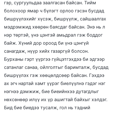
гэр, сургуульдаа заалгасан байсан. Тийм
болохоор ямар ч бүлэгт орлоо гэсэн бусдад
бишрүүлэхийг хүсэж, бишрүүлж, сайшаалгах
мэдрэмжид хөөрөн баясдаг байсан. Энэ нь л
нэр төртэй, үнэ цэнтэй амьдрал гэж боддог
байж. Хүний дор ороод би үнэ цэнгүй
санагдаж, нүүр хийх газаргүй болсон.
Бурханы гэрт үүргээ гүйцэтгэхдээ би эдгээр
сатанлаг санаа, ойлголтыг баримталж, бусдад
бишрүүлэх гэж хөөцөлдсөөр байсан. Гэхдээ
ах эгч нартай хамт үүрэг биелүүлнэ гэдэг нэг
нэгнээ дэмжиж, бие биеийнхээ дутагдлыг
нөхсөнөөр илүү их үр ашигтай байхыг хэлдэг.
Бид бие биедээ тусалж, гол нь тэдний