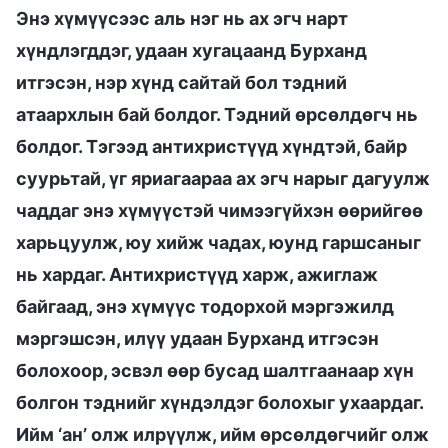
Энэ хүмүүсээс аль нэг нь ах эгч нарт
хүндлэгддэг, удаан хугацаанд Бурханд
итгэсэн, нэр хүнд сайтай бол тэдний
атаархлын бай болдог. Тэдний өрсөлдөгч нь
болдог. Тэгээд антихристүүд хүндтэй, байр
суурьтай, үг яриагаараа ах эгч нарыг дагуулж
чаддаг энэ хүмүүстэй чимээгүйхэн өөрийгөө
харьцуулж, юу хийж чадах, юунд гаршсаныг
нь хардаг. Антихристүүд харж, ажиглаж
байгаад, энэ хүмүүс тодорхой мэргэжилд
мэргэшсэн, илүү удаан Бурханд итгэсэн
болохоор, эсвэл өөр бусад шалтгаанаар хүн
болгон тэднийг хүндэлдэг болохыг ухаардаг.
Ийм ‘ан’ олж илрүүлж, ийм өрсөлдөгчийг олж