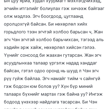
ын цуу яриа, худал хуурмагт мэхлэгдчихээд,
эгчийн итгэлийг болиулах гэж хичээж байгааг
олж мэдлээ. Эгч боогдоод, цуглаанд
оролцохгүй байсан. Би нөхөрлөл хийх
горьдлого тээн эгчтэй холбоо барьсан ч, Жан
эгч Чэн эгчтэй холбоо барьчихсан, тэгээд аль
хэдийн эрж хайж, нөхөрлөл хийсэн гэлээ.
Үүнийг сонсоод би жаахан гутарсан. Жан эгч
асуудлынхаа талаар үргэлж надад ханддаг
байсан, гэтэл одоо оронд нь шууд л Чэн эгч
рүү гүйж байлаа. Эгч намайг тийм ч сайнгүй
гэж бодсон юм болов уу? Хүн бүр миний
талаарх бүхнийг мартах гэж байна уу? Ингэж
бодоод үнэхээр найдлага тасарсан. Би Чэн