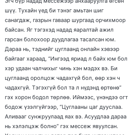
Эгч бүр надад мессежээр анхааруулга өгсөн
шүү. Тухайн үед би тэнэг амьтан шиг
санагдаж, газрын гаваар шургаад орчихмоор
байсан. Яг тэгэхэд надад яаралтай ажил
гарсан болохоор дуудлагаа тасалсан юм.
Дараа нь, тэднийг цуглаанд онлайн хэвээр
байгааг хараад, “Ингээд яриад л байх юм бол
хэр удаан чалчихыг чинь хэн мэдэх вэ. Би
цуглаанд оролцож чадахгүй бол, өөр хэн ч
чадахгүй. Тэгэхгүй бол та л нүдэнд өртөнө”
гэх хорон бодол төрлөө. Иймээс, үнэндээ огт
бодож үзэлгүйгээр, “Цуглааны цаг дууслаа.
Аливааг сунжруулаад яах вэ. Асуудлаа дараа
нь хэлэлцэж болно” гэх мессеж явуулсан.