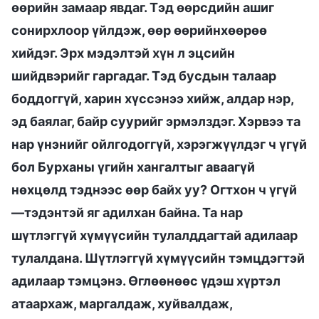
өөрийн замаар явдаг. Тэд өөрсдийн ашиг
сонирхлоор үйлдэж, өөр өөрийнхөөрөө
хийдэг. Эрх мэдэлтэй хүн л эцсийн
шийдвэрийг гаргадаг. Тэд бусдын талаар
боддоггүй, харин хүссэнээ хийж, алдар нэр,
эд баялаг, байр суурийг эрмэлздэг. Хэрвээ та
нар үнэнийг ойлгодоггүй, хэрэгжүүлдэг ч үгүй
бол Бурханы үгийн хангалтыг аваагүй
нөхцөлд тэднээс өөр байх уу? Огтхон ч үгүй
—тэдэнтэй яг адилхан байна. Та нар
шүтлэггүй хүмүүсийн тулалддагтай адилаар
тулалдана. Шүтлэггүй хүмүүсийн тэмцдэгтэй
адилаар тэмцэнэ. Өглөөнөөс үдэш хүртэл
атаархаж, маргалдаж, хуйвалдаж,