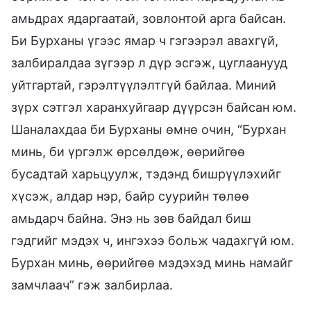
амьдрах ядаргаатай, зовлонтой арга байсан.
Би Бурханы үгээс ямар ч гэгээрэл авахгүй,
залбиралдаа зүгээр л дүр эсгэж, цуглаанууд
уйтгартай, гэрэлтүүлэлтгүй байлаа. Миний
зүрх сэтгэл харанхуйгаар дүүрсэн байсан юм.
Шаналахдаа би Бурханы өмнө очин, “Бурхан
минь, би үргэлж өрсөлдөж, өөрийгөө
бусадтай харьцуулж, тэдэнд бишрүүлэхийг
хүсэж, алдар нэр, байр суурийн төлөө
амьдарч байна. Энэ нь зөв байдал биш
гэдгийг мэдэх ч, ингэхээ больж чадахгүй юм.
Бурхан минь, өөрийгөө мэдэхэд минь намайг
замчлаач” гэж залбирлаа.