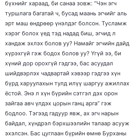
бүхнийг хараад, би санаа зовж: “Чэн эгч
туршлага багатай ч, бусад маань эгчийг аль
эрт маш өндрөөр үнэлдэг болсон. Тусламж
хэрэг болох үед тэд надад биш, эгчид л
хандаж эхлэх болов уу? Намайг эгчийн дайд
хүрэхгүй гэж бодох болов уу? Үгүй ээ, би
хүний дор орохгүй гэдгээ, бас асуудал
шийдвэрлэх чадвартай хэвээр гэдгээ хүн
бүрд харуулахын тулд илүү шаргуу ажиллах
ёстой. Энэ л хүн бүрийн сэтгэл дэх орон
зайгаа авч үлдэх цорын ганц арга” гэж
бодлоо. Тэгээд гадуур явж, ах эгч нарын
байдал, хүндрэл бэрхшээлийн талаар асууж
эхэлсэн. Бас цуглаан бүрийн өмнө Бурханы