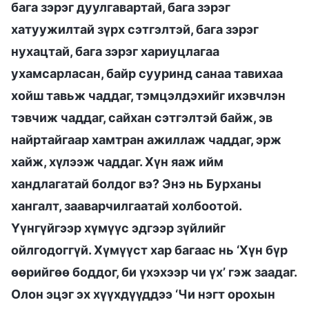
бага зэрэг дуулгавартай, бага зэрэг
хатуужилтай зүрх сэтгэлтэй, бага зэрэг
нухацтай, бага зэрэг хариуцлагаа
ухамсарласан, байр сууринд санаа тавихаа
хойш тавьж чаддаг, тэмцэлдэхийг ихэвчлэн
тэвчиж чаддаг, сайхан сэтгэлтэй байж, эв
найртайгаар хамтран ажиллаж чаддаг, эрж
хайж, хүлээж чаддаг. Хүн яаж ийм
хандлагатай болдог вэ? Энэ нь Бурханы
хангалт, зааварчилгаатай холбоотой.
Үүнгүйгээр хүмүүс эдгээр зүйлийг
ойлгодоггүй. Хүмүүст хар багаас нь ‘Хүн бүр
өөрийгөө боддог, би үхэхээр чи үх’ гэж заадаг.
Олон эцэг эх хүүхдүүддээ ‘Чи нэгт орохын