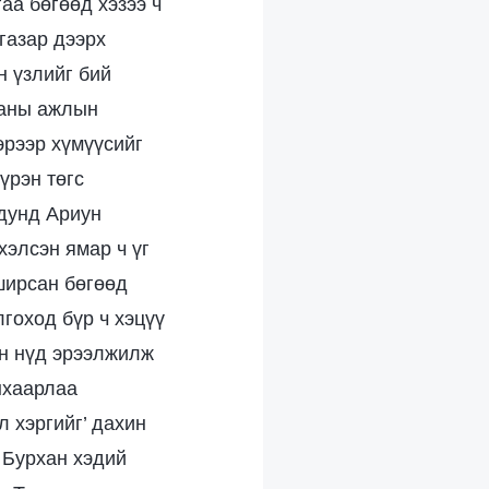
аа бөгөөд хэзээ ч
газар дээрх
 үзлийг бий
рханы ажлын
эрээр хүмүүсийг
үрэн төгс
 дунд Ариун
хэлсэн ямар ч үг
ширсан бөгөөд
лгоход бүр ч хэцүү
йн нүд эрээлжилж
нхаарлаа
 хэргийг’ дахин
 Бурхан хэдий