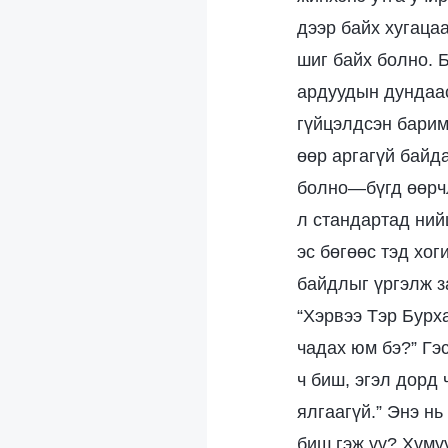
дээр байх хугаца
шиг байх болно. 
ардуудын дундаас
гүйцэлдсэн барим
өөр аргагүй байда
болно—бүгд өөрчл
л стандартад нийц
эс бөгөөс тэд хо
байдлыг үргэлж з
“Хэрвээ Тэр Бурх
чадах юм бэ?” Гэс
ч биш, эгэл дорд
ялгаагүй.” Энэ н
биш гэж үү? Хүмү