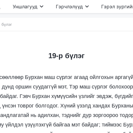
д
Уншлагууд
Гэрчлэлүүд
Гэрэл зургий
 бүлэг
19-р бүлэг
сөөллөөр Бурхан маш сүрлэг агаад ойлгохын аргагүй
 дунд оршин суудаггүй мэт, Тэр маш сүрлэг болохоор
айдаг. Гэвч Бурхан хүмүүсийн үзлийг эвдэж, бүгдийг
 үнсэн товрог болгодог. Хүний үзэлд хандах Бурхан
хандлагатай нь адилхан, тэднийг дур зоргоороо тодо
иу үйлдэл үзүүлэхгүй байгаа мэт байдаг; тиймээс Бу