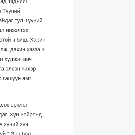
ад тэднийг
н Түүний
байдаг тул Түүний
эл инээлгэх
отой ч биш. Харин
лж, дахин хэзээ ч
н хүлээн авч
га элсэн чихэр
р гашуун амт
болж орчлон
даг. Хүн нойронд
ч хүний хүч
үй.” Энэ бол