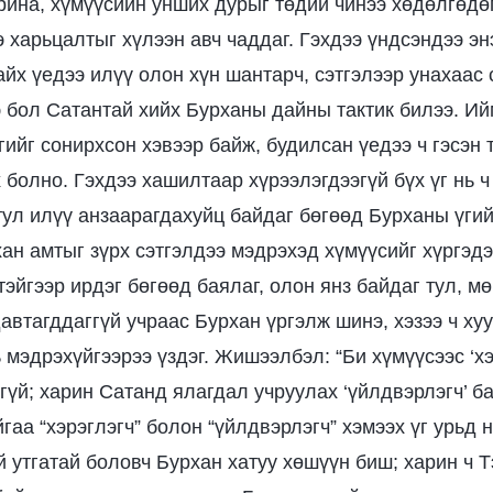
рина, хүмүүсийн унших дурыг төдий чинээ хөдөлгөдөг
э харьцалтыг хүлээн авч чаддаг. Гэхдээ үндсэндээ эн
айх үедээ илүү олон хүн шантарч, сэтгэлээр унахаас
э бол Сатантай хийх Бурханы дайны тактик билээ. Ий
гийг сонирхсон хэвээр байж, будилсан үедээ ч гэсэн 
болно. Гэхдээ хашилтаар хүрээлэгдээгүй бүх үг нь ч 
тул илүү анзаарагдахуйц байдаг бөгөөд Бурханы үгий
ан амтыг зүрх сэтгэлдээ мэдрэхэд хүмүүсийг хүргэдэ
тэйгээр ирдэг бөгөөд баялаг, олон янз байдаг тул, м
давтагддаггүй учраас Бурхан үргэлж шинэ, хэзээ ч ху
 мэдрэхүйгээрээ үздэг. Жишээлбэл: “Би хүмүүсээс ‘хэ
гүй; харин Сатанд ялагдал учруулах ‘үйлдвэрлэгч’ ба
гаа “хэрэглэгч” болон “үйлдвэрлэгч” хэмээх үг урьд 
й утгатай боловч Бурхан хатуу хөшүүн биш; харин ч 