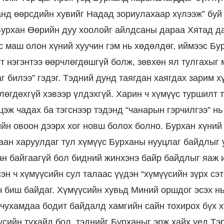
анд өөрсдийн хувийг Надад зориулахаар хүлээж” буй
Бурхан Өөрийн дуу хоолойг айлдсаны дараа Хятад д
 маш олон хүний хуучин гэм нь хөдөлдөг, иймээс Бу
т нэгэнтээ өөрчлөгдөшгүй болж, зөвхөн ял тулгахыг 
г билээ” гэдэг. Тэдний дунд таягдан хаягдах зарим х
өгдөхгүй хэвээр үлдэхгүй. Харин ч хүмүүс туршилт 
эж чадах ба тэгснээр тэдэнд “чанарын гэрчилгээ” нь
гийн овоон дээрх хог новш болох болно. Бурхан хүний
аан харуулдаг тул хүмүүс Бурханы нууцлаг байдлыг 
ан байгаагүй бол бидний жинхэнэ байр байдлыг яаж 
эн ч хүмүүсийн сул талаас үүдэн “хүмүүсийн зүрх сэт
 ч биш байдаг. Хүмүүсийн хувьд Миний оршдог эсэх нь
ь чухамдаа бодит байдалд хамгийн сайн тохирох бүх 
үсийн тухайд бол, тэднийг Бурханыг эрж хайх үед Тэ