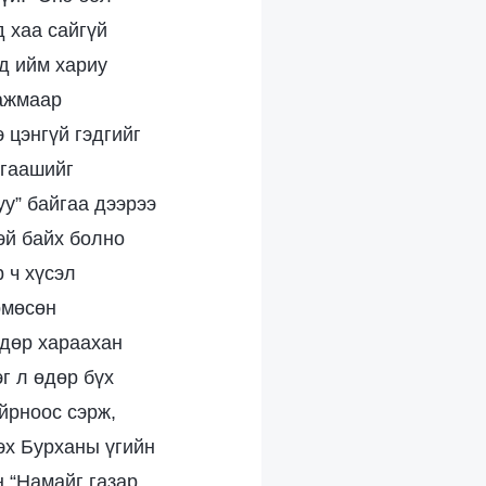
 хаа сайгүй
д ийм хариу
аажмаар
 цэнгүй гэдгийг
ргаашийг
уу” байгаа дээрээ
тэй байх болно
 ч хүсэл
рмөсөн
өдөр хараахан
г л өдөр бүх
йрноос сэрж,
эх Бурханы үгийн
н “Намайг газар