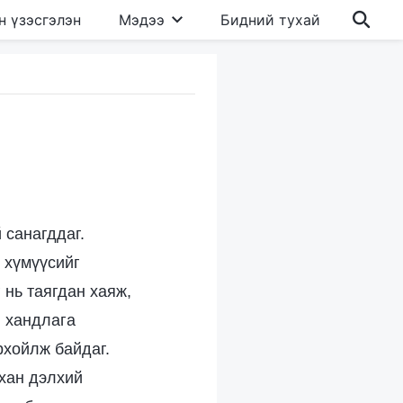
н үзэсгэлэн
Мэдээ
Бидний тухай
 санагддаг.
 хүмүүсийг
 нь таягдан хаяж,
ы хандлага
рхойлж байдаг.
рхан дэлхий