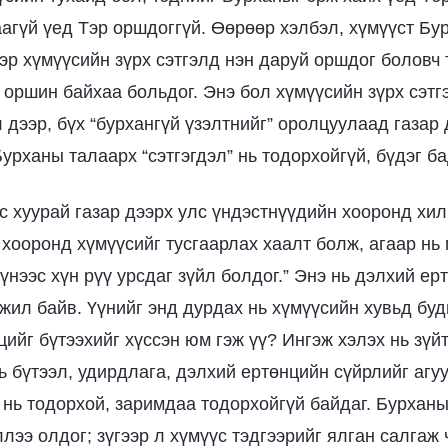
аагүй үед Тэр оршдоггүй. Өөрөөр хэлбэл, хүмүүст Б
ээр хүмүүсийн зүрх сэтгэлд нэн даруй оршдог боловч 
 оршин байхаа больдог. Энэ бол хүмүүсийн зүрх сэтг
дээр, бүх “бурхангүй үзэлтнийг” оролцуулаад газар 
урханы талаарх “сэтгэгдэл” нь тодорхойгүй, бүдэг ба
с хуурай газар дээрх улс үндэстнүүдийн хооронд хил
 хооронд хүмүүсийг тусгаарлах хаалт болж, агаар нь 
үнээс хүн рүү урсдаг зүйл болдог.” Энэ нь дэлхий ер
жил байв. Үүнийг энд дурдах нь хүмүүсийн хувьд бу
цийг бүтээхийг хүссэн юм гэж үү? Ингэж хэлэх нь зүй
ь бүтээл, удирдлага, дэлхий ертөнцийн сүйрлийг агуу
 нь тодорхой, заримдаа тодорхойгүй байдаг. Бурханы
лээ олдог; зүгээр л хүмүүс тэдгээрийг ялган салгаж 