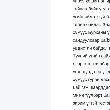
чинээ хошигнон я
тайван байх үедэ
үгийг ойлгохгүй б
төлөө байдаг. Эн
хүмүүс Бурханы ү
хандуулсаар байх 
увдистай байдаг 
Түүний үгийн сайх
асар олон хэлбэр
үгэн дунд нэр үг 
хүмүүс гурав дахь
бай гэж шаарддаг
Энэ өгүүлбэрт бай
зарим үгтэй төстэ