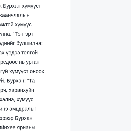
а Бурхан хүмүүст
н хаанчлалын
мжтой хүмүүс
лна. “Тэнгэрт
тэднийг булшилна;
ах үедээ толгой
рсдөөс нь урган
гүй хүмүүст оноох
й. Бурхан: “Та
рч, харанхуйн
 хэлнэ, хүмүүс
шинэ амьдралыг
хэрээр Бурхан
рийнхөө ярианы