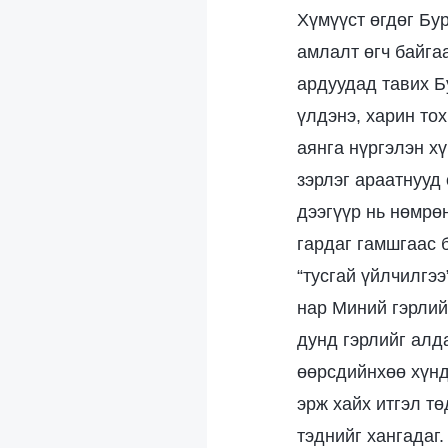
Хүмүүст өгдөг Бу
амлалт өгч байга
ардуудад тавих 
үлдэнэ, харин тох
аянга нүргэлэн х
зэрлэг араатнууд
дээгүүр нь нөмрө
гардаг гамшгаас 
“тусгай үйлчилгээ
нар Миний гэрлий
дунд гэрлийг алда
өөрсдийнхөө хүнд
эрж хайх итгэл тө
тэднийг хангадаг