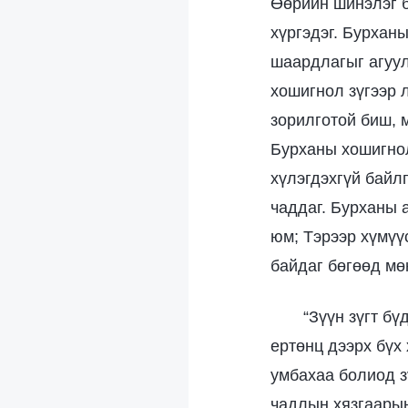
Өөрийн шинэлэг 
хүргэдэг. Бурханы
шаардлагыг агуулд
хошигнол зүгээр 
зорилготой биш, 
Бурханы хошигнол
хүлэгдэхгүй байлг
чаддаг. Бурханы 
юм; Тэрээр хүмүү
байдаг бөгөөд мө
“Зүүн зүгт бү
ертөнц дээрх бүх 
умбахаа болиод з
чадлын хязгаарын