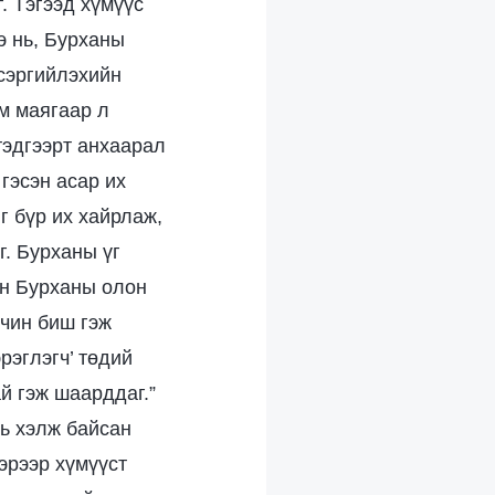
. Тэгээд хүмүүс
э нь, Бурханы
 сэргийлэхийн
м маягаар л
тэдгээрт анхаарал
гэсэн асар их
г бүр их хайрлаж,
г. Бурханы үг
өн Бурханы олон
учин биш гэж
рэглэгч’ төдий
й гэж шаарддаг.”
нь хэлж байсан
Тэрээр хүмүүст