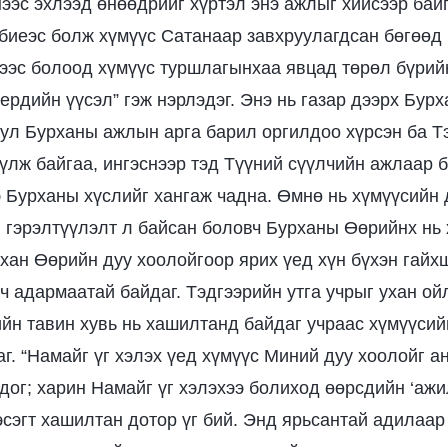
нээс эхлээд өнөөдрийг хүртэл энэ ажлыг хийсээр байг
 биеэс болж хүмүүс Сатанаар завхруулагдсан бөгөөд 
эс болоод хүмүүс туршлагынхаа явцад төрөл бүрийн
“ердийн үүсэл” гэж нэрлэдэг. Энэ нь газар дээрх Бу
тул Бурханы ажлын арга барил оргилдоо хүрсэн ба Т
үлж байгаа, ингэснээр тэд Түүний сүүлчийн ажлаар б
э Бурханы хүслийг хангаж чадна. Өмнө нь хүмүүсийн
, гэрэлтүүлэлт л байсан боловч Бурханы Өөрийнх нь 
рхан Өөрийн дуу хоолойгоор ярих үед хүн бүхэн гайх
ч адармаатай байдаг. Тэдгээрийн утга учрыг ухан ой
ийн тавин хувь нь хашилтанд байдаг учраас хүмүүси
аг. “Намайг үг хэлэх үед хүмүүс Миний дуу хоолойг а
дог; харин Намайг үг хэлэхээ болиход өөрсдийн ‘ажил
хэсэгт хашилтан дотор үг бий. Энд ярьсантай адилаар