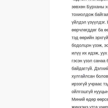
зөвхөн Бурханы х
тохиолдож байгаа
үйлдэл үзүүлдэг.
өөрчлөгддөг ба ө
тэд өөрийн эрхгү
бодолцон үзэж, э
илүү их идэж, уух
гэсэн үзэл санаа
байдаггүй. Дэлхи
хулгайлсан болов
ирээгүй учраас тэ
ойлгошгүй нууцын
Миний өдөр өөрсө
жинхэнэ утга учир