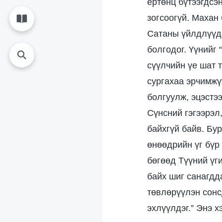
ертөнц бүтээгдсэ
зогсоогүй. Махан
Сатаны үйлдлүүдэ
болгодог. Үүнийг 
сүүлчийн үе шат 
сургахаа эрчимжү
болгуулж, эцэстэ
Сүнсний гэгээрэл
байхгүй байв. Бу
өнөөдрийн үг бүр 
бөгөөд Түүний үг
байх шиг санагдд
төвлөрүүлэн сонс
эхлүүлдэг.” Энэ 