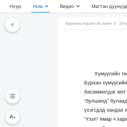
Нүүр
Ном
Видео
Магтан дуунуу
Бурханы илрэлт ба ажил
19-р
Хүмүүсийн тө
Бурхан хүмүүсийн
басамжилдаг мэт б
“булшинд” булаад
үхэгсдэд хандах 
“Үзэл” ямар ч хар