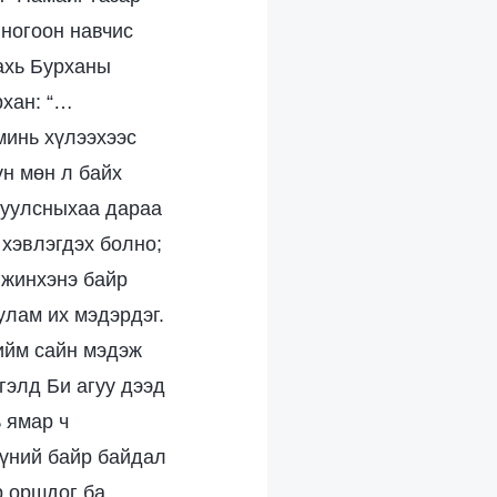
 ногоон навчис
ахь Бурханы
рхан: “…
минь хүлээхээс
үн мөн л байх
туулсныхаа дараа
 хэвлэгдэх болно;
 жинхэнэ байр
улам их мэдэрдэг.
ийм сайн мэдэж
гэлд Би агуу дээд
 ямар ч
хүний байр байдал
р оршдог ба