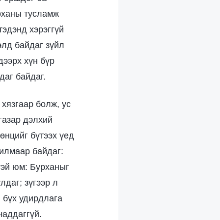
урханы тусламж
тэдэнд хэрэггүй
элд байдаг зүйл
дээрх хүн бүр
даг байдаг.
 хязгаар болж, ус
газар дэлхий
төнцийг бүтээх үед
дилмаар байдаг:
тэй юм: Бурханыг
лдаг; зүгээр л
 бүх удирдлага
чаддаггүй.