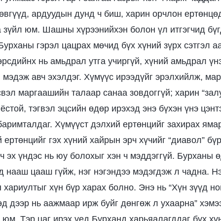
өвгүүд, ардуудын дунд ч биш, харин орчлон ертөнцөд
 зүйл юм. Шашны хүрээнийхэн болон үл итгэгчид бүг
 Бурханы гэрэл цацрах мөчид бүх хүний зүрх сэтгэл 
өрсдийнх нь амьдрал утга учиргүй, хүний амьдрал үнэ
й мэдэж авч эхэлдэг. Хүмүүс ирээдүйг эрэлхийлж, ма
свэл маргаашийн талаар санаа зовдоггүй; харин “зал
 ёстой, тэгвэл эцсийн өдөр ирэхэд энэ бүхэн үнэ цэн
 баримталдаг. Хүмүүст дэлхий ертөнцийг захирах ямар
й ертөнцийг гэх хүний хайрын эрч хүчийг “диавол” бү
ч эх үндэс нь юу болохыг хэн ч мэддэггүй. Бурханы 
д нааш цааш гүйж, нэг нэгэндээ мэдэгдэж л чадна. Нэ
 хариултыг хүн бүр харах болно. Энэ нь “Хүн зүүд но
д дээр нь аажмаар ирж буйг дөнгөж л ухаарна” хэмэ
 юм. Тэр цаг ирэх үед Бурханд харьяалагддаг бүх хү