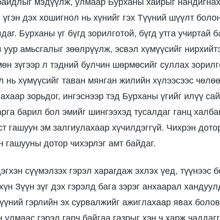
байдлыг мэдүүлж, улмаар Бурханы хайрыг нандигнах
 үгэн дэх хошигнол нь хүнийг гэх Түүний шүүлт боло
аг. Бурханы үг бүгд зорилготой, бүгд утга учиртай 
л уур амьсгалыг зөөлрүүлж, эсвэл хүмүүсийг нирхийт
мөн зүгээр л тэдний булчин шөрмөсийг суллах зорилг
 нь хүмүүсийг таван мянган жилийн хүлээсээс чөлөө
ахаар зорьдог, ингэснээр тэд Бурханы үгийг илүү сай
арга барил бол эмийг шингээхэд тусалдаг ганц халба
ст гашуун эм залгиулахаар хүчилдэггүй. Чихрэн дото
н гашууны дотор чихэрлэг амт байдаг.
дэгхэн сүүмэлзэх гэрэл харагдаж эхлэх үед, түүнээс 
хүн Зүүн зүг дэх гэрэлд бага зэрэг анхаарал хандуул
үүний гэрлийн эх сурвалжийг ажиглахаар явах болов
 улмаас гэрэл гарч байгаа газрыг хэн ч харж чаддагг