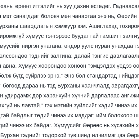
рханы ерөөл итгэлийг нь зуу дахин өсгөдөг. Гаднааса
а мэт санагддаг боловч мөн чанартаа энэ нь, Өөрий
Бурханы шаардлагын хэмжүүр юм. Ашиглахад тохиро
иромжгүй хүмүүс тэнгэрээс буудаг гай гамшигт залгиу
үмүүсийг ниргэн унагана; өндөр уулс нуран унахдаа 
 өлссөндөө тэднийг залгина; далай тэнгис давлагаал
н авна. Хүмүүс хоорондоо хөнөөн тэмцэлдэх үедээ өө
болж бүгд сүйрлээ эрнэ.” Энэ бол стандартад нийцдэг
” бөгөөд дараа нь тэд Бурханы хаанчлалд аврагдахгү
н удирдамж дор харанхуйн хүчний дарлалаас ангижи
хгүй нь лавтай.” гэх мэтийн зүйлсийг хэдий чинээ их
тэй байдлыг төдий чинээ их мэддэг; ийм болохоор 
дий чинээ их байдаг. Хүмүүсийг Өөрөөс нь хүсэхийн 
. Бурхан тэднийг тодорхой түвшинд илчилмэгцээ Өө