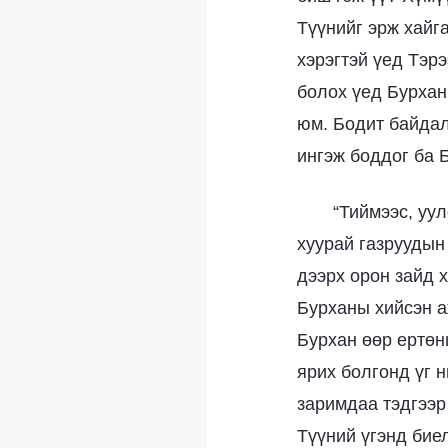
Түүнийг эрж хайг
хэрэгтэй үед Тэр
болох үед Бурхан
юм. Бодит байдал 
ингэж боддог ба Б
“Тиймээс, уул
хуурай газруудын
дээрх орон зайд х
Бурханы хийсэн а
Бурхан өөр ертөн
ярих болгонд үг н
заримдаа тэдгээр
Түүний үгэнд биел