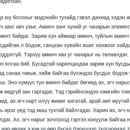
 адилхан.
ар юу болохыг мэдэхийн тухайд гэвэл дахиад хэдэн 
 занг авч үзье. Аминч занг хүний уг чанарын элемен
мент байдаг. Зарим хүн аймаар аминч, туйлын аминч
рсдийгөө л бодож, ганцхан хувийн ашиг хонжоог хайд
оддоггүй. Тэрхүү аминч зан уг чанарыг нь төлөөлдөг.
вч ялгаа бий. Бусадтай харилцахдаа зарим хүн бусды
д санаа тавьж, хийж байгаа бүхэндээ бусдыг бодож 
ш. Энэ хүмүүс тун аминч байдаг бөгөөд ах, эгч нарыг
 өөдгүй зан гаргадаг. Тэд гэрийнхэндээ хамгийн том
өд, ах эгч нарт илүү жижиг аягатай, арай амт муутай 
 ирэх үед тэд маш тухтай байлгадаг. Харин ах, эгч 
даг. Ах, эгч нарыг зочлоход гэртээ хонуулж байгаа н
ч нар өвдөх ч юм уу өөр бусад бэрхшээл тулгарахад 