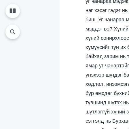
уг чанараа мэдэж 
нэг хэсэг гэдэг н
биш. Уг чанараа 
мэддэг вэ? Хүний 
хүний сонирхлоос
хүмүүсийг тун их
байхад зарим нь т
ямар уг чанартай
үнэхээр шүтдэг б
хөдлөл, инээмсэг
бүр өмсдөг бүхний
түвшинд шүтэх нь
шүтлэггүй хүний з
сэтгэлд нь Бурхан