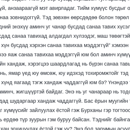
гүй, анзаараагүй мэт авирладаг. Тийм хүмүүс бусдыг о
наа зовнидоггүй. Тэд зөвхөн өөрсдөдөө болон төрөл
дний энэхүү аминч уг чанар бусдад санаа тавих хүсэ
сдад санаа тавихад алдагдал хүлээдэг, маш төвөгтэй 
 хүн бусдад хэрхэн санаа тавихаа мэддэггүй” хэмээн
рвээ яаж санаа тавихаа мэддэггүй юм бол аминч хүмү
йн хандаж, хэрэгцээ шаардлагад нь бүрэн санаа тав
 нь, ямар үед юу өмсөж, юу идэхэд тохиромжтойг тэд
 хүнд яагаад тэгж хандаж чаддаггүй юм бэ? Үнэндээ 
аминч, жигшүүртэй байдаг. Энэ нь уг чанараар нь тод
дад шударгаар хандаж чаддаггүй. Бас ёрын муугийн 
г хүмүүсийг зайлуулах ёстой гэж Бурханы гэр тогтоо
ь ердөө түр зуурын гэм буруу байсан. Тэднийг байнг
лхан зохицуулах ёстой гэж үү? Энэ бол зарчмын асуу