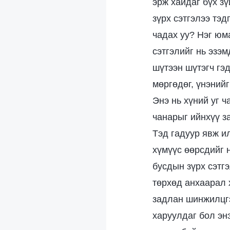
эрж хайдаг бүх зү
зүрх сэтгэлээ тэд
чадах уу? Нэг юм
сэтгэлийг нь эзэ
шүтээн шүтэгч гэ
мөргөдөг, үнэнийг
Энэ нь хүний уг ч
чанарыг ийнхүү з
Тэд гадуур явж и
хүмүүс өөрсдийг 
бусдын зүрх сэтгэ
төрхөд анхаарал 
задлан шинжилцгэ
харуулдаг бол энэ