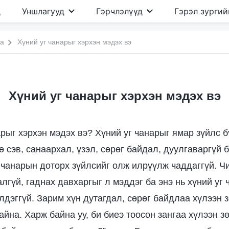
д
Уншлагууд
Гэрчлэлүүд
Гэрэл зургий
иа
Хүний уг чанарыг хэрхэн мэдэх вэ
Хүний уг чанарыг хэрхэн мэдэх вэ
арыг хэрхэн мэдэх вэ? Хүний уг чанарыг ямар зүйлс 
ө сэв, санаархал, үзэл, сөрөг байдал, дуулгаваргүй
 чанарын доторх зүйлсийг олж илрүүлж чаддаггүй. Чи
лгүй, гаднах давхаргыг л мэддэг ба энэ нь хүний уг 
лдэггүй. Зарим хүн дутагдал, сөрөг байдлаа хүлээн з
йна. Харж байна уу, би биеэ тоосон зангаа хүлээн з