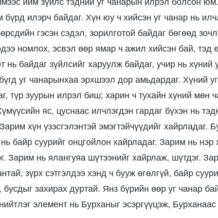
ймээс ийм зүйлс тэдний уг чанарын илрэл болсон юм.
 бүрд илэрч байдаг. Хүн юу ч хийсэн уг чанар нь илч
өрсдийн гэсэн сэдэл, зорилготой байдаг бөгөөд зочл
эдээ номлох, эсвэл өөр ямар ч ажил хийсэн бай, тэд 
т нь байдаг зүйлсийг харуулж байдаг, учир нь хүний 
 бүгд уг чанарынхаа эрхшээл дор амьдардаг. Хүний у
аг, түр зуурын илрэл биш; харин ч тухайн хүний мөн 
үмүүсийн яс, цуснаас илчлэгдэн гардаг бүхэн нь тэдн
 Зарим хүн үзэсгэлэнтэй эмэгтэйчүүдийг хайрладаг. Б
нь байр суурийг онцгойлон хайрладаг. Зарим нь нэр 
г. Зарим нь ялангуяа шүтээнийг хайрлаж, шүтдэг. Зар
антай, зүрх сэтгэлдээ хэнд ч бууж өгөлгүй, байр суур
 бусдыг захирах дуртай. Янз бүрийн өөр уг чанар ба
 нийтлэг элемент нь Бурханыг эсэргүүцэж, Бурханаас