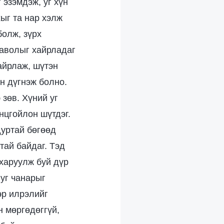
 эзэмдэж, уг хүн
хыг та нар хэлж
болж, зүрх
иаволыг хайрладаг
айрлаж, шүтэн
эн дүгнэж болно.
 зөв. Хүний уг
нцгойлон шүтдэг.
дуртай бөгөөд
тай байдаг. Тэд
 харуулж буй дүр
 уг чанарыг
эр илрэлийг
н мөргөдөггүй,