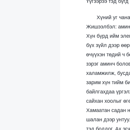
Үүгээрээ тэд бүгд
Хүний уг чан
Жишээлбэл: аминч
Хүн бүрд ийм эле
бүх зүйл дээр өө
өчүүхэн төдий ч б
зэрэг аминч боло
халамжилж, бусда
зарим хүн тийм би
байлгахдаа үргэлж
сайхан хоолыг өгө
Хамаатан садан нь
шалан дээр унтуул
тэд боддог. Ах эг