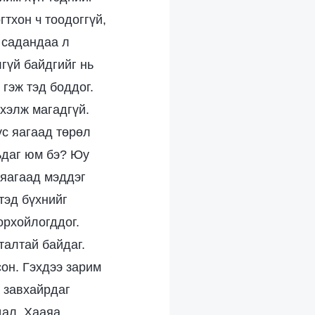
гтхон ч тоодоггүй,
 садандаа л
лгүй байдгийг нь
гэж тэд боддог.
 хэлж магадгүй.
үс яагаад төрөл
ьдаг юм бэ? Юу
 яагаад мэддэг
тэд бүхнийг
орхойлогддог.
талтай байдаг.
сон. Гэхдээ зарим
а завхайрдаг
дал. Хааяа