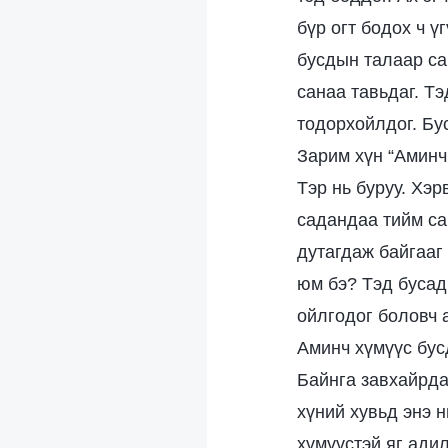
бүр огт бодох ч ү
бусдын талаар са
санаа тавьдаг. Тэ
тодорхойлдог. Бу
Зарим хүн “Аминч
Тэр нь буруу. Хэ
садандаа тийм са
дутагдаж байгааг
юм бэ? Тэд бусад
ойлгодог боловч 
Аминч хүмүүс бус
Байнга завхайрда
хүний хувьд энэ н
хүмүүстэй яг ади