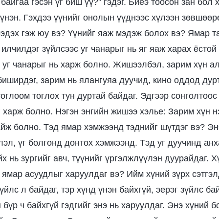
байгаа гэсэн үг биш үү?” гэдэг. Биеэ тоосон зан бол 
ь үнэн. Гэхдээ үүнийг онолын үүднээс хүлээн зөвшөөр
мэдэх гэж юу вэ? Үүнийг яаж мэдэж болох вэ? Ямар т
илчилдэг зүйлсээс уг чанарыг нь яг яаж харах ёстой
 уг чанарыг нь харж болно. Жишээлбэл, зарим хүн ал
 биширдэг, зарим нь ялангуяа дуучид, кино оддод дур
оглоом тоглох тун дуртай байдаг. Эдгээр сонголтоос
г харж болно. Нэгэн энгийн жишээ хэлье: Зарим хүн н
айж болно. Тэд ямар хэмжээнд тэднийг шүтдэг вэ? Э
лэл, үг болгонд донтох хэмжээнд. Тэд уг дуучинд ан
х нь зургийг авч, түүнийг үргэлжлүүлэн дуурайдаг. Х
 ямар асуудлыг харуулдаг вэ? Ийм хүний зүрх сэтгэл
үйлс л байдаг, тэр хүнд үнэн байхгүй, эерэг зүйлс бай
 бүр ч байхгүй гэдгийг энэ нь харуулдаг. Энэ хүний 