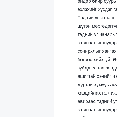
өндөр байр суурь 
эзлэхийг хүсдэг 
Тэдний уг чанарын
шүтэн мөргөдөггү
тэдний уг чанары
завшааныг шударг
сонирхлыг хангах 
бөгөөс хийхгүй. 
зүйлд санаа зовд
ашигтай хэнийг ч
дуртай хүмүүс асу
хаацайлах гэж ихэ
авираас тэдний у
завшааныг шударг