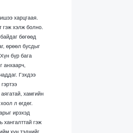
жишээ харцгаая.
т гэж хэлж болно.
 байдаг бөгөөд
аг, өрөөл бусдыг
 Хүн бүр бага
г анхаарч,
чаддаг. Гэхдээ
 гэртээ
 аягатай, хамгийн
хоол л өгдөг.
нарыг ирэхэд
ь хангалттай гэж
тийм хүн тэднийг