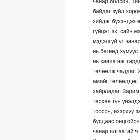
чанар болсон. Ти
байдаг зүйл хором
хийдэг бүхэндээ ө
гүйцэтгэх, сайн м
мэдэлгүй уг чанар
нь бөгөөд хүмүүс
нь хааяа нэг гард
төлөөлж чаддаг. Х
амийг төлөөлдөг.
хайрладаг. Зарим 
төрхөө тун үнэлдэ
тоосон, ихэрхүү з
бусдаас онцгойрч,
чанар ялгаатай ч