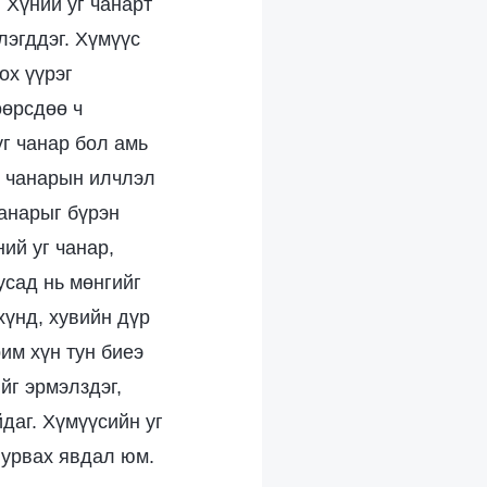
 Хүний уг чанарт
лэгддэг. Хүмүүс
ох үүрэг
өөрсдөө ч
уг чанар бол амь
г чанарын илчлэл
чанарыг бүрэн
ий уг чанар,
усад нь мөнгийг
хүнд, хувийн дүр
им хүн тун биеэ
ийг эрмэлздэг,
йдаг. Хүмүүсийн уг
 урвах явдал юм.