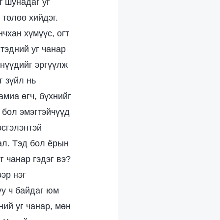
т шунадаг уг
 төлөө хийдэг.
чхан хүмүүс, огт
 тэдний уг чанар
хнүүдийг эргүүлж
г зүйл нь
амиа өгч, бүхнийг
 бол эмэгтэйчүүд
эсгэлэнтэй
ал. Тэд бол ёрын
г чанар гэдэг вэ?
ээр нэг
уу ч байдаг юм
ний уг чанар, мөн