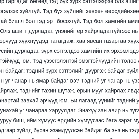
ир гаргадаг бөгөөд тэд бүх зүрх сэтгэлээрээ олз ашиг
ргэлзэх зүйлгүй. Тэд бүх зүйлийг зөвхөн өөрсдийнхөө
ай биш л бол тэд эрт босохгүй. Тэд бол хамгийн амин
Олз ашигт дурладаг, үнэнийг ер хайрладаггүйгээс нь
эрчүүд хүүхнүүдэд татагдаж, хаа явсан газартаа хүү
сийн дурладаг, зүрх сэтгэлдээ хамгийн их эрхэмлэдэ
тэйчүүд юм. Тэд үзэсгэлэнтэй эмэгтэйчүүдийн төлөө 
н байдаг; тэдний зүрх сэтгэлийг дүүргэж байдаг зүйл
н уг чанар нь ямар байдаг вэ? Тэдний уг чанар нь үз
айрлаж, тэднийг тахин шүтэж, ёрын мууг хайрлах явд
анартай завхай эрчүүд юм. Би яагаад үүнийг тэдний у
нахай уг чанараа харуулдаг. Энэхүү зан авир нь зүг
уруу биш, ийм хүмүүс ердийн хүмүүсээс бага зэрэг м
эдгээр зүйлд бүрэн эзэмдүүлсэн байдаг ба энэ нь тэд