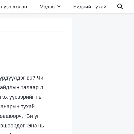
н үзэсгэлэн
Мэдээ
Бидний тухай
бүрдүүлдэг вэ? Чи
 байдлын талаар л
 эх үүсвэрийг нь
чанарын тухай
өвшөөрч, “Би уг
өвшөөрдөг. Энэ нь