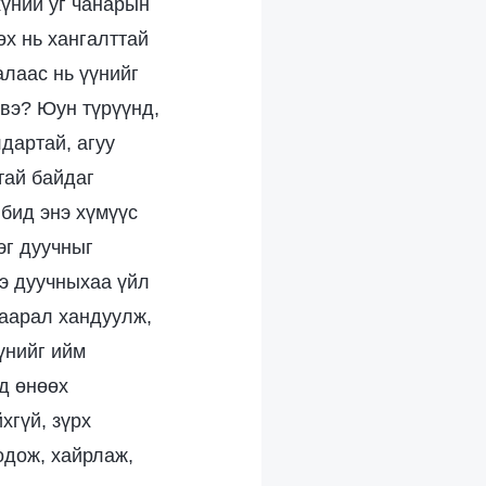
хүний уг чанарын
өх нь хангалттай
алаас нь үүнийг
 вэ? Юун түрүүнд,
дартай, агуу
тай байдаг
 бид энэ хүмүүс
эг дуучныг
нэ дуучныхаа үйл
хаарал хандуулж,
үнийг ийм
д өнөөх
хгүй, зүрх
бодож, хайрлаж,