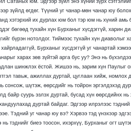
йл Сатаных юм. Эдгээр зүйл энэ хүний зүрх сэтгэлийг
гээр зүйлд өгдөг. Түүний уг чанар-мөн чанар юу боло
анд хэтэрхий их дурлах юм бол тэр юм нь хүний амь 
мддэг бөгөөд тухайн хүн Бурханыг хүсдэггүй, харин д
дгийг бүрэн нотолдог. Тиймээс тухайн хүн диаволыг х
 хайрладаггүй, Бурханыг хүсдэггүй уг чанартай хэмэ
анарыг харах зөв зүйтэй арга бус уу? Энэ нь бүхэлдээ
адлан шинжлэх ёстой. Жишээ нь, зарим хүн Паулыг о
лтгэл тавьж, ажиллах дуртай, цуглаан хийж, номлох 
нь сонсож, шүтэж, өөрсдийг нь тойрон эргэлдэхэд дур
лд байр суурь эзлэх дуртай, бусад хүн өөрсдийнх нь
хандуулахад дуртай байдаг. Эдгээр илрэлээс тэдний
эе. Тэдний уг чанар юу вэ? Хэрвээ тэд үнэхээр эдгэ
 нь тэднийг биеэ тоосон, ихэрхүү, Бурханыг огт шүтэ