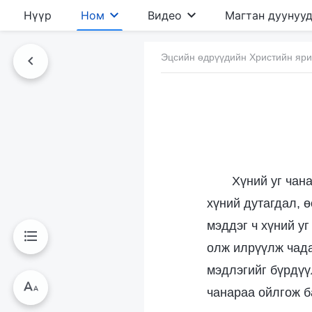
Нүүр
Ном
Видео
Магтан дуунуу
Эцсийн өдрүүдийн Христийн яр
Хүний уг чан
хүний дутагдал, ө
мэддэг ч хүний уг
олж илрүүлж чада
мэдлэгийг бүрдүү
чанараа ойлгож ба