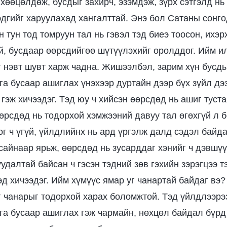
хөөцөлдөж, бусдыг захирч, эзэмдэж, зүрх сэтгэлд нь
гэдгийг харуулахад хангалттай. Энэ бол Сатаны сонго
 тун тод томруун тал нь гэвэл тэд биеэ тоосон, ихэр
й, бусдаар өөрсдийгөө шүтүүлэхийг оролддог. Ийм и
г нэвт шувт харж чадна. Жишээлбэл, зарим хүн бусд
а бусаар ашиглах үнэхээр дуртайн дээр бүх зүйл дэ
гэж хичээдэг. Тэд юу ч хийсэн өөрсдөд нь ашиг туста
Өөрсдөд нь тодорхой хэмжээний давуу тал өгөхгүй л 
ог ч үгүй, үйлдлийнх нь ард үргэлж далд сэдэл байда
 сайнаар ярьж, өөрсдөд нь зусарддаг хэнийг ч дэвшүү
удалтай байсан ч гэсэн тэдний зөв гэхийн зэрэгцээ 
д хичээдэг. Ийм хүмүүс ямар уг чанартай байдаг вэ?
г чанарыг тодорхой харах боломжтой. Тэд үйлдлээр
а бусаар ашиглах гэж чармайн, нөхцөл байдал бүрд