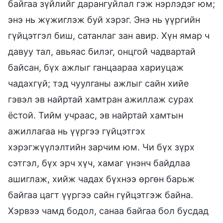
байгаа зүйлийг дарангуйлал гэж нэрлэдэг юм;
энэ нь жүжиглэж буй хэрэг. Энэ нь үүргийн
гүйцэтгэл биш, сатанлаг зан авир. Хүн ямар ч
давуу тал, авьяас билэг, онцгой чадвартай
байсан, бүх ажлыг ганцаараа хариуцаж
чадахгүй; тэд чуулганы ажлыг сайн хийе
гэвэл эв найртай хамтран ажиллаж сурах
ёстой. Тийм учраас, эв найртай хамтын
ажиллагаа нь үүргээ гүйцэтгэх
хэрэгжүүлэлтийн зарчим юм. Чи бүх зүрх
сэтгэл, бүх эрч хүч, хамаг үнэнч байдлаа
ашиглаж, хийж чадах бүхнээ өргөн барьж
байгаа цагт үүргээ сайн гүйцэтгэж байна.
Хэрвээ чамд бодол, санаа байгаа бол бусдад