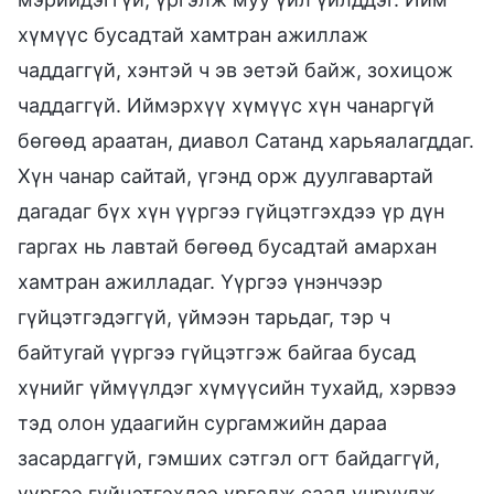
хүмүүс бусадтай хамтран ажиллаж
чаддаггүй, хэнтэй ч эв эетэй байж, зохицож
чаддаггүй. Иймэрхүү хүмүүс хүн чанаргүй
бөгөөд араатан, диавол Сатанд харьяалагддаг.
Хүн чанар сайтай, үгэнд орж дуулгавартай
дагадаг бүх хүн үүргээ гүйцэтгэхдээ үр дүн
гаргах нь лавтай бөгөөд бусадтай амархан
хамтран ажилладаг. Үүргээ үнэнчээр
гүйцэтгэдэггүй, үймээн тарьдаг, тэр ч
байтугай үүргээ гүйцэтгэж байгаа бусад
хүнийг үймүүлдэг хүмүүсийн тухайд, хэрвээ
тэд олон удаагийн сургамжийн дараа
засардаггүй, гэмших сэтгэл огт байдаггүй,
үүргээ гүйцэтгэхдээ үргэлж саад учруулж,