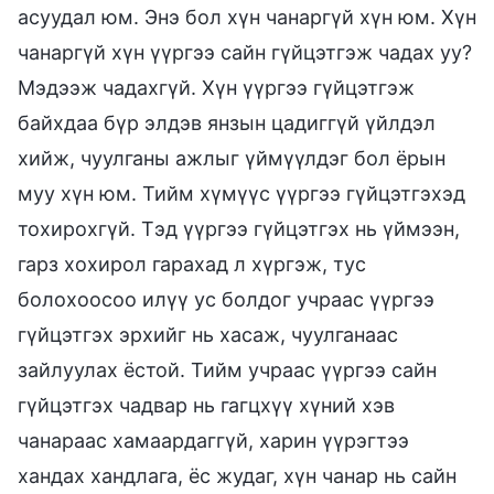
асуудал юм. Энэ бол хүн чанаргүй хүн юм. Хүн
чанаргүй хүн үүргээ сайн гүйцэтгэж чадах уу?
Мэдээж чадахгүй. Хүн үүргээ гүйцэтгэж
байхдаа бүр элдэв янзын цадиггүй үйлдэл
хийж, чуулганы ажлыг үймүүлдэг бол ёрын
муу хүн юм. Тийм хүмүүс үүргээ гүйцэтгэхэд
тохирохгүй. Тэд үүргээ гүйцэтгэх нь үймээн,
гарз хохирол гарахад л хүргэж, тус
болохоосоо илүү ус болдог учраас үүргээ
гүйцэтгэх эрхийг нь хасаж, чуулганаас
зайлуулах ёстой. Тийм учраас үүргээ сайн
гүйцэтгэх чадвар нь гагцхүү хүний хэв
чанараас хамаардаггүй, харин үүрэгтээ
хандах хандлага, ёс жудаг, хүн чанар нь сайн