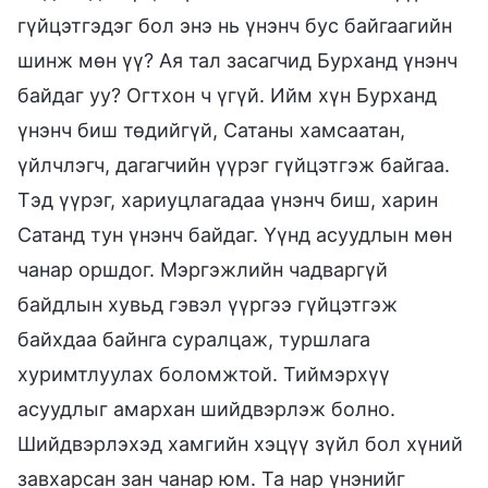
гүйцэтгэдэг бол энэ нь үнэнч бус байгаагийн
шинж мөн үү? Ая тал засагчид Бурханд үнэнч
байдаг уу? Огтхон ч үгүй. Ийм хүн Бурханд
үнэнч биш төдийгүй, Сатаны хамсаатан,
үйлчлэгч, дагагчийн үүрэг гүйцэтгэж байгаа.
Тэд үүрэг, хариуцлагадаа үнэнч биш, харин
Сатанд тун үнэнч байдаг. Үүнд асуудлын мөн
чанар оршдог. Мэргэжлийн чадваргүй
байдлын хувьд гэвэл үүргээ гүйцэтгэж
байхдаа байнга суралцаж, туршлага
хуримтлуулах боломжтой. Тиймэрхүү
асуудлыг амархан шийдвэрлэж болно.
Шийдвэрлэхэд хамгийн хэцүү зүйл бол хүний
завхарсан зан чанар юм. Та нар үнэнийг