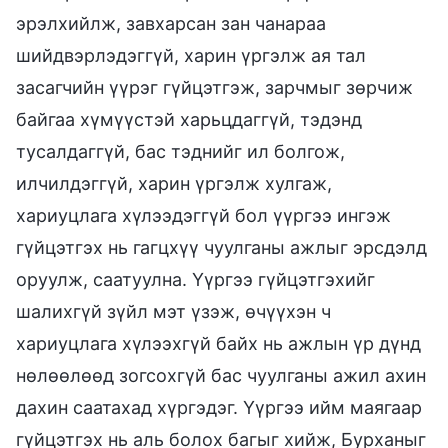
эрэлхийлж, завхарсан зан чанараа
шийдвэрлэдэггүй, харин үргэлж ая тал
засагчийн үүрэг гүйцэтгэж, зарчмыг зөрчиж
байгаа хүмүүстэй харьцдаггүй, тэдэнд
тусалдаггүй, бас тэднийг ил болгож,
илчилдэггүй, харин үргэлж хулгаж,
хариуцлага хүлээдэггүй бол үүргээ ингэж
гүйцэтгэх нь гагцхүү чуулганы ажлыг эрсдэлд
оруулж, саатуулна. Үүргээ гүйцэтгэхийг
шалихгүй зүйл мэт үзэж, өчүүхэн ч
хариуцлага хүлээхгүй байх нь ажлын үр дүнд
нөлөөлөөд зогсохгүй бас чуулганы ажил ахин
дахин саатахад хүргэдэг. Үүргээ ийм маягаар
гүйцэтгэх нь аль болох багыг хийж, Бурханыг