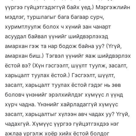
үүргээ гүйцэтгэдэггүй байх үед.) Мэргэжлийн
мэдлэг, туршлагыг бага багаар сурч,
хуримтлуулж болох ч хүний зан чанарт
асуудал байвал үүнийг шийдвэрлэхэд
амархан гэж та нар бодож байна уу? (Үгүй,
амархан биш.) Тэгвэл үүнийг яаж шийдвэрлэх
ёстой вэ? (Хүн гэсгээлт, шүүлт туулж, засалт,
харьцалт туулах ёстой.) Гэсгээлт, шүүлт,
засалт, харьцалт туулах ёстой гэдэг нь зөв
боловч үнэнийг эрэлхийлдэг хүмүүс л үүнд
хүрч чадна. Үнэнийг хайрладаггүй хүмүүс
засалт, харьцалтыг хүлээн авч чадах уу? Үгүй,
чадахгүй. Хүмүүс үүргээ гүйцэтгэхдээ нэг
ажлаа үргэлж хоёр хийх ёстой болдог