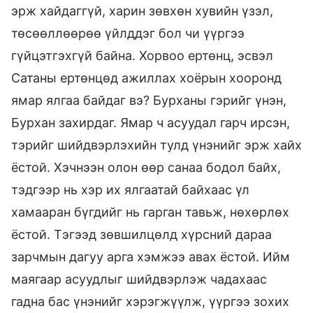
эрж хайдаггүй, харин зөвхөн хувийн үзэл,
төсөөллөөрөө үйлддэг бол чи үүргээ
гүйцэтгэхгүй байна. Хорвоо ертөнц, эсвэл
Сатаны ертөнцөд ажиллах хоёрын хооронд
ямар ялгаа байдаг вэ? Бурханы гэрийг үнэн,
Бурхан захирдаг. Ямар ч асуудал гарч ирсэн,
тэрийг шийдвэрлэхийн тулд үнэнийг эрж хайх
ёстой. Хэчнээн олон өөр санаа бодол байх,
тэдгээр нь хэр их ялгаатай байхаас үл
хамааран бүгдийг нь гарган тавьж, нөхөрлөх
ёстой. Тэгээд зөвшилцөлд хүрсний дараа
зарчмын дагуу арга хэмжээ авах ёстой. Ийм
маягаар асуудлыг шийдвэрлэж чадахаас
гадна бас үнэнийг хэрэгжүүлж, үүргээ зохих