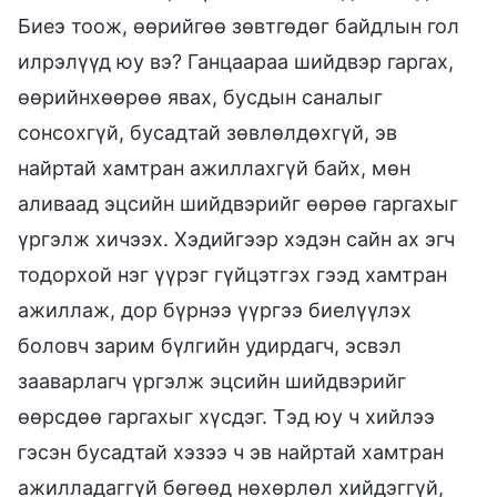
Биеэ тоож, өөрийгөө зөвтгөдөг байдлын гол
илрэлүүд юу вэ? Ганцаараа шийдвэр гаргах,
өөрийнхөөрөө явах, бусдын саналыг
сонсохгүй, бусадтай зөвлөлдөхгүй, эв
найртай хамтран ажиллахгүй байх, мөн
аливаад эцсийн шийдвэрийг өөрөө гаргахыг
үргэлж хичээх. Хэдийгээр хэдэн сайн ах эгч
тодорхой нэг үүрэг гүйцэтгэх гээд хамтран
ажиллаж, дор бүрнээ үүргээ биелүүлэх
боловч зарим бүлгийн удирдагч, эсвэл
зааварлагч үргэлж эцсийн шийдвэрийг
өөрсдөө гаргахыг хүсдэг. Тэд юу ч хийлээ
гэсэн бусадтай хэзээ ч эв найртай хамтран
ажилладаггүй бөгөөд нөхөрлөл хийдэггүй,