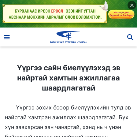
Үүргээ сайн биелүүлэхэд эв найртай хамтын ажиллагаа шаардлагатай
Үүргээ сайн биелүүлэхэд эв
найртай хамтын ажиллагаа
шаардлагатай
Үүргээ зохих ёсоор биелүүлэхийн тулд эв
найртай хамтран ажиллах шаардлагатай. Бүх
хүн завхарсан зан чанартай, хэнд нь ч үнэн
байдаггүй учраас эв найртай хамтран