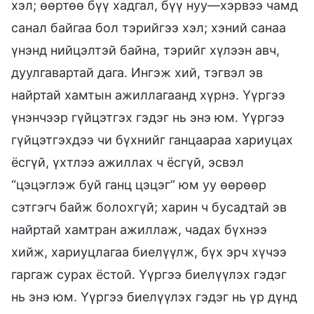
хэл; өөртөө бүү хадгал, бүү нуу—хэрвээ чамд
санал байгаа бол тэрийгээ хэл; хэний санаа
үнэнд нийцэлтэй байна, тэрийг хүлээн авч,
дуулгавартай дага. Ингэж хий, тэгвэл эв
найртай хамтын ажиллагаанд хүрнэ. Үүргээ
үнэнчээр гүйцэтгэх гэдэг нь энэ юм. Үүргээ
гүйцэтгэхдээ чи бүхнийг ганцаараа хариуцах
ёсгүй, үхтлээ ажиллах ч ёсгүй, эсвэл
“цэцэглэж буй ганц цэцэг” юм уу өөрөөр
сэтгэгч байж болохгүй; харин ч бусадтай эв
найртай хамтран ажиллаж, чадах бүхнээ
хийж, хариуцлагаа биелүүлж, бүх эрч хүчээ
гаргаж сурах ёстой. Үүргээ биелүүлэх гэдэг
нь энэ юм. Үүргээ биелүүлэх гэдэг нь үр дүнд