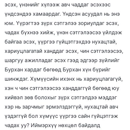
эсэх, үнэнийг хүлээж авч чаддаг эсэхээс
үндсэндээ хамаардаг. Үндсэн асуудал нь энэ
юм. Үүрэгтээ зүрх сэтгэлээ зориулдаг эсэх,
чадах бүхнээ хийж, үнэн сэтгэлээсээ үйлдэж
байгаа эсэх, үүргээ гүйцэтгэхдээ нухацтай,
хариуцлагатай ханддаг эсэх, чин сэтгэлээсээ,
шаргуу ажилладаг эсэх гээд эдгээр зүйлийг
Бурхан хардаг бөгөөд Бурхан хүн бүрийг
шинждэг. Хүмүүсийн ихэнх нь хариуцлагагүй,
хэн ч чин сэтгэлээсээ ханддаггүй бөгөөд юу
хийвэл зөв болохыг зүрх сэтгэлдээ мэддэг
хэр нь зарчмыг эрмэлздэггүй, нухацтай авч
үздэггүй бол хүмүүс үүргээ сайн гүйцэтгэж
чадах уу? Иймэрхүү нөхцөл байдалд