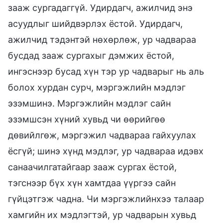
зааж сургадаггүй. Удирдагч, ажилчид энэ
асуудлыг шийдвэрлэх ёстой. Удирдагч,
ажилчид тэдэнтэй нөхөрлөж, ур чадвараа
бусдад зааж сургахыг дэмжих ёстой,
ингэснээр бусад хүн тэр ур чадварыг нь аль
болох хурдан сурч, мэргэжлийн мэдлэг
эзэмшинэ. Мэргэжлийн мэдлэг сайн
эзэмшсэн хүний хувьд чи өөрийгөө
дөвийлгөж, мэргэжил чадвараа гайхуулах
ёсгүй; шинэ хүнд мэдлэг, ур чадвараа идэвх
санаачилгатайгаар зааж сургах ёстой,
тэгснээр бүх хүн хамтдаа үүргээ сайн
гүйцэтгэж чадна. Чи мэргэжлийнхээ талаар
хамгийн их мэдлэгтэй, ур чадварын хувьд