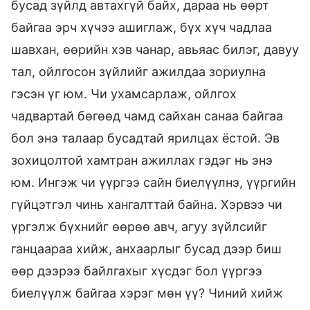
бусад зүйлд автахгүй байх, дараа нь өөрт
байгаа эрч хүчээ ашиглаж, бүх хүч чадлаа
шавхан, өөрийн хэв чанар, авьяас билэг, давуу
тал, ойлгосон зүйлийг ажилдаа зориулна
гэсэн үг юм. Чи ухамсарлаж, ойлгох
чадвартай бөгөөд чамд сайхан санаа байгаа
бол энэ талаар бусадтай ярилцах ёстой. Эв
зохицолтой хамтран ажиллах гэдэг нь энэ
юм. Ингэж чи үүргээ сайн биелүүлнэ, үүргийн
гүйцэтгэл чинь хангалттай байна. Хэрвээ чи
үргэлж бүхнийг өөрөө авч, агуу зүйлсийг
ганцаараа хийж, анхаарлыг бусад дээр биш
өөр дээрээ байлгахыг хүсдэг бол үүргээ
биелүүлж байгаа хэрэг мөн үү? Чиний хийж