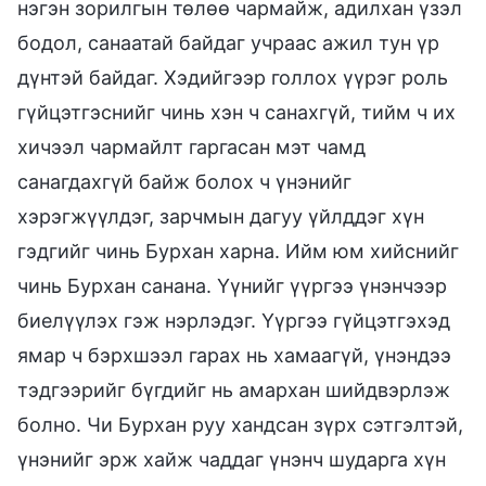
нэгэн зорилгын төлөө чармайж, адилхан үзэл
бодол, санаатай байдаг учраас ажил тун үр
дүнтэй байдаг. Хэдийгээр голлох үүрэг роль
гүйцэтгэснийг чинь хэн ч санахгүй, тийм ч их
хичээл чармайлт гаргасан мэт чамд
санагдахгүй байж болох ч үнэнийг
хэрэгжүүлдэг, зарчмын дагуу үйлддэг хүн
гэдгийг чинь Бурхан харна. Ийм юм хийснийг
чинь Бурхан санана. Үүнийг үүргээ үнэнчээр
биелүүлэх гэж нэрлэдэг. Үүргээ гүйцэтгэхэд
ямар ч бэрхшээл гарах нь хамаагүй, үнэндээ
тэдгээрийг бүгдийг нь амархан шийдвэрлэж
болно. Чи Бурхан руу хандсан зүрх сэтгэлтэй,
үнэнийг эрж хайж чаддаг үнэнч шударга хүн