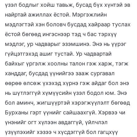
үзэл бодлыг хойш тавьж, бусад бүх хүнтэй эв
найртай ажиллах ёстой. Мэргэжлийн
мэдлэгтэй хэн боловч бусдад хайраар туслах
ёстой бөгөөд ингэснээр тэд ч бас тэрхүү
мэдлэг, ур чадварыг эзэмшинэ. Энэ нь үүрэг
гүйцэтгэхэд ашиг тустай. Ур чадвартай
байхыг үргэлж хоолны талон гэж харж, тэгж
ханддаг, бусдад үүнийгээ зааж сургавал
өөрөө өлсөж үхэхэд хүрнэ гэж айдаг бол энэ
нь шүтлэггүй хүмүүсийн үзэл бодол юм. Энэ
бол аминч, жигшүүртэй хэрэгжүүлэлт бөгөөд
Бурханы гэрт үүнийг сайшаахгүй. Хэрвээ чи
үнэнийг огт хүлээн авдаггүй, үйлчлэл
үзүүлэхийг хэзээ ч хүсдэггүй бол гагцхүү