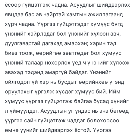
ёсоор гүйцэтгэж чадна. Асуудлыг шийдвэрлэх
явцдаа бас эв найртай хамтын ажиллагаанд
хүрч чадна. Үүргээ гүйцэтгэдэг хүмүүс бүгд
үнэнийг хайрладаг бол үнэнийг хүлээн авч,
дуулгавартай дагахад амархан; харин тэд
биеэ тоож, өөрийгөө зөвтгөдөг бол хүмүүс
үнэний талаар нөхөрлөх үед ч үнэнийг хүлээж
авахад тэдэнд амаргүй байдаг. Үнэнийг
ойлгодоггүй хэр нь бусдыг өөрийнхөө үгэнд
оруулахыг үргэлж хүсдэг хүмүүс бий. Ийм
хүмүүс үүргээ гүйцэтгэж байгаа бусад хүнийг
л үймүүлдэг. Асуудлын уг үндэс нь энэ бөгөөд
үүргээ сайн гүйцэтгэж чаддаг болохоосоо
өмнө үүнийг шийдвэрлэх ёстой. Үүргээ