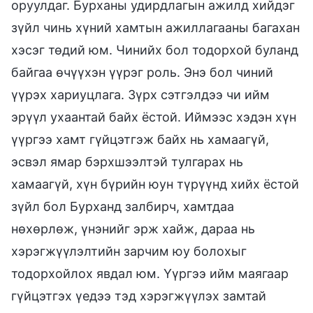
оруулдаг. Бурханы удирдлагын ажилд хийдэг
зүйл чинь хүний хамтын ажиллагааны багахан
хэсэг төдий юм. Чинийх бол тодорхой буланд
байгаа өчүүхэн үүрэг роль. Энэ бол чиний
үүрэх хариуцлага. Зүрх сэтгэлдээ чи ийм
эрүүл ухаантай байх ёстой. Иймээс хэдэн хүн
үүргээ хамт гүйцэтгэж байх нь хамаагүй,
эсвэл ямар бэрхшээлтэй тулгарах нь
хамаагүй, хүн бүрийн юун түрүүнд хийх ёстой
зүйл бол Бурханд залбирч, хамтдаа
нөхөрлөж, үнэнийг эрж хайж, дараа нь
хэрэгжүүлэлтийн зарчим юу болохыг
тодорхойлох явдал юм. Үүргээ ийм маягаар
гүйцэтгэх үедээ тэд хэрэгжүүлэх замтай