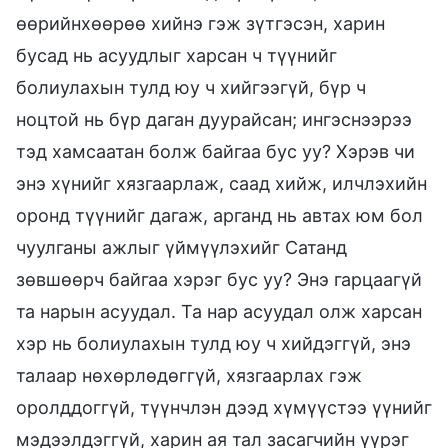
өөрийнхөөрөө хийнэ гэж зүтгэсэн, харин
бусад нь асуудлыг харсан ч түүнийг
болиулахын тулд юу ч хийгээгүй, бүр ч
ноцтой нь бүр даган дуурайсан; ингэснээрээ
тэд хамсаатан болж байгаа бус уу? Хэрэв чи
энэ хүнийг хязгаарлаж, саад хийж, илчлэхийн
оронд түүнийг дагаж, арганд нь автах юм бол
чуулганы ажлыг үймүүлэхийг Сатанд
зөвшөөрч байгаа хэрэг бус уу? Энэ гарцаагүй
та нарын асуудал. Та нар асуудал олж харсан
хэр нь болиулахын тулд юу ч хийдэггүй, энэ
талаар нөхөрлөдөггүй, хязгаарлах гэж
оролддоггүй, түүнчлэн дээд хүмүүстээ үүнийг
мэдээлдэггүй, харин ая тал засагчийн үүрэг