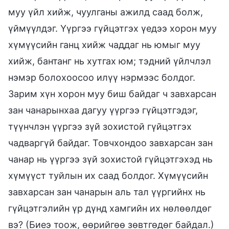
муу үйл хийж, чуулганы ажилд саад болж,
үймүүлдэг. Үүргээ гүйцэтгэх үедээ хорон муу
хүмүүсийн ганц хийж чаддаг нь юмыг муу
хийж, бантанг нь хутгах юм; тэдний үйлчлэл
нэмэр болохоосоо илүү нэрмээс болдог.
Зарим хүн хорон муу биш байдаг ч завхарсан
зан чанарынхаа дагуу үүргээ гүйцэтгэдэг,
түүнчлэн үүргээ зүй зохистой гүйцэтгэх
чадваргүй байдаг. Товчхондоо завхарсан зан
чанар нь үүргээ зүй зохистой гүйцэтгэхэд нь
хүмүүст туйлын их саад болдог. Хүмүүсийн
завхарсан зан чанарын аль тал үүргийнх нь
гүйцэтгэлийн үр дүнд хамгийн их нөлөөлдөг
вэ? (Биеэ тоож, өөрийгөө зөвтгөдөг байдал.)