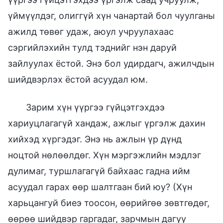
үймүүлдэг, олиггүй хүн чанартай бол чуулганы
ажилд төвөг удаж, аюул учруулахаас
сэргийлэхийн тулд тэднийг нэн даруй
зайлуулах ёстой. Энэ бол удирдагч, ажилчдын
шийдвэрлэх ёстой асуудал юм.
Зарим хүн үүргээ гүйцэтгэхдээ
хариуцлагагүй хандаж, ажлыг үргэлж дахин
хийхэд хүргэдэг. Энэ нь ажлын үр дүнд
ноцтой нөлөөлдөг. Хүн мэргэжлийн мэдлэг
дулимаг, туршлагагүй байхаас гадна ийм
асуудал гарах өөр шалтгаан бий юу? (Хүн
харьцангуй биеэ тоосон, өөрийгөө зөвтгөдөг,
өөрөө шийдвэр гаргадаг, зарчмын дагуу