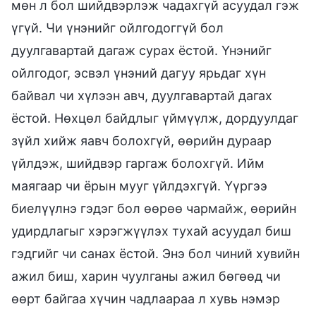
мөн л бол шийдвэрлэж чадахгүй асуудал гэж
үгүй. Чи үнэнийг ойлгодоггүй бол
дуулгавартай дагаж сурах ёстой. Үнэнийг
ойлгодог, эсвэл үнэний дагуу ярьдаг хүн
байвал чи хүлээн авч, дуулгавартай дагах
ёстой. Нөхцөл байдлыг үймүүлж, дордуулдаг
зүйл хийж яавч болохгүй, өөрийн дураар
үйлдэж, шийдвэр гаргаж болохгүй. Ийм
маягаар чи ёрын мууг үйлдэхгүй. Үүргээ
биелүүлнэ гэдэг бол өөрөө чармайж, өөрийн
удирдлагыг хэрэгжүүлэх тухай асуудал биш
гэдгийг чи санах ёстой. Энэ бол чиний хувийн
ажил биш, харин чуулганы ажил бөгөөд чи
өөрт байгаа хүчин чадлаараа л хувь нэмэр