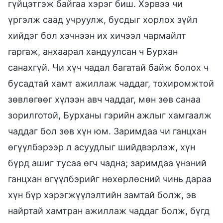
гүйцэтгэж байгаа хэрэг биш. Хэрвээ чи
үргэлж саад учруулж, бусдыг хорлох зүйл
хийдэг бол хэчнээн их хичээл чармайлт
гаргаж, анхаарал хандуулсан ч Бурхан
санахгүй. Чи хүч чадал багатай байж болох ч
бусадтай хамт ажиллаж чаддаг, тохиромжтой
зөвлөгөөг хүлээн авч чаддаг, мөн зөв санаа
зорилготой, Бурханы гэрийн ажлыг хамгаалж
чаддаг бол зөв хүн юм. Заримдаа чи ганцхан
өгүүлбэрээр л асуудлыг шийдвэрлэж, хүн
бүрд ашиг тусаа өгч чадна; заримдаа үнэний
ганцхан өгүүлбэрийг нөхөрлөсний чинь дараа
хүн бүр хэрэгжүүлэлтийн замтай болж, эв
найртай хамтран ажиллаж чаддаг болж, бүгд