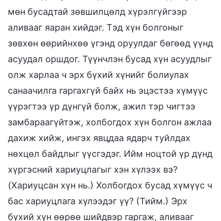
мөн бусадтай зөвшилцөлд хүрэлгүйгээр
аливааг яаран хийдэг. Тэд хүн болгоныг
зөвхөн өөрийнхөө үгэнд оруулдаг бөгөөд үүнд
асуудал оршдог. Түүнчлэн бусад хүн асуудлыг
олж харлаа ч эрх бүхий хүнийг болиулах
санаачилга гаргахгүй байх нь эцэстээ хүмүүс
үүрэгтээ үр дүнгүй болж, ажил тэр чигтээ
замбараагүйтэж, холбогдох хүн болгон ажлаа
дахиж хийж, ингэх явцдаа ядарч туйлдах
нөхцөл байдлыг үүсгэдэг. Ийм ноцтой үр дүнд
хүргэсний хариуцлагыг хэн хүлээх вэ?
(Хариуцсан хүн нь.) Холбогдох бусад хүмүүс ч
бас хариуцлага хүлээдэг үү? (Тийм.) Эрх
бүхий хүн өөрөө шийдвэр гаргаж, аливааг