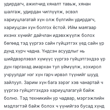
удирдагч, ажилчид хяналт тавьж, хянан
шалгаж, удирдан чиглүүлж, эсвэл
хариуцлагатай хүн олж бүлгийн удирдагч,
хариуцсан хүн болгох ёстой. Ийм маягаар
ихэнх хүнийг дайчлан идэвхжүүлж болох
бөгөөд тэд үүргээ сайн гүйцэтгэх үед сайн үр
дүнд хүрч чадна. Үндсэн асуудлыг нь
шийдвэрлэвэл хүмүүс үүргээ гүйцэтгэхдээ үр
дүн гаргахад амархан тул үймүүлж, хохирол
учруулдаг нэг хүн гарч ирвэл түүнийг шууд
зайлуул. Зарим хүн бага зэрэг хэв чанартай ч
үүргээ гүйцэтгэхдээ хариуцлагагүй байж
болно. Тэд техникийн ур чадвар, мэргэжлийн
мэдлэгтэй байж болох ч үүнийгээ бусад хүнд