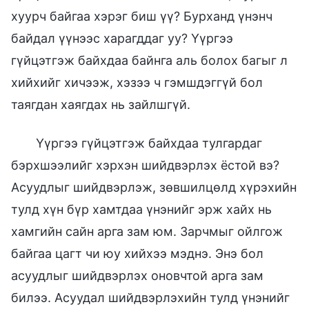
хуурч байгаа хэрэг биш үү? Бурханд үнэнч
байдал үүнээс харагддаг уу? Үүргээ
гүйцэтгэж байхдаа байнга аль болох багыг л
хийхийг хичээж, хэзээ ч гэмшдэггүй бол
таягдан хаягдах нь зайлшгүй.
Үүргээ гүйцэтгэж байхдаа тулгардаг
бэрхшээлийг хэрхэн шийдвэрлэх ёстой вэ?
Асуудлыг шийдвэрлэж, зөвшилцөлд хүрэхийн
тулд хүн бүр хамтдаа үнэнийг эрж хайх нь
хамгийн сайн арга зам юм. Зарчмыг ойлгож
байгаа цагт чи юу хийхээ мэднэ. Энэ бол
асуудлыг шийдвэрлэх оновчтой арга зам
билээ. Асуудал шийдвэрлэхийн тулд үнэнийг