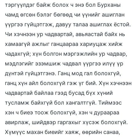
тэргүүлдэг байж болох ч энэ бол Бурханы
чамд өгсөн бэлэг бөгөөд чи үүнийг ашиглан
үүргээ гүйцэтгэж, давуу талаа ашиглах ёстой.
Чи хэчнээн ур чадвартай, авьяастай байх нь
хамаагүй ажлыг ганцаараа хариуцаж хийж
чадахгүй; хүн болгон мэргэжлийн ур чадвар,
мэдлэгийг эзэмшиж чадвал үүргээ илүү үр
дүнтэй гүйцэтгэнэ. Ганц мод гал болохгүй,
ганц хүн айл болохгүй гэж үг бий. Хүн хэчнээн
чадвартай байлаа гээд бусад бүх хүний
тусламж байхгүй бол хангалтгүй. Тиймээс
хэн ч биеэ тоож болохгүй, хэн ч дураараа
авирлаж, шийдвэр гаргахыг хүсэж болохгүй.
Хүмүүс махан биеийг хаяж, өөрийн санаа,