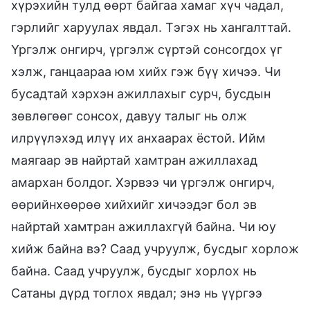
хүрэхийн тулд өөрт байгаа хамаг хүч чадал,
гэрлийг харуулах явдал. Тэгэх нь хангалттай.
Үргэлж онгирч, үргэлж сүртэй сонсогдох үг
хэлж, ганцаараа юм хийх гэж бүү хичээ. Чи
бусадтай хэрхэн ажиллахыг сурч, бусдын
зөвлөгөөг сонсох, давуу талыг нь олж
илрүүлэхэд илүү их анхаарах ёстой. Ийм
маягаар эв найртай хамтран ажиллахад
амархан болдог. Хэрвээ чи үргэлж онгирч,
өөрийнхөөрөө хийхийг хичээдэг бол эв
найртай хамтран ажиллахгүй байна. Чи юу
хийж байна вэ? Саад учруулж, бусдыг хорлож
байна. Саад учруулж, бусдыг хорлох нь
Сатаны дүрд тоглох явдал; энэ нь үүргээ