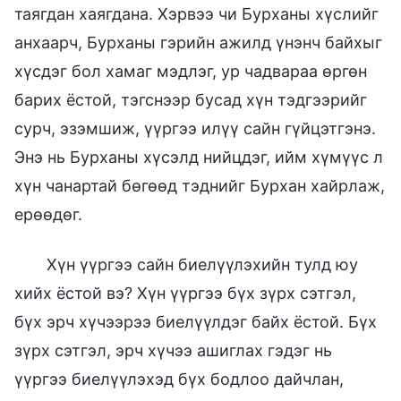
таягдан хаягдана. Хэрвээ чи Бурханы хүслийг
анхаарч, Бурханы гэрийн ажилд үнэнч байхыг
хүсдэг бол хамаг мэдлэг, ур чадвараа өргөн
барих ёстой, тэгснээр бусад хүн тэдгээрийг
сурч, эзэмшиж, үүргээ илүү сайн гүйцэтгэнэ.
Энэ нь Бурханы хүсэлд нийцдэг, ийм хүмүүс л
хүн чанартай бөгөөд тэднийг Бурхан хайрлаж,
ерөөдөг.
Хүн үүргээ сайн биелүүлэхийн тулд юу
хийх ёстой вэ? Хүн үүргээ бүх зүрх сэтгэл,
бүх эрч хүчээрээ биелүүлдэг байх ёстой. Бүх
зүрх сэтгэл, эрч хүчээ ашиглах гэдэг нь
үүргээ биелүүлэхэд бүх бодлоо дайчлан,