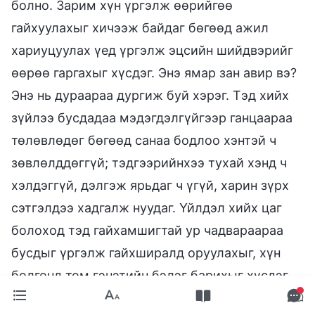
болно. Зарим хүн үргэлж өөрийгөө
гайхуулахыг хичээж байдаг бөгөөд ажил
хариуцуулах үед үргэлж эцсийн шийдвэрийг
өөрөө гаргахыг хүсдэг. Энэ ямар зан авир вэ?
Энэ нь дураараа дургиж буй хэрэг. Тэд хийх
зүйлээ бусдадаа мэдэгдэлгүйгээр ганцаараа
төлөвлөдөг бөгөөд санаа бодлоо хэнтэй ч
зөвлөлддөггүй; тэдгээрийнхээ тухай хэнд ч
хэлдэггүй, дэлгэж ярьдаг ч үгүй, харин зүрх
сэтгэлдээ хадгалж нуудаг. Үйлдэл хийх цаг
болоход тэд гайхамшигтай ур чадвараараа
бусдыг үргэлж гайхширалд оруулахыг, хүн
болгонд том гэнэтийн бэлэг барихыг хүсдэг,
тэгснээр бусад нь тэднийг өндрөөр үнэлэх