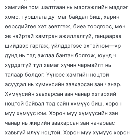
хамгийн том шалтгаан нь мэргэжлийн мэдлэг
хомс, туршлага дутмаг байдал биш, харин
өөрсдийгөө хэт зөвтгөж, биеэ тоодгоос, мөн
эв найртай хамтран ажиллалгүй, ганцаараа
шийдвэр гаргаж, үйлддэгээс эхтэй юм—үр
дүнд нь тэд ажлаа бантан болгож, юунд ч
хүрдэггүй тул хамаг хүчин чармайлт нь
талаар болдог. Үүнээс хамгийн ноцтой
асуудал нь хүмүүсийн завхарсан зан чанар.
Хүмүүсийн завхарсан зан чанар хэтэрхий
ноцтой байвал тэд сайн хүмүүс биш, хорон
муу хүмүүс юм. Хорон муу хүмүүсийн зан
чанар нь жирийн завхарсан зан чанараас
хавьгүй илүү ноцтой. Хорон муу хүмүүс хорон