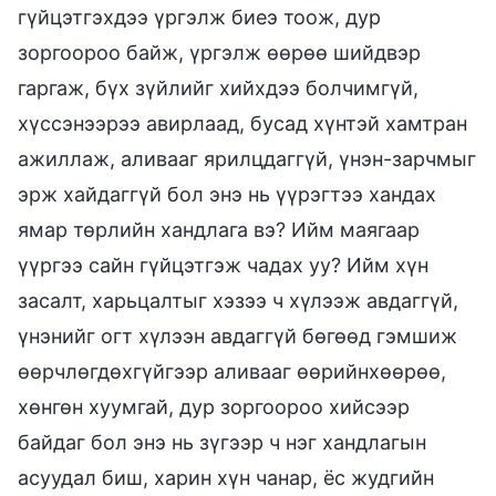
гүйцэтгэхдээ үргэлж биеэ тоож, дур
зоргоороо байж, үргэлж өөрөө шийдвэр
гаргаж, бүх зүйлийг хийхдээ болчимгүй,
хүссэнээрээ авирлаад, бусад хүнтэй хамтран
ажиллаж, аливааг ярилцдаггүй, үнэн-зарчмыг
эрж хайдаггүй бол энэ нь үүрэгтээ хандах
ямар төрлийн хандлага вэ? Ийм маягаар
үүргээ сайн гүйцэтгэж чадах уу? Ийм хүн
засалт, харьцалтыг хэзээ ч хүлээж авдаггүй,
үнэнийг огт хүлээн авдаггүй бөгөөд гэмшиж
өөрчлөгдөхгүйгээр аливааг өөрийнхөөрөө,
хөнгөн хуумгай, дур зоргоороо хийсээр
байдаг бол энэ нь зүгээр ч нэг хандлагын
асуудал биш, харин хүн чанар, ёс жудгийн