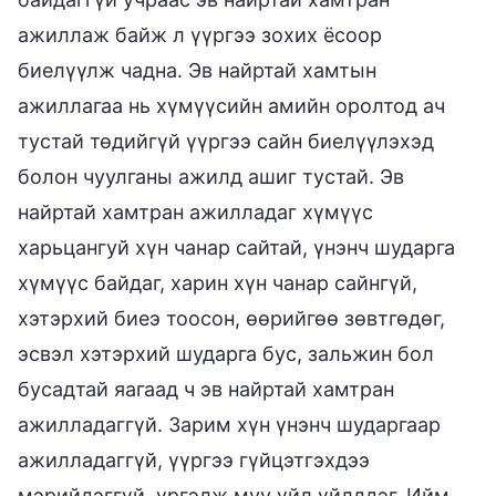
ажиллаж байж л үүргээ зохих ёсоор
биелүүлж чадна. Эв найртай хамтын
ажиллагаа нь хүмүүсийн амийн оролтод ач
тустай төдийгүй үүргээ сайн биелүүлэхэд
болон чуулганы ажилд ашиг тустай. Эв
найртай хамтран ажилладаг хүмүүс
харьцангуй хүн чанар сайтай, үнэнч шударга
хүмүүс байдаг, харин хүн чанар сайнгүй,
хэтэрхий биеэ тоосон, өөрийгөө зөвтгөдөг,
эсвэл хэтэрхий шударга бус, зальжин бол
бусадтай яагаад ч эв найртай хамтран
ажилладаггүй. Зарим хүн үнэнч шударгаар
ажилладаггүй, үүргээ гүйцэтгэхдээ
мэрийдэггүй, үргэлж муу үйл үйлддэг. Ийм