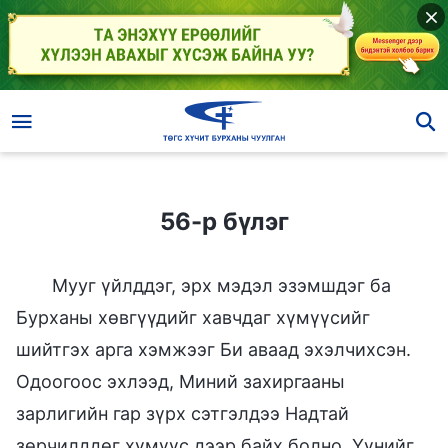
56-р бүлэг
56-р бүлэг
Мууг үйлддэг, эрх мэдэл эзэмшдэг ба
Бурханы хөвгүүдийг хавчдаг хүмүүсийг
шийтгэх арга хэмжээг Би аваад эхэлчихсэн.
Одоогоос эхлээд, Миний захиргааны
зарлигийн гар зүрх сэтгэлдээ Надтай
зөрчилддөг хүмүүс дээр байх болно. Үүнийг