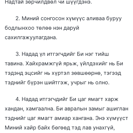
Надтай зөрчилдвөл чи шүүгдэнэ.
2. Миний сонгосон хүмүүс аливаа буруу
бодлынхоо төлөө нэн даруй
сахилгажуулагдана.
3. Надад үл итгэгчдийг Би нэг тийш
тавина. Хайхрамжгүй ярьж, үйлдэхийг нь Би
тэдэнд эцсийг нь хүртэл зөвшөөрнө, тэгээд
тэднийг бүрэн шийтгэж, учрыг нь олно.
4. Надад итгэгчдийг Би цаг ямагт харж
хандан, хамгаална. Би авралын замыг ашиглан
тэднийг цаг ямагт амиар хангана. Энэ хүмүүст
Миний хайр байх бөгөөд тэд лав унахгүй,