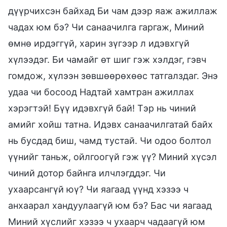
дүүрчихсэн байхад Би чам дээр яаж ажиллаж
чадах юм бэ? Чи санаачилга гаргаж, Миний
өмнө ирдэггүй, харин зүгээр л идэвхгүй
хүлээдэг. Би чамайг өт шиг гэж хэлдэг, гэвч
гомдож, хүлээн зөвшөөрөхөөс татгалздаг. Энэ
удаа чи босоод Надтай хамтран ажиллах
хэрэгтэй! Бүү идэвхгүй бай! Тэр нь чиний
амийг хойш татна. Идэвх санаачилгатай байх
нь бусдад биш, чамд тустай. Чи одоо болтол
үүнийг таньж, ойлгоогүй гэж үү? Миний хүсэл
чиний дотор байнга илчлэгддэг. Чи
ухаарсангүй юү? Чи яагаад үүнд хэзээ ч
анхаарал хандуулаагүй юм бэ? Бас чи яагаад
Миний хүслийг хэзээ ч ухаарч чадаагүй юм