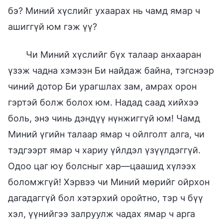
бэ? Миний хүслийг ухаарах нь чамд ямар ч
ашиггүй юм гэж үү?
Чи Миний хүслийг бүх талаар анхааран
үзэж чадна хэмээн Би найдаж байна, тэгснээр
чиний дотор Би урагшлах зам, амрах орон
гэртэй болж болох юм. Надад саад хийхээ
боль, энэ чинь дэндүү нүнжиггүй юм! Чамд
Миний үгийн талаар ямар ч ойлголт алга, чи
тэдгээрт ямар ч хариу үйлдэл үзүүлдэггүй.
Одоо цаг юу болсныг хар—цаашид хүлээх
боломжгүй! Хэрвээ чи Миний мөрийг ойрхон
дагадаггүй бол хэтэрхий оройтно, тэр ч бүү
хэл, үүнийгээ залруулж чадах ямар ч арга