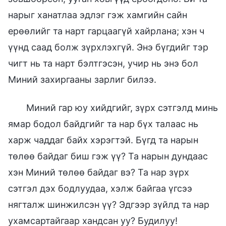
нарыг ханатлаа эдлэг гэж хамгийн сайн
ерөөлийг та нарт гарцаагүй хайрлана; хэн ч
үүнд саад болж зүрхлэхгүй. Энэ бүгдийг тэр
чигт нь та нарт бэлтгэсэн, учир нь энэ бол
Миний захиргааны зарлиг билээ.
Миний гар юу хийдгийг, зүрх сэтгэлд минь
ямар бодол байдгийг та нар бүх талаас нь
харж чаддаг байх хэрэгтэй. Бүгд та нарын
төлөө байдаг биш гэж үү? Та нарын дундаас
хэн Миний төлөө байдаг вэ? Та нар зүрх
сэтгэл дэх бодлуудаа, хэлж байгаа үгсээ
нягталж шинжилсэн үү? Эдгээр зүйлд та нар
ухамсартайгаар хандсан уу? Будилуу!