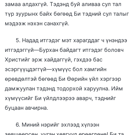
замаа алдахгүй. Тэдэнд буй аливаа сул тал
түр зуурынх байх бөгөөд Би тэдний сул талыг
мэдээж нэхэн санахгүй.
5. Надад итгэдэг мэт харагддаг ч үнэндээ
итгэдэггүй—Бурхан байдагт итгэдэг боловч
Христийг эрж хайдаггүй, гэхдээ бас
эсэргүүцдэггүй—хүмүүс бол хамгийн
өрөвдөлтэй бөгөөд Би Өөрийн үйл хэргээр
дамжуулан тэдэнд тодорхой харуулна. Ийм
хүмүүсийг Би үйлдлээрээ аварч, тэднийг
буцаан авчирна.
6. Миний нэрийг эхлээд хүлээн
зөвшөөрсөн, ууган хөвгүүд ерөөгдөнө! Би та