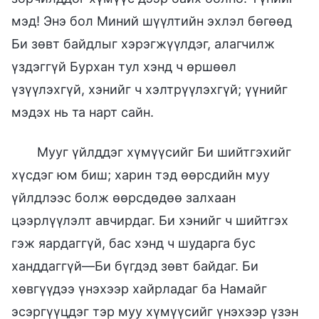
мэд! Энэ бол Миний шүүлтийн эхлэл бөгөөд
Би зөвт байдлыг хэрэгжүүлдэг, алагчилж
үздэггүй Бурхан тул хэнд ч өршөөл
үзүүлэхгүй, хэнийг ч хэлтрүүлэхгүй; үүнийг
мэдэх нь та нарт сайн.
Мууг үйлддэг хүмүүсийг Би шийтгэхийг
хүсдэг юм биш; харин тэд өөрсдийн муу
үйлдлээс болж өөрсдөдөө залхаан
цээрлүүлэлт авчирдаг. Би хэнийг ч шийтгэх
гэж яардаггүй, бас хэнд ч шударга бус
ханддаггүй—Би бүгдэд зөвт байдаг. Би
хөвгүүдээ үнэхээр хайрладаг ба Намайг
эсэргүүцдэг тэр муу хүмүүсийг үнэхээр үзэн