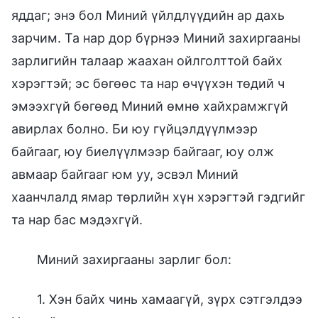
яддаг; энэ бол Миний үйлдлүүдийн ар дахь
зарчим. Та нар дор бүрнээ Миний захиргааны
зарлигийн талаар жаахан ойлголттой байх
хэрэгтэй; эс бөгөөс та нар өчүүхэн төдий ч
эмээхгүй бөгөөд Миний өмнө хайхрамжгүй
авирлах болно. Би юу гүйцэлдүүлмээр
байгааг, юу биелүүлмээр байгааг, юу олж
авмаар байгааг юм уу, эсвэл Миний
хаанчлалд ямар төрлийн хүн хэрэгтэй гэдгийг
та нар бас мэдэхгүй.
Миний захиргааны зарлиг бол:
1. Хэн байх чинь хамаагүй, зүрх сэтгэлдээ