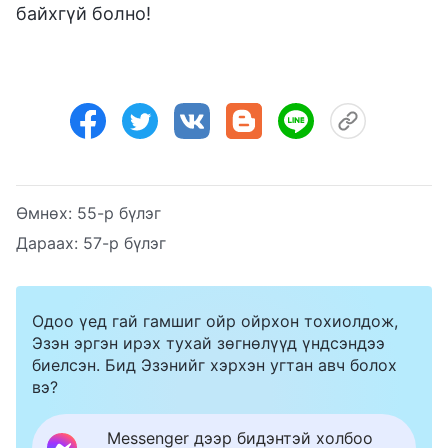
байхгүй болно!
Өмнөх:
55-р бүлэг
Дараах:
57-р бүлэг
Одоо үед гай гамшиг ойр ойрхон тохиолдож,
Эзэн эргэн ирэх тухай зөгнөлүүд үндсэндээ
биелсэн. Бид Эзэнийг хэрхэн угтан авч болох
вэ?
Messenger дээр бидэнтэй холбоо