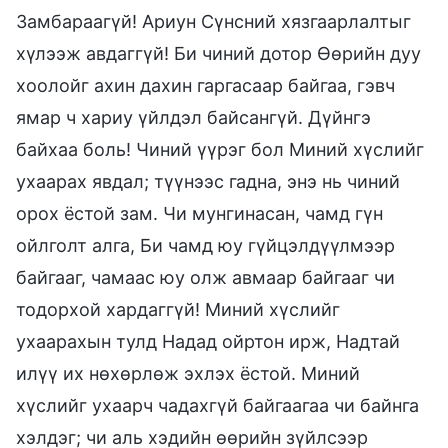
Замбараагүй! Ариун Сүнсний хязгаарлалтыг
хүлээж авдаггүй! Би чиний дотор Өөрийн дуу
хоолойг ахин дахин гаргасаар байгаа, гэвч
ямар ч хариу үйлдэл байсангүй. Дүйнгэ
байхаа боль! Чиний үүрэг бол Миний хүслийг
ухаарах явдал; түүнээс гадна, энэ нь чиний
орох ёстой зам. Чи мунгинасан, чамд гүн
ойлголт алга, Би чамд юу гүйцэлдүүлмээр
байгааг, чамаас юу олж авмаар байгааг чи
тодорхой хардаггүй! Миний хүслийг
ухаарахын тулд Надад ойртон ирж, Надтай
илүү их нөхөрлөж эхлэх ёстой. Миний
хүслийг ухаарч чадахгүй байгаагаа чи байнга
хэлдэг; чи аль хэдийн өөрийн зүйлсээр