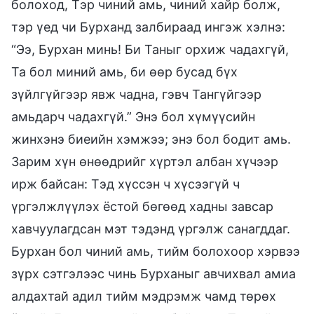
болоход, Тэр чиний амь, чиний хайр болж,
тэр үед чи Бурханд залбираад ингэж хэлнэ:
“Ээ, Бурхан минь! Би Таныг орхиж чадахгүй,
Та бол миний амь, би өөр бусад бүх
зүйлгүйгээр явж чадна, гэвч Тангүйгээр
амьдарч чадахгүй.” Энэ бол хүмүүсийн
жинхэнэ биеийн хэмжээ; энэ бол бодит амь.
Зарим хүн өнөөдрийг хүртэл албан хүчээр
ирж байсан: Тэд хүссэн ч хүсээгүй ч
үргэлжлүүлэх ёстой бөгөөд хадны завсар
хавчуулагдсан мэт тэдэнд үргэлж санагддаг.
Бурхан бол чиний амь, тийм болохоор хэрвээ
зүрх сэтгэлээс чинь Бурханыг авчихвал амиа
алдахтай адил тийм мэдрэмж чамд төрөх