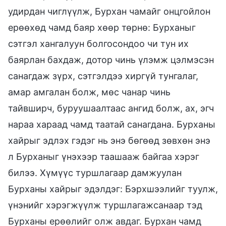
удирдан чиглүүлж, Бурхан чамайг онцгойлон
ерөөхөд чамд баяр хөөр төрнө: Бурханыг
сэтгэл хангалуун болгосондоо чи тун их
баярлан бахдаж, дотор чинь үлэмж цэлмэсэн
санагдаж зүрх, сэтгэлдээ хиргүй тунгалаг,
амар амгалан болж, мөс чанар чинь
тайвширч, буруушаалтаас ангид болж, ах, эгч
нараа хараад чамд таатай санагдана. Бурханы
хайрыг эдлэх гэдэг нь энэ бөгөөд зөвхөн энэ
л Бурханыг үнэхээр таашааж байгаа хэрэг
билээ. Хүмүүс туршлагаар дамжуулан
Бурханы хайрыг эдэлдэг: Бэрхшээлийг туулж,
үнэнийг хэрэгжүүлж туршлагажсанаар тэд
Бурханы ерөөлийг олж авдаг. Бурхан чамд