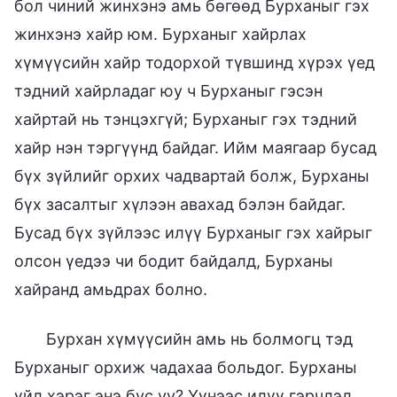
бол чиний жинхэнэ амь бөгөөд Бурханыг гэх
жинхэнэ хайр юм. Бурханыг хайрлах
хүмүүсийн хайр тодорхой түвшинд хүрэх үед
тэдний хайрладаг юу ч Бурханыг гэсэн
хайртай нь тэнцэхгүй; Бурханыг гэх тэдний
хайр нэн тэргүүнд байдаг. Ийм маягаар бусад
бүх зүйлийг орхих чадвартай болж, Бурханы
бүх засалтыг хүлээн авахад бэлэн байдаг.
Бусад бүх зүйлээс илүү Бурханыг гэх хайрыг
олсон үедээ чи бодит байдалд, Бурханы
хайранд амьдрах болно.
Бурхан хүмүүсийн амь нь болмогц тэд
Бурханыг орхиж чадахаа больдог. Бурханы
үйл хэрэг энэ бус уу? Үүнээс илүү гэрчлэл