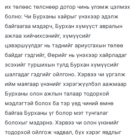
их төлөөс төлснөөр дотор чинь үлэмж цэлмэх
болно: Чи Бурханы хайрыг үнэхээр эдэлж
байгаагаа мэдэрч, Бурхан хүмүүст авралын
ажлаа хийчихсэнийг, хүмүүсийг
цэвэршүүлдэг нь тэднийг ариусгахын төлөө
байдаг гэдгийг, Өөрийг нь үнэхээр хайрладаг
эсэхийг туршихын тулд Бурхан хүмүүсийг
шалгадаг гэдгийг ойлгоно. Хэрвээ чи үргэлж
ийм маягаар үнэнийг хэрэгжүүлбэл аажмаар
Бурханы олон ажлын талаар тодорхой
мэдлэгтэй болох ба тэр үед чиний өмнө
байгаа Бурханы үг болор мэт тунгалаг
болохыг мэдэрнэ. Хэрвээ чи олон үнэнийг
тодорхой ойлгож чадвал, бүх хэрэг явдлыг