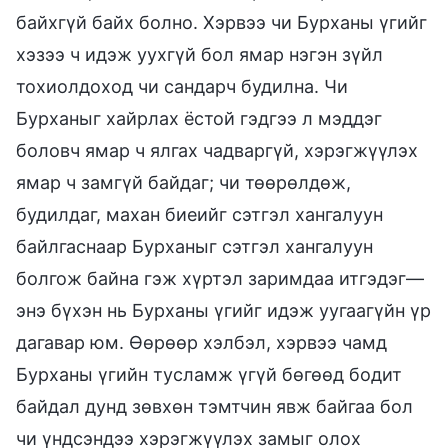
байхгүй байх болно. Хэрвээ чи Бурханы үгийг
хэзээ ч идэж уухгүй бол ямар нэгэн зүйл
тохиолдоход чи сандарч будилна. Чи
Бурханыг хайрлах ёстой гэдгээ л мэддэг
боловч ямар ч ялгах чадваргүй, хэрэгжүүлэх
ямар ч замгүй байдаг; чи төөрөлдөж,
будилдаг, махан биеийг сэтгэл хангалуун
байлгаснаар Бурханыг сэтгэл хангалуун
болгож байна гэж хүртэл заримдаа итгэдэг—
энэ бүхэн нь Бурханы үгийг идэж уугаагүйн үр
дагавар юм. Өөрөөр хэлбэл, хэрвээ чамд
Бурханы үгийн тусламж үгүй бөгөөд бодит
байдал дунд зөвхөн тэмтчин явж байгаа бол
чи үндсэндээ хэрэгжүүлэх замыг олох