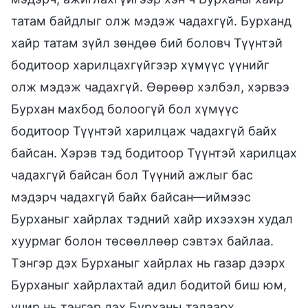
татам байдлыг олж мэдэж чадахгүй. Бурханд
хайр татам зүйл зөндөө бий боловч Түүнтэй
бодитоор харилцахгүйгээр хүмүүс үүнийг
олж мэдэж чадахгүй. Өөрөөр хэлбэл, хэрвээ
Бурхан махбод болоогүй бол хүмүүс
бодитоор Түүнтэй харилцаж чадахгүй байх
байсан. Хэрэв тэд бодитоор Түүнтэй харилцах
чадахгүй байсан бол Түүний ажлыг бас
мэдэрч чадахгүй байх байсан—иймээс
Бурханыг хайрлах тэдний хайр ихээхэн худал
хуурмаг болон төсөөллөөр сэвтэх байлаа.
Тэнгэр дэх Бурханыг хайрлах нь газар дээрх
Бурханыг хайрлахтай адил бодитой биш юм,
учир нь тэнгэр дэх Бурханы талаарх