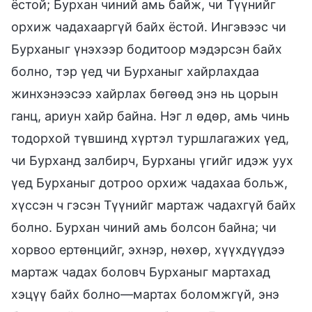
ёстой; Бурхан чиний амь байж, чи Түүнийг
орхиж чадахааргүй байх ёстой. Ингэвээс чи
Бурханыг үнэхээр бодитоор мэдэрсэн байх
болно, тэр үед чи Бурханыг хайрлахдаа
жинхэнээсээ хайрлах бөгөөд энэ нь цорын
ганц, ариун хайр байна. Нэг л өдөр, амь чинь
тодорхой түвшинд хүртэл туршлагажих үед,
чи Бурханд залбирч, Бурханы үгийг идэж уух
үед Бурханыг дотроо орхиж чадахаа больж,
хүссэн ч гэсэн Түүнийг мартаж чадахгүй байх
болно. Бурхан чиний амь болсон байна; чи
хорвоо ертөнцийг, эхнэр, нөхөр, хүүхдүүдээ
мартаж чадах боловч Бурханыг мартахад
хэцүү байх болно—мартах боломжгүй, энэ