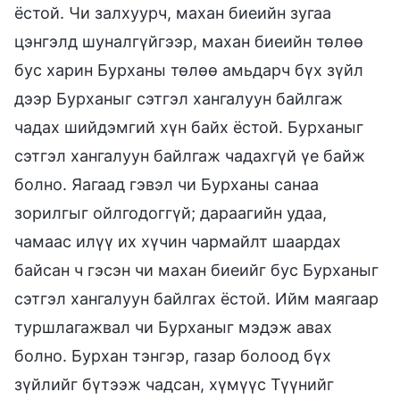
ёстой. Чи залхуурч, махан биеийн зугаа
цэнгэлд шуналгүйгээр, махан биеийн төлөө
бус харин Бурханы төлөө амьдарч бүх зүйл
дээр Бурханыг сэтгэл хангалуун байлгаж
чадах шийдэмгий хүн байх ёстой. Бурханыг
сэтгэл хангалуун байлгаж чадахгүй үе байж
болно. Яагаад гэвэл чи Бурханы санаа
зорилгыг ойлгодоггүй; дараагийн удаа,
чамаас илүү их хүчин чармайлт шаардах
байсан ч гэсэн чи махан биеийг бус Бурханыг
сэтгэл хангалуун байлгах ёстой. Ийм маягаар
туршлагажвал чи Бурханыг мэдэж авах
болно. Бурхан тэнгэр, газар болоод бүх
зүйлийг бүтээж чадсан, хүмүүс Түүнийг