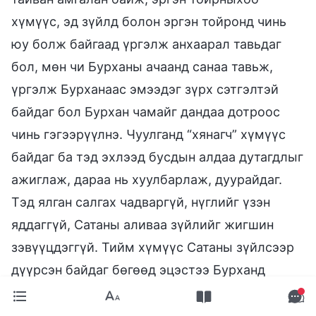
хүмүүс, эд зүйлд болон эргэн тойронд чинь
юу болж байгаад үргэлж анхаарал тавьдаг
бол, мөн чи Бурханы ачаанд санаа тавьж,
үргэлж Бурханаас эмээдэг зүрх сэтгэлтэй
байдаг бол Бурхан чамайг дандаа дотроос
чинь гэгээрүүлнэ. Чуулганд “хянагч” хүмүүс
байдаг ба тэд эхлээд бусдын алдаа дутагдлыг
ажиглаж, дараа нь хуулбарлаж, дуурайдаг.
Тэд ялган салгах чадваргүй, нүглийг үзэн
яддаггүй, Сатаны аливаа зүйлийг жигшин
зэвүүцдэггүй. Тийм хүмүүс Сатаны зүйлсээр
дүүрсэн байдаг бөгөөд эцэстээ Бурханд
бүрэн хаягдах болно. Зүрх сэтгэл чинь
Бурханы өмнө үргэлж эмээсэн байдалтай