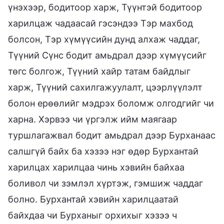
үнэхээр, бодитоор харж, Түүнтэй бодитоор
харилцаж чадаасай гэсэндээ Тэр махбод
болсон, Тэр хүмүүсийн дунд алхаж чаддаг,
Түүний Сүнс бодит амьдрал дээр хүмүүсийг
төгс болгож, Түүний хайр татам байдлыг
харж, Түүний сахилгажуулалт, цээрлүүлэлт
болон ерөөлийг мэдрэх боломж олгодгийг чи
харна. Хэрвээ чи үргэлж ийм маягаар
туршлагажвал бодит амьдрал дээр Бурханаас
салшгүй байх ба хэзээ нэг өдөр Бурхантай
харилцах харилцаа чинь хэвийн байхаа
боливол чи зэмлэл хүртэж, гэмшиж чаддаг
болно. Бурхантай хэвийн харилцаатай
байхдаа чи Бурханыг орхихыг хэзээ ч