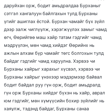
даруйхан орж, бодит амьдралдаа Бурханыг
сэтгэл хангалуун байлгахын тулд Бурханы
үгийг ашиглах ёстой. Бурхан чамайг бүх зүйл
дээр залж чиглүүлж, хэрэгжүүлэх замыг чамд
өгч, Өөрийгөө маш хайр татам гэдгийг чамд
мэдрүүлэн, мөн чамд хийдэг Өөрийнх нь
ажлын алхам бүр чамайг төгс болгохын тулд
байдаг гэдгийг чамд харуулна. Хэрвээ чи
Бурханы хайрыг харахыг хүсвэл, хэрвээ чи
Бурханы хайрыг үнэхээр мэдэрмээр байвал
бодит байдал руу гүн орж, бодит амьдралд
гүн орж Бурханы хийдэг бүхэн нь хайр, аврал
юм гэдгийг, мөн хүмүүсийн бохир зүйлийг нь
хаяулж, тэдэнд байдаг, Бурханы санаа