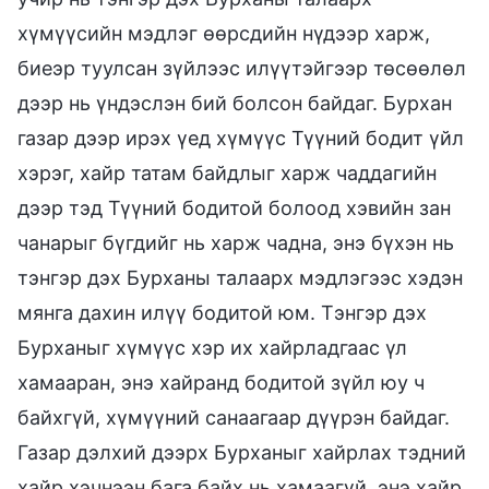
хүмүүсийн мэдлэг өөрсдийн нүдээр харж,
биеэр туулсан зүйлээс илүүтэйгээр төсөөлөл
дээр нь үндэслэн бий болсон байдаг. Бурхан
газар дээр ирэх үед хүмүүс Түүний бодит үйл
хэрэг, хайр татам байдлыг харж чаддагийн
дээр тэд Түүний бодитой болоод хэвийн зан
чанарыг бүгдийг нь харж чадна, энэ бүхэн нь
тэнгэр дэх Бурханы талаарх мэдлэгээс хэдэн
мянга дахин илүү бодитой юм. Тэнгэр дэх
Бурханыг хүмүүс хэр их хайрладгаас үл
хамааран, энэ хайранд бодитой зүйл юу ч
байхгүй, хүмүүний санаагаар дүүрэн байдаг.
Газар дэлхий дээрх Бурханыг хайрлах тэдний
хайр хэчнээн бага байх нь хамаагүй, энэ хайр