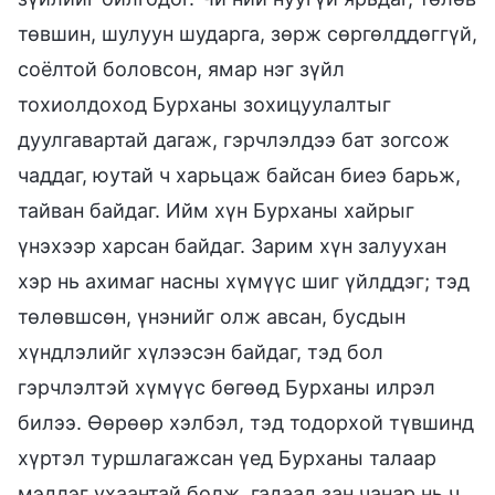
төвшин, шулуун шударга, зөрж сөргөлддөггүй,
соёлтой боловсон, ямар нэг зүйл
тохиолдоход Бурханы зохицуулалтыг
дуулгавартай дагаж, гэрчлэлдээ бат зогсож
чаддаг, юутай ч харьцаж байсан биеэ барьж,
тайван байдаг. Ийм хүн Бурханы хайрыг
үнэхээр харсан байдаг. Зарим хүн залуухан
хэр нь ахимаг насны хүмүүс шиг үйлддэг; тэд
төлөвшсөн, үнэнийг олж авсан, бусдын
хүндлэлийг хүлээсэн байдаг, тэд бол
гэрчлэлтэй хүмүүс бөгөөд Бурханы илрэл
билээ. Өөрөөр хэлбэл, тэд тодорхой түвшинд
хүртэл туршлагажсан үед Бурханы талаар
мэдлэг ухаантай болж, гадаад зан чанар нь ч