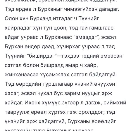
Тэд ердөө л Бурханыг чимээгүйхэн дагадаг.
Олон хүн Бурханд итгэдэг ч Түүнийг
хайрладаг хүн тун цөөн; тэд гай гамшгаас
айдаг учраас л Бурханаас “эмээдэг”, эсвэл
Бурхан өндөр дээд, хүчирхэг учраас л тэд
Түүнийг “биширдэг”—гэхдээ тэдний эмээсэн
сэтгэл болон бишрэлд ямар ч хайр,
жинхэнээсээ хүсэмжлэх сэтгэл байдаггүй.
Тэд өөрсдийн туршлагаар үнэний өчүүхэн
хэсэг, эсвэл чухал бус зарим нууцыг эрж
хайдаг. Ихэнх хүмүүс зүгээр л дагаж, сиймхий
тааруулж ерөөл хүртэх гэж оролддог; тэд
үнэнийг эрж хайдаггүй, Бурханы ерөөлийг
хүртэхийн тулд Бурханыг үнэхээр