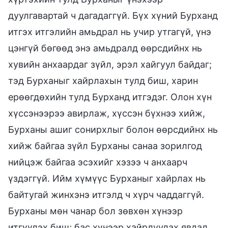
дуулгавартай ч дагадаггүй. Бүх хүний Бурханд
итгэх итгэлийн амьдрал нь учир утгагүй, үнэ
цэнгүй бөгөөд энэ амьдралд өөрсдийнх нь
хувийн анхаардаг зүйл, эрэл хайгуул байдаг;
тэд Бурханыг хайрлахын тулд биш, харин
ерөөгдөхийн тулд Бурханд итгэдэг. Олон хүн
хүссэнээрээ авирлаж, хүссэн бүхнээ хийж,
Бурханы ашиг сонирхлыг болон өөрсдийнх нь
хийж байгаа зүйл Бурханы санаа зорилгод
нийцэж байгаа эсэхийг хэзээ ч анхаарч
үздэггүй. Ийм хүмүүс Бурханыг хайрлах нь
байтугай жинхэнэ итгэлд ч хүрч чаддаггүй.
Бурханы мөн чанар бол зөвхөн хүнээр
итгүүлэх биш; бас хүнээр хайрлуулах явдал