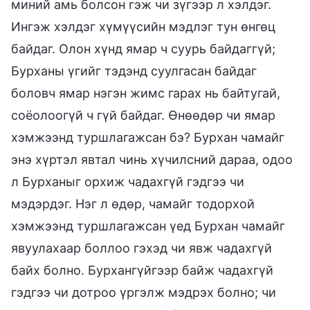
миний амь болсон гэж чи зүгээр л хэлдэг.
Ингэж хэлдэг хүмүүсийн мэдлэг тун өнгөц
байдаг. Олон хүнд ямар ч суурь байдаггүй;
Бурханы үгийг тэдэнд суулгасан байдаг
боловч ямар нэгэн жимс гарах нь байтугай,
соёолоогүй ч гүй байдаг. Өнөөдөр чи ямар
хэмжээнд туршлагажсан бэ? Бурхан чамайг
энэ хүртэл явтал чинь хүчилсний дараа, одоо
л Бурханыг орхиж чадахгүй гэдгээ чи
мэдэрдэг. Нэг л өдөр, чамайг тодорхой
хэмжээнд туршлагажсан үед Бурхан чамайг
явуулахаар боллоо гэхэд чи явж чадахгүй
байх болно. Бурхангүйгээр байж чадахгүй
гэдгээ чи дотроо үргэлж мэдрэх болно; чи