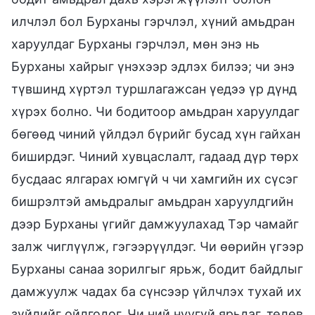
илчлэл бол Бурханы гэрчлэл, хүний амьдран
харуулдаг Бурханы гэрчлэл, мөн энэ нь
Бурханы хайрыг үнэхээр эдлэх билээ; чи энэ
түвшинд хүртэл туршлагажсан үедээ үр дүнд
хүрэх болно. Чи бодитоор амьдран харуулдаг
бөгөөд чиний үйлдэл бүрийг бусад хүн гайхан
биширдэг. Чиний хувцаслалт, гадаад дүр төрх
бусдаас ялгарах юмгүй ч чи хамгийн их сүсэг
бишрэлтэй амьдралыг амьдран харуулдгийн
дээр Бурханы үгийг дамжуулахад Тэр чамайг
залж чиглүүлж, гэгээрүүлдэг. Чи өөрийн үгээр
Бурханы санаа зорилгыг ярьж, бодит байдлыг
дамжуулж чадах ба сүнсээр үйлчлэх тухай их
зүйлийг ойлгодог. Чи ний нуугүй ярьдаг, төлөв