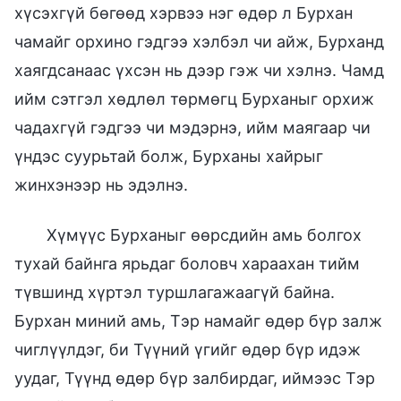
хүсэхгүй бөгөөд хэрвээ нэг өдөр л Бурхан
чамайг орхино гэдгээ хэлбэл чи айж, Бурханд
хаягдсанаас үхсэн нь дээр гэж чи хэлнэ. Чамд
ийм сэтгэл хөдлөл төрмөгц Бурханыг орхиж
чадахгүй гэдгээ чи мэдэрнэ, ийм маягаар чи
үндэс суурьтай болж, Бурханы хайрыг
жинхэнээр нь эдэлнэ.
Хүмүүс Бурханыг өөрсдийн амь болгох
тухай байнга ярьдаг боловч хараахан тийм
түвшинд хүртэл туршлагажаагүй байна.
Бурхан миний амь, Тэр намайг өдөр бүр залж
чиглүүлдэг, би Түүний үгийг өдөр бүр идэж
уудаг, Түүнд өдөр бүр залбирдаг, иймээс Тэр