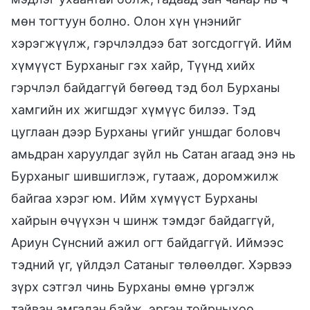
мөн тогтуун болно. Олон хүн үнэнийг
хэрэгжүүлж, гэрчлэлдээ бат зогсдоггүй. Ийм
хүмүүст Бурханыг гэх хайр, Түүнд хийх
гэрчлэл байдаггүй бөгөөд тэд бол Бурханы
хамгийн их жигшдэг хүмүүс билээ. Тэд
цуглаан дээр Бурханы үгийг уншдаг боловч
амьдран харуулдаг зүйл нь Сатан агаад энэ нь
Бурханыг шившиглэж, гутааж, доромжилж
байгаа хэрэг юм. Ийм хүмүүст Бурханы
хайрын өчүүхэн ч шинж тэмдэг байдаггүй,
Ариун Сүнсний ажил огт байдаггүй. Иймээс
тэдний үг, үйлдэл Сатаныг төлөөлдөг. Хэрвээ
зүрх сэтгэл чинь Бурханы өмнө үргэлж
тайван амгалан байж, эргэн тойрныхоо