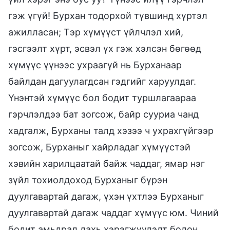
гэж үгүй! Бурхан тодорхой түвшинд хүртэл
ажилласан; Тэр хүмүүст үйлчлэл хий,
гэсгээлт хүрт, эсвэл үх гэж хэлсэн бөгөөд
хүмүүс үүнээс ухраагүй нь Бурханаар
байлдан дагуулагдсан гэдгийг харуулдаг.
Үнэнтэй хүмүүс бол бодит туршлагаараа
гэрчлэлдээ бат зогсож, байр сууриа чанд
хадгалж, Бурханы талд хэзээ ч ухрахгүйгээр
зогсож, Бурханыг хайрладаг хүмүүстэй
хэвийн харилцаатай байж чаддаг, ямар нэг
зүйл тохиолдоход Бурханыг бүрэн
дуулгавартай дагаж, үхэн үхтлээ Бурханыг
дуулгавартай дагаж чаддаг хүмүүс юм. Чиний
бодит амьдрал дахь хэрэгжүүлэлт болон