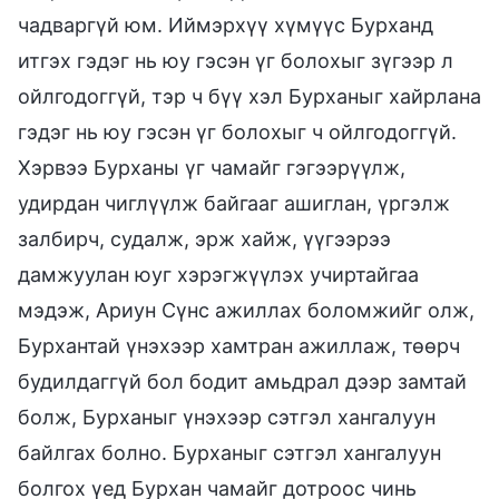
чадваргүй юм. Иймэрхүү хүмүүс Бурханд
итгэх гэдэг нь юу гэсэн үг болохыг зүгээр л
ойлгодоггүй, тэр ч бүү хэл Бурханыг хайрлана
гэдэг нь юу гэсэн үг болохыг ч ойлгодоггүй.
Хэрвээ Бурханы үг чамайг гэгээрүүлж,
удирдан чиглүүлж байгааг ашиглан, үргэлж
залбирч, судалж, эрж хайж, үүгээрээ
дамжуулан юуг хэрэгжүүлэх учиртайгаа
мэдэж, Ариун Сүнс ажиллах боломжийг олж,
Бурхантай үнэхээр хамтран ажиллаж, төөрч
будилдаггүй бол бодит амьдрал дээр замтай
болж, Бурханыг үнэхээр сэтгэл хангалуун
байлгах болно. Бурханыг сэтгэл хангалуун
болгох үед Бурхан чамайг дотроос чинь