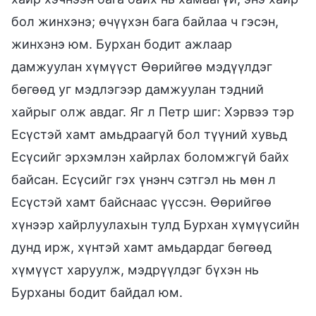
бол жинхэнэ; өчүүхэн бага байлаа ч гэсэн,
жинхэнэ юм. Бурхан бодит ажлаар
дамжуулан хүмүүст Өөрийгөө мэдүүлдэг
бөгөөд уг мэдлэгээр дамжуулан тэдний
хайрыг олж авдаг. Яг л Петр шиг: Хэрвээ тэр
Есүстэй хамт амьдраагүй бол түүний хувьд
Есүсийг эрхэмлэн хайрлах боломжгүй байх
байсан. Есүсийг гэх үнэнч сэтгэл нь мөн л
Есүстэй хамт байснаас үүссэн. Өөрийгөө
хүнээр хайрлуулахын тулд Бурхан хүмүүсийн
дунд ирж, хүнтэй хамт амьдардаг бөгөөд
хүмүүст харуулж, мэдрүүлдэг бүхэн нь
Бурханы бодит байдал юм.