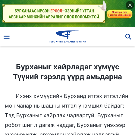
Бурханыг хайрладаг хүмүүс Түүний гэрэлд үүрд амьдарна
Бурханыг хайрладаг хүмүүс
Түүний гэрэлд үүрд амьдарна
Ихэнх хүмүүсийн Бурханд итгэх итгэлийн
мөн чанар нь шашны итгэл үнэмшил байдаг:
Тэд Бурханыг хайрлах чадваргүй, Бурханыг
робот шиг л дагаж чаддаг, Бурханыг үнэхээр
хүсэмжилж, эрхэмлэн хайрлаж чаддаггүй.