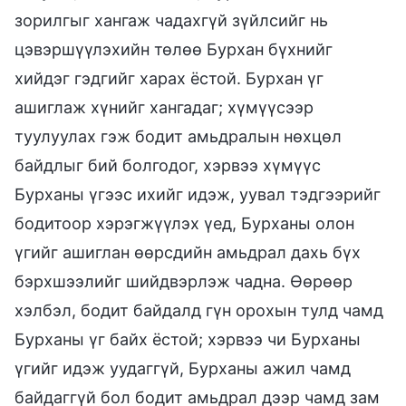
зорилгыг хангаж чадахгүй зүйлсийг нь
цэвэршүүлэхийн төлөө Бурхан бүхнийг
хийдэг гэдгийг харах ёстой. Бурхан үг
ашиглаж хүнийг хангадаг; хүмүүсээр
туулуулах гэж бодит амьдралын нөхцөл
байдлыг бий болгодог, хэрвээ хүмүүс
Бурханы үгээс ихийг идэж, уувал тэдгээрийг
бодитоор хэрэгжүүлэх үед, Бурханы олон
үгийг ашиглан өөрсдийн амьдрал дахь бүх
бэрхшээлийг шийдвэрлэж чадна. Өөрөөр
хэлбэл, бодит байдалд гүн орохын тулд чамд
Бурханы үг байх ёстой; хэрвээ чи Бурханы
үгийг идэж уудаггүй, Бурханы ажил чамд
байдаггүй бол бодит амьдрал дээр чамд зам