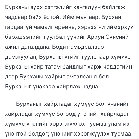
Бурханы зүрх сэтгэлийг хангалуун байлгаж
чадсаар байх ёстой. Ийм маягаар, Бурхан
гарцаагүй чамайг ерөөнө, хэрвээ чи иймэрхүү
бэрхшээлийг туулбал үүнийг Ариун Сүнсний
ажил дагалдана. Бодит амьдралаар
дамжуулан, Бурханы үгийг туулснаар хүмүүс
Бурханы хайр татам байдлыг харж чаддагийн
дээр Бурханы хайрыг амталсан л бол
Бурханыг үнэхээр хайрлаж чадна.
Бурханыг хайрладаг хүмүүс бол үнэнийг
хайрладаг хүмүүс бөгөөд үнэнийг хайрладаг
хүмүүс үнэнийг хэрэгжүүлэх тусмаа улам их
үнэнтэй болдог; үнэнийг хэрэгжүүлэх тусмаа