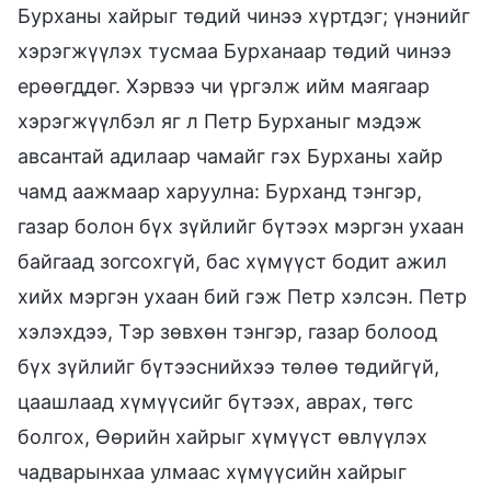
Бурханы хайрыг төдий чинээ хүртдэг; үнэнийг
хэрэгжүүлэх тусмаа Бурханаар төдий чинээ
ерөөгддөг. Хэрвээ чи үргэлж ийм маягаар
хэрэгжүүлбэл яг л Петр Бурханыг мэдэж
авсантай адилаар чамайг гэх Бурханы хайр
чамд аажмаар харуулна: Бурханд тэнгэр,
газар болон бүх зүйлийг бүтээх мэргэн ухаан
байгаад зогсохгүй, бас хүмүүст бодит ажил
хийх мэргэн ухаан бий гэж Петр хэлсэн. Петр
хэлэхдээ, Тэр зөвхөн тэнгэр, газар болоод
бүх зүйлийг бүтээснийхээ төлөө төдийгүй,
цаашлаад хүмүүсийг бүтээх, аврах, төгс
болгох, Өөрийн хайрыг хүмүүст өвлүүлэх
чадварынхаа улмаас хүмүүсийн хайрыг