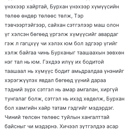
үнэхээр хайртай, Бурхан үнэхээр хүмүүсийн
төлөө өндөр төлөөс төлж, Тэр
тэвчээртэйгээр, сайхан сэтгэлээр маш олон
үг хэлсэн бөгөөд үргэлж хүмүүсийг авардаг
гэж л гагцхүү чи хэлэх юм бол эдгээр үгийг
хэлж байгаа чинь Бурханыг таашаахын зөвхөн
нэг тал нь юм. Гэхдээ илүү их бодитой
таашаал нь хүмүүс бодит амьдралдаа үнэнийг
хэрэгжүүлэх явдал бөгөөд үүний дараа
тэдний зүрх сэтгэл нь амар амгалан, хиргүй
тунгалаг болж, сэтгэл нь ихэд хөдөлж, Бурхан
бол хамгийн хайр татам гэдгийг мэдэрдэг.
Чиний төлсөн төлөөс туйлын хангалттай
байсныг чи мэдэрнэ. Хичээл зүтгэлдээ асар