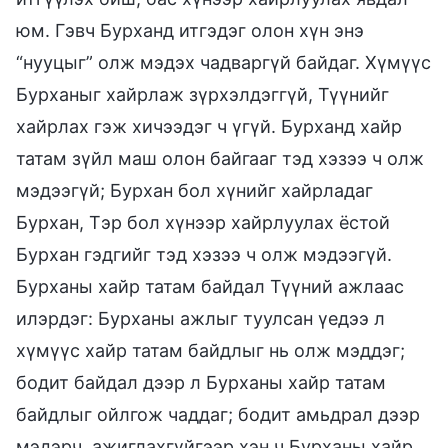
юм. Гэвч Бурханд итгэдэг олон хүн энэ
“нууцыг” олж мэдэх чадваргүй байдаг. Хүмүүс
Бурханыг хайрлаж зүрхэлдэггүй, Түүнийг
хайрлах гэж хичээдэг ч үгүй. Бурханд хайр
татам зүйл маш олон байгааг тэд хэзээ ч олж
мэдээгүй; Бурхан бол хүнийг хайрладаг
Бурхан, Тэр бол хүнээр хайрлуулах ёстой
Бурхан гэдгийг тэд хэзээ ч олж мэдээгүй.
Бурханы хайр татам байдал Түүний ажлаас
илэрдэг: Бурханы ажлыг туулсан үедээ л
хүмүүс хайр татам байдлыг нь олж мэддэг;
бодит байдал дээр л Бурханы хайр татам
байдлыг ойлгож чаддаг; бодит амьдрал дээр
мэдэрч, ажиглахгүйгээр хэн ч Бурханы хайр