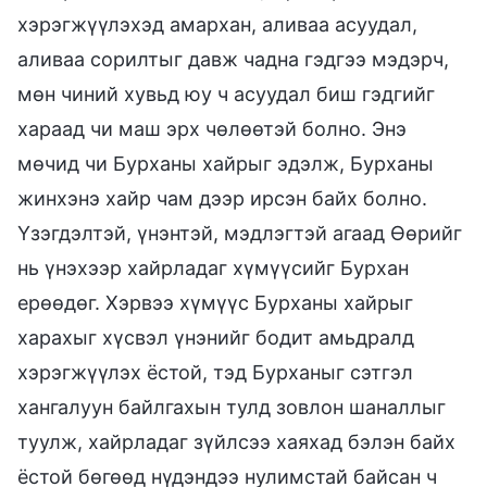
хэрэгжүүлэхэд амархан, аливаа асуудал,
аливаа сорилтыг давж чадна гэдгээ мэдэрч,
мөн чиний хувьд юу ч асуудал биш гэдгийг
хараад чи маш эрх чөлөөтэй болно. Энэ
мөчид чи Бурханы хайрыг эдэлж, Бурханы
жинхэнэ хайр чам дээр ирсэн байх болно.
Үзэгдэлтэй, үнэнтэй, мэдлэгтэй агаад Өөрийг
нь үнэхээр хайрладаг хүмүүсийг Бурхан
ерөөдөг. Хэрвээ хүмүүс Бурханы хайрыг
харахыг хүсвэл үнэнийг бодит амьдралд
хэрэгжүүлэх ёстой, тэд Бурханыг сэтгэл
хангалуун байлгахын тулд зовлон шаналлыг
туулж, хайрладаг зүйлсээ хаяхад бэлэн байх
ёстой бөгөөд нүдэндээ нулимстай байсан ч