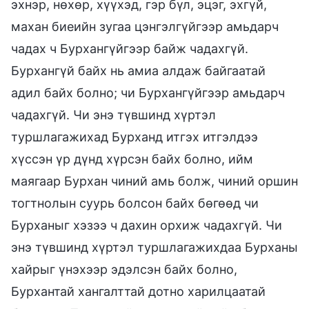
эхнэр, нөхөр, хүүхэд, гэр бүл, эцэг, эхгүй,
махан биеийн зугаа цэнгэлгүйгээр амьдарч
чадах ч Бурхангүйгээр байж чадахгүй.
Бурхангүй байх нь амиа алдаж байгаатай
адил байх болно; чи Бурхангүйгээр амьдарч
чадахгүй. Чи энэ түвшинд хүртэл
туршлагажихад Бурханд итгэх итгэлдээ
хүссэн үр дүнд хүрсэн байх болно, ийм
маягаар Бурхан чиний амь болж, чиний оршин
тогтнолын суурь болсон байх бөгөөд чи
Бурханыг хэзээ ч дахин орхиж чадахгүй. Чи
энэ түвшинд хүртэл туршлагажихдаа Бурханы
хайрыг үнэхээр эдэлсэн байх болно,
Бурхантай хангалттай дотно харилцаатай