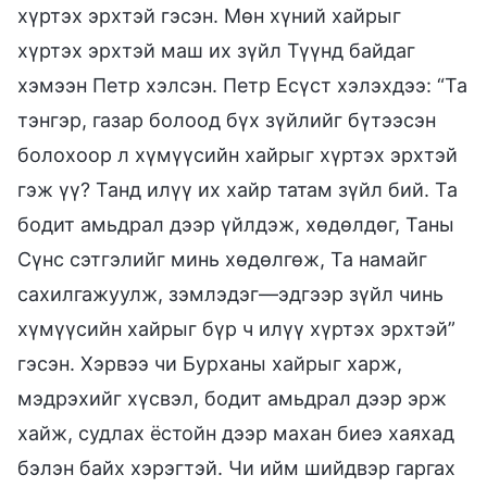
хүртэх эрхтэй гэсэн. Мөн хүний хайрыг
хүртэх эрхтэй маш их зүйл Түүнд байдаг
хэмээн Петр хэлсэн. Петр Есүст хэлэхдээ: “Та
тэнгэр, газар болоод бүх зүйлийг бүтээсэн
болохоор л хүмүүсийн хайрыг хүртэх эрхтэй
гэж үү? Танд илүү их хайр татам зүйл бий. Та
бодит амьдрал дээр үйлдэж, хөдөлдөг, Таны
Сүнс сэтгэлийг минь хөдөлгөж, Та намайг
сахилгажуулж, зэмлэдэг—эдгээр зүйл чинь
хүмүүсийн хайрыг бүр ч илүү хүртэх эрхтэй”
гэсэн. Хэрвээ чи Бурханы хайрыг харж,
мэдрэхийг хүсвэл, бодит амьдрал дээр эрж
хайж, судлах ёстойн дээр махан биеэ хаяхад
бэлэн байх хэрэгтэй. Чи ийм шийдвэр гаргах