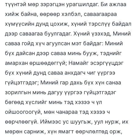
түүнтэй мөр зэрэгцэн урагшилдаг. Би ажлаа
хийж байна, өөрөөр хэлбэл, саваагаараа
хүмүүсийн дунд цохиж, хүний тэрслүү байдал
дээр саваагаа буулгадаг. Хүний үзэхэд, Миний
саваа гойд хүч агуулсан мэт байдаг: Миний
бүх дайсан дээр саваа минь бууж, тэднийг
амархан өршөөдөггүй; Намайг эсэргүүцдэг
бүх хүний дунд саваа анхдагч чиг үүргээ
гүйцэтгэдэг; Миний гар дахь бүх хүн санаа
зорилгын минь дагуу үүргээ гүйцэтгэдэг
бөгөөд хүслийг минь тэд хэзээ ч үл
ойшоогоогүй, мөн чанараа тэд хэзээ ч
өөрчлөөгүй. Иймээс ус шуугьж, уул нурж, их
мөрөн сарниж, хүн ямагт өөрчлөлтөд орж,