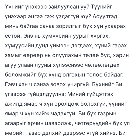
Үүнийг үнэхээр зайлуулсан уу? Түүнийг
үнэхээр эцгээ гэж үздэггүй юу? Асуултад
минь байгаа санаа зорилгыг бүх хүн ухаарах
ёстой. Энэ нь хүмүүсийн уурыг хүргэх,
хүмүүсийн дунд үймээн дэгдээх, хүний гарах
замыг өөрөөр нь олуулахын төлөө бус, харин
агуу улаан лууны хүлээснээс чөлөөлөгдөх
боломжийг бүх хүнд олгохын төлөө байдаг.
Гэвч хэн ч санаа зовох учиргүй. Бүхнийг Би
үгээрээ гүйцэлдүүлнэ; Миний гүйцэтгэх
ажилд ямар ч хүн оролцож болохгүй, үүнийг
ямар ч хүн хийж чадахгүй. Би бүх газрын
агаарыг арчин цэвэрлэж, чөтгөрүүдийн бүх ул
мөрийг газар дэлхий дээрээс үгүй хийнэ. Би