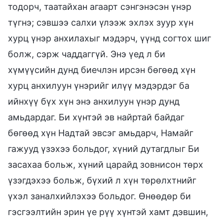
тодорч, таатайхан агаарт сэнгэнэсэн үнэр
түгнэ; сэвшээ салхи үлээж эхлэх зуур хүн
хурц үнэр анхилахыг мэдэрч, үүнд согтох шиг
болж, сэрж чаддаггүй. Энэ үед л би
хүмүүсийн дунд биечлэн ирсэн бөгөөд хүн
хурц анхилуун үнэрийг илүү мэдэрдэг ба
ийнхүү бүх хүн энэ анхилуун үнэр дунд
амьдардаг. Би хүнтэй эв найртай байдаг
бөгөөд хүн Надтай эвсэг амьдарч, Намайг
гажууд үзэхээ больдог, хүний дутагдлыг Би
засахаа больж, хүний царайд зовнисон төрх
үзэгдэхээ больж, бүхий л хүн төрөлхтнийг
үхэл заналхийлэхээ больдог. Өнөөдөр би
гэсгээлтийн эрин үе рүү хүнтэй хамт дэвшин,