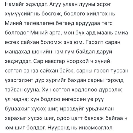
Намайг эдэлдэг. Агуу улаан лууны эсрэг
хүмүүсийг нь босгож, бослого хийлгэх нь
Миний төлөвлөгөө бөгөөд ардуудаа төгс
болгодог Миний арга, мөн бүх ард маань амиа
өсгөх сайхан боломж энэ юм. Гэрэлт саран
мандахад шөнийн нам гүм байдал даруй
эвдэгддэг. Сар навсгар ноорхой ч хүний
сэтгэл санаа сайхан байж, сарны гэрэл туссан
үзэсгэлэнт дүр зургийг бахдан сарны гэрэлд
тайван сууна. Хүн сэтгэл хөдлөлөө дүрсэлж
үл чадна; хүн бодлоо өнгөрсөн үе рүү
буцаахыг хүсэх шиг, ирээдүйг урьдчилан
харахыг хүсэх шиг, одоо цагт баясаж байгаа ч
юм шиг болдог. Нүүрэнд нь инээмсэглэл