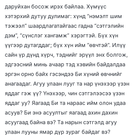
даруйхан босож ирэх байлаа. Хүмүүс
хэтэрхий дутуу дулимаг: хүнд “нэмэлт шим
тэжээл” шаардлагатайгаас гадна “сэтгэлийн
дэм”, “сүнслэг хангамж” хэрэгтэй. Бүх хүн
үүгээр дутагддаг; бүх хүн ийм “өвчтэй”. Илүү
сайн үр дүнд хүрч, тэднийг эрүүл энх болгож,
эдгээсний минь ачаар тэд хэвийн байдалдаа
эргэн орно байх гэсэндээ Би хүний өвчнийг
анагаадаг. Агуу улаан лууг та нар үнэхээр үзэн
яддаг гэж үү? Үнэхээр, чин сэтгэлээсээ үзэн
яддаг уу? Яагаад Би та нараас ийм олон удаа
асуув? Би энэ асуултыг яагаад ахин дахин
асуугаад байна вэ? Та нарын сэтгэлд агуу
улаан лууны ямар дүр зураг байдаг вэ?