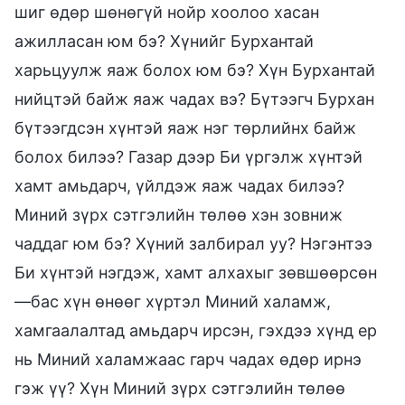
шиг өдөр шөнөгүй нойр хоолоо хасан
ажилласан юм бэ? Хүнийг Бурхантай
харьцуулж яаж болох юм бэ? Хүн Бурхантай
нийцтэй байж яаж чадах вэ? Бүтээгч Бурхан
бүтээгдсэн хүнтэй яаж нэг төрлийнх байж
болох билээ? Газар дээр Би үргэлж хүнтэй
хамт амьдарч, үйлдэж яаж чадах билээ?
Миний зүрх сэтгэлийн төлөө хэн зовниж
чаддаг юм бэ? Хүний залбирал уу? Нэгэнтээ
Би хүнтэй нэгдэж, хамт алхахыг зөвшөөрсөн
—бас хүн өнөөг хүртэл Миний халамж,
хамгаалалтад амьдарч ирсэн, гэхдээ хүнд ер
нь Миний халамжаас гарч чадах өдөр ирнэ
гэж үү? Хүн Миний зүрх сэтгэлийн төлөө