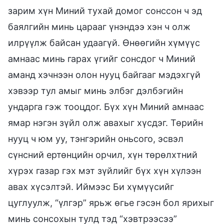
зарим хүн Миний тухай домог сонссон ч эд
баялгийн минь царааг үнэндээ хэн ч олж
илрүүлж байсан удаагүй. Өнөөгийн хүмүүс
амнаас минь гарах үгийг сонсдог ч Миний
аманд хэчнээн олон нууц байгааг мэдэхгүй
хэвээр тул амыг минь элбэг дэлбэгийн
ундарга гэж тооцдог. Бүх хүн Миний амнаас
ямар нэгэн зүйл олж авахыг хүсдэг. Төрийн
нууц ч юм уу, тэнгэрийн оньсого, эсвэл
сүнсний ертөнцийн орчил, хүн төрөлхтний
хүрэх газар гэх мэт зүйлийг бүх хүн хүлээн
авах хүсэлтэй. Иймээс Би хүмүүсийг
цуглуулж, “үлгэр” ярьж өгье гэсэн бол ярихыг
минь сонсохын тулд тэд “хэвтрээсээ”