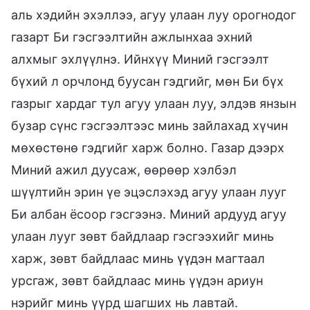
аль хэдийн эхэллээ, агуу улаан луу орогнодог
газарт Би гэсгээлтийн ажлынхаа эхний
алхмыг эхлүүлнэ. Ийнхүү Миний гэсгээлт
бүхий л орчлонд буусан гэдгийг, мөн Би бүх
газрыг хардаг тул агуу улаан луу, элдэв янзын
бузар сүнс гэсгээлтээс минь зайлахад хүчин
мөхөстөнө гэдгийг харж болно. Газар дээрх
Миний ажил дуусаж, өөрөөр хэлбэл
шүүлтийн эрин үе эцэслэхэд агуу улаан лууг
Би албан ёсоор гэсгээнэ. Миний ардууд агуу
улаан лууг зөвт байдлаар гэсгээхийг минь
харж, зөвт байдлаас минь үүдэн магтаал
урсгаж, зөвт байдлаас минь үүдэн ариун
нэрийг минь үүрд шагших нь лавтай.