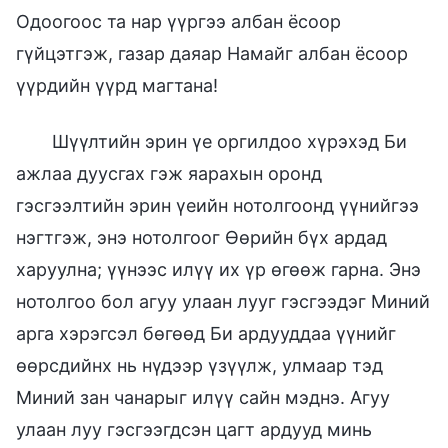
Одоогоос та нар үүргээ албан ёсоор
гүйцэтгэж, газар даяар Намайг албан ёсоор
үүрдийн үүрд магтана!
Шүүлтийн эрин үе оргилдоо хүрэхэд Би
ажлаа дуусгах гэж яарахын оронд
гэсгээлтийн эрин үеийн нотолгоонд үүнийгээ
нэгтгэж, энэ нотолгоог Өөрийн бүх ардад
харуулна; үүнээс илүү их үр өгөөж гарна. Энэ
нотолгоо бол агуу улаан лууг гэсгээдэг Миний
арга хэрэгсэл бөгөөд Би ардууддаа үүнийг
өөрсдийнх нь нүдээр үзүүлж, улмаар тэд
Миний зан чанарыг илүү сайн мэднэ. Агуу
улаан луу гэсгээгдсэн цагт ардууд минь