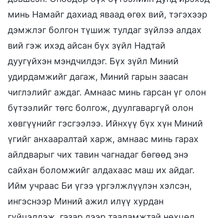
минь Намайг дахиад яваад өгөх вий, тэгэхээр
дэмжлэг болгон түшиж тулдаг зүйлээ алдах
вий гэж ихэд айсан бүх зүйл Надтай
дуугүйхэн мэндчилдэг. Бүх зүйл Миний
удирдамжийг дагаж, Миний гарын заасан
чиглэлийг аждаг. Амнаас минь гарсан үг олон
бүтээлийг төгс болгож, дуулгаваргүй олон
хөвгүүнийг гэсгээлээ. Ийнхүү бүх хүн Миний
үгийг анхааралтай харж, амнаас минь гарах
айлдварыг чих тавин чагнадаг бөгөөд энэ
сайхан боломжийг алдахаас маш их айдаг.
Ийм учраас Би үгээ үргэлжлүүлэн хэлсэн,
ингэснээр Миний ажил илүү хурдан
гүйцэлдэж, газар дээр тааламжтай нөхцөл