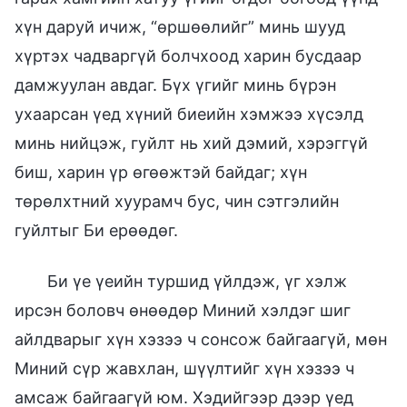
хүн даруй ичиж, “өршөөлийг” минь шууд
хүртэх чадваргүй болчхоод харин бусдаар
дамжуулан авдаг. Бүх үгийг минь бүрэн
ухаарсан үед хүний биеийн хэмжээ хүсэлд
минь нийцэж, гуйлт нь хий дэмий, хэрэггүй
биш, харин үр өгөөжтэй байдаг; хүн
төрөлхтний хуурамч бус, чин сэтгэлийн
гуйлтыг Би ерөөдөг.
Би үе үеийн туршид үйлдэж, үг хэлж
ирсэн боловч өнөөдөр Миний хэлдэг шиг
айлдварыг хүн хэзээ ч сонсож байгаагүй, мөн
Миний сүр жавхлан, шүүлтийг хүн хэзээ ч
амсаж байгаагүй юм. Хэдийгээр дээр үед