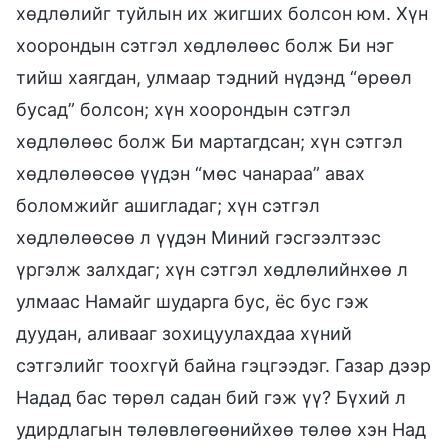
хөдлөлийг туйлын их жигших болсон юм. Хүн
хоорондын сэтгэл хөдлөлөөс болж Би нэг
тийш хаягдан, улмаар тэдний нүдэнд “өрөөл
бусад” болсон; хүн хоорондын сэтгэл
хөдлөлөөс болж Би мартагдсан; хүн сэтгэл
хөдлөлөөсөө үүдэн “мөс чанараа” авах
боломжийг ашигладаг; хүн сэтгэл
хөдлөлөөсөө л үүдэн Миний гэсгээлтээс
үргэлж залхдаг; хүн сэтгэл хөдлөлийнхөө л
улмаас Намайг шударга бус, ёс бус гэж
дуудан, аливааг зохицуулахдаа хүний
сэтгэлийг тоохгүй байна гэцгээдэг. Газар дээр
Надад бас төрөл садан бий гэж үү? Бүхий л
удирдлагын төлөвлөгөөнийхөө төлөө хэн Над