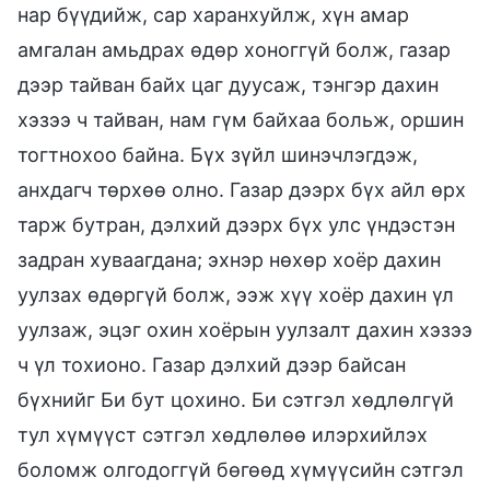
нар бүүдийж, сар харанхуйлж, хүн амар
амгалан амьдрах өдөр хоноггүй болж, газар
дээр тайван байх цаг дуусаж, тэнгэр дахин
хэзээ ч тайван, нам гүм байхаа больж, оршин
тогтнохоо байна. Бүх зүйл шинэчлэгдэж,
анхдагч төрхөө олно. Газар дээрх бүх айл өрх
тарж бутран, дэлхий дээрх бүх улс үндэстэн
задран хуваагдана; эхнэр нөхөр хоёр дахин
уулзах өдөргүй болж, ээж хүү хоёр дахин үл
уулзаж, эцэг охин хоёрын уулзалт дахин хэзээ
ч үл тохионо. Газар дэлхий дээр байсан
бүхнийг Би бут цохино. Би сэтгэл хөдлөлгүй
тул хүмүүст сэтгэл хөдлөлөө илэрхийлэх
боломж олгодоггүй бөгөөд хүмүүсийн сэтгэл