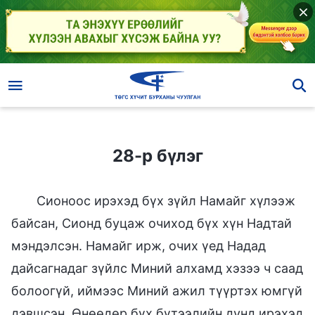
28-р бүлэг
28-р бүлэг
Сионоос ирэхэд бүх зүйл Намайг хүлээж
байсан, Сионд буцаж очиход бүх хүн Надтай
мэндэлсэн. Намайг ирж, очих үед Надад
дайсагнадаг зүйлс Миний алхамд хэзээ ч саад
болоогүй, иймээс Миний ажил түүртэх юмгүй
дэвшсэн. Өнөөдөр бүх бүтээлийн дунд ирэхэд