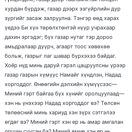
хурдан бүрдэж, газар дээрх эзгүйрлийн дүр
зургийг засаж залруулна. Тэнгэр өөд харах
үедээ Би хүн төрөлхтөнтэй нүүр учрахаар
дахин эргэдэг; бүх газар нутаг тэр дороо
амьдралаар дүүрч, агаарт тоос хөвөхөө
больж, газрыг лаг шавар бүрхэхээ байдаг.
Хоёр нүд минь даруй гэрэл цацруулсны үрээр
газар газрын хүмүүс Намайг хүндлэн, Надад
хоргоддог. Өнөөгийн дэлхийн хүмүүсээс—
Миний гэрт байгаа бүх хүнийг оролцуулаад—
хэн нь үнэхээр Надад хоргоддог вэ? Төлсөн
төлөөсний минь хариуд хэн зүрх сэтгэлээ
өгдөг вэ? Миний гэрт хэн ер нь амар амгалан
оршин суусан бэ? Миний өмнө хэн ер нь