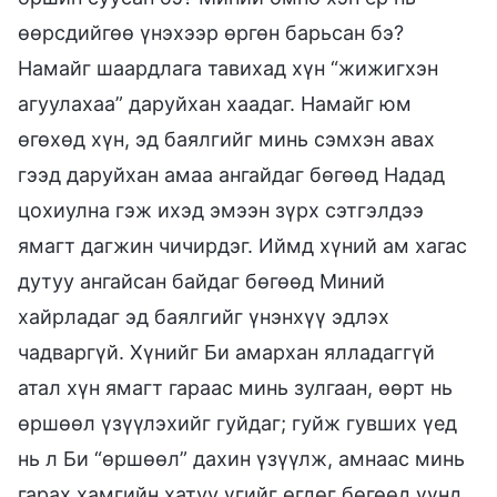
өөрсдийгөө үнэхээр өргөн барьсан бэ?
Намайг шаардлага тавихад хүн “жижигхэн
агуулахаа” даруйхан хаадаг. Намайг юм
өгөхөд хүн, эд баялгийг минь сэмхэн авах
гээд даруйхан амаа ангайдаг бөгөөд Надад
цохиулна гэж ихэд эмээн зүрх сэтгэлдээ
ямагт дагжин чичирдэг. Иймд хүний ам хагас
дутуу ангайсан байдаг бөгөөд Миний
хайрладаг эд баялгийг үнэнхүү эдлэх
чадваргүй. Хүнийг Би амархан ялладаггүй
атал хүн ямагт гараас минь зулгаан, өөрт нь
өршөөл үзүүлэхийг гуйдаг; гуйж гувших үед
нь л Би “өршөөл” дахин үзүүлж, амнаас минь
гарах хамгийн хатуу үгийг өгдөг бөгөөд үүнд