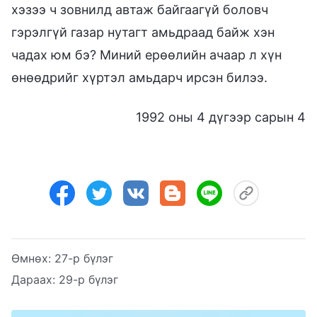
хэзээ ч зовнилд автаж байгаагүй боловч
гэрэлгүй газар нутагт амьдраад байж хэн
чадах юм бэ? Миний ерөөлийн ачаар л хүн
өнөөдрийг хүртэл амьдарч ирсэн билээ.
1992 оны 4 дүгээр сарын 4
Өмнөх:
27-р бүлэг
Дараах:
29-р бүлэг