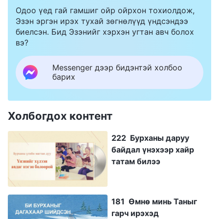
Одоо үед гай гамшиг ойр ойрхон тохиолдож,
Эзэн эргэн ирэх тухай зөгнөлүүд үндсэндээ
биелсэн. Бид Эзэнийг хэрхэн угтан авч болох
вэ?
Messenger дээр бидэнтэй холбоо
барих
Холбогдох контент
222 Бурханы даруу
байдал үнэхээр хайр
татам билээ
181 Өмнө минь Таныг
гарч ирэхэд