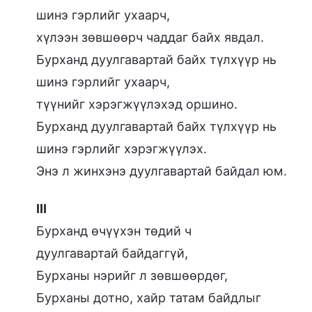
шинэ гэрлийг ухаарч,
хүлээн зөвшөөрч чаддаг байх явдал.
Бурханд дуулгавартай байх түлхүүр нь
шинэ гэрлийг ухаарч,
түүнийг хэрэгжүүлэхэд оршино.
Бурханд дуулгавартай байх түлхүүр нь
шинэ гэрлийг хэрэгжүүлэх.
Энэ л жинхэнэ дуулгавартай байдал юм.
III
Бурханд өчүүхэн төдий ч
дуулгавартай байдаггүй,
Бурханы нэрийг л зөвшөөрдөг,
Бурханы дотно, хайр татам байдлыг