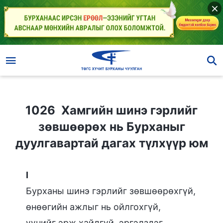
1026 Хамгийн шинэ гэрлийг зөвшөөрөх нь Бурханыг дуулгавартай дагах түлхүүр юм
1026 Хамгийн шинэ гэрлийг
зөвшөөрөх нь Бурханыг
дуулгавартай дагах түлхүүр юм
I
Бурханы шинэ гэрлийг зөвшөөрөхгүй,
өнөөгийн ажлыг нь ойлгохгүй,
үүнийг эрж хайлгүй, эргэлздэг