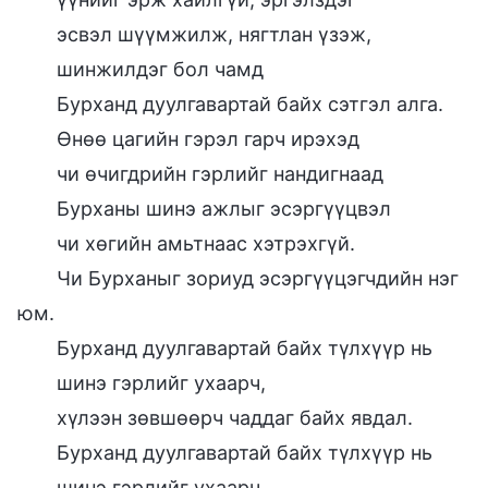
эсвэл шүүмжилж, нягтлан үзэж,
шинжилдэг бол чамд
Бурханд дуулгавартай байх сэтгэл алга.
Өнөө цагийн гэрэл гарч ирэхэд
чи өчигдрийн гэрлийг нандигнаад
Бурханы шинэ ажлыг эсэргүүцвэл
чи хөгийн амьтнаас хэтрэхгүй.
Чи Бурханыг зориуд эсэргүүцэгчдийн нэг
юм.
Бурханд дуулгавартай байх түлхүүр нь
шинэ гэрлийг ухаарч,
хүлээн зөвшөөрч чаддаг байх явдал.
Бурханд дуулгавартай байх түлхүүр нь
шинэ гэрлийг ухаарч,