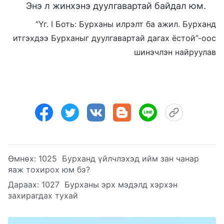
Энэ л жинхэнэ дуулгавартай байдал юм.
“Үг. I Боть: Бурханы илрэлт ба ажил. Бурханд
итгэхдээ Бурханыг дуулгавартай дагах ёстой”-оос
шинэчлэн найруулав
Өмнөх:
1025 Бурханд үйлчлэхэд ийм зан чанар
яаж тохирох юм бэ?
Дараах:
1027 Бурханы эрх мэдэлд хэрхэн
захирагдах тухай