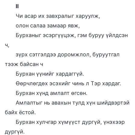
II
Чи асар их завхралыг харуулж,
олон салаа замаар явж,
Бурханыг эсэргүүцэж, гэм буруу үйлдсэн
ч,
зүрх сэтгэлдээ доромжлол, буруутгал
тээж байсан ч
Бурхан үүнийг хардаггүй.
Өөрчлөгдөх эсэхийг чинь л Тэр хардаг.
Бурхан хүнд амлалт өгсөн.
Амлалтыг нь авахын тулд хүн шийдвэртэй
байх ёстой.
Бурхан хулчгар хүмүүст дургүй, үнэхээр
дургүй.