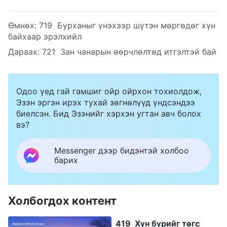
Өмнөх:
719 Бурханыг үнэхээр шүтэн мөргөдөг хүн
байхаар эрэлхийл
Дараах:
721 Зан чанарын өөрчлөлтөд итгэлтэй бай
Одоо үед гай гамшиг ойр ойрхон тохиолдож,
Эзэн эргэн ирэх тухай зөгнөлүүд үндсэндээ
биелсэн. Бид Эзэнийг хэрхэн угтан авч болох
вэ?
Messenger дээр бидэнтэй холбоо
барих
Холбогдох контент
419 Хүн бүрийг төгс