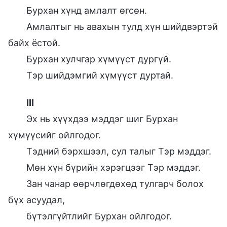
Бурхан хүнд амлалт өгсөн.
Амлалтыг нь авахын тулд хүн шийдвэртэй
байх ёстой.
Бурхан хулчгар хүмүүст дургүй.
Тэр шийдэмгий хүмүүст дуртай.
III
Эх нь хүүхдээ мэддэг шиг Бурхан
хүмүүсийг ойлгодог.
Тэдний бэрхшээл, сул талыг Тэр мэддэг.
Мөн хүн бүрийн хэрэгцээг Тэр мэддэг.
Зан чанар өөрчлөгдөхөд тулгарч болох
бүх асуудал,
бүтэлгүйтлийг Бурхан ойлгодог.