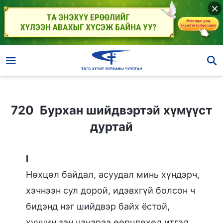
720 Бурхан шийдвэртэй хүмүүст дуртай
720 Бурхан шийдвэртэй хүмүүст
дуртай
I
Нөхцөл байдал, асуудал минь хүндэрч,
хэчнээн сул дорой, идэвхгүй болсон ч
бидэнд нэг шийдвэр байх ёстой,
хуучин зан чанараа өөрчлөхөд итгэл