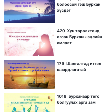
болоосой гэж Бурхан
хүсдэг
420 Хүн төрөлхтөнд
өгсөн Бурханы эцсийн
амлалт
179 Шалгалтад итгэл
шаардлагатай
1018 Бурханаар төгс
болгуулах арга зам