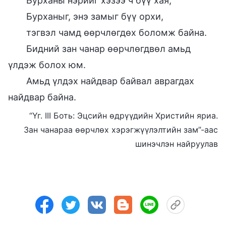
Бурханы нэрийг хэзээ ч бүү хая,
Бурханыг, энэ замыг бүү орхи,
тэгвэл чамд өөрчлөгдөх боломж байна.
Бидний зан чанар өөрчлөгдвөл амьд
үлдэж болох юм.
Амьд үлдэх найдвар байвал аврагдах
найдвар байна.
“Үг. III Боть: Эцсийн өдрүүдийн Христийн яриа.
Зан чанараа өөрчлөх хэрэгжүүлэлтийн зам”-аас
шинэчлэн найруулав