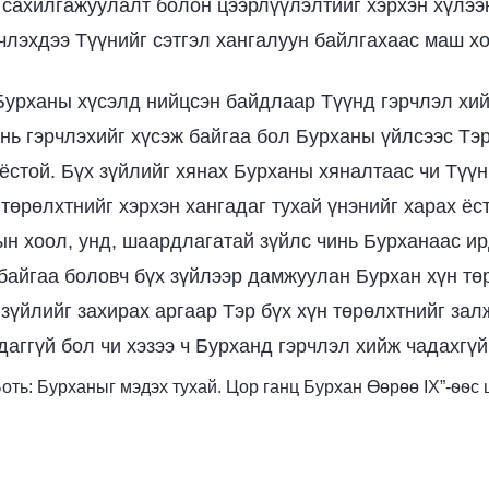
 сахилгажуулалт болон цээрлүүлэлтийг хэрхэн хүлээ
рчлэхдээ Түүнийг сэтгэл хангалуун байлгахаас маш х
Бурханы хүсэлд нийцсэн байдлаар Түүнд гэрчлэл хий
нь гэрчлэхийг хүсэж байгаа бол Бурханы үйлсээс Тэр
 ёстой. Бүх зүйлийг хянах Бурханы хяналтаас чи Түү
 төрөлхтнийг хэрхэн хангадаг тухай үнэнийг харах ёс
ын хоол, унд, шаардлагатай зүйлс чинь Бурханаас ир
байгаа боловч бүх зүйлээр дамжуулан Бурхан хүн тө
 зүйлийг захирах аргаар Тэр бүх хүн төрөлхтнийг зал
даггүй бол чи хэзээ ч Бурханд гэрчлэл хийж чадахгүй
I Боть: Бурханыг мэдэх тухай. Цор ганц Бурхан Өөрөө IX”-ѳѳ