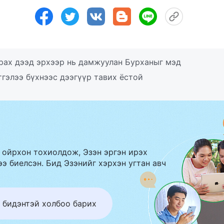
рах дээд эрхээр нь дамжуулан Бурханыг мэд
гэлээ бүхнээс дээгүүр тавих ёстой
 ойрхон тохиолдож, Эзэн эргэн ирэх
э биелсэн. Бид Эзэнийг хэрхэн угтан авч
 бидэнтэй холбоо барих