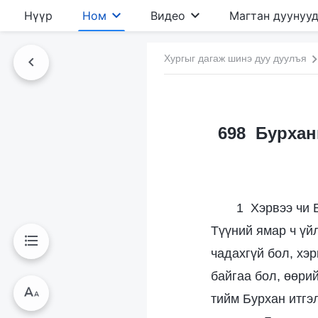
Нүүр
Ном
Видео
Магтан дуунуу
Хургыг дагаж шинэ дуу дуулъя
698 Бурхан
1 Хэрвээ чи 
Түүний ямар ч үй
чадахгүй бол, хэ
байгаа бол, өөри
тийм Бурхан итгэ