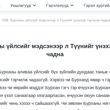
д
Уншлагууд
Гэрчлэлүүд
Гэрэл зургий
698 Бурханы үйлсийг мэдсэнээр л Түүнийг үнэхээр гэрчилж чадн
ы үйлсийг мэдсэнээр л Түүнийг үнэх
чадна
Бурханы аливаа үйлсийг бүх зүйлийн дундаас таньж 
лсийг гэрчилж чадахгүй. Хэрвээ чи Бурханд ямар ч г
рвээ чи өөрийн мэддэг Бурхан гэгч тэр өчүүхэн Бурха
йн үзэл санаагаар хязгаарласан, өчүүхэн оюун санаа
лийг чинь хэзээ ч сайшаахгүй. Чи зөвхөн Бурханы ниг