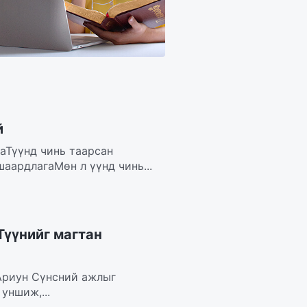
й
аТүүнд чинь таарсан
шаардлагаМөн л үүнд чинь...
Түүнийг магтан
 Ариун Сүнсний ажлыг
уншиж,...