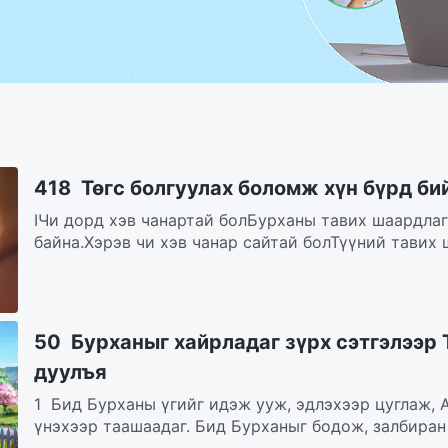
418 Төгс болгуулах боломж хүн бүрд би
IЧи дорд хэв чанартай болБурханы тавих шаардлаг
байна.Хэрэв чи хэв чанар сайтай болТүүний тавих 
50 Бурханыг хайрладаг зүрх сэтгэлээр 
дуулъя
1 Бид Бурханы үгийг идэж ууж, эдлэхээр цуглаж,
үнэхээр таашаадаг. Бид Бурханыг бодож, залбиран 