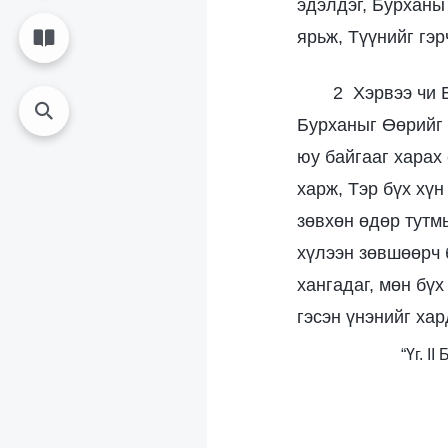
эдэлдэг, Бурханы
ярьж, Түүнийг гэ
2 Хэрвээ чи 
Бурханыг Өөрийг 
юу байгааг харах
харж, Тэр бүх хүн
зөвхөн өдөр тутм
хүлээн зөвшөөрч 
хангадаг, мөн бүх
гэсэн үнэнийг хар
“Үг. I