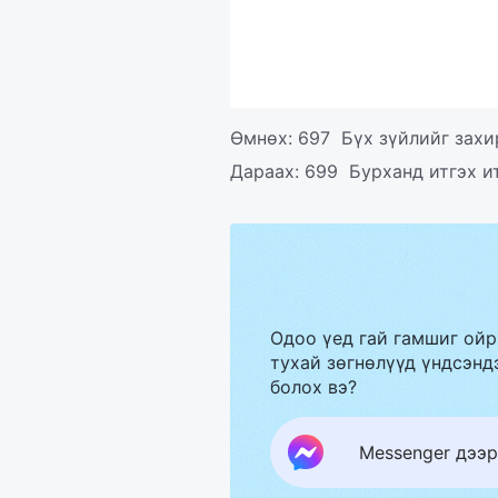
Өмнөх:
697 Бүх зүйлийг захи
Дараах:
699 Бурханд итгэх ит
Одоо үед гай гамшиг ойр
тухай зөгнөлүүд үндсэндэ
болох вэ?
Messenger дээр