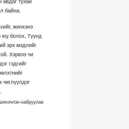
н авдаг тухай
ол байна.
хийг, жинхэнэ
 юу болох, Түүнд
ний эрх мэдлийг
той. Хэрвээ чи
дэг гэдгийг
рөлхтнийг
ж чиглүүлдэг
.
с шинэчлэн найруулав