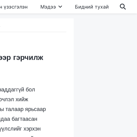
н үзэсгэлэн
Мэдээ
Бидний тухай
а
ээр гэрчилж
чаддаггүй бол
эрчлэл хийж
ны талаар ярьсаар
ндаа багтаасан
үүлслийг хэрхэн