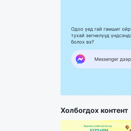
Одоо үед гай гамшиг ойр
тухай зөгнөлүүд үндсэндэ
болох вэ?
Messenger дээр
Холбогдох контент