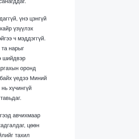
санагддаг.
аггүй, үнэ цэнгүй
хайр үзүүлэх
йгээ ч мэддэггүй.
 та нарыг
ө шийдвэр
аргахын оронд
 байх үедээ Миний
 нь хүчингүй
тавьдаг.
эгээд авчихмаар
адгалдаг, цөөн
йлийг тахил