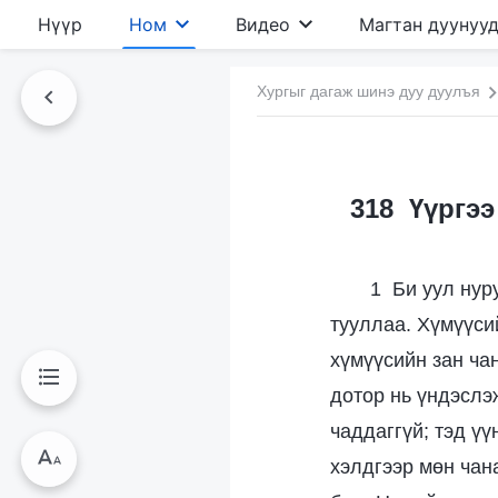
Нүүр
Ном
Видео
Магтан дуунуу
Хургыг дагаж шинэ дуу дуулъя
318 Үүргээ
1 Би уул нур
тууллаа. Хүмүүси
хүмүүсийн зан ча
дотор нь үндэслэж
чаддаггүй; тэд ү
хэлдгээр мөн чан