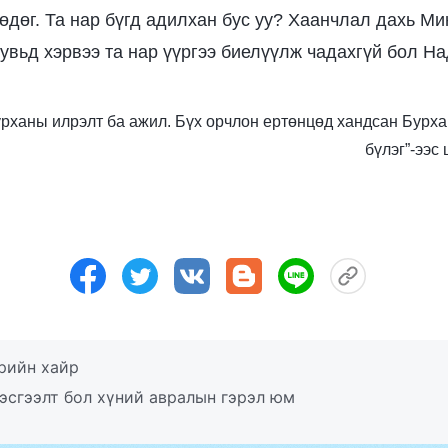
өдөг. Та нар бүгд адилхан бус уу? Хаанчлал дахь Ми
увьд хэрвээ та нар үүргээ биелүүлж чадахгүй бол Н
 Бурханы илрэлт ба ажил. Бүх орчлон ертөнцөд хандсан Бурх
бүлэг”-ээс
рийн хайр
эсгээлт бол хүний авралын гэрэл юм