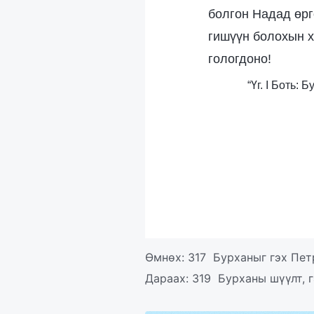
болгон Надад өрг
гишүүн болохын х
гологдоно!
“Үг. I Боть:
Өмнөх:
317 Бурханыг гэх Пет
Дараах:
319 Бурханы шүүлт, г