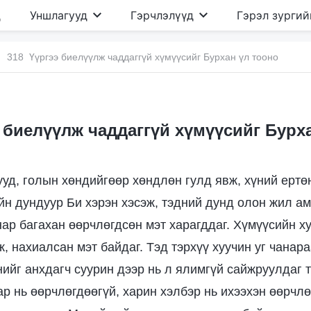
д
Уншлагууд
Гэрчлэлүүд
Гэрэл зургий
318 Үүргээ биелүүлж чаддаггүй хүмүүсийг Бурхан үл тооно
 биелүүлж чаддаггүй хүмүүсийг Бурх
ууд, голын хөндийгөөр хөндлөн гулд явж, хүний ертө
йн дундуур Би хэрэн хэсэж, тэдний дунд олон жил а
нар багахан өөрчлөгдсөн мэт харагддаг. Хүмүүсийн ху
, нахиалсан мэт байдаг. Тэд тэрхүү хуучин уг чанара
үнийг анхдагч суурин дээр нь л ялимгүй сайжруулдаг 
ар нь өөрчлөгдөөгүй, харин хэлбэр нь ихээхэн өөрчл