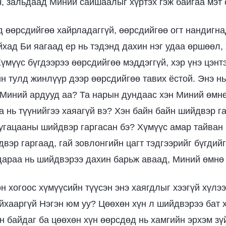
ч, зальдаад Миний сайшаалыг хүртэх гэж байгаа мэт 
д өөрсдийгөө хайрладаггүй, өөрсдийгөө огт нандигнад
йхад Би яагаад ер нь тэдэнд дахин нэг удаа өршөөл, 
үмүүс бүгдээрээ өөрсдийгөө мэддэггүй, хэр үнэ цэнтэ
йн тулд жинлүүр дээр өөрсдийгөө тавих ёстой. Энэ нь
, Миний ардууд аа? Та нарын дундаас хэн Миний өмн
а нь түүнийгээ хаяагүй вэ? Хэн байн байн шийдвэр г
угацааны шийдвэр гаргасан бэ? Хүмүүс амар тайван
эр гаргаад, гай зовлонгийн цагт тэдгээрийг бүгдийг
 дараа нь шийдвэрээ дахин барьж аваад, Миний өмнө 
н хогоос хүмүүсийн түүсэн энэ хаягдлыг хээгүй хүлэ
йхааргүй Нэгэн юм уу? Цөөхөн хүн л шийдвэрээ бат х
ун байдаг ба цөөхөн хүн өөрсдөд нь хамгийн эрхэм зү