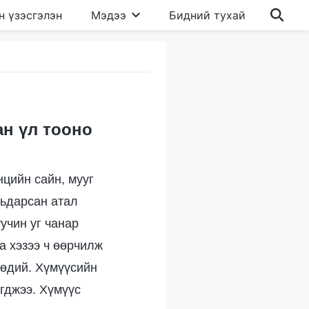
н үзэсгэлэн
Мэдээ
Бидний тухай
ан үл тооно
нцийн сайн, мууг
мьдарсан атал
учин уг чанар
а хэзээ ч өөрчилж
төдий. Хүмүүсийн
өгджээ. Хүмүүс