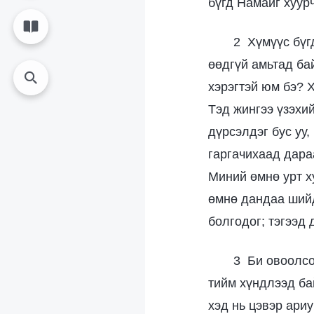
бүгд Намайг хуур
2 Хүмүүс бүг
өөдгүй амьтад ба
хэрэгтэй юм бэ? Х
Тэд жингээ үзэхи
дүрсэлдэг бус уу
гаргачихаад дара
Миний өмнө урт х
өмнө дандаа шийдв
болгодог; тэгээд
3 Би овоолсо
тийм хүндлээд ба
хэд нь цэвэр ари