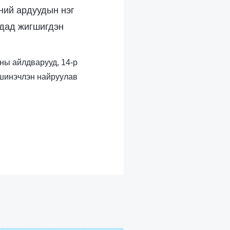
ний ардуудын нэг
адад жигшигдэн
аны айлдварууд, 14-р
 шинэчлэн найруулав