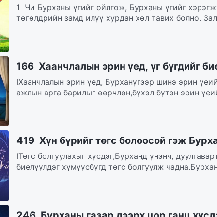
1 Чи Бурханы үгийг ойлгож, Бурханы үгийг хэрэгж
төгөлдрийн замд илүү хурдан хөл тавих болно. Зал
166 Хаанчлалын эрин үед, үг бүгдийг би
IХаанчлалын эрин үед, Бурханүгээр шинэ эрин үеи
ажлын арга барилыг өөрчлөн,бүхэл бүтэн эрин үеий
419 Хүн бүрийг төгс болоосой гэж Бурха
IТөгс болгуулахыг хүсдэг,Бурханд үнэнч, дуулгавар
биелүүлдэг хүмүүсбүгд төгс болгуулж чадна.Бурхан 
246 Бурханы газар дээрх цор ганц хүсл