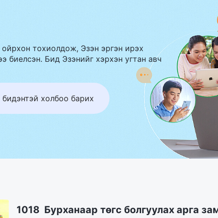
 ойрхон тохиолдож, Эзэн эргэн ирэх
э биелсэн. Бид Эзэнийг хэрхэн угтан авч
 бидэнтэй холбоо барих
1018 Бурханаар төгс болгуулах арга за