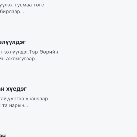
үүлэх тусмаа төгс
бирлаар...
елүүлдэг
йг эхлүүлдэг.Тэр Өөрийн
н ажлыгүгээр...
н хүсдэг
тай,үүргээ үнэнчээр
та нарын...
эн