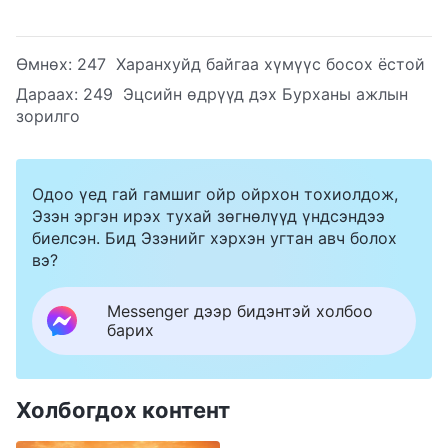
Өмнөх:
247 Харанхуйд байгаа хүмүүс босох ёстой
Дараах:
249 Эцсийн өдрүүд дэх Бурханы ажлын
зорилго
Одоо үед гай гамшиг ойр ойрхон тохиолдож,
Эзэн эргэн ирэх тухай зөгнөлүүд үндсэндээ
биелсэн. Бид Эзэнийг хэрхэн угтан авч болох
вэ?
Messenger дээр бидэнтэй холбоо
барих
Холбогдох контент