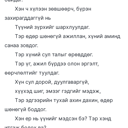
Хэн ч хүлээн зөвшөөрч, бүрэн
захирагддаггүй нь
Түүний зүрхийг шархлуулдаг.
Тэр өдөр шөнөгүй ажиллан, хүний аминд
санаа зовдог.
Тэр хүний сул талыг өрөвддөг.
Тэр үг, ажил бүрдээ олон эргэлт,
өөрчлөлтийг туулдаг.
Хүн сул дорой, дуулгаваргүй,
хүүхэд шиг, эмзэг гэдгийг мэдэж,
Тэр эдгээрийн тухай ахин дахин, өдөр
шөнөгүй боддог.
Хэн ер нь үүнийг мэдсэн бэ? Тэр хэнд
итгэж болох вэ?