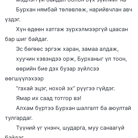
Бурхан нямбай төлөвлөж, нарийвчлан авч
үздэг.
Хүн өдөөн хатгаж зүрхэлмээргүй цаасан
бар шиг байдаг.
Эс бөгөөс эргэж харан, замаа алдаж,
хуучин хэвэндээ орж, Бурханыг үл тоон,
өөрийн бие дэх бузар зүйлсээ
өөгшүүлэхээр
“гахай эцэг, нохой эх” рүүгээ гүйдэг.
Ямар их саад тотгор вэ!
Алхам бүртээ Бурхан шалгалт ба аюултай
тулгардаг.
Түүний үг үнэнч, шударга, муу санаагүй
байдаг.