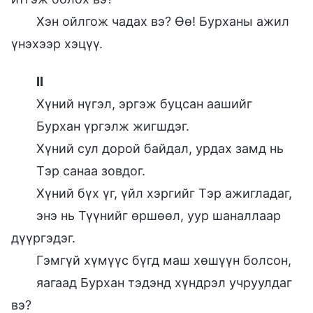
Хэн ойлгож чадах вэ? Өө! Бурханы ажил
үнэхээр хэцүү.
II
Хүний нүгэл, эргэж буцсан аашийг
Бурхан үргэлж жигшдэг.
Хүний сул дорой байдал, урдах замд нь
Тэр санаа зовдог.
Хүний бүх үг, үйл хэргийг Тэр ажигладаг,
энэ нь Түүнийг өршөөл, уур шаналлаар
дүүргэдэг.
Гэмгүй хүмүүс бүгд маш хөшүүн болсон,
яагаад Бурхан тэдэнд хүндрэл учруулдаг
вэ?