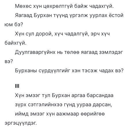
Мөхөс хүн цөхрөлтгүй байж чадахгүй.
Яагаад Бурхан түүнд үргэлж уурлах ёстой
юм бэ?
Хүн сул дорой, хүч чадалгүй, эрч хүч
байхгүй.
Дуулгаваргүйнх нь төлөө яагаад зэмлэдэг
вэ?
Бурханы сүрдүүлгийг хэн тэсэж чадах вэ?
III
Хүн эмзэг тул Бурхан аргаа барсандаа
зүрх сэтгэлийнхээ гүнд уураа дарсан,
иймд эмзэг хүн аажмаар өөрийгөө
эргэцүүлдэг.