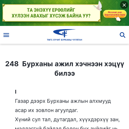
248 Бурханы ажил хэчнээн хэцүү билээ
248 Бурханы ажил хэчнээн хэцүү
билээ
I
Газар дээрх Бурханы ажлын алхмууд
асар их зовлон агуулдаг.
Хүний сул тал, дутагдал, хүүхдэрхүү зан,
мэдлэггүй байдал болон бүх зүйлийг нь