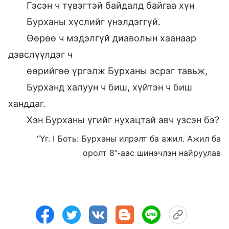
Гэсэн ч түвэгтэй байдалд байгаа хүн
Бурханы хүслийг үнэлдэггүй.
Өөрөө ч мэдэлгүй диаволын хаанаар
дэвслүүлдэг ч
өөрийгөө үргэлж Бурханы эсрэг тавьж,
Бурханд халуун ч биш, хүйтэн ч биш
ханддаг.
Хэн Бурханы үгийг нухацтай авч үзсэн бэ?
“Үг. I Боть: Бурханы илрэлт ба ажил. Ажил ба
оролт 8”-аас шинэчлэн найруулав