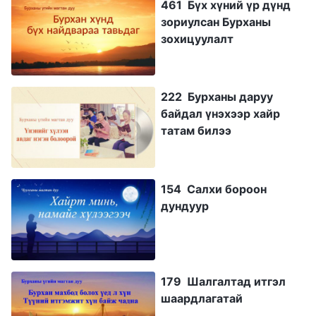
461 Бүх хүний үр дүнд
зориулсан Бурханы
зохицуулалт
222 Бурханы даруу
байдал үнэхээр хайр
татам билээ
154 Салхи бороон
дундуур
179 Шалгалтад итгэл
шаардлагатай