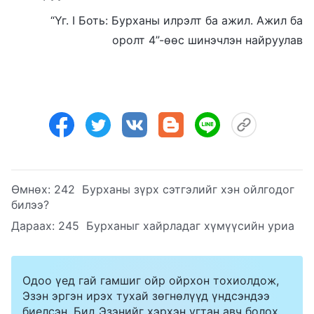
“Үг. I Боть: Бурханы илрэлт ба ажил. Ажил ба
оролт 4”-ѳѳс шинэчлэн найруулав
Өмнөх:
242 Бурханы зүрх сэтгэлийг хэн ойлгодог
билээ?
Дараах:
245 Бурханыг хайрладаг хүмүүсийн уриа
Одоо үед гай гамшиг ойр ойрхон тохиолдож,
Эзэн эргэн ирэх тухай зөгнөлүүд үндсэндээ
биелсэн. Бид Эзэнийг хэрхэн угтан авч болох