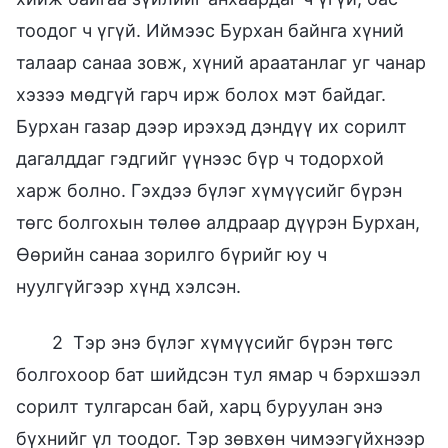
тоодог ч үгүй. Иймээс Бурхан байнга хүний
талаар санаа зовж, хүний араатанлаг уг чанар
хэзээ мөдгүй гарч ирж болох мэт байдаг.
Бурхан газар дээр ирэхэд дэндүү их сорилт
дагалддаг гэдгийг үүнээс бүр ч тодорхой
харж болно. Гэхдээ бүлэг хүмүүсийг бүрэн
төгс болгохын төлөө алдраар дүүрэн Бурхан,
Өөрийн санаа зорилго бүрийг юу ч
нуулгүйгээр хүнд хэлсэн.
2 Тэр энэ бүлэг хүмүүсийг бүрэн төгс
болгохоор бат шийдсэн тул ямар ч бэрхшээл
сорилт тулгарсан бай, харц буруулан энэ
бүхнийг үл тоодог. Тэр зөвхөн чимээгүйхнээр