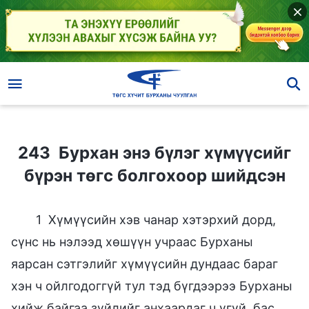
243 Бурхан энэ бүлэг хүмүүсийг бүрэн төгс болгохоор шийдсэн
243 Бурхан энэ бүлэг хүмүүсийг
бүрэн төгс болгохоор шийдсэн
1 Хүмүүсийн хэв чанар хэтэрхий дорд,
сүнс нь нэлээд хөшүүн учраас Бурханы
яарсан сэтгэлийг хүмүүсийн дундаас бараг
хэн ч ойлгодоггүй тул тэд бүгдээрээ Бурханы
хийж байгаа зүйлийг анхаардаг ч үгүй, бас