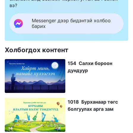
вэ?
Messenger дээр бидэнтэй холбоо
барих
Холбогдох контент
154 Салхи бороон
дундуур
1018 Бурханаар төгс
болгуулах арга зам