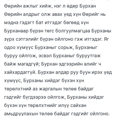
Өөрийн ажлыг хийж, нэг л өдөр Бурхан
Өөрийн алдрыг олж авах үед хүн Өөрийг нь
мэднэ гэдэгт бат итгэдэг бөгөөд хүн
Бурханаар бүрэн төгс болгуулмагцаа Бурханы
зүрх сэтгэлийг бүрэн ойлгоно гэж итгэдэг. Яг
одоо хүмүүс Бурханыг сорьж, Бурханыг
буруу ойлгож, эсвэл Бурханыг буруутгаж
байж магадгүй; Бурхан эдгээрийн алийг ч
хайхардаггүй. Бурхан алдар руу буун ирэх үед
хүмүүс, Бурханы хийдэг бүхэн хүн
төрөлхтний аз жаргалын төлөө байдаг
гэдгийг бүгдээрээ ойлгож, Бурханы хийдэг
бүхэн хүн төрөлхтнийг илүү сайхан
амьдруулахын төлөө байдаг гэдгийг ойлгоно.