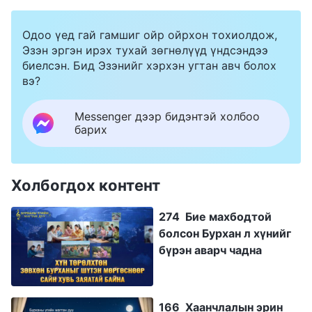
Одоо үед гай гамшиг ойр ойрхон тохиолдож,
Эзэн эргэн ирэх тухай зөгнөлүүд үндсэндээ
биелсэн. Бид Эзэнийг хэрхэн угтан авч болох
вэ?
Messenger дээр бидэнтэй холбоо
барих
Холбогдох контент
274 Бие махбодтой
болсон Бурхан л хүнийг
бүрэн аварч чадна
166 Хаанчлалын эрин