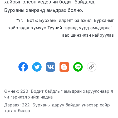
хайрыг олсон үедээ чи бодит байдалд,
Бурханы хайранд амьдрах болно.
“Үг. I Боть: Бурханы илрэлт ба ажил. Бурханыг
хайрладаг хүмүүс Түүний гэрэлд үүрд амьдарна”-
аас шинэчлэн найруулав
Өмнөх:
220 Бодит байдлыг амьдран харуулснаар л
чи гэрчлэл хийж чадна
Дараах:
222 Бурханы даруу байдал үнэхээр хайр
татам билээ