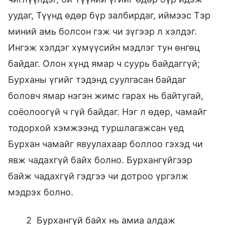
уудаг, Түүнд өдөр бүр залбирдаг, иймээс Тэр
миний амь болсон гэж чи зүгээр л хэлдэг.
Ингэж хэлдэг хүмүүсийн мэдлэг тун өнгөц
байдаг. Олон хүнд ямар ч суурь байдаггүй;
Бурханы үгийг тэдэнд суулгасан байдаг
боловч ямар нэгэн жимс гарах нь байтугай,
соёолоогүй ч гүй байдаг. Нэг л өдөр, чамайг
тодорхой хэмжээнд туршлагажсан үед
Бурхан чамайг явуулахаар боллоо гэхэд чи
явж чадахгүй байх болно. Бурхангүйгээр
байж чадахгүй гэдгээ чи дотроо үргэлж
мэдрэх болно.
2 Бурхангүй байх нь амиа алдаж