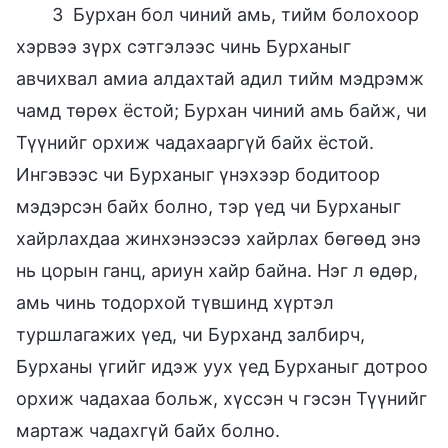
3 Бурхан бол чиний амь, тийм болохоор
хэрвээ зүрх сэтгэлээс чинь Бурханыг
авчихвал амиа алдахтай адил тийм мэдрэмж
чамд төрөх ёстой; Бурхан чиний амь байж, чи
Түүнийг орхиж чадахааргүй байх ёстой.
Ингэвээс чи Бурханыг үнэхээр бодитоор
мэдэрсэн байх болно, тэр үед чи Бурханыг
хайрлахдаа жинхэнээсээ хайрлах бөгөөд энэ
нь цорын ганц, ариун хайр байна. Нэг л өдөр,
амь чинь тодорхой түвшинд хүртэл
туршлагажих үед, чи Бурханд залбирч,
Бурханы үгийг идэж уух үед Бурханыг дотроо
орхиж чадахаа больж, хүссэн ч гэсэн Түүнийг
мартаж чадахгүй байх болно.