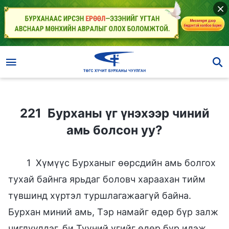
221 Бурханы үг үнэхээр чиний амь болсон уу?
221 Бурханы үг үнэхээр чиний
амь болсон уу?
1 Хүмүүс Бурханыг өөрсдийн амь болгох
тухай байнга ярьдаг боловч хараахан тийм
түвшинд хүртэл туршлагажаагүй байна.
Бурхан миний амь, Тэр намайг өдөр бүр залж
чиглүүлдэг, би Түүний үгийг өдөр бүр идэж