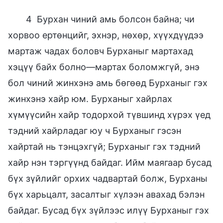
4 Бурхан чиний амь болсон байна; чи
хорвоо ертөнцийг, эхнэр, нөхөр, хүүхдүүдээ
мартаж чадах боловч Бурханыг мартахад
хэцүү байх болно—мартах боломжгүй, энэ
бол чиний жинхэнэ амь бөгөөд Бурханыг гэх
жинхэнэ хайр юм. Бурханыг хайрлах
хүмүүсийн хайр тодорхой түвшинд хүрэх үед
тэдний хайрладаг юу ч Бурханыг гэсэн
хайртай нь тэнцэхгүй; Бурханыг гэх тэдний
хайр нэн тэргүүнд байдаг. Ийм маягаар бусад
бүх зүйлийг орхих чадвартай болж, Бурханы
бүх харьцалт, засалтыг хүлээн авахад бэлэн
байдаг. Бусад бүх зүйлээс илүү Бурханыг гэх