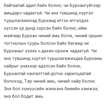
байгаатай адил байх болно; чи Бурхангүйгээр
амьдарч чадахгүй. Чи энэ түвшинд хүртэл
туршлагажихад Бурханд итгэх итгэлдээ
хүссэн үр дүнд хүрсэн байх болно, ийм
маягаар Бурхан чиний амь болж, чиний оршин
тогтнолын суурь болсон байх бөгөөд чи
Бурханыг хэзээ ч дахин орхиж чадахгүй. Чи
энэ түвшинд хүртэл туршлагажихдаа Бурханы
хайрыг үнэхээр эдэлсэн байх болно,
Бурхантай хангалттай дотно харилцаатай
болоход, Тэр чиний амь, чиний хайр болно.
Энэ бол хүмүүсийн жинхэнэ биеийн хэмжээ;
энэ бол бодит амь.