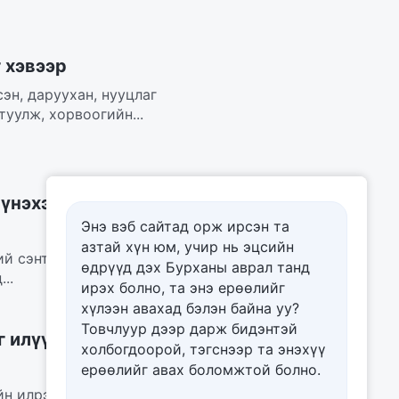
 хэвээр
эн, даруухан, нууцлаг
уулж, хорвоогийн...
 үнэхээр хайрлах
Энэ вэб сайтад орж ирсэн та
азтай хүн юм, учир нь эцсийн
ий сэнтийн өмнө өргөгдсөн.
өдрүүд дэх Бурханы аврал танд
..
ирэх болно, та энэ ерѳѳлийг
хүлээн авахад бэлэн байна уу?
Товчлуур дээр дарж бидэнтэй
г илүү сайн төлөөлж
холбогдоорой, тэгснээр та энэхүү
ерѳѳлийг авах боломжтой болно.
йн илрэлээс илүү сүр