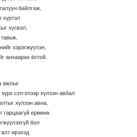
галуун байлгаж,
л хүртэл
хыг хүсвэл,
 тавьж,
энийг хэрэгжүүлэн,
йг анхаарах ёстой.
а ажлыг
 зүрх сэтгэлээр хүлээн авбал
лтыг хүлээн авна,
г гарцаагүй ерөөнө.
гжүүлэхгүй бол
галт ирэхэд