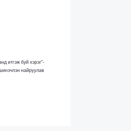
нд итгэж буй хэрэг”-
 шинэчлэн найруулав