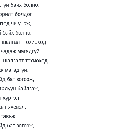
ргүй байх болно.
орилт болдог.
тод чи унаж,
й байх болно.
 шалгалт тохиоход
 чадаж магадгүй.
н шалгалт тохиоход
аж магадгүй.
йд бат зогсож,
галуун байлгаж,
л хүртэл
хыг хүсвэл,
 тавьж.
йд бат зогсож,