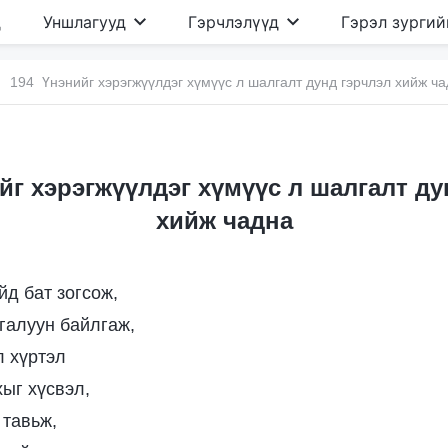
д
Уншлагууд
Гэрчлэлүүд
Гэрэл зургий
194 Үнэнийг хэрэгжүүлдэг хүмүүс л шалгалт дунд гэрчлэл хийж ч
йг хэрэгжүүлдэг хүмүүс л шалгалт ду
хийж чадна
йд бат зогсож,
галуун байлгаж,
л хүртэл
хыг хүсвэл,
 тавьж,