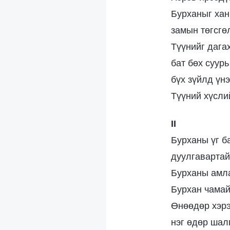
Бурханыг хан
замын төгсгө
Түүнийг дага
бат бөх суурь
бүх зүйлд үн
Түүний хүсли
II
Бурханы үг б
дуулгавартай
Бурханы амла
Бурхан чамай
Өнөөдөр хэрэ
нэг өдөр шал