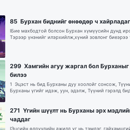
85 Бурхан биднийг өнөөдөр ч хайрладаг
IБие махбодтой болсон Бурхан хүмүүсийн дунд ирс
Тэрээр үнэнийг илэрхийлж,хүний зовлонг биеэрээ т
299 Хамгийн агуу жаргал бол Бурханыг
билээ
1 Эцэст нь бид Бурханы дуу хоолойг сонсож, Түүн
Бурханы үгийг идэж, уун, эдэлж, Түүний гэрэлд бид.
271 Үгийн шүүлт нь Бурханы эрх мэдлий
чаддаг
IЭцсийн өдрүүдийн ажилд үг нь тэмдэг, гайхамшги