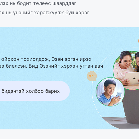
лэх нь бодит төлөөс шаарддаг
ях нь үнэнийг хэрэгжүүлж буй хэрэг
 ойрхон тохиолдож, Эзэн эргэн ирэх
э биелсэн. Бид Эзэнийг хэрхэн угтан авч
 бидэнтэй холбоо барих