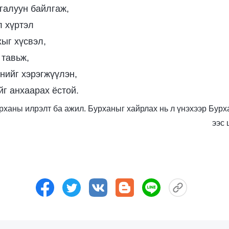
галуун байлгаж,
л хүртэл
хыг хүсвэл,
 тавьж,
энийг хэрэгжүүлэн,
йг анхаарах ёстой.
 Бурханы илрэлт ба ажил. Бурханыг хайрлах нь л үнэхээр Бурха
ээс