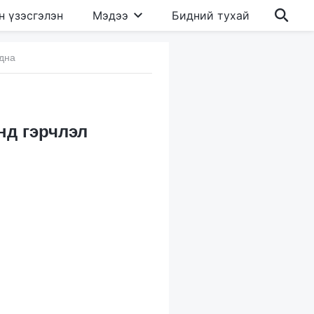
н үзэсгэлэн
Мэдээ
Бидний тухай
адна
нд гэрчлэл