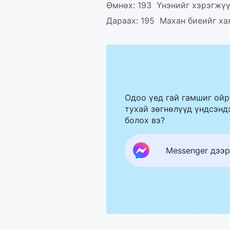
Өмнөх:
193 Үнэнийг хэрэгжүү
Дараах:
195 Махан биеийг ха
Одоо үед гай гамшиг ойр
тухай зөгнөлүүд үндсэндэ
болох вэ?
Messenger дээр