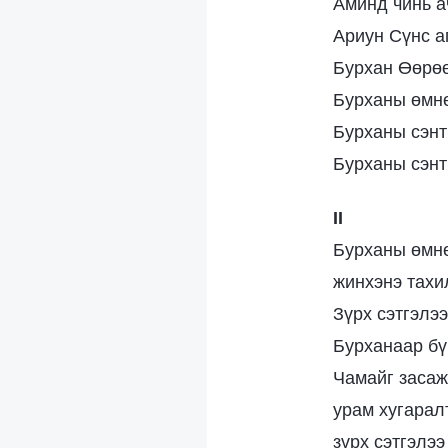
Аминд чинь а
Ариун Сүнс а
Бурхан Өөрөө
Бурханы өмнө
Бурханы сэнт
Бурханы сэнт
II
Бурханы өмнө
жинхэнэ тахи
Зүрх сэтгэлээ
Бурханаар бү
Чамайг засаж
урам хугаралт
зүрх сэтгэлээ