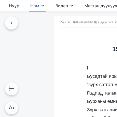
Нүүр
Ном
Видео
Магтан дуунуу
Хургыг дагаж шинэ дуу дуулъя
1
I
Бусадтай ярь
“зүрх сэтгэл 
Гадаад талын
Бурханы өмнө
Зүрх сэтгэлий