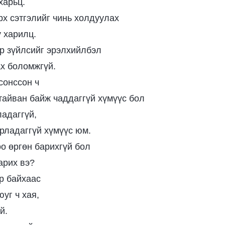
харьц.
рх сэтгэлийг чинь холдуулах
ү харилц.
р зүйлсийг эрэлхийлбэл
ах боломжгүй.
сонссон ч
тайван байж чаддаггүй хүмүүс бол
ладаггүй,
рладаггүй хүмүүс юм.
о өргөн барихгүй бол
арих вэ?
р байхаас
уг ч хая,
й.