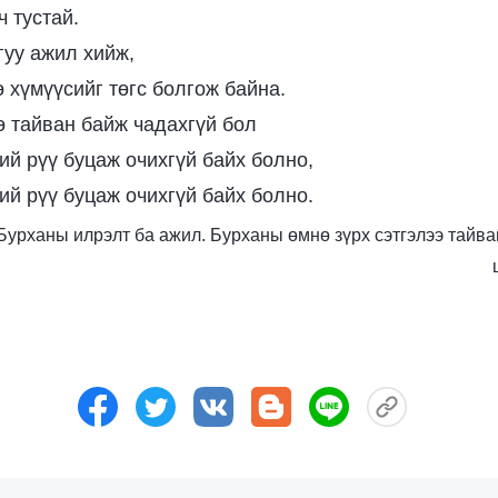
ч тустай.
гуу ажил хийж,
 хүмүүсийг төгс болгож байна.
 тайван байж чадахгүй бол
ий рүү буцаж очихгүй байх болно,
ий рүү буцаж очихгүй байх болно.
ь: Бурханы илрэлт ба ажил. Бурханы өмнө зүрх сэтгэлээ тайва