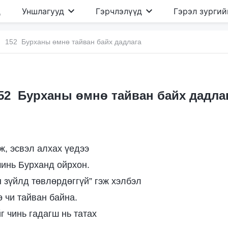
д
Уншлагууд
Гэрчлэлүүд
Гэрэл зургий
152 Бурханы өмнө тайван байх дадлага
52 Бурханы өмнө тайван байх дадла
ж, эсвэл алхах үедээ
минь Бурханд ойрхон.
 зүйлд төвлөрдөггүй” гэж хэлбэл
 чи тайван байна.
г чинь гадагш нь татах