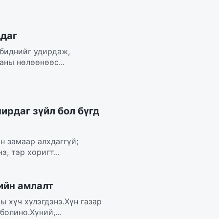
ддаг
 биднийг удирдаж,
аны нөлөөнөөс...
ирдаг зүйл бол бүгд
н замаар алхдаггүй;
, тэр хоригт...
ийн амлалт
ы хүч хүлэгдэнэ.Хүн газар
олино.Хүний,...