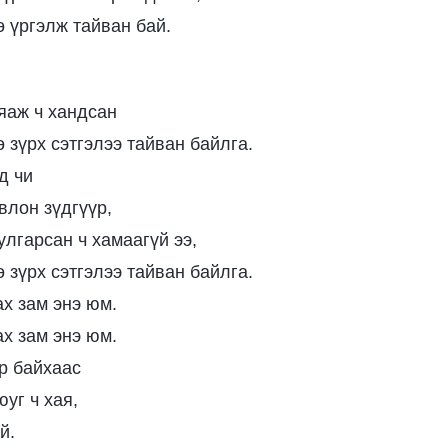
 үргэлж тайван бай.
яаж ч хандсан
 зүрх сэтгэлээ тайван байлга.
д чи
овлон зүдгүүр,
улгарсан ч хамаагүй ээ,
 зүрх сэтгэлээ тайван байлга.
ах зам энэ юм.
ах зам энэ юм.
р байхаас
уг ч хая,
й.