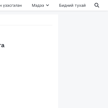
н үзэсгэлэн
Мэдээ
Бидний тухай
га