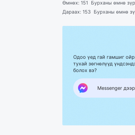
Өмнөх:
151 Бурханы өмнө зүр
Дараах:
153 Бурханы өмнө зү
Одоо үед гай гамшиг ойр
тухай зөгнөлүүд үндсэндэ
болох вэ?
Messenger дээр