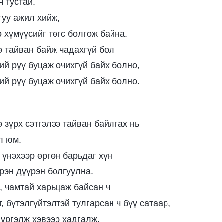
ч тустай.
гуу ажил хийж,
 хүмүүсийг төгс болгож байна.
 тайван байж чадахгүй бол
ий рүү буцаж очихгүй байх болно,
ий рүү буцаж очихгүй байх болно.
 зүрх сэтгэлээ тайван байлгах нь
л юм.
 үнэхээр өргөн барьдаг хүн
рэн дүүрэн болгуулна.
, чамтай харьцаж байсан ч
, бүтэлгүйтэлтэй тулгарсан ч бүү сатаар,
 үргэлж хэвээр хадгалж,