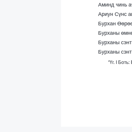
Аминд чинь а
Ариун Сүнс а
Бурхан Өөрөө
Бурханы өмнө
Бурханы сэнт
Бурханы сэнт
“Үг. I Бот