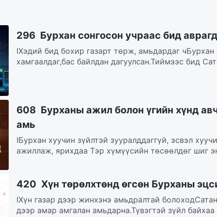
296 Бурхан сонгосон учраас бид авраг
IХэдий бид бохир газарт төрж, амьдардаг чБурхан
хамгаалдаг,бас байлдан дагуулсан.Тиймээс бид Сат
608 Бурханы ажил болон үгийн хүнд авч
амь
IБурхан хуучин зүйлтэй зууралддаггүй, эсвэл хуучи
ажиллаж, ярихдаа Тэр хүмүүсийн төсөөлдөг шиг энэ
420 Хүн төрөлхтөнд өгсөн Бурханы эцс
IХүн газар дээр жинхэнэ амьдралтай болоходСатан
дээр амар амгалан амьдарна.Түвэгтэй зүйл байхаа б