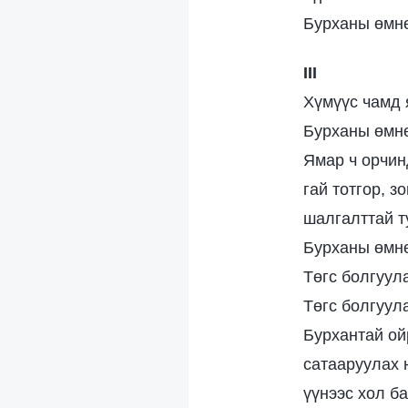
Бурханы өмнө
III
Хүмүүс чамд 
Бурханы өмнө
Ямар ч орчин
гай тотгор, з
шалгалттай т
Бурханы өмнө
Төгс болгуул
Төгс болгуул
Бурхантай ой
сатааруулах ю
үүнээс хол ба