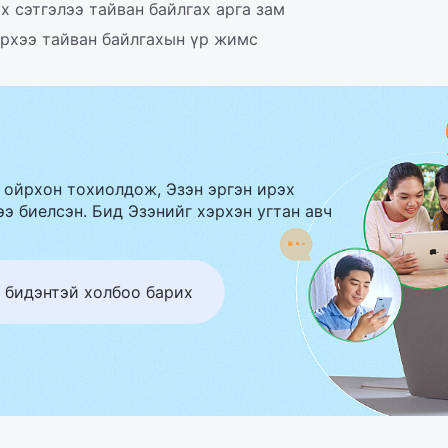
х сэтгэлээ тайван байлгах арга зам
рхээ тайван байлгахын үр жимс
 ойрхон тохиолдож, Эзэн эргэн ирэх
э биелсэн. Бид Эзэнийг хэрхэн угтан авч
 бидэнтэй холбоо барих