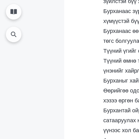
зүйлстэй бүү 
Бурханаас зү
хүмүүстэй бү
Бурханаас өө
төгс болгуул
Түүний үгийг 
Түүний өмнө 
үнэнийг хайр
Бурханыг хай
Өөрийгөө одо
хэзээ өргөн б
Бурхантай ой
сатааруулах ю
үүнээс хол ба