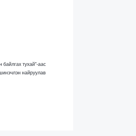
н байлгах тухай”-аас
шинэчлэн найруулав